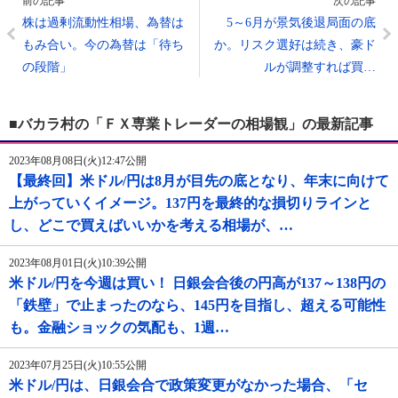
前の記事
次の記事
株は過剰流動性相場、為替は
5～6月が景気後退局面の底
もみ合い。今の為替は「待ち
か。リスク選好は続き、豪ド
の段階」
ルが調整すれば買…
■バカラ村の「ＦＸ専業トレーダーの相場観」の最新記事
2023年08月08日(火)12:47公開
【最終回】米ドル/円は8月が目先の底となり、年末に向けて
上がっていくイメージ。137円を最終的な損切りラインと
し、どこで買えばいいかを考える相場が、…
2023年08月01日(火)10:39公開
米ドル/円を今週は買い！ 日銀会合後の円高が137～138円の
「鉄壁」で止まったのなら、145円を目指し、超える可能性
も。金融ショックの気配も、1週…
2023年07月25日(火)10:55公開
米ドル/円は、日銀会合で政策変更がなかった場合、「セ