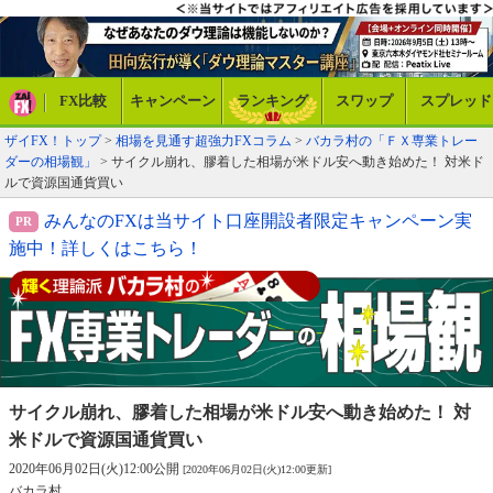
FX比較
キャンペーン
ランキング
スワップ
スプレッド
ザイFX！トップ
>
相場を見通す超強力FXコラム
>
バカラ村の「ＦＸ専業トレー
ダーの相場観」
> サイクル崩れ、膠着した相場が米ドル安へ動き始めた！ 対米ド
ルで資源国通貨買い
みんなのFXは当サイト口座開設者限定キャンペーン実
施中！詳しくはこちら！
サイクル崩れ、膠着した相場が米ドル安へ
動き始めた！ 対
米ドルで資源国通貨買い
2020年06月02日(火)12:00公開
[2020年06月02日(火)12:00更新]
バカラ村