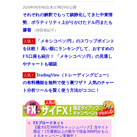
2026年08月06日(木)15時29分公開
それぞれの解釈でもって鎮静化してきた中東情
勢、ボラティリティ上がりかけたドル円またも
膠着
（持田有紀子）
「メキシコペソ/円」のスワップポイント
人気！
を比較！ 高い順にランキングして、おすすめの
FX口座も紹介！ 「メキシコペソ/円」の見通し
やチャートも確認
TradingView（トレーディングビュー）
人気！
の有料機能を無料で使う裏ワザ？ 人気のチャー
ト分析ツールを賢く使う方法がココに！
FXブロードネット
【最大6万3000円キャッシュバック】当サイト
限定！1万通貨以上の取引で現金3000円がもら
えるキャンペーン実施中！