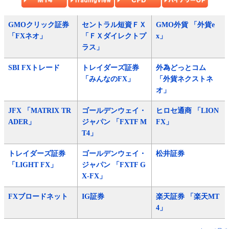
GMOクリック証券
セントラル短資ＦＸ
GMO外貨 「外貨e
「FXネオ」
「ＦＸダイレクトプ
x」
ラス」
SBI FXトレード
トレイダーズ証券
外為どっとコム
「みんなのFX」
「外貨ネクストネ
オ」
JFX 「MATRIX TR
ゴールデンウェイ・
ヒロセ通商 「LION
ADER」
ジャパン 「FXTF M
FX」
T4」
トレイダーズ証券
ゴールデンウェイ・
松井証券
「LIGHT FX」
ジャパン 「FXTF G
X-FX」
FXブロードネット
IG証券
楽天証券 「楽天MT
4」