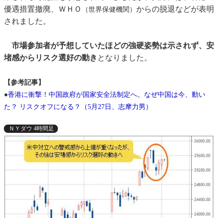
優遇措置撤廃、ＷＨＯ
からの脱退などが表明
（世界保健機関）
されました。
市場参加者が予想していたほどの強硬姿勢は示されず、安
堵感からリスク選好の動き
となりました。
【参考記事】
●
香港に衝撃！中国政府が国家安全法制定へ。なぜ中国は今、動い
た？ リスクオフになる？（5月27日、志摩力男）
ＮＹダウ 4時間足