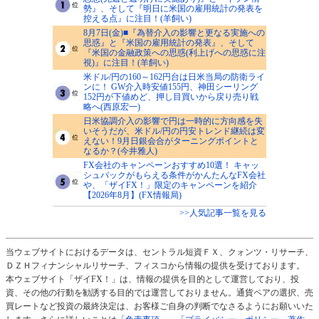
勢』、そして『明日に米国の雇用統計の発表を
控える点』に注目！(羊飼い)
8月7日(金)■『為替介入の影響と更なる実施への
思惑』と『米国の雇用統計の発表』、そして
『米国の金融政策への思惑(利上げへの思惑に注
視)』に注目！(羊飼い)
米ドル/円の160～162円台は日米当局の防衛ライ
ンに！ GW介入時安値155円、神田シーリング
152円が下値めど、押し目買いから戻り売り戦
略へ(西原宏一)
日米協調介入の影響で円は一時的に方向感を失
いそうだが、米ドル/円の円安トレンド継続は変
えない！9月日銀会合がターニングポイントと
なるか？(今井雅人)
FX会社のキャンペーンおすすめ10選！ キャッ
シュバックがもらえる条件がかんたんなFX会社
や、「ザイFX！」限定のキャンペーンを紹介
【2026年8月】(FX情報局)
>>人気記事一覧を見る
当ウェブサイトにおけるデータは、セントラル短資ＦＸ、クォンツ・リサーチ、
ＤＺＨフィナンシャルリサーチ、フィスコから情報の提供を受けております。
本ウェブサイト「ザイFX！」は、情報の提供を目的として運営しており、投
資、その他の行動を勧誘する目的では運営しておりません。通貨ペアの選択、売
買レートなど投資の最終決定は、お客様ご自身の判断でなさるようにお願いいた