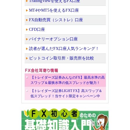
TradingViewを使えるFX口座
MT4やMT5を使えるFX口座
FX自動売買（シストレ）口座
CFD口座
バイナリーオプション口座
読者が選んだFX口座人気ランキング！
ビットコイン取引所・販売所を比較
【トレイダーズ証券みんなのFX】最高水準の高
スワップ＆最狭水準の低スプレッドが魅力！
【トレイダーズ証券LIGHT FX】高スワップ＆
低スプレッド！当サイト限定キャンペーン中