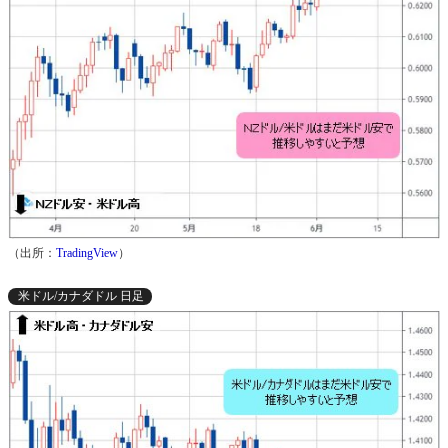
（出所：
TradingView
）
米ドル/カナダドル 日足