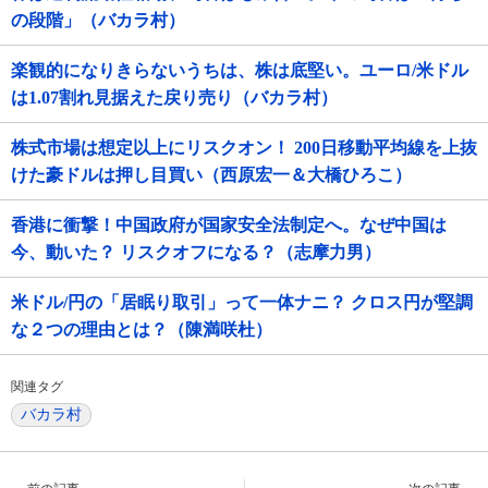
の段階」（バカラ村）
楽観的になりきらないうちは、株は底堅い。ユーロ/米ドル
は1.07割れ見据えた戻り売り（バカラ村）
株式市場は想定以上にリスクオン！ 200日移動平均線を上抜
けた豪ドルは押し目買い（西原宏一＆大橋ひろこ）
香港に衝撃！中国政府が国家安全法制定へ。なぜ中国は
今、動いた？ リスクオフになる？（志摩力男）
米ドル/円の「居眠り取引」って一体ナニ？ クロス円が堅調
な２つの理由とは？（陳満咲杜）
関連タグ
バカラ村