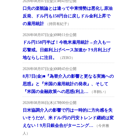
2026年08月07日(金)15時43分公開
口先の楽観論とは違って中東情勢は悪化し原油
反発、ドル円も158円台に戻しドル金利上昇で
の雇用統計
（持田有紀子）
2026年08月07日(金)09時11分公開
ドル円158円半ば！今晩米雇用統計→介入も一
応警戒。日銀利上げペース加速か？9月利上げ
地ならしに注目。
（ZERO）
2026年08月07日(金)06時45分公開
8月7日(金)■『為替介入の影響と更なる実施への
思惑』と『米国の雇用統計の発表』、そして
『米国の金融政策への思惑(利上…
（羊飼い）
2026年08月06日(木)17時00分公開
日米協調介入の影響で円は一時的に方向感を失
いそうだが、米ドル/円の円安トレンド継続は変
えない！9月日銀会合がターニング…
（今井雅
人）