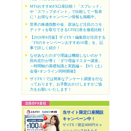
MT4おすすめFX口座比較！「スプレッド」
や「スワップポイント」で比較して一覧表
に！お得なキャンペーン情報も掲載中。
世界の株価指数や金、原油など注目のコモ
ディティを取引できるCFD口座を徹底比較！
【2026年8月版】ザイFX！編集部が注目する
「FXのキャンペーンおすすめ10選」を、記
事で詳しく紹介！
なぜあなたのダウ理論は機能しないのか？
田向宏行が導く「ダウ理論マスター講座」
～時間軸の基礎知識と実践編～ 【9/5（土）
会場+オンライン同時開催】
ザイFX！では簡単なアンケート調査を行な
っております。お手数おかけしますがご協
力をお願いいたします！
当サイト限定口座開設
キャンペーン中！
ザイFX！限定4000円キャ
ッシュバックがもらえ