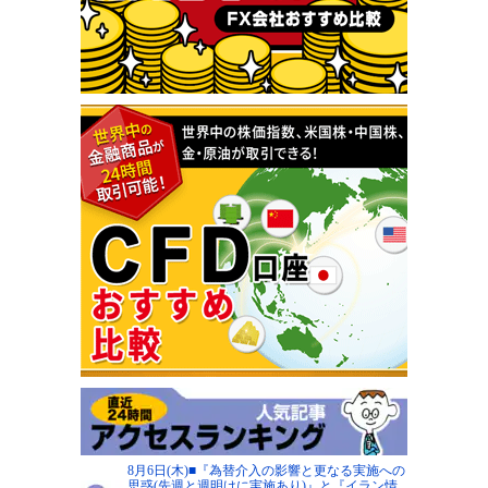
8月6日(木)■『為替介入の影響と更なる実施への
思惑(先週と週明けに実施あり)』と『イラン情