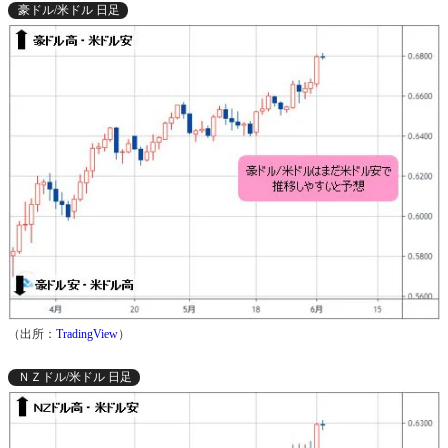
豪ドル/米ドル 日足
（出所：
TradingView
）
ＮＺドル/米ドル 日足