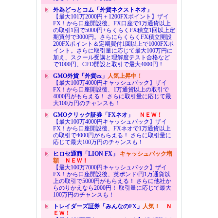
外為どっとコム「外貨ネクストネオ」
【最大101万2000円＋1200FXポイント】ザイ
FX！から口座開設後、FX口座で1万通貨以上
の取引1回で5000円+らくらくFX積立1回以上定
期買付で3000円。さらにらくらくFX積立開設
200FXポイント＆定期買付1回以上で1000FXポ
イント。さらに取引量に応じて最大100万円に
加え、スクール受講と理解度テスト合格など
で1000円、CFD開設と取引で最大4000円！
GMO外貨「外貨ex」
人気上昇中！
【最大100万4000円キャッシュバック】ザイ
FX！から口座開設後、1万通貨以上の取引で
4000円がもらえる！ さらに取引量に応じて最
大100万円のチャンスも！
GMOクリック証券「FXネオ」
ＮＥＷ！
【最大100万4000円キャッシュバック】ザイ
FX！から口座開設後、FXネオで1万通貨以上
の取引で4000円がもらえる！ さらに取引量に
応じて最大100万円のチャンスも！
ヒロセ通商「LION FX」
キャッシュバック増
額
ＮＥＷ！
【最大100万7000円キャッシュバック】ザイ
FX！から口座開設後、英ポンド/円1万通貨以
上の取引で5000円がもらえる！ さらに他社か
らのりかえなら2000円！ 取引量に応じて最大
100万円のチャンスも！
トレイダーズ証券「みんなのFX」
人気！
Ｎ
ＥＷ！