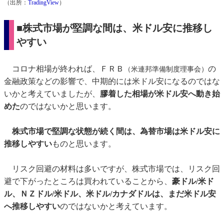
（出所：
TradingView
）
■株式市場が堅調な間は、米ドル安に推移し
やすい
コロナ相場が終われば、ＦＲＢ
の
（米連邦準備制度理事会）
金融政策などの影響で、中期的には米ドル安になるのではな
いかと考えていましたが、
膠着した相場が米ドル安へ動き始
めた
のではないかと思います。
株式市場で堅調な状態が続く間は、為替市場は米ドル安に
推移しやすい
ものと思います。
リスク回避の材料は多いですが、株式市場では、リスク回
避で下がったところは買われていることから、
豪ドル/米ド
ル、ＮＺドル/米ドル、米ドル/カナダドルは、まだ米ドル安
へ推移しやすい
のではないかと考えています。