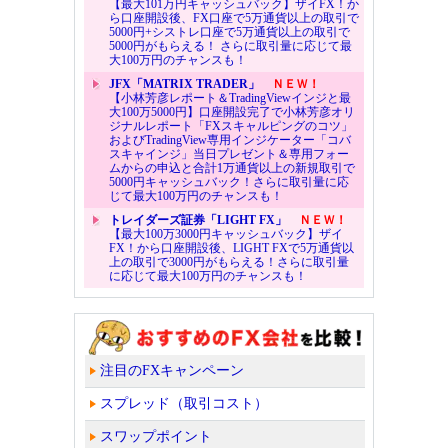
【最大101万円キャッシュバック】ザイFX！か
ら口座開設後、FX口座で5万通貨以上の取引で
5000円+シストレ口座で5万通貨以上の取引で
5000円がもらえる！ さらに取引量に応じて最
大100万円のチャンスも！
JFX「MATRIX TRADER」
ＮＥＷ！
【小林芳彦レポート＆TradingViewインジと最
大100万5000円】口座開設完了で小林芳彦オリ
ジナルレポート「FXスキャルピングのコツ」
およびTradingView専用インジケーター「コバ
スキャインジ」当日プレゼント＆専用フォー
ムからの申込と合計1万通貨以上の新規取引で
5000円キャッシュバック！さらに取引量に応
じて最大100万円のチャンスも！
トレイダーズ証券「LIGHT FX」
ＮＥＷ！
【最大100万3000円キャッシュバック】ザイ
FX！から口座開設後、LIGHT FXで5万通貨以
上の取引で3000円がもらえる！さらに取引量
に応じて最大100万円のチャンスも！
注目のFXキャンペーン
スプレッド（取引コスト）
スワップポイント