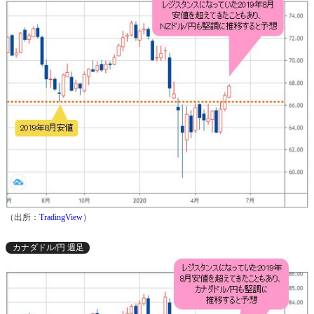
（出所：
TradingView
）
カナダドル/円 週足