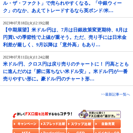
ル・ザ・ファクト」で売られやすくなる。「中銀ウィー
ク」のなか、あえてトレードするなら英ポンド/米…
2023年07月18日(火)12:19公開
【中期展望】米ドル/円は、7月は日銀政策変更期待、8月は
円買いの季節性で上値が重そう。ただ、売り手には日米金
利差が厳しく、9月以降は「意外高」もあり…
2023年07月11日(火)11:24公開
米ドル/円、クロス円は戻り売りのチャートに！ 円高ととも
に進んだのは「腑に落ちない米ドル安」。米ドル/円が一番
売りやすい形に。豪ドル/円のチャート形…
>>最新記事一覧へ