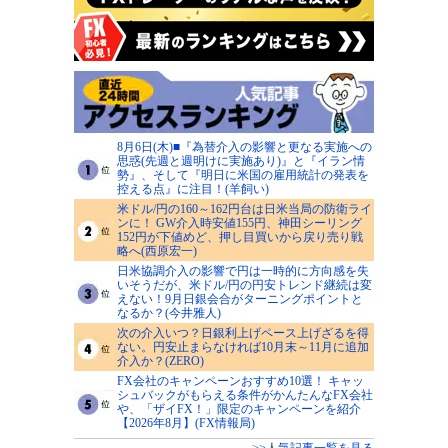
8月6日(木)■『為替介入の影響と更なる実施への
思惑(先週と週明けに実施あり)』と『イラン情
勢』、そして『明日に米国の雇用統計の発表を
控える点』に注目！(羊飼い)
米ドル/円の160～162円台は日米当局の防衛ライ
ンに！ GW介入時安値155円、神田シーリング
152円が下値めど、押し目買いから戻り売り戦
略へ(西原宏一)
日米協調介入の影響で円は一時的に方向感を失
いそうだが、米ドル/円の円安トレンド継続は変
えない！9月日銀会合がターニングポイントと
なるか？(今井雅人)
次の介入いつ？日銀利上げペース上げざるを得
ない。円安止まらなければ10月末～11月に追加
介入か？(ZERO)
FX会社のキャンペーンおすすめ10選！ キャッ
シュバックがもらえる条件がかんたんなFX会社
や、「ザイFX！」限定のキャンペーンを紹介
【2026年8月】(FX情報局)
>>人気記事一覧を見る