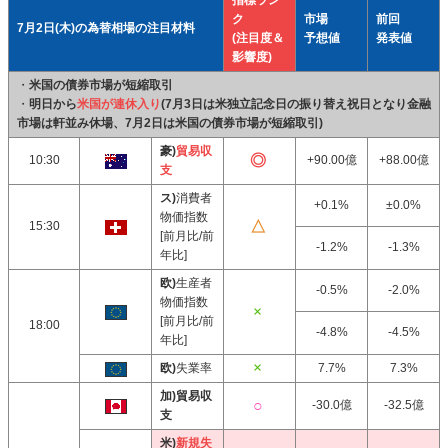
指標ラン
ク
市場
前回
7月2日(木)の為替相場の注目材料
(注目度＆
予想値
発表値
影響度)
・
米国の債券市場が短縮取引
・
明日から
米国が連休入り
(7月3日は米独立記念日の振り替え祝日となり金融
市場は軒並み休場、7月2日は米国の債券市場が短縮取引)
豪)
貿易収
10:30
+90.00億
+88.00億
支
ス)
消費者
+0.1%
±0.0%
物価指数
15:30
[前月比/前
-1.2%
-1.3%
年比]
欧)
生産者
-0.5%
-2.0%
物価指数
[前月比/前
18:00
-4.8%
-4.5%
年比]
欧)
失業率
7.7%
7.3%
加)貿易収
-30.0億
-32.5億
支
米)
新規失