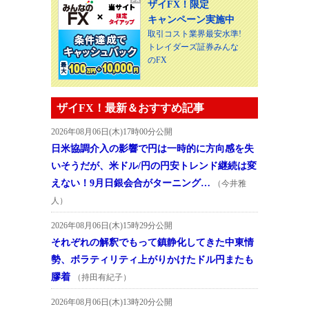
ザイFX！限定
キャンペーン実施中
取引コスト業界最安水準!
トレイダーズ証券みんな
のFX
ザイFX！最新＆おすすめ記事
2026年08月06日(木)17時00分公開
日米協調介入の影響で円は一時的に方向感を失
いそうだが、米ドル/円の円安トレンド継続は変
えない！9月日銀会合がターニング…
（今井雅
人）
2026年08月06日(木)15時29分公開
それぞれの解釈でもって鎮静化してきた中東情
勢、ボラティリティ上がりかけたドル円またも
膠着
（持田有紀子）
2026年08月06日(木)13時20分公開