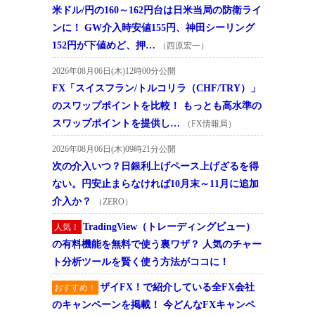
米ドル/円の160～162円台は日米当局の防衛ライ
ンに！ GW介入時安値155円、神田シーリング
152円が下値めど、押…
（西原宏一）
2026年08月06日(木)12時00分公開
FX「スイスフラン/トルコリラ（CHF/TRY）」
のスワップポイントを比較！ もっとも高水準の
スワップポイントを提供し…
（FX情報局）
2026年08月06日(木)09時21分公開
次の介入いつ？日銀利上げペース上げざるを得
ない。円安止まらなければ10月末～11月に追加
介入か？
（ZERO）
TradingView（トレーディングビュー）
人気！
の有料機能を無料で使う裏ワザ？ 人気のチャー
ト分析ツールを賢く使う方法がココに！
ザイFX！で紹介している全FX会社
おすすめ！
のキャンペーンを掲載！ 今どんなFXキャンペ