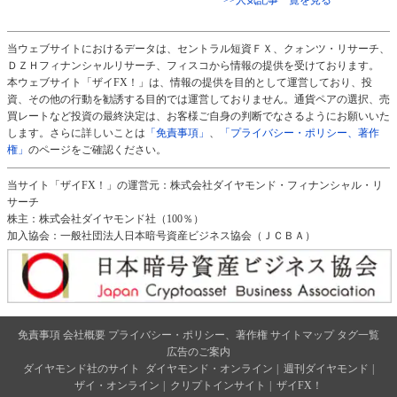
当ウェブサイトにおけるデータは、セントラル短資ＦＸ、クォンツ・リサーチ、
ＤＺＨフィナンシャルリサーチ、フィスコから情報の提供を受けております。
本ウェブサイト「ザイFX！」は、情報の提供を目的として運営しており、投
資、その他の行動を勧誘する目的では運営しておりません。通貨ペアの選択、売
買レートなど投資の最終決定は、お客様ご自身の判断でなさるようにお願いいた
します。さらに詳しいことは
「免責事項」
、
「プライバシー・ポリシー、著作
権」
のページをご確認ください。
当サイト「ザイFX！」の運営元：株式会社ダイヤモンド・フィナンシャル・リ
サーチ
株主：株式会社ダイヤモンド社（100％）
加入協会：一般社団法人日本暗号資産ビジネス協会（ＪＣＢＡ）
免責事項
会社概要
プライバシー・ポリシー、著作権
サイトマップ
タグ一覧
広告のご案内
ダイヤモンド社のサイト
ダイヤモンド・オンライン
|
週刊ダイヤモンド
|
ザイ・オンライン
|
クリプトインサイト
|
ザイFX！