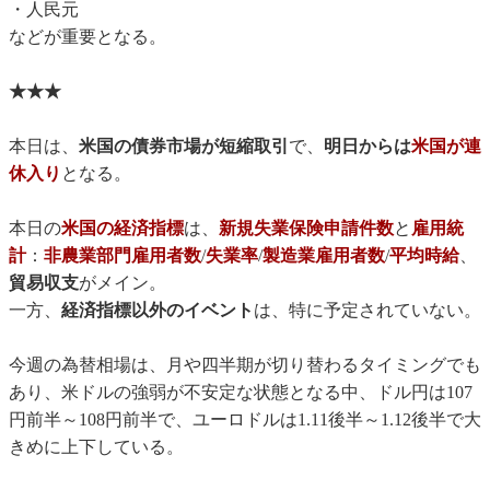
・人民元
などが重要となる。
★★★
本日は、
米国の債券市場が短縮取引
で、
明日からは
米国が連
休入り
となる。
本日の
米国の経済指標
は、
新規失業保険申請件数
と
雇用統
計
：
非農業部門雇用者数
/
失業率
/
製造業雇用者数
/
平均時給
、
貿易収支
がメイン。
一方、
経済指標以外のイベント
は、特に予定されていない。
今週の為替相場は、月や四半期が切り替わるタイミングでも
あり、米ドルの強弱が不安定な状態となる中、ドル円は107
円前半～108円前半で、ユーロドルは1.11後半～1.12後半で大
きめに上下している。