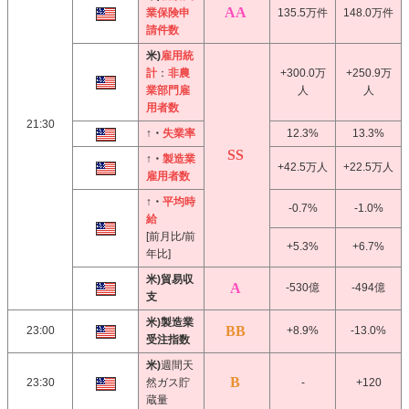
業保険申
135.5万件
148.0万件
請件数
米)
雇用統
計
：
非農
+300.0万
+250.9万
業部門雇
人
人
用者数
21:30
↑・
失業率
12.3%
13.3%
↑・
製造業
+42.5万人
+22.5万人
雇用者数
↑・
平均時
-0.7%
-1.0%
給
[前月比/前
+5.3%
+6.7%
年比]
米)貿易収
-530億
-494億
支
米)製造業
23:00
+8.9%
-13.0%
受注指数
米)
週間天
23:30
然ガス貯
-
+120
蔵量