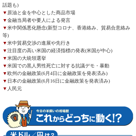
話題も)
▼
原油と金を中心とした商品市場
▼
金融当局者や要人による発言
▼
米中関係悪化懸念(新型コロナ、香港絡み、貿易合意絡み
等)
▼
米中貿易交渉の進展や先行き
▼
注目度の高い米国の経済指標の発表(米国が中心)
▼
米国の大統領選挙
▼
米国での黒人男性死亡に対する抗議デモ・暴動
▼
欧州の金融政策(6月4日に金融政策を発表済み)
▼
日本の金融政策(6月16日に金融政策を発表済み)
▼
人民元