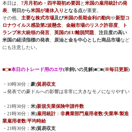
本日は、
7月月初め・四半期初め要因
と
米国の雇用統計の発
表
、
明日から
米国が連休入り
となる点
が重要。
その他、
主要な株式市場
及び
米国の長期金利の動向
や
新型コ
ロナウイルス感染第2波懸念
、
金融市場のリスク許容度
、
ト
ランプ米大統領の発言
、
英国のEU離脱問題
、
注目度の高い
米国の経済指標の発表
、
原油と金を中心とした商品市場
など
にも注意したい。
■□■
本日のトレード用のエサ
(羊飼いの見解)■□■(
※毎日更新
)
・10時30分：
豪)
貿易収支
→発表での豪ドルへの影響は非常に大きなモノになりやすい
・21時30分：
米)
新規失業保険申請件数
・21時30分：
米)
雇用統計
：
非農業部門雇用者数
/
失業率
/
製造
業雇用者数
/
平均時給
・21時30分：
米)貿易収支