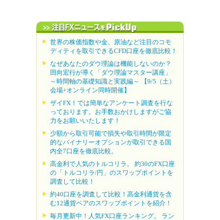
世界の株価指数や金、原油など注目のコモ
ディティを取引できるCFD口座を徹底比較！
なぜあなたのダウ理論は機能しないのか？
田向宏行が導く「ダウ理論マスター講座」
～時間軸の基礎知識と実践編～ 【9/5（土）
会場+オンライン同時開催】
ザイFX！では簡単なアンケート調査を行な
っております。お手数おかけしますがご協
力をお願いいたします！
少額から取引可能で損失や取引時間が限定
的なバイナリーオプションが取引できる国
内全7口座を徹底比較。
高金利で人気のトルコリラ。 約30のFX口座
の「トルコリラ/円」のスワップポイントを
調査して比較！
約40口座を調査して比較！高金利通貨を含
む12通貨ペアのスワップポイントを紹介！
毎月更新中！人気FX口座ランキング。 ラン