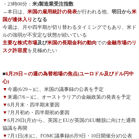
・23時00分：
米)製造業受注指数
→本日は、
米国の雇用統計の発表
が行われる他、
明日から
米
国が連休入り
となる
今週は、月や四半期が切り替わるタイミングでもあり、米ド
ルの強弱が不安定な状態が続いている
主要な株式市場
及び
米国の長期金利の動向
での
金融市場のリ
スク許容度
を見極めたい
■
6月29日～の週の為替相場の焦点(ユーロドル及びドル円中
心)
▼
今週(6/29～)に、米国の議事録の公表を予定
▼
来週(7/6～)に、オーストラリアの金融政策の発表を予定
▼
6月月末・四半期末要因
▼
7月月初め・四半期初め要因
▼
6月29日(月)から、英国とEUが英国のEU離脱に向けた通商
協議を再開
▼
7月1日(水)に、FOMC議事録(6月9日・10日開催分)の公表