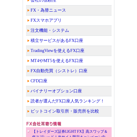
会社の信頼性
FX・為替ニュース
FXスマホアプリ
注文機能・システム
積立サービスがあるFX口座
TradingViewを使えるFX口座
MT4やMT5を使えるFX口座
FX自動売買（シストレ）口座
CFD口座
バイナリーオプション口座
読者が選んだFX口座人気ランキング！
ビットコイン取引所・販売所を比較
【トレイダーズ証券LIGHT FX】高スワップ＆
低スプレッド！当サイト限定キャンペーン中