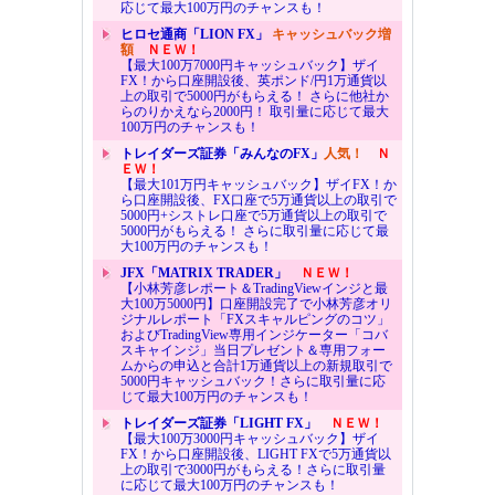
応じて最大100万円のチャンスも！
ヒロセ通商「LION FX」
キャッシュバック増
額
ＮＥＷ！
【最大100万7000円キャッシュバック】ザイ
FX！から口座開設後、英ポンド/円1万通貨以
上の取引で5000円がもらえる！ さらに他社か
らのりかえなら2000円！ 取引量に応じて最大
100万円のチャンスも！
トレイダーズ証券「みんなのFX」
人気！
Ｎ
ＥＷ！
【最大101万円キャッシュバック】ザイFX！か
ら口座開設後、FX口座で5万通貨以上の取引で
5000円+シストレ口座で5万通貨以上の取引で
5000円がもらえる！ さらに取引量に応じて最
大100万円のチャンスも！
JFX「MATRIX TRADER」
ＮＥＷ！
【小林芳彦レポート＆TradingViewインジと最
大100万5000円】口座開設完了で小林芳彦オリ
ジナルレポート「FXスキャルピングのコツ」
およびTradingView専用インジケーター「コバ
スキャインジ」当日プレゼント＆専用フォー
ムからの申込と合計1万通貨以上の新規取引で
5000円キャッシュバック！さらに取引量に応
じて最大100万円のチャンスも！
トレイダーズ証券「LIGHT FX」
ＮＥＷ！
【最大100万3000円キャッシュバック】ザイ
FX！から口座開設後、LIGHT FXで5万通貨以
上の取引で3000円がもらえる！さらに取引量
に応じて最大100万円のチャンスも！