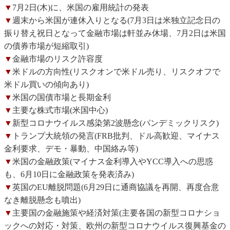
▼
7月2日(木)に、米国の雇用統計の発表
▼
週末から米国が連休入りとなる(7月3日は米独立記念日の
振り替え祝日となって金融市場は軒並み休場、7月2日は米国
の債券市場が短縮取引)
▼
金融市場のリスク許容度
▼
米ドルの方向性(リスクオンで米ドル売り、リスクオフで
米ドル買いの傾向あり)
▼
米国の国債市場と長期金利
▼
主要な株式市場(米国中心)
▼
新型コロナウイルス感染第2波懸念(パンデミックリスク)
▼
トランプ大統領の発言(FRB批判、ドル高歓迎、マイナス
金利要求、デモ・暴動、中国絡み等)
▼
米国の金融政策(マイナス金利導入やYCC導入への思惑
も、6月10日に金融政策を発表済み)
▼
英国のEU離脱問題(6月29日に通商協議を再開、再度合意
なき離脱懸念も噴出)
▼
主要国の金融施策や経済対策(主要各国の新型コロナショ
ックへの対応・対策、欧州の新型コロナウイルス復興基金の