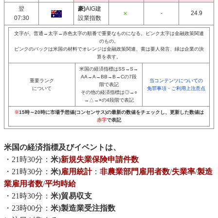
翌
豪)
AIG建
-
24.9
07:30
設業指数
文字が、普通→太字→赤色太字の順番で重要なものになる。ピンク太字は金融政策関連
のもの。
ピンクのバックは米国の材料でオレンジは金融政策関連、黄は要人発言、緑は企業の決
算を表す。
米国の経済指標はSS→S→
AA→A→BB→B→Cの7段
重要ランク
当コンテンツについての
階で表記
について
免罪事項・ご利用上注意点
その他の経済指標は◎→○
→△→×の4段階で表記
※
15時～20時に市場予想値(コンセンサス)の最新の数値をチェックし、更新した数値は
赤字
で表記
米国の経済指標及びイベントは、
・21時30分：
米)
新規失業保険申請件数
・21時30分：
米)
雇用統計
：
非農業部門雇用者数
/
失業率
/
製造
業雇用者数
/
平均時給
・21時30分：
米)貿易収支
・23時00分：
米)製造業受注指数