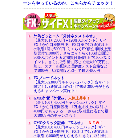
ーンをやっているのか、こちらからチェック！
外為どっとコム「外貨ネクストネオ」
【最大101万2000円＋1200FXポイント】ザイ
FX！から口座開設後、FX口座で1万通貨以上
の取引1回で5000円+らくらくFX積立1回以上定
期買付で3000円。さらにらくらくFX積立開設
200FXポイント＆定期買付1回以上で1000FXポ
イント。さらに取引量に応じて最大100万円に
加え、スクール受講と理解度テスト合格など
で1000円、CFD開設と取引で最大4000円！
FXブロードネット
【最大6万3000円キャッシュバック】当サイト
限定！1万通貨以上の取引で現金3000円がもら
えるキャンペーン実施中！
GMO外貨「外貨ex」
人気上昇中！
【最大100万4000円キャッシュバック】ザイ
FX！から口座開設後、1万通貨以上の取引で
4000円がもらえる！ さらに取引量に応じて最
大100万円のチャンスも！
GMOクリック証券「FXネオ」
ＮＥＷ！
【最大100万4000円キャッシュバック】ザイ
FX！から口座開設後、FXネオで1万通貨以上
の取引で4000円がもらえる！ さらに取引量に