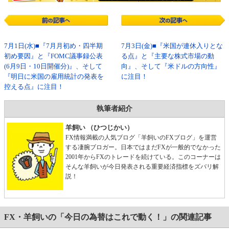
7月1日(水)■『7月月初め・四半期
7月3日(金)■『米国が連休入りとな
初め要因』と『FOMC議事録公表
る点』と『主要な株式市場の動
(6月9日・10日開催分)』、そして
向』、そして『米ドルの方向性』
『明日に米国の雇用統計の発表を
に注目！
控える点』に注目！
執筆者紹介
羊飼い （ひつじかい）
FX情報満載の人気ブログ「羊飼いのFXブログ」を運営
する凄腕ブロガー。日本ではまだFXが一般的でなかった
2001年からFXのトレードを続けている。このコーナーは
そんな羊飼いが今日発表される重要経済指標をズバリ解
説！
FX・羊飼いの「今日の為替はこれで動く！」の関連記事