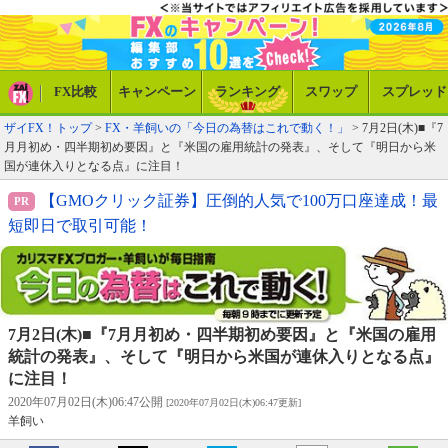
FX比較
キャンペーン
ランキング
スワップ
スプレッド
ザイFX！トップ
>
FX・羊飼いの「今日の為替はこれで動く！」
> 7月2日(木)■『7
月月初め・四半期初め要因』と『米国の雇用統計の発表』、そして『明日から米
国が連休入りとなる点』に注目！
【GMOクリック証券】圧倒的人気で100万口座達成！最
短即日で取引可能！
7月2日(木)■『7月月初め・四半期初め要因』と『米国の雇用
統計の発表』、そして『明日から米国が連休入りとなる点』
に注目！
2020年07月02日(木)06:47公開
[2020年07月02日(木)06:47更新]
羊飼い