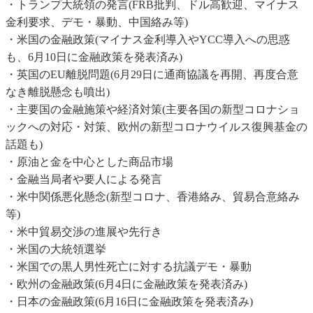
・トランプ大統領の発言(FRB批判、ドル高歓迎、マイナス
金利要求、デモ・暴動、中国絡み等)
・米国の金融政策(マイナス金利導入やYCC導入への思惑
も、6月10日に金融政策を発表済み)
・英国のEU離脱問題(6月29日に通商協議を再開、再度合意
なき離脱懸念も噴出)
・主要国の金融施策や経済対策(主要各国の新型コロナショ
ックへの対応・対策、欧州の新型コロナウイルス復興基金の
話題も)
・原油と金を中心とした商品市場
・金融当局者や要人による発言
・米中関係悪化懸念(新型コロナ、香港絡み、貿易合意絡み
等)
・米中貿易交渉の進展や先行き
・米国の大統領選挙
・米国での黒人男性死亡に対する抗議デモ・暴動
・欧州の金融政策(6月4日に金融政策を発表済み)
・日本の金融政策(6月16日に金融政策を発表済み)