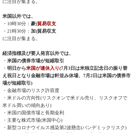
に注目が集まる。
米国以外では、
・10時30分：
豪)
貿易収支
・21時30分：
加)貿易収支
に注目が集まる。
経済指標及び要人発言以外では、
・
米国の債券市場が短縮取引
・
明日から
米国が連休入り
(7月3日は米独立記念日の振り替
え祝日となり金融市場は軒並み休場、7月2日は米国の債券市
場が短縮取引)
・金融市場のリスク許容度
・米ドルの方向性(リスクオンで米ドル売り、リスクオフで
米ドル買いの傾向あり)
・米国の国債市場と長期金利
・主要な株式市場(米国中心)
・新型コロナウイルス感染第2波懸念(パンデミックリスク)