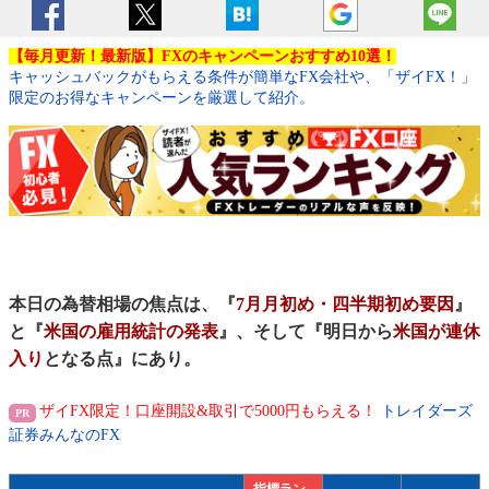
【毎月更新！最新版】FXのキャンペーンおすすめ10選！
キャッシュバックがもらえる条件が簡単なFX会社や、「ザイFX！」
限定のお得なキャンペーンを厳選して紹介。
本日の為替相場の焦点は、『
7月月初め・四半期初め要因
』
と『
米国の雇用統計の発表
』、そして『明日から
米国が連休
入り
となる点』にあり。
ザイFX限定！口座開設&取引で5000円もらえる！
トレイダーズ
証券みんなのFX