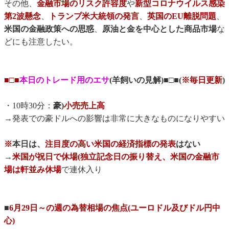
その他、
金融市場のリスク許容度
や
新型コロナウイルス感染
第2波懸念
、
トランプ米大統領の発言
、
英国のEU離脱問題
、
米国の金融政策への思惑
、
原油と金を中心とした商品市場
な
どにも注意したい。
■□■
本日のトレード用のエサ
(羊飼いの見解)■□■(
※毎日更新
)
・10時30分：
豪)
小売売上高
→発表での豪ドルへの影響は非常に大きなものになりやすい
※
本日は、
注目度の高い米国の経済指標の発表
はない
→
米国が祝日で休場(独立記念日の振り替え、米国の金融市
場は軒並み休場
で連休入り
■
6月29日～の週の為替相場の焦点(ユーロドル及びドル円中
心)