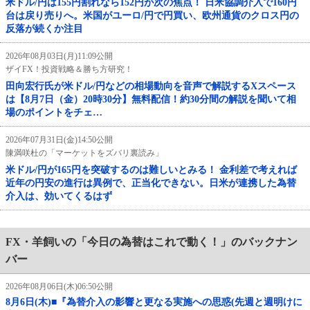
米ドル/円は155円割れなら152円が次の焦点！ 日米協調介入で160円
台は戻り売りへ。米国がユーロ/円で円買い、欧州通貨のクロス円の
反落が続くか注目
2026年08月03日(月)11:09公開
ザイFX！投資戦略＆勝ち方研究！
田向宏行氏が米ドル/円などの相場動向を音声で解説するXスペース
は【8月7日（金）20時30分】無料配信！約30分間の解説を聞いて相
場のポイントをチェ…
2026年07月31日(金)14:50公開
陳満咲杜の「マーケットをズバリ裏読み」
米ドル/円が165円を突破するのは難しいとみる！ 金利差で考えれば
近年の円安の進行は異例で、正当化できない。日米が連携した為替
介入は、効いてくるはず
FX・羊飼いの「今日の為替はこれで動く！」のバックナン
バー
2026年08月06日(木)06:50公開
8月6日(木)■『為替介入の影響と更なる実施への思惑(先週と週明けに