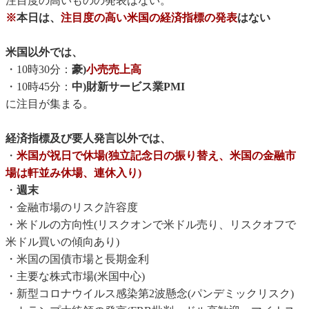
注目度の高いものの発表はない。
※
本日は、
注目度の高い米国の経済指標の発表
はない
米国以外では、
・10時30分：
豪)
小売売上高
・10時45分：
中)財新サービス業PMI
に注目が集まる。
経済指標及び要人発言以外では、
・
米国が祝日で休場(独立記念日の振り替え、米国の金融市
場は軒並み休場、連休入り)
・
週末
・金融市場のリスク許容度
・米ドルの方向性(リスクオンで米ドル売り、リスクオフで
米ドル買いの傾向あり)
・米国の国債市場と長期金利
・主要な株式市場(米国中心)
・新型コロナウイルス感染第2波懸念(パンデミックリスク)