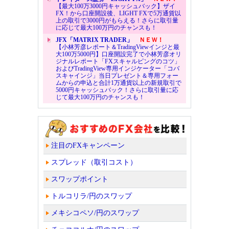
【最大100万3000円キャッシュバック】ザイ
FX！から口座開設後、LIGHT FXで5万通貨以
上の取引で3000円がもらえる！さらに取引量
に応じて最大100万円のチャンスも！
JFX「MATRIX TRADER」
ＮＥＷ！
【小林芳彦レポート＆TradingViewインジと最
大100万5000円】口座開設完了で小林芳彦オリ
ジナルレポート「FXスキャルピングのコツ」
およびTradingView専用インジケーター「コバ
スキャインジ」当日プレゼント＆専用フォー
ムからの申込と合計1万通貨以上の新規取引で
5000円キャッシュバック！さらに取引量に応
じて最大100万円のチャンスも！
注目のFXキャンペーン
スプレッド（取引コスト）
スワップポイント
トルコリラ/円のスワップ
メキシコペソ/円のスワップ