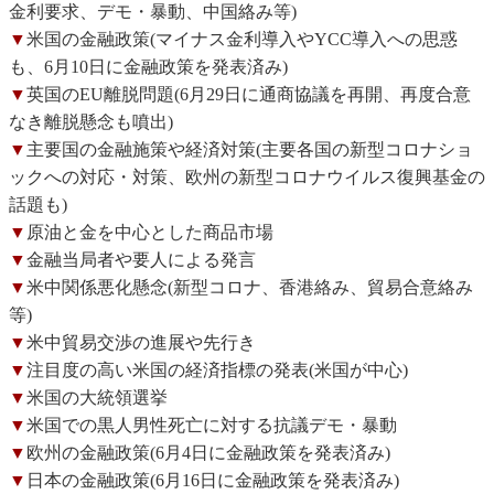
金利要求、デモ・暴動、中国絡み等)
▼
米国の金融政策(マイナス金利導入やYCC導入への思惑
も、6月10日に金融政策を発表済み)
▼
英国のEU離脱問題(6月29日に通商協議を再開、再度合意
なき離脱懸念も噴出)
▼
主要国の金融施策や経済対策(主要各国の新型コロナショ
ックへの対応・対策、欧州の新型コロナウイルス復興基金の
話題も)
▼
原油と金を中心とした商品市場
▼
金融当局者や要人による発言
▼
米中関係悪化懸念(新型コロナ、香港絡み、貿易合意絡み
等)
▼
米中貿易交渉の進展や先行き
▼
注目度の高い米国の経済指標の発表(米国が中心)
▼
米国の大統領選挙
▼
米国での黒人男性死亡に対する抗議デモ・暴動
▼
欧州の金融政策(6月4日に金融政策を発表済み)
▼
日本の金融政策(6月16日に金融政策を発表済み)