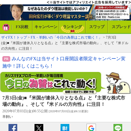
FX比較
キャンペーン
ランキング
スワップ
スプレッド
ザイFX！トップ
>
FX・羊飼いの「今日の為替はこれで動く！」
> 7月3日
(金)■『米国が連休入りとなる点』と『主要な株式市場の動向』、そして『米ドル
の方向性』に注目！
みんなのFXは当サイト口座開設者限定キャンペーン実
施中！詳しくはこちら！
7月3日(金)■『米国が連休入りとなる点』と『主要な株式市
場の動向』、そして『米ドルの方向性』に注目！
2020年07月03日(金)06:55公開
[2020年07月03日(金)06:55更新]
羊飼い