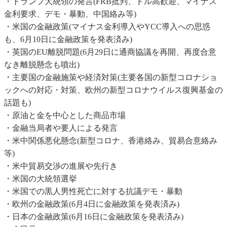
・トランプ大統領の発言(FRB批判、ドル高歓迎、マイナス
金利要求、デモ・暴動、中国絡み等)
・米国の金融政策(マイナス金利導入やYCC導入への思惑
も、6月10日に金融政策を発表済み)
・英国のEU離脱問題(6月29日に通商協議を再開、再度合意
なき離脱懸念も噴出)
・主要国の金融施策や経済対策(主要各国の新型コロナショ
ックへの対応・対策、欧州の新型コロナウイルス復興基金の
話題も)
・原油と金を中心とした商品市場
・金融当局者や要人による発言
・米中関係悪化懸念(新型コロナ、香港絡み、貿易合意絡み
等)
・米中貿易交渉の進展や先行き
・米国の大統領選挙
・米国での黒人男性死亡に対する抗議デモ・暴動
・欧州の金融政策(6月4日に金融政策を発表済み)
・日本の金融政策(6月16日に金融政策を発表済み)