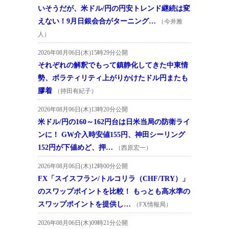
いそうだが、米ドル/円の円安トレンド継続は変
えない！9月日銀会合がターニング…
（今井雅
人）
2026年08月06日(木)15時29分公開
それぞれの解釈でもって鎮静化してきた中東情
勢、ボラティリティ上がりかけたドル円またも
膠着
（持田有紀子）
2026年08月06日(木)13時20分公開
米ドル/円の160～162円台は日米当局の防衛ライ
ンに！ GW介入時安値155円、神田シーリング
152円が下値めど、押…
（西原宏一）
2026年08月06日(木)12時00分公開
FX「スイスフラン/トルコリラ（CHF/TRY）」
のスワップポイントを比較！ もっとも高水準の
スワップポイントを提供し…
（FX情報局）
2026年08月06日(木)09時21分公開