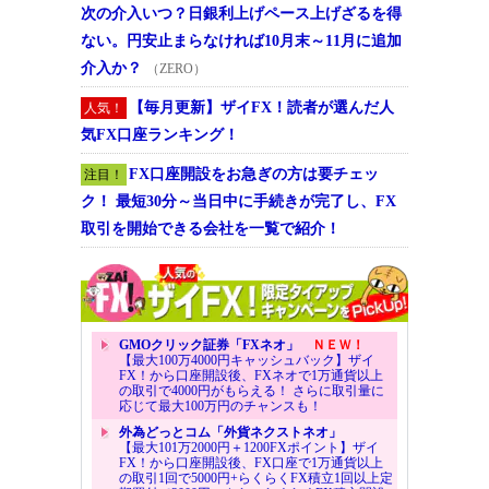
次の介入いつ？日銀利上げペース上げざるを得
ない。円安止まらなければ10月末～11月に追加
介入か？
（ZERO）
【毎月更新】ザイFX！読者が選んだ人
人気！
気FX口座ランキング！
FX口座開設をお急ぎの方は要チェッ
注目！
ク！ 最短30分～当日中に手続きが完了し、FX
取引を開始できる会社を一覧で紹介！
GMOクリック証券「FXネオ」
ＮＥＷ！
【最大100万4000円キャッシュバック】ザイ
FX！から口座開設後、FXネオで1万通貨以上
の取引で4000円がもらえる！ さらに取引量に
応じて最大100万円のチャンスも！
外為どっとコム「外貨ネクストネオ」
【最大101万2000円＋1200FXポイント】ザイ
FX！から口座開設後、FX口座で1万通貨以上
の取引1回で5000円+らくらくFX積立1回以上定