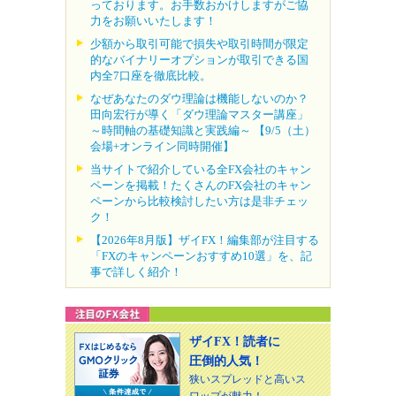
っております。お手数おかけしますがご協
力をお願いいたします！
少額から取引可能で損失や取引時間が限定
的なバイナリーオプションが取引できる国
内全7口座を徹底比較。
なぜあなたのダウ理論は機能しないのか？
田向宏行が導く「ダウ理論マスター講座」
～時間軸の基礎知識と実践編～ 【9/5（土）
会場+オンライン同時開催】
当サイトで紹介している全FX会社のキャン
ペーンを掲載！たくさんのFX会社のキャン
ペーンから比較検討したい方は是非チェッ
ク！
【2026年8月版】ザイFX！編集部が注目する
「FXのキャンペーンおすすめ10選」を、記
事で詳しく紹介！
ザイFX！読者に
圧倒的人気！
狭いスプレッドと高いス
ワップが魅力！