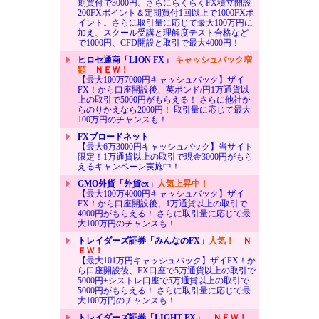
期買付で3000円。さらにらくらくFX積立開設
200FXポイント＆定期買付1回以上で1000FXポ
イント。さらに取引量に応じて最大100万円に
加え、スクール受講と理解度テスト合格など
で1000円、CFD開設と取引で最大4000円！
ヒロセ通商「LION FX」
キャッシュバック増
額
ＮＥＷ！
【最大100万7000円キャッシュバック】ザイ
FX！から口座開設後、英ポンド/円1万通貨以
上の取引で5000円がもらえる！ さらに他社か
らのりかえなら2000円！ 取引量に応じて最大
100万円のチャンスも！
FXブロードネット
【最大6万3000円キャッシュバック】当サイト
限定！1万通貨以上の取引で現金3000円がもら
えるキャンペーン実施中！
GMO外貨「外貨ex」
人気上昇中！
【最大100万4000円キャッシュバック】ザイ
FX！から口座開設後、1万通貨以上の取引で
4000円がもらえる！ さらに取引量に応じて最
大100万円のチャンスも！
トレイダーズ証券「みんなのFX」
人気！
Ｎ
ＥＷ！
【最大101万円キャッシュバック】ザイFX！か
ら口座開設後、FX口座で5万通貨以上の取引で
5000円+シストレ口座で5万通貨以上の取引で
5000円がもらえる！ さらに取引量に応じて最
大100万円のチャンスも！
トレイダーズ証券「LIGHT FX」
ＮＥＷ！