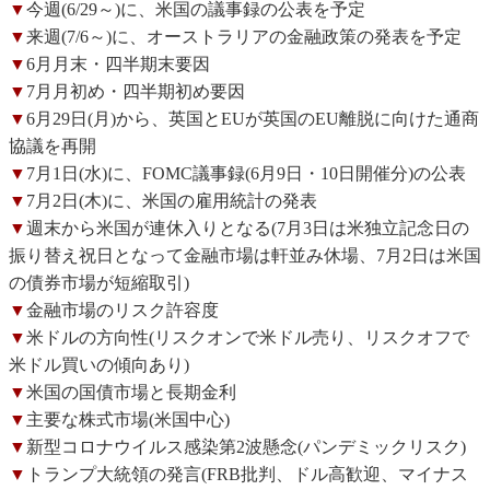
▼
今週(6/29～)に、米国の議事録の公表を予定
▼
来週(7/6～)に、オーストラリアの金融政策の発表を予定
▼
6月月末・四半期末要因
▼
7月月初め・四半期初め要因
▼
6月29日(月)から、英国とEUが英国のEU離脱に向けた通商
協議を再開
▼
7月1日(水)に、FOMC議事録(6月9日・10日開催分)の公表
▼
7月2日(木)に、米国の雇用統計の発表
▼
週末から米国が連休入りとなる(7月3日は米独立記念日の
振り替え祝日となって金融市場は軒並み休場、7月2日は米国
の債券市場が短縮取引)
▼
金融市場のリスク許容度
▼
米ドルの方向性(リスクオンで米ドル売り、リスクオフで
米ドル買いの傾向あり)
▼
米国の国債市場と長期金利
▼
主要な株式市場(米国中心)
▼
新型コロナウイルス感染第2波懸念(パンデミックリスク)
▼
トランプ大統領の発言(FRB批判、ドル高歓迎、マイナス