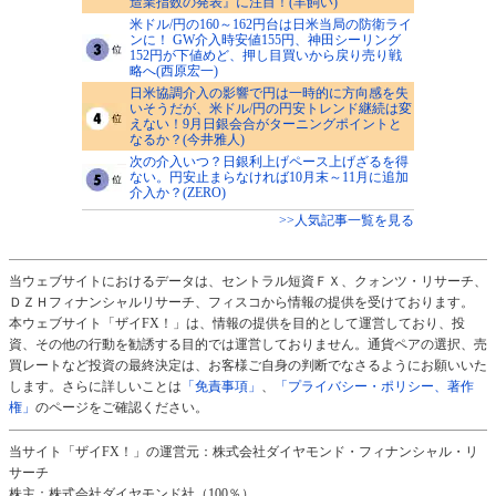
造業指数の発表』に注目！(羊飼い)
米ドル/円の160～162円台は日米当局の防衛ライ
ンに！ GW介入時安値155円、神田シーリング
152円が下値めど、押し目買いから戻り売り戦
略へ(西原宏一)
日米協調介入の影響で円は一時的に方向感を失
いそうだが、米ドル/円の円安トレンド継続は変
えない！9月日銀会合がターニングポイントと
なるか？(今井雅人)
次の介入いつ？日銀利上げペース上げざるを得
ない。円安止まらなければ10月末～11月に追加
介入か？(ZERO)
>>人気記事一覧を見る
当ウェブサイトにおけるデータは、セントラル短資ＦＸ、クォンツ・リサーチ、
ＤＺＨフィナンシャルリサーチ、フィスコから情報の提供を受けております。
本ウェブサイト「ザイFX！」は、情報の提供を目的として運営しており、投
資、その他の行動を勧誘する目的では運営しておりません。通貨ペアの選択、売
買レートなど投資の最終決定は、お客様ご自身の判断でなさるようにお願いいた
します。さらに詳しいことは
「免責事項」
、
「プライバシー・ポリシー、著作
権」
のページをご確認ください。
当サイト「ザイFX！」の運営元：株式会社ダイヤモンド・フィナンシャル・リ
サーチ
株主：株式会社ダイヤモンド社（100％）