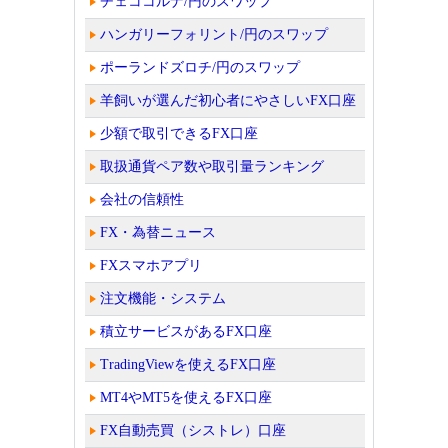
チェココルナ/円のスワップ
ハンガリーフォリント/円のスワップ
ポーランドズロチ/円のスワップ
羊飼いが選んだ初心者にやさしいFX口座
少額で取引できるFX口座
取扱通貨ペア数や取引量ランキング
会社の信頼性
FX・為替ニュース
FXスマホアプリ
注文機能・システム
積立サービスがあるFX口座
TradingViewを使えるFX口座
MT4やMT5を使えるFX口座
FX自動売買（シストレ）口座