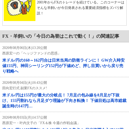
2001年からFXのトレードを続けている。このコーナーは
そんな羊飼いが今日発表される重要経済指標をズバリ解
説！
FX・羊飼いの「今日の為替はこれで動く！」の関連記事
2026年08月06日(木)13:20公開
西原宏一の「ヘッジファンドの思惑」
米ドル/円の160～162円台は日米当局の防衛ラインに！ GW介入時安
値155円、神田シーリング152円が下値めど、押し目買いから戻り売
り戦略へ
2026年08月04日(火)16:43公開
田向宏行式 副業FXのススメ!
米ドル/円は155円が最大の分岐点！ 7月足の包み線を8月足が下抜
け、155円割れなら月足ダウ理論が下向き転換！ 下値目処は高市総裁
誕生時の147円…
2026年08月03日(月)14:57公開
西原宏一・叶内文子の「FX＆株 今週の作戦会議」