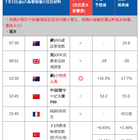
7月3日(金)の為替相場の注目材料
(注目度＆
予想値
発表値
影響度)
・
米国が祝日で休場(独立記念日の振り替え、米国の金融市場は軒並み休場、
連休入り)
・
週末
豪)
AIG建
07:30
-
24.9
設業指数
英)
GFK消
08:01
費者信頼
-29
-30
感調査
豪)
小売売
10:30
+16.3%
-17.7%
上高
中)財新サ
10:45
ービス業
53.2
55.0
PMI
仏)
財政収
15:45
-
-921億
支
ト)
消費者
+0.65%
+1.36%
物価指数
[前月比/前