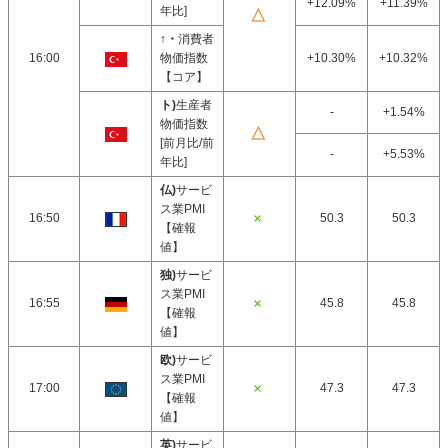
+12.09%
+11.39%
年比]
↑・
消費者
16:00
物価指数
+10.30%
+10.32%
【コア】
ト)
生産者
-
+1.54%
物価指数
[前月比/前
-
+5.53%
年比]
仏)
サービ
ス業PMI
16:50
50.3
50.3
【確報
値】
独)
サービ
ス業PMI
16:55
45.8
45.8
【確報
値】
欧)
サービ
ス業PMI
17:00
47.3
47.3
【確報
値】
英)
サービ