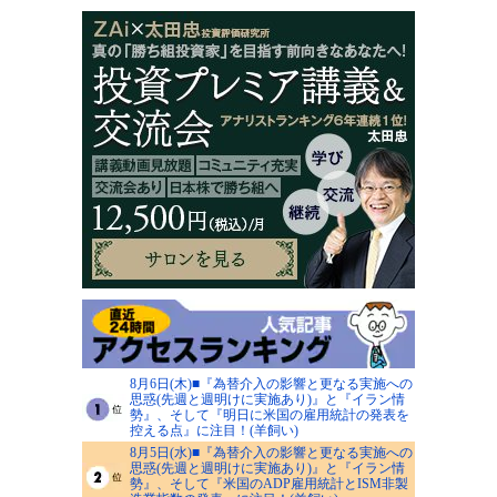
8月6日(木)■『為替介入の影響と更なる実施への
思惑(先週と週明けに実施あり)』と『イラン情
勢』、そして『明日に米国の雇用統計の発表を
控える点』に注目！(羊飼い)
8月5日(水)■『為替介入の影響と更なる実施への
思惑(先週と週明けに実施あり)』と『イラン情
勢』、そして『米国のADP雇用統計とISM非製