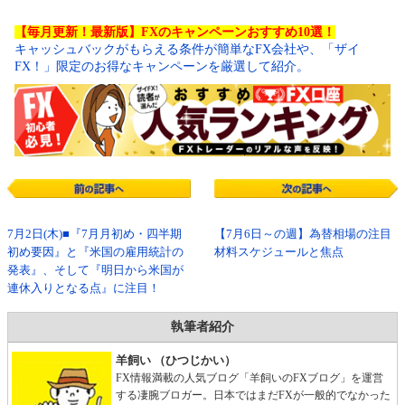
【毎月更新！最新版】FXのキャンペーンおすすめ10選！
キャッシュバックがもらえる条件が簡単なFX会社や、「ザイ
FX！」限定のお得なキャンペーンを厳選して紹介。
7月2日(木)■『7月月初め・四半期
【7月6日～の週】為替相場の注目
初め要因』と『米国の雇用統計の
材料スケジュールと焦点
発表』、そして『明日から米国が
連休入りとなる点』に注目！
執筆者紹介
羊飼い （ひつじかい）
FX情報満載の人気ブログ「羊飼いのFXブログ」を運営
する凄腕ブロガー。日本ではまだFXが一般的でなかった