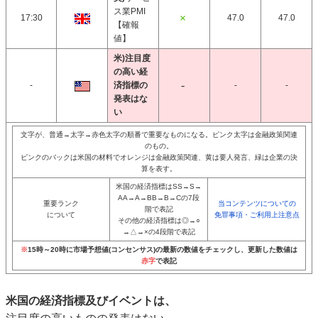
ス業PMI
17:30
47.0
47.0
【確報
値】
米)注目度
の高い経
-
済指標の
-
-
発表はな
い
文字が、普通→太字→赤色太字の順番で重要なものになる。ピンク太字は金融政策関連
のもの。
ピンクのバックは米国の材料でオレンジは金融政策関連、黄は要人発言、緑は企業の決
算を表す。
米国の経済指標はSS→S→
AA→A→BB→B→Cの7段
重要ランク
当コンテンツについての
階で表記
について
免罪事項・ご利用上注意点
その他の経済指標は◎→○
→△→×の4段階で表記
※
15時～20時に市場予想値(コンセンサス)の最新の数値をチェックし、更新した数値は
赤字
で表記
米国の経済指標及びイベントは、