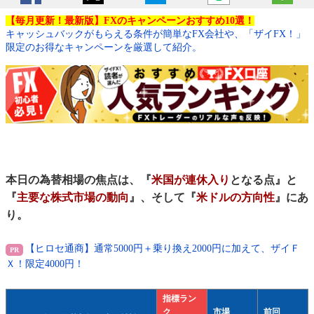
【毎月更新！最新版】FXのキャンペーンおすすめ10選！
キャッシュバックがもらえる条件が簡単なFX会社や、「ザイFX！」
限定のお得なキャンペーンを厳選して紹介。
本日の為替相場の焦点は、『
米国が連休入り
となる点』と
『
主要な株式市場の動向
』、そして『
米ドルの方向性
』にあ
り。
【ヒロセ通商】通常5000円＋乗り換え2000円に加えて、ザイＦ
Ｘ！限定4000円！
指標ラン
ク
市場
前回