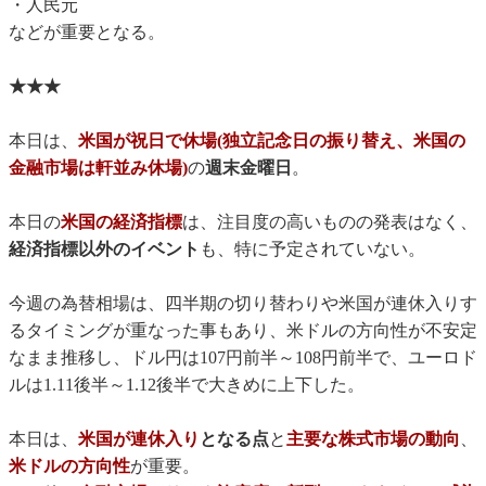
・人民元
などが重要となる。
★★★
本日は、
米国が祝日で休場(独立記念日の振り替え、米国の
金融市場は軒並み休場)
の
週末金曜日
。
本日の
米国の経済指標
は、注目度の高いものの発表はなく、
経済指標以外のイベント
も、特に予定されていない。
今週の為替相場は、四半期の切り替わりや米国が連休入りす
るタイミングが重なった事もあり、米ドルの方向性が不安定
なまま推移し、ドル円は107円前半～108円前半で、ユーロド
ルは1.11後半～1.12後半で大きめに上下した。
本日は、
米国が連休入り
となる点
と
主要な株式市場の動向
、
米ドルの方向性
が重要。