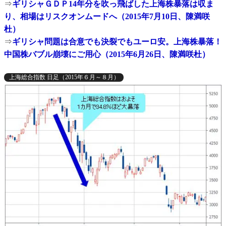
⇒
ギリシャＧＤＰ14年分を吹っ飛ばした上海株暴落は収ま
り、相場はリスクオンムードへ（2015年7月10日、陳満咲
杜）
⇒
ギリシャ問題は合意でも決裂でもユーロ安。上海株暴落！
中国株バブル崩壊にご用心（2015年6月26日、陳満咲杜）
上海総合指数 日足（2015年６月～８月）