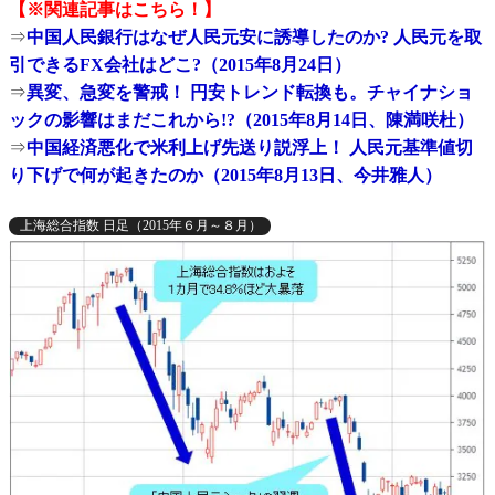
【※関連記事はこちら！】
⇒
中国人民銀行はなぜ人民元安に誘導したのか? 人民元を取
引できるFX会社はどこ?（2015年8月24日）
⇒
異変、急変を警戒！ 円安トレンド転換も。チャイナショ
ックの影響はまだこれから!?（2015年8月14日、陳満咲杜）
⇒
中国経済悪化で米利上げ先送り説浮上！ 人民元基準値切
り下げで何が起きたのか（2015年8月13日、今井雅人）
上海総合指数 日足（2015年６月～８月）