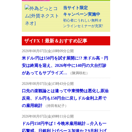
当サイト限定
キャンペーン実施中
初心者にうれしい無料オ
ンラインセミナーが充実!
ザイFX！最新＆おすすめ記事
2026年08月07日(金)18時09分公開
米ドル/円は150円を試す展開に!? 米ドル高・円
安は終焉を迎え、2026年中に140円の大台打診
があってもサプライズ…
（陳満咲杜）
2026年08月07日(金)15時43分公開
口先の楽観論とは違って中東情勢は悪化し原油
反発、ドル円も158円台に戻しドル金利上昇で
の雇用統計
（持田有紀子）
2026年08月07日(金)09時11分公開
ドル円158円半ば！今晩米雇用統計→介入も一
応警戒。日銀利上げペース加速か？9月利上げ