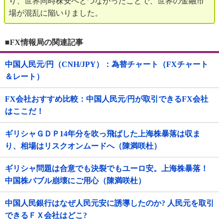
り、世界同時株安へとつながったことで、世界の金融市
場が混乱に陥いりました。
■FX情報局の関連記事
中国人民元/円（CNH/JPY）：為替チャート（FXチャート
＆レート）
FX会社おすすめ比較：中国人民元/円が取引できるFX会社
はここだ！
ギリシャＧＤＰ14年分を吹っ飛ばした上海株暴落は収ま
り、相場はリスクオンムードへ（陳満咲杜）
ギリシャ問題は合意でも決裂でもユーロ安。上海株暴落！
中国株バブル崩壊にご用心（陳満咲杜）
中国人民銀行はなぜ人民元安に誘導したのか? 人民元を取引
できるＦＸ会社はどこ?