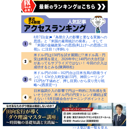
8月7日(金)■『為替介入の影響と更なる実施への
思惑』と『米国の雇用統計の発表』、そして
『米国の金融政策への思惑(利上げへの思惑に注
視)』に注目！(羊飼い)
米ドル/円は150円を試す展開に!? 米ドル高・円
安は終焉を迎え、2026年中に140円の大台打診
があってもサプライズではない！ 今回の介入は
成功するとみる(陳満咲杜)
米ドル/円の160～162円台は日米当局の防衛ライ
ンに！ GW介入時安値155円、神田シーリング
152円が下値めど、押し目買いから戻り売り戦
略へ(西原宏一)
日米協調介入の影響で円は一時的に方向感を失
いそうだが、米ドル/円の円安トレンド継続は変
えない！9月日銀会合がターニングポイントと
なるか？(今井雅人)
FX会社のキャンペーンおすすめ10選！ キャッ
シュバックがもらえる条件がかんたんなFX会社
や、「ザイFX！」限定のキャンペーンを紹介
【2026年8月】(FX情報局)
>>人気記事一覧を見る