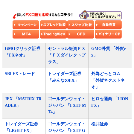
GMOクリック証券
セントラル短資ＦＸ
GMO外貨 「外貨e
「FXネオ」
「ＦＸダイレクトプ
x」
ラス」
SBI FXトレード
トレイダーズ証券
外為どっとコム
「みんなのFX」
「外貨ネクストネ
オ」
JFX 「MATRIX TR
ゴールデンウェイ・
ヒロセ通商 「LION
ADER」
ジャパン 「FXTF M
FX」
T4」
トレイダーズ証券
ゴールデンウェイ・
松井証券
「LIGHT FX」
ジャパン 「FXTF G