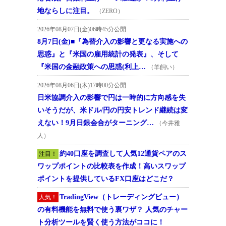
地ならしに注目。
（ZERO）
2026年08月07日(金)06時45分公開
8月7日(金)■『為替介入の影響と更なる実施への
思惑』と『米国の雇用統計の発表』、そして
『米国の金融政策への思惑(利上…
（羊飼い）
2026年08月06日(木)17時00分公開
日米協調介入の影響で円は一時的に方向感を失
いそうだが、米ドル/円の円安トレンド継続は変
えない！9月日銀会合がターニング…
（今井雅
人）
約40口座を調査して人気12通貨ペアのス
注目！
ワップポイントの比較表を作成！高いスワップ
ポイントを提供しているFX口座はどこだ？
TradingView（トレーディングビュー）
人気！
の有料機能を無料で使う裏ワザ？ 人気のチャー
ト分析ツールを賢く使う方法がココに！