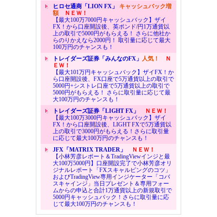
ヒロセ通商「LION FX」
キャッシュバック増
額
ＮＥＷ！
【最大100万7000円キャッシュバック】ザイ
FX！から口座開設後、英ポンド/円1万通貨以
上の取引で5000円がもらえる！ さらに他社か
らのりかえなら2000円！ 取引量に応じて最大
100万円のチャンスも！
トレイダーズ証券「みんなのFX」
人気！
Ｎ
ＥＷ！
【最大101万円キャッシュバック】ザイFX！か
ら口座開設後、FX口座で5万通貨以上の取引で
5000円+シストレ口座で5万通貨以上の取引で
5000円がもらえる！ さらに取引量に応じて最
大100万円のチャンスも！
トレイダーズ証券「LIGHT FX」
ＮＥＷ！
【最大100万3000円キャッシュバック】ザイ
FX！から口座開設後、LIGHT FXで5万通貨以
上の取引で3000円がもらえる！さらに取引量
に応じて最大100万円のチャンスも！
JFX「MATRIX TRADER」
ＮＥＷ！
【小林芳彦レポート＆TradingViewインジと最
大100万5000円】口座開設完了で小林芳彦オリ
ジナルレポート「FXスキャルピングのコツ」
およびTradingView専用インジケーター「コバ
スキャインジ」当日プレゼント＆専用フォー
ムからの申込と合計1万通貨以上の新規取引で
5000円キャッシュバック！さらに取引量に応
じて最大100万円のチャンスも！