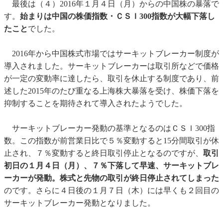
最後は（４）2016年１月４日（月）からの中国株の暴落で
す。
始まりは中国の株価指数・ＣＳＩ300指数が大幅下落し
たこと
でした。
2016年から中国株式市場ではサーキットブレーカー制度が
導入されました。サーキットブレーカーは取引所などで価格
が一定の変動率に達したら、取引を休止する制度であり、前
述した2015年のたび重なる上海株大暴落を受け、株価下落を
抑制することを期待されて導入されたようでした。
サーキットブレーカー発動の基準となるのはＣＳＩ300指
数。この指数が前営業日比で５％変動すると15分間取引が休
止され、７％変動すると終日取引停止となるのですが、
取引
初日の１月４日（月）、７％下落して早速、サーキットブレ
ーカーが発動。株式と先物の取引が終日停止されてしまった
のです。さらに４日後の１月７日（木）には早くも２回目の
サーキットブレーカー発動となりました。