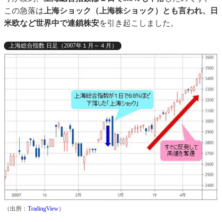
この急落は
上海ショック（上海株ショック）とも言われ、日
米欧など世界中で連鎖株安
を引き起こしました。
上海総合指数 日足（2007年１月～４月）
（出所：
TradingView
）