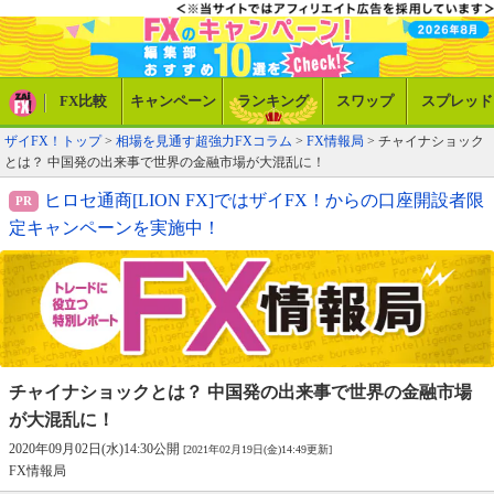
FX比較
キャンペーン
ランキング
スワップ
スプレッド
ザイFX！トップ
>
相場を見通す超強力FXコラム
>
FX情報局
> チャイナショック
とは？ 中国発の出来事で世界の金融市場が大混乱に！
ヒロセ通商[LION FX]ではザイFX！からの口座開設者限
定キャンペーンを実施中！
チャイナショックとは？ 中国発の
出来事で世界の金融市場
が大混乱に！
2020年09月02日(水)14:30公開
[2021年02月19日(金)14:49更新]
FX情報局