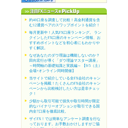
約40口座を調査して比較！高金利通貨を含
む12通貨ペアのスワップポイントを紹介！
毎月更新中！人気FX口座ランキング。 ラン
クインしたFX口座のキャンペーン情報、お
すすめポイントなどを初心者にもわかりや
すく解説。
なぜあなたのダウ理論は機能しないのか？
田向宏行が導く「ダウ理論マスター講座」
～時間軸の基礎知識と実践編～ 【9/5（土）
会場+オンライン同時開催】
当サイトで紹介している全FX会社のキャン
ペーンを掲載！たくさんのFX会社のキャン
ペーンから比較検討したい方は是非チェッ
ク！
少額から取引可能で損失や取引時間が限定
的なバイナリーオプションが取引できる国
内全7口座を徹底比較。
ザイFX！では簡単なアンケート調査を行な
っております。お手数おかけしますがご協