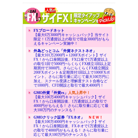
FXブロードネット
【最大6万3000円キャッシュバック】当サイト
限定！1万通貨以上の取引で現金3000円がもら
えるキャンペーン実施中！
外為どっとコム「外貨ネクストネオ」
【最大101万2000円＋1200FXポイント】ザイ
FX！から口座開設後、FX口座で1万通貨以上
の取引1回で5000円+らくらくFX積立1回以上定
期買付で3000円。さらにらくらくFX積立開設
200FXポイント＆定期買付1回以上で1000FXポ
イント。さらに取引量に応じて最大100万円に
加え、スクール受講と理解度テスト合格など
で1000円、CFD開設と取引で最大4000円！
GMO外貨「外貨ex」
人気上昇中！
【最大100万4000円キャッシュバック】ザイ
FX！から口座開設後、1万通貨以上の取引で
4000円がもらえる！ さらに取引量に応じて最
大100万円のチャンスも！
GMOクリック証券「FXネオ」
ＮＥＷ！
【最大100万4000円キャッシュバック】ザイ
FX！から口座開設後、FXネオで1万通貨以上
の取引で4000円がもらえる！ さらに取引量に
応じて最大100万円のチャンスも！