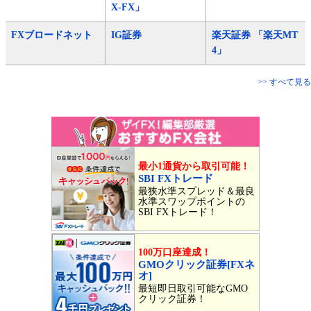
X-FX」
FXブロードネット
IG証券
楽天証券 「楽天MT
4」
>> すべて見る
最小1通貨から取引可能！
SBI FXトレード
最狭水準スプレッド＆最良
水準スワップポイントの
SBI FXトレード！
100万口座達成！
GMOクリック証券[FXネ
オ]
最短即日取引可能なGMO
クリック証券！