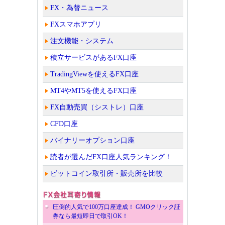
FX・為替ニュース
FXスマホアプリ
注文機能・システム
積立サービスがあるFX口座
TradingViewを使えるFX口座
MT4やMT5を使えるFX口座
FX自動売買（シストレ）口座
CFD口座
バイナリーオプション口座
読者が選んだFX口座人気ランキング！
ビットコイン取引所・販売所を比較
圧倒的人気で100万口座達成！ GMOクリック証
券なら最短即日で取引OK！