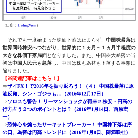
（出所：
TradingView
）
それでも一度始まった株価下落は止まらず、
中国株暴落は
世界同時株安へつながり、世界的に１ヵ月～１ヵ月半程度の
大きな株価下落局面
となりました。また、中国株大暴落の当
初は
中国人民元も急落
し、中国は株も為替も下落する事態に
陥りました。
【※関連記事はこちら！】
⇒
ザイFX！で2016年を振り返ろう！（４） 中国株暴落に原
油反発、シン・ゴジラも…（2016年12月17日）
⇒
ソロスも警告！ リーマンショックが再来!? 株安・円高の
行方占う２つのポイントとは？（2016年1月14日、西原宏
一）
⇒
恐怖心を煽ったサーキットブレーカー！ 中国株下落は序
の口、為替は円高トレンドに（2016年1月8日、陳満咲杜）