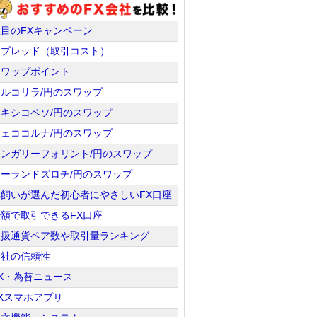
注目のFXキャンペーン
スプレッド（取引コスト）
スワップポイント
トルコリラ/円のスワップ
メキシコペソ/円のスワップ
チェココルナ/円のスワップ
ハンガリーフォリント/円のスワップ
ポーランドズロチ/円のスワップ
羊飼いが選んだ初心者にやさしいFX口座
少額で取引できるFX口座
取扱通貨ペア数や取引量ランキング
会社の信頼性
X・為替ニュース
Xスマホアプリ