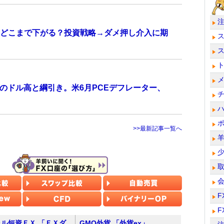
どこまで下がる？投資戦略→ダメ押し介入に期
のドル高と綱引き。米6月PCEデフレーター、
>>最新記事一覧へ
F
F
ル短資ＦＸ 「ＦＸダ
GMO外貨 「外貨ex」