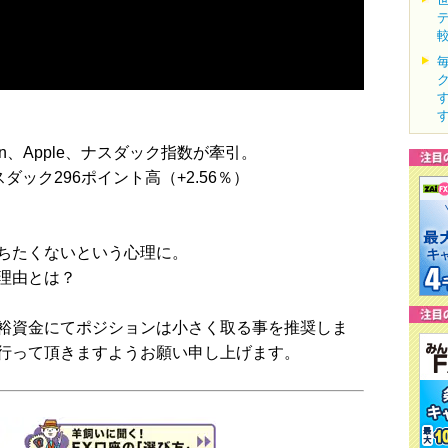
n、Apple、ナスダック指数が牽引。
スダック296ポイント高（+2.56％）
ちたくないという心理に。
理由とは？
裕資金にてポジションは小さく取る事を推奨しま
行って頂きますようお願い申し上げます。