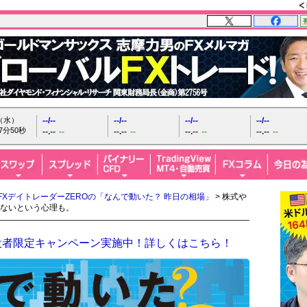
日（水）
--/--
--/--
--/--
--/--
7分51秒
--.--
--
--.--
--
--.--
--
--.--
--
FXデイトレーダーZEROの「なんで動いた？ 昨日の相場」
> 株式や
ないという心理も。
設者限定キャンペーン実施中！詳しくはこちら！