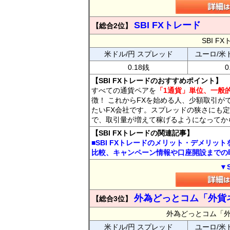
SBI FXトレード
【総合2位】
SBI 
米ドル/円 スプレッド
ユーロ/米
0.18銭
0
【SBI FXトレードのおすすめポイント】
すべての通貨ペアを
「1通貨」単位、一般的
徴！ これからFXを始める人、少額取引が
たいFX会社です。スプレッドの狭さにも定
で、取引量が増えて稼げるようになってか
【SBI FXトレードの関連記事】
■SBI FXトレードのメリット・デメリッ
比較、キャンペーン情報や口座開設までの
▼
外為どっとコム「外貨
【総合3位】
外為どっとコム「
米ドル/円 スプレッド
ユーロ/米