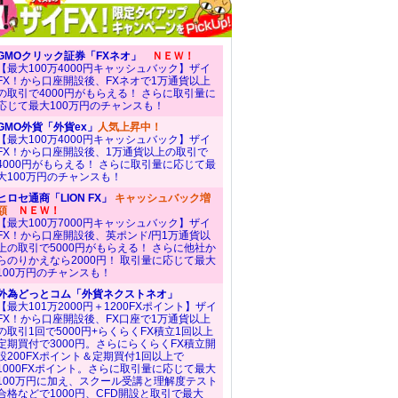
GMOクリック証券「FXネオ」
ＮＥＷ！
【最大100万4000円キャッシュバック】ザイ
FX！から口座開設後、FXネオで1万通貨以上
の取引で4000円がもらえる！ さらに取引量に
応じて最大100万円のチャンスも！
GMO外貨「外貨ex」
人気上昇中！
【最大100万4000円キャッシュバック】ザイ
FX！から口座開設後、1万通貨以上の取引で
4000円がもらえる！ さらに取引量に応じて最
大100万円のチャンスも！
ヒロセ通商「LION FX」
キャッシュバック増
額
ＮＥＷ！
【最大100万7000円キャッシュバック】ザイ
FX！から口座開設後、英ポンド/円1万通貨以
上の取引で5000円がもらえる！ さらに他社か
らのりかえなら2000円！ 取引量に応じて最大
100万円のチャンスも！
外為どっとコム「外貨ネクストネオ」
【最大101万2000円＋1200FXポイント】ザイ
FX！から口座開設後、FX口座で1万通貨以上
の取引1回で5000円+らくらくFX積立1回以上
定期買付で3000円。さらにらくらくFX積立開
設200FXポイント＆定期買付1回以上で
1000FXポイント。さらに取引量に応じて最大
100万円に加え、スクール受講と理解度テスト
合格などで1000円、CFD開設と取引で最大