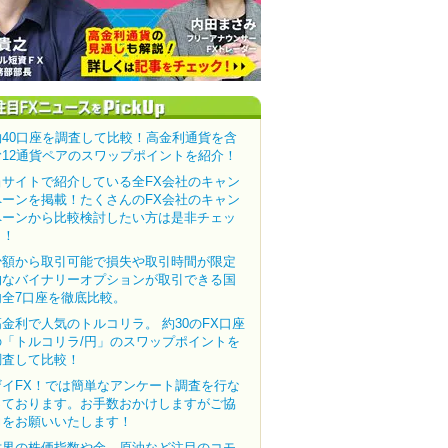
約40口座を調査して比較！高金利通貨を含
む12通貨ペアのスワップポイントを紹介！
当サイトで紹介している全FX会社のキャン
ペーンを掲載！たくさんのFX会社のキャン
ペーンから比較検討したい方は是非チェッ
ク！
少額から取引可能で損失や取引時間が限定
的なバイナリーオプションが取引できる国
内全7口座を徹底比較。
高金利で人気のトルコリラ。 約30のFX口座
の「トルコリラ/円」のスワップポイントを
調査して比較！
ザイFX！では簡単なアンケート調査を行な
っております。お手数おかけしますがご協
力をお願いいたします！
世界の株価指数や金、原油など注目のコモ