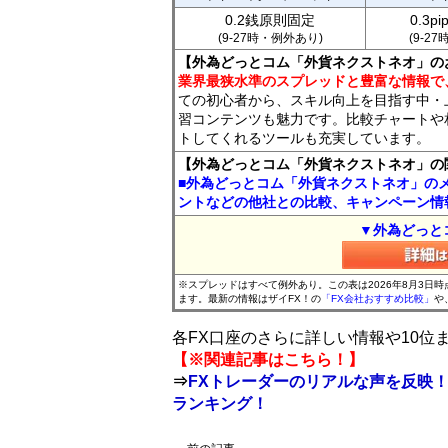
0.2銭原則固定
0.3p
(9-27時・例外あり)
(9-2
【外為どっとコム「外貨ネクストネオ」の
業界最狭水準のスプレッドと豊富な情報で
ての初心者から、スキル向上を目指す中・
習コンテンツも魅力です。比較チャートや
トしてくれるツールも充実しています。
【外為どっとコム「外貨ネクストネオ」の
■外為どっとコム「外貨ネクストネオ」の
ントなどの他社との比較、キャンペーン情
▼外為どっと
※スプレッドはすべて例外あり。この表は2026年8月3日
ます。最新の情報はザイFX！の
「FX会社おすすめ比較」
や
各FX口座のさらに詳しい情報や10
【※関連記事はこちら！】
⇒
FXトレーダーのリアルな声を反映！
ランキング！