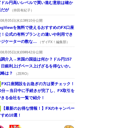
官ドル円高いレベルで買い進む意欲は確か
退だが
（持田有紀子）
年08月05日(水)13時10分公開
dingViewを無料で使えるおすすめのFX口座
較！公式の有料プランとの違いや利用でき
ンジケーターの数な…
（ザイFX！編集部）
年08月05日(水)09時42分公開
協調介入→米国の国益は何か？ドル円157
。日銀利上げペース上げざるを得ないか。
戦略は？
（ZERO）
FX口座開設をお急ぎの方は要チェック！
30分～当日中に手続きが完了し、FX取引を
できる会社を一覧で紹介！
【最新のお得な情報！】FXのキャンペー
すめ10選！