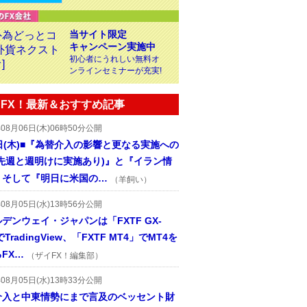
当サイト限定
キャンペーン実施中
初心者にうれしい無料オ
ンラインセミナーが充実!
FX！最新＆おすすめ記事
年08月06日(木)06時50分公開
日(木)■『為替介入の影響と更なる実施への
(先週と週明けに実施あり)』と『イラン情
、そして『明日に米国の…
（羊飼い）
年08月05日(水)13時56分公開
デンウェイ・ジャパンは「FXTF GX-
TradingView、「FXTF MT4」でMT4を
FX…
（ザイFX！編集部）
年08月05日(水)13時33分公開
介入と中東情勢にまで言及のベッセント財