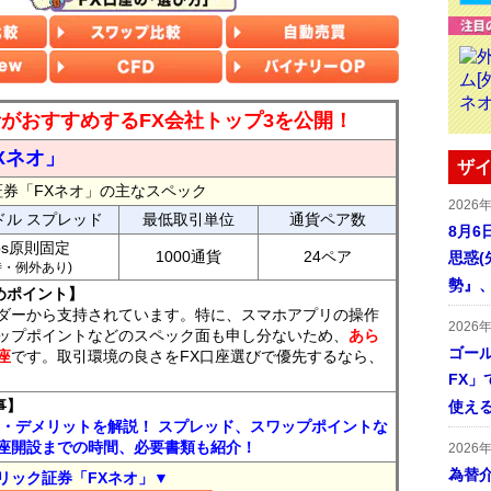
読者がおすすめするFX会社トップ3を公開！
Xネオ」
ザイ
証券「FXネオ」の主なスペック
2026
ドル スプレッド
最低取引単位
通貨ペア数
8月6
ips原則固定
1000通貨
24ペア
思惑
7時・例外あり)
勢』
めポイント】
ダーから支持されています。特に、スマホアプリの操作
2026
ップポイントなどのスペック面も申し分ないため、
あら
ゴール
座
です。取引環境の良さをFX口座選びで優先するなら、
FX」で
事】
使える
ト・デメリットを解説！ スプレッド、スワップポイントな
座開設までの時間、必要書類も紹介！
2026
為替
リック証券「FXネオ」▼