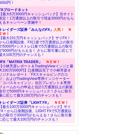
4000円！
FXブロードネット
【最大6万3000円キャッシュバック】当サイト
限定！1万通貨以上の取引で現金3000円がもら
えるキャンペーン実施中！
トレイダーズ証券「みんなのFX」
人気！
Ｎ
ＥＷ！
【最大101万円キャッシュバック】ザイFX！
から口座開設後、FX口座で5万通貨以上の取引
で5000円+シストレ口座で5万通貨以上の取引
で5000円がもらえる！ さらに取引量に応じて
最大100万円のチャンスも！
JFX「MATRIX TRADER」
ＮＥＷ！
【小林芳彦レポート＆TradingViewインジと最
大100万5000円】口座開設完了で小林芳彦オ
リジナルレポート「FXスキャルピングのコ
ツ」およびTradingView専用インジケーター
「コバスキャインジ」当日プレゼント＆専用
フォームからの申込と合計1万通貨以上の新規
取引で5000円キャッシュバック！さらに取引
量に応じて最大100万円のチャンスも！
トレイダーズ証券「LIGHT FX」
ＮＥＷ！
【最大100万3000円キャッシュバック】ザイ
FX！から口座開設後、LIGHT FXで5万通貨以
上の取引で3000円がもらえる！さらに取引量
に応じて最大100万円のチャンスも！