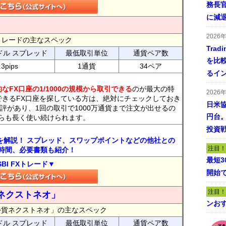
務長
に減
2026
FXトレードの主なスペック
Tra
ドル スプレッド
最低取引単位
通貨ペア数
を比
.3pips
1通貨
34ペア
るイ
なFX口座の1/1000の規模から取引できる
のが最大の特
2026
できるFX口座を探している方は、絶対にチェックしておき
日米
評があり、1回の取引で1000万通貨まで注文が出せるの
円台
らも長く使い続けられます。
投資
トを解説！ スプレッド、スワップポイントなどの他社との
注目！
時間、必要書類も紹介！
最短
SBI FXトレード▼
開始
注目！
ネクストネオ」
ンおす
外貨ネクストネオ」の主なスペック
ドル スプレッド
最低取引単位
通貨ペア数