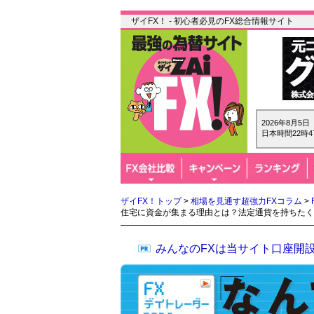
ザイFX！ - 初心者必見のFX総合情報サイト
2026年8月5
日本時間22時4
ザイFX！トップ
>
相場を見通す超強力FXコラム
>
住宅に資金が集まる理由とは？法定通貨を持ちたく
みんなのFXは当サイト口座開