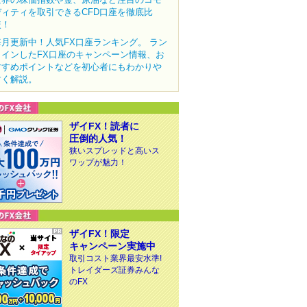
ディティを取引できるCFD口座を徹底比
較！
毎月更新中！人気FX口座ランキング。 ラン
クインしたFX口座のキャンペーン情報、お
すすめポイントなどを初心者にもわかりや
すく解説。
ザイFX！読者に
圧倒的人気！
狭いスプレッドと高いス
ワップが魅力！
ザイFX！限定
キャンペーン実施中
取引コスト業界最安水準!
トレイダーズ証券みんな
のFX