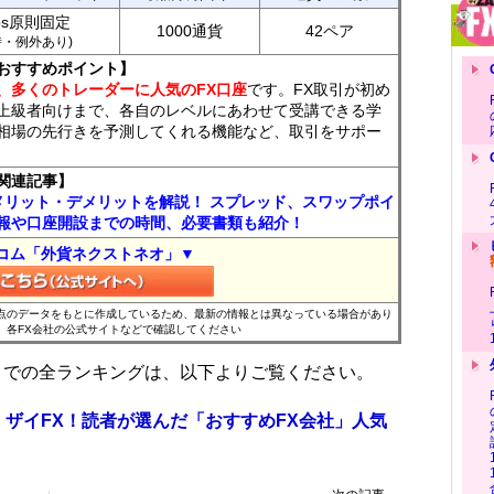
ips原則固定
1000通貨
42ペア
7時・例外あり)
おすすめポイント】
、多くのトレーダーに人気のFX口座
です。FX取引が初め
上級者向けまで、各自のレベルにあわせて受講できる学
相場の先行きを予測してくれる機能など、取引をサポー
関連記事】
メリット・デメリットを解説！ スプレッド、スワップポイ
報や口座開設までの時間、必要書類も紹介！
コム「外貨ネクストネオ」▼
時点のデータをもとに作成しているため、最新の情報とは異なっている場合があり
、各FX会社の公式サイトなどで確認してください
位までの全ランキングは、以下よりご覧ください。
 ザイFX！読者が選んだ「おすすめFX会社」人気