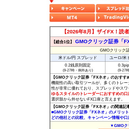
【2026年8月】ザイFX！
GMOクリック証券「F
【総合1位】
GMOクリック
米ドル/円 スプレッド
ユーロ/米
0.2銭原則固定
0.3p
(9-27時・例外あり)
(9-2
【GMOクリック証券「FXネオ」のおすす
機能性の高い取引ツールが、多くのトレー
性が非常に優れており、スプレッドやスワ
ゆるスタイルのトレーダーにおすすめの口
選択肢から外せないFX口座と言えます。
【GMOクリック証券「FXネオ」の関連記
■GMOクリック証券「FXネオ」のメリッ
どの他社との比較、キャンペーン情報や口
▼GMOク