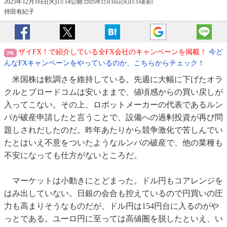
2025年12月16日(火)15:14公開
[2025年12月16日(火)15:14更新]
持田有紀子
ザイFX！で紹介している全FX会社のキャンペーンを掲載！
今ど
んなFXキャンペーンをやっているのか、こちらからチェック！
米国株は軟調さを維持している。先週に大幅に下げたオラ
クルとブロードコムは安いままで、値頃感からの買い戻しが
入ってこない。その上、ロボットメーカーの代表であるルン
バが破産申請したと言うことで、設備への過剰投資が再び問
題しされだしたのだ。昨年あたりから競争激化で苦しんでい
たとはいえ不意をついたようなルンバの破産で、他の業種も
不安になっても仕方がないところだ。
マーケットは小動きにとどまった。ドル円もコアレンジを
はみ出していない。日銀の会合も控えているので円買いの圧
力も高まりそうなものだが、ドル円は154円台に入るのがや
っとである。ユーロ円に至っては高値圏を脱したといえ、い