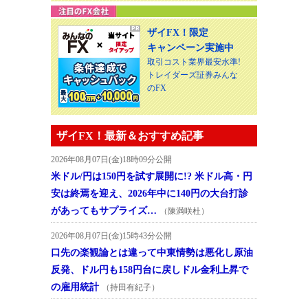
ザイFX！限定
キャンペーン実施中
取引コスト業界最安水準!
トレイダーズ証券みんな
のFX
ザイFX！最新＆おすすめ記事
2026年08月07日(金)18時09分公開
米ドル/円は150円を試す展開に!? 米ドル高・円
安は終焉を迎え、2026年中に140円の大台打診
があってもサプライズ…
（陳満咲杜）
2026年08月07日(金)15時43分公開
口先の楽観論とは違って中東情勢は悪化し原油
反発、ドル円も158円台に戻しドル金利上昇で
の雇用統計
（持田有紀子）