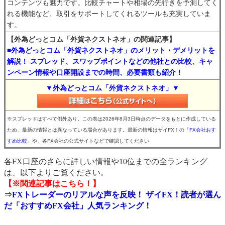
コンテンツも魅力です。比較チャートや相場の先行きを予測してく
れる機能など、取引をサポートしてくれるツールも充実していま
す。
【外為どっとコム「外貨ネクストネオ」の関連記事】
■外為どっとコム「外貨ネクストネオ」のメリット・デメリットを
解説！ スプレッド、スワップポイントなどの他社との比較、キャ
ンペーン情報や口座開設までの時間、必要書類も紹介！
▼外為どっとコム「外貨ネクストネオ」▼
※スプレッドはすべて例外あり。この表は2026年8月3日時点のデータをもとに作成している
ため、最新の情報とは異なっている場合があります。最新の情報はザイFX！の
「FX会社おす
すめ比較」
や、各FX会社の公式サイトなどで確認してください
各FX口座のさらに詳しい情報や10位までの全ランキング
は、以下よりご覧ください。
【※関連記事はこちら！】
⇒
FXトレーダーのリアルな声を反映！ ザイFX！読者が選ん
だ「おすすめFX会社」人気ランキング！