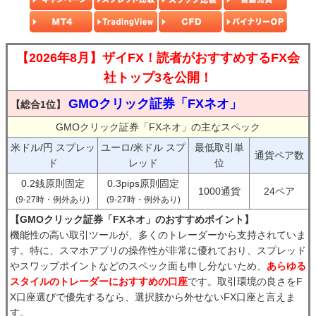
【2026年8月】ザイFX！読者がおすすめするFX会
社トップ3を公開！
GMOクリック証券「FXネオ」
【総合1位】
GMOクリック証券「FXネオ」の主なスペック
米ドル/円 スプレッ
ユーロ/米ドル スプ
最低取引単
通貨ペア数
ド
レッド
位
0.2銭原則固定
0.3pips原則固定
1000通貨
24ペア
(9-27時・例外あり)
(9-27時・例外あり)
【GMOクリック証券「FXネオ」のおすすめポイント】
機能性の高い取引ツールが、多くのトレーダーから支持されていま
す。特に、スマホアプリの操作性が非常に優れており、スプレッド
やスワップポイントなどのスペック面も申し分ないため、
あらゆる
スタイルのトレーダーにおすすめの口座
です。取引環境の良さをF
X口座選びで優先するなら、選択肢から外せないFX口座と言えま
す。