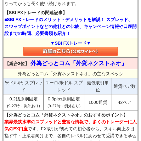
なってからも長く使い続けられます。
【SBI FXトレードの関連記事】
■SBI FXトレードのメリット・デメリットを解説！ スプレッド、
スワップポイントなどの他社との比較、キャンペーン情報や口座開
設までの時間、必要書類も紹介！
▼SBI FXトレード▼
外為どっとコム「外貨ネクストネオ」
【総合3位】
外為どっとコム「外貨ネクストネオ」の主なスペック
米ドル/円 スプレッ
ユーロ/米ドル スプ
最低取引単
通貨ペア数
ド
レッド
位
0.2銭原則固定
0.3pips原則固定
1000通貨
42ペア
(9-27時・例外あり)
(9-27時・例外あり)
【外為どっとコム「外貨ネクストネオ」のおすすめポイント】
業界最狭水準のスプレッドと豊富な情報で、多くのトレーダーに人
気のFX口座
です。FX取引が初めての初心者から、スキル向上を目
指す中・上級者向けまで、各自のレベルにあわせて受講できる学習