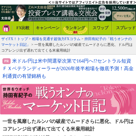
FX比較
キャンペーン
ランキング
スワップ
スプレッド
ザイFX！トップ
>
相場を見通す超強力FXコラム
>
持田有紀子の「戦うオンナの
マーケット日記」
> 一世を風靡したルンバの破産でムードさらに悪化、ドル円は
コアレンジ出ず遅れて出てくる米雇用統計
米ドル/円は米中間選挙次第で164円へ!?セントラル短資
ＦＸベテランディーラーが2026年後半相場を徹底予測！高金
利通貨の有望銘柄も
一世を風靡したルンバの破産でムードさらに悪化、
ドル円は
コアレンジ出ず遅れて出てくる米雇用統計