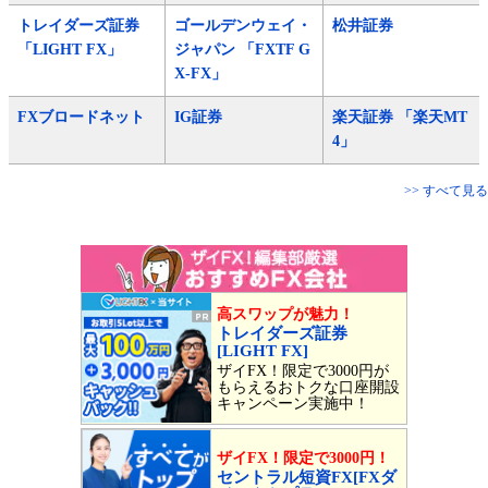
トレイダーズ証券
ゴールデンウェイ・
松井証券
「LIGHT FX」
ジャパン 「FXTF G
X-FX」
FXブロードネット
IG証券
楽天証券 「楽天MT
4」
>> すべて見る
高スワップが魅力！
トレイダーズ証券
[LIGHT FX]
ザイFX！限定で3000円が
もらえるおトクな口座開設
キャンペーン実施中！
ザイFX！限定で3000円！
セントラル短資FX[FXダ