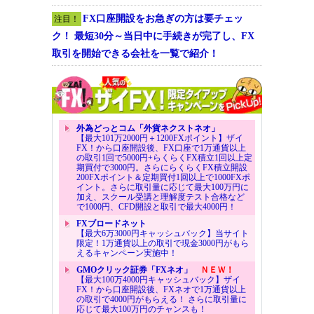
FX口座開設をお急ぎの方は要チェッ
注目！
ク！ 最短30分～当日中に手続きが完了し、FX
取引を開始できる会社を一覧で紹介！
外為どっとコム「外貨ネクストネオ」
【最大101万2000円＋1200FXポイント】ザイ
FX！から口座開設後、FX口座で1万通貨以上
の取引1回で5000円+らくらくFX積立1回以上定
期買付で3000円。さらにらくらくFX積立開設
200FXポイント＆定期買付1回以上で1000FXポ
イント。さらに取引量に応じて最大100万円に
加え、スクール受講と理解度テスト合格など
で1000円、CFD開設と取引で最大4000円！
FXブロードネット
【最大6万3000円キャッシュバック】当サイト
限定！1万通貨以上の取引で現金3000円がもら
えるキャンペーン実施中！
GMOクリック証券「FXネオ」
ＮＥＷ！
【最大100万4000円キャッシュバック】ザイ
FX！から口座開設後、FXネオで1万通貨以上
の取引で4000円がもらえる！ さらに取引量に
応じて最大100万円のチャンスも！