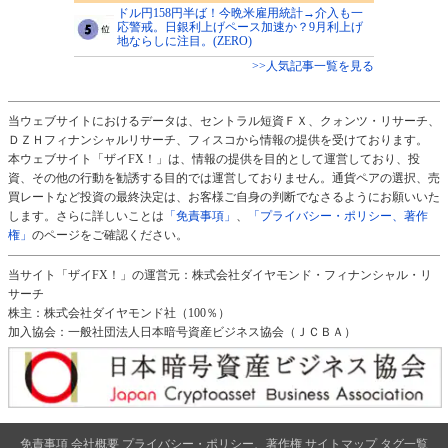
ドル円158円半ば！今晩米雇用統計→介入も一
応警戒。日銀利上げペース加速か？9月利上げ
地ならしに注目。(ZERO)
>>人気記事一覧を見る
当ウェブサイトにおけるデータは、セントラル短資ＦＸ、クォンツ・リサーチ、
ＤＺＨフィナンシャルリサーチ、フィスコから情報の提供を受けております。
本ウェブサイト「ザイFX！」は、情報の提供を目的として運営しており、投
資、その他の行動を勧誘する目的では運営しておりません。通貨ペアの選択、売
買レートなど投資の最終決定は、お客様ご自身の判断でなさるようにお願いいた
します。さらに詳しいことは
「免責事項」
、
「プライバシー・ポリシー、著作
権」
のページをご確認ください。
当サイト「ザイFX！」の運営元：株式会社ダイヤモンド・フィナンシャル・リ
サーチ
株主：株式会社ダイヤモンド社（100％）
加入協会：一般社団法人日本暗号資産ビジネス協会（ＪＣＢＡ）
免責事項
会社概要
プライバシー・ポリシー、著作権
サイトマップ
タグ一覧