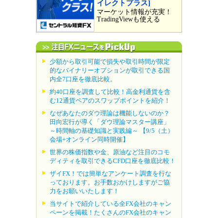
イレクトプラス]
マーケット情報が充実！
TradingViewも使える
少額から取引可能で損失や取引時間が限定
的なバイナリーオプションが取引できる国
内全7口座を徹底比較。
約40口座を調査して比較！高金利通貨を含
む12通貨ペアのスワップポイントを紹介！
なぜあなたのダウ理論は機能しないのか？
田向宏行が導く「ダウ理論マスター講座」
～時間軸の基礎知識と実践編～ 【9/5（土）
会場+オンライン同時開催】
世界の株価指数や金、原油など注目のコモ
ディティを取引できるCFD口座を徹底比較！
ザイFX！では簡単なアンケート調査を行な
っております。お手数おかけしますがご協
力をお願いいたします！
当サイトで紹介している全FX会社のキャン
ペーンを掲載！たくさんのFX会社のキャン