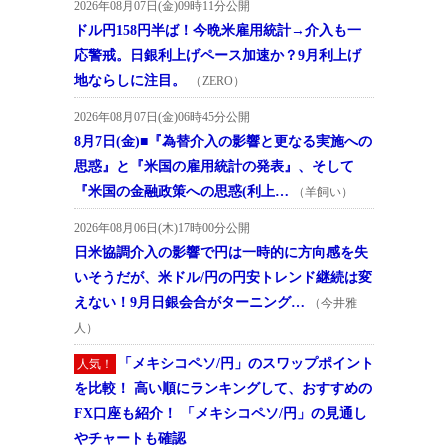
2026年08月07日(金)09時11分公開
ドル円158円半ば！今晩米雇用統計→介入も一
応警戒。日銀利上げペース加速か？9月利上げ
地ならしに注目。
（ZERO）
2026年08月07日(金)06時45分公開
8月7日(金)■『為替介入の影響と更なる実施への
思惑』と『米国の雇用統計の発表』、そして
『米国の金融政策への思惑(利上…
（羊飼い）
2026年08月06日(木)17時00分公開
日米協調介入の影響で円は一時的に方向感を失
いそうだが、米ドル/円の円安トレンド継続は変
えない！9月日銀会合がターニング…
（今井雅
人）
「メキシコペソ/円」のスワップポイント
人気！
を比較！ 高い順にランキングして、おすすめの
FX口座も紹介！ 「メキシコペソ/円」の見通し
やチャートも確認