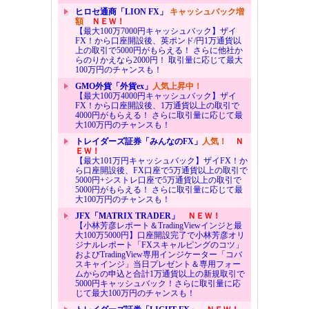
ヒロセ通商「LION FX」
キャッシュバック増
額
ＮＥＷ！
【最大100万7000円キャッシュバック】ザイ
FX！から口座開設後、英ポンド/円1万通貨以
上の取引で5000円がもらえる！ さらに他社か
らのりかえなら2000円！ 取引量に応じて最大
100万円のチャンスも！
GMO外貨「外貨ex」
人気上昇中！
【最大100万4000円キャッシュバック】ザイ
FX！から口座開設後、1万通貨以上の取引で
4000円がもらえる！ さらに取引量に応じて最
大100万円のチャンスも！
トレイダーズ証券「みんなのFX」
人気！
Ｎ
ＥＷ！
【最大101万円キャッシュバック】ザイFX！か
ら口座開設後、FX口座で5万通貨以上の取引で
5000円+シストレ口座で5万通貨以上の取引で
5000円がもらえる！ さらに取引量に応じて最
大100万円のチャンスも！
JFX「MATRIX TRADER」
ＮＥＷ！
【小林芳彦レポート＆TradingViewインジと最
大100万5000円】口座開設完了で小林芳彦オリ
ジナルレポート「FXスキャルピングのコツ」
およびTradingView専用インジケーター「コバ
スキャインジ」当日プレゼント＆専用フォー
ムからの申込と合計1万通貨以上の新規取引で
5000円キャッシュバック！さらに取引量に応
じて最大100万円のチャンスも！