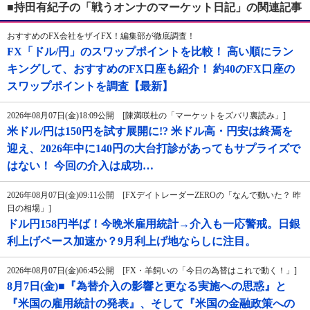
■持田有紀子の「戦うオンナのマーケット日記」の関連記事
おすすめのFX会社をザイFX！編集部が徹底調査！
FX「ドル/円」のスワップポイントを比較！ 高い順にラン
キングして、おすすめのFX口座も紹介！ 約40のFX口座の
スワップポイントを調査【最新】
2026年08月07日(金)18:09公開 [陳満咲杜の「マーケットをズバリ裏読み」]
米ドル/円は150円を試す展開に!? 米ドル高・円安は終焉を
迎え、2026年中に140円の大台打診があってもサプライズで
はない！ 今回の介入は成功…
2026年08月07日(金)09:11公開 [FXデイトレーダーZEROの「なんで動いた？ 昨
日の相場」]
ドル円158円半ば！今晩米雇用統計→介入も一応警戒。日銀
利上げペース加速か？9月利上げ地ならしに注目。
2026年08月07日(金)06:45公開 [FX・羊飼いの「今日の為替はこれで動く！」]
8月7日(金)■『為替介入の影響と更なる実施への思惑』と
『米国の雇用統計の発表』、そして『米国の金融政策への