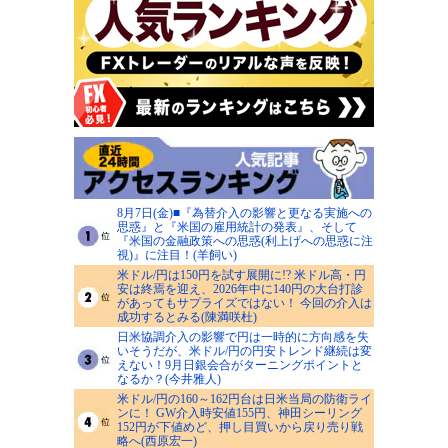
8月7日(金)■『為替介入の影響と更なる実施への
思惑』と『米国の雇用統計の発表』、そして
『米国の金融政策への思惑(利上げへの思惑に注
視)』に注目！(羊飼い)
米ドル/円は150円を試す展開に!? 米ドル高・円
安は終焉を迎え、2026年中に140円の大台打診
があってもサプライズではない！ 今回の介入は
成功するとみる(陳満咲杜)
日米協調介入の影響で円は一時的に方向感を失
いそうだが、米ドル/円の円安トレンド継続は変
えない！9月日銀会合がターニングポイントと
なるか？(今井雅人)
米ドル/円の160～162円台は日米当局の防衛ライ
ンに！ GW介入時安値155円、神田シーリング
152円が下値めど、押し目買いから戻り売り戦
略へ(西原宏一)