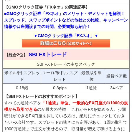
【GMOクリック証券「FXネオ」の関連記事】
■GMOクリック証券「FXネオ」のメリット・デメリットを解説！
スプレッド、スワップポイントなどの他社との比較、キャンペーン
情報や口座開設までの時間、必要書類も紹介！
▼GMOクリック証券「FXネオ」▼
SBI FXトレード
【総合2位】
SBI FXトレードの主なスペック
米ドル/円 スプレッ
ユーロ/米ドル スプ
最低取引単
通貨ペア数
ド
レッド
位
0.18銭
0.3pips
1通貨
34ペア
【SBI FXトレードのおすすめポイント】
すべての通貨ペアを
「1通貨」単位、一般的なFX口座の1/1000の規
模から取引できる
のが最大の特徴！ これからFXを始める人、少額
取引ができるFX口座を探している方は、絶対にチェックしておき
たいFX会社です。スプレッドの狭さにも定評があり、1回の取引で
1000万通貨まで注文が出せるので、取引量が増えて稼げるように