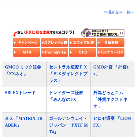
>>最新記事一覧へ
GMOクリック証券
セントラル短資ＦＸ
GMO外貨 「外貨e
「FXネオ」
「ＦＸダイレクトプ
x」
ラス」
SBI FXトレード
トレイダーズ証券
外為どっとコム
「みんなのFX」
「外貨ネクストネ
オ」
JFX 「MATRIX TR
ゴールデンウェイ・
ヒロセ通商 「LION
ADER」
ジャパン 「FXTF M
FX」
T4」