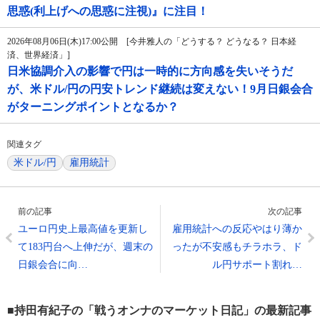
思惑(利上げへの思惑に注視)』に注目！
2026年08月06日(木)17:00公開 [今井雅人の「どうする？ どうなる？ 日本経
済、世界経済」]
日米協調介入の影響で円は一時的に方向感を失いそうだ
が、米ドル/円の円安トレンド継続は変えない！9月日銀会合
がターニングポイントとなるか？
関連タグ
米ドル/円
雇用統計
前の記事
次の記事
ユーロ円史上最高値を更新し
雇用統計への反応やはり薄か
て183円台へ上伸だが、週末の
ったが不安感もチラホラ、ド
日銀会合に向…
ル円サポート割れ…
■持田有紀子の「戦うオンナのマーケット日記」の最新記事