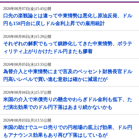
2026年08月07日(金)15:43公開
口先の楽観論とは違って中東情勢は悪化し原油反発、ドル
円も158円台に戻しドル金利上昇での雇用統計
2026年08月06日(木)15:29公開
それぞれの解釈でもって鎮静化してきた中東情勢、ボラテ
ィリティ上がりかけたドル円またも膠着
2026年08月05日(水)13:33公開
為替介入と中東情勢にまで言及のベッセント財務長官ドル
円高いレベルで買い進む意欲は確かに減退だが
2026年08月04日(火)15:37公開
米国の介入で米債売りの懸念やわらぎドル金利も低下、た
だ演出効果でのドル円下落はあまり続かないかも
2026年08月03日(月)13:51公開
米国の助けでユーロ売りでの円相場の底上げ効果、ドル円
もアナウンス効果もあり再び下落はしているが