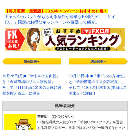
【毎月更新！最新版】FXのキャンペーンおすすめ10選！
キャッシュバックがもらえる条件が簡単なFX会社や、「ザイ
FX！」限定のお得なキャンペーンを厳選して紹介。
10月26日(月)■『米ドルの方向性』
10月28日(水)■『米ドルの方向性』
と『金融市場のリスク許容度』、
と『金融市場のリスク許容度』、
そして『11月3日に米国の大統領選
そして『10月の月末要因(本日はス
挙を控える点』に注目！
ポ末)』に注目！
執筆者紹介
羊飼い （ひつじかい）
FX情報満載の人気ブログ「羊飼いのFXブログ」を運営
する凄腕ブロガー。日本ではまだFXが一般的でなかった