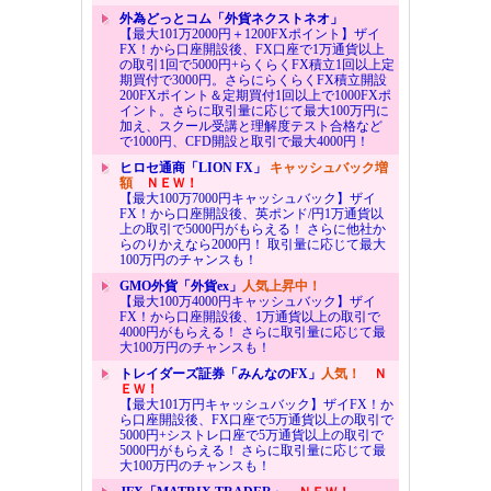
外為どっとコム「外貨ネクストネオ」
【最大101万2000円＋1200FXポイント】ザイ
FX！から口座開設後、FX口座で1万通貨以上
の取引1回で5000円+らくらくFX積立1回以上定
期買付で3000円。さらにらくらくFX積立開設
200FXポイント＆定期買付1回以上で1000FXポ
イント。さらに取引量に応じて最大100万円に
加え、スクール受講と理解度テスト合格など
で1000円、CFD開設と取引で最大4000円！
ヒロセ通商「LION FX」
キャッシュバック増
額
ＮＥＷ！
【最大100万7000円キャッシュバック】ザイ
FX！から口座開設後、英ポンド/円1万通貨以
上の取引で5000円がもらえる！ さらに他社か
らのりかえなら2000円！ 取引量に応じて最大
100万円のチャンスも！
GMO外貨「外貨ex」
人気上昇中！
【最大100万4000円キャッシュバック】ザイ
FX！から口座開設後、1万通貨以上の取引で
4000円がもらえる！ さらに取引量に応じて最
大100万円のチャンスも！
トレイダーズ証券「みんなのFX」
人気！
Ｎ
ＥＷ！
【最大101万円キャッシュバック】ザイFX！か
ら口座開設後、FX口座で5万通貨以上の取引で
5000円+シストレ口座で5万通貨以上の取引で
5000円がもらえる！ さらに取引量に応じて最
大100万円のチャンスも！