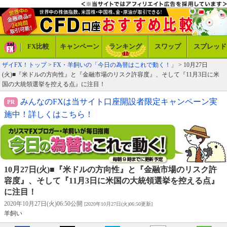
FX比較
キャンペーン
ランキング
スワップ
スプレッド
ザイFX！トップ
>
FX・羊飼いの「今日の為替はこれで動く！」
> 10月27日
(火)■『米ドルの方向性』と『金融市場のリスク許容度』、そして『11月3日に米
国の大統領選挙を控える点』に注目！
みんなのFXは当サイト口座開設者限定キャンペーン実
施中！詳しくはこちら！
10月27日(火)■『米ドルの方向性』と『金融市場のリスク許
容度』、そして『11月3日に米国の大統領選挙を控える点』
に注目！
2020年10月27日(火)06:50公開
[2020年10月27日(火)06:50更新]
羊飼い