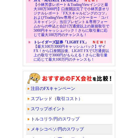
JFX「MATRIX TRADER」
ＮＥＷ！
【小林芳彦レポート＆TradingViewインジと最
大100万5000円】口座開設完了で小林芳彦オリ
ジナルレポート「FXスキャルピングのコツ」
およびTradingView専用インジケーター「コバ
スキャインジ」当日プレゼント＆専用フォー
ムからの申込と合計1万通貨以上の新規取引で
5000円キャッシュバック！さらに取引量に応
じて最大100万円のチャンスも！
トレイダーズ証券「LIGHT FX」
ＮＥＷ！
【最大100万3000円キャッシュバック】ザイ
FX！から口座開設後、LIGHT FXで5万通貨以
上の取引で3000円がもらえる！さらに取引量
に応じて最大100万円のチャンスも！
注目のFXキャンペーン
スプレッド（取引コスト）
スワップポイント
トルコリラ/円のスワップ
メキシコペソ/円のスワップ