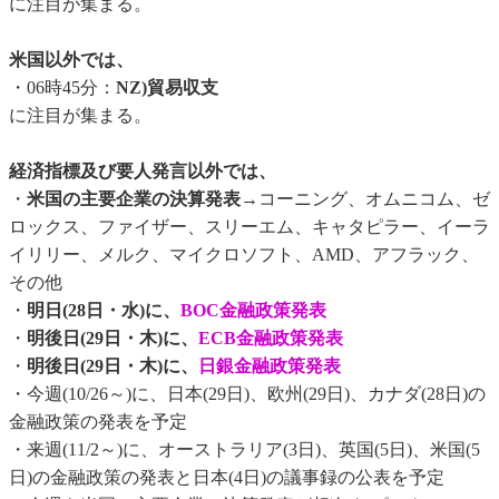
に注目が集まる。
米国以外では、
・06時45分：
NZ)貿易収支
に注目が集まる。
経済指標及び要人発言以外では、
・
米国の主要企業の決算発表
→コーニング、オムニコム、ゼ
ロックス、ファイザー、スリーエム、キャタピラー、イーラ
イリリー、メルク、マイクロソフト、AMD、アフラック、
その他
・
明日(28日・水)に、
BOC金融政策発表
・
明後日(29日・木)に、
ECB金融政策発表
・
明後日(29日・木)に、
日銀金融政策発表
・今週(10/26～)に、日本(29日)、欧州(29日)、カナダ(28日)の
金融政策の発表を予定
・来週(11/2～)に、オーストラリア(3日)、英国(5日)、米国(5
日)の金融政策の発表と日本(4日)の議事録の公表を予定