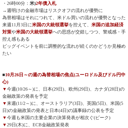
・26時00分：
米)
2年債入札
→週明けの金融市場はリスクオフの流れが優勢に
為替相場はそれにつれて、米ドル買いの流れが優勢となった
来週11月3日に
米国の大統領選挙
を控えて、
米国の追加経済
対策
や
米国の大統領選挙
への思惑が交錯しつつ、警戒感・手
控え感もある
ビッグイベントを前に調整的な流れが続くのかどうか見極め
たい
■
10月26日～の週の為替相場の焦点(ユーロドル及びドル円中
心)
▼
今週(10/26～)に、日本(29日)、欧州(29日)、カナダ(28日)の
金融政策の発表を予定
▼
来週(11/2～)に、オーストラリア(3日)、英国(5日)、米国(5
日)の金融政策の発表と日本(4日)の議事録の公表を予定
▼
今週も米国の主要企業の決算発表が相次ぐ(ピーク)
▼
29日(木)に、ECB金融政策発表