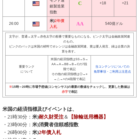
モンド連
+18
+21
銀製造業
指数
米)
2年債
26:00
540億ドル
入札
文字が、普通→太字→赤色太字の順番で重要なものになる。ピンク太字は金融政策関連
のもの。
ピンクのバックは米国の材料でオレンジは金融政策関連、黄は要人発言、緑は企業の決
算を表す。
米国の経済指標はSS→S→
AA→A→BB→B→Cの7段
重要ランク
当コンテンツについての
階で表記
について
免罪事項・ご利用上注意点
その他の経済指標は◎→○
→△→×の4段階で表記
※
15時～20時に市場予想値(コンセンサス)の最新の数値をチェックし、更新した数値は
赤字
で表記
米国の経済指標及びイベントは、
・21時30分：
米)
耐久財受注
＆
【除輸送用機器】
・23時00分：
米)消費者信頼感指数
・26時00分：
米)
2年債入札