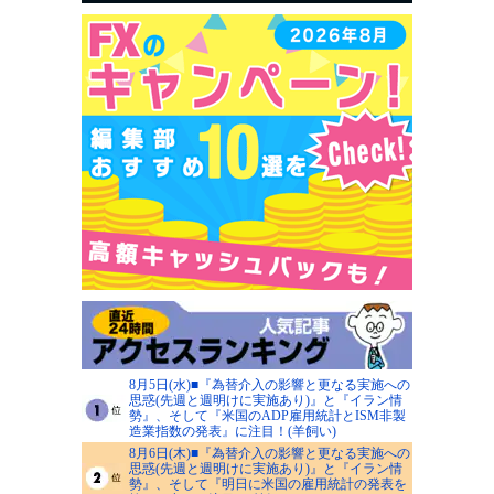
8月5日(水)■『為替介入の影響と更なる実施への
思惑(先週と週明けに実施あり)』と『イラン情
勢』、そして『米国のADP雇用統計とISM非製
造業指数の発表』に注目！(羊飼い)
8月6日(木)■『為替介入の影響と更なる実施への
思惑(先週と週明けに実施あり)』と『イラン情
勢』、そして『明日に米国の雇用統計の発表を