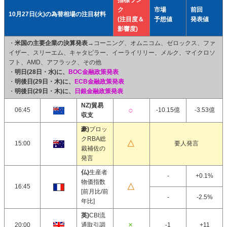
指標ラン
ク
市場
前回
10月27日(火)の為替相場の注目材料
(注目度＆
予想値
発表値
影響度)
・
米国の主要企業の決算発表
→コーニング、オムニコム、ゼロックス、ファ
イザー、スリーエム、キャタピラー、イーライリリー、メルク、マイクロソ
フト、AMD、アフラック、その他
・
明日(28日・水)に、
BOC金融政策発表
・
明後日(29日・木)に、
ECB金融政策発表
・
明後日(29日・木)に、
日銀金融政策発表
NZ)貿易
06:45
-10.15億
-3.53億
収支
豪)
ブロッ
クRBA総
15:00
要人発言
裁補佐の
発言
仏)
生産者
-
+0.1%
物価指数
16:45
[前月比/前
-
-2.5%
年比]
英)
CBI流
20:00
通取引調
-1
+11