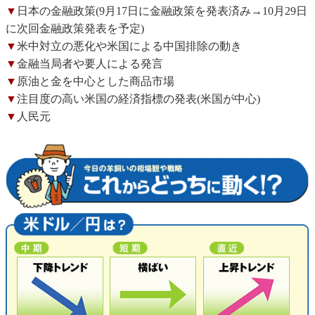
▼
日本の金融政策(9月17日に金融政策を発表済み→10月29日
に次回金融政策発表を予定)
▼
米中対立の悪化や米国による中国排除の動き
▼
金融当局者や要人による発言
▼
原油と金を中心とした商品市場
▼
注目度の高い米国の経済指標の発表(米国が中心)
▼
人民元