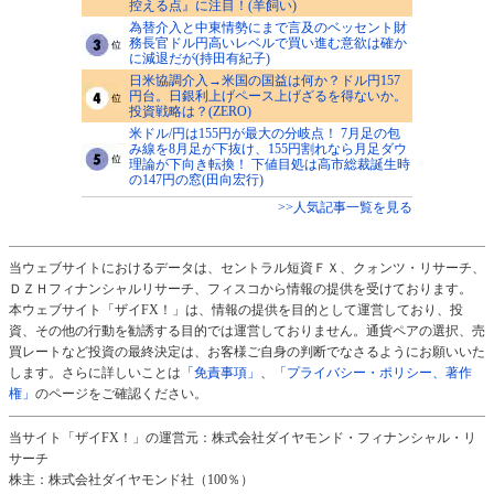
控える点』に注目！(羊飼い)
為替介入と中東情勢にまで言及のベッセント財
務長官ドル円高いレベルで買い進む意欲は確か
に減退だが(持田有紀子)
日米協調介入→米国の国益は何か？ドル円157
円台。日銀利上げペース上げざるを得ないか。
投資戦略は？(ZERO)
米ドル/円は155円が最大の分岐点！ 7月足の包
み線を8月足が下抜け、155円割れなら月足ダウ
理論が下向き転換！ 下値目処は高市総裁誕生時
の147円の窓(田向宏行)
>>人気記事一覧を見る
当ウェブサイトにおけるデータは、セントラル短資ＦＸ、クォンツ・リサーチ、
ＤＺＨフィナンシャルリサーチ、フィスコから情報の提供を受けております。
本ウェブサイト「ザイFX！」は、情報の提供を目的として運営しており、投
資、その他の行動を勧誘する目的では運営しておりません。通貨ペアの選択、売
買レートなど投資の最終決定は、お客様ご自身の判断でなさるようにお願いいた
します。さらに詳しいことは
「免責事項」
、
「プライバシー・ポリシー、著作
権」
のページをご確認ください。
当サイト「ザイFX！」の運営元：株式会社ダイヤモンド・フィナンシャル・リ
サーチ
株主：株式会社ダイヤモンド社（100％）