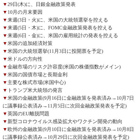
▼
29日(木)に、日銀金融政策発表
▼
10月の月末要因
▼
来週(3日・火)に、米国の大統領選挙を控える
▼
来週(5日・木)に、FOMC金融政策発表を控える
▼
来週(6日・金)に、米国の雇用統計の発表を控える
▼
米国の追加経済対策
▼
米国の大統領選挙(11月3日に投開票を予定)
▼
米ドルの方向性
▼
金融市場のリスク許容度(米国の株価指数がメイン)
▼
米国の国債市場と長期金利
▼
主要な株式市場(米国中心)
▼
トランプ米大統領の発言
▼
米国の金融政策(9月16日に金融政策を発表済み→10月7日
に議事録公表済み→11月5日に次回金融政策発表を予定)
▼
英国のEU離脱問題
▼
新型コロナウイルス感染拡大やワクチン開発の動向
▼
欧州の金融政策(9月10日に金融政策を発表済み→10月8日
に議事録公表済み→10月29日に次回金融政策発表を予定)