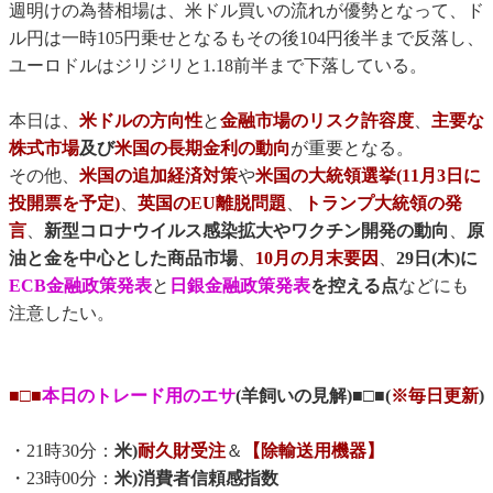
週明けの為替相場は、米ドル買いの流れが優勢となって、ド
ル円は一時105円乗せとなるもその後104円後半まで反落し、
ユーロドルはジリジリと1.18前半まで下落している。
本日は、
米ドルの方向性
と
金融市場のリスク許容度
、
主要な
株式市場
及び
米国の長期金利の動向
が重要となる。
その他、
米国の追加経済対策
や
米国の大統領選挙(
11月3日に
投開票を予定
)
、
英国のEU離脱問題
、
トランプ大統領の発
言
、
新型コロナウイルス感染拡大やワクチン開発の動向
、
原
油と金を中心とした商品市場
、
10月の月末要因
、
29日(木)に
ECB金融政策発表
と
日銀金融政策発表
を控える点
などにも
注意したい。
■□■
本日のトレード用のエサ
(羊飼いの見解)■□■(
※毎日更新
)
・21時30分：
米)
耐久財受注
＆
【除輸送用機器】
・23時00分：
米)消費者信頼感指数