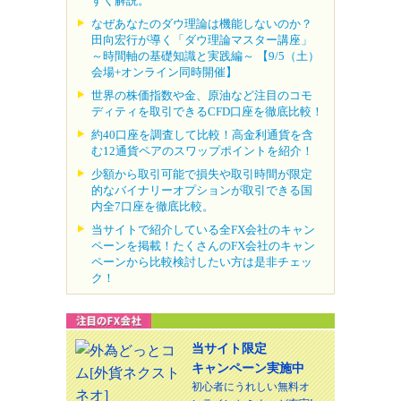
すく解説。
なぜあなたのダウ理論は機能しないのか？
田向宏行が導く「ダウ理論マスター講座」
～時間軸の基礎知識と実践編～ 【9/5（土）
会場+オンライン同時開催】
世界の株価指数や金、原油など注目のコモ
ディティを取引できるCFD口座を徹底比較！
約40口座を調査して比較！高金利通貨を含
む12通貨ペアのスワップポイントを紹介！
少額から取引可能で損失や取引時間が限定
的なバイナリーオプションが取引できる国
内全7口座を徹底比較。
当サイトで紹介している全FX会社のキャン
ペーンを掲載！たくさんのFX会社のキャン
ペーンから比較検討したい方は是非チェッ
ク！
当サイト限定
キャンペーン実施中
初心者にうれしい無料オ