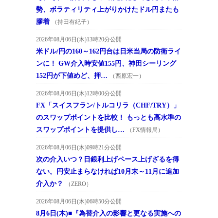
勢、ボラティリティ上がりかけたドル円またも
膠着
（持田有紀子）
2026年08月06日(木)13時20分公開
米ドル/円の160～162円台は日米当局の防衛ライ
ンに！ GW介入時安値155円、神田シーリング
152円が下値めど、押…
（西原宏一）
2026年08月06日(木)12時00分公開
FX「スイスフラン/トルコリラ（CHF/TRY）」
のスワップポイントを比較！ もっとも高水準の
スワップポイントを提供し…
（FX情報局）
2026年08月06日(木)09時21分公開
次の介入いつ？日銀利上げペース上げざるを得
ない。円安止まらなければ10月末～11月に追加
介入か？
（ZERO）
2026年08月06日(木)06時50分公開
8月6日(木)■『為替介入の影響と更なる実施への