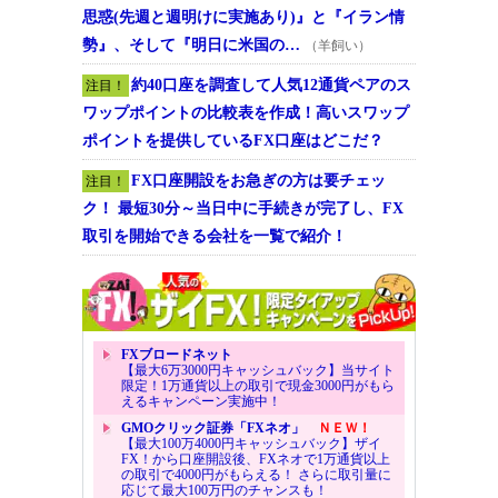
思惑(先週と週明けに実施あり)』と『イラン情
勢』、そして『明日に米国の…
（羊飼い）
約40口座を調査して人気12通貨ペアのス
注目！
ワップポイントの比較表を作成！高いスワップ
ポイントを提供しているFX口座はどこだ？
FX口座開設をお急ぎの方は要チェッ
注目！
ク！ 最短30分～当日中に手続きが完了し、FX
取引を開始できる会社を一覧で紹介！
FXブロードネット
【最大6万3000円キャッシュバック】当サイト
限定！1万通貨以上の取引で現金3000円がもら
えるキャンペーン実施中！
GMOクリック証券「FXネオ」
ＮＥＷ！
【最大100万4000円キャッシュバック】ザイ
FX！から口座開設後、FXネオで1万通貨以上
の取引で4000円がもらえる！ さらに取引量に
応じて最大100万円のチャンスも！