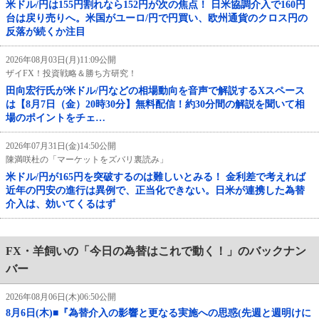
米ドル/円は155円割れなら152円が次の焦点！ 日米協調介入で160円
台は戻り売りへ。米国がユーロ/円で円買い、欧州通貨のクロス円の
反落が続くか注目
2026年08月03日(月)11:09公開
ザイFX！投資戦略＆勝ち方研究！
田向宏行氏が米ドル/円などの相場動向を音声で解説するXスペース
は【8月7日（金）20時30分】無料配信！約30分間の解説を聞いて相
場のポイントをチェ…
2026年07月31日(金)14:50公開
陳満咲杜の「マーケットをズバリ裏読み」
米ドル/円が165円を突破するのは難しいとみる！ 金利差で考えれば
近年の円安の進行は異例で、正当化できない。日米が連携した為替
介入は、効いてくるはず
FX・羊飼いの「今日の為替はこれで動く！」のバックナン
バー
2026年08月06日(木)06:50公開
8月6日(木)■『為替介入の影響と更なる実施への思惑(先週と週明けに