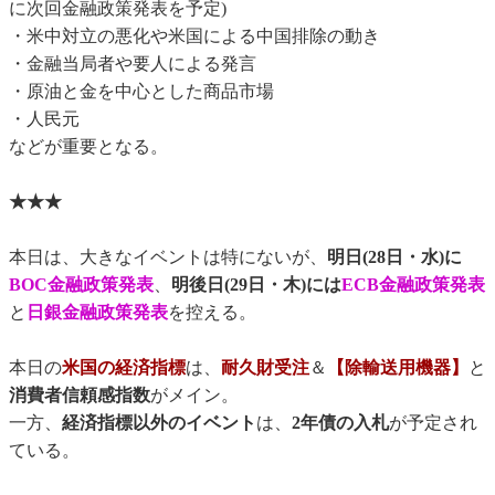
に次回金融政策発表を予定)
・米中対立の悪化や米国による中国排除の動き
・金融当局者や要人による発言
・原油と金を中心とした商品市場
・人民元
などが重要となる。
★★★
本日は、大きなイベントは特にないが、
明日(28日・水)に
BOC金融政策発表
、
明後日(29日・木)には
ECB金融政策発表
と
日銀金融政策発表
を控える。
本日の
米国の経済指標
は、
耐久財受注
＆
【除輸送用機器】
と
消費者信頼感指数
がメイン。
一方、
経済指標以外のイベント
は、
2年債の入札
が予定され
ている。