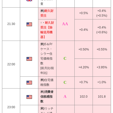
査
米)
耐久財
+0.4%
+0.5%
受注
(+0.5%)
↑・
耐久財
21:30
受注【除
+0.4%
+0.4%
輸送用機
(+0.6%)
器】
米)
S＆P/
ケース・
+0.50%
+0.55%
シラー住
宅価格指
数
22:00
+4.20%
+3.95%
[前月比/前
年比]
米)
住宅価
+0.7%
+1.0%
格指数
米)消費者
信頼感指
102.0
101.8
数
23:00
米)
リッチ