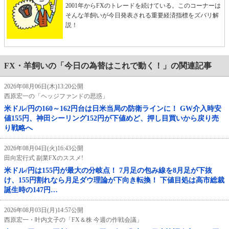
2001年からFXのトレードを続けている。このコーナーは
そんな羊飼いが今日発表される重要経済指標をズバリ解
説！
FX・羊飼いの「今日の為替はこれで動く！」の関連記事
2026年08月06日(木)13:20公開
西原宏一の「ヘッジファンドの思惑」
米ドル/円の160～162円台は日米当局の防衛ラインに！ GW介入時安
値155円、神田シーリング152円が下値めど、押し目買いから戻り売
り戦略へ
2026年08月04日(火)16:43公開
田向宏行式 副業FXのススメ!
米ドル/円は155円が最大の分岐点！ 7月足の包み線を8月足が下抜
け、155円割れなら月足ダウ理論が下向き転換！ 下値目処は高市総裁
誕生時の147円…
2026年08月03日(月)14:57公開
西原宏一・叶内文子の「FX＆株 今週の作戦会議」