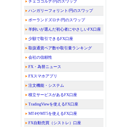
チェココルナ/円のスワップ
ハンガリーフォリント/円のスワップ
ポーランドズロチ/円のスワップ
羊飼いが選んだ初心者にやさしいFX口座
少額で取引できるFX口座
取扱通貨ペア数や取引量ランキング
会社の信頼性
FX・為替ニュース
FXスマホアプリ
注文機能・システム
積立サービスがあるFX口座
TradingViewを使えるFX口座
MT4やMT5を使えるFX口座
FX自動売買（シストレ）口座