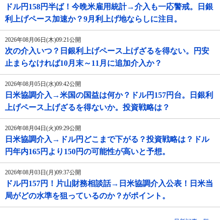
ドル円158円半ば！今晩米雇用統計→介入も一応警戒。日銀
利上げペース加速か？9月利上げ地ならしに注目。
2026年08月06日(木)09:21公開
次の介入いつ？日銀利上げペース上げざるを得ない。円安
止まらなければ10月末～11月に追加介入か？
2026年08月05日(水)09:42公開
日米協調介入→米国の国益は何か？ドル円157円台。日銀利
上げペース上げざるを得ないか。投資戦略は？
2026年08月04日(火)09:29公開
日米協調介入→ドル円どこまで下がる？投資戦略は？ドル
円年内165円より150円の可能性が高いと予想。
2026年08月03日(月)09:37公開
ドル円157円！片山財務相談話→日米協調介入公表！日米当
局がどの水準を狙っているのか？がポイント。