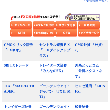
>>最新記事一覧へ
GMOクリック証券
セントラル短資ＦＸ
GMO外貨 「外貨e
「FXネオ」
「ＦＸダイレクトプ
x」
ラス」
SBI FXトレード
トレイダーズ証券
外為どっとコム
「みんなのFX」
「外貨ネクストネ
オ」
JFX 「MATRIX TR
ゴールデンウェイ・
ヒロセ通商 「LION
ADER」
ジャパン 「FXTF M
FX」
T4」
トレイダーズ証券
ゴールデンウェイ・
松井証券