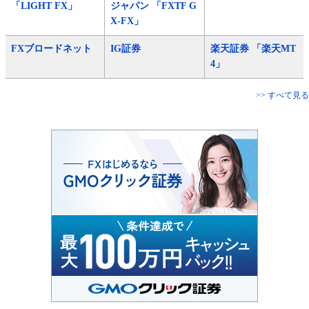
「LIGHT FX」
ジャパン 「FXTF G
X-FX」
FXブロードネット
IG証券
楽天証券 「楽天MT
4」
>> すべて見る