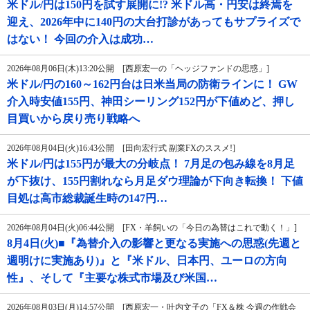
米ドル/円は150円を試す展開に!? 米ドル高・円安は終焉を
迎え、2026年中に140円の大台打診があってもサプライズで
はない！ 今回の介入は成功…
2026年08月06日(木)13:20公開 [西原宏一の「ヘッジファンドの思惑」]
米ドル/円の160～162円台は日米当局の防衛ラインに！ GW
介入時安値155円、神田シーリング152円が下値めど、押し
目買いから戻り売り戦略へ
2026年08月04日(火)16:43公開 [田向宏行式 副業FXのススメ!]
米ドル/円は155円が最大の分岐点！ 7月足の包み線を8月足
が下抜け、155円割れなら月足ダウ理論が下向き転換！ 下値
目処は高市総裁誕生時の147円…
2026年08月04日(火)06:44公開 [FX・羊飼いの「今日の為替はこれで動く！」]
8月4日(火)■『為替介入の影響と更なる実施への思惑(先週と
週明けに実施あり)』と『米ドル、日本円、ユーロの方向
性』、そして『主要な株式市場及び米国…
2026年08月03日(月)14:57公開 [西原宏一・叶内文子の「FX＆株 今週の作戦会