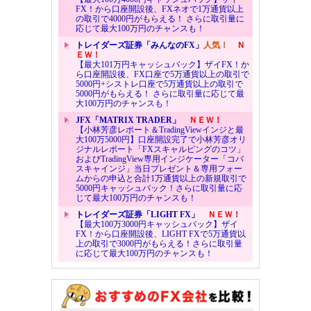
FX！から口座開設後、FXネオで1万通貨以上
の取引で4000円がもらえる！ さらに取引量に
応じて最大100万円のチャンスも！
トレイダーズ証券「みんなのFX」
人気！
Ｎ
ＥＷ！
【最大101万円キャッシュバック】ザイFX！か
ら口座開設後、FX口座で5万通貨以上の取引で
5000円+シストレ口座で5万通貨以上の取引で
5000円がもらえる！ さらに取引量に応じて最
大100万円のチャンスも！
JFX「MATRIX TRADER」
ＮＥＷ！
【小林芳彦レポート＆TradingViewインジと最
大100万5000円】口座開設完了で小林芳彦オリ
ジナルレポート「FXスキャルピングのコツ」
およびTradingView専用インジケーター「コバ
スキャインジ」当日プレゼント＆専用フォー
ムからの申込と合計1万通貨以上の新規取引で
5000円キャッシュバック！さらに取引量に応
じて最大100万円のチャンスも！
トレイダーズ証券「LIGHT FX」
ＮＥＷ！
【最大100万3000円キャッシュバック】ザイ
FX！から口座開設後、LIGHT FXで5万通貨以
上の取引で3000円がもらえる！さらに取引量
に応じて最大100万円のチャンスも！