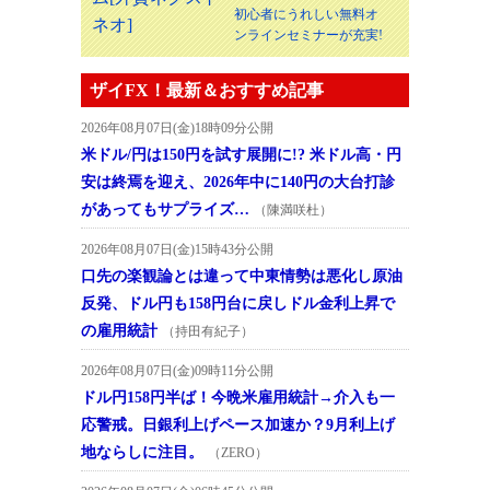
初心者にうれしい無料オ
ンラインセミナーが充実!
ザイFX！最新＆おすすめ記事
2026年08月07日(金)18時09分公開
米ドル/円は150円を試す展開に!? 米ドル高・円
安は終焉を迎え、2026年中に140円の大台打診
があってもサプライズ…
（陳満咲杜）
2026年08月07日(金)15時43分公開
口先の楽観論とは違って中東情勢は悪化し原油
反発、ドル円も158円台に戻しドル金利上昇で
の雇用統計
（持田有紀子）
2026年08月07日(金)09時11分公開
ドル円158円半ば！今晩米雇用統計→介入も一
応警戒。日銀利上げペース加速か？9月利上げ
地ならしに注目。
（ZERO）