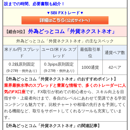
設までの時間、必要書類も紹介！
▼SBI FXトレード▼
外為どっとコム「外貨ネクストネオ」
【総合3位】
外為どっとコム「外貨ネクストネオ」の主なスペック
米ドル/円 スプレッ
ユーロ/米ドル スプ
最低取引単
通貨ペア数
ド
レッド
位
0.2銭原則固定
0.3pips原則固定
1000通貨
42ペア
(9-27時・例外あり)
(9-27時・例外あり)
【外為どっとコム「外貨ネクストネオ」のおすすめポイント】
業界最狭水準のスプレッドと豊富な情報で、多くのトレーダーに人
気のFX口座
です。FX取引が初めての初心者から、スキル向上を目
指す中・上級者向けまで、各自のレベルにあわせて受講できる学習
コンテンツも魅力です。比較チャートや相場の先行きを予測してく
れる機能など、取引をサポートしてくれるツールも充実していま
す。
【外為どっとコム「外貨ネクストネオ」の関連記事】