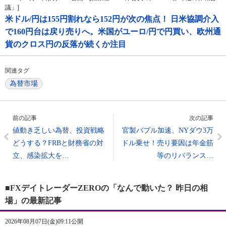
議」]
米ドル/円は155円割れなら152円が次の焦点！ 日米協調介入
で160円台は戻り売りへ。米国がユーロ/円で円買い、欧州通
貨のクロス円の反落が続くか注目
関連タグ
為替市場
前の記事
次の記事
値動き乏しい為替、投資戦略
官製バブル加速、NYダウ3万
どうする？FRBと財務省の対
ドル乗せ！売り要因は年金筋
立、感染拡大を…
等のリバランス…
■FXデイトレーダーZEROの「なんで動いた？ 昨日の相
場」の最新記事
2026年08月07日(金)09:11公開