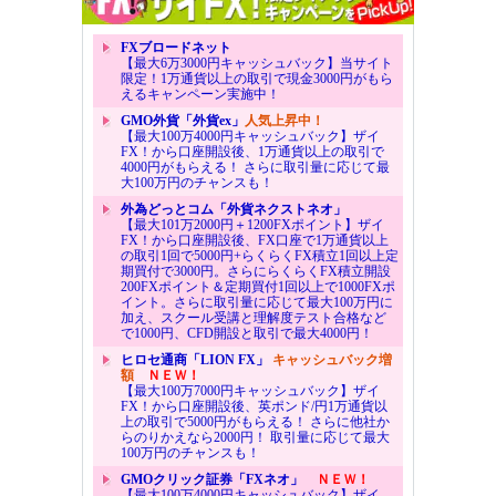
FXブロードネット
【最大6万3000円キャッシュバック】当サイト
限定！1万通貨以上の取引で現金3000円がもら
えるキャンペーン実施中！
GMO外貨「外貨ex」
人気上昇中！
【最大100万4000円キャッシュバック】ザイ
FX！から口座開設後、1万通貨以上の取引で
4000円がもらえる！ さらに取引量に応じて最
大100万円のチャンスも！
外為どっとコム「外貨ネクストネオ」
【最大101万2000円＋1200FXポイント】ザイ
FX！から口座開設後、FX口座で1万通貨以上
の取引1回で5000円+らくらくFX積立1回以上定
期買付で3000円。さらにらくらくFX積立開設
200FXポイント＆定期買付1回以上で1000FXポ
イント。さらに取引量に応じて最大100万円に
加え、スクール受講と理解度テスト合格など
で1000円、CFD開設と取引で最大4000円！
ヒロセ通商「LION FX」
キャッシュバック増
額
ＮＥＷ！
【最大100万7000円キャッシュバック】ザイ
FX！から口座開設後、英ポンド/円1万通貨以
上の取引で5000円がもらえる！ さらに他社か
らのりかえなら2000円！ 取引量に応じて最大
100万円のチャンスも！
GMOクリック証券「FXネオ」
ＮＥＷ！
【最大100万4000円キャッシュバック】ザイ