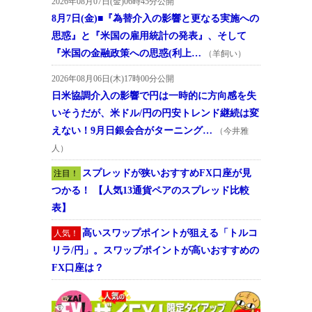
2026年08月07日(金)06時45分公開
8月7日(金)■『為替介入の影響と更なる実施への
思惑』と『米国の雇用統計の発表』、そして
『米国の金融政策への思惑(利上…
（羊飼い）
2026年08月06日(木)17時00分公開
日米協調介入の影響で円は一時的に方向感を失
いそうだが、米ドル/円の円安トレンド継続は変
えない！9月日銀会合がターニング…
（今井雅
人）
スプレッドが狭いおすすめFX口座が見
注目！
つかる！ 【人気13通貨ペアのスプレッド比較
表】
高いスワップポイントが狙える「トルコ
人気！
リラ/円」。スワップポイントが高いおすすめの
FX口座は？