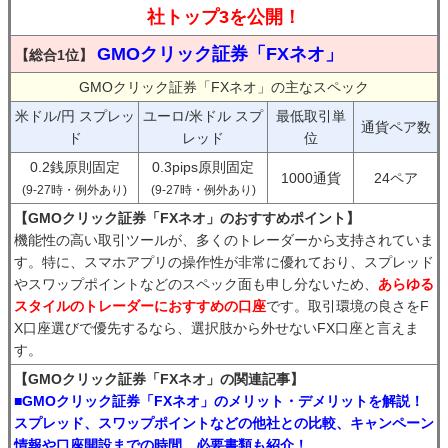
社トップ3を公開！
GMOクリック証券「FXネオ」
【総合1位】
GMOクリック証券「FXネオ」の主なスペック
米ドル/円 スプレッ
ユーロ/米ドル スプ
最低取引単
通貨ペア数
ド
レッド
位
0.2銭原則固定
0.3pips原則固定
1000通貨
24ペア
(9-27時・例外あり)
(9-27時・例外あり)
【GMOクリック証券「FXネオ」のおすすめポイント】
機能性の高い取引ツールが、多くのトレーダーから支持されていま
す。特に、スマホアプリの操作性が非常に優れており、スプレッド
やスワップポイントなどのスペック面も申し分ないため、
あらゆる
スタイルのトレーダーにおすすめの口座
です。取引環境の良さをF
X口座選びで優先するなら、選択肢から外せないFX口座と言えま
す。
【GMOクリック証券「FXネオ」の関連記事】
■GMOクリック証券「FXネオ」のメリット・デメリットを解説！
スプレッド、スワップポイントなどの他社との比較、キャンペーン
情報や口座開設までの時間、必要書類も紹介！