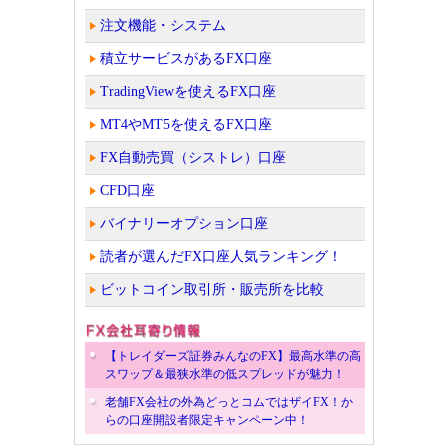
注文機能・システム
積立サービスがあるFX口座
TradingViewを使えるFX口座
MT4やMT5を使えるFX口座
FX自動売買（シストレ）口座
CFD口座
バイナリーオプション口座
読者が選んだFX口座人気ランキング！
ビットコイン取引所・販売所を比較
【トレイダーズ証券みんなのFX】最高水準の高
スワップ＆最狭水準の低スプレッドが魅力！
老舗FX会社の外為どっとコムではザイFX！か
らの口座開設者限定キャンペーン中！