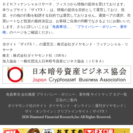
ＤＺＨフィナンシャルリサーチ、フィスコから情報の提供を受けております。
本ウェブサイト「ザイFX！」は、情報の提供を目的として運営しており、投
資、その他の行動を勧誘する目的では運営しておりません。通貨ペアの選択、売
買レートなど投資の最終決定は、お客様ご自身の判断でなさるようにお願いいた
します。さらに詳しいことは
「免責事項」
、
「プライバシー・ポリシー、著作
権」
のページをご確認ください。
当サイト「ザイFX！」の運営元：株式会社ダイヤモンド・フィナンシャル・リ
サーチ
株主：株式会社ダイヤモンド社（100％）
加入協会：一般社団法人日本暗号資産ビジネス協会（ＪＣＢＡ）
免責事項
会社概要
プライバシー・ポリシー、著作権
サイトマップ
タグ一覧
広告のご案内
ダイヤモンド社のサイト
ダイヤモンド・オンライン
|
週刊ダイヤモンド
|
ザイ・オンライン
|
クリプトインサイト
|
ザイFX！
2026 Diamond Financial Research,Inc All Rights Reserved.