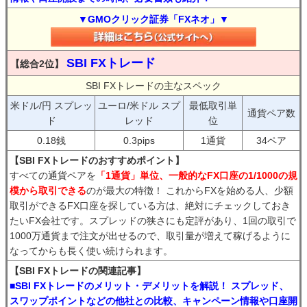
▼GMOクリック証券「FXネオ」▼
SBI FXトレード
【総合2位】
SBI FXトレードの主なスペック
米ドル/円 スプレッ
ユーロ/米ドル スプ
最低取引単
通貨ペア数
ド
レッド
位
0.18銭
0.3pips
1通貨
34ペア
【SBI FXトレードのおすすめポイント】
すべての通貨ペアを
「1通貨」単位、一般的なFX口座の1/1000の規
模から取引できる
のが最大の特徴！ これからFXを始める人、少額
取引ができるFX口座を探している方は、絶対にチェックしておき
たいFX会社です。スプレッドの狭さにも定評があり、1回の取引で
1000万通貨まで注文が出せるので、取引量が増えて稼げるように
なってからも長く使い続けられます。
【SBI FXトレードの関連記事】
■SBI FXトレードのメリット・デメリットを解説！ スプレッド、
スワップポイントなどの他社との比較、キャンペーン情報や口座開