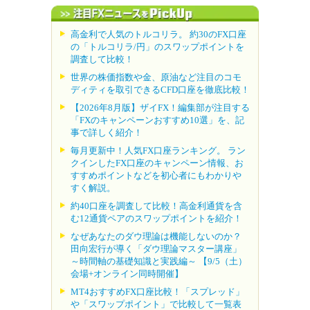
高金利で人気のトルコリラ。 約30のFX口座
の「トルコリラ/円」のスワップポイントを
調査して比較！
世界の株価指数や金、原油など注目のコモ
ディティを取引できるCFD口座を徹底比較！
【2026年8月版】ザイFX！編集部が注目する
「FXのキャンペーンおすすめ10選」を、記
事で詳しく紹介！
毎月更新中！人気FX口座ランキング。 ラン
クインしたFX口座のキャンペーン情報、お
すすめポイントなどを初心者にもわかりや
すく解説。
約40口座を調査して比較！高金利通貨を含
む12通貨ペアのスワップポイントを紹介！
なぜあなたのダウ理論は機能しないのか？
田向宏行が導く「ダウ理論マスター講座」
～時間軸の基礎知識と実践編～ 【9/5（土）
会場+オンライン同時開催】
MT4おすすめFX口座比較！「スプレッド」
や「スワップポイント」で比較して一覧表