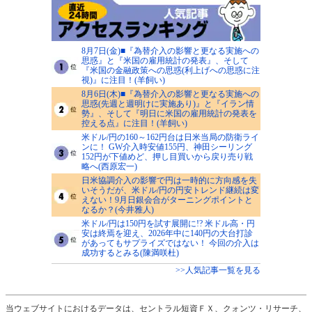
8月7日(金)■『為替介入の影響と更なる実施への
思惑』と『米国の雇用統計の発表』、そして
『米国の金融政策への思惑(利上げへの思惑に注
視)』に注目！(羊飼い)
8月6日(木)■『為替介入の影響と更なる実施への
思惑(先週と週明けに実施あり)』と『イラン情
勢』、そして『明日に米国の雇用統計の発表を
控える点』に注目！(羊飼い)
米ドル/円の160～162円台は日米当局の防衛ライ
ンに！ GW介入時安値155円、神田シーリング
152円が下値めど、押し目買いから戻り売り戦
略へ(西原宏一)
日米協調介入の影響で円は一時的に方向感を失
いそうだが、米ドル/円の円安トレンド継続は変
えない！9月日銀会合がターニングポイントと
なるか？(今井雅人)
米ドル/円は150円を試す展開に!? 米ドル高・円
安は終焉を迎え、2026年中に140円の大台打診
があってもサプライズではない！ 今回の介入は
成功するとみる(陳満咲杜)
>>人気記事一覧を見る
当ウェブサイトにおけるデータは、セントラル短資ＦＸ、クォンツ・リサーチ、