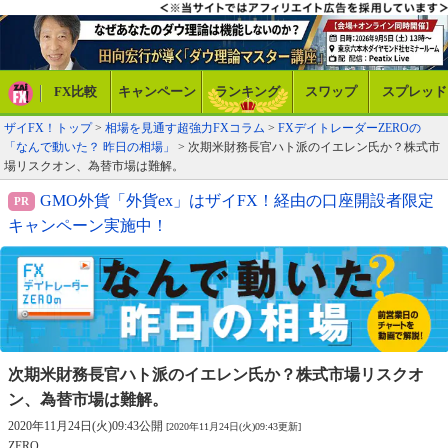
FX比較
キャンペーン
ランキング
スワップ
スプレッド
ザイFX！トップ
>
相場を見通す超強力FXコラム
>
FXデイトレーダーZEROの
「なんで動いた？ 昨日の相場」
> 次期米財務長官ハト派のイエレン氏か？株式市
場リスクオン、為替市場は難解。
GMO外貨「外貨ex」はザイFX！経由の口座開設者限定
キャンペーン実施中！
次期米財務長官ハト派のイエレン氏か？
株式市場リスクオ
ン、為替市場は難解。
2020年11月24日(火)09:43公開
[2020年11月24日(火)09:43更新]
ZERO