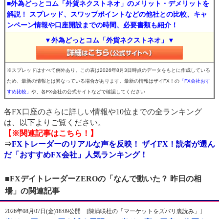
■外為どっとコム「外貨ネクストネオ」のメリット・デメリットを
解説！ スプレッド、スワップポイントなどの他社との比較、キャ
ンペーン情報や口座開設までの時間、必要書類も紹介！
▼外為どっとコム「外貨ネクストネオ」▼
※スプレッドはすべて例外あり。この表は2026年8月3日時点のデータをもとに作成している
ため、最新の情報とは異なっている場合があります。最新の情報はザイFX！の
「FX会社おす
すめ比較」
や、各FX会社の公式サイトなどで確認してください
各FX口座のさらに詳しい情報や10位までの全ランキング
は、以下よりご覧ください。
【※関連記事はこちら！】
⇒
FXトレーダーのリアルな声を反映！ ザイFX！読者が選ん
だ「おすすめFX会社」人気ランキング！
■FXデイトレーダーZEROの「なんで動いた？ 昨日の相
場」の関連記事
2026年08月07日(金)18:09公開 [陳満咲杜の「マーケットをズバリ裏読み」]