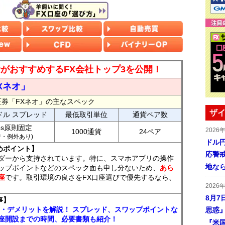
読者がおすすめするFX会社トップ3を公開！
Xネオ」
証券「FXネオ」の主なスペック
ザイ
ドル スプレッド
最低取引単位
通貨ペア数
ips原則固定
2026
1000通貨
24ペア
7時・例外あり)
ドル
めポイント】
応警
ダーから支持されています。特に、スマホアプリの操作
地な
ップポイントなどのスペック面も申し分ないため、
あら
座
です。取引環境の良さをFX口座選びで優先するなら、
2026
8月7
事】
ト・デメリットを解説！ スプレッド、スワップポイントな
思惑
座開設までの時間、必要書類も紹介！
『米