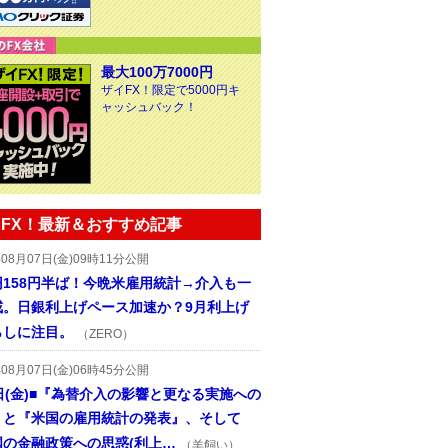
最大100万7000円
ザイFX！限定で5000円キ
ャッシュバック！
FX！最新＆おすすめ記事
年08月07日(金)09時11分公開
円158円半ば！今晩米雇用統計→介入も一
戒。日銀利上げペース加速か？9月利上げ
らしに注目。
（ZERO）
年08月07日(金)06時45分公開
日(金)■『為替介入の影響と更なる実施への
』と『米国の雇用統計の発表』、そして
国の金融政策への思惑(利上…
（羊飼い）