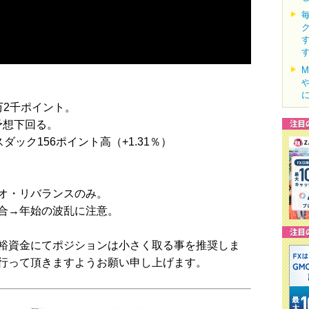
万2千ポイント。
→予想下回る。
スダック156ポイント高（+1.31％）
オ・リバランスのみ。
合→年始の波乱に注意。
裕資金にてポジションは小さく取る事を推奨しま
行って頂きますようお願い申し上げます。