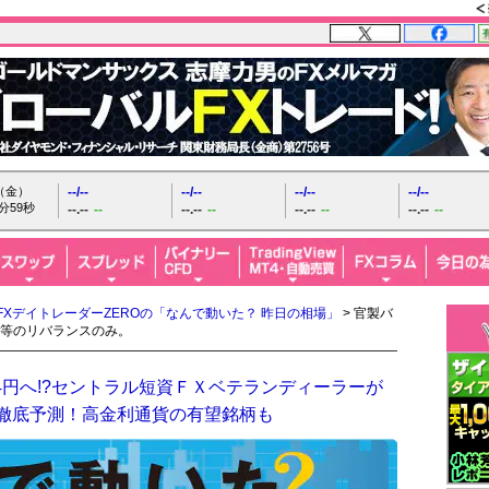
日（金）
--/--
--/--
--/--
--/--
分0秒
--.--
--
--.--
--
--.--
--
--.--
--
FXデイトレーダーZEROの「なんで動いた？ 昨日の相場」
> 官製バ
筋等のリバランスのみ。
4円へ!?セントラル短資ＦＸベテランディーラーが
を徹底予測！高金利通貨の有望銘柄も