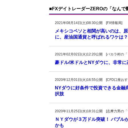
■FXデイトレーダーZEROの「なん
2021年08月14日(土)08:30公開 [FX情報局]
メキシコペソと相関が高いのは、原
に、産油国通貨と呼ばれるワケは？
2021年02月02日(火)12:20公開 [バカラ
豪ドル/米ドルとNYダウに、非常に
2020年12月01日(火)16:55公開 [CFD口座
NYダウに好条件で投資できる金融
択肢
2020年11月25日(水)18:31公開 [志摩力
ＮＹダウが３万ドル突破！ バブル
かも