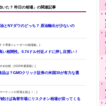
で動いた？ 昨日の相場」の関連記事
油とNYダウのどっち？ 原油輸出が少ないの
村の「ＦＸ専業トレーダーの相場観」]
高い相関性。0.74ドル付近メドに押し目買い！
おすすめ比較［2026年最新版］]
商品は？GMOクリック証券の米国30が有力な選
男の「マーケットの常識を疑え！」]
が続けば為替市場にリスクオン相場が戻ってくる