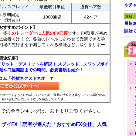
やチ
ドル スプレッド
最低取引単位
通貨ペア数
ips原則固定
注目！
1000通貨
42ペア
7時・例外あり)
最短
おすすめポイント】
開始
、多くのトレーダーに人気のFX口座
です。FX取引が初め
上級者向けまで、各自のレベルにあわせて受講できる学
相場の先行きを予測してくれる機能など、取引をサポー
関連記事】
メリット・デメリットを解説！ スプレッド、スワップポイ
報や口座開設までの時間、必要書類も紹介！
コム「外貨ネクストネオ」▼
時点のデータをもとに作成しているため、最新の情報とは異なっている場合があり
、各FX会社の公式サイトなどで確認してください
位までの全ランキングは、以下よりご覧ください。
 ザイFX！読者が選んだ「おすすめFX会社」人気