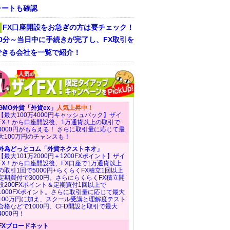
ャートも確認
FX口座開設をお急ぎの方は要チェック！
30分～当日中に手続きが完了し、FX取引を
できる会社を一覧で紹介！
GMO外貨「外貨ex」
人気上昇中！
【最大100万4000円キャッシュバック】ザイ
FX！から口座開設後、1万通貨以上の取引で
4000円がもらえる！ さらに取引量に応じて最
大100万円のチャンスも！
外為どっとコム「外貨ネクストネオ」
【最大101万2000円＋1200FXポイント】ザイ
FX！から口座開設後、FX口座で1万通貨以上
の取引1回で5000円+らくらくFX積立1回以上
定期買付で3000円。さらにらくらくFX積立開
設200FXポイント＆定期買付1回以上で
1000FXポイント。さらに取引量に応じて最大
100万円に加え、スクール受講と理解度テスト
合格などで1000円、CFD開設と取引で最大
4000円！
FXブロードネット