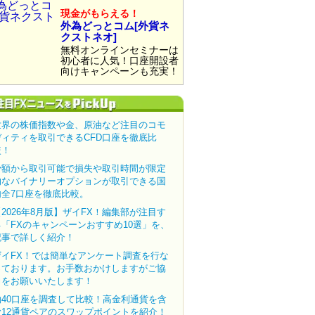
現金がもらえる！
外為どっとコム[外貨ネ
クストネオ]
無料オンラインセミナーは
初心者に人気！口座開設者
向けキャンペーンも充実！
世界の株価指数や金、原油など注目のコモ
ディティを取引できるCFD口座を徹底比
較！
少額から取引可能で損失や取引時間が限定
的なバイナリーオプションが取引できる国
内全7口座を徹底比較。
【2026年8月版】ザイFX！編集部が注目す
る「FXのキャンペーンおすすめ10選」を、
記事で詳しく紹介！
ザイFX！では簡単なアンケート調査を行な
っております。お手数おかけしますがご協
力をお願いいたします！
約40口座を調査して比較！高金利通貨を含
む12通貨ペアのスワップポイントを紹介！