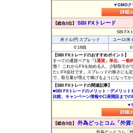
▼GMOク
SBI FXトレード
【総合2位】
SBI 
米ドル/円 スプレッド
ユーロ/米
0.18銭
0
【SBI FXトレードのおすすめポイント】
すべての通貨ペアを
「1通貨」単位、一般的
徴！ これからFXを始める人、少額取引が
たいFX会社です。スプレッドの狭さにも定
で、取引量が増えて稼げるようになってか
【SBI FXトレードの関連記事】
■SBI FXトレードのメリット・デメリッ
比較、キャンペーン情報や口座開設までの
▼
外為どっとコム「外貨
【総合3位】
外為どっとコム「