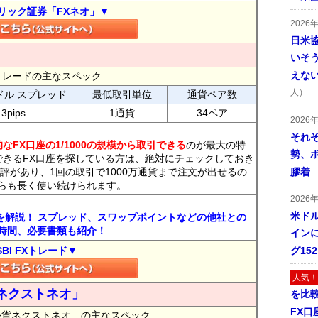
リック証券「FXネオ」▼
2026
日米
いそ
えな
FXトレードの主なスペック
人）
ドル スプレッド
最低取引単位
通貨ペア数
.3pips
1通貨
34ペア
2026
それ
なFX口座の1/1000の規模から取引できる
のが最大の特
勢、
できるFX口座を探している方は、絶対にチェックしておき
評があり、1回の取引で1000万通貨まで注文が出せるの
膠着
らも長く使い続けられます。
2026
米ドル
トを解説！ スプレッド、スワップポイントなどの他社との
時間、必要書類も紹介！
インに
SBI FXトレード▼
グ15
人気！
ネクストネオ」
を比
FX口
外貨ネクストネオ」の主なスペック