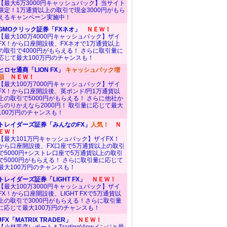
【最大6万3000円キャッシュバック】当サイト
限定！1万通貨以上の取引で現金3000円がもら
えるキャンペーン実施中！
GMOクリック証券「FXネオ」
ＮＥＷ！
【最大100万4000円キャッシュバック】ザイ
FX！から口座開設後、FXネオで1万通貨以上
の取引で4000円がもらえる！ さらに取引量に
応じて最大100万円のチャンスも！
ヒロセ通商「LION FX」
キャッシュバック増
額
ＮＥＷ！
【最大100万7000円キャッシュバック】ザイ
FX！から口座開設後、英ポンド/円1万通貨以
上の取引で5000円がもらえる！ さらに他社か
らのりかえなら2000円！ 取引量に応じて最大
100万円のチャンスも！
トレイダーズ証券「みんなのFX」
人気！
Ｎ
ＥＷ！
【最大101万円キャッシュバック】ザイFX！
から口座開設後、FX口座で5万通貨以上の取引
で5000円+シストレ口座で5万通貨以上の取引
で5000円がもらえる！ さらに取引量に応じて
最大100万円のチャンスも！
トレイダーズ証券「LIGHT FX」
ＮＥＷ！
【最大100万3000円キャッシュバック】ザイ
FX！から口座開設後、LIGHT FXで5万通貨以
上の取引で3000円がもらえる！さらに取引量
に応じて最大100万円のチャンスも！
JFX「MATRIX TRADER」
ＮＥＷ！