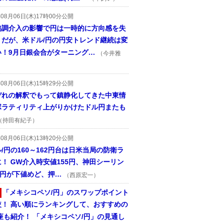
年08月06日(木)17時00分公開
協調介入の影響で円は一時的に方向感を失
うだが、米ドル/円の円安トレンド継続は変
い！9月日銀会合がターニング…
（今井雅
年08月06日(木)15時29分公開
ぞれの解釈でもって鎮静化してきた中東情
ボラティリティ上がりかけたドル円またも
（持田有紀子）
年08月06日(木)13時20分公開
/円の160～162円台は日米当局の防衛ラ
！ GW介入時安値155円、神田シーリン
2円が下値めど、押…
（西原宏一）
「メキシコペソ/円」のスワップポイント
較！ 高い順にランキングして、おすすめの
座も紹介！ 「メキシコペソ/円」の見通し