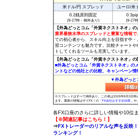
米ドル/円 スプレッド
ユーロ/米
0.2銭原則固定
0.3p
(9-27時・例外あり)
(9-2
【外為どっとコム「外貨ネクストネオ」の
業界最狭水準のスプレッドと豊富な情報で
ての初心者から、スキル向上を目指す中・
習コンテンツも魅力です。比較チャートや
トしてくれるツールも充実しています。
【外為どっとコム「外貨ネクストネオ」の
■外為どっとコム「外貨ネクストネオ」の
ントなどの他社との比較、キャンペーン情
▼外為どっと
※スプレッドはすべて例外あり。この表は2026年8月3日
ます。最新の情報はザイFX！の
「FX会社おすすめ比較」
や
各FX口座のさらに詳しい情報や10
【※関連記事はこちら！】
⇒
FXトレーダーのリアルな声を反映！
ランキング！