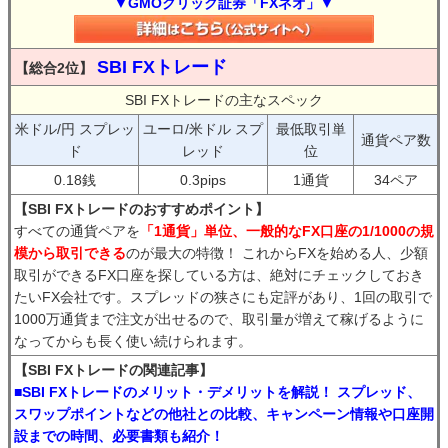
▼GMOクリック証券「FXネオ」▼
SBI FXトレード
【総合2位】
SBI FXトレードの主なスペック
米ドル/円 スプレッ
ユーロ/米ドル スプ
最低取引単
通貨ペア数
ド
レッド
位
0.18銭
0.3pips
1通貨
34ペア
【SBI FXトレードのおすすめポイント】
すべての通貨ペアを
「1通貨」単位、一般的なFX口座の1/1000の規
模から取引できる
のが最大の特徴！ これからFXを始める人、少額
取引ができるFX口座を探している方は、絶対にチェックしておき
たいFX会社です。スプレッドの狭さにも定評があり、1回の取引で
1000万通貨まで注文が出せるので、取引量が増えて稼げるように
なってからも長く使い続けられます。
【SBI FXトレードの関連記事】
■SBI FXトレードのメリット・デメリットを解説！ スプレッド、
スワップポイントなどの他社との比較、キャンペーン情報や口座開
設までの時間、必要書類も紹介！