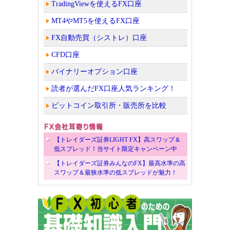
TradingViewを使えるFX口座
MT4やMT5を使えるFX口座
FX自動売買（シストレ）口座
CFD口座
バイナリーオプション口座
読者が選んだFX口座人気ランキング！
ビットコイン取引所・販売所を比較
【トレイダーズ証券LIGHT FX】高スワップ＆
低スプレッド！当サイト限定キャンペーン中
【トレイダーズ証券みんなのFX】最高水準の高
スワップ＆最狭水準の低スプレッドが魅力！