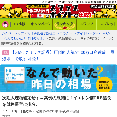
FX比較
キャンペーン
ランキング
スワップ
スプレッド
ザイFX！トップ
>
相場を見通す超強力FXコラム
>
FXデイトレーダーZEROの
「なんで動いた？ 昨日の相場」
> 次期大統領確定せず→異例の展開に！イエレン
前FRB議長を財務長官に指名。
【GMOクリック証券】圧倒的人気で100万口座達成！最
短即日で取引可能！
次期大統領確定せず→異例の展開に！
イエレン前FRB議長
を財務長官に指名。
2020年12月01日(火)09:48公開
[2020年12月01日(火)09:48更新]
ZERO