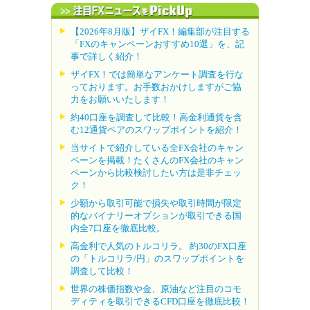
【2026年8月版】ザイFX！編集部が注目する
「FXのキャンペーンおすすめ10選」を、記
事で詳しく紹介！
ザイFX！では簡単なアンケート調査を行な
っております。お手数おかけしますがご協
力をお願いいたします！
約40口座を調査して比較！高金利通貨を含
む12通貨ペアのスワップポイントを紹介！
当サイトで紹介している全FX会社のキャン
ペーンを掲載！たくさんのFX会社のキャン
ペーンから比較検討したい方は是非チェッ
ク！
少額から取引可能で損失や取引時間が限定
的なバイナリーオプションが取引できる国
内全7口座を徹底比較。
高金利で人気のトルコリラ。 約30のFX口座
の「トルコリラ/円」のスワップポイントを
調査して比較！
世界の株価指数や金、原油など注目のコモ
ディティを取引できるCFD口座を徹底比較！