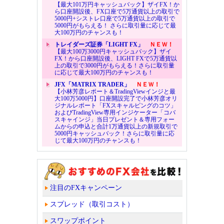
【最大101万円キャッシュバック】ザイFX！か
ら口座開設後、FX口座で5万通貨以上の取引で
5000円+シストレ口座で5万通貨以上の取引で
5000円がもらえる！ さらに取引量に応じて最
大100万円のチャンスも！
トレイダーズ証券「LIGHT FX」
ＮＥＷ！
【最大100万3000円キャッシュバック】ザイ
FX！から口座開設後、LIGHT FXで5万通貨以
上の取引で3000円がもらえる！さらに取引量
に応じて最大100万円のチャンスも！
JFX「MATRIX TRADER」
ＮＥＷ！
【小林芳彦レポート＆TradingViewインジと最
大100万5000円】口座開設完了で小林芳彦オリ
ジナルレポート「FXスキャルピングのコツ」
およびTradingView専用インジケーター「コバ
スキャインジ」当日プレゼント＆専用フォー
ムからの申込と合計1万通貨以上の新規取引で
5000円キャッシュバック！さらに取引量に応
じて最大100万円のチャンスも！
注目のFXキャンペーン
スプレッド（取引コスト）
スワップポイント