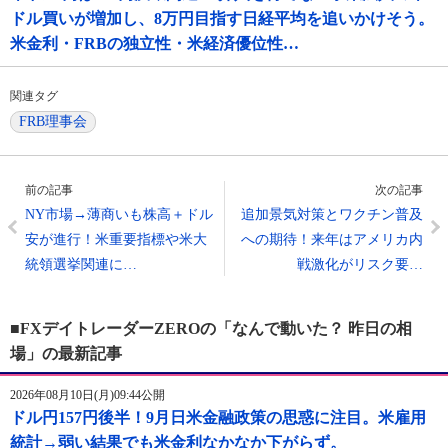
ドル買いが増加し、8万円目指す日経平均を追いかけそう。
米金利・FRBの独立性・米経済優位性…
関連タグ
FRB理事会
前の記事
次の記事
NY市場→薄商いも株高＋ドル
追加景気対策とワクチン普及
安が進行！米重要指標や米大
への期待！来年はアメリカ内
統領選挙関連に…
戦激化がリスク要…
■FXデイトレーダーZEROの「なんで動いた？ 昨日の相
場」の最新記事
2026年08月10日(月)09:44公開
ドル円157円後半！9月日米金融政策の思惑に注目。米雇用
統計→弱い結果でも米金利なかなか下がらず。