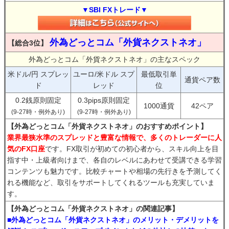
▼SBI FXトレード▼
外為どっとコム「外貨ネクストネオ」
【総合3位】
外為どっとコム「外貨ネクストネオ」の主なスペック
米ドル/円 スプレッ
ユーロ/米ドル スプ
最低取引単
通貨ペア数
ド
レッド
位
0.2銭原則固定
0.3pips原則固定
1000通貨
42ペア
(9-27時・例外あり)
(9-27時・例外あり)
【外為どっとコム「外貨ネクストネオ」のおすすめポイント】
業界最狭水準のスプレッドと豊富な情報で、多くのトレーダーに人
気のFX口座
です。FX取引が初めての初心者から、スキル向上を目
指す中・上級者向けまで、各自のレベルにあわせて受講できる学習
コンテンツも魅力です。比較チャートや相場の先行きを予測してく
れる機能など、取引をサポートしてくれるツールも充実していま
す。
【外為どっとコム「外貨ネクストネオ」の関連記事】
■外為どっとコム「外貨ネクストネオ」のメリット・デメリットを