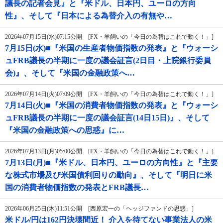
議長の記者会見』と『米ドル、日本円、ユーロの方向
性』、そして『日本による為替介入の有無や…
2026年07月15日(水)07:15公開 [FX・羊飼いの「今日の為替はこれで動く！」]
7月15日(水)■『米国の生産者物価指数の発表』と『ウォーシ
ュFRB議長の半期に一度の議会証言(2日目・上院銀行委員
会)』、そして『米国の金融政策へ…
2026年07月14日(火)07:09公開 [FX・羊飼いの「今日の為替はこれで動く！」]
7月14日(火)■『米国の消費者物価指数の発表』と『ウォーシ
ュFRB議長の半期に一度の議会証言(14日15日)』、そして
『米国の金融政策への思惑』に…
2026年07月13日(月)05:00公開 [FX・羊飼いの「今日の為替はこれで動く！」]
7月13日(月)■『米ドル、日本円、ユーロの方向性』と『主要
な株式市場及び米国債利回りの動向』、そして『明日に米
国の消費者物価指数の発表とFRB議長…
2026年06月25日(木)11:51公開 [西原宏一の「ヘッジファンドの思惑」]
米ドル/円は162円決壊間近！ 介入を待てない事業法人の米