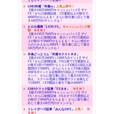
えるキャンペーン実施中！
GMO外貨「外貨ex」
人気上昇中！
【最大100万4000円キャッシュバック】ザイ
FX！から口座開設後、1万通貨以上の取引で
4000円がもらえる！ さらに取引量に応じて最
大100万円のチャンスも！
ヒロセ通商「LION FX」
キャッシュバック増
額
ＮＥＷ！
【最大100万7000円キャッシュバック】ザイ
FX！から口座開設後、英ポンド/円1万通貨以
上の取引で5000円がもらえる！ さらに他社か
らのりかえなら2000円！ 取引量に応じて最大
100万円のチャンスも！
外為どっとコム「外貨ネクストネオ」
【最大101万2000円＋1200FXポイント】ザイ
FX！から口座開設後、FX口座で1万通貨以上
の取引1回で5000円+らくらくFX積立1回以上定
期買付で3000円。さらにらくらくFX積立開設
200FXポイント＆定期買付1回以上で1000FXポ
イント。さらに取引量に応じて最大100万円に
加え、スクール受講と理解度テスト合格など
で1000円、CFD開設と取引で最大4000円！
GMOクリック証券「FXネオ」
ＮＥＷ！
【最大100万4000円キャッシュバック】ザイ
FX！から口座開設後、FXネオで1万通貨以上
の取引で4000円がもらえる！ さらに取引量に
応じて最大100万円のチャンスも！
トレイダーズ証券「みんなのFX」
人気！
Ｎ
ＥＷ！