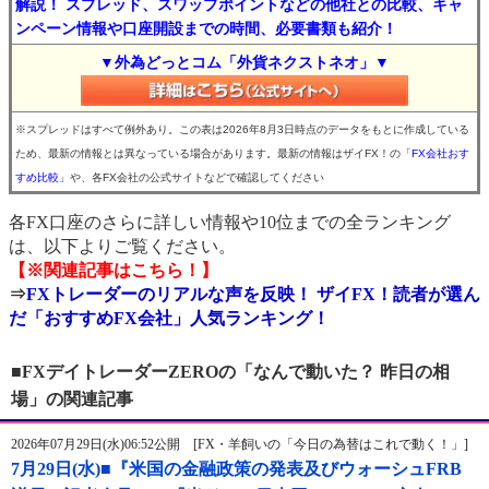
解説！ スプレッド、スワップポイントなどの他社との比較、キャ
ンペーン情報や口座開設までの時間、必要書類も紹介！
▼外為どっとコム「外貨ネクストネオ」▼
※スプレッドはすべて例外あり。この表は2026年8月3日時点のデータをもとに作成している
ため、最新の情報とは異なっている場合があります。最新の情報はザイFX！の
「FX会社おす
すめ比較」
や、各FX会社の公式サイトなどで確認してください
各FX口座のさらに詳しい情報や10位までの全ランキング
は、以下よりご覧ください。
【※関連記事はこちら！】
⇒
FXトレーダーのリアルな声を反映！ ザイFX！読者が選ん
だ「おすすめFX会社」人気ランキング！
■FXデイトレーダーZEROの「なんで動いた？ 昨日の相
場」の関連記事
2026年07月29日(水)06:52公開 [FX・羊飼いの「今日の為替はこれで動く！」]
7月29日(水)■『米国の金融政策の発表及びウォーシュFRB