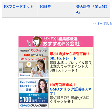
FXブロードネット
IG証券
楽天証券 「楽天MT
4」
>> すべて見る
最小1通貨から取引可能！
SBI FXトレード
最狭水準スプレッド＆最良
水準スワップポイントの
SBI FXトレード！
100万口座達成！
GMOクリック証券[FXネ
オ]
最短即日取引可能なGMO
クリック証券！