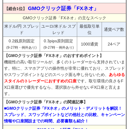
GMOクリック証券「FXネオ」
【総合1位】
GMOクリック証券「FXネオ」の主なスペック
米ドル/円 スプレッ
ユーロ/米ドル スプ
最低取引単
通貨ペア数
ド
レッド
位
0.2銭原則固定
0.3pips原則固定
1000通貨
24ペア
(9-27時・例外あり)
(9-27時・例外あり)
【GMOクリック証券「FXネオ」のおすすめポイント】
機能性の高い取引ツールが、多くのトレーダーから支持されていま
す。特に、スマホアプリの操作性が非常に優れており、スプレッド
やスワップポイントなどのスペック面も申し分ないため、
あらゆる
スタイルのトレーダーにおすすめの口座
です。取引環境の良さをF
X口座選びで優先するなら、選択肢から外せないFX口座と言えま
す。
【GMOクリック証券「FXネオ」の関連記事】
■GMOクリック証券「FXネオ」のメリット・デメリットを解説！
スプレッド、スワップポイントなどの他社との比較、キャンペーン
情報や口座開設までの時間、必要書類も紹介！