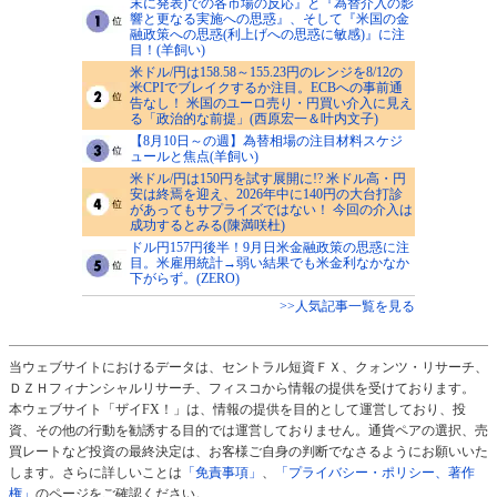
末に発表)での各市場の反応』と『為替介入の影
響と更なる実施への思惑』、そして『米国の金
融政策への思惑(利上げへの思惑に敏感)』に注
目！(羊飼い)
米ドル/円は158.58～155.23円のレンジを8/12の
米CPIでブレイクするか注目。ECBへの事前通
告なし！ 米国のユーロ売り・円買い介入に見え
る「政治的な前提」(西原宏一＆叶内文子)
【8月10日～の週】為替相場の注目材料スケジ
ュールと焦点(羊飼い)
米ドル/円は150円を試す展開に!? 米ドル高・円
安は終焉を迎え、2026年中に140円の大台打診
があってもサプライズではない！ 今回の介入は
成功するとみる(陳満咲杜)
ドル円157円後半！9月日米金融政策の思惑に注
目。米雇用統計→弱い結果でも米金利なかなか
下がらず。(ZERO)
>>人気記事一覧を見る
当ウェブサイトにおけるデータは、セントラル短資ＦＸ、クォンツ・リサーチ、
ＤＺＨフィナンシャルリサーチ、フィスコから情報の提供を受けております。
本ウェブサイト「ザイFX！」は、情報の提供を目的として運営しており、投
資、その他の行動を勧誘する目的では運営しておりません。通貨ペアの選択、売
買レートなど投資の最終決定は、お客様ご自身の判断でなさるようにお願いいた
します。さらに詳しいことは
「免責事項」
、
「プライバシー・ポリシー、著作
権」
のページをご確認ください。