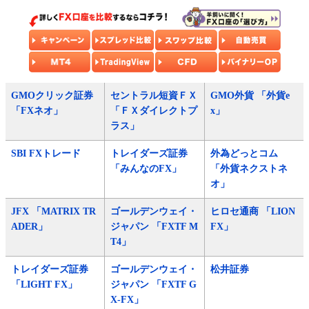
GMOクリック証券
セントラル短資ＦＸ
GMO外貨 「外貨e
「FXネオ」
「ＦＸダイレクトプ
x」
ラス」
SBI FXトレード
トレイダーズ証券
外為どっとコム
「みんなのFX」
「外貨ネクストネ
オ」
JFX 「MATRIX TR
ゴールデンウェイ・
ヒロセ通商 「LION
ADER」
ジャパン 「FXTF M
FX」
T4」
トレイダーズ証券
ゴールデンウェイ・
松井証券
「LIGHT FX」
ジャパン 「FXTF G
X-FX」