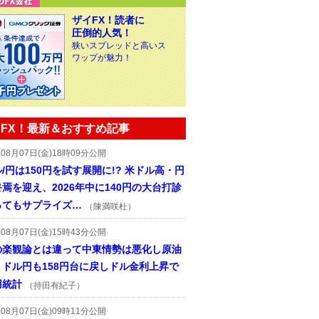
ザイFX！読者に
圧倒的人気！
狭いスプレッドと高いス
ワップが魅力！
FX！最新＆おすすめ記事
年08月07日(金)18時09分公開
/円は150円を試す展開に!? 米ドル高・円
焉を迎え、2026年中に140円の大台打診
ってもサプライズ…
（陳満咲杜）
年08月07日(金)15時43分公開
の楽観論とは違って中東情勢は悪化し原油
、ドル円も158円台に戻しドル金利上昇で
用統計
（持田有紀子）
年08月07日(金)09時11分公開