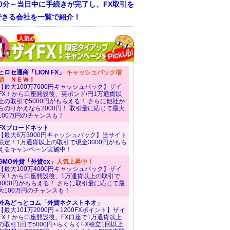
30分～当日中に手続きが完了し、FX取引を
できる会社を一覧で紹介！
ヒロセ通商「LION FX」
キャッシュバック増
額
ＮＥＷ！
【最大100万7000円キャッシュバック】ザイ
FX！から口座開設後、英ポンド/円1万通貨以
上の取引で5000円がもらえる！ さらに他社か
らのりかえなら2000円！ 取引量に応じて最大
100万円のチャンスも！
FXブロードネット
【最大6万3000円キャッシュバック】当サイト
限定！1万通貨以上の取引で現金3000円がもら
えるキャンペーン実施中！
GMO外貨「外貨ex」
人気上昇中！
【最大100万4000円キャッシュバック】ザイ
FX！から口座開設後、1万通貨以上の取引で
4000円がもらえる！ さらに取引量に応じて最
大100万円のチャンスも！
外為どっとコム「外貨ネクストネオ」
【最大101万2000円＋1200FXポイント】ザイ
FX！から口座開設後、FX口座で1万通貨以上
の取引1回で5000円+らくらくFX積立1回以上