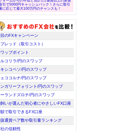
フォームからの申込と合計1万通貨以上の新規
取引で5000円キャッシュバック！さらに取引
量に応じて最大100万円のチャンスも！
注目のFXキャンペーン
スプレッド（取引コスト）
スワップポイント
トルコリラ/円のスワップ
メキシコペソ/円のスワップ
チェココルナ/円のスワップ
ハンガリーフォリント/円のスワップ
ポーランドズロチ/円のスワップ
羊飼いが選んだ初心者にやさしいFX口座
少額で取引できるFX口座
取扱通貨ペア数や取引量ランキング
会社の信頼性