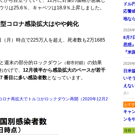
から目立っていて、12月に野菜の価格が急騰し
ドル
ウリは25.6％、キャベツは18.9％上昇しました。
応警
地な
新型コロナ感染拡大はやや鈍化
2026
8月7
月）時点で225万人を超え、死者数も2万1685
思惑
『米
と週末の部分的ロックダウン
の効果
（都市封鎖）
2026
おかげで、
12月後半から感染拡大のペースが若干
日米
７番目に多い感染者数
となっています。
いそ
えな
人）
コロナ再拡大でトルコがロックダウン再開（2020年12月2
おすす
キャ
ンを
注目！