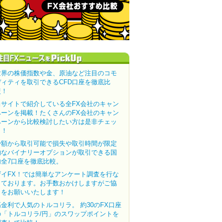
世界の株価指数や金、原油など注目のコモ
ディティを取引できるCFD口座を徹底比
較！
当サイトで紹介している全FX会社のキャン
ペーンを掲載！たくさんのFX会社のキャン
ペーンから比較検討したい方は是非チェッ
ク！
少額から取引可能で損失や取引時間が限定
的なバイナリーオプションが取引できる国
内全7口座を徹底比較。
ザイFX！では簡単なアンケート調査を行な
っております。お手数おかけしますがご協
力をお願いいたします！
高金利で人気のトルコリラ。 約30のFX口座
の「トルコリラ/円」のスワップポイントを