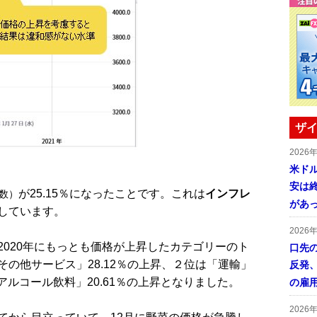
ザイ
2026
米ドル
安は終
が25.15％になったことです。これは
インフレ
数）
があ
しています。
2026
020年にもっとも価格が上昇したカテゴリーのト
口先
の他サービス」28.12％の上昇、２位は「運輸」
反発
アルコール飲料」20.61％の上昇となりました。
の雇
2026