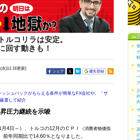
でトルコリラは安定。
に回す動きも！
(水)11:16更新)
シェア
優先登録
ャッシュバックがもらえる条件が簡単なFX会社や、「ザ
を厳選して紹介
上昇圧力継続を示唆
1月4日～）、トルコの12月のＣＰＩ
（消費者物価指
前年同期比で14.60％となりました。