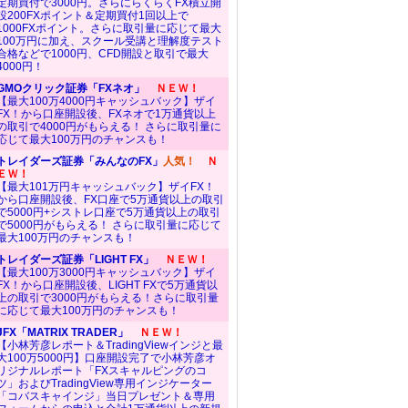
定期買付で3000円。さらにらくらくFX積立開
設200FXポイント＆定期買付1回以上で
1000FXポイント。さらに取引量に応じて最大
100万円に加え、スクール受講と理解度テスト
合格などで1000円、CFD開設と取引で最大
4000円！
GMOクリック証券「FXネオ」
ＮＥＷ！
【最大100万4000円キャッシュバック】ザイ
FX！から口座開設後、FXネオで1万通貨以上
の取引で4000円がもらえる！ さらに取引量に
応じて最大100万円のチャンスも！
トレイダーズ証券「みんなのFX」
人気！
Ｎ
ＥＷ！
【最大101万円キャッシュバック】ザイFX！
から口座開設後、FX口座で5万通貨以上の取引
で5000円+シストレ口座で5万通貨以上の取引
で5000円がもらえる！ さらに取引量に応じて
最大100万円のチャンスも！
トレイダーズ証券「LIGHT FX」
ＮＥＷ！
【最大100万3000円キャッシュバック】ザイ
FX！から口座開設後、LIGHT FXで5万通貨以
上の取引で3000円がもらえる！さらに取引量
に応じて最大100万円のチャンスも！
JFX「MATRIX TRADER」
ＮＥＷ！
【小林芳彦レポート＆TradingViewインジと最
大100万5000円】口座開設完了で小林芳彦オ
リジナルレポート「FXスキャルピングのコ
ツ」およびTradingView専用インジケーター
「コバスキャインジ」当日プレゼント＆専用