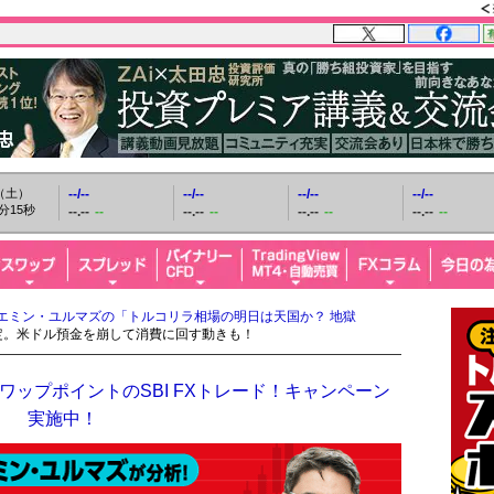
日（土）
--/--
--/--
--/--
--/--
分16秒
--.--
--
--.--
--
--.--
--
--.--
--
エミン・ユルマズの「トルコリラ相場の明日は天国か？ 地獄
安定。米ドル預金を崩して消費に回す動きも！
ップポイントのSBI FXトレード！キャンペーン
実施中！