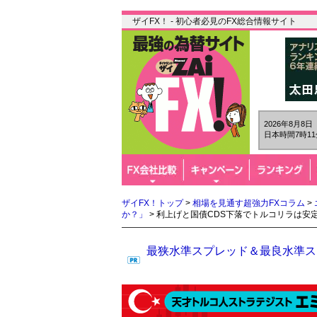
ザイFX！ - 初心者必見のFX総合情報サイト
2026年8月8
日本時間7時11
ザイFX！トップ
>
相場を見通す超強力FXコラム
>
か？」
> 利上げと国債CDS下落でトルコリラは
最狭水準スプレッド＆最良水準スワ