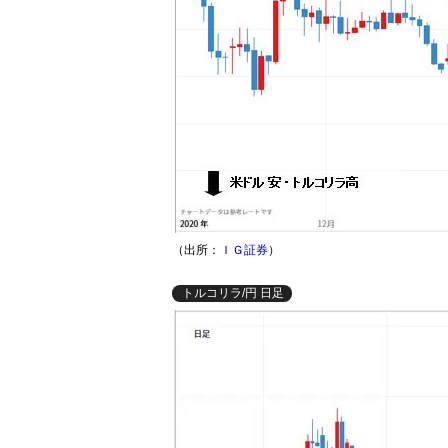
（出所：
ＩＧ証券
）
トルコリラ/円 日足