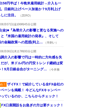
円158円半ば！今晩米雇用統計→介入も一
戒。日銀利上げペース加速か？9月利上げ
らしに注目。
（ZERO）
年08月07日(金)06時45分公開
日(金)■『為替介入の影響と更なる実施への
』と『米国の雇用統計の発表』、そして
国の金融政策への思惑(利上…
（羊飼い）
年08月06日(木)17時00分公開
協調介入の影響で円は一時的に方向感を失
うだが、米ドル/円の円安トレンド継続は変
い！9月日銀会合がターニング…
（今井雅
ザイFX！で紹介している全FX会社の
め！
ンペーンを掲載！ 今どんなFXキャンペー
やっているのか、こちらからチェック！
FX口座開設をお急ぎの方は要チェック！