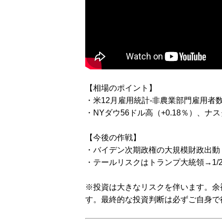
【相場のポイント】
・米12月雇用統計-非農業部門雇用者数
・NYダウ56ドル高（+0.18％）、ナス
【今後の作戦】
・バイデン次期政権の大規模財政出動
・テールリスクはトランプ大統領→1/
※投資は大きなリスクを伴います。余
す。最終的な投資判断は必ずご自身で