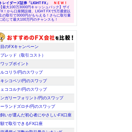
トレイダーズ証券「LIGHT FX」
ＮＥＷ！
【最大100万3000円キャッシュバック】ザイ
FX！から口座開設後、LIGHT FXで5万通貨以
上の取引で3000円がもらえる！さらに取引量
に応じて最大100万円のチャンスも！
注目のFXキャンペーン
スプレッド（取引コスト）
スワップポイント
トルコリラ/円のスワップ
メキシコペソ/円のスワップ
チェココルナ/円のスワップ
ハンガリーフォリント/円のスワップ
ポーランドズロチ/円のスワップ
羊飼いが選んだ初心者にやさしいFX口座
少額で取引できるFX口座