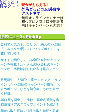
現金がもらえる！
外為どっとコム[外貨ネ
クストネオ]
無料オンラインセミナーは
初心者に人気！口座開設者
向けキャンペーンも充実！
高金利で人気のトルコリラ。 約30のFX口座
の「トルコリラ/円」のスワップポイントを
調査して比較！
当サイトで紹介している全FX会社のキャン
ペーンを掲載！たくさんのFX会社のキャン
ペーンから比較検討したい方は是非チェッ
ク！
毎月更新中！人気FX口座ランキング。 ラン
クインしたFX口座のキャンペーン情報、お
すすめポイントなどを初心者にもわかりや
すく解説。
約40口座を調査して比較！高金利通貨を含
む12通貨ペアのスワップポイントを紹介！
少額から取引可能で損失や取引時間が限定