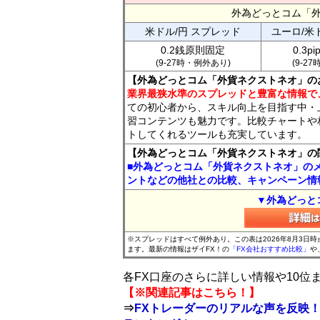
外為どっとコム「
米ドル/円 スプレッド
ユーロ/米
0.2銭原則固定
0.3p
(9-27時・例外あり)
(9-2
【外為どっとコム「外貨ネクストネオ」の
業界最狭水準のスプレッドと豊富な情報で
ての初心者から、スキル向上を目指す中・
習コンテンツも魅力です。比較チャートや
トしてくれるツールも充実しています。
【外為どっとコム「外貨ネクストネオ」の
■外為どっとコム「外貨ネクストネオ」の
ントなどの他社との比較、キャンペーン情
▼外為どっと
※スプレッドはすべて例外あり。この表は2026年8月3日
ます。最新の情報はザイFX！の
「FX会社おすすめ比較」
や
各FX口座のさらに詳しい情報や10
【※関連記事はこちら！】
⇒
FXトレーダーのリアルな声を反映！