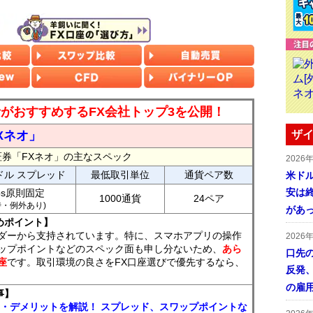
読者がおすすめするFX会社トップ3を公開！
Xネオ」
ザイ
証券「FXネオ」の主なスペック
2026
ドル スプレッド
最低取引単位
通貨ペア数
米ドル
安は終
ips原則固定
1000通貨
24ペア
7時・例外あり)
があ
めポイント】
ダーから支持されています。特に、スマホアプリの操作
2026
ップポイントなどのスペック面も申し分ないため、
あら
口先
座
です。取引環境の良さをFX口座選びで優先するなら、
反発
の雇
事】
ト・デメリットを解説！ スプレッド、スワップポイントな