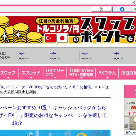
日（金）
--/--
--/--
--/--
--/--
9分10秒
--.--
--
--.--
--
--.--
--
--.--
--
FXデイトレーダーZEROの「なんで動いた？ 昨日の相場」
> 1/20ま
の大規模財政出動期待。
ンペーンおすすめ10選！ キャッシュバックがもら
「ザイFX！」限定のお得なキャンペーンを厳選して
紹介