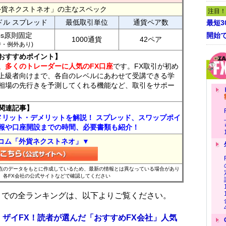
外貨ネクストネオ」の主なスペック
注目！
ドル スプレッド
最低取引単位
通貨ペア数
最短
ips原則固定
開始
1000通貨
42ペア
7時・例外あり)
おすすめポイント】
、多くのトレーダーに人気のFX口座
です。FX取引が初め
上級者向けまで、各自のレベルにあわせて受講できる学
相場の先行きを予測してくれる機能など、取引をサポー
関連記事】
メリット・デメリットを解説！ スプレッド、スワップポイ
報や口座開設までの時間、必要書類も紹介！
コム「外貨ネクストネオ」▼
時点のデータをもとに作成しているため、最新の情報とは異なっている場合があり
、各FX会社の公式サイトなどで確認してください
位までの全ランキングは、以下よりご覧ください。
 ザイFX！読者が選んだ「おすすめFX会社」人気