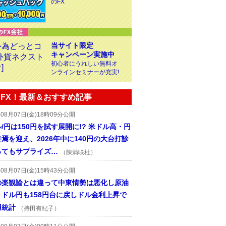
のFX
当サイト限定
キャンペーン実施中
初心者にうれしい無料オ
ンラインセミナーが充実!
FX！最新＆おすすめ記事
年08月07日(金)18時09分公開
/円は150円を試す展開に!? 米ドル高・円
焉を迎え、2026年中に140円の大台打診
ってもサプライズ…
（陳満咲杜）
年08月07日(金)15時43分公開
の楽観論とは違って中東情勢は悪化し原油
、ドル円も158円台に戻しドル金利上昇で
用統計
（持田有紀子）