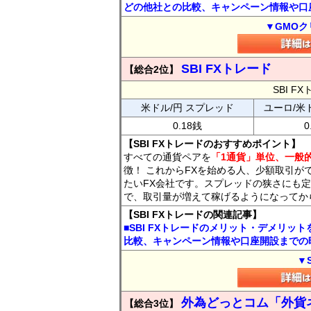
どの他社との比較、キャンペーン情報や口
▼GMOク
SBI FXトレード
【総合2位】
SBI 
米ドル/円 スプレッド
ユーロ/米
0.18銭
0
【SBI FXトレードのおすすめポイント】
すべての通貨ペアを
「1通貨」単位、一般的
徴！ これからFXを始める人、少額取引が
たいFX会社です。スプレッドの狭さにも定
で、取引量が増えて稼げるようになってか
【SBI FXトレードの関連記事】
■SBI FXトレードのメリット・デメリッ
比較、キャンペーン情報や口座開設までの
▼
外為どっとコム「外貨
【総合3位】