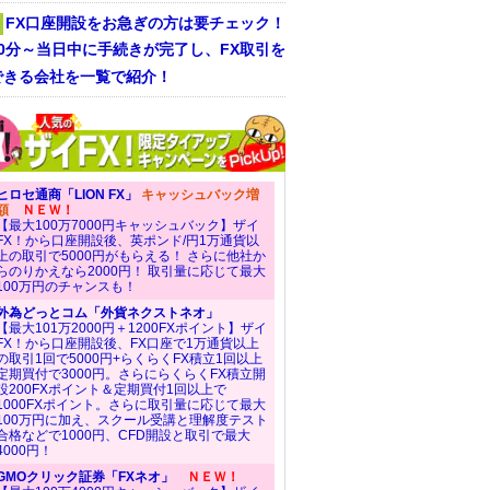
FX口座開設をお急ぎの方は要チェック！
30分～当日中に手続きが完了し、FX取引を
できる会社を一覧で紹介！
ヒロセ通商「LION FX」
キャッシュバック増
額
ＮＥＷ！
【最大100万7000円キャッシュバック】ザイ
FX！から口座開設後、英ポンド/円1万通貨以
上の取引で5000円がもらえる！ さらに他社か
らのりかえなら2000円！ 取引量に応じて最大
100万円のチャンスも！
外為どっとコム「外貨ネクストネオ」
【最大101万2000円＋1200FXポイント】ザイ
FX！から口座開設後、FX口座で1万通貨以上
の取引1回で5000円+らくらくFX積立1回以上
定期買付で3000円。さらにらくらくFX積立開
設200FXポイント＆定期買付1回以上で
1000FXポイント。さらに取引量に応じて最大
100万円に加え、スクール受講と理解度テスト
合格などで1000円、CFD開設と取引で最大
4000円！
GMOクリック証券「FXネオ」
ＮＥＷ！