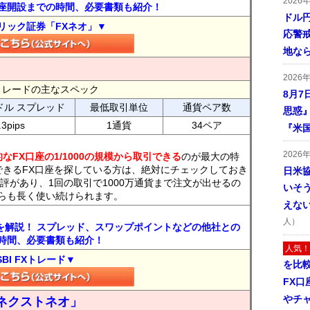
2026
座開設までの時間、必要書類も紹介！
ドル
リック証券「FXネオ」▼
応警
地な
2026
FXトレードの主なスペック
8月7
ドル スプレッド
最低取引単位
通貨ペア数
思惑
.3pips
1通貨
34ペア
『米
2026
なFX口座の1/1000の規模から取引できる
のが最大の特
できるFX口座を探している方は、絶対にチェックしておき
日米
評があり、1回の取引で1000万通貨まで注文が出せるの
いそ
らも長く使い続けられます。
えな
人）
トを解説！ スプレッド、スワップポイントなどの他社との
時間、必要書類も紹介！
人気！
SBI FXトレード▼
を比
FX口
やチ
ネクストネオ」