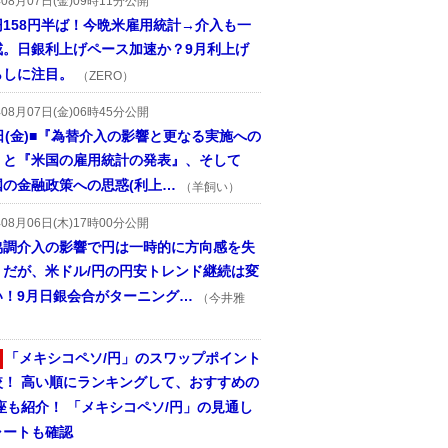
年08月07日(金)09時11分公開
円158円半ば！今晩米雇用統計→介入も一
戒。日銀利上げペース加速か？9月利上げ
らしに注目。
（ZERO）
年08月07日(金)06時45分公開
日(金)■『為替介入の影響と更なる実施への
』と『米国の雇用統計の発表』、そして
国の金融政策への思惑(利上…
（羊飼い）
年08月06日(木)17時00分公開
協調介入の影響で円は一時的に方向感を失
うだが、米ドル/円の円安トレンド継続は変
い！9月日銀会合がターニング…
（今井雅
「メキシコペソ/円」のスワップポイント
較！ 高い順にランキングして、おすすめの
座も紹介！ 「メキシコペソ/円」の見通し
ャートも確認