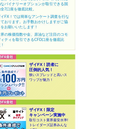
的なバイナリーオプションが取引できる国
内全7口座を徹底比較。
ザイFX！では簡単なアンケート調査を行な
っております。お手数おかけしますがご協
力をお願いいたします！
世界の株価指数や金、原油など注目のコモ
ディティを取引できるCFD口座を徹底比
較！
ザイFX！読者に
圧倒的人気！
狭いスプレッドと高いス
ワップが魅力！
ザイFX！限定
キャンペーン実施中
取引コスト業界最安水準!
トレイダーズ証券みんな