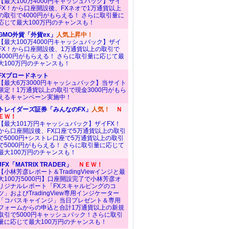
【最大100万4000円キャッシュバック】ザイ
FX！から口座開設後、FXネオで1万通貨以上
の取引で4000円がもらえる！ さらに取引量に
応じて最大100万円のチャンスも！
GMO外貨「外貨ex」
人気上昇中！
【最大100万4000円キャッシュバック】ザイ
FX！から口座開設後、1万通貨以上の取引で
4000円がもらえる！ さらに取引量に応じて最
大100万円のチャンスも！
FXブロードネット
【最大6万3000円キャッシュバック】当サイト
限定！1万通貨以上の取引で現金3000円がもら
えるキャンペーン実施中！
トレイダーズ証券「みんなのFX」
人気！
Ｎ
ＥＷ！
【最大101万円キャッシュバック】ザイFX！
から口座開設後、FX口座で5万通貨以上の取引
で5000円+シストレ口座で5万通貨以上の取引
で5000円がもらえる！ さらに取引量に応じて
最大100万円のチャンスも！
JFX「MATRIX TRADER」
ＮＥＷ！
【小林芳彦レポート＆TradingViewインジと最
大100万5000円】口座開設完了で小林芳彦オ
リジナルレポート「FXスキャルピングのコ
ツ」およびTradingView専用インジケーター
「コバスキャインジ」当日プレゼント＆専用
フォームからの申込と合計1万通貨以上の新規
取引で5000円キャッシュバック！さらに取引
量に応じて最大100万円のチャンスも！