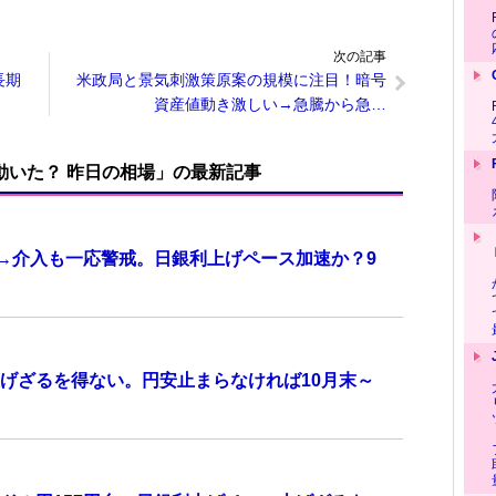
次の記事
長期
米政局と景気刺激策原案の規模に注目！暗号
資産値動き激しい→急騰から急…
で動いた？ 昨日の相場」の最新記事
計→介入も一応警戒。日銀利上げペース加速か？9
げざるを得ない。円安止まらなければ10月末～