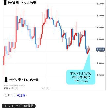
（出所：
ＩＧ証券
）
トルコリラ/円 4時間足