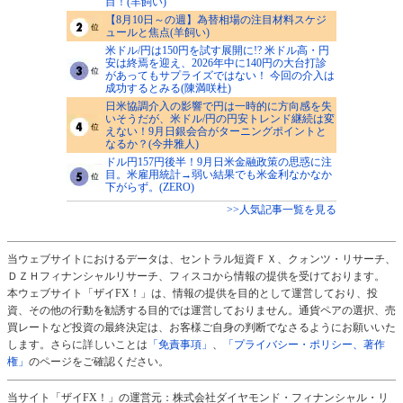
目！(羊飼い)
【8月10日～の週】為替相場の注目材料スケジ
ュールと焦点(羊飼い)
米ドル/円は150円を試す展開に!? 米ドル高・円
安は終焉を迎え、2026年中に140円の大台打診
があってもサプライズではない！ 今回の介入は
成功するとみる(陳満咲杜)
日米協調介入の影響で円は一時的に方向感を失
いそうだが、米ドル/円の円安トレンド継続は変
えない！9月日銀会合がターニングポイントと
なるか？(今井雅人)
ドル円157円後半！9月日米金融政策の思惑に注
目。米雇用統計→弱い結果でも米金利なかなか
下がらず。(ZERO)
>>人気記事一覧を見る
当ウェブサイトにおけるデータは、セントラル短資ＦＸ、クォンツ・リサーチ、
ＤＺＨフィナンシャルリサーチ、フィスコから情報の提供を受けております。
本ウェブサイト「ザイFX！」は、情報の提供を目的として運営しており、投
資、その他の行動を勧誘する目的では運営しておりません。通貨ペアの選択、売
買レートなど投資の最終決定は、お客様ご自身の判断でなさるようにお願いいた
します。さらに詳しいことは
「免責事項」
、
「プライバシー・ポリシー、著作
権」
のページをご確認ください。
当サイト「ザイFX！」の運営元：株式会社ダイヤモンド・フィナンシャル・リ