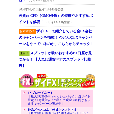
説！
（ザイFX！編集部）
2026年08月10日(月)13時40分公開
外貨ex CFD（GMO外貨）の特徴やおすすめポ
イントを解説！
（ザイFX！編集部）
ザイFX！で紹介している全FX会社
おすすめ！
のキャンペーンを掲載！ 今どんなFXキャンペ
ーンをやっているのか、こちらからチェック！
スプレッドが狭いおすすめFX口座が見
注目！
つかる！ 【人気13通貨ペアのスプレッド比較
表】
FXブロードネット
【最大6万3000円キャッシュバック】当サイト
限定！1万通貨以上の取引で現金3000円がもら
えるキャンペーン実施中！
外為どっとコム「外貨ネクストネオ」
【最大101万2000円＋1200FXポイント】ザイ