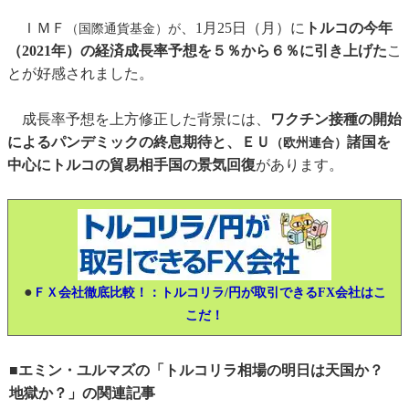
ＩＭＦ
、1月25日（月）に
トルコの今年
（国際通貨基金）が
（2021年）の経済成長率予想を５％から６％に引き上げた
こ
とが好感されました。
成長率予想を上方修正した背景には、
ワクチン接種の開始
によるパンデミックの終息期待と、ＥＵ
諸国を
（欧州連合）
中心にトルコの貿易相手国の景気回復
があります。
●
ＦＸ会社徹底比較！：トルコリラ/円が取引できるFX会社はこ
こだ！
■エミン・ユルマズの「トルコリラ相場の明日は天国か？
地獄か？」の関連記事