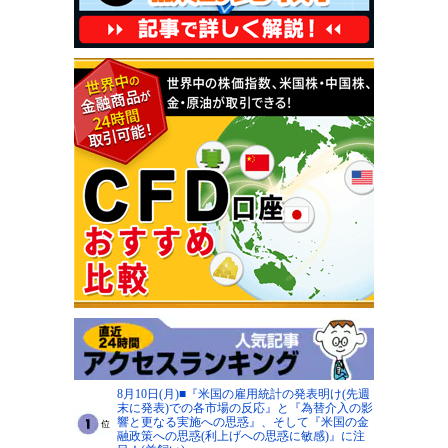
8月10日(月)■『米国の雇用統計の発表明け(先週
末に発表)での各市場の反応』と『為替介入の影
響と更なる実施への思惑』、そして『米国の金
融政策への思惑(利上げへの思惑に敏感)』に注