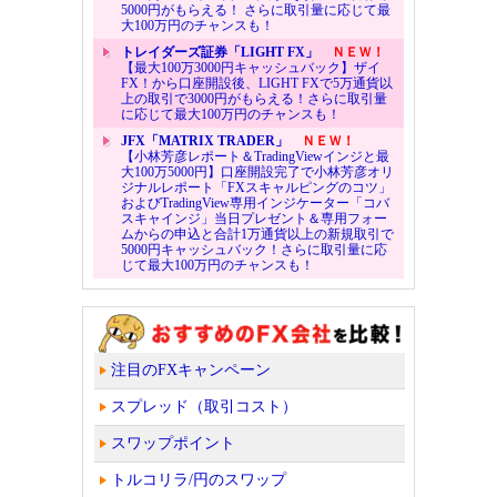
5000円がもらえる！ さらに取引量に応じて最
大100万円のチャンスも！
トレイダーズ証券「LIGHT FX」
ＮＥＷ！
【最大100万3000円キャッシュバック】ザイ
FX！から口座開設後、LIGHT FXで5万通貨以
上の取引で3000円がもらえる！さらに取引量
に応じて最大100万円のチャンスも！
JFX「MATRIX TRADER」
ＮＥＷ！
【小林芳彦レポート＆TradingViewインジと最
大100万5000円】口座開設完了で小林芳彦オリ
ジナルレポート「FXスキャルピングのコツ」
およびTradingView専用インジケーター「コバ
スキャインジ」当日プレゼント＆専用フォー
ムからの申込と合計1万通貨以上の新規取引で
5000円キャッシュバック！さらに取引量に応
じて最大100万円のチャンスも！
注目のFXキャンペーン
スプレッド（取引コスト）
スワップポイント
トルコリラ/円のスワップ