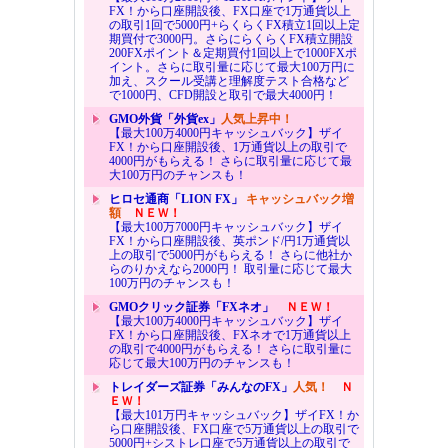
FX！から口座開設後、FX口座で1万通貨以上
の取引1回で5000円+らくらくFX積立1回以上定
期買付で3000円。さらにらくらくFX積立開設
200FXポイント＆定期買付1回以上で1000FXポ
イント。さらに取引量に応じて最大100万円に
加え、スクール受講と理解度テスト合格など
で1000円、CFD開設と取引で最大4000円！
GMO外貨「外貨ex」
人気上昇中！
【最大100万4000円キャッシュバック】ザイ
FX！から口座開設後、1万通貨以上の取引で
4000円がもらえる！ さらに取引量に応じて最
大100万円のチャンスも！
ヒロセ通商「LION FX」
キャッシュバック増
額
ＮＥＷ！
【最大100万7000円キャッシュバック】ザイ
FX！から口座開設後、英ポンド/円1万通貨以
上の取引で5000円がもらえる！ さらに他社か
らのりかえなら2000円！ 取引量に応じて最大
100万円のチャンスも！
GMOクリック証券「FXネオ」
ＮＥＷ！
【最大100万4000円キャッシュバック】ザイ
FX！から口座開設後、FXネオで1万通貨以上
の取引で4000円がもらえる！ さらに取引量に
応じて最大100万円のチャンスも！
トレイダーズ証券「みんなのFX」
人気！
Ｎ
ＥＷ！
【最大101万円キャッシュバック】ザイFX！か
ら口座開設後、FX口座で5万通貨以上の取引で
5000円+シストレ口座で5万通貨以上の取引で