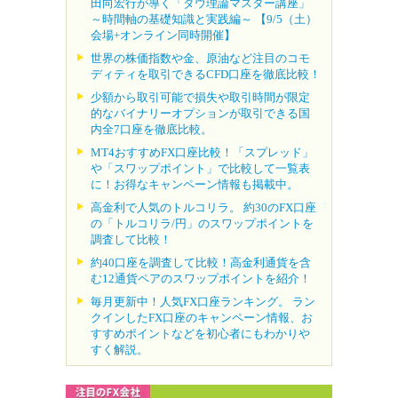
田向宏行が導く「ダウ理論マスター講座」
～時間軸の基礎知識と実践編～ 【9/5（土）
会場+オンライン同時開催】
世界の株価指数や金、原油など注目のコモ
ディティを取引できるCFD口座を徹底比較！
少額から取引可能で損失や取引時間が限定
的なバイナリーオプションが取引できる国
内全7口座を徹底比較。
MT4おすすめFX口座比較！「スプレッド」
や「スワップポイント」で比較して一覧表
に！お得なキャンペーン情報も掲載中。
高金利で人気のトルコリラ。 約30のFX口座
の「トルコリラ/円」のスワップポイントを
調査して比較！
約40口座を調査して比較！高金利通貨を含
む12通貨ペアのスワップポイントを紹介！
毎月更新中！人気FX口座ランキング。 ラン
クインしたFX口座のキャンペーン情報、お
すすめポイントなどを初心者にもわかりや
すく解説。