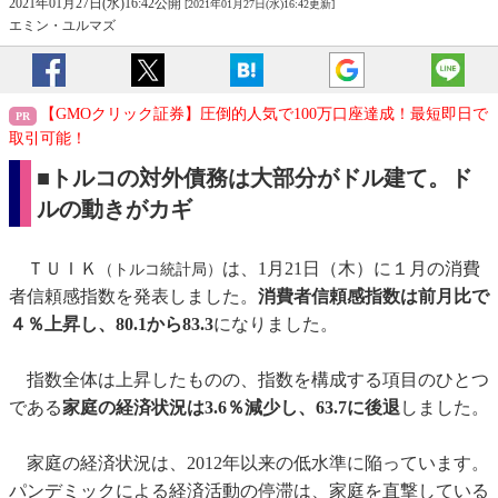
2021年01月27日(水)16:42公開
[2021年01月27日(水)16:42更新]
エミン・ユルマズ
【GMOクリック証券】圧倒的人気で100万口座達成！最短即日で
取引可能！
■トルコの対外債務は大部分がドル建て。ド
ルの動きがカギ
ＴＵＩＫ
は、1月21日（木）に１月の消費
（トルコ統計局）
者信頼感指数を発表しました。
消費者信頼感指数は前月比で
４％上昇し、80.1から83.3
になりました。
指数全体は上昇したものの、指数を構成する項目のひとつ
である
家庭の経済状況は3.6％減少し、63.7に後退
しました。
家庭の経済状況は、2012年以来の低水準に陥っています。
パンデミックによる経済活動の停滞は、家庭を直撃している