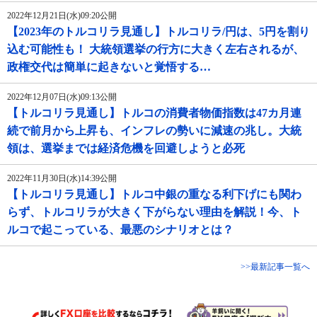
2022年12月21日(水)09:20公開
【2023年のトルコリラ見通し】トルコリラ/円は、5円を割り
込む可能性も！ 大統領選挙の行方に大きく左右されるが、
政権交代は簡単に起きないと覚悟する…
2022年12月07日(水)09:13公開
【トルコリラ見通し】トルコの消費者物価指数は47カ月連
続で前月から上昇も、インフレの勢いに減速の兆し。大統
領は、選挙までは経済危機を回避しようと必死
2022年11月30日(水)14:39公開
【トルコリラ見通し】トルコ中銀の重なる利下げにも関わ
らず、トルコリラが大きく下がらない理由を解説！今、ト
ルコで起こっている、最悪のシナリオとは？
>>最新記事一覧へ