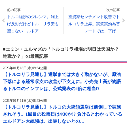
前の記事
次の記事
トルコ経済のジレンマ。利上
投資家センチメント改善でト
げ反対だけどトルコリラ安も
ルコリラ上昇。実質実効為替
望まないエルドア…
レートでは、下げ…
■エミン・ユルマズの「トルコリラ相場の明日は天国か？
地獄か？」の最新記事
2023年01月18日(水)09:34公開
【トルコリラ見通し】選挙までは大きく動かないが、原油
下落による経常収支の改善が下支えに。小売売上高が物語
るトルコのインフレは、公式発表の2倍に相当!?
2023年01月11日(水)08:45公開
【トルコリラ見通し】トルコの大統領選挙は前倒しで実施
されそう。1回目の投票日は4/30か!? 負けるとわかっている
エルドアン大統領は、出馬しないとの…