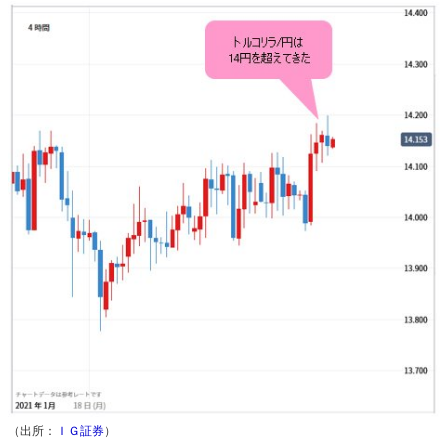
（出所：
ＩＧ証券
）