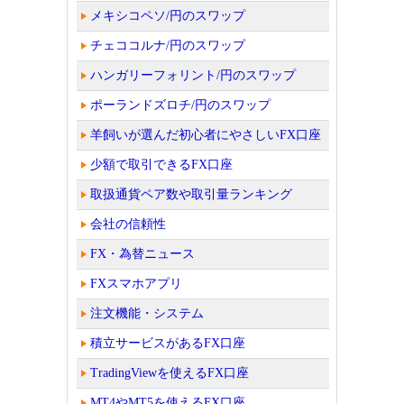
メキシコペソ/円のスワップ
チェココルナ/円のスワップ
ハンガリーフォリント/円のスワップ
ポーランドズロチ/円のスワップ
羊飼いが選んだ初心者にやさしいFX口座
少額で取引できるFX口座
取扱通貨ペア数や取引量ランキング
会社の信頼性
FX・為替ニュース
FXスマホアプリ
注文機能・システム
積立サービスがあるFX口座
TradingViewを使えるFX口座
MT4やMT5を使えるFX口座