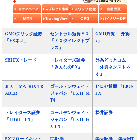
GMOクリック証券
セントラル短資ＦＸ
GMO外貨 「外貨e
「FXネオ」
「ＦＸダイレクトプ
x」
ラス」
SBI FXトレード
トレイダーズ証券
外為どっとコム
「みんなのFX」
「外貨ネクストネ
オ」
JFX 「MATRIX TR
ゴールデンウェイ・
ヒロセ通商 「LION
ADER」
ジャパン 「FXTF M
FX」
T4」
トレイダーズ証券
ゴールデンウェイ・
松井証券
「LIGHT FX」
ジャパン 「FXTF G
X-FX」
FXブロードネット
IG証券
楽天証券 「楽天MT