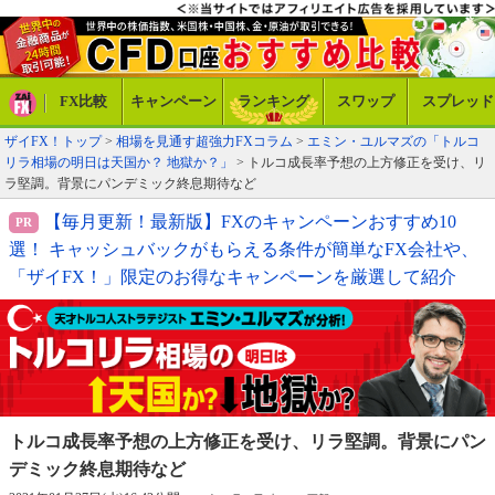
FX比較
キャンペーン
ランキング
スワップ
スプレッド
ザイFX！トップ
>
相場を見通す超強力FXコラム
>
エミン・ユルマズの「トルコ
リラ相場の明日は天国か？ 地獄か？」
> トルコ成長率予想の上方修正を受け、リ
ラ堅調。背景にパンデミック終息期待など
【毎月更新！最新版】FXのキャンペーンおすすめ10
選！ キャッシュバックがもらえる条件が簡単なFX会社や、
「ザイFX！」限定のお得なキャンペーンを厳選して紹介
トルコ成長率予想の上方修正を受け、リラ
堅調。背景にパン
デミック終息期待など