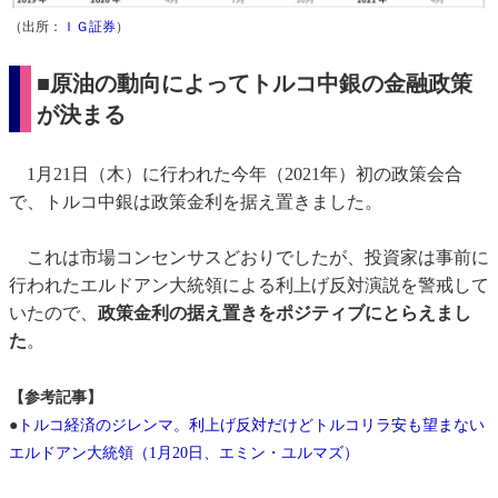
（出所：
ＩＧ証券
）
■原油の動向によってトルコ中銀の金融政策
が決まる
1月21日（木）に行われた今年（2021年）初の政策会合
で、トルコ中銀は政策金利を据え置きました。
これは市場コンセンサスどおりでしたが、投資家は事前に
行われたエルドアン大統領による利上げ反対演説を警戒して
いたので、
政策金利の据え置きをポジティブにとらえまし
た
。
【参考記事】
●
トルコ経済のジレンマ。利上げ反対だけどトルコリラ安も望まない
エルドアン大統領（1月20日、エミン・ユルマズ）