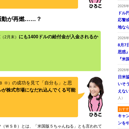
2026
ドル
Ｂ騒動が再燃……？
応警
地な
末
にも1400ドルの給付金が入金されるか
（2月末）
2026
8月7
思惑
『米
2026
日米
の成功を見て「自分も」と思
Ｂ ※）
いそ
ドルが株式市場になだれ込んでくる可能
えな
人）
おすす
キャ
ンを
ツ（ＷＳＢ）とは、「米国版５ちゃんねる」とも言われて