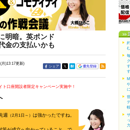
に明暗。英ポンド
代金の支払いかも
(月)13:17更新)
シェア
優先登録
イト口座開設者限定キャンペーン実施中！
へ
先週
は強かったですね。
（2月1日～）
済対策が成立へ向かっていること、で