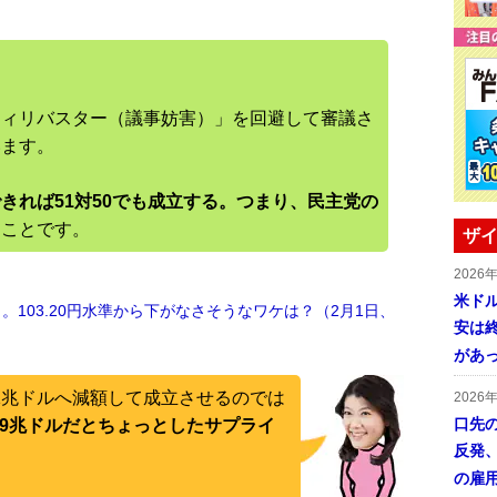
フィリバスター（議事妨害）」を回避して審議さ
います。
きれば51対50でも成立する。つまり、民主党の
うことです。
ザイ
2026
米ドル
103.20円水準から下がなさそうなワケは？（2月1日、
安は終
があ
.1兆ドルへ減額して成立させるのでは
2026
口先
1.9兆ドルだとちょっとしたサプライ
反発
の雇