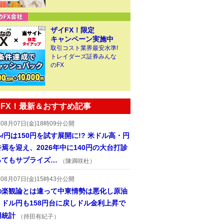
ザイFX！限定
キャンペーン実施中
取引コスト業界最安水準!
トレイダーズ証券みんな
のFX
FX！最新＆おすすめ記事
年08月07日(金)18時09分公開
/円は150円を試す展開に!? 米ドル高・円
焉を迎え、2026年中に140円の大台打診
ってもサプライズ…
（陳満咲杜）
年08月07日(金)15時43分公開
の楽観論とは違って中東情勢は悪化し原油
、ドル円も158円台に戻しドル金利上昇で
用統計
（持田有紀子）