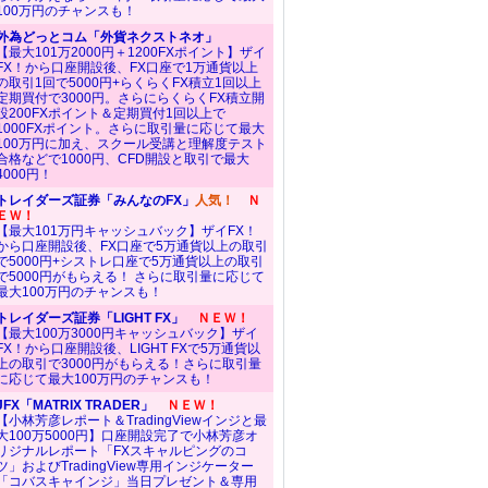
100万円のチャンスも！
外為どっとコム「外貨ネクストネオ」
【最大101万2000円＋1200FXポイント】ザイ
FX！から口座開設後、FX口座で1万通貨以上
の取引1回で5000円+らくらくFX積立1回以上
定期買付で3000円。さらにらくらくFX積立開
設200FXポイント＆定期買付1回以上で
1000FXポイント。さらに取引量に応じて最大
100万円に加え、スクール受講と理解度テスト
合格などで1000円、CFD開設と取引で最大
4000円！
トレイダーズ証券「みんなのFX」
人気！
Ｎ
ＥＷ！
【最大101万円キャッシュバック】ザイFX！
から口座開設後、FX口座で5万通貨以上の取引
で5000円+シストレ口座で5万通貨以上の取引
で5000円がもらえる！ さらに取引量に応じて
最大100万円のチャンスも！
トレイダーズ証券「LIGHT FX」
ＮＥＷ！
【最大100万3000円キャッシュバック】ザイ
FX！から口座開設後、LIGHT FXで5万通貨以
上の取引で3000円がもらえる！さらに取引量
に応じて最大100万円のチャンスも！
JFX「MATRIX TRADER」
ＮＥＷ！
【小林芳彦レポート＆TradingViewインジと最
大100万5000円】口座開設完了で小林芳彦オ
リジナルレポート「FXスキャルピングのコ
ツ」およびTradingView専用インジケーター
「コバスキャインジ」当日プレゼント＆専用