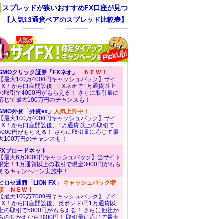
スプレッドが狭いおすすめFX口座が見つ
！ 【人気13通貨ペアのスプレッド比較表】
GMOクリック証券「FXネオ」
ＮＥＷ！
【最大100万4000円キャッシュバック】ザイ
FX！から口座開設後、FXネオで1万通貨以上
の取引で4000円がもらえる！ さらに取引量に
応じて最大100万円のチャンスも！
GMO外貨「外貨ex」
人気上昇中！
【最大100万4000円キャッシュバック】ザイ
FX！から口座開設後、1万通貨以上の取引で
4000円がもらえる！ さらに取引量に応じて最
大100万円のチャンスも！
FXブロードネット
【最大6万3000円キャッシュバック】当サイト
限定！1万通貨以上の取引で現金3000円がもら
えるキャンペーン実施中！
ヒロセ通商「LION FX」
キャッシュバック増
額
ＮＥＷ！
【最大100万7000円キャッシュバック】ザイ
FX！から口座開設後、英ポンド/円1万通貨以
上の取引で5000円がもらえる！ さらに他社か
らのりかえなら2000円！ 取引量に応じて最大