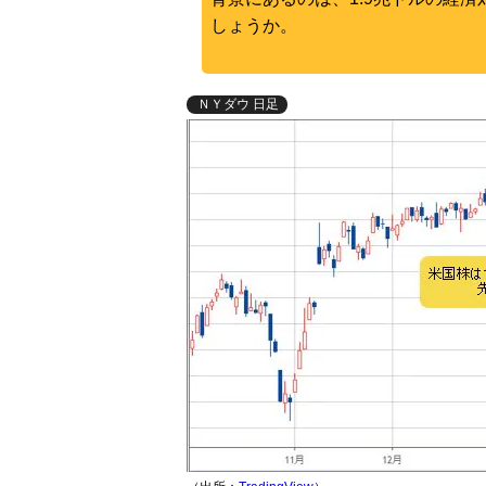
しょうか。
ＮＹダウ 日足