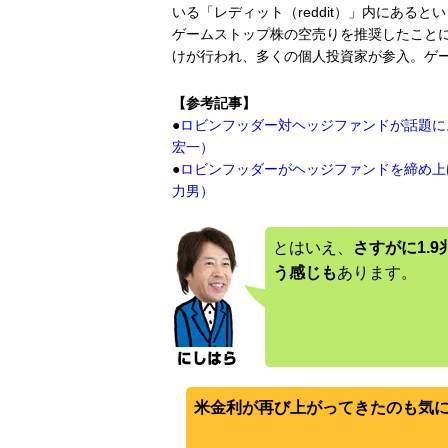
いる「レディット（reddit）」内にある
ゲームストップ株の空売りを推奨したこと
けが行われ、多くの個人投資家が参入。ゲ
【参考記事】
●
ロビンフッダー対ヘッジファンドが話題に
宏一）
●
ロビンフッダーがヘッジファンドを締め上げ
力男）
とはいえ、
さすがに1.
う感じも
あります。
米金利が再び上がってきたのも気