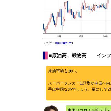
（出所：
TradingView
）
■原油高、穀物高――イン
原油市場も強い。
スーパータンカー127隻が中国へ
手は中国なのでしょう。量にして2億
中国はコロナも抑え込