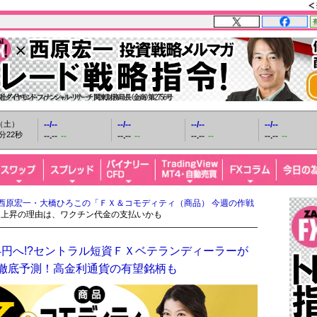
日（土）
--/--
--/--
--/--
--/--
分23秒
--.--
--
--.--
--
--.--
--
--.--
--
西原宏一・大橋ひろこの「ＦＸ＆コモディティ（商品） 今週の作戦
ド上昇の理由は、ワクチン代金の支払いかも
4円へ!?セントラル短資ＦＸベテランディーラーが
を徹底予測！高金利通貨の有望銘柄も