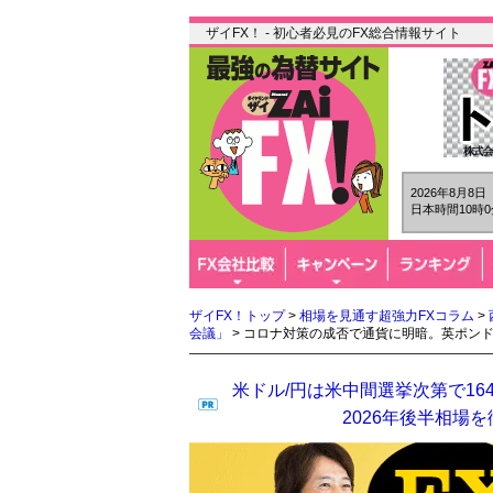
ザイFX！ - 初心者必見のFX総合情報サイト
2026年8月8
日本時間10時0
ザイFX！トップ
>
相場を見通す超強力FXコラム
>
会議」
> コロナ対策の成否で通貨に明暗。英ポン
米ドル/円は米中間選挙次第で16
2026年後半相場