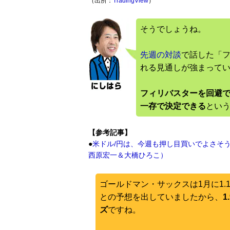
（出所：
TradingView
）
そうでしょうね。
先週の対談
で話した「
れる見通しが強まって
フィリバスターを回避で
一存で決定できる
とい
【参考記事】
●
米ドル/円は、今週も押し目買いでよさそう。
西原宏一＆大橋ひろこ）
ゴールドマン・サックスは1月に1
との予想を出していましたから、
ズ
ですね。