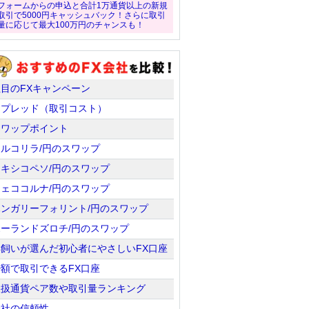
フォームからの申込と合計1万通貨以上の新規
取引で5000円キャッシュバック！さらに取引
量に応じて最大100万円のチャンスも！
注目のFXキャンペーン
スプレッド（取引コスト）
スワップポイント
トルコリラ/円のスワップ
メキシコペソ/円のスワップ
チェココルナ/円のスワップ
ハンガリーフォリント/円のスワップ
ポーランドズロチ/円のスワップ
羊飼いが選んだ初心者にやさしいFX口座
少額で取引できるFX口座
取扱通貨ペア数や取引量ランキング
会社の信頼性