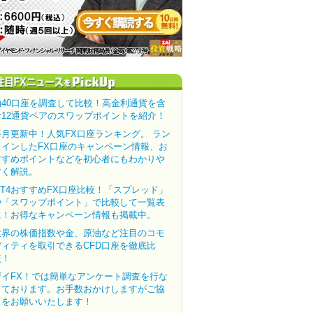
約40口座を調査して比較！高金利通貨を含
む12通貨ペアのスワップポイントを紹介！
毎月更新中！人気FX口座ランキング。 ラン
クインしたFX口座のキャンペーン情報、お
すすめポイントなどを初心者にもわかりや
すく解説。
MT4おすすめFX口座比較！「スプレッド」
や「スワップポイント」で比較して一覧表
に！お得なキャンペーン情報も掲載中。
世界の株価指数や金、原油など注目のコモ
ディティを取引できるCFD口座を徹底比
較！
ザイFX！では簡単なアンケート調査を行な
っております。お手数おかけしますがご協
力をお願いいたします！