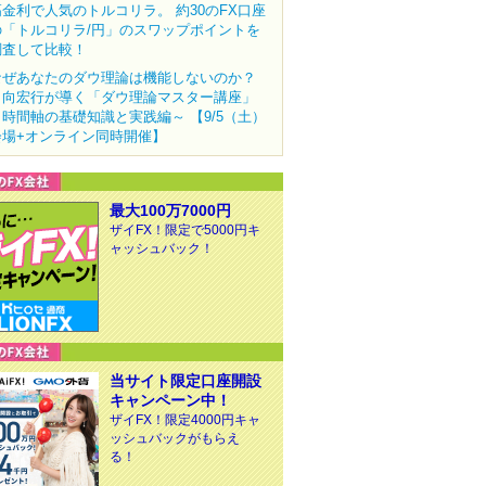
高金利で人気のトルコリラ。 約30のFX口座
の「トルコリラ/円」のスワップポイントを
調査して比較！
なぜあなたのダウ理論は機能しないのか？
田向宏行が導く「ダウ理論マスター講座」
～時間軸の基礎知識と実践編～ 【9/5（土）
会場+オンライン同時開催】
最大100万7000円
ザイFX！限定で5000円キ
ャッシュバック！
当サイト限定口座開設
キャンペーン中！
ザイFX！限定4000円キャ
ッシュバックがもらえ
る！