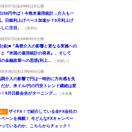
年08月07日(金)09時11分公開
円158円半ば！今晩米雇用統計→介入も一
戒。日銀利上げペース加速か？9月利上げ
らしに注目。
（ZERO）
年08月07日(金)06時45分公開
日(金)■『為替介入の影響と更なる実施への
』と『米国の雇用統計の発表』、そして
国の金融政策への思惑(利上…
（羊飼い）
年08月06日(木)17時00分公開
協調介入の影響で円は一時的に方向感を失
うだが、米ドル/円の円安トレンド継続は変
い！9月日銀会合がターニング…
（今井雅
ザイFX！で紹介している全FX会社の
め！
ンペーンを掲載！ 今どんなFXキャンペー
やっているのか、こちらからチェック！