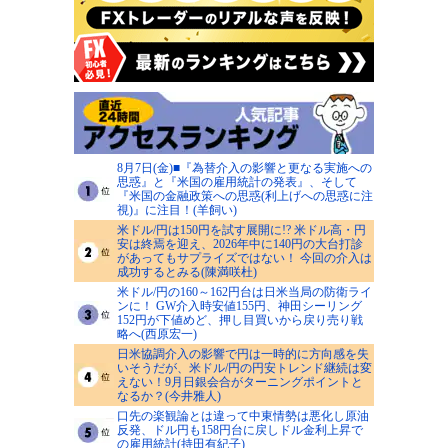
8月7日(金)■『為替介入の影響と更なる実施への
思惑』と『米国の雇用統計の発表』、そして
『米国の金融政策への思惑(利上げへの思惑に注
視)』に注目！(羊飼い)
米ドル/円は150円を試す展開に!? 米ドル高・円
安は終焉を迎え、2026年中に140円の大台打診
があってもサプライズではない！ 今回の介入は
成功するとみる(陳満咲杜)
米ドル/円の160～162円台は日米当局の防衛ライ
ンに！ GW介入時安値155円、神田シーリング
152円が下値めど、押し目買いから戻り売り戦
略へ(西原宏一)
日米協調介入の影響で円は一時的に方向感を失
いそうだが、米ドル/円の円安トレンド継続は変
えない！9月日銀会合がターニングポイントと
なるか？(今井雅人)
口先の楽観論とは違って中東情勢は悪化し原油
反発、ドル円も158円台に戻しドル金利上昇で
の雇用統計(持田有紀子)