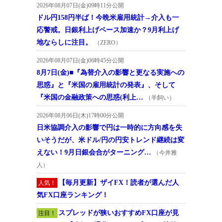
2026年08月07日(金)09時11分公開
ドル円158円半ば！今晩米雇用統計→介入も一
応警戒。日銀利上げペース加速か？9月利上げ
地ならしに注目。
（ZERO）
2026年08月07日(金)06時45分公開
8月7日(金)■『為替介入の影響と更なる実施への
思惑』と『米国の雇用統計の発表』、そして
『米国の金融政策への思惑(利上…
（羊飼い）
2026年08月06日(木)17時00分公開
日米協調介入の影響で円は一時的に方向感を失
いそうだが、米ドル/円の円安トレンド継続は変
えない！9月日銀会合がターニング…
（今井雅
人）
【毎月更新】ザイFX！読者が選んだ人
人気！
気FX口座ランキング！
スプレッドが狭いおすすめFX口座が見
注目！