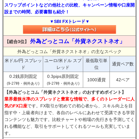
スワップポイントなどの他社との比較、キャンペーン情報や口座開
設までの時間、必要書類も紹介！
▼SBI FXトレード▼
外為どっとコム「外貨ネクストネオ」
【総合3位】
外為どっとコム「外貨ネクストネオ」の主なスペック
米ドル/円 スプレッ
ユーロ/米ドル スプ
最低取引単
通貨ペア数
ド
レッド
位
0.2銭原則固定
0.3pips原則固定
1000通貨
42ペア
(9-27時・例外あり)
(9-27時・例外あり)
【外為どっとコム「外貨ネクストネオ」のおすすめポイント】
業界最狭水準のスプレッドと豊富な情報で、多くのトレーダーに人
気のFX口座
です。FX取引が初めての初心者から、スキル向上を目
指す中・上級者向けまで、各自のレベルにあわせて受講できる学習
コンテンツも魅力です。比較チャートや相場の先行きを予測してく
れる機能など、取引をサポートしてくれるツールも充実していま
す。