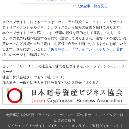
>>人気記事一覧を見る
当ウェブサイトにおけるデータは、セントラル短資ＦＸ、クォンツ・リサーチ、
ＤＺＨフィナンシャルリサーチ、フィスコから情報の提供を受けております。
本ウェブサイト「ザイFX！」は、情報の提供を目的として運営しており、投
資、その他の行動を勧誘する目的では運営しておりません。通貨ペアの選択、売
買レートなど投資の最終決定は、お客様ご自身の判断でなさるようにお願いいた
します。さらに詳しいことは
「免責事項」
、
「プライバシー・ポリシー、著作
権」
のページをご確認ください。
当サイト「ザイFX！」の運営元：株式会社ダイヤモンド・フィナンシャル・リ
サーチ
株主：株式会社ダイヤモンド社（100％）
加入協会：一般社団法人日本暗号資産ビジネス協会（ＪＣＢＡ）
免責事項
会社概要
プライバシー・ポリシー、著作権
サイトマップ
タグ一覧
広告のご案内
ダイヤモンド社のサイト
ダイヤモンド・オンライン
|
週刊ダイヤモンド
|