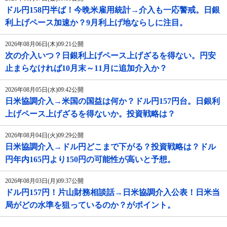
ドル円158円半ば！今晩米雇用統計→介入も一応警戒。日銀
利上げペース加速か？9月利上げ地ならしに注目。
2026年08月06日(木)09:21公開
次の介入いつ？日銀利上げペース上げざるを得ない。円安
止まらなければ10月末～11月に追加介入か？
2026年08月05日(水)09:42公開
日米協調介入→米国の国益は何か？ドル円157円台。日銀利
上げペース上げざるを得ないか。投資戦略は？
2026年08月04日(火)09:29公開
日米協調介入→ドル円どこまで下がる？投資戦略は？ドル
円年内165円より150円の可能性が高いと予想。
2026年08月03日(月)09:37公開
ドル円157円！片山財務相談話→日米協調介入公表！日米当
局がどの水準を狙っているのか？がポイント。