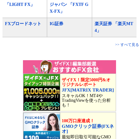
「LIGHT FX」
ジャパン 「FXTF G
X-FX」
FXブロードネット
IG証券
楽天証券 「楽天MT
4」
>> すべて見る
ザイFX！限定5000円&オ
リジナルレポート
JFX[MATRIX TRADER]
スキャルOK！MT4や
TradingViewを使った分析
も！
100万口座達成！
GMOクリック証券[FXネ
オ]
最短即日取引可能なGMO