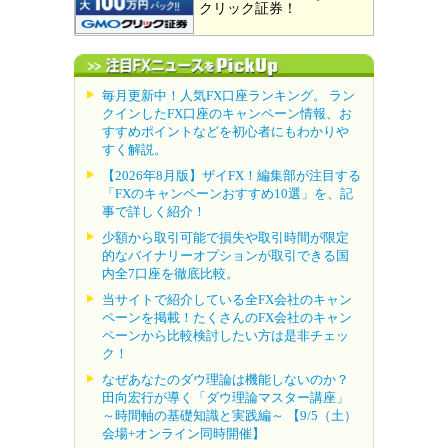
クリック証券！
毎月更新中！人気FX口座ランキング。 ラン
クインしたFX口座のキャンペーン情報、お
すすめポイントなどを初心者にもわかりや
すく解説。
【2026年8月版】ザイFX！編集部が注目する
「FXのキャンペーンおすすめ10選」を、記
事で詳しく紹介！
少額から取引可能で損失や取引時間が限定
的なバイナリーオプションが取引できる国
内全7口座を徹底比較。
当サイトで紹介している全FX会社のキャン
ペーンを掲載！たくさんのFX会社のキャン
ペーンから比較検討したい方は是非チェッ
ク！
なぜあなたのダウ理論は機能しないのか？
田向宏行が導く「ダウ理論マスター講座」
～時間軸の基礎知識と実践編～ 【9/5（土）
会場+オンライン同時開催】