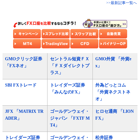
>>最新記事一覧へ
GMOクリック証券
セントラル短資ＦＸ
GMO外貨 「外貨e
「FXネオ」
「ＦＸダイレクトプ
x」
ラス」
SBI FXトレード
トレイダーズ証券
外為どっとコム
「みんなのFX」
「外貨ネクストネ
オ」
JFX 「MATRIX TR
ゴールデンウェイ・
ヒロセ通商 「LION
ADER」
ジャパン 「FXTF M
FX」
T4」
トレイダーズ証券
ゴールデンウェイ・
松井証券