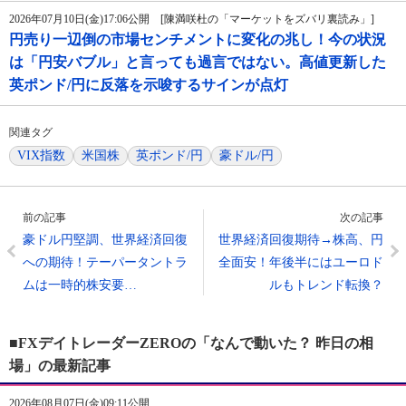
2026年07月10日(金)17:06公開 [陳満咲杜の「マーケットをズバリ裏読み」]
円売り一辺倒の市場センチメントに変化の兆し！今の状況
は「円安バブル」と言っても過言ではない。高値更新した
英ポンド/円に反落を示唆するサインが点灯
関連タグ
VIX指数
米国株
英ポンド/円
豪ドル/円
前の記事
次の記事
豪ドル円堅調、世界経済回復
世界経済回復期待→株高、円
への期待！テーパータントラ
全面安！年後半にはユーロド
ムは一時的株安要…
ルもトレンド転換？
■FXデイトレーダーZEROの「なんで動いた？ 昨日の相
場」の最新記事
2026年08月07日(金)09:11公開