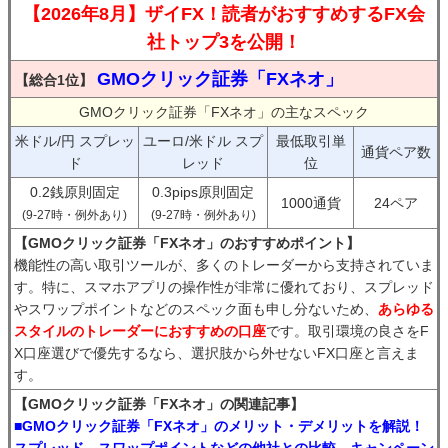
【2026年8月】ザイFX！読者がおすすめするFX会
社トップ3を公開！
GMOクリック証券「FXネオ」
【総合1位】
GMOクリック証券「FXネオ」の主なスペック
米ドル/円 スプレッ
ユーロ/米ドル スプ
最低取引単
通貨ペア数
ド
レッド
位
0.2銭原則固定
0.3pips原則固定
1000通貨
24ペア
(9-27時・例外あり)
(9-27時・例外あり)
【GMOクリック証券「FXネオ」のおすすめポイント】
機能性の高い取引ツールが、多くのトレーダーから支持されていま
す。特に、スマホアプリの操作性が非常に優れており、スプレッド
やスワップポイントなどのスペック面も申し分ないため、
あらゆる
スタイルのトレーダーにおすすめの口座
です。取引環境の良さをF
X口座選びで優先するなら、選択肢から外せないFX口座と言えま
す。
【GMOクリック証券「FXネオ」の関連記事】
■GMOクリック証券「FXネオ」のメリット・デメリットを解説！