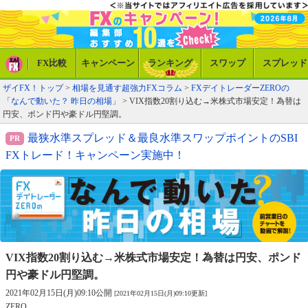
FX比較
キャンペーン
ランキング
スワップ
スプレッド
ザイFX！トップ
>
相場を見通す超強力FXコラム
>
FXデイトレーダーZEROの
「なんで動いた？ 昨日の相場」
> VIX指数20割り込む→米株式市場安定！為替は
円安、ポンド円や豪ドル円堅調。
最狭水準スプレッド＆最良水準スワップポイントのSBI
FXトレード！キャンペーン実施中！
VIX指数20割り込む→米株式市場安定！
為替は円安、ポンド
円や豪ドル円堅調。
2021年02月15日(月)09:10公開
[2021年02月15日(月)09:10更新]
ZERO