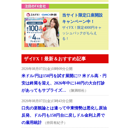
当サイト限定口座開設
キャンペーン中！
ザイFX！限定4000円キャ
ッシュバックがもらえ
る！
ザイFX！最新＆おすすめ記事
2026年08月07日(金)18時09分公開
米ドル/円は150円を試す展開に!? 米ドル高・円
安は終焉を迎え、2026年中に140円の大台打診
があってもサプライズ…
（陳満咲杜）
2026年08月07日(金)15時43分公開
口先の楽観論とは違って中東情勢は悪化し原油
反発、ドル円も158円台に戻しドル金利上昇で
の雇用統計
（持田有紀子）