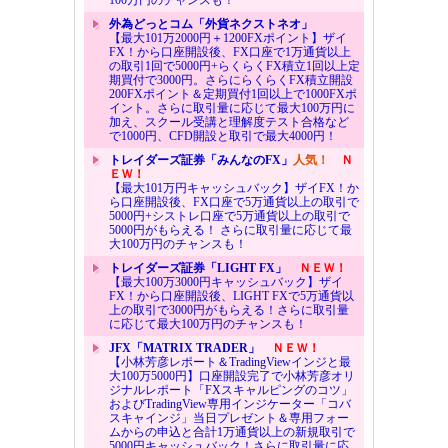
外為どっとコム「外貨ネクストネオ」
【最大101万2000円＋1200FXポイント】ザイ
FX！から口座開設後、FX口座で1万通貨以上
の取引1回で5000円+らくらくFX積立1回以上定
期買付で3000円。さらにらくらくFX積立開設
200FXポイント＆定期買付1回以上で1000FXポ
イント。さらに取引量に応じて最大100万円に
加え、スクール受講と理解度テスト合格など
で1000円、CFD開設と取引で最大4000円！
トレイダーズ証券「みんなのFX」
人気！
Ｎ
ＥＷ！
【最大101万円キャッシュバック】ザイFX！か
ら口座開設後、FX口座で5万通貨以上の取引で
5000円+シストレ口座で5万通貨以上の取引で
5000円がもらえる！ さらに取引量に応じて最
大100万円のチャンスも！
トレイダーズ証券「LIGHT FX」
ＮＥＷ！
【最大100万3000円キャッシュバック】ザイ
FX！から口座開設後、LIGHT FXで5万通貨以
上の取引で3000円がもらえる！さらに取引量
に応じて最大100万円のチャンスも！
JFX「MATRIX TRADER」
ＮＥＷ！
【小林芳彦レポート＆TradingViewインジと最
大100万5000円】口座開設完了で小林芳彦オリ
ジナルレポート「FXスキャルピングのコツ」
およびTradingView専用インジケーター「コバ
スキャインジ」当日プレゼント＆専用フォー
ムからの申込と合計1万通貨以上の新規取引で
5000円キャッシュバック！さらに取引量に応