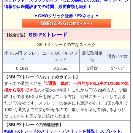
スプレッド、スワップポイントなどの他社との比較、キャンペーン
情報や口座開設までの時間、必要書類も紹介！
▼GMOクリック証券「FXネオ」▼
SBI FXトレード
【総合2位】
SBI FXトレードの主なスペック
米ドル/円 スプレッ
ユーロ/米ドル スプ
最低取引単
通貨ペア数
ド
レッド
位
0.18銭
0.3pips
1通貨
34ペア
【SBI FXトレードのおすすめポイント】
すべての通貨ペアを
「1通貨」単位、一般的なFX口座の1/1000の規
模から取引できる
のが最大の特徴！ これからFXを始める人、少額
取引ができるFX口座を探している方は、絶対にチェックしておき
たいFX会社です。スプレッドの狭さにも定評があり、1回の取引で
1000万通貨まで注文が出せるので、取引量が増えて稼げるように
なってからも長く使い続けられます。
【SBI FXトレードの関連記事】
■SBI FXトレードのメリット・デメリットを解説！ スプレッド、