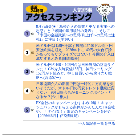
8月7日(金)■『為替介入の影響と更なる実施への
思惑』と『米国の雇用統計の発表』、そして
『米国の金融政策への思惑(利上げへの思惑に注
視)』に注目！(羊飼い)
米ドル/円は150円を試す展開に!? 米ドル高・円
安は終焉を迎え、2026年中に140円の大台打診
があってもサプライズではない！ 今回の介入は
成功するとみる(陳満咲杜)
米ドル/円の160～162円台は日米当局の防衛ライ
ンに！ GW介入時安値155円、神田シーリング
152円が下値めど、押し目買いから戻り売り戦
略へ(西原宏一)
日米協調介入の影響で円は一時的に方向感を失
いそうだが、米ドル/円の円安トレンド継続は変
えない！9月日銀会合がターニングポイントと
なるか？(今井雅人)
FX会社のキャンペーンおすすめ10選！ キャッ
シュバックがもらえる条件がかんたんなFX会社
や、「ザイFX！」限定のキャンペーンを紹介
【2026年8月】(FX情報局)
>>人気記事一覧を見る