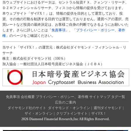
当ウェブサイトにおけるデータは、セントラル短資ＦＸ、クォンツ・リサーチ、
ＤＺＨフィナンシャルリサーチ、フィスコから情報の提供を受けております。
本ウェブサイト「ザイFX！」は、情報の提供を目的として運営しており、投
資、その他の行動を勧誘する目的では運営しておりません。通貨ペアの選択、売
買レートなど投資の最終決定は、お客様ご自身の判断でなさるようにお願いいた
します。さらに詳しいことは
「免責事項」
、
「プライバシー・ポリシー、著作
権」
のページをご確認ください。
当サイト「ザイFX！」の運営元：株式会社ダイヤモンド・フィナンシャル・リ
サーチ
株主：株式会社ダイヤモンド社（100％）
加入協会：一般社団法人日本暗号資産ビジネス協会（ＪＣＢＡ）
免責事項
会社概要
プライバシー・ポリシー、著作権
サイトマップ
タグ一覧
広告のご案内
ダイヤモンド社のサイト
ダイヤモンド・オンライン
|
週刊ダイヤモンド
|
ザイ・オンライン
|
クリプトインサイト
|
ザイFX！
2026 Diamond Financial Research,Inc All Rights Reserved.