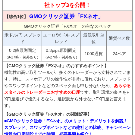
社トップ3を公開！
GMOクリック証券「FXネオ」
【総合1位】
GMOクリック証券「FXネオ」の主なスペック
米ドル/円 スプレッ
ユーロ/米ドル スプ
最低取引単
通貨ペア数
ド
レッド
位
0.2銭原則固定
0.3pips原則固定
1000通貨
24ペア
(9-27時・例外あり)
(9-27時・例外あり)
【GMOクリック証券「FXネオ」のおすすめポイント】
機能性の高い取引ツールが、多くのトレーダーから支持されていま
す。特に、スマホアプリの操作性が非常に優れており、スプレッド
やスワップポイントなどのスペック面も申し分ないため、
あらゆる
スタイルのトレーダーにおすすめの口座
です。取引環境の良さをF
X口座選びで優先するなら、選択肢から外せないFX口座と言えま
す。
【GMOクリック証券「FXネオ」の関連記事】
■GMOクリック証券「FXネオ」のメリット・デメリットを解説！
スプレッド、スワップポイントなどの他社との比較、キャンペーン
情報や口座開設までの時間、必要書類も紹介！