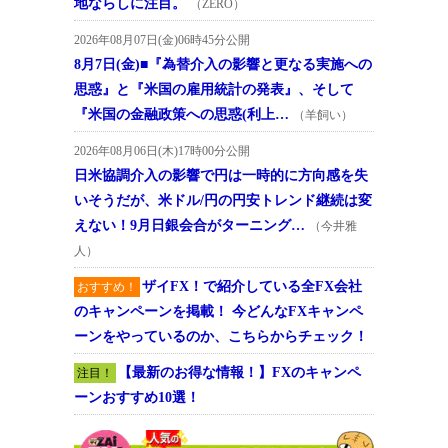
地ならしに注目。
（ZERO）
2026年08月07日(金)06時45分公開
8月7日(金)■『為替介入の影響と更なる実施への
思惑』と『米国の雇用統計の発表』、そして
『米国の金融政策への思惑(利上…
（羊飼い）
2026年08月06日(木)17時00分公開
日米協調介入の影響で円は一時的に方向感を失
いそうだが、米ドル/円の円安トレンド継続は変
えない！9月日銀会合がターニング…
（今井雅
人）
ザイFX！で紹介している全FX会社
おすすめ！
のキャンペーンを掲載！ 今どんなFXキャンペ
ーンをやっているのか、こちらからチェック！
【最新のお得な情報！】FXのキャンペ
注目！
ーンおすすめ10選！