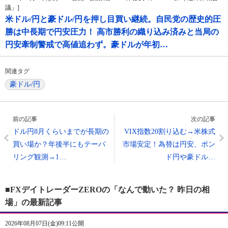
議」]
米ドル/円と豪ドル/円を押し目買い継続。自民党の歴史的圧
勝は中長期で円安圧力！ 高市勝利の織り込み済みと当局の
円安牽制警戒で高値追わず。豪ドルが年初…
関連タグ
豪ドル/円
前の記事
次の記事
ドル円8月くらいまでが長期の
VIX指数20割り込む→米株式
買い場か？年後半にもテーパ
市場安定！為替は円安、ポン
リング観測→1…
ド円や豪ドル…
■FXデイトレーダーZEROの「なんで動いた？ 昨日の相
場」の最新記事
2026年08月07日(金)09:11公開