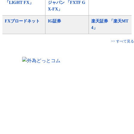
「LIGHT FX」
ジャパン 「FXTF G
X-FX」
FXブロードネット
IG証券
楽天証券 「楽天MT
4」
>> すべて見る