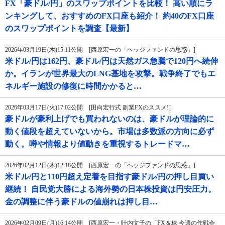
FX「豪ドル/円」のスワップポイントを比較！ 高い順にラ
ンキングして、おすすめのFX口座も紹介！ 約40のFX口座
のスワップポイントを調査【最新】
2026年03月19日(木)15:11公開 [西原宏一の「ヘッジファンドの思惑」]
米ドル/円は162円、豪ドル/円は天然ガス急騰で120円へ続伸
か。イランが世界最大のLNG基地を攻撃。戦争終了でもエ
ネルギー施設の修復に時間かかると…
2026年03月17日(火)17:02公開 [田向宏行式 副業FXのススメ!]
豪ドルが豪利上げでも買われないのは、豪ドルが理論的に
動く値段を超えていないから。市場は多数派の方向に必ず
動く。噂や情報より値動きを重視するトレードマ…
2026年02月12日(木)12:18公開 [西原宏一の「ヘッジファンドの思惑」]
米ドル/円と110円超え定着を目指す豪ドル/円の押し目買い
継続！ 自民党大勝による海外勢の日本株投資は円安圧力。
金の調整に伴う豪ドルの値崩れは押し目…
2026年02月09日(月)16:14公開 [西原宏一・叶内文子の「FX＆株 今週の作戦会