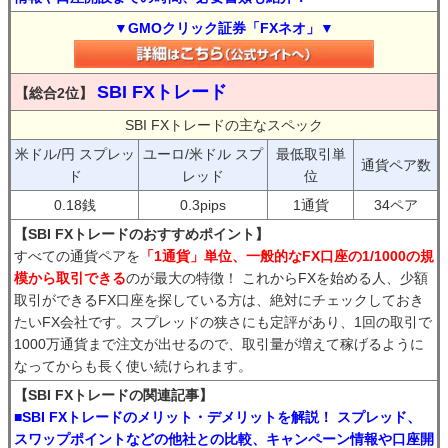
▼GMOクリック証券「FXネオ」▼
SBI FXトレード
【総合2位】
SBI FXトレードの主なスペック
米ドル/円 スプレッ
ユーロ/米ドル スプ
最低取引単
通貨ペア数
ド
レッド
位
0.18銭
0.3pips
1通貨
34ペア
【SBI FXトレードのおすすめポイント】
すべての通貨ペアを
「1通貨」単位、一般的なFX口座の1/1000の規
模から取引できる
のが最大の特徴！ これからFXを始める人、少額
取引ができるFX口座を探している方は、絶対にチェックしておき
たいFX会社です。スプレッドの狭さにも定評があり、1回の取引で
1000万通貨まで注文が出せるので、取引量が増えて稼げるように
なってからも長く使い続けられます。
【SBI FXトレードの関連記事】
■SBI FXトレードのメリット・デメリットを解説！ スプレッド、
スワップポイントなどの他社との比較、キャンペーン情報や口座開