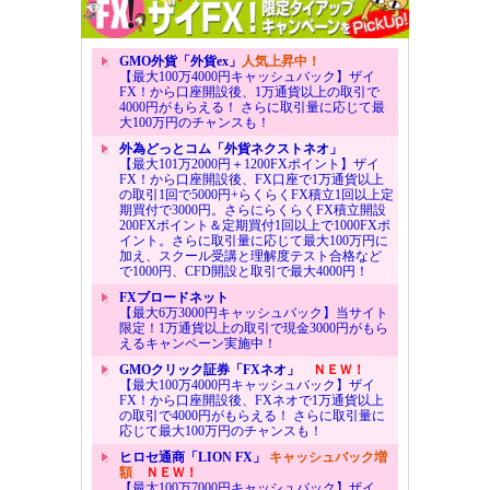
GMO外貨「外貨ex」
人気上昇中！
【最大100万4000円キャッシュバック】ザイ
FX！から口座開設後、1万通貨以上の取引で
4000円がもらえる！ さらに取引量に応じて最
大100万円のチャンスも！
外為どっとコム「外貨ネクストネオ」
【最大101万2000円＋1200FXポイント】ザイ
FX！から口座開設後、FX口座で1万通貨以上
の取引1回で5000円+らくらくFX積立1回以上定
期買付で3000円。さらにらくらくFX積立開設
200FXポイント＆定期買付1回以上で1000FXポ
イント。さらに取引量に応じて最大100万円に
加え、スクール受講と理解度テスト合格など
で1000円、CFD開設と取引で最大4000円！
FXブロードネット
【最大6万3000円キャッシュバック】当サイト
限定！1万通貨以上の取引で現金3000円がもら
えるキャンペーン実施中！
GMOクリック証券「FXネオ」
ＮＥＷ！
【最大100万4000円キャッシュバック】ザイ
FX！から口座開設後、FXネオで1万通貨以上
の取引で4000円がもらえる！ さらに取引量に
応じて最大100万円のチャンスも！
ヒロセ通商「LION FX」
キャッシュバック増
額
ＮＥＷ！
【最大100万7000円キャッシュバック】ザイ