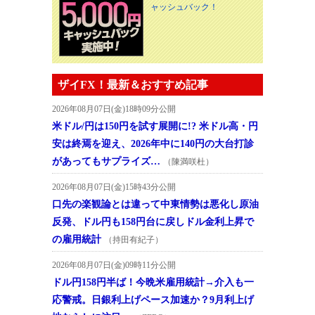
ャッシュバック！
ザイFX！最新＆おすすめ記事
2026年08月07日(金)18時09分公開
米ドル/円は150円を試す展開に!? 米ドル高・円
安は終焉を迎え、2026年中に140円の大台打診
があってもサプライズ…
（陳満咲杜）
2026年08月07日(金)15時43分公開
口先の楽観論とは違って中東情勢は悪化し原油
反発、ドル円も158円台に戻しドル金利上昇で
の雇用統計
（持田有紀子）
2026年08月07日(金)09時11分公開
ドル円158円半ば！今晩米雇用統計→介入も一
応警戒。日銀利上げペース加速か？9月利上げ