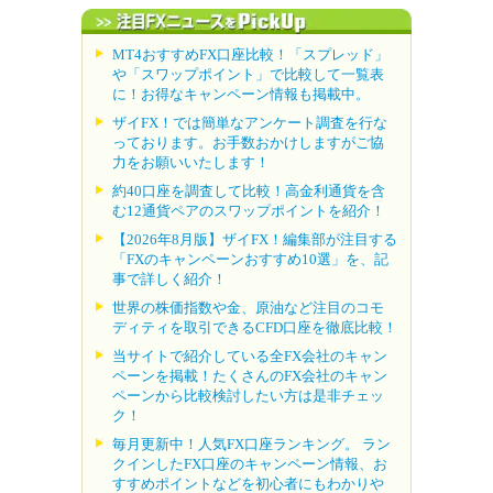
MT4おすすめFX口座比較！「スプレッド」
や「スワップポイント」で比較して一覧表
に！お得なキャンペーン情報も掲載中。
ザイFX！では簡単なアンケート調査を行な
っております。お手数おかけしますがご協
力をお願いいたします！
約40口座を調査して比較！高金利通貨を含
む12通貨ペアのスワップポイントを紹介！
【2026年8月版】ザイFX！編集部が注目する
「FXのキャンペーンおすすめ10選」を、記
事で詳しく紹介！
世界の株価指数や金、原油など注目のコモ
ディティを取引できるCFD口座を徹底比較！
当サイトで紹介している全FX会社のキャン
ペーンを掲載！たくさんのFX会社のキャン
ペーンから比較検討したい方は是非チェッ
ク！
毎月更新中！人気FX口座ランキング。 ラン
クインしたFX口座のキャンペーン情報、お
すすめポイントなどを初心者にもわかりや