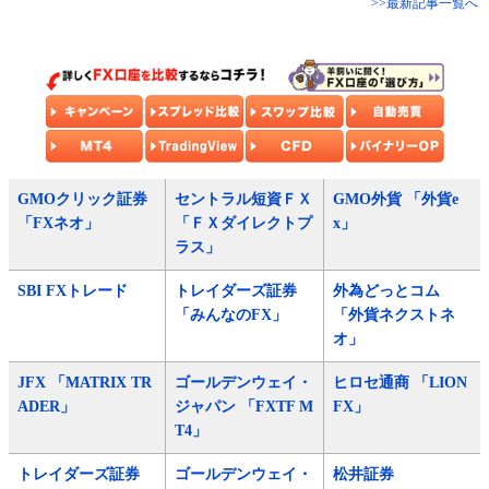
>>最新記事一覧へ
GMOクリック証券
セントラル短資ＦＸ
GMO外貨 「外貨e
「FXネオ」
「ＦＸダイレクトプ
x」
ラス」
SBI FXトレード
トレイダーズ証券
外為どっとコム
「みんなのFX」
「外貨ネクストネ
オ」
JFX 「MATRIX TR
ゴールデンウェイ・
ヒロセ通商 「LION
ADER」
ジャパン 「FXTF M
FX」
T4」
トレイダーズ証券
ゴールデンウェイ・
松井証券