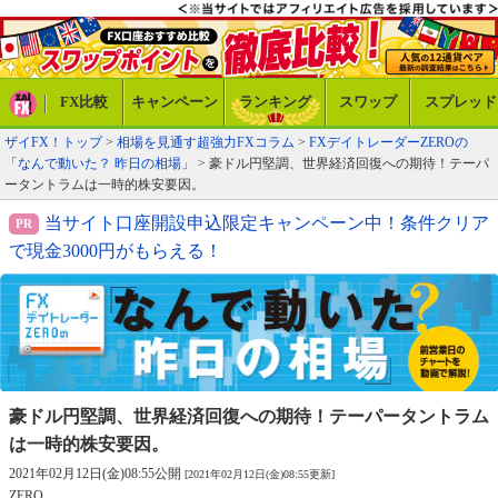
FX比較
キャンペーン
ランキング
スワップ
スプレッド
ザイFX！トップ
>
相場を見通す超強力FXコラム
>
FXデイトレーダーZEROの
「なんで動いた？ 昨日の相場」
> 豪ドル円堅調、世界経済回復への期待！テーパ
ータントラムは一時的株安要因。
当サイト口座開設申込限定キャンペーン中！条件クリア
で現金3000円がもらえる！
豪ドル円堅調、世界経済回復への期待！
テーパータントラム
は一時的株安要因。
2021年02月12日(金)08:55公開
[2021年02月12日(金)08:55更新]
ZERO