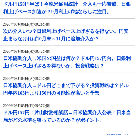
ドル円158円半ば！今晩米雇用統計→介入も一応警戒。日銀
利上げペース加速か？9月利上げ地ならしに注目。
2026年08月06日(木)09:21公開
次の介入いつ？日銀利上げペース上げざるを得ない。円安
止まらなければ10月末～11月に追加介入か？
2026年08月05日(水)09:42公開
日米協調介入→米国の国益は何か？ドル円157円台。日銀利
上げペース上げざるを得ないか。投資戦略は？
2026年08月04日(火)09:29公開
日米協調介入→ドル円どこまで下がる？投資戦略は？ドル
円年内165円より150円の可能性が高いと予想。
2026年08月03日(月)09:37公開
ドル円157円！片山財務相談話→日米協調介入公表！日米当
局がどの水準を狙っているのか？がポイント。