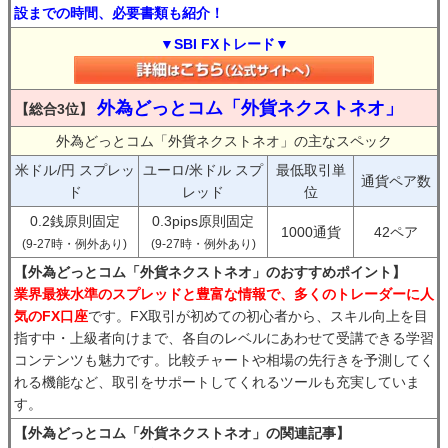
設までの時間、必要書類も紹介！
▼SBI FXトレード▼
外為どっとコム「外貨ネクストネオ」
【総合3位】
外為どっとコム「外貨ネクストネオ」の主なスペック
米ドル/円 スプレッ
ユーロ/米ドル スプ
最低取引単
通貨ペア数
ド
レッド
位
0.2銭原則固定
0.3pips原則固定
1000通貨
42ペア
(9-27時・例外あり)
(9-27時・例外あり)
【外為どっとコム「外貨ネクストネオ」のおすすめポイント】
業界最狭水準のスプレッドと豊富な情報で、多くのトレーダーに人
気のFX口座
です。FX取引が初めての初心者から、スキル向上を目
指す中・上級者向けまで、各自のレベルにあわせて受講できる学習
コンテンツも魅力です。比較チャートや相場の先行きを予測してく
れる機能など、取引をサポートしてくれるツールも充実していま
す。
【外為どっとコム「外貨ネクストネオ」の関連記事】