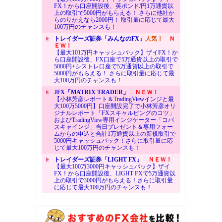
FX！から口座開設後、英ポンド/円1万通貨以
上の取引で5000円がもらえる！ さらに他社か
らのりかえなら2000円！ 取引量に応じて最大
100万円のチャンスも！
トレイダーズ証券「みんなのFX」
人気！
Ｎ
ＥＷ！
【最大101万円キャッシュバック】ザイFX！か
ら口座開設後、FX口座で5万通貨以上の取引で
5000円+シストレ口座で5万通貨以上の取引で
5000円がもらえる！ さらに取引量に応じて最
大100万円のチャンスも！
JFX「MATRIX TRADER」
ＮＥＷ！
【小林芳彦レポート＆TradingViewインジと最
大100万5000円】口座開設完了で小林芳彦オリ
ジナルレポート「FXスキャルピングのコツ」
およびTradingView専用インジケーター「コバ
スキャインジ」当日プレゼント＆専用フォー
ムからの申込と合計1万通貨以上の新規取引で
5000円キャッシュバック！さらに取引量に応
じて最大100万円のチャンスも！
トレイダーズ証券「LIGHT FX」
ＮＥＷ！
【最大100万3000円キャッシュバック】ザイ
FX！から口座開設後、LIGHT FXで5万通貨以
上の取引で3000円がもらえる！さらに取引量
に応じて最大100万円のチャンスも！