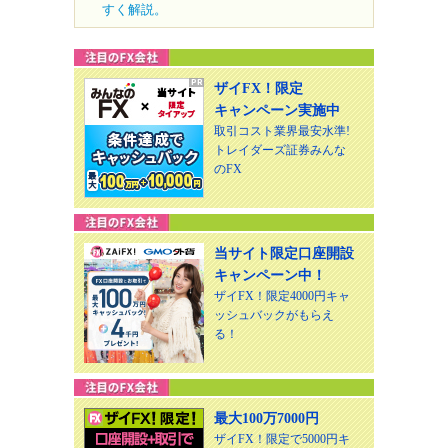
すく解説。
ザイFX！限定
キャンペーン実施中
取引コスト業界最安水準!
トレイダーズ証券みんな
のFX
当サイト限定口座開設
キャンペーン中！
ザイFX！限定4000円キャ
ッシュバックがもらえ
る！
最大100万7000円
ザイFX！限定で5000円キ