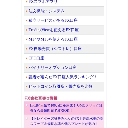
FXスマホアプリ
注文機能・システム
積立サービスがあるFX口座
TradingViewを使えるFX口座
MT4やMT5を使えるFX口座
FX自動売買（シストレ）口座
CFD口座
バイナリーオプション口座
読者が選んだFX口座人気ランキング！
ビットコイン取引所・販売所を比較
圧倒的人気で100万口座達成！ GMOクリック証
券なら最短即日で取引OK！
【トレイダーズ証券みんなのFX】最高水準の高
スワップ＆最狭水準の低スプレッドが魅力！