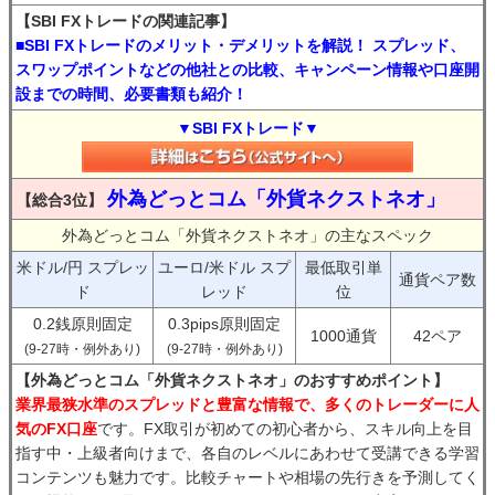
【SBI FXトレードの関連記事】
■SBI FXトレードのメリット・デメリットを解説！ スプレッド、
スワップポイントなどの他社との比較、キャンペーン情報や口座開
設までの時間、必要書類も紹介！
▼SBI FXトレード▼
外為どっとコム「外貨ネクストネオ」
【総合3位】
外為どっとコム「外貨ネクストネオ」の主なスペック
米ドル/円 スプレッ
ユーロ/米ドル スプ
最低取引単
通貨ペア数
ド
レッド
位
0.2銭原則固定
0.3pips原則固定
1000通貨
42ペア
(9-27時・例外あり)
(9-27時・例外あり)
【外為どっとコム「外貨ネクストネオ」のおすすめポイント】
業界最狭水準のスプレッドと豊富な情報で、多くのトレーダーに人
気のFX口座
です。FX取引が初めての初心者から、スキル向上を目
指す中・上級者向けまで、各自のレベルにあわせて受講できる学習
コンテンツも魅力です。比較チャートや相場の先行きを予測してく