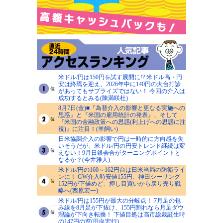
米ドル/円は150円を試す展開に!? 米ドル高・円
安は終焉を迎え、2026年中に140円の大台打診
があってもサプライズではない！ 今回の介入は
成功するとみる(陳満咲杜)
8月7日(金)■『為替介入の影響と更なる実施への
思惑』と『米国の雇用統計の発表』、そして
『米国の金融政策への思惑(利上げへの思惑に注
視)』に注目！(羊飼い)
日米協調介入の影響で円は一時的に方向感を失
いそうだが、米ドル/円の円安トレンド継続は変
えない！9月日銀会合がターニングポイントと
なるか？(今井雅人)
米ドル/円の160～162円台は日米当局の防衛ライ
ンに！ GW介入時安値155円、神田シーリング
152円が下値めど、押し目買いから戻り売り戦
略へ(西原宏一)
米ドル/円は155円が最大の分岐点！ 7月足の包
み線を8月足が下抜け、155円割れなら月足ダウ
理論が下向き転換！ 下値目処は高市総裁誕生時
の147円の窓(田向宏行)