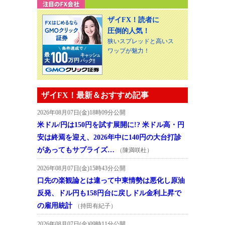
ザイFX！読者に
圧倒的人気！
狭いスプレッドと高いス
ワップが魅力！
ザイFX！最新＆おすすめ記事
2026年08月07日(金)18時09分公開
米ドル/円は150円を試す展開に!? 米ドル高・円
安は終焉を迎え、2026年中に140円の大台打診
があってもサプライズ…
（陳満咲杜）
2026年08月07日(金)15時43分公開
口先の楽観論とは違って中東情勢は悪化し原油
反発、ドル円も158円台に戻しドル金利上昇で
の雇用統計
（持田有紀子）
2026年08月07日(金)09時11分公開