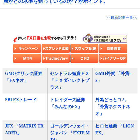
局がどの水準を狙っているのか？がポイント。
>>最新記事一覧へ
GMOクリック証券
セントラル短資ＦＸ
GMO外貨 「外貨e
「FXネオ」
「ＦＸダイレクトプ
x」
ラス」
SBI FXトレード
トレイダーズ証券
外為どっとコム
「みんなのFX」
「外貨ネクストネ
オ」
JFX 「MATRIX TR
ゴールデンウェイ・
ヒロセ通商 「LION
ADER」
ジャパン 「FXTF M
FX」
T4」