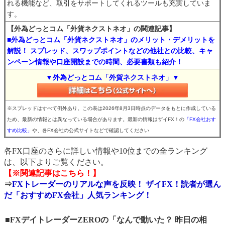
れる機能など、取引をサポートしてくれるツールも充実していま
す。
【外為どっとコム「外貨ネクストネオ」の関連記事】
■外為どっとコム「外貨ネクストネオ」のメリット・デメリットを
解説！ スプレッド、スワップポイントなどの他社との比較、キャ
ンペーン情報や口座開設までの時間、必要書類も紹介！
▼外為どっとコム「外貨ネクストネオ」▼
※スプレッドはすべて例外あり。この表は2026年8月3日時点のデータをもとに作成している
ため、最新の情報とは異なっている場合があります。最新の情報はザイFX！の
「FX会社おす
すめ比較」
や、各FX会社の公式サイトなどで確認してください
各FX口座のさらに詳しい情報や10位までの全ランキング
は、以下よりご覧ください。
【※関連記事はこちら！】
⇒
FXトレーダーのリアルな声を反映！ ザイFX！読者が選ん
だ「おすすめFX会社」人気ランキング！
■FXデイトレーダーZEROの「なんで動いた？ 昨日の相