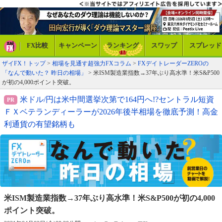
FX比較
キャンペーン
ランキング
スワップ
スプレッド
ザイFX！トップ
>
相場を見通す超強力FXコラム
>
FXデイトレーダーZEROの
「なんで動いた？ 昨日の相場」
> 米ISM製造業指数→37年ぶり高水準！米S&P500
が初の4,000ポイント突破。
米ドル/円は米中間選挙次第で164円へ!?セントラル短資
ＦＸベテランディーラーが2026年後半相場を徹底予測！高金
利通貨の有望銘柄も
米ISM製造業指数→37年ぶり高水準！
米S&P500が初の4,000
ポイント突破。