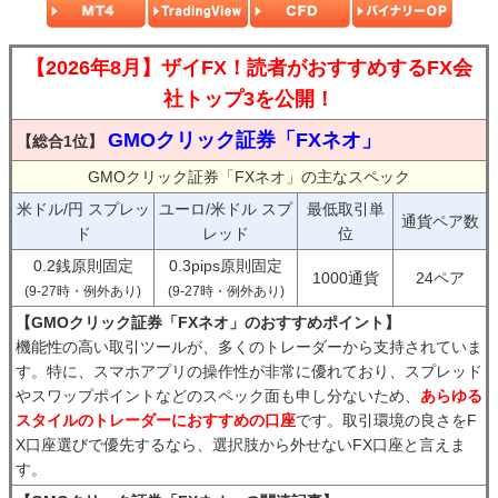
【2026年8月】ザイFX！読者がおすすめするFX会
社トップ3を公開！
GMOクリック証券「FXネオ」
【総合1位】
GMOクリック証券「FXネオ」の主なスペック
米ドル/円 スプレッ
ユーロ/米ドル スプ
最低取引単
通貨ペア数
ド
レッド
位
0.2銭原則固定
0.3pips原則固定
1000通貨
24ペア
(9-27時・例外あり)
(9-27時・例外あり)
【GMOクリック証券「FXネオ」のおすすめポイント】
機能性の高い取引ツールが、多くのトレーダーから支持されていま
す。特に、スマホアプリの操作性が非常に優れており、スプレッド
やスワップポイントなどのスペック面も申し分ないため、
あらゆる
スタイルのトレーダーにおすすめの口座
です。取引環境の良さをF
X口座選びで優先するなら、選択肢から外せないFX口座と言えま
す。