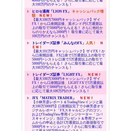
4000円がもらえる！ さらに取引量に応じて最
大100万円のチャンスも！
ヒロセ通商「LION FX」
キャッシュバック増
額
ＮＥＷ！
【最大100万7000円キャッシュバック】ザイ
FX！から口座開設後、英ポンド/円1万通貨以
上の取引で5000円がもらえる！ さらに他社か
らのりかえなら2000円！ 取引量に応じて最大
100万円のチャンスも！
トレイダーズ証券「みんなのFX」
人気！
Ｎ
ＥＷ！
【最大101万円キャッシュバック】ザイFX！か
ら口座開設後、FX口座で5万通貨以上の取引で
5000円+シストレ口座で5万通貨以上の取引で
5000円がもらえる！ さらに取引量に応じて最
大100万円のチャンスも！
トレイダーズ証券「LIGHT FX」
ＮＥＷ！
【最大100万3000円キャッシュバック】ザイ
FX！から口座開設後、LIGHT FXで5万通貨以
上の取引で3000円がもらえる！さらに取引量
に応じて最大100万円のチャンスも！
JFX「MATRIX TRADER」
ＮＥＷ！
【小林芳彦レポート＆TradingViewインジと最
大100万5000円】口座開設完了で小林芳彦オリ
ジナルレポート「FXスキャルピングのコツ」
およびTradingView専用インジケーター「コバ
スキャインジ」当日プレゼント＆専用フォー
ムからの申込と合計1万通貨以上の新規取引で
5000円キャッシュバック！さらに取引量に応
じて最大100万円のチャンスも！