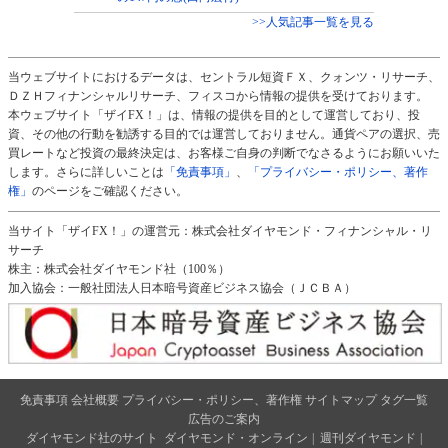
>>人気記事一覧を見る
当ウェブサイトにおけるデータは、セントラル短資ＦＸ、クォンツ・リサーチ、
ＤＺＨフィナンシャルリサーチ、フィスコから情報の提供を受けております。
本ウェブサイト「ザイFX！」は、情報の提供を目的として運営しており、投
資、その他の行動を勧誘する目的では運営しておりません。通貨ペアの選択、売
買レートなど投資の最終決定は、お客様ご自身の判断でなさるようにお願いいた
します。さらに詳しいことは
「免責事項」
、
「プライバシー・ポリシー、著作
権」
のページをご確認ください。
当サイト「ザイFX！」の運営元：株式会社ダイヤモンド・フィナンシャル・リ
サーチ
株主：株式会社ダイヤモンド社（100％）
加入協会：一般社団法人日本暗号資産ビジネス協会（ＪＣＢＡ）
免責事項
会社概要
プライバシー・ポリシー、著作権
サイトマップ
タグ一覧
広告のご案内
ダイヤモンド社のサイト
ダイヤモンド・オンライン
|
週刊ダイヤモンド
|