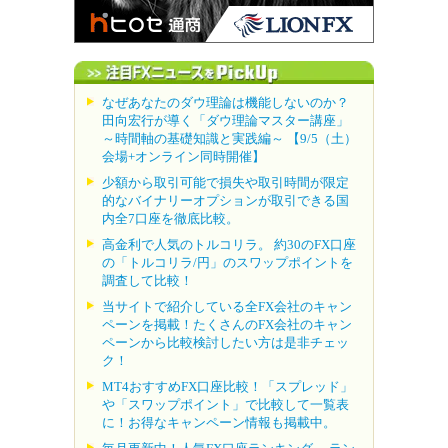
なぜあなたのダウ理論は機能しないのか？
田向宏行が導く「ダウ理論マスター講座」
～時間軸の基礎知識と実践編～ 【9/5（土）
会場+オンライン同時開催】
少額から取引可能で損失や取引時間が限定
的なバイナリーオプションが取引できる国
内全7口座を徹底比較。
高金利で人気のトルコリラ。 約30のFX口座
の「トルコリラ/円」のスワップポイントを
調査して比較！
当サイトで紹介している全FX会社のキャン
ペーンを掲載！たくさんのFX会社のキャン
ペーンから比較検討したい方は是非チェッ
ク！
MT4おすすめFX口座比較！「スプレッド」
や「スワップポイント」で比較して一覧表
に！お得なキャンペーン情報も掲載中。