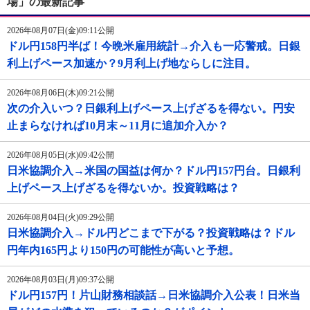
場」の最新記事
2026年08月07日(金)09:11公開
ドル円158円半ば！今晩米雇用統計→介入も一応警戒。日銀
利上げペース加速か？9月利上げ地ならしに注目。
2026年08月06日(木)09:21公開
次の介入いつ？日銀利上げペース上げざるを得ない。円安
止まらなければ10月末～11月に追加介入か？
2026年08月05日(水)09:42公開
日米協調介入→米国の国益は何か？ドル円157円台。日銀利
上げペース上げざるを得ないか。投資戦略は？
2026年08月04日(火)09:29公開
日米協調介入→ドル円どこまで下がる？投資戦略は？ドル
円年内165円より150円の可能性が高いと予想。
2026年08月03日(月)09:37公開
ドル円157円！片山財務相談話→日米協調介入公表！日米当