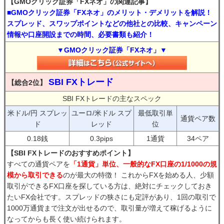
【GMOクリック証券「FXネオ」の関連記事】
■GMOクリック証券「FXネオ」のメリット・デメリットを解説！
スプレッド、スワップポイントなどの他社との比較、キャンペーン
情報や口座開設までの時間、必要書類も紹介！
▼GMOクリック証券「FXネオ」▼
SBI FXトレード
【総合2位】
SBI FXトレードの主なスペック
米ドル/円 スプレッ
ユーロ/米ドル スプ
最低取引単
通貨ペア数
ド
レッド
位
0.18銭
0.3pips
1通貨
34ペア
【SBI FXトレードのおすすめポイント】
すべての通貨ペアを
「1通貨」単位、一般的なFX口座の1/1000の規
模から取引できる
のが最大の特徴！ これからFXを始める人、少額
取引ができるFX口座を探している方は、絶対にチェックしておき
たいFX会社です。スプレッドの狭さにも定評があり、1回の取引で
1000万通貨まで注文が出せるので、取引量が増えて稼げるように
なってからも長く使い続けられます。