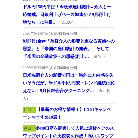
ドル円158円半ば！今晩米雇用統計→介入も一
応警戒。日銀利上げペース加速か？9月利上げ
地ならしに注目。
（ZERO）
2026年08月07日(金)06時45分公開
8月7日(金)■『為替介入の影響と更なる実施への
思惑』と『米国の雇用統計の発表』、そして
『米国の金融政策への思惑(利上…
（羊飼い）
2026年08月06日(木)17時00分公開
日米協調介入の影響で円は一時的に方向感を失
いそうだが、米ドル/円の円安トレンド継続は変
えない！9月日銀会合がターニング…
（今井雅
人）
【最新のお得な情報！】FXのキャンペ
注目！
ーンおすすめ10選！
約40口座を調査して人気12通貨ペアのス
注目！
ワップポイントの比較表を作成！高いスワップ