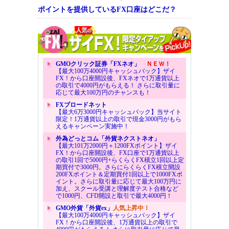
ポイントを提供しているFX口座はどこだ？
GMOクリック証券「FXネオ」
ＮＥＷ！
【最大100万4000円キャッシュバック】ザイ
FX！から口座開設後、FXネオで1万通貨以上
の取引で4000円がもらえる！ さらに取引量に
応じて最大100万円のチャンスも！
FXブロードネット
【最大6万3000円キャッシュバック】当サイト
限定！1万通貨以上の取引で現金3000円がもら
えるキャンペーン実施中！
外為どっとコム「外貨ネクストネオ」
【最大101万2000円＋1200FXポイント】ザイ
FX！から口座開設後、FX口座で1万通貨以上
の取引1回で5000円+らくらくFX積立1回以上定
期買付で3000円。さらにらくらくFX積立開設
200FXポイント＆定期買付1回以上で1000FXポ
イント。さらに取引量に応じて最大100万円に
加え、スクール受講と理解度テスト合格など
で1000円、CFD開設と取引で最大4000円！
GMO外貨「外貨ex」
人気上昇中！
【最大100万4000円キャッシュバック】ザイ
FX！から口座開設後、1万通貨以上の取引で