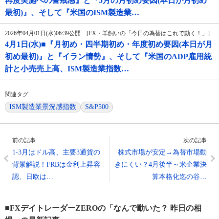
再度実施への警戒感』と『5月の月初め要因(本日が月初め
最初)』、そして『米国のISM製造業…
2026年04月01日(水)06:39公開 [FX・羊飼いの「今日の為替はこれで動く！」]
4月1日(水)■『月初め・四半期初め・年度初め要因(本日が月
初め最初)』と『イラン情勢』、そして『米国のADP雇用統
計と小売売上高、ISM製造業指数…
関連タグ
ISM製造業景況感指数
S&P500
前の記事
次の記事
1-3月はドル高、主要3通貨の
株式市場が安定→為替市場動
背景解説！FRBは金利上昇容
きにくい？4月後半～米企業決
認、日欧は…
算本格化迄の谷…
■FXデイトレーダーZEROの「なんで動いた？ 昨日の相