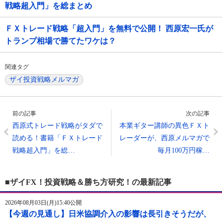
戦略超入門」を総まとめ
ＦＸトレード戦略「超入門」を無料で公開！ 西原宏一氏が
トランプ相場で勝てたワケは？
関連タグ
ザイ投資戦略メルマガ
前の記事
次の記事
西原式トレード戦略がタダで
本業ギター講師の異色ＦＸト
読める！書籍「ＦＸトレード
レーダーが、西原メルマガで
戦略超入門」を総…
毎月100万円稼…
■ザイFX！投資戦略＆勝ち方研究！の最新記事
2026年08月03日(月)15:40公開
【今週の見通し】日米協調介入の影響は長引きそうだが、