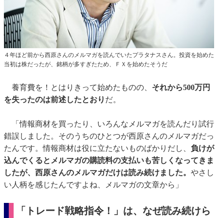
４年ほど前から西原さんのメルマガを読んでいたプラタナスさん。投資を始めた
当初は株だったが、銘柄が多すぎたため、ＦＸを始めたそうだ
養育費を！とはりきって始めたものの、
それから500万円
を失ったのは前述したとおり
だ。
「情報商材を買ったり、いろんなメルマガを読んだり試行
錯誤しました。そのうちのひとつが西原さんのメルマガだっ
たんです。情報商材は役に立たないものばかりだし、
負けが
込んでくるとメルマガの購読料の支払いも苦しくなってきま
したが、西原さんのメルマガだけは読み続けました。
やさし
い人柄を感じたんですよね、メルマガの文章から」
「トレード戦略指令！」は、なぜ読み続けら