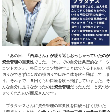
「あの日、
『西原さん』が繰り返しおっしゃっていたのが
資金管理の重要性
でした。それまでの自分は典型的な『コツ
コツドカン』。毎日コツコツ増やすことはできるものの、損
切りができずに１度の損切りで口座全体を吹っ飛ばしてしま
う。それまで、５回くらい口座を吹っ飛ばしていました。そ
んな自分に足りなかったのは
資金管理
だったんだ、と気づか
せてくれたのが西原さんです」
プラタナスさんに資金管理の重要性を口酸っぱく説いた
「西原さん」とは、
シティバンクでチーフディーラーを務め