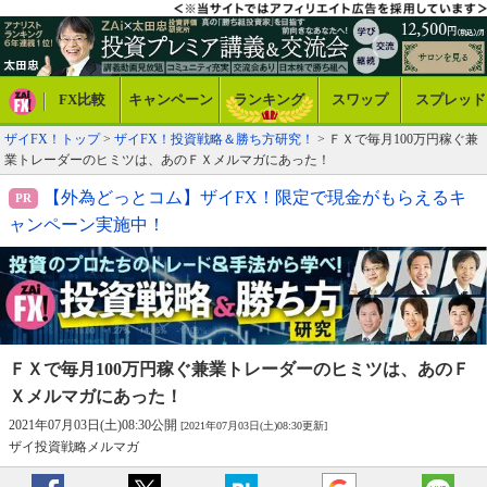
FX比較
キャンペーン
ランキング
スワップ
スプレッド
ザイFX！トップ
>
ザイFX！投資戦略＆勝ち方研究！
> ＦＸで毎月100万円稼ぐ兼
業トレーダーのヒミツは、あのＦＸメルマガにあった！
【外為どっとコム】ザイFX！限定で現金がもらえるキ
ャンペーン実施中！
ＦＸで毎月100万円稼ぐ兼業トレーダーの
ヒミツは、あのＦ
Ｘメルマガにあった！
2021年07月03日(土)08:30公開
[2021年07月03日(土)08:30更新]
ザイ投資戦略メルマガ