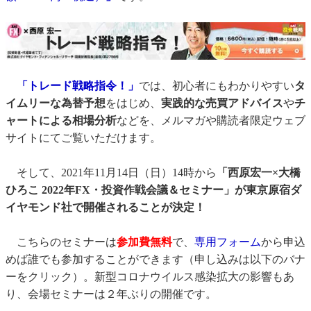
「トレード戦略指令！」
では、初心者にもわかりやすい
タ
イムリーな為替予想
をはじめ、
実践的な売買アドバイス
や
チ
ャートによる相場分析
などを、メルマガや購読者限定ウェブ
サイトにてご覧いただけます。
そして、2021年11月14日（日）14時から
「西原宏一×大橋
ひろこ 2022年FX・投資作戦会議＆セミナー」が東京原宿ダ
イヤモンド社で開催されることが決定！
こちらのセミナーは
参加費無料
で、
専用フォーム
から申込
めば誰でも参加することができます（申し込みは以下のバナ
ーをクリック）。新型コロナウイルス感染拡大の影響もあ
り、会場セミナーは２年ぶりの開催です。