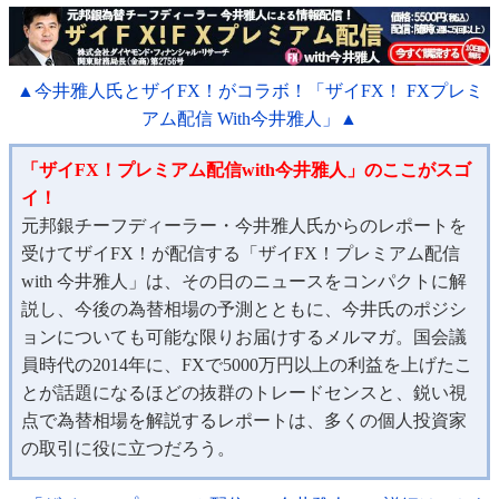
▲今井雅人氏とザイFX！がコラボ！「ザイFX！ FXプレミ
アム配信 With今井雅人」▲
「ザイFX！プレミアム配信with今井雅人」のここがスゴ
イ！
元邦銀チーフディーラー・今井雅人氏からのレポートを
受けてザイFX！が配信する「ザイFX！プレミアム配信
with 今井雅人」は、その日のニュースをコンパクトに解
説し、今後の為替相場の予測とともに、今井氏のポジシ
ョンについても可能な限りお届けするメルマガ。国会議
員時代の2014年に、FXで5000万円以上の利益を上げたこ
とが話題になるほどの抜群のトレードセンスと、鋭い視
点で為替相場を解説するレポートは、多くの個人投資家
の取引に役に立つだろう。