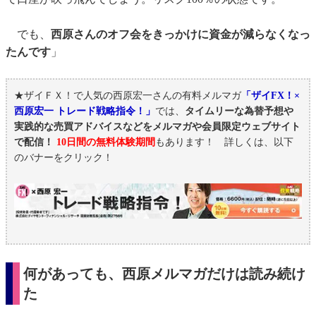
でも、
西原さんのオフ会をきっかけに資金が減らなくなっ
たんです
」
★ザイＦＸ！で人気の西原宏一さんの有料メルマガ
「ザイFX！×
西原宏一 トレード戦略指令！」
では、
タイムリーな為替予想や
実践的な売買アドバイスなどをメルマガや会員限定ウェブサイト
で配信！
10日間の無料体験期間
もあります！ 詳しくは、以下
のバナーをクリック！
何があっても、西原メルマガだけは読み続け
た