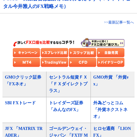
タル今井雅人のFX戦略メモ）
>>最新記事一覧へ
GMOクリック証券
セントラル短資ＦＸ
GMO外貨 「外貨e
「FXネオ」
「ＦＸダイレクトプ
x」
ラス」
SBI FXトレード
トレイダーズ証券
外為どっとコム
「みんなのFX」
「外貨ネクストネ
オ」
JFX 「MATRIX TR
ゴールデンウェイ・
ヒロセ通商 「LION
ADER」
ジャパン 「FXTF M
FX」