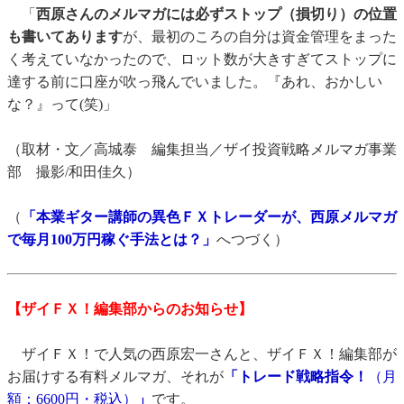
「
西原さんのメルマガには必ずストップ（損切り）の位置
も書いてあります
が、最初のころの自分は資金管理をまった
く考えていなかったので、ロット数が大きすぎてストップに
達する前に口座が吹っ飛んでいました。『あれ、おかしい
な？』って(笑)」
（取材・文／高城泰 編集担当／ザイ投資戦略メルマガ事業
部 撮影/和田佳久）
（
「本業ギター講師の異色ＦＸトレーダーが、西原メルマガ
で毎月100万円稼ぐ手法とは？」
へつづく）
【ザイＦＸ！編集部からのお知らせ】
ザイＦＸ！で人気の西原宏一さんと、ザイＦＸ！編集部が
お届けする有料メルマガ、それが
「トレード戦略指令！
（月
額：6600円・税込）
」
です。