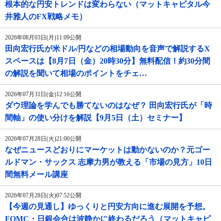
根本的な円安トレンドは変わらない（マットキャピタル今
井雅人のFX戦略メモ）
2026年08月03日(月)11:09公開
田向宏行氏が米ドル/円などの相場動向を音声で解説するX
スペースは【8月7日（金）20時30分】無料配信！約30分間
の解説を聞いて相場のポイントをチェ…
2026年07月31日(金)12:16公開
ダウ理論を学んでも勝てないのはなぜ？ 田向宏行氏が「時
間軸」の使い分けを解説【9月5日（土）セミナー】
2026年07月28日(火)21:00公開
なぜニュースどおりにマーケットは動かないのか？元ゴー
ルドマン・サックス 志摩力男が教える「市場の見方」10日
間無料メール講座
2026年07月28日(火)07:52公開
【今週の見通し】ゆっくりと円安方向に進む展開を予想。
FOMC・日銀会合は波静かに終わるだろう（マットキャピ