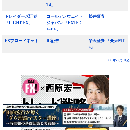
T4」
トレイダーズ証券
ゴールデンウェイ・
松井証券
「LIGHT FX」
ジャパン 「FXTF G
X-FX」
FXブロードネット
IG証券
楽天証券 「楽天MT
4」
>> すべて見る