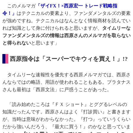
このメルマガ
「ザイFX！×西原宏一 トレード戦略指
令！」
はテクニカルの要素より、ファンダメンタルズの要素
が強めですね。テクニカルはなんとなく情報商材を読んでい
れば知識として身に付けられると思いますが、
タイムリーな
ファンダメンタルズの情報は西原さんのメルマガを取らない
と得られない
と思います」
西原指令は「スーパーでキウィを買え！」!?
タイムリーな速報性を優先する西原メルマガでは、西原さ
んならではの略語、用語が使われることもある。プラタナス
さんも最初は「西原文法」に戸惑うことがあった。
「読み始めたころは『ＦＸ ショート』とググるレベルの
知識だったんです。西原さんはよく『打診買い』と書きます
が、当時は意味がわからなかった。『打つ』っていうくらい
だから強いんだろう、『最大に買う！』のかなと思っていま