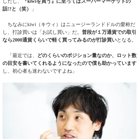
したし、
『kiwiを買う』に至ってはスーパーマーケットの
話!?と（笑）
」
ちなみにkiwi（キウィ）はニュージーランドドルの愛称だ
し、打診買いは「お試し買い」だ。
普段が１万通貨での取引
なら2000通貨くらいで軽く買ってみるのが打診買い
となる。
「最近では、
どのくらいのポジション量なのか、ロット数
の目安を書いてくれるようになったので僕も助かっています
し、初心者も迷わないですよね」