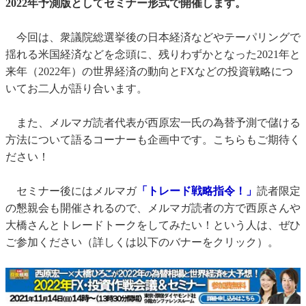
2022年予測版としてセミナー形式で開催します。
今回は、衆議院総選挙後の日本経済などやテーパリングで
揺れる米国経済などを念頭に、残りわずかとなった2021年と
来年（2022年）の世界経済の動向とFXなどの投資戦略につ
いてお二人が語り合います。
また、メルマガ読者代表が西原宏一氏の為替予測で儲ける
方法について語るコーナーも企画中です。こちらもご期待く
ださい！
セミナー後にはメルマガ
「トレード戦略指令！」
読者限定
の懇親会も開催されるので、メルマガ読者の方で西原さんや
大橋さんとトレードトークをしてみたい！という人は、ぜひ
ご参加ください（詳しくは以下のバナーをクリック）。