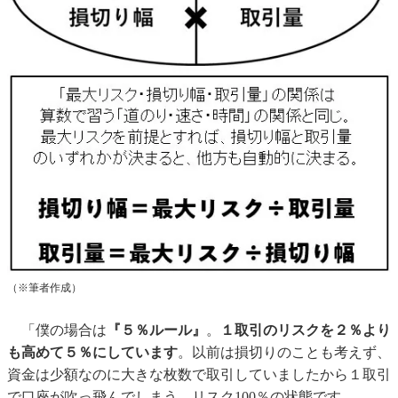
（※筆者作成）
「僕の場合は
『５％ルール』
。
１取引のリスクを２％より
も高めて５％にしています
。以前は損切りのことも考えず、
資金は少額なのに大きな枚数で取引していましたから１取引
で口座が吹っ飛んでしまう。リスク100％の状態です。