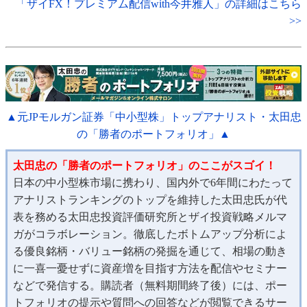
「ザイFX！プレミアム配信with今井雅人」の詳細はこちら
>>
▲元JPモルガン証券「中小型株」トップアナリスト・太田忠
の「勝者のポートフォリオ」▲
太田忠の「勝者のポートフォリオ」のここがスゴイ！
日本の中小型株市場に携わり、国内外で6年間にわたって
アナリストランキングのトップを維持した太田忠氏が代
表を務める太田忠投資評価研究所とザイ投資戦略メルマ
ガがコラボレーション。徹底したボトムアップ分析によ
る優良銘柄・バリュー銘柄の発掘を通じて、相場の動き
に一喜一憂せずに資産増を目指す方法を配信やセミナー
などで発信する。購読者（無料期間終了後）には、ポー
トフォリオの提示や質問への回答などが閲覧できるサー