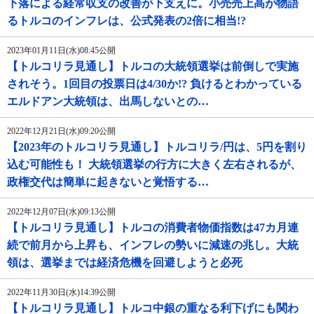
下落による経常収支の改善が下支えに。小売売上高が物語
るトルコのインフレは、公式発表の2倍に相当!?
2023年01月11日(水)08:45公開
【トルコリラ見通し】トルコの大統領選挙は前倒しで実施
されそう。1回目の投票日は4/30か!? 負けるとわかっている
エルドアン大統領は、出馬しないとの…
2022年12月21日(水)09:20公開
【2023年のトルコリラ見通し】トルコリラ/円は、5円を割り
込む可能性も！ 大統領選挙の行方に大きく左右されるが、
政権交代は簡単に起きないと覚悟する…
2022年12月07日(水)09:13公開
【トルコリラ見通し】トルコの消費者物価指数は47カ月連
続で前月から上昇も、インフレの勢いに減速の兆し。大統
領は、選挙までは経済危機を回避しようと必死
2022年11月30日(水)14:39公開
【トルコリラ見通し】トルコ中銀の重なる利下げにも関わ