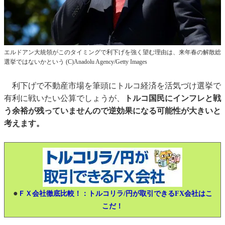
エルドアン大統領がこのタイミングで利下げを強く望む理由は、来年春の解散総
選挙ではないかという (C)Anadolu Agency/Getty Images
利下げで不動産市場を筆頭にトルコ経済を活気づけ選挙で
有利に戦いたい公算でしょうが、
トルコ国民にインフレと戦
う余裕が残っていませんので逆効果になる可能性が大きいと
考えます。
●
ＦＸ会社徹底比較！：トルコリラ/円が取引できるFX会社はこ
こだ！