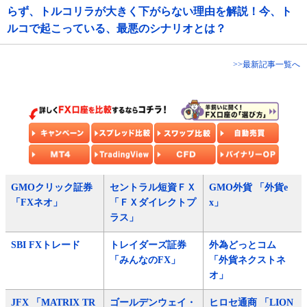
らず、トルコリラが大きく下がらない理由を解説！今、ト
ルコで起こっている、最悪のシナリオとは？
>>最新記事一覧へ
GMOクリック証券
セントラル短資ＦＸ
GMO外貨 「外貨e
「FXネオ」
「ＦＸダイレクトプ
x」
ラス」
SBI FXトレード
トレイダーズ証券
外為どっとコム
「みんなのFX」
「外貨ネクストネ
オ」
JFX 「MATRIX TR
ゴールデンウェイ・
ヒロセ通商 「LION