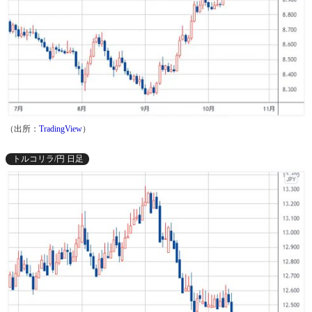
（出所：
TradingView
）
トルコリラ/円 日足