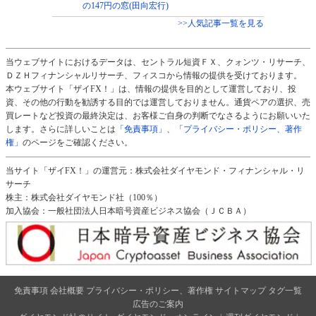
の147円の窓(田向宏行)
>>人気記事一覧を見る
当ウェブサイトにおけるデータは、セントラル短資ＦＸ、クォンツ・リサーチ、
ＤＺＨフィナンシャルリサーチ、フィスコから情報の提供を受けております。
本ウェブサイト「ザイFX！」は、情報の提供を目的として運営しており、投
資、その他の行動を勧誘する目的では運営しておりません。通貨ペアの選択、売
買レートなど投資の最終決定は、お客様ご自身の判断でなさるようにお願いいた
します。さらに詳しいことは
「免責事項」
、
「プライバシー・ポリシー、著作
権」
のページをご確認ください。
当サイト「ザイFX！」の運営元：株式会社ダイヤモンド・フィナンシャル・リ
サーチ
株主：株式会社ダイヤモンド社（100％）
加入協会：一般社団法人日本暗号資産ビジネス協会（ＪＣＢＡ）
免責事項
会社概要
プライバシー・ポリシー、著作権
サイトマップ
タグ一覧
広告のご案内