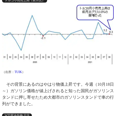
トルコ小売売上高（前月比）
（出所：
TUIK
）
その背景にあるのはやはり物価上昇です。今週（10月18日
～）ガソリン価格が値上げされると知った国民がガソリンス
タンドに押し寄せたため大都市のガソリンスタンドで車の行
列ができました。
WTI原油先物 日足