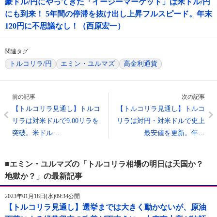
豪ドル/円にやってきた「イージーマーケット」は米ドル/円
にも到来！ 5年間の停滞を抜け出し上昇フルスピード。年末
120円に不思議なし！（西原宏一）
関連タグ
トルコリラ/円
エミン・ユルマズ
高金利通貨
前の記事
次の記事
【トルコリラ見通し】トルコ
【トルコリラ見通し】トルコ
リラは対米ドルで9.00リラを
リラは対円・対米ドルで史上
突破。米ドル…
最安値を更新。年…
■エミン・ユルマズの「トルコリラ相場の明日は天国か？
地獄か？」の最新記事
2023年01月18日(水)09:34公開
【トルコリラ見通し】選挙までは大きく動かないが、原油