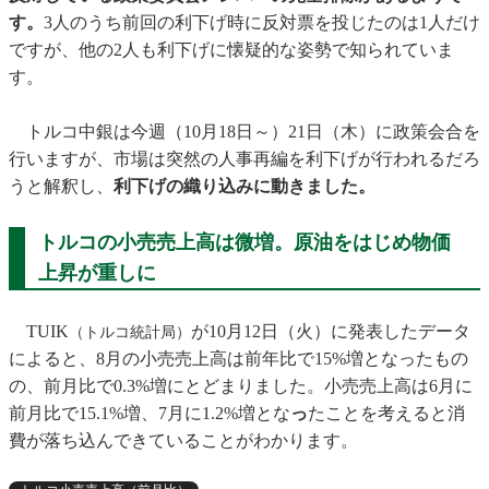
す。
3人のうち前回の利下げ時に反対票を投じたのは1人だけ
ですが、他の2人も利下げに懐疑的な姿勢で知られていま
す。
トルコ中銀は今週（10月18日～）21日（木）に政策会合を
行いますが、市場は突然の人事再編を利下げが行われるだろ
うと解釈し、
利下げの織り込みに動きました。
トルコの小売売上高は微増。原油をはじめ物価
上昇が重しに
TUIK
が10月12日（火）に発表したデータ
（トルコ統計局）
によると、8月の小売売上高は前年比で15%増となったもの
の、前月比で0.3%増にとどまりました。小売売上高は6月に
前月比で15.1%増、7月に1.2%増とな
っ
たことを考えると消
費が落ち込んできていることがわかります。