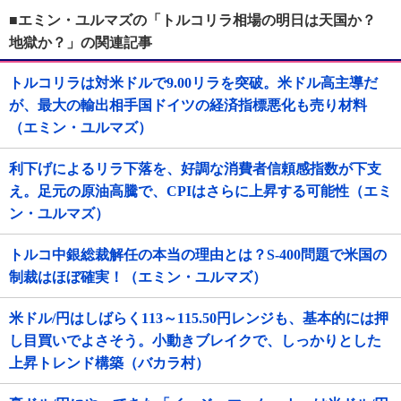
■エミン・ユルマズの「トルコリラ相場の明日は天国か？
地獄か？」の関連記事
トルコリラは対米ドルで9.00リラを突破。米ドル高主導だ
が、最大の輸出相手国ドイツの経済指標悪化も売り材料
（エミン・ユルマズ）
利下げによるリラ下落を、好調な消費者信頼感指数が下支
え。足元の原油高騰で、CPIはさらに上昇する可能性（エミ
ン・ユルマズ）
トルコ中銀総裁解任の本当の理由とは？S-400問題で米国の
制裁はほぼ確実！（エミン・ユルマズ）
米ドル/円はしばらく113～115.50円レンジも、基本的には押
し目買いでよさそう。小動きブレイクで、しっかりとした
上昇トレンド構築（バカラ村）