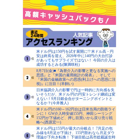
米ドル/円は150円を試す展開に!? 米ドル高・円
安は終焉を迎え、2026年中に140円の大台打診
があってもサプライズではない！ 今回の介入は
成功するとみる(陳満咲杜)
8月7日(金)■『為替介入の影響と更なる実施への
思惑』と『米国の雇用統計の発表』、そして
『米国の金融政策への思惑(利上げへの思惑に注
視)』に注目！(羊飼い)
日米協調介入の影響で円は一時的に方向感を失
いそうだが、米ドル/円の円安トレンド継続は変
えない！9月日銀会合がターニングポイントと
なるか？(今井雅人)
米ドル/円の160～162円台は日米当局の防衛ライ
ンに！ GW介入時安値155円、神田シーリング
152円が下値めど、押し目買いから戻り売り戦
略へ(西原宏一)
米ドル/円は155円が最大の分岐点！ 7月足の包
み線を8月足が下抜け、155円割れなら月足ダウ
理論が下向き転換！ 下値目処は高市総裁誕生時