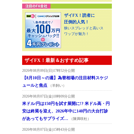
ザイFX！読者に
圧倒的人気！
狭いスプレッドと高いス
ワップが魅力！
ザイFX！最新＆おすすめ記事
2026年08月09日(日)17時52分公開
【8月10日～の週】為替相場の注目材料スケジ
ュールと焦点
（羊飼い）
2026年08月07日(金)18時09分公開
米ドル/円は150円を試す展開に!? 米ドル高・円
安は終焉を迎え、2026年中に140円の大台打診
があってもサプライズ…
（陳満咲杜）
2026年08月07日(金)15時43分公開