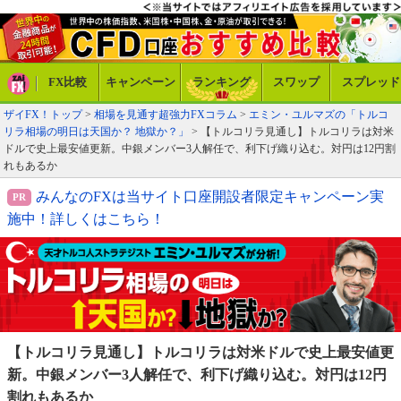
FX比較
キャンペーン
ランキング
スワップ
スプレッド
ザイFX！トップ
>
相場を見通す超強力FXコラム
>
エミン・ユルマズの「トルコ
リラ相場の明日は天国か？ 地獄か？」
> 【トルコリラ見通し】トルコリラは対米
ドルで史上最安値更新。中銀メンバー3人解任で、利下げ織り込む。対円は12円割
れもあるか
みんなのFXは当サイト口座開設者限定キャンペーン実
施中！詳しくはこちら！
【トルコリラ見通し】トルコリラは対米ドルで
史上最安値更
新。中銀メンバー3人解任で、
利下げ織り込む。対円は12円
割れもあるか