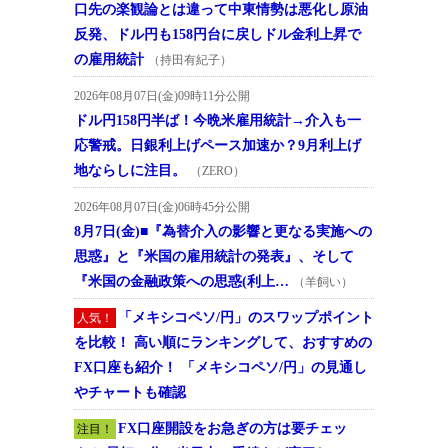
口先の楽観論とは違って中東情勢は悪化し原油
反発、ドル円も158円台に戻しドル金利上昇で
の雇用統計
（持田有紀子）
2026年08月07日(金)09時11分公開
ドル円158円半ば！今晩米雇用統計→介入も一
応警戒。日銀利上げペース加速か？9月利上げ
地ならしに注目。
（ZERO）
2026年08月07日(金)06時45分公開
8月7日(金)■『為替介入の影響と更なる実施への
思惑』と『米国の雇用統計の発表』、そして
『米国の金融政策への思惑(利上…
（羊飼い）
「メキシコペソ/円」のスワップポイント
人気！
を比較！ 高い順にランキングして、おすすめの
FX口座も紹介！ 「メキシコペソ/円」の見通し
やチャートも確認
FX口座開設をお急ぎの方は要チェッ
注目！