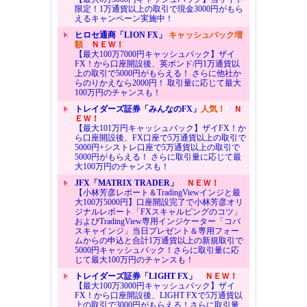
限定！1万通貨以上の取引で現金3000円がもら
えるキャンペーン実施中！
ヒロセ通商「LION FX」
キャッシュバック増
額
ＮＥＷ！
【最大100万7000円キャッシュバック】ザイ
FX！から口座開設後、英ポンド/円1万通貨以
上の取引で5000円がもらえる！ さらに他社か
らのりかえなら2000円！ 取引量に応じて最大
100万円のチャンスも！
トレイダーズ証券「みんなのFX」
人気！
Ｎ
ＥＷ！
【最大101万円キャッシュバック】ザイFX！か
ら口座開設後、FX口座で5万通貨以上の取引で
5000円+シストレ口座で5万通貨以上の取引で
5000円がもらえる！ さらに取引量に応じて最
大100万円のチャンスも！
JFX「MATRIX TRADER」
ＮＥＷ！
【小林芳彦レポート＆TradingViewインジと最
大100万5000円】口座開設完了で小林芳彦オリ
ジナルレポート「FXスキャルピングのコツ」
およびTradingView専用インジケーター「コバ
スキャインジ」当日プレゼント＆専用フォー
ムからの申込と合計1万通貨以上の新規取引で
5000円キャッシュバック！さらに取引量に応
じて最大100万円のチャンスも！
トレイダーズ証券「LIGHT FX」
ＮＥＷ！
【最大100万3000円キャッシュバック】ザイ
FX！から口座開設後、LIGHT FXで5万通貨以
上の取引で3000円がもらえる！さらに取引量