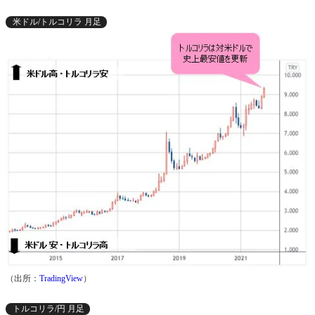
米ドル/トルコリラ 月足
（出所：
TradingView
）
トルコリラ/円 月足