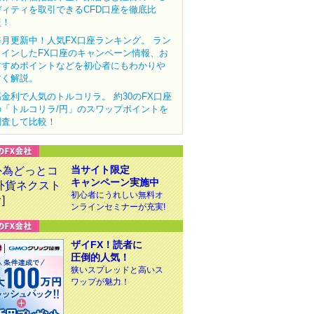
ディティを取引できるCFD口座を徹底比
較！
毎月更新中！人気FX口座ランキング。 ラン
クインしたFX口座のキャンペーン情報、お
すすめポイントなどを初心者にもわかりや
すく解説。
高金利で人気のトルコリラ。 約30のFX口座
の「トルコリラ/円」のスワップポイントを
調査して比較！
当サイト限定
キャンペーン実施中
初心者にうれしい無料オ
ンラインセミナーが充実!
ザイFX！読者に
圧倒的人気！
狭いスプレッドと高いス
ワップが魅力！