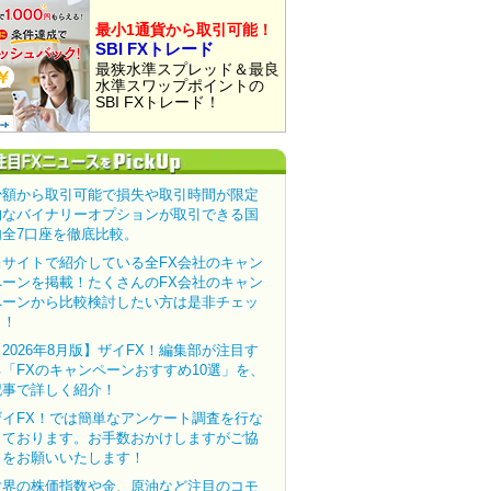
最小1通貨から取引可能！
SBI FXトレード
最狭水準スプレッド＆最良
水準スワップポイントの
SBI FXトレード！
少額から取引可能で損失や取引時間が限定
的なバイナリーオプションが取引できる国
内全7口座を徹底比較。
当サイトで紹介している全FX会社のキャン
ペーンを掲載！たくさんのFX会社のキャン
ペーンから比較検討したい方は是非チェッ
ク！
【2026年8月版】ザイFX！編集部が注目す
る「FXのキャンペーンおすすめ10選」を、
記事で詳しく紹介！
ザイFX！では簡単なアンケート調査を行な
っております。お手数おかけしますがご協
力をお願いいたします！
世界の株価指数や金、原油など注目のコモ