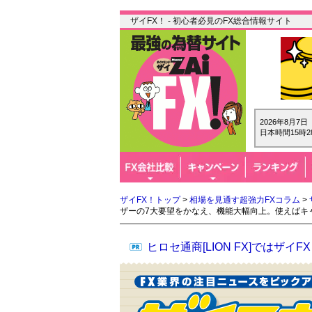
ザイFX！ - 初心者必見のFX総合情報サイト
2026年8月7
日本時間15時2
ザイFX！トップ
>
相場を見通す超強力FXコラム
>
ザーの7大要望をかなえ、機能大幅向上。使えばキャッ
ヒロセ通商[LION FX]では