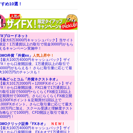
すめ10選！
FXブロードネット
【最大6万3000円キャッシュバック】当サイト
限定！1万通貨以上の取引で現金3000円がもら
えるキャンペーン実施中！
GMO外貨「外貨ex」
人気上昇中！
【最大100万4000円キャッシュバック】ザイ
FX！から口座開設後、1万通貨以上の取引で
4000円がもらえる！ さらに取引量に応じて最
大100万円のチャンスも！
外為どっとコム「外貨ネクストネオ」
【最大101万2000円＋1200FXポイント】ザイ
FX！から口座開設後、FX口座で1万通貨以上
の取引1回で5000円+らくらくFX積立1回以上
定期買付で3000円。さらにらくらくFX積立開
設200FXポイント＆定期買付1回以上で
1000FXポイント。さらに取引量に応じて最大
100万円に加え、スクール受講と理解度テスト
合格などで1000円、CFD開設と取引で最大
4000円！
GMOクリック証券「FXネオ」
ＮＥＷ！
【最大100万4000円キャッシュバック】ザイ
FX！から口座開設後、FXネオで1万通貨以上