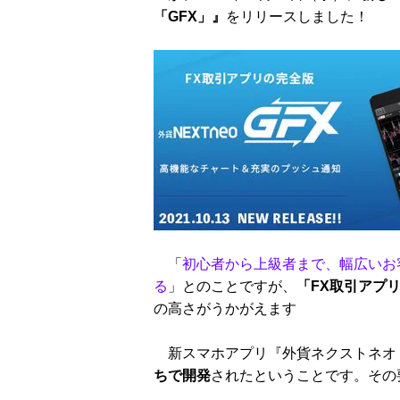
「GFX」』
をリリースしました！
「
初心者から上級者まで、幅広いお
る
」とのことですが、
「FX取引アプ
の高さがうかがえます
新スマホアプリ『外貨ネクストネオ「
ちで開発
されたということです。その