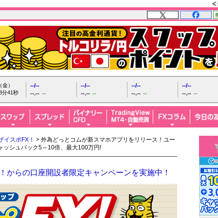
日（金）
--/--
--/--
--/--
--/--
8分42秒
--.--
--
--.--
--
--.--
--
--.--
--
ザイスポFX！
> 外為どっとコムが新スマホアプリをリリース！ユー
シュバック5～10倍、最大100万円!
ザイFX！からの口座開設者限定キャンペーンを実施中！