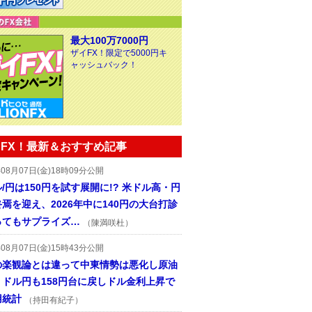
最大100万7000円
ザイFX！限定で5000円キ
ャッシュバック！
FX！最新＆おすすめ記事
年08月07日(金)18時09分公開
/円は150円を試す展開に!? 米ドル高・円
焉を迎え、2026年中に140円の大台打診
ってもサプライズ…
（陳満咲杜）
年08月07日(金)15時43分公開
の楽観論とは違って中東情勢は悪化し原油
、ドル円も158円台に戻しドル金利上昇で
用統計
（持田有紀子）