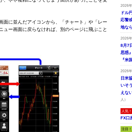
2026
ドル
応警
画面に並んだアイコンから、「チャート」や「レー
地な
ニュー画面に戻らなければ、別のページに飛ぶこと
2026
8月7
思惑
『米
2026
日米
いそ
えな
人）
人気！
FX口
注目！