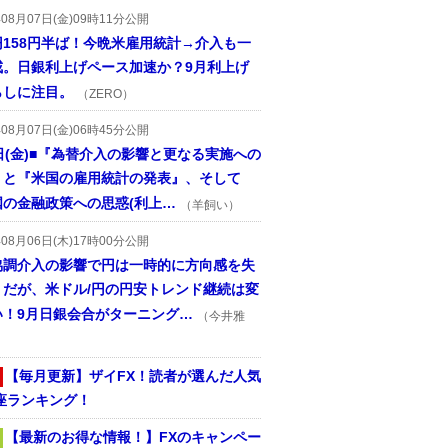
年08月07日(金)09時11分公開
円158円半ば！今晩米雇用統計→介入も一
戒。日銀利上げペース加速か？9月利上げ
らしに注目。
（ZERO）
年08月07日(金)06時45分公開
日(金)■『為替介入の影響と更なる実施への
』と『米国の雇用統計の発表』、そして
国の金融政策への思惑(利上…
（羊飼い）
年08月06日(木)17時00分公開
協調介入の影響で円は一時的に方向感を失
うだが、米ドル/円の円安トレンド継続は変
い！9月日銀会合がターニング…
（今井雅
【毎月更新】ザイFX！読者が選んだ人気
座ランキング！
【最新のお得な情報！】FXのキャンペー