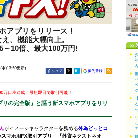
ホアプリをリリース！
なえ、機能大幅向上。
10倍、最大100万円!
(水)13:50更新)
シェア
優先登録
00万口座達成！最短即日で取引可能！
プリの完全版」と謳う新スマホアプリをリリ
ん
がイメージキャラクターを務める
外為どっとコ
いスマホ用FX取引アプリ
、
『外貨ネクストネオ