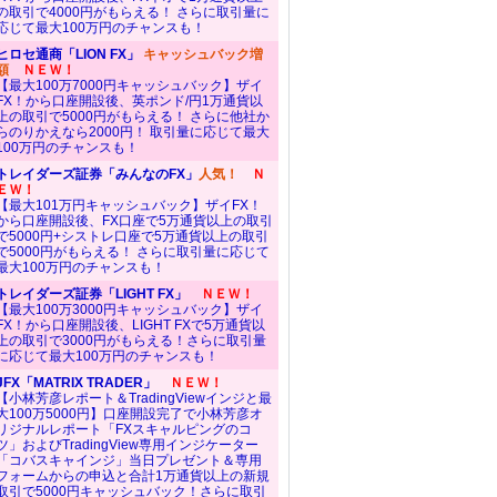
の取引で4000円がもらえる！ さらに取引量に
応じて最大100万円のチャンスも！
ヒロセ通商「LION FX」
キャッシュバック増
額
ＮＥＷ！
【最大100万7000円キャッシュバック】ザイ
FX！から口座開設後、英ポンド/円1万通貨以
上の取引で5000円がもらえる！ さらに他社か
らのりかえなら2000円！ 取引量に応じて最大
100万円のチャンスも！
トレイダーズ証券「みんなのFX」
人気！
Ｎ
ＥＷ！
【最大101万円キャッシュバック】ザイFX！
から口座開設後、FX口座で5万通貨以上の取引
で5000円+シストレ口座で5万通貨以上の取引
で5000円がもらえる！ さらに取引量に応じて
最大100万円のチャンスも！
トレイダーズ証券「LIGHT FX」
ＮＥＷ！
【最大100万3000円キャッシュバック】ザイ
FX！から口座開設後、LIGHT FXで5万通貨以
上の取引で3000円がもらえる！さらに取引量
に応じて最大100万円のチャンスも！
JFX「MATRIX TRADER」
ＮＥＷ！
【小林芳彦レポート＆TradingViewインジと最
大100万5000円】口座開設完了で小林芳彦オ
リジナルレポート「FXスキャルピングのコ
ツ」およびTradingView専用インジケーター
「コバスキャインジ」当日プレゼント＆専用
フォームからの申込と合計1万通貨以上の新規
取引で5000円キャッシュバック！さらに取引