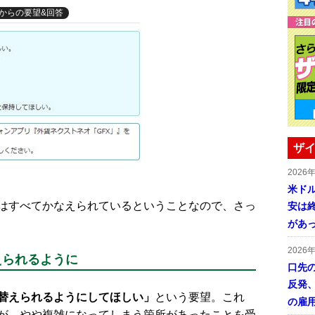
からの要望&回答
ザイ
2026
米ドル
はすべてかなえられているということなので、さっ
安は終
があ
2026
えられるように
口先
反発
替えられるようにしてほしい」
という要望。これ
の雇
が、やや複雑になってしまう箇所があったことを受