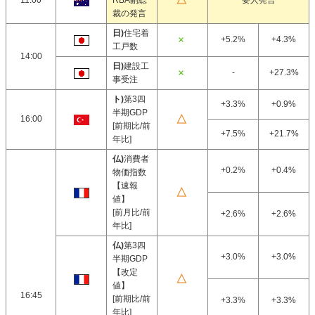
11:00
RBA副総
要人発言
裁の発言
日)
住宅着
+5.2%
+4.3%
工戸数
14:00
日)
建設工
-
+27.3%
事受注
ト)
第3四
+3.3%
+0.9%
半期GDP
16:00
[前期比/前
+7.5%
+21.7%
年比]
仏)
消費者
+0.2%
+0.4%
物価指数
【速報
値】
[前月比/前
+2.6%
+2.6%
年比]
仏)
第3四
+3.0%
+3.0%
半期GDP
【改定
値】
16:45
[前期比/前
+3.3%
+3.3%
年比]