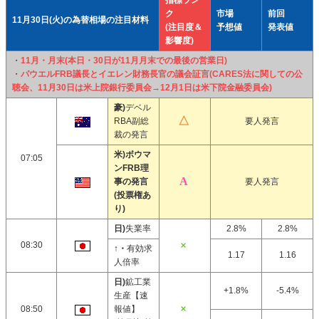
指標ラン
ク
市場
前回
11月30日(火)の為替相場の注目材料
(注目度＆
予想値
発表値
影響度)
・
11月・月末(本日・30日が11月月末での最後の営業日)
・
パウエルFRB議長とイエレン財務長官の議会証言(CARES法に関しての公
聴会、11月30日は米上院銀行委員会→12月1日は米下院金融委員会)
豪)
デベル
RBA副総
要人発言
裁の発言
米)ボウマ
07:05
ンFRB理
事の発言
要人発言
(投票権あ
り)
日)
失業率
2.8%
2.8%
08:30
↑・
有効求
1.17
1.16
人倍率
日)
鉱工業
+1.8%
-5.4%
生産【速
08:50
報値】