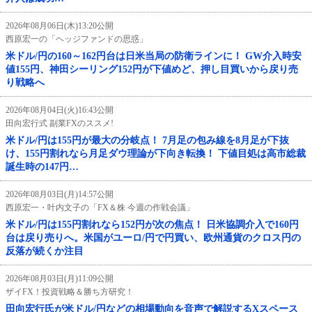
2026年08月06日(木)13:20公開
西原宏一の「ヘッジファンドの思惑」
米ドル/円の160～162円台は日米当局の防衛ラインに！ GW介入時安
値155円、神田シーリング152円が下値めど、押し目買いから戻り売
り戦略へ
2026年08月04日(火)16:43公開
田向宏行式 副業FXのススメ!
米ドル/円は155円が最大の分岐点！ 7月足の包み線を8月足が下抜
け、155円割れなら月足ダウ理論が下向き転換！ 下値目処は高市総裁
誕生時の147円…
2026年08月03日(月)14:57公開
西原宏一・叶内文子の「FX＆株 今週の作戦会議」
米ドル/円は155円割れなら152円が次の焦点！ 日米協調介入で160円
台は戻り売りへ。米国がユーロ/円で円買い、欧州通貨のクロス円の
反落が続くか注目
2026年08月03日(月)11:09公開
ザイFX！投資戦略＆勝ち方研究！
田向宏行氏が米ドル/円などの相場動向を音声で解説するXスペース