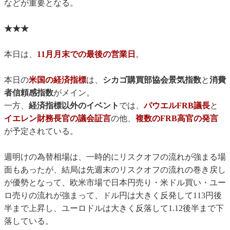
などが重要となる。
★★★
本日は、
11月月末での最後の営業日
。
本日の
米国の経済指標
は、
シカゴ購買部協会景気指数
と
消費
者信頼感指数
がメイン。
一方、
経済指標以外のイベント
では、
パウエルFRB議長
と
イエレン財務長官の議会証言
の他、
複数のFRB高官の発言
が予定されている。
週明けの為替相場は、一時的にリスクオフの流れが強まる場
面もあったが、結局は先週末のリスクオフの流れの巻き戻し
が優勢となって、欧米市場で日本円売り・米ドル買い・ユー
ロ売りの流れが強まって、ドル円は大きく反発して113円後
半まで上昇し、ユーロドルは大きく反落して1.12後半まで下
落している。