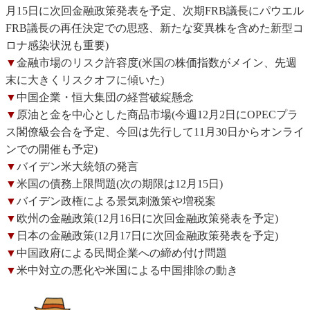
月15日に次回金融政策発表を予定、次期FRB議長にパウエル
FRB議長の再任決定での思惑、新たな変異株を含めた新型コ
ロナ感染状況も重要)
▼
金融市場のリスク許容度(米国の株価指数がメイン、先週
末に大きくリスクオフに傾いた)
▼
中国企業・恒大集団の経営破綻懸念
▼
原油と金を中心とした商品市場(今週12月2日にOPECプラ
ス閣僚級会合を予定、今回は先行して11月30日からオンライ
ンでの開催も予定)
▼
バイデン米大統領の発言
▼
米国の債務上限問題(次の期限は12月15日)
▼
バイデン政権による景気刺激策や増税案
▼
欧州の金融政策(12月16日に次回金融政策発表を予定)
▼
日本の金融政策(12月17日に次回金融政策発表を予定)
▼
中国政府による民間企業への締め付け問題
▼
米中対立の悪化や米国による中国排除の動き