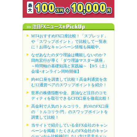
MT4おすすめFX口座比較！「スプレッド」
や「スワップポイント」で比較して一覧表
に！お得なキャンペーン情報も掲載中。
なぜあなたのダウ理論は機能しないのか？
田向宏行が導く「ダウ理論マスター講座」
～時間軸の基礎知識と実践編～ 【9/5（土）
会場+オンライン同時開催】
約40口座を調査して比較！高金利通貨を含
む12通貨ペアのスワップポイントを紹介！
世界の株価指数や金、原油など注目のコモ
ディティを取引できるCFD口座を徹底比較！
高金利で人気のトルコリラ。 約30のFX口座
の「トルコリラ/円」のスワップポイントを
調査して比較！
当サイトで紹介している全FX会社のキャン
ペーンを掲載！たくさんのFX会社のキャン
ペーンから比較検討したい方は是非チェッ