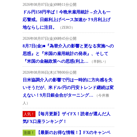
2026年08月07日(金)09時11分公開
ドル円158円半ば！今晩米雇用統計→介入も一
応警戒。日銀利上げペース加速か？9月利上げ
地ならしに注目。
（ZERO）
2026年08月07日(金)06時45分公開
8月7日(金)■『為替介入の影響と更なる実施への
思惑』と『米国の雇用統計の発表』、そして
『米国の金融政策への思惑(利上…
（羊飼い）
2026年08月06日(木)17時00分公開
日米協調介入の影響で円は一時的に方向感を失
いそうだが、米ドル/円の円安トレンド継続は変
えない！9月日銀会合がターニング…
（今井雅
人）
【毎月更新】ザイFX！読者が選んだ人
人気！
気FX口座ランキング！
【最新のお得な情報！】FXのキャンペ
注目！