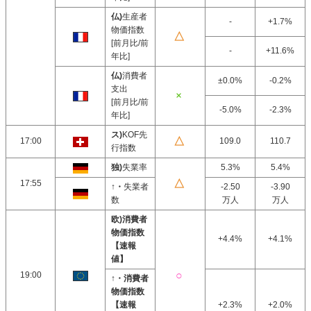
仏)
生産者
-
+1.7%
物価指数
[前月比/前
-
+11.6%
年比]
仏)
消費者
±0.0%
-0.2%
支出
[前月比/前
-5.0%
-2.3%
年比]
ス)
KOF先
17:00
109.0
110.7
行指数
独)
失業率
5.3%
5.4%
17:55
↑・
失業者
-2.50
-3.90
数
万人
万人
欧)消費者
物価指数
+4.4%
+4.1%
【速報
値】
19:00
↑・消費者
物価指数
【速報
+2.3%
+2.0%