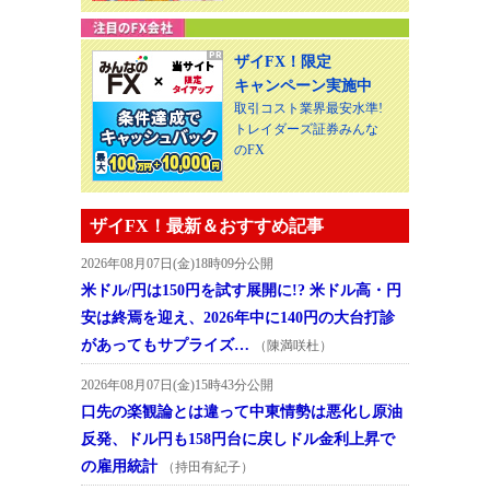
ザイFX！限定
キャンペーン実施中
取引コスト業界最安水準!
トレイダーズ証券みんな
のFX
ザイFX！最新＆おすすめ記事
2026年08月07日(金)18時09分公開
米ドル/円は150円を試す展開に!? 米ドル高・円
安は終焉を迎え、2026年中に140円の大台打診
があってもサプライズ…
（陳満咲杜）
2026年08月07日(金)15時43分公開
口先の楽観論とは違って中東情勢は悪化し原油
反発、ドル円も158円台に戻しドル金利上昇で
の雇用統計
（持田有紀子）