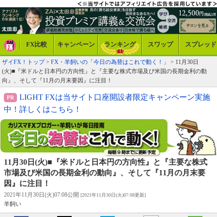
FX比較
キャンペーン
ランキング
スワップ
スプレッド
ザイFX！トップ
>
FX・羊飼いの「今日の為替はこれで動く！」
> 11月30日
(火)■『米ドルと日本円の方向性』と『主要な株式市場及び米国の長期金利の動
向』、そして『11月の月末要因』に注目！
LIGHT FXは当サイト口座開設者限定キャンペーン実施
中！詳しくはこちら！
11月30日(火)■『米ドルと日本円の方向性』と『主要な株式
市場及び米国の長期金利の動向』、そして『11月の月末要
因』に注目！
2021年11月30日(火)07:08公開
[2021年11月30日(火)07:08更新]
羊飼い