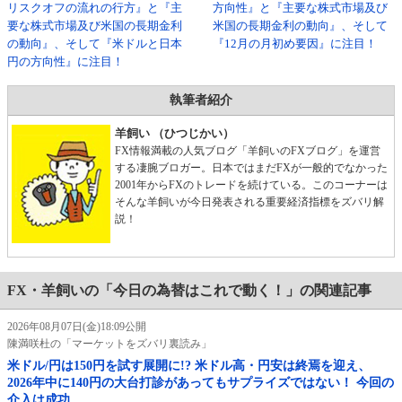
リスクオフの流れの行方』と『主
方向性』と『主要な株式市場及び
要な株式市場及び米国の長期金利
米国の長期金利の動向』、そして
の動向』、そして『米ドルと日本
『12月の月初め要因』に注目！
円の方向性』に注目！
執筆者紹介
羊飼い （ひつじかい）
FX情報満載の人気ブログ「羊飼いのFXブログ」を運営
する凄腕ブロガー。日本ではまだFXが一般的でなかった
2001年からFXのトレードを続けている。このコーナーは
そんな羊飼いが今日発表される重要経済指標をズバリ解
説！
FX・羊飼いの「今日の為替はこれで動く！」の関連記事
2026年08月07日(金)18:09公開
陳満咲杜の「マーケットをズバリ裏読み」
米ドル/円は150円を試す展開に!? 米ドル高・円安は終焉を迎え、
2026年中に140円の大台打診があってもサプライズではない！ 今回の
介入は成功…