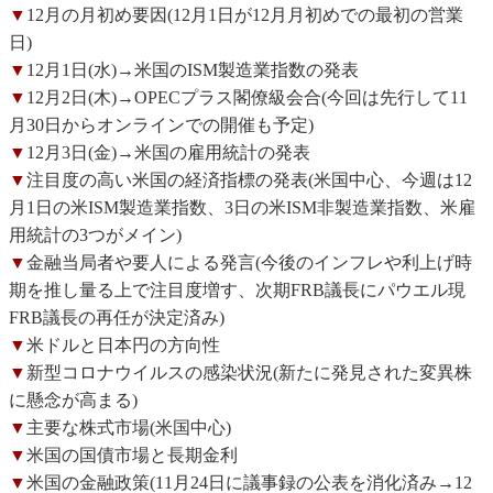
▼
12月の月初め要因(12月1日が12月月初めでの最初の営業
日)
▼
12月1日(水)→米国のISM製造業指数の発表
▼
12月2日(木)→OPECプラス閣僚級会合(今回は先行して11
月30日からオンラインでの開催も予定)
▼
12月3日(金)→米国の雇用統計の発表
▼
注目度の高い米国の経済指標の発表(米国中心、今週は12
月1日の米ISM製造業指数、3日の米ISM非製造業指数、米雇
用統計の3つがメイン)
▼
金融当局者や要人による発言(今後のインフレや利上げ時
期を推し量る上で注目度増す、次期FRB議長にパウエル現
FRB議長の再任が決定済み)
▼
米ドルと日本円の方向性
▼
新型コロナウイルスの感染状況(新たに発見された変異株
に懸念が高まる)
▼
主要な株式市場(米国中心)
▼
米国の国債市場と長期金利
▼
米国の金融政策(11月24日に議事録の公表を消化済み→12