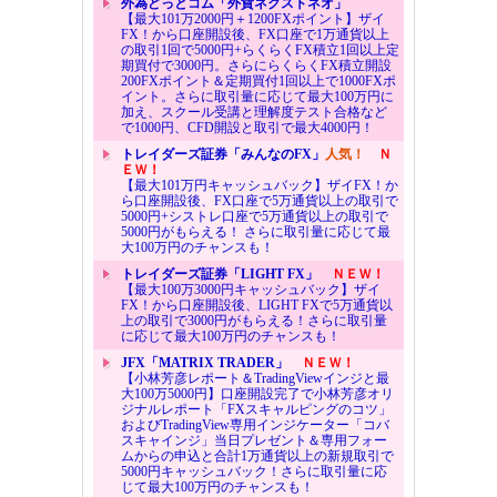
外為どっとコム「外貨ネクストネオ」
【最大101万2000円＋1200FXポイント】ザイ
FX！から口座開設後、FX口座で1万通貨以上
の取引1回で5000円+らくらくFX積立1回以上定
期買付で3000円。さらにらくらくFX積立開設
200FXポイント＆定期買付1回以上で1000FXポ
イント。さらに取引量に応じて最大100万円に
加え、スクール受講と理解度テスト合格など
で1000円、CFD開設と取引で最大4000円！
トレイダーズ証券「みんなのFX」
人気！
Ｎ
ＥＷ！
【最大101万円キャッシュバック】ザイFX！か
ら口座開設後、FX口座で5万通貨以上の取引で
5000円+シストレ口座で5万通貨以上の取引で
5000円がもらえる！ さらに取引量に応じて最
大100万円のチャンスも！
トレイダーズ証券「LIGHT FX」
ＮＥＷ！
【最大100万3000円キャッシュバック】ザイ
FX！から口座開設後、LIGHT FXで5万通貨以
上の取引で3000円がもらえる！さらに取引量
に応じて最大100万円のチャンスも！
JFX「MATRIX TRADER」
ＮＥＷ！
【小林芳彦レポート＆TradingViewインジと最
大100万5000円】口座開設完了で小林芳彦オリ
ジナルレポート「FXスキャルピングのコツ」
およびTradingView専用インジケーター「コバ
スキャインジ」当日プレゼント＆専用フォー
ムからの申込と合計1万通貨以上の新規取引で
5000円キャッシュバック！さらに取引量に応
じて最大100万円のチャンスも！