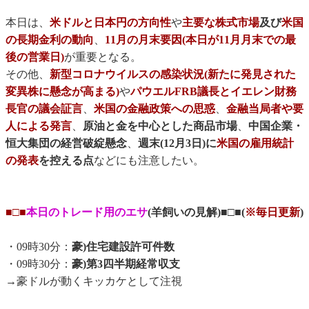
本日は、
米ドルと日本円の方向性
や
主要な株式市場
及び
米国
の長期金利の動向
、
11月の月末要因(本日が11月月末での最
後の営業日)
が重要となる。
その他、
新型コロナウイルスの感染状況(新たに発見された
変異株に懸念が高まる)
や
パウエルFRB議長とイエレン財務
長官の議会証言
、
米国の金融政策への思惑
、
金融当局者や要
人による発言
、
原油と金を中心とした商品市場
、
中国企業・
恒大集団の経営破綻懸念
、
週末(12月3日)に
米国の雇用統計
の発表
を控える点
などにも注意したい。
■□■
本日のトレード用のエサ
(羊飼いの見解)■□■(
※毎日更新
)
・09時30分：
豪)住宅建設許可件数
・09時30分：
豪)第3四半期経常収支
→豪ドルが動くキッカケとして注視