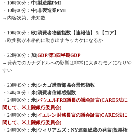
・10時00分：
中)製造業PMI
・10時00分：
中)非製造業PMI
→内容次第、未知数
・19時00分：
欧)消費者物価指数【速報値】
＆
【コア】
→欧州勢が本格的に動き出すキッカケになるか
・22時30分：
加)
GDP
/
第3四半期GDP
→発表でのカナダドルへの影響は非常に大きなモノになりや
すい
・23時45分：
米)シカゴ購買部協会景気指数
・24時00分：
米)消費者信頼感指数
・24時00分：
米)
パウエルFRB議長の議会証言(CARES法に
関して、米上院銀行委員会)
・24時00分：
米)
イエレン財務長官の議会証言(CARES法に
関して、米上院銀行委員会)
・24時30分：
米)ウィリアムズ：NY連銀総裁の発言(投票権