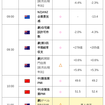
[前月比/前
-4.4%
-2.3%
年比]
NZ)ANZ
09:00
企業景況
-
-13.4
感
豪)住宅建
設許可件
-2.0%
-4.3%
数
豪)第3四
半期経常
+278億
+205億
09:30
収支
豪)
民間部
+0.6%
+0.6%
門信用
[前月比/前
+5.8%
+5.3%
年比]
中)製造業
49.6
49.2
PMI
10:00
中)非製造
51.5
52.4
業PMI
豪)
デベル