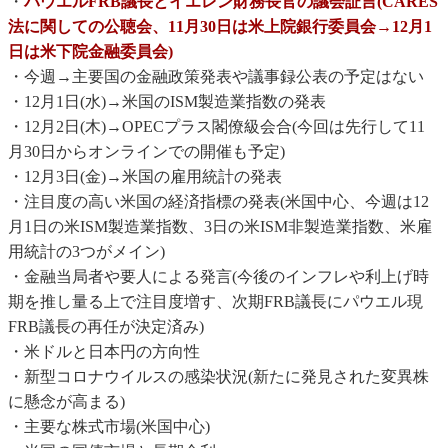
・
パウエルFRB議長とイエレン財務長官の議会証言(CARES
法に関しての公聴会、11月30日は米上院銀行委員会→12月1
日は米下院金融委員会)
・今週→主要国の金融政策発表や議事録公表の予定はない
・12月1日(水)→米国のISM製造業指数の発表
・12月2日(木)→OPECプラス閣僚級会合(今回は先行して11
月30日からオンラインでの開催も予定)
・12月3日(金)→米国の雇用統計の発表
・注目度の高い米国の経済指標の発表(米国中心、今週は12
月1日の米ISM製造業指数、3日の米ISM非製造業指数、米雇
用統計の3つがメイン)
・金融当局者や要人による発言(今後のインフレや利上げ時
期を推し量る上で注目度増す、次期FRB議長にパウエル現
FRB議長の再任が決定済み)
・米ドルと日本円の方向性
・新型コロナウイルスの感染状況(新たに発見された変異株
に懸念が高まる)
・主要な株式市場(米国中心)