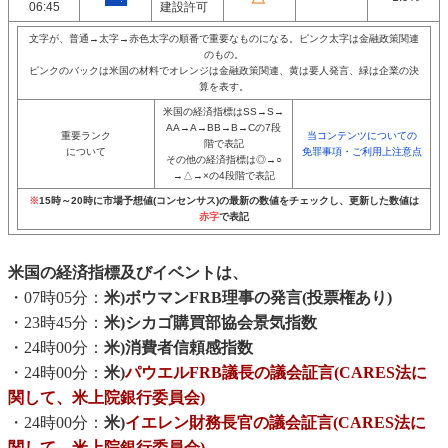
06:45
建設許可
文字が、普通→太字→赤色太字の順番で重要なものになる。ピンク太字は金融政策関連
のもの。
ピンクのバックは米国の材料でオレンジは金融政策関連、黄は要人発言、緑は企業の決
算を表す。
米国の経済指標はSS→S→
AA→A→BB→B→Cの7段
重要ランク
当コンテンツについての
階で表記
について
免罪事項・ご利用上注意点
その他の経済指標は◎→○
→△→×の4段階で表記
※
15時～20時に市場予想値(コンセンサス)の最新の数値をチェックし、更新した数値は
赤字
で表記
米国の経済指標及びイベントは、
・07時05分：
米)ボウマンFRB理事の発言(投票権あり)
・23時45分：
米)シカゴ購買部協会景気指数
・24時00分：
米)消費者信頼感指数
・24時00分：
米)
パウエルFRB議長の議会証言(CARES法に
関して、米上院銀行委員会)
・24時00分：
米)
イエレン財務長官の議会証言(CARES法に
関して、米上院銀行委員会)