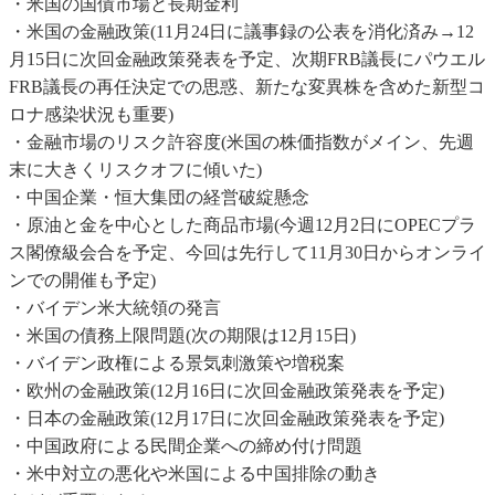
・米国の国債市場と長期金利
・米国の金融政策(11月24日に議事録の公表を消化済み→12
月15日に次回金融政策発表を予定、次期FRB議長にパウエル
FRB議長の再任決定での思惑、新たな変異株を含めた新型コ
ロナ感染状況も重要)
・金融市場のリスク許容度(米国の株価指数がメイン、先週
末に大きくリスクオフに傾いた)
・中国企業・恒大集団の経営破綻懸念
・原油と金を中心とした商品市場(今週12月2日にOPECプラ
ス閣僚級会合を予定、今回は先行して11月30日からオンライ
ンでの開催も予定)
・バイデン米大統領の発言
・米国の債務上限問題(次の期限は12月15日)
・バイデン政権による景気刺激策や増税案
・欧州の金融政策(12月16日に次回金融政策発表を予定)
・日本の金融政策(12月17日に次回金融政策発表を予定)
・中国政府による民間企業への締め付け問題
・米中対立の悪化や米国による中国排除の動き