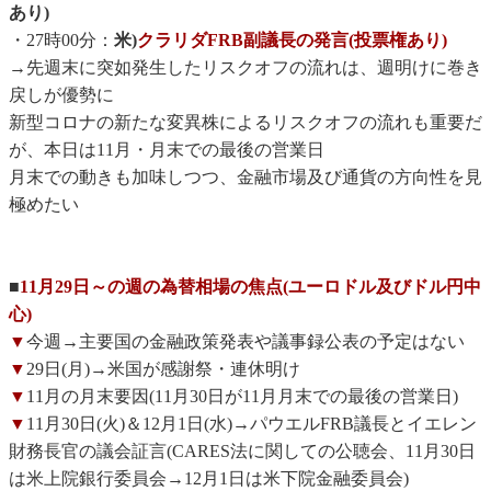
あり)
・27時00分：
米)
クラリダFRB副議長の発言(投票権あり)
→先週末に突如発生したリスクオフの流れは、週明けに巻き
戻しが優勢に
新型コロナの新たな変異株によるリスクオフの流れも重要だ
が、本日は11月・月末での最後の営業日
月末での動きも加味しつつ、金融市場及び通貨の方向性を見
極めたい
■
11月29日～の週の為替相場の焦点(ユーロドル及びドル円中
心)
▼
今週→主要国の金融政策発表や議事録公表の予定はない
▼
29日(月)→米国が感謝祭・連休明け
▼
11月の月末要因(11月30日が11月月末での最後の営業日)
▼
11月30日(火)＆12月1日(水)→パウエルFRB議長とイエレン
財務長官の議会証言(CARES法に関しての公聴会、11月30日
は米上院銀行委員会→12月1日は米下院金融委員会)