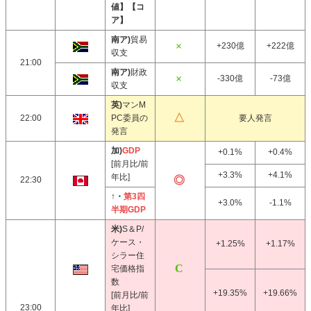
値】【コ
ア】
南ア)
貿易
+230億
+222億
収支
21:00
南ア)
財政
-330億
-73億
収支
英)
マンM
22:00
PC委員の
要人発言
発言
加)
GDP
+0.1%
+0.4%
[前月比/前
+3.3%
+4.1%
年比]
22:30
↑・
第3四
+3.0%
-1.1%
半期GDP
米)
S＆P/
ケース・
+1.25%
+1.17%
シラー住
宅価格指
数
+19.35%
+19.66%
[前月比/前
23:00
年比]