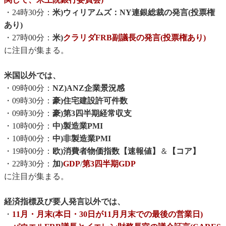
・24時30分：
米)ウィリアムズ：NY連銀総裁の発言(投票権
あり)
・27時00分：
米)
クラリダFRB副議長の発言(投票権あり)
に注目が集まる。
米国以外では、
・09時00分：
NZ)ANZ企業景況感
・09時30分：
豪)住宅建設許可件数
・09時30分：
豪)第3四半期経常収支
・10時00分：
中)製造業PMI
・10時00分：
中)非製造業PMI
・19時00分：
欧)消費者物価指数【速報値】
＆
【コア】
・22時30分：
加)
GDP
/
第3四半期GDP
に注目が集まる。
経済指標及び要人発言以外では、
・
11月・月末(本日・30日が11月月末での最後の営業日)