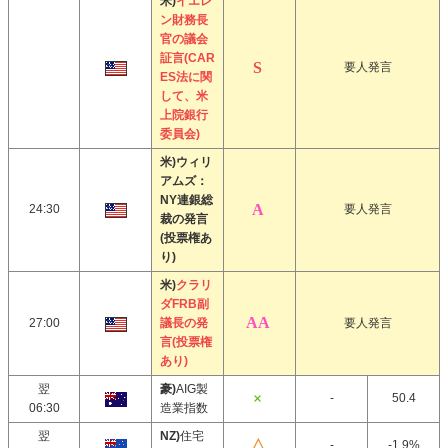
米)
イエレ
ン財務長
官の議会
証言(CAR
要人発言
ES法に関
して、米
上院銀行
委員会)
米)ウィリ
アムズ：
NY連銀総
24:30
要人発言
裁の発言
(投票権あ
り)
米)
クラリ
ダFRB副
27:00
議長の発
要人発言
言(投票権
あり)
翌
豪)
AIG製
-
50.4
06:30
造業指数
翌
NZ)
住宅
-
-1.9%