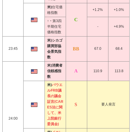
米)
住宅価
+1.2%
+1.0%
格指数
↑・
第3四
半期住宅
-
+4.9%
価格指数
米)シカゴ
購買部協
23:45
67.0
68.4
会景気指
数
米)消費者
信頼感指
110.9
113.8
数
米)
パウエ
ルFRB議
長の議会
証言(CAR
要人発言
ES法に関
して、米
24:00
上院銀行
委員会)