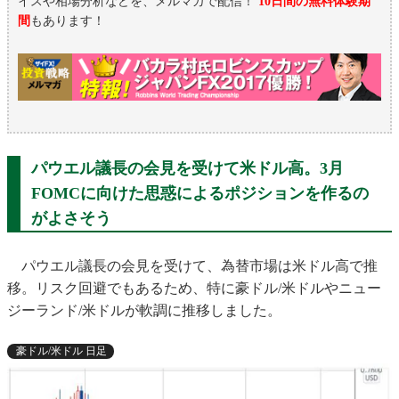
イスや相場分析などを、メルマガで配信！
10日間の無料体験期
間
もあります！
パウエル議長の会見を受けて米ドル高。3月
FOMCに向けた思惑によるポジションを作るの
がよさそう
パウエル議長の会見を受けて、為替市場は米ドル高で推
移。リスク回避でもあるため、特に豪ドル/米ドルやニュー
ジーランド/米ドルが軟調に推移しました。
豪ドル/米ドル 日足