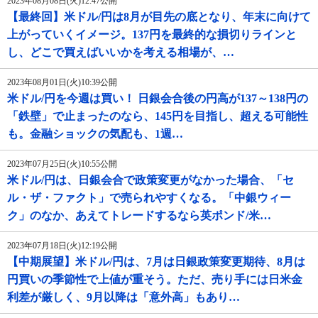
2023年08月08日(火)12:47公開
【最終回】米ドル/円は8月が目先の底となり、年末に向けて
上がっていくイメージ。137円を最終的な損切りラインと
し、どこで買えばいいかを考える相場が、…
2023年08月01日(火)10:39公開
米ドル/円を今週は買い！ 日銀会合後の円高が137～138円の
「鉄壁」で止まったのなら、145円を目指し、超える可能性
も。金融ショックの気配も、1週…
2023年07月25日(火)10:55公開
米ドル/円は、日銀会合で政策変更がなかった場合、「セ
ル・ザ・ファクト」で売られやすくなる。「中銀ウィー
ク」のなか、あえてトレードするなら英ポンド/米…
2023年07月18日(火)12:19公開
【中期展望】米ドル/円は、7月は日銀政策変更期待、8月は
円買いの季節性で上値が重そう。ただ、売り手には日米金
利差が厳しく、9月以降は「意外高」もあり…