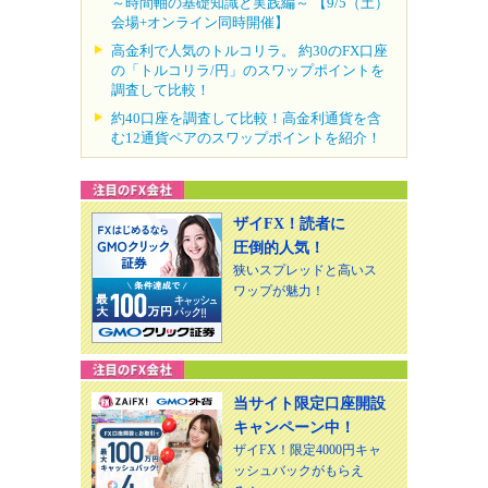
～時間軸の基礎知識と実践編～ 【9/5（土）
会場+オンライン同時開催】
高金利で人気のトルコリラ。 約30のFX口座
の「トルコリラ/円」のスワップポイントを
調査して比較！
約40口座を調査して比較！高金利通貨を含
む12通貨ペアのスワップポイントを紹介！
ザイFX！読者に
圧倒的人気！
狭いスプレッドと高いス
ワップが魅力！
当サイト限定口座開設
キャンペーン中！
ザイFX！限定4000円キャ
ッシュバックがもらえ