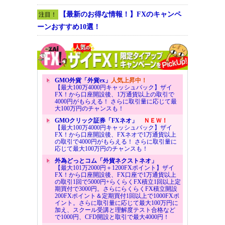
【最新のお得な情報！】FXのキャンペ
注目！
ーンおすすめ10選！
GMO外貨「外貨ex」
人気上昇中！
【最大100万4000円キャッシュバック】ザイ
FX！から口座開設後、1万通貨以上の取引で
4000円がもらえる！ さらに取引量に応じて最
大100万円のチャンスも！
GMOクリック証券「FXネオ」
ＮＥＷ！
【最大100万4000円キャッシュバック】ザイ
FX！から口座開設後、FXネオで1万通貨以上
の取引で4000円がもらえる！ さらに取引量に
応じて最大100万円のチャンスも！
外為どっとコム「外貨ネクストネオ」
【最大101万2000円＋1200FXポイント】ザイ
FX！から口座開設後、FX口座で1万通貨以上
の取引1回で5000円+らくらくFX積立1回以上定
期買付で3000円。さらにらくらくFX積立開設
200FXポイント＆定期買付1回以上で1000FXポ
イント。さらに取引量に応じて最大100万円に
加え、スクール受講と理解度テスト合格など
で1000円、CFD開設と取引で最大4000円！