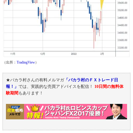
（出所：
TradingView
）
★バカラ村さんの有料メルマガ
「バカラ村のＦＸトレード日
報！」
では、実践的な売買アドバイスを配信！
10日間の無料体
験期間
もあります！