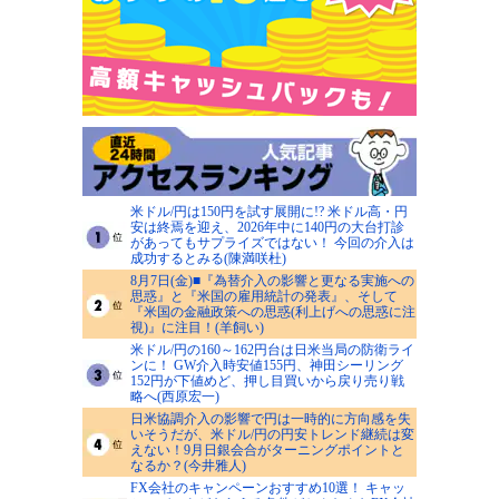
米ドル/円は150円を試す展開に!? 米ドル高・円
安は終焉を迎え、2026年中に140円の大台打診
があってもサプライズではない！ 今回の介入は
成功するとみる(陳満咲杜)
8月7日(金)■『為替介入の影響と更なる実施への
思惑』と『米国の雇用統計の発表』、そして
『米国の金融政策への思惑(利上げへの思惑に注
視)』に注目！(羊飼い)
米ドル/円の160～162円台は日米当局の防衛ライ
ンに！ GW介入時安値155円、神田シーリング
152円が下値めど、押し目買いから戻り売り戦
略へ(西原宏一)
日米協調介入の影響で円は一時的に方向感を失
いそうだが、米ドル/円の円安トレンド継続は変
えない！9月日銀会合がターニングポイントと
なるか？(今井雅人)
FX会社のキャンペーンおすすめ10選！ キャッ