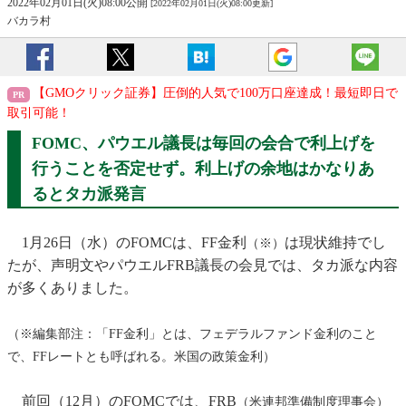
2022年02月01日(火)08:00公開
[2022年02月01日(火)08:00更新]
バカラ村
【GMOクリック証券】圧倒的人気で100万口座達成！最短即日で
取引可能！
FOMC、パウエル議長は毎回の会合で利上げを
行うことを否定せず。利上げの余地はかなりあ
るとタカ派発言
1月26日（水）のFOMCは、FF金利
は現状維持でし
（※）
たが、声明文やパウエルFRB議長の会見では、タカ派な内容
が多くありました。
（※編集部注：「FF金利」とは、フェデラルファンド金利のこと
で、FFレートとも呼ばれる。米国の政策金利）
前回（12月）のFOMCでは、FRB
（米連邦準備制度理事会）