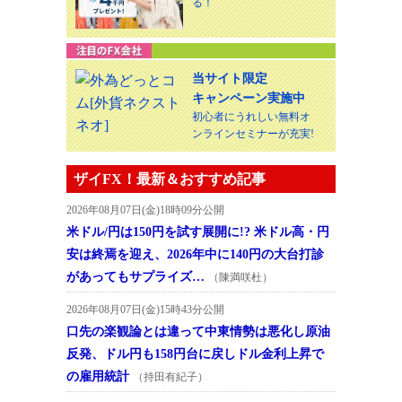
る！
当サイト限定
キャンペーン実施中
初心者にうれしい無料オ
ンラインセミナーが充実!
ザイFX！最新＆おすすめ記事
2026年08月07日(金)18時09分公開
米ドル/円は150円を試す展開に!? 米ドル高・円
安は終焉を迎え、2026年中に140円の大台打診
があってもサプライズ…
（陳満咲杜）
2026年08月07日(金)15時43分公開
口先の楽観論とは違って中東情勢は悪化し原油
反発、ドル円も158円台に戻しドル金利上昇で
の雇用統計
（持田有紀子）