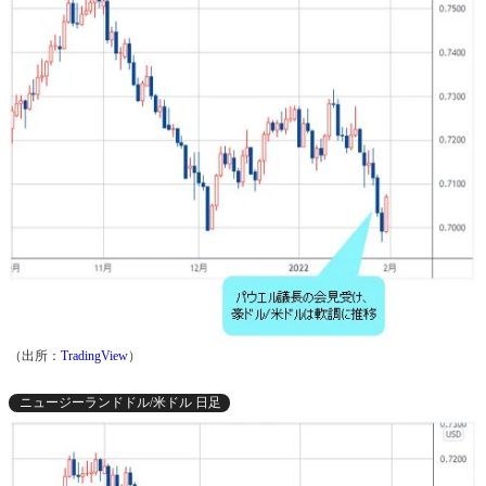
（出所：
TradingView
）
ニュージーランドドル/米ドル 日足