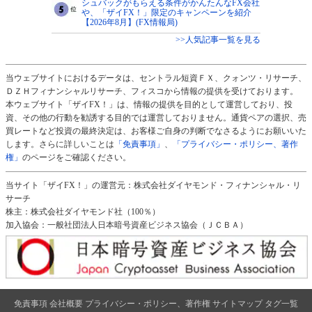
シュバックがもらえる条件がかんたんなFX会社
や、「ザイFX！」限定のキャンペーンを紹介
【2026年8月】(FX情報局)
>>人気記事一覧を見る
当ウェブサイトにおけるデータは、セントラル短資ＦＸ、クォンツ・リサーチ、
ＤＺＨフィナンシャルリサーチ、フィスコから情報の提供を受けております。
本ウェブサイト「ザイFX！」は、情報の提供を目的として運営しており、投
資、その他の行動を勧誘する目的では運営しておりません。通貨ペアの選択、売
買レートなど投資の最終決定は、お客様ご自身の判断でなさるようにお願いいた
します。さらに詳しいことは
「免責事項」
、
「プライバシー・ポリシー、著作
権」
のページをご確認ください。
当サイト「ザイFX！」の運営元：株式会社ダイヤモンド・フィナンシャル・リ
サーチ
株主：株式会社ダイヤモンド社（100％）
加入協会：一般社団法人日本暗号資産ビジネス協会（ＪＣＢＡ）
免責事項
会社概要
プライバシー・ポリシー、著作権
サイトマップ
タグ一覧