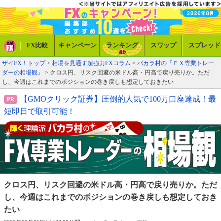
FX比較
キャンペーン
ランキング
スワップ
スプレッド
ザイFX！トップ
>
相場を見通す超強力FXコラム
>
バカラ村の「ＦＸ専業トレー
ダーの相場観」
> クロス円、リスク回避の米ドル高・円高で戻り売りか。ただ
し、今週はこれまでのポジションの巻き戻しも想定しておきたい
【GMOクリック証券】圧倒的人気で100万口座達成！最
短即日で取引可能！
クロス円、リスク回避の米ドル高・円高で
戻り売りか。ただ
し、今週はこれまでの
ポジションの巻き戻しも想定しておき
たい