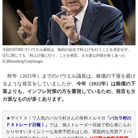
今回のFOMCでパウエル議長は、毎回の会合で利上げを行うことを否定せず、
QTに関しても「利上げ後に行う」ことを発言。タカ派な内容が多くあった
(C)Bloomberg/GettyImages
昨年（2021年）までのパウエル議長は、株価の下落を避け
るような発言をしていましたが、
今年（2022年）は株価の下
落よりも、インフレ対策の方を重視しているため、発言もタ
カ派なものが多くあります。
★ザイＦＸ！で人気のバカラ村さんの有料メルマガ
「バカラ村の
ＦＸトレード日報！」
では、個人トレーダー目線で初心者にもわ
かりやすいタイムリーな為替予想をはじめ、実践的な売買アドバ