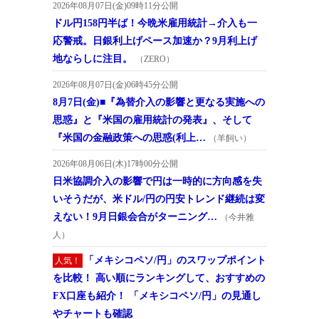
2026年08月07日(金)09時11分公開
ドル円158円半ば！今晩米雇用統計→介入も一
応警戒。日銀利上げペース加速か？9月利上げ
地ならしに注目。
（ZERO）
2026年08月07日(金)06時45分公開
8月7日(金)■『為替介入の影響と更なる実施への
思惑』と『米国の雇用統計の発表』、そして
『米国の金融政策への思惑(利上…
（羊飼い）
2026年08月06日(木)17時00分公開
日米協調介入の影響で円は一時的に方向感を失
いそうだが、米ドル/円の円安トレンド継続は変
えない！9月日銀会合がターニング…
（今井雅
人）
「メキシコペソ/円」のスワップポイント
人気！
を比較！ 高い順にランキングして、おすすめの
FX口座も紹介！ 「メキシコペソ/円」の見通し
やチャートも確認