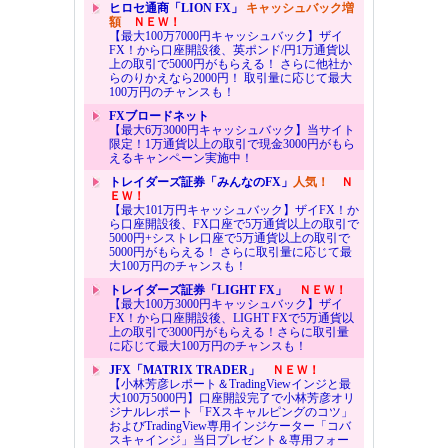
ヒロセ通商「LION FX」
キャッシュバック増
額
ＮＥＷ！
【最大100万7000円キャッシュバック】ザイ
FX！から口座開設後、英ポンド/円1万通貨以
上の取引で5000円がもらえる！ さらに他社か
らのりかえなら2000円！ 取引量に応じて最大
100万円のチャンスも！
FXブロードネット
【最大6万3000円キャッシュバック】当サイト
限定！1万通貨以上の取引で現金3000円がもら
えるキャンペーン実施中！
トレイダーズ証券「みんなのFX」
人気！
Ｎ
ＥＷ！
【最大101万円キャッシュバック】ザイFX！か
ら口座開設後、FX口座で5万通貨以上の取引で
5000円+シストレ口座で5万通貨以上の取引で
5000円がもらえる！ さらに取引量に応じて最
大100万円のチャンスも！
トレイダーズ証券「LIGHT FX」
ＮＥＷ！
【最大100万3000円キャッシュバック】ザイ
FX！から口座開設後、LIGHT FXで5万通貨以
上の取引で3000円がもらえる！さらに取引量
に応じて最大100万円のチャンスも！
JFX「MATRIX TRADER」
ＮＥＷ！
【小林芳彦レポート＆TradingViewインジと最
大100万5000円】口座開設完了で小林芳彦オリ
ジナルレポート「FXスキャルピングのコツ」
およびTradingView専用インジケーター「コバ
スキャインジ」当日プレゼント＆専用フォー