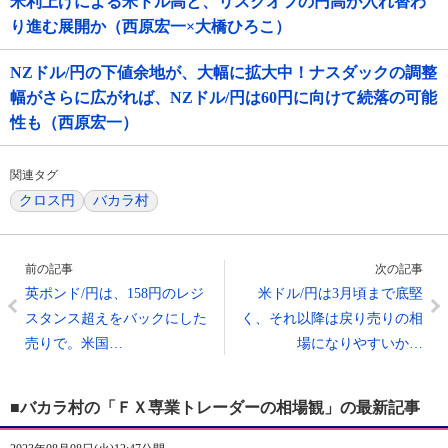
米利上げによる米ドル高と、リスクオフの円高が入れ替わ
り進む展開か（西原宏一×大橋ひろこ）
NZドル/円の下値余地が、大幅に拡大中！ナスダックの調整
幅がさらに広がれば、NZドル/円は60円に向けて続落の可能
性も（西原宏一）
関連タグ
クロス円
バカラ村
前の記事
次の記事
英ポンド/円は、158円のレジ
米ドル/円は3月頃まで底堅
スタンス超えをバックにした
く、それ以降は戻り売りの相
売りで。米国…
場になりやすいか…
■バカラ村の「ＦＸ専業トレーダーの相場観」の最新記事