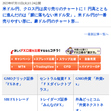
2023年07月11日(火)11:24公開
米ドル/円、クロス円は戻り売りのチャートに！ 円高ととも
に進んだのは「腑に落ちない米ドル安」。米ドル/円が一番
売りやすい形に。豪ドル/円のチャート形…
>>最新記事一覧へ
GMOクリック証券
セントラル短資ＦＸ
GMO外貨 「外貨e
「FXネオ」
「ＦＸダイレクトプ
x」
ラス」
SBI FXトレード
トレイダーズ証券
外為どっとコム
「みんなのFX」
「外貨ネクストネ
オ」