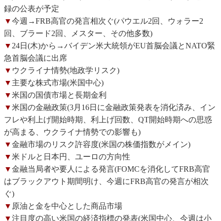
録の公表が予定
▼
今週→FRB高官の発言相次ぐ(パウエル2回、ウォラー2
回、ブラード2回、メスター、その他多数)
▼
24日(木)から→バイデン米大統領がEU首脳会議とNATO緊
急首脳会議に出席
▼
ウクライナ情勢(地政学リスク)
▼
主要な株式市場(米国中心)
▼
米国の国債市場と長期金利
▼
米国の金融政策(3月16日に金融政策発表を消化済み、イン
フレや利上げ開始時期、利上げ回数、QT開始時期への思惑
が高まる、ウクライナ情勢での影響も)
▼
金融市場のリスク許容度(米国の株価指数がメイン)
▼
米ドルと日本円、ユーロの方向性
▼
金融当局者や要人による発言(FOMCを消化してFRB高官
はブラックアウト期間明け、今週にFRB高官の発言が相次
ぐ)
▼
原油と金を中心とした商品市場
▼
注目度の高い米国の経済指標の発表(米国中心、今週は小