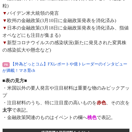
粒)
▼
バイデン米大統領の発言
▼
欧州の金融政策(3月10日に金融政策発表を消化済み)
▼
日本の金融政策(3月18日に金融政策発表を消化済み、指値
オペなどにも注目が集まる)
▼
新型コロナウイルスの感染状況(新たに発見された変異株
の感染拡大や懸念など)
【外為どっとコム】FXレポートや億トレーダーのインタビュー
が満載！マネ育ch
■表の見方■
・米国以外の要人発言や注目材料は重要な物のみピックアッ
プ
・注目材料のうち、特に注目度の高いものを
赤色
、その次を
太字
で表記。
・金融政策関連のものはイベントの欄へ
桃色
で表記。