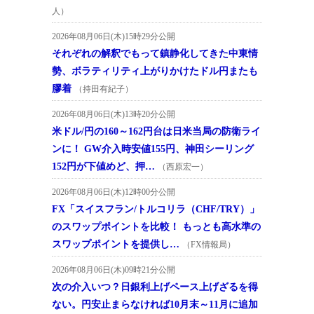
人）
2026年08月06日(木)15時29分公開
それぞれの解釈でもって鎮静化してきた中東情
勢、ボラティリティ上がりかけたドル円またも
膠着
（持田有紀子）
2026年08月06日(木)13時20分公開
米ドル/円の160～162円台は日米当局の防衛ライ
ンに！ GW介入時安値155円、神田シーリング
152円が下値めど、押…
（西原宏一）
2026年08月06日(木)12時00分公開
FX「スイスフラン/トルコリラ（CHF/TRY）」
のスワップポイントを比較！ もっとも高水準の
スワップポイントを提供し…
（FX情報局）
2026年08月06日(木)09時21分公開
次の介入いつ？日銀利上げペース上げざるを得
ない。円安止まらなければ10月末～11月に追加