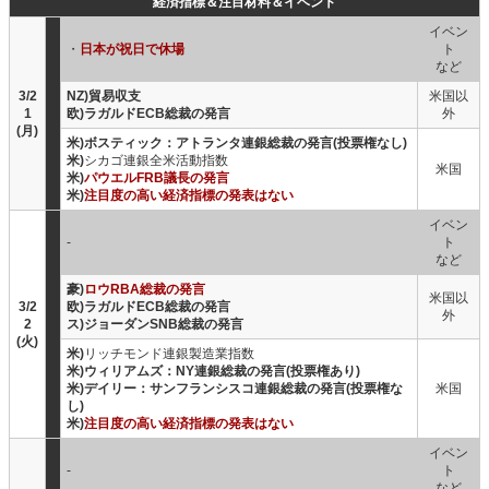
経済指標＆注目材料＆イベント
イベン
・
日本が祝日で休場
ト
など
3/2
NZ)貿易収支
米国以
1
欧)ラガルドECB総裁の発言
外
(月)
米)ボスティック：アトランタ連銀総裁の発言(投票権なし)
米)
シカゴ連銀全米活動指数
米国
米)
パウエルFRB議長の発言
米)
注目度の高い経済指標の発表はない
イベン
-
ト
など
豪)
ロウRBA総裁の発言
米国以
3/2
欧)ラガルドECB総裁の発言
外
2
ス)ジョーダンSNB総裁の発言
(火)
米)
リッチモンド連銀製造業指数
米)ウィリアムズ：NY連銀総裁の発言(投票権あり)
米)デイリー：サンフランシスコ連銀総裁の発言(投票権な
米国
し)
米)
注目度の高い経済指標の発表はない
イベン
-
ト
など