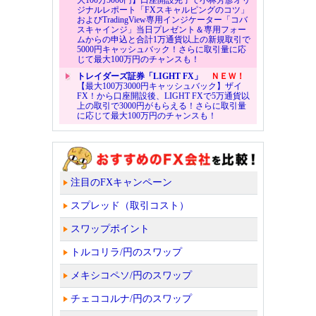
大100万5000円】口座開設完了で小林芳彦オリ
ジナルレポート「FXスキャルピングのコツ」
およびTradingView専用インジケーター「コバ
スキャインジ」当日プレゼント＆専用フォー
ムからの申込と合計1万通貨以上の新規取引で
5000円キャッシュバック！さらに取引量に応
じて最大100万円のチャンスも！
トレイダーズ証券「LIGHT FX」
ＮＥＷ！
【最大100万3000円キャッシュバック】ザイ
FX！から口座開設後、LIGHT FXで5万通貨以
上の取引で3000円がもらえる！さらに取引量
に応じて最大100万円のチャンスも！
注目のFXキャンペーン
スプレッド（取引コスト）
スワップポイント
トルコリラ/円のスワップ
メキシコペソ/円のスワップ
チェココルナ/円のスワップ