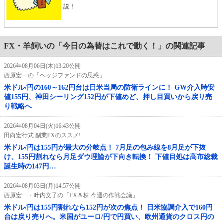
説！
FX・羊飼いの「今日の為替はこれで動く！」の関連記事
2026年08月06日(木)13:20公開
西原宏一の「ヘッジファンドの思惑」
米ドル/円の160～162円台は日米当局の防衛ラインに！ GW介入時安
値155円、神田シーリング152円が下値めど、押し目買いから戻り売
り戦略へ
2026年08月04日(火)16:43公開
田向宏行式 副業FXのススメ!
米ドル/円は155円が最大の分岐点！ 7月足の包み線を8月足が下抜
け、155円割れなら月足ダウ理論が下向き転換！ 下値目処は高市総裁
誕生時の147円…
2026年08月03日(月)14:57公開
西原宏一・叶内文子の「FX＆株 今週の作戦会議」
米ドル/円は155円割れなら152円が次の焦点！ 日米協調介入で160円
台は戻り売りへ。米国がユーロ/円で円買い、欧州通貨のクロス円の