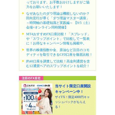
っております。お手数おかけしますがご協
力をお願いいたします！
なぜあなたのダウ理論は機能しないのか？
田向宏行が導く「ダウ理論マスター講座」
～時間軸の基礎知識と実践編～ 【9/5（土）
会場+オンライン同時開催】
MT4おすすめFX口座比較！「スプレッド」
や「スワップポイント」で比較して一覧表
に！お得なキャンペーン情報も掲載中。
世界の株価指数や金、原油など注目のコモ
ディティを取引できるCFD口座を徹底比較！
約40口座を調査して比較！高金利通貨を含
む12通貨ペアのスワップポイントを紹介！
当サイト限定口座開設
キャンペーン中！
ザイFX！限定4000円キャ
ッシュバックがもらえ
る！