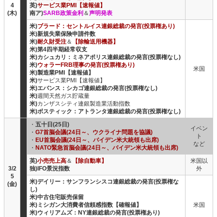
4
英)
サービス業PMI【速報値】
(木)
南ア)
SARB政策金利
＆
声明発表
米)
ブラード：セントルイス連銀総裁の発言(投票権あり)
米)新規失業保険申請件数
米)
耐久財受注
＆
【除輸送用機器】
米)第4四半期経常収支
米)カシュカリ：ミネアポリス連銀総裁の発言(投票権なし)
米)
ウォラーFRB理事の発言(投票権あり)
米国
米)製造業PMI【速報値】
米)
サービス業PMI【速報値】
米)エバンス：シカゴ連銀総裁の発言(投票権なし)
米)
週間天然ガス貯蔵量
米)
カンザスシティ連銀製造業活動指数
米)ボスティック：アトランタ連銀総裁の発言(投票権なし)
・
五十日(25日)
イベン
・
G7首脳会議(24日～、ウクライナ問題を協議)
ト
・
EU首脳会議(24日～、バイデン米大統領も出席)
など
・
NATO緊急首脳会議(24日～、バイデン米大統領も出席)
英)
小売売上高
＆
【除自動車】
米国以
3/2
独)IFO景況指数
外
5
米)デイリー：サンフランシスコ連銀総裁の発言(投票権な
(金)
し)
米)中古住宅販売保留
米)ミシガン大消費者信頼感指数【確報値】
米国
米)ウィリアムズ：NY連銀総裁の発言(投票権あり)