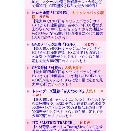
加え、スクール受講と理解度テスト合格など
で1000円、CFD開設と取引で最大4000円！
ヒロセ通商「LION FX」
キャッシュバック増
額
ＮＥＷ！
【最大100万7000円キャッシュバック】ザイ
FX！から口座開設後、英ポンド/円1万通貨以
上の取引で5000円がもらえる！ さらに他社か
らのりかえなら2000円！ 取引量に応じて最大
100万円のチャンスも！
GMOクリック証券「FXネオ」
ＮＥＷ！
【最大100万4000円キャッシュバック】ザイ
FX！から口座開設後、FXネオで1万通貨以上
の取引で4000円がもらえる！ さらに取引量に
応じて最大100万円のチャンスも！
GMO外貨「外貨ex」
人気上昇中！
【最大100万4000円キャッシュバック】ザイ
FX！から口座開設後、1万通貨以上の取引で
4000円がもらえる！ さらに取引量に応じて最
大100万円のチャンスも！
トレイダーズ証券「みんなのFX」
人気！
Ｎ
ＥＷ！
【最大101万円キャッシュバック】ザイFX！か
ら口座開設後、FX口座で5万通貨以上の取引で
5000円+シストレ口座で5万通貨以上の取引で
5000円がもらえる！ さらに取引量に応じて最
大100万円のチャンスも！
JFX「MATRIX TRADER」
ＮＥＷ！
【小林芳彦レポート＆TradingViewインジと最