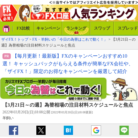
FX比較
キャンペーン
ランキング
スワップ
スプレッド
ザイFX！トップ
>
FX・羊飼いの「今日の為替はこれで動く！」
> 【3月21日～の
週】為替相場の注目材料スケジュールと焦点
【毎月更新！最新版】FXのキャンペーンおすすめ10
選！ キャッシュバックがもらえる条件が簡単なFX会社や、
「ザイFX！」限定のお得なキャンペーンを厳選して紹介
【3月21日～の週】為替相場の注目材料スケジュールと焦点
2022年03月20日(日)18:08公開
[2022年03月20日(日)18:08更新]
羊飼い