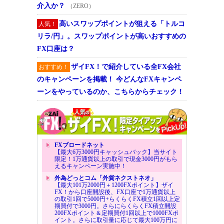
介入か？
（ZERO）
高いスワップポイントが狙える「トルコ
人気！
リラ/円」。スワップポイントが高いおすすめの
FX口座は？
ザイFX！で紹介している全FX会社
おすすめ！
のキャンペーンを掲載！ 今どんなFXキャンペ
ーンをやっているのか、こちらからチェック！
FXブロードネット
【最大6万3000円キャッシュバック】当サイト
限定！1万通貨以上の取引で現金3000円がもら
えるキャンペーン実施中！
外為どっとコム「外貨ネクストネオ」
【最大101万2000円＋1200FXポイント】ザイ
FX！から口座開設後、FX口座で1万通貨以上
の取引1回で5000円+らくらくFX積立1回以上定
期買付で3000円。さらにらくらくFX積立開設
200FXポイント＆定期買付1回以上で1000FXポ
イント。さらに取引量に応じて最大100万円に