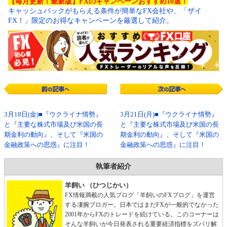
【毎月更新！最新版】FXのキャンペーンおすすめ10選！
キャッシュバックがもらえる条件が簡単なFX会社や、「ザイ
FX！」限定のお得なキャンペーンを厳選して紹介。
3月18日(金)■『ウクライナ情勢』
3月21日(月)■『ウクライナ情勢』
と『主要な株式市場及び米国の長
と『主要な株式市場及び米国の長
期金利の動向』、そして『米国の
期金利の動向』、そして『米国の
金融政策への思惑』に注目！
金融政策への思惑』に注目！
執筆者紹介
羊飼い （ひつじかい）
FX情報満載の人気ブログ「羊飼いのFXブログ」を運営
する凄腕ブロガー。日本ではまだFXが一般的でなかった
2001年からFXのトレードを続けている。このコーナーは
そんな羊飼いが今日発表される重要経済指標をズバリ解