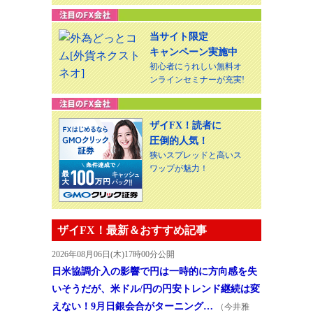
当サイト限定
キャンペーン実施中
初心者にうれしい無料オ
ンラインセミナーが充実!
ザイFX！読者に
圧倒的人気！
狭いスプレッドと高いス
ワップが魅力！
ザイFX！最新＆おすすめ記事
2026年08月06日(木)17時00分公開
日米協調介入の影響で円は一時的に方向感を失
いそうだが、米ドル/円の円安トレンド継続は変
えない！9月日銀会合がターニング…
（今井雅