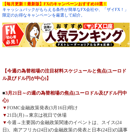
【毎月更新！最新版】FXのキャンペーンおすすめ10選！
キャッシュバックがもらえる条件が簡単なFX会社や、「ザイFX！」
限定のお得なキャンペーンを厳選して紹介。
【今週の為替相場の注目材料スケジュールと焦点(ユーロド
ル及びドル円が中心)】
■
3月21日～の週の為替相場の焦点(ユーロドル及びドル円中
心)
▼
FOMC金融政策発表(3月16日)明け
▼
21日(月)→東京は祝日で休場
▼
今週→主要国の金融政策関連のイベントは、スイス(24
日)、南アフリカ(24日)の金融政策の発表と日本(24日)の議事