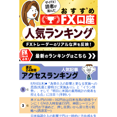
8月6日(木)■『為替介入の影響と更なる実施への
思惑(先週と週明けに実施あり)』と『イラン情
勢』、そして『明日に米国の雇用統計の発表を
控える点』に注目！(羊飼い)
米ドル/円の160～162円台は日米当局の防衛ライ
ンに！ GW介入時安値155円、神田シーリング
152円が下値めど、押し目買いから戻り売り戦
略へ(西原宏一)
日米協調介入の影響で円は一時的に方向感を失