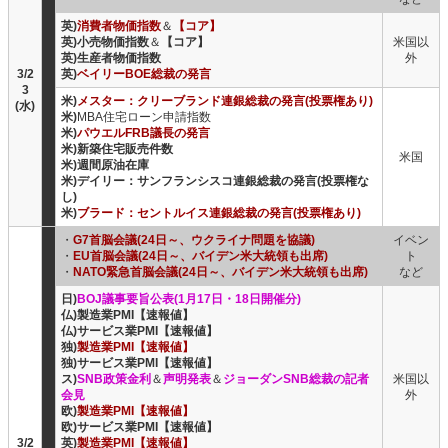
英)
消費者物価指数
＆
【コア】
英)小売物価指数
＆
【コア】
米国以
英)生産者物価指数
外
3/2
英)
ベイリーBOE総裁の発言
3
米)
メスター：クリーブランド連銀総裁の発言(投票権あり)
(水)
米)
MBA住宅ローン申請指数
米)
パウエルFRB議長の発言
米)新築住宅販売件数
米国
米)週間原油在庫
米)デイリー：サンフランシスコ連銀総裁の発言(投票権な
し)
米)
ブラード：セントルイス連銀総裁の発言(投票権あり)
・
G7首脳会議(24日～、ウクライナ問題を協議)
イベン
・
EU首脳会議(24日～、バイデン米大統領も出席)
ト
・
NATO緊急首脳会議(24日～、バイデン米大統領も出席)
など
日)
BOJ議事要旨公表(1月17日・18日開催分)
仏)製造業PMI【速報値】
仏)サービス業PMI【速報値】
独)
製造業PMI【速報値】
独)サービス業PMI【速報値】
ス)
SNB政策金利
＆
声明発表
＆
ジョーダンSNB総裁の記者
米国以
会見
外
欧)
製造業PMI【速報値】
欧)サービス業PMI【速報値】
3/2
英)
製造業PMI【速報値】