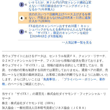
いそうだが、米ドル/円の円安トレンド継続は変
えない！9月日銀会合がターニングポイントと
なるか？(今井雅人)
次の介入いつ？日銀利上げペース上げざるを得
ない。円安止まらなければ10月末～11月に追加
介入か？(ZERO)
FX会社のキャンペーンおすすめ10選！ キャッ
シュバックがもらえる条件がかんたんなFX会社
や、「ザイFX！」限定のキャンペーンを紹介
【2026年8月】(FX情報局)
>>人気記事一覧を見る
当ウェブサイトにおけるデータは、セントラル短資ＦＸ、クォンツ・リサーチ、
ＤＺＨフィナンシャルリサーチ、フィスコから情報の提供を受けております。
本ウェブサイト「ザイFX！」は、情報の提供を目的として運営しており、投
資、その他の行動を勧誘する目的では運営しておりません。通貨ペアの選択、売
買レートなど投資の最終決定は、お客様ご自身の判断でなさるようにお願いいた
します。さらに詳しいことは
「免責事項」
、
「プライバシー・ポリシー、著作
権」
のページをご確認ください。
当サイト「ザイFX！」の運営元：株式会社ダイヤモンド・フィナンシャル・リ
サーチ
株主：株式会社ダイヤモンド社（100％）
加入協会：一般社団法人日本暗号資産ビジネス協会（ＪＣＢＡ）