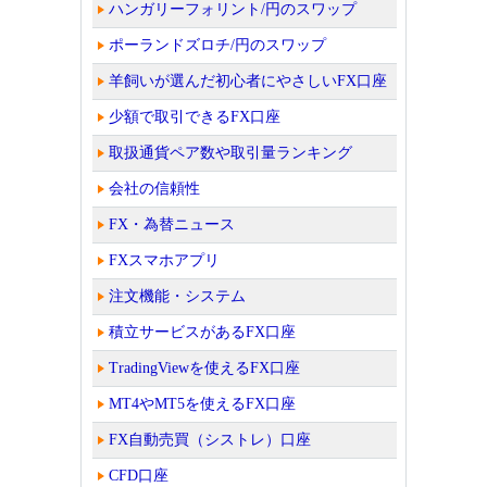
ハンガリーフォリント/円のスワップ
ポーランドズロチ/円のスワップ
羊飼いが選んだ初心者にやさしいFX口座
少額で取引できるFX口座
取扱通貨ペア数や取引量ランキング
会社の信頼性
FX・為替ニュース
FXスマホアプリ
注文機能・システム
積立サービスがあるFX口座
TradingViewを使えるFX口座
MT4やMT5を使えるFX口座
FX自動売買（シストレ）口座
CFD口座