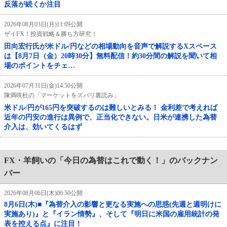
反落が続くか注目
2026年08月03日(月)11:09公開
ザイFX！投資戦略＆勝ち方研究！
田向宏行氏が米ドル/円などの相場動向を音声で解説するXスペース
は【8月7日（金）20時30分】無料配信！約30分間の解説を聞いて相
場のポイントをチェ…
2026年07月31日(金)14:50公開
陳満咲杜の「マーケットをズバリ裏読み」
米ドル/円が165円を突破するのは難しいとみる！ 金利差で考えれば
近年の円安の進行は異例で、正当化できない。日米が連携した為替
介入は、効いてくるはず
FX・羊飼いの「今日の為替はこれで動く！」のバックナン
バー
2026年08月06日(木)06:50公開
8月6日(木)■『為替介入の影響と更なる実施への思惑(先週と週明けに
実施あり)』と『イラン情勢』、そして『明日に米国の雇用統計の発
表を控える点』に注目！