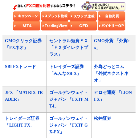
GMOクリック証券
セントラル短資ＦＸ
GMO外貨 「外貨e
「FXネオ」
「ＦＸダイレクトプ
x」
ラス」
SBI FXトレード
トレイダーズ証券
外為どっとコム
「みんなのFX」
「外貨ネクストネ
オ」
JFX 「MATRIX TR
ゴールデンウェイ・
ヒロセ通商 「LION
ADER」
ジャパン 「FXTF M
FX」
T4」
トレイダーズ証券
ゴールデンウェイ・
松井証券
「LIGHT FX」
ジャパン 「FXTF G
X-FX」