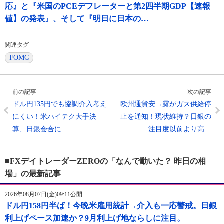
応』と『米国のPCEデフレーターと第2四半期GDP【速報
値】の発表』、そして『明日に日本の…
関連タグ
FOMC
前の記事
次の記事
ドル円135円でも協調介入考え
欧州通貨安→露がガス供給停
にくい！米ハイテク大手決
止を通知！現状維持？日銀の
算、日銀会合に…
注目度以前より高…
■FXデイトレーダーZEROの「なんで動いた？ 昨日の相
場」の最新記事
2026年08月07日(金)09:11公開
ドル円158円半ば！今晩米雇用統計→介入も一応警戒。日銀
利上げペース加速か？9月利上げ地ならしに注目。