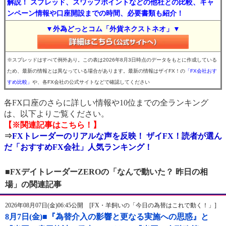
解説！ スプレッド、スワップポイントなどの他社との比較、キャ
ンペーン情報や口座開設までの時間、必要書類も紹介！
▼外為どっとコム「外貨ネクストネオ」▼
※スプレッドはすべて例外あり。この表は2026年8月3日時点のデータをもとに作成している
ため、最新の情報とは異なっている場合があります。最新の情報はザイFX！の
「FX会社おす
すめ比較」
や、各FX会社の公式サイトなどで確認してください
各FX口座のさらに詳しい情報や10位までの全ランキング
は、以下よりご覧ください。
【※関連記事はこちら！】
⇒
FXトレーダーのリアルな声を反映！ ザイFX！読者が選ん
だ「おすすめFX会社」人気ランキング！
■FXデイトレーダーZEROの「なんで動いた？ 昨日の相
場」の関連記事
2026年08月07日(金)06:45公開 [FX・羊飼いの「今日の為替はこれで動く！」]
8月7日(金)■『為替介入の影響と更なる実施への思惑』と