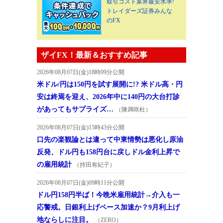
取引コスト業界最安水準!
トレイダーズ証券みんな
のFX
ザイFX！最新＆おすすめ記事
2026年08月07日(金)18時09分公開
米ドル/円は150円を試す展開に!? 米ドル高・円
安は終焉を迎え、2026年中に140円の大台打診
があってもサプライズ…
（陳満咲杜）
2026年08月07日(金)15時43分公開
口先の楽観論とは違って中東情勢は悪化し原油
反発、ドル円も158円台に戻しドル金利上昇で
の雇用統計
（持田有紀子）
2026年08月07日(金)09時11分公開
ドル円158円半ば！今晩米雇用統計→介入も一
応警戒。日銀利上げペース加速か？9月利上げ
地ならしに注目。
（ZERO）