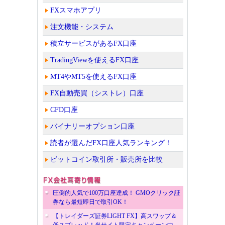
FXスマホアプリ
注文機能・システム
積立サービスがあるFX口座
TradingViewを使えるFX口座
MT4やMT5を使えるFX口座
FX自動売買（シストレ）口座
CFD口座
バイナリーオプション口座
読者が選んだFX口座人気ランキング！
ビットコイン取引所・販売所を比較
圧倒的人気で100万口座達成！ GMOクリック証
券なら最短即日で取引OK！
【トレイダーズ証券LIGHT FX】高スワップ＆
低スプレッド！当サイト限定キャンペーン中