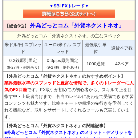
▼SBI FXトレード▼
外為どっとコム「外貨ネクストネオ」
【総合3位】
外為どっとコム「外貨ネクストネオ」の主なスペック
米ドル/円 スプレッ
ユーロ/米ドル スプ
最低取引単
通貨ペア数
ド
レッド
位
0.2銭原則固定
0.3pips原則固定
1000通貨
42ペア
(9-27時・例外あり)
(9-27時・例外あり)
【外為どっとコム「外貨ネクストネオ」のおすすめポイント】
業界最狭水準のスプレッドと豊富な情報で、多くのトレーダーに人
気のFX口座
です。FX取引が初めての初心者から、スキル向上を目
指す中・上級者向けまで、各自のレベルにあわせて受講できる学習
コンテンツも魅力です。比較チャートや相場の先行きを予測してく
れる機能など、取引をサポートしてくれるツールも充実していま
す。
【外為どっとコム「外貨ネクストネオ」の関連記事】
■外為どっとコム「外貨ネクストネオ」のメリット・デメリットを