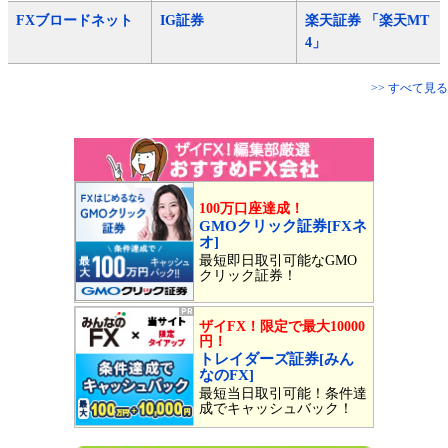
FXブロードネット
IG証券
楽天証券 「楽天MT
4」
>> すべて見る
100万口座達成！
GMOクリック証券[FXネ
オ]
最短即日取引可能なGMO
クリック証券！
ザイFX！限定で最大10000
円！
トレイダーズ証券[みん
なのFX]
最短当日取引可能！条件達
成でキャッシュバック！