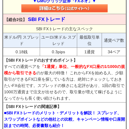
▼GMOクリック証券「FXネオ」▼
SBI FXトレード
【総合2位】
SBI FXトレードの主なスペック
米ドル/円 スプレッ
ユーロ/米ドル スプ
最低取引単
通貨ペア数
ド
レッド
位
0.18銭
0.3pips
1通貨
34ペア
【SBI FXトレードのおすすめポイント】
すべての通貨ペアを
「1通貨」単位、一般的なFX口座の1/1000の規
模から取引できる
のが最大の特徴！ これからFXを始める人、少額
取引ができるFX口座を探している方は、絶対にチェックしておき
たいFX会社です。スプレッドの狭さにも定評があり、1回の取引で
1000万通貨まで注文が出せるので、取引量が増えて稼げるように
なってからも長く使い続けられます。
【SBI FXトレードの関連記事】
■SBI FXトレードのメリット・デメリットを解説！ スプレッド、
スワップポイントなどの他社との比較、キャンペーン情報や口座開
設までの時間、必要書類も紹介！