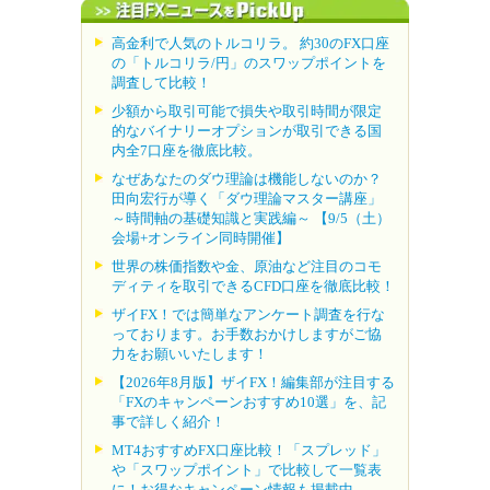
高金利で人気のトルコリラ。 約30のFX口座
の「トルコリラ/円」のスワップポイントを
調査して比較！
少額から取引可能で損失や取引時間が限定
的なバイナリーオプションが取引できる国
内全7口座を徹底比較。
なぜあなたのダウ理論は機能しないのか？
田向宏行が導く「ダウ理論マスター講座」
～時間軸の基礎知識と実践編～ 【9/5（土）
会場+オンライン同時開催】
世界の株価指数や金、原油など注目のコモ
ディティを取引できるCFD口座を徹底比較！
ザイFX！では簡単なアンケート調査を行な
っております。お手数おかけしますがご協
力をお願いいたします！
【2026年8月版】ザイFX！編集部が注目する
「FXのキャンペーンおすすめ10選」を、記
事で詳しく紹介！
MT4おすすめFX口座比較！「スプレッド」
や「スワップポイント」で比較して一覧表
に！お得なキャンペーン情報も掲載中。