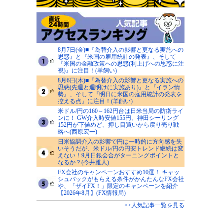
8月7日(金)■『為替介入の影響と更なる実施への
思惑』と『米国の雇用統計の発表』、そして
『米国の金融政策への思惑(利上げへの思惑に注
視)』に注目！(羊飼い)
8月6日(木)■『為替介入の影響と更なる実施への
思惑(先週と週明けに実施あり)』と『イラン情
勢』、そして『明日に米国の雇用統計の発表を
控える点』に注目！(羊飼い)
米ドル/円の160～162円台は日米当局の防衛ライ
ンに！ GW介入時安値155円、神田シーリング
152円が下値めど、押し目買いから戻り売り戦
略へ(西原宏一)
日米協調介入の影響で円は一時的に方向感を失
いそうだが、米ドル/円の円安トレンド継続は変
えない！9月日銀会合がターニングポイントと
なるか？(今井雅人)
FX会社のキャンペーンおすすめ10選！ キャッ
シュバックがもらえる条件がかんたんなFX会社
や、「ザイFX！」限定のキャンペーンを紹介
【2026年8月】(FX情報局)
>>人気記事一覧を見る