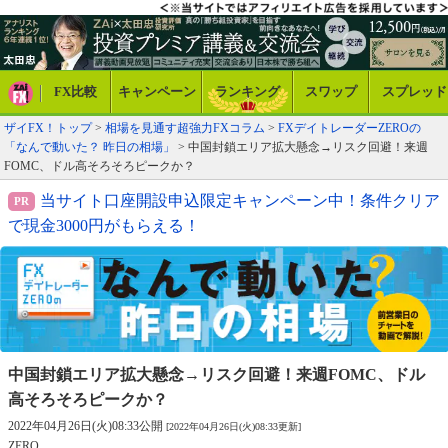
FX比較
キャンペーン
ランキング
スワップ
スプレッド
ザイFX！トップ
>
相場を見通す超強力FXコラム
>
FXデイトレーダーZEROの
「なんで動いた？ 昨日の相場」
> 中国封鎖エリア拡大懸念→リスク回避！来週
FOMC、ドル高そろそろピークか？
当サイト口座開設申込限定キャンペーン中！条件クリア
で現金3000円がもらえる！
中国封鎖エリア拡大懸念→リスク回避！
来週FOMC、ドル
高そろそろピークか？
2022年04月26日(火)08:33公開
[2022年04月26日(火)08:33更新]
ZERO