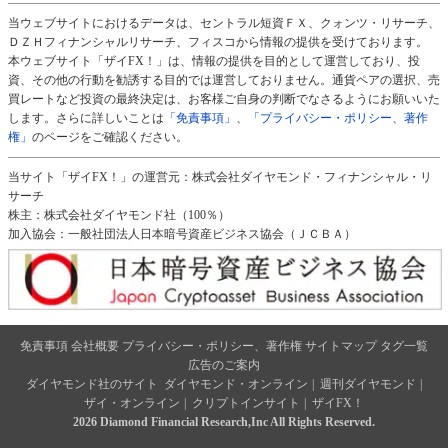
当ウェブサイトにおけるデータは、セントラル短資ＦＸ、クォンツ・リサーチ、
ＤＺＨフィナンシャルリサーチ、フィスコから情報の提供を受けております。
本ウェブサイト「ザイFX！」は、情報の提供を目的として運営しており、投
資、その他の行動を勧誘する目的では運営しておりません。通貨ペアの選択、売
買レートなど投資の最終決定は、お客様ご自身の判断でなさるようにお願いいた
します。さらに詳しいことは
「免責事項」
、
「プライバシー・ポリシー、著作
権」
のページをご確認ください。
当サイト「ザイFX！」の運営元：株式会社ダイヤモンド・フィナンシャル・リ
サーチ
株主：株式会社ダイヤモンド社（100％）
加入協会：一般社団法人日本暗号資産ビジネス協会（ＪＣＢＡ）
免責事項
会社概要
プライバシー・ポリシー、著作権
サイトマップ
タグ一覧
広告のご案内
ダイヤモンド社のサイト
ダイヤモンド・オンライン
|
週刊ダイヤモンド
|
ザイ・オンライン
|
クリプトインサイト
|
ザイFX！
2026 Diamond Financial Research,Inc All Rights Reserved.