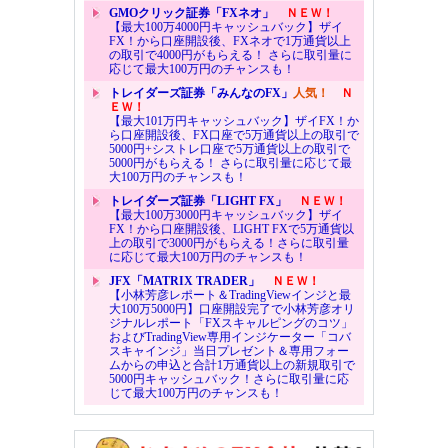
GMOクリック証券「FXネオ」
ＮＥＷ！
【最大100万4000円キャッシュバック】ザイ
FX！から口座開設後、FXネオで1万通貨以上
の取引で4000円がもらえる！ さらに取引量に
応じて最大100万円のチャンスも！
トレイダーズ証券「みんなのFX」
人気！
Ｎ
ＥＷ！
【最大101万円キャッシュバック】ザイFX！か
ら口座開設後、FX口座で5万通貨以上の取引で
5000円+シストレ口座で5万通貨以上の取引で
5000円がもらえる！ さらに取引量に応じて最
大100万円のチャンスも！
トレイダーズ証券「LIGHT FX」
ＮＥＷ！
【最大100万3000円キャッシュバック】ザイ
FX！から口座開設後、LIGHT FXで5万通貨以
上の取引で3000円がもらえる！さらに取引量
に応じて最大100万円のチャンスも！
JFX「MATRIX TRADER」
ＮＥＷ！
【小林芳彦レポート＆TradingViewインジと最
大100万5000円】口座開設完了で小林芳彦オリ
ジナルレポート「FXスキャルピングのコツ」
およびTradingView専用インジケーター「コバ
スキャインジ」当日プレゼント＆専用フォー
ムからの申込と合計1万通貨以上の新規取引で
5000円キャッシュバック！さらに取引量に応
じて最大100万円のチャンスも！