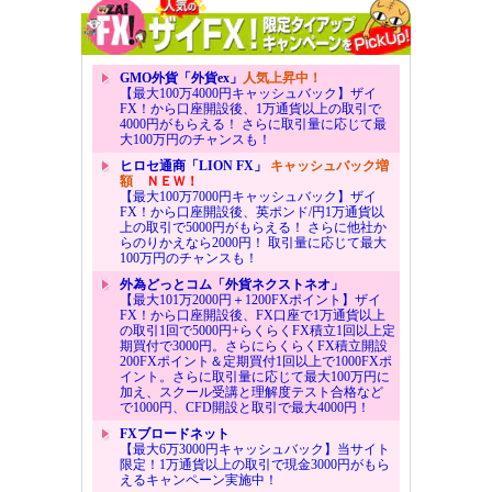
GMO外貨「外貨ex」
人気上昇中！
【最大100万4000円キャッシュバック】ザイ
FX！から口座開設後、1万通貨以上の取引で
4000円がもらえる！ さらに取引量に応じて最
大100万円のチャンスも！
ヒロセ通商「LION FX」
キャッシュバック増
額
ＮＥＷ！
【最大100万7000円キャッシュバック】ザイ
FX！から口座開設後、英ポンド/円1万通貨以
上の取引で5000円がもらえる！ さらに他社か
らのりかえなら2000円！ 取引量に応じて最大
100万円のチャンスも！
外為どっとコム「外貨ネクストネオ」
【最大101万2000円＋1200FXポイント】ザイ
FX！から口座開設後、FX口座で1万通貨以上
の取引1回で5000円+らくらくFX積立1回以上定
期買付で3000円。さらにらくらくFX積立開設
200FXポイント＆定期買付1回以上で1000FXポ
イント。さらに取引量に応じて最大100万円に
加え、スクール受講と理解度テスト合格など
で1000円、CFD開設と取引で最大4000円！
FXブロードネット
【最大6万3000円キャッシュバック】当サイト
限定！1万通貨以上の取引で現金3000円がもら
えるキャンペーン実施中！