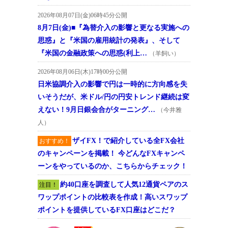
2026年08月07日(金)06時45分公開
8月7日(金)■『為替介入の影響と更なる実施への
思惑』と『米国の雇用統計の発表』、そして
『米国の金融政策への思惑(利上…
（羊飼い）
2026年08月06日(木)17時00分公開
日米協調介入の影響で円は一時的に方向感を失
いそうだが、米ドル/円の円安トレンド継続は変
えない！9月日銀会合がターニング…
（今井雅
人）
ザイFX！で紹介している全FX会社
おすすめ！
のキャンペーンを掲載！ 今どんなFXキャンペ
ーンをやっているのか、こちらからチェック！
約40口座を調査して人気12通貨ペアのス
注目！
ワップポイントの比較表を作成！高いスワップ
ポイントを提供しているFX口座はどこだ？