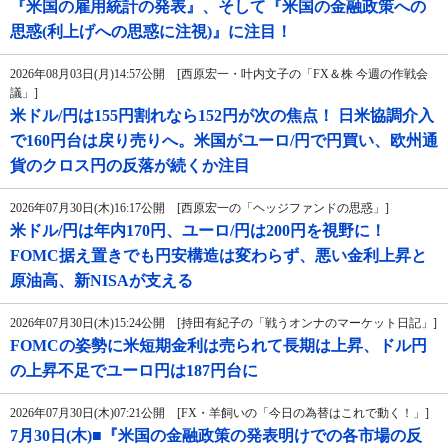
『米国の雇用統計の発表』、そして『米国の金融政策への
思惑(利上げへの思惑に注視)』に注目！
2026年08月03日(月)14:57公開 [西原宏一・叶内文子の「FX＆株 今週の作戦会
議」]
米ドル/円は155円割れなら152円が次の焦点！ 日米協調介入
で160円台は戻り売りへ。米国がユーロ/円で円買い、欧州通
貨のクロス円の反落が続くか注目
2026年07月30日(木)16:17公開 [西原宏一の「ヘッジファンドの思惑」]
米ドル/円は年内170円、ユーロ/円は200円を視野に！
FOMC据え置きでも円安構造は変わらず、悪い金利上昇と
原油高、新NISAが支える
2026年07月30日(木)15:24公開 [持田有紀子の「戦うオンナのマーケット日記」]
FOMCの姿勢に米短期金利は売られて長期は上昇、ドル円
の上昇不足でユーロ円は187円台に
2026年07月30日(木)07:21公開 [FX・羊飼いの「今日の為替はこれで動く！」]
7月30日(木)■『米国の金融政策の発表明けでの各市場の反