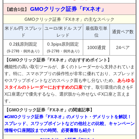
GMOクリック証券「FXネオ」
【総合1位】
GMOクリック証券「FXネオ」の主なスペック
米ドル/円 スプレッ
ユーロ/米ドル スプ
最低取引単
通貨ペア数
ド
レッド
位
0.2銭原則固定
0.3pips原則固定
1000通貨
24ペア
(9-27時・例外あり)
(9-27時・例外あり)
【GMOクリック証券「FXネオ」のおすすめポイント】
機能性の高い取引ツールが、多くのトレーダーから支持されていま
す。特に、スマホアプリの操作性が非常に優れており、スプレッド
やスワップポイントなどのスペック面も申し分ないため、
あらゆる
スタイルのトレーダーにおすすめの口座
です。取引環境の良さをF
X口座選びで優先するなら、選択肢から外せないFX口座と言えま
す。
【GMOクリック証券「FXネオ」の関連記事】
■GMOクリック証券「FXネオ」のメリット・デメリットを解説！
スプレッド、スワップポイントなどの他社との比較、キャンペーン
情報や口座開設までの時間、必要書類も紹介！