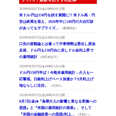
2026年08月07日(金)18時09分公開
米ドル/円は150円を試す展開に!? 米ドル高・円
安は終焉を迎え、2026年中に140円の大台打診
があってもサプライズ…
（陳満咲杜）
2026年08月07日(金)15時43分公開
口先の楽観論とは違って中東情勢は悪化し原油
反発、ドル円も158円台に戻しドル金利上昇で
の雇用統計
（持田有紀子）
2026年08月07日(金)09時11分公開
ドル円158円半ば！今晩米雇用統計→介入も一
応警戒。日銀利上げペース加速か？9月利上げ
地ならしに注目。
（ZERO）
2026年08月07日(金)06時45分公開
8月7日(金)■『為替介入の影響と更なる実施への
思惑』と『米国の雇用統計の発表』、そして
『米国の金融政策への思惑(利上…
（羊飼い）