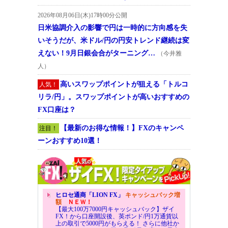
2026年08月06日(木)17時00分公開
日米協調介入の影響で円は一時的に方向感を失
いそうだが、米ドル/円の円安トレンド継続は変
えない！9月日銀会合がターニング…
（今井雅
人）
高いスワップポイントが狙える「トルコ
人気！
リラ/円」。スワップポイントが高いおすすめの
FX口座は？
【最新のお得な情報！】FXのキャンペ
注目！
ーンおすすめ10選！
ヒロセ通商「LION FX」
キャッシュバック増
額
ＮＥＷ！
【最大100万7000円キャッシュバック】ザイ
FX！から口座開設後、英ポンド/円1万通貨以
上の取引で5000円がもらえる！ さらに他社か