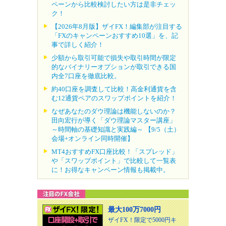
ペーンから比較検討したい方は是非チェッ
ク！
【2026年8月版】ザイFX！編集部が注目する
「FXのキャンペーンおすすめ10選」を、記
事で詳しく紹介！
少額から取引可能で損失や取引時間が限定
的なバイナリーオプションが取引できる国
内全7口座を徹底比較。
約40口座を調査して比較！高金利通貨を含
む12通貨ペアのスワップポイントを紹介！
なぜあなたのダウ理論は機能しないのか？
田向宏行が導く「ダウ理論マスター講座」
～時間軸の基礎知識と実践編～ 【9/5（土）
会場+オンライン同時開催】
MT4おすすめFX口座比較！「スプレッド」
や「スワップポイント」で比較して一覧表
に！お得なキャンペーン情報も掲載中。
最大100万7000円
ザイFX！限定で5000円キ