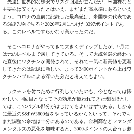
先週は世界的な株安でリスク回避が進んだが、米国株など
主要株は安くなったとはいえ、まだまだ高水準にあるといえ
よう。コロナの直前に記録した最高値は、米国株の代表であ
るS&P先物で見ると2020年2月につけた3397ポイントであ
る。このレベルですらかなり高かったのだ。
そこへコロナがやってきて大きくディップしたが、9月に
は元のレベルまで戻してきている。そして大統領選の終わっ
た直後にワクチンが開発されて、それで一気に新高値を更新
してきたのは記憶に新しい。よって3400ポイントから上はワ
クチンバブルによる浮いた分だと考えてもよい。
ワクチンを射つために行列していたのも、今となっては懐
かしい。4回目となってその効果が疑われてきた現段階とし
ては、このバブル部分がはじけてもよいはずである。しかる
に最近のS&Pが3600台をやっているからといって、それでも
まだ調整の余地は十分にあるのである。金利高などファンダ
メンタルズの悪化を加味すると、3000ポイントの大台うぃ割