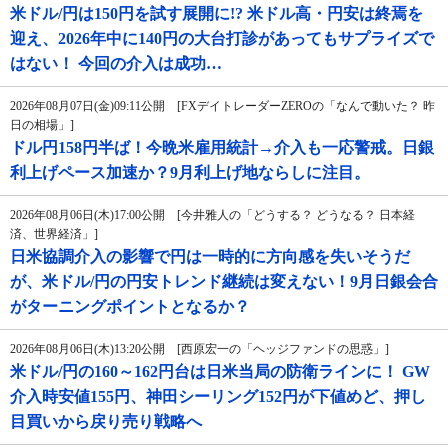
米ドル/円は150円を試す展開に!? 米ドル高・円安は終焉を
迎え、2026年中に140円の大台打診があってもサプライズで
はない！ 今回の介入は成功…
2026年08月07日(金)09:11公開 [FXデイトレーダーZEROの「なんで動いた？ 昨
日の相場」]
ドル円158円半ば！今晩米雇用統計→介入も一応警戒。日銀
利上げペース加速か？9月利上げ地ならしに注目。
2026年08月06日(木)17:00公開 [今井雅人の「どうする？ どうなる？ 日本経
済、世界経済」]
日米協調介入の影響で円は一時的に方向感を失いそうだ
が、米ドル/円の円安トレンド継続は変えない！9月日銀会合
がターニングポイントとなるか？
2026年08月06日(木)13:20公開 [西原宏一の「ヘッジファンドの思惑」]
米ドル/円の160～162円台は日米当局の防衛ラインに！ GW
介入時安値155円、神田シーリング152円が下値めど、押し
目買いから戻り売り戦略へ