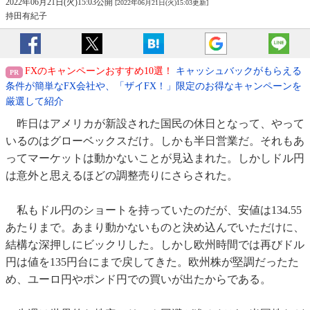
2022年06月21日(火)15:03公開
[2022年06月21日(火)15:03更新]
持田有紀子
FXのキャンペーンおすすめ10選！
キャッシュバックがもらえる
条件が簡単なFX会社や、「ザイFX！」限定のお得なキャンペーンを
厳選して紹介
昨日はアメリカが新設された国民の休日となって、やって
いるのはグローベックスだけ。しかも半日営業だ。それもあ
ってマーケットは動かないことが見込まれた。しかしドル円
は意外と思えるほどの調整売りにさらされた。
私もドル円のショートを持っていたのだが、安値は134.55
あたりまで。あまり動かないものと決め込んでいただけに、
結構な深押しにビックリした。しかし欧州時間では再びドル
円は値を135円台にまで戻してきた。欧州株が堅調だったた
め、ユーロ円やポンド円での買いが出たからである。