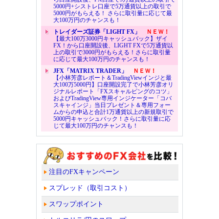
5000円+シストレ口座で5万通貨以上の取引で
5000円がもらえる！ さらに取引量に応じて最
大100万円のチャンスも！
トレイダーズ証券「LIGHT FX」
ＮＥＷ！
【最大100万3000円キャッシュバック】ザイ
FX！から口座開設後、LIGHT FXで5万通貨以
上の取引で3000円がもらえる！さらに取引量
に応じて最大100万円のチャンスも！
JFX「MATRIX TRADER」
ＮＥＷ！
【小林芳彦レポート＆TradingViewインジと最
大100万5000円】口座開設完了で小林芳彦オリ
ジナルレポート「FXスキャルピングのコツ」
およびTradingView専用インジケーター「コバ
スキャインジ」当日プレゼント＆専用フォー
ムからの申込と合計1万通貨以上の新規取引で
5000円キャッシュバック！さらに取引量に応
じて最大100万円のチャンスも！
注目のFXキャンペーン
スプレッド（取引コスト）
スワップポイント