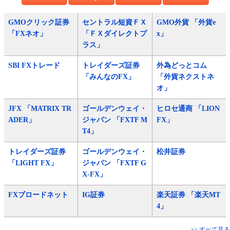
GMOクリック証券
セントラル短資ＦＸ
GMO外貨 「外貨e
「FXネオ」
「ＦＸダイレクトプ
x」
ラス」
SBI FXトレード
トレイダーズ証券
外為どっとコム
「みんなのFX」
「外貨ネクストネ
オ」
JFX 「MATRIX TR
ゴールデンウェイ・
ヒロセ通商 「LION
ADER」
ジャパン 「FXTF M
FX」
T4」
トレイダーズ証券
ゴールデンウェイ・
松井証券
「LIGHT FX」
ジャパン 「FXTF G
X-FX」
FXブロードネット
IG証券
楽天証券 「楽天MT
4」
>> すべて見る