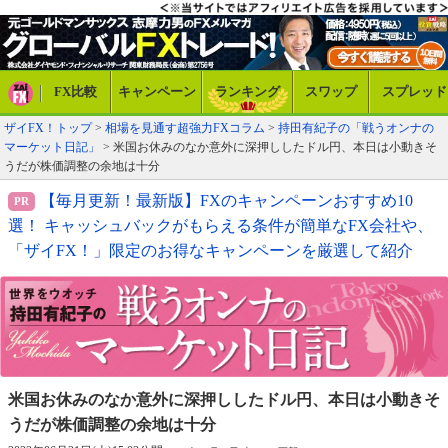
FX比較
キャンペーン
ランキング
スワップ
スプレッド
ザイFX！トップ
>
相場を見通す超強力FXコラム
>
持田有紀子の「戦うオンナの
マーケット日記」
> 米国お休みのなか意外に深押ししたドル円、本日は小動きそ
うだが株価調整の余地は十分
【毎月更新！最新版】FXのキャンペーンおすすめ10
選！ キャッシュバックがもらえる条件が簡単なFX会社や、
「ザイFX！」限定のお得なキャンペーンを厳選して紹介
米国お休みのなか意外に深押ししたドル円、
本日は小動きそ
うだが株価調整の余地は十分