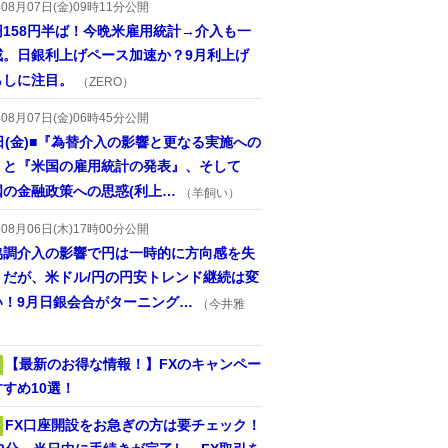
年08月07日(金)09時11分公開
円158円半ば！今晩米雇用統計→介入も一
戒。日銀利上げペース加速か？9月利上げ
らしに注目。
（ZERO）
年08月07日(金)06時45分公開
日(金)■『為替介入の影響と更なる実施への
』と『米国の雇用統計の発表』、そして
国の金融政策への思惑(利上…
（羊飼い）
年08月06日(木)17時00分公開
協調介入の影響で円は一時的に方向感を失
うだが、米ドル/円の円安トレンド継続は変
い！9月日銀会合がターニング…
（今井雅
【最新のお得な情報！】FXのキャンペー
すめ10選！
FX口座開設をお急ぎの方は要チェック！