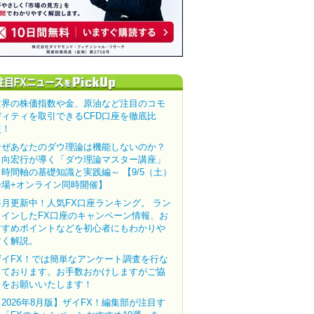
世界の株価指数や金、原油など注目のコモ
ディティを取引できるCFD口座を徹底比
較！
なぜあなたのダウ理論は機能しないのか？
田向宏行が導く「ダウ理論マスター講座」
～時間軸の基礎知識と実践編～ 【9/5（土）
会場+オンライン同時開催】
毎月更新中！人気FX口座ランキング。 ラン
クインしたFX口座のキャンペーン情報、お
すすめポイントなどを初心者にもわかりや
すく解説。
ザイFX！では簡単なアンケート調査を行な
っております。お手数おかけしますがご協
力をお願いいたします！
【2026年8月版】ザイFX！編集部が注目す