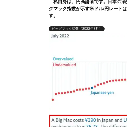
私自身は、円高論者です。
日本の消
グマック指数が示す米ドル/円レート
す。
ビッグマック指数（2022年7月）