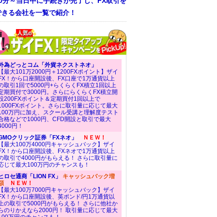
30分～当日中に手続きが完了し、FX取引を
できる会社を一覧で紹介！
外為どっとコム「外貨ネクストネオ」
【最大101万2000円＋1200FXポイント】ザイ
FX！から口座開設後、FX口座で1万通貨以上
の取引1回で5000円+らくらくFX積立1回以上
定期買付で3000円。さらにらくらくFX積立開
設200FXポイント＆定期買付1回以上で
1000FXポイント。さらに取引量に応じて最大
100万円に加え、スクール受講と理解度テスト
合格などで1000円、CFD開設と取引で最大
4000円！
GMOクリック証券「FXネオ」
ＮＥＷ！
【最大100万4000円キャッシュバック】ザイ
FX！から口座開設後、FXネオで1万通貨以上
の取引で4000円がもらえる！ さらに取引量に
応じて最大100万円のチャンスも！
ヒロセ通商「LION FX」
キャッシュバック増
額
ＮＥＷ！
【最大100万7000円キャッシュバック】ザイ
FX！から口座開設後、英ポンド/円1万通貨以
上の取引で5000円がもらえる！ さらに他社か
らのりかえなら2000円！ 取引量に応じて最大