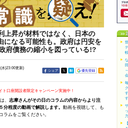
利上昇が材料ではなく、日本の
由になる可能性も。政府は円安を
政府債務の縮小を図っている!?
(水)23:00更新)
シェア
優先登録
イト口座開設者限定キャンペーン実施中！
は、
志摩さんがその日のコラムの内容からより注
５分程度の動画で解説します。
動画を視聴して、も
コラムをご覧ください。