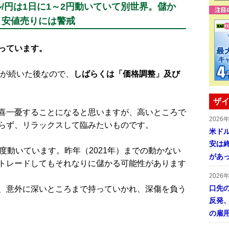
/円は1日に1～2円動いていて別世界。儲か
、安値売りには警戒
っています。
が続いた後なので、
しばらくは「価格調整」及び
ザイ
喜一憂することになると思いますが、高いところで
2026
らず、リラックスして臨みたいものです。
米ドル
安は終
度動いています。昨年（2021年）までの動かない
があ
トレードしてもそれなりに儲かる可能性があります
2026
口先
、意外に深いところまで持っていかれ、深傷を負う
反発
の雇