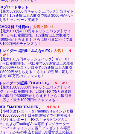
100万円のチャンスも！
FXブロードネット
【最大6万3000円キャッシュバック】当サイト
限定！1万通貨以上の取引で現金3000円がもら
えるキャンペーン実施中！
GMO外貨「外貨ex」
人気上昇中！
【最大100万4000円キャッシュバック】ザイ
FX！から口座開設後、1万通貨以上の取引で
4000円がもらえる！ さらに取引量に応じて最
大100万円のチャンスも！
トレイダーズ証券「みんなのFX」
人気！
Ｎ
ＥＷ！
【最大101万円キャッシュバック】ザイFX！
から口座開設後、FX口座で5万通貨以上の取引
で5000円+シストレ口座で5万通貨以上の取引
で5000円がもらえる！ さらに取引量に応じて
最大100万円のチャンスも！
トレイダーズ証券「LIGHT FX」
ＮＥＷ！
【最大100万3000円キャッシュバック】ザイ
FX！から口座開設後、LIGHT FXで5万通貨以
上の取引で3000円がもらえる！さらに取引量
に応じて最大100万円のチャンスも！
JFX「MATRIX TRADER」
ＮＥＷ！
【小林芳彦レポート＆TradingViewインジと最
大100万5000円】口座開設完了で小林芳彦オ
リジナルレポート「FXスキャルピングのコ
ツ」およびTradingView専用インジケーター
「コバスキャインジ」当日プレゼント＆専用
フォームからの申込と合計1万通貨以上の新規