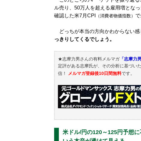
ル売り、50万人を超える雇用増とな
確認した米7月CPI
で
（消費者物価指数）
どっちが本当の方向かわからない感
っきりしてくるでしょう。
★志摩力男さんの有料メルマガ
「志摩力男
定評がある志摩氏が、その分析に基づい
信！
メルマガ登録後10日間無料
です。
米ドル/円の120～125円予