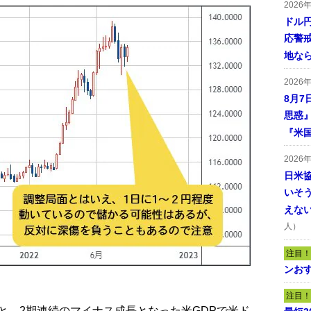
2026
ドル
応警
地な
2026
8月7
思惑
『米
2026
日米
いそ
えな
人）
注目！
ンおす
注目！
、2期連続のマイナス成長となった米GDPで米ド