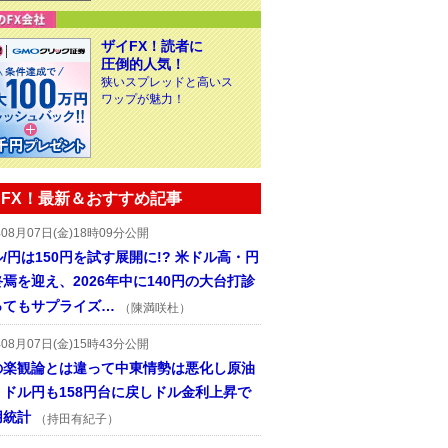
ザイFX！読者に
圧倒的人気！
狭いスプレッドと高いス
ワップが魅力！
FX！最新＆おすすめ記事
年08月07日(金)18時09分公開
/円は150円を試す展開に!? 米ドル高・円
焉を迎え、2026年中に140円の大台打診
ってもサプライズ…
（陳満咲杜）
年08月07日(金)15時43分公開
の楽観論とは違って中東情勢は悪化し原油
、ドル円も158円台に戻しドル金利上昇で
用統計
（持田有紀子）