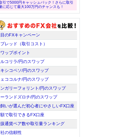
取引で5000円キャッシュバック！さらに取引
量に応じて最大100万円のチャンスも！
注目のFXキャンペーン
スプレッド（取引コスト）
スワップポイント
トルコリラ/円のスワップ
メキシコペソ/円のスワップ
チェココルナ/円のスワップ
ハンガリーフォリント/円のスワップ
ポーランドズロチ/円のスワップ
羊飼いが選んだ初心者にやさしいFX口座
少額で取引できるFX口座
取扱通貨ペア数や取引量ランキング
会社の信頼性