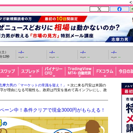
日（土）
--/--
--/--
--/--
--/--
分13秒
--.--
--
--.--
--
--.--
--
--.--
--
志摩力男の「マーケットの常識を疑え！」
> 次に来る円安は米国の
字が理由になる可能性も。政府は円安を進めて高インフレにし、政
ペーン中！条件クリアで現金3000円がもらえる！