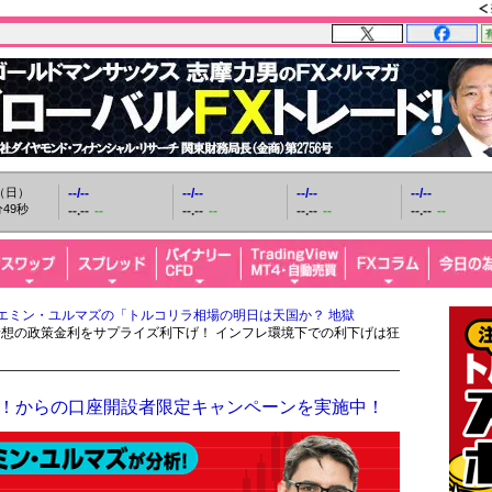
日（日）
--/--
--/--
--/--
--/--
50秒
--.--
--
--.--
--
--.--
--
--.--
--
エミン・ユルマズの「トルコリラ相場の明日は天国か？ 地獄
予想の政策金利をサプライズ利下げ！ インフレ環境下での利下げは狂
ザイFX！からの口座開設者限定キャンペーンを実施中！