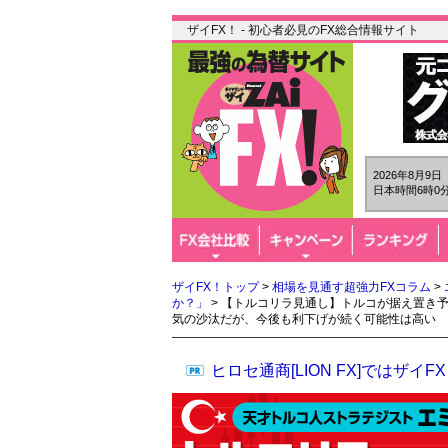
ザイFX！ - 初心者必見のFX総合情報サイト
2026年8月9
日本時間6時0分
ザイFX！トップ
>
相場を見通す超強力FXコラム
>
か？」
> 【トルコリラ見通し】トルコが据え置き
気の沙汰だが、今後も利下げが続く可能性は高い
ヒロセ通商[LION FX]では