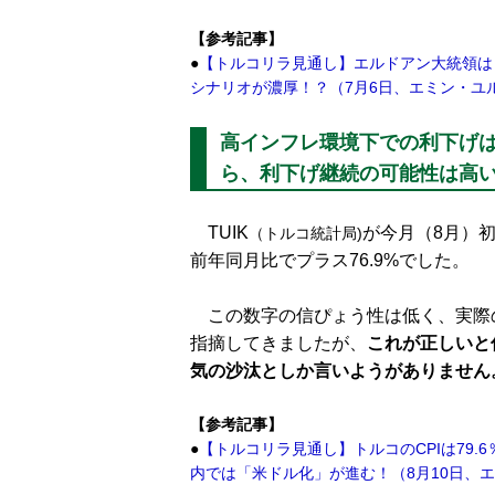
【参考記事】
●
【トルコリラ見通し】エルドアン大統領は
シナリオが濃厚！？（7月6日、エミン・ユ
高インフレ環境下での利下げ
ら、利下げ継続の可能性は高
TUIK
が今月（8月）初
（トルコ統計局)
前年同月比でプラス76.9%でした。
この数字の信ぴょう性は低く、実際の
指摘してきましたが、
これが正しいと
気の沙汰としか言いようがありません
【参考記事】
●
【トルコリラ見通し】トルコのCPIは79
内では「米ドル化」が進む！（8月10日、