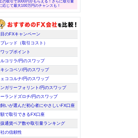
上の取引で3000円がもらえる！さらに取引量
に応じて最大100万円のチャンスも！
注目のFXキャンペーン
スプレッド（取引コスト）
スワップポイント
トルコリラ/円のスワップ
メキシコペソ/円のスワップ
チェココルナ/円のスワップ
ハンガリーフォリント/円のスワップ
ポーランドズロチ/円のスワップ
羊飼いが選んだ初心者にやさしいFX口座
少額で取引できるFX口座
取扱通貨ペア数や取引量ランキング
会社の信頼性