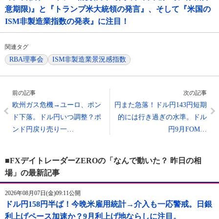
意期限)』と『トランプ米大統領の発言』、そして『米国の
ISM非製造業指数の発表』に注目！
関連タグ
RBA理事会
ISM非製造業景況感指数
前の記事
次の記事
欧州ガス危機→ユーロ、ポン
円また急落！ドル円143円短期
ド下落。ドル円いつ調整？ポ
的には行き過ぎの水準。ドル
ンド円戻り売り一…
円9月FOM…
■FXデイトレーダーZEROの「なんで動いた？ 昨日の相
場」の最新記事
2026年08月07日(金)09:11公開
ドル円158円半ば！今晩米雇用統計→介入も一応警戒。日銀
利上げペース加速か？9月利上げ地ならしに注目。