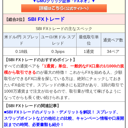
▼GMOクリック証券「FXネオ」▼
SBI FXトレード
【総合2位】
SBI FXトレードの主なスペック
米ドル/円 スプレッ
ユーロ/米ドル スプ
最低取引単
通貨ペア数
ド
レッド
位
0.18銭
0.3pips
1通貨
34ペア
【SBI FXトレードのおすすめポイント】
すべての通貨ペアを
「1通貨」単位、一般的なFX口座の1/1000の規
模から取引できる
のが最大の特徴！ これからFXを始める人、少額
取引ができるFX口座を探している方は、絶対にチェックしておき
たいFX会社です。スプレッドの狭さにも定評があり、1回の取引で
1000万通貨まで注文が出せるので、取引量が増えて稼げるように
なってからも長く使い続けられます。
【SBI FXトレードの関連記事】
■SBI FXトレードのメリット・デメリットを解説！ スプレッド、
スワップポイントなどの他社との比較、キャンペーン情報や口座開
設までの時間、必要書類も紹介！