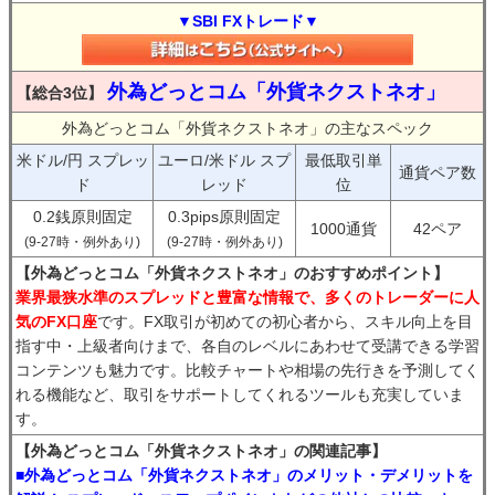
▼SBI FXトレード▼
外為どっとコム「外貨ネクストネオ」
【総合3位】
外為どっとコム「外貨ネクストネオ」の主なスペック
米ドル/円 スプレッ
ユーロ/米ドル スプ
最低取引単
通貨ペア数
ド
レッド
位
0.2銭原則固定
0.3pips原則固定
1000通貨
42ペア
(9-27時・例外あり)
(9-27時・例外あり)
【外為どっとコム「外貨ネクストネオ」のおすすめポイント】
業界最狭水準のスプレッドと豊富な情報で、多くのトレーダーに人
気のFX口座
です。FX取引が初めての初心者から、スキル向上を目
指す中・上級者向けまで、各自のレベルにあわせて受講できる学習
コンテンツも魅力です。比較チャートや相場の先行きを予測してく
れる機能など、取引をサポートしてくれるツールも充実していま
す。
【外為どっとコム「外貨ネクストネオ」の関連記事】
■外為どっとコム「外貨ネクストネオ」のメリット・デメリットを