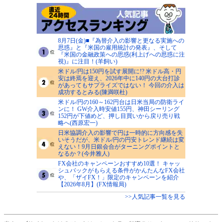
8月7日(金)■『為替介入の影響と更なる実施への
思惑』と『米国の雇用統計の発表』、そして
『米国の金融政策への思惑(利上げへの思惑に注
視)』に注目！(羊飼い)
米ドル/円は150円を試す展開に!? 米ドル高・円
安は終焉を迎え、2026年中に140円の大台打診
があってもサプライズではない！ 今回の介入は
成功するとみる(陳満咲杜)
米ドル/円の160～162円台は日米当局の防衛ライ
ンに！ GW介入時安値155円、神田シーリング
152円が下値めど、押し目買いから戻り売り戦
略へ(西原宏一)
日米協調介入の影響で円は一時的に方向感を失
いそうだが、米ドル/円の円安トレンド継続は変
えない！9月日銀会合がターニングポイントと
なるか？(今井雅人)
FX会社のキャンペーンおすすめ10選！ キャッ
シュバックがもらえる条件がかんたんなFX会社
や、「ザイFX！」限定のキャンペーンを紹介
【2026年8月】(FX情報局)
>>人気記事一覧を見る