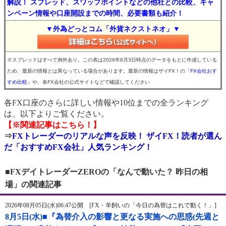
解説！ スプレッド、スワップポイントなどの他社との比較、キャ
ンペーン情報や口座開設までの時間、必要書類も紹介！
▼外為どっとコム「外貨ネクストネオ」▼
※スプレッドはすべて例外あり。この表は2026年8月3日時点のデータをもとに作成している
ため、最新の情報とは異なっている場合があります。最新の情報はザイFX！の
「FX会社おす
すめ比較」
や、各FX会社の公式サイトなどで確認してください
各FX口座のさらに詳しい情報や10位までの全ランキング
は、以下よりご覧ください。
【※関連記事はこちら！】
⇒
FXトレーダーのリアルな声を反映！ ザイFX！読者が選ん
だ「おすすめFX会社」人気ランキング！
■FXデイトレーダーZEROの「なんで動いた？ 昨日の相
場」の関連記事
2026年08月05日(水)06:47公開 [FX・羊飼いの「今日の為替はこれで動く！」]
8月5日(水)■『為替介入の影響と更なる実施への思惑(先週と