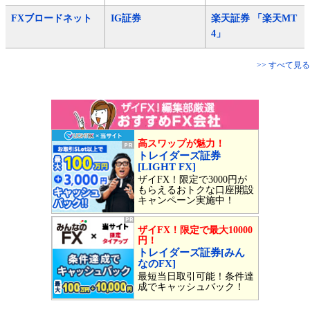
FXブロードネット
IG証券
楽天証券 「楽天MT
4」
>> すべて見る
高スワップが魅力！
トレイダーズ証券
[LIGHT FX]
ザイFX！限定で3000円が
もらえるおトクな口座開設
キャンペーン実施中！
ザイFX！限定で最大10000
円！
トレイダーズ証券[みん
なのFX]
最短当日取引可能！条件達
成でキャッシュバック！