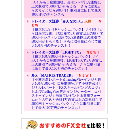
FX！から口座開設後、英ポンド/円1万通貨以
上の取引で5000円がもらえる！ さらに他社か
らのりかえなら2000円！ 取引量に応じて最大
100万円のチャンスも！
トレイダーズ証券「みんなのFX」
人気！
Ｎ
ＥＷ！
【最大101万円キャッシュバック】ザイFX！か
ら口座開設後、FX口座で5万通貨以上の取引で
5000円+シストレ口座で5万通貨以上の取引で
5000円がもらえる！ さらに取引量に応じて最
大100万円のチャンスも！
トレイダーズ証券「LIGHT FX」
ＮＥＷ！
【最大100万3000円キャッシュバック】ザイ
FX！から口座開設後、LIGHT FXで5万通貨以
上の取引で3000円がもらえる！さらに取引量
に応じて最大100万円のチャンスも！
JFX「MATRIX TRADER」
ＮＥＷ！
【小林芳彦レポート＆TradingViewインジと最
大100万5000円】口座開設完了で小林芳彦オリ
ジナルレポート「FXスキャルピングのコツ」
およびTradingView専用インジケーター「コバ
スキャインジ」当日プレゼント＆専用フォー
ムからの申込と合計1万通貨以上の新規取引で
5000円キャッシュバック！さらに取引量に応
じて最大100万円のチャンスも！