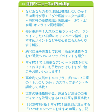
なぜあなたのダウ理論は機能しないのか？
田向宏行が導く「ダウ理論マスター講座」
～時間軸の基礎知識と実践編～ 【9/5（土）
会場+オンライン同時開催】
毎月更新中！人気FX口座ランキング。 ラン
クインしたFX口座のキャンペーン情報、お
すすめポイントなどを初心者にもわかりや
すく解説。
約40口座を調査して比較！高金利通貨を含
む12通貨ペアのスワップポイントを紹介！
ザイFX！では簡単なアンケート調査を行な
っております。お手数おかけしますがご協
力をお願いいたします！
高金利で人気のトルコリラ。 約30のFX口座
の「トルコリラ/円」のスワップポイントを
調査して比較！
世界の株価指数や金、原油など注目のコモ
ディティを取引できるCFD口座を徹底比較！
【2026年8月版】ザイFX！編集部が注目する
「FXのキャンペーンおすすめ10選」を、記