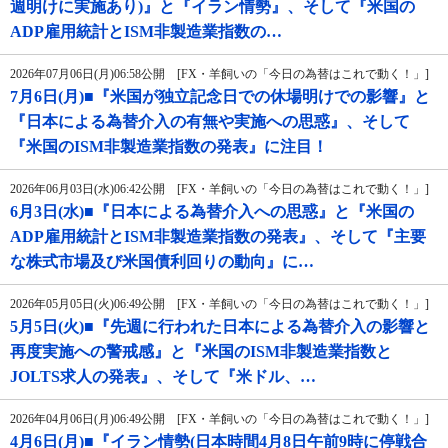
週明けに実施あり)』と『イラン情勢』、そして『米国の
ADP雇用統計とISM非製造業指数の…
2026年07月06日(月)06:58公開 [FX・羊飼いの「今日の為替はこれで動く！」]
7月6日(月)■『米国が独立記念日での休場明けでの影響』と
『日本による為替介入の有無や実施への思惑』、そして
『米国のISM非製造業指数の発表』に注目！
2026年06月03日(水)06:42公開 [FX・羊飼いの「今日の為替はこれで動く！」]
6月3日(水)■『日本による為替介入への思惑』と『米国の
ADP雇用統計とISM非製造業指数の発表』、そして『主要
な株式市場及び米国債利回りの動向』に…
2026年05月05日(火)06:49公開 [FX・羊飼いの「今日の為替はこれで動く！」]
5月5日(火)■『先週に行われた日本による為替介入の影響と
再度実施への警戒感』と『米国のISM非製造業指数と
JOLTS求人の発表』、そして『米ドル、…
2026年04月06日(月)06:49公開 [FX・羊飼いの「今日の為替はこれで動く！」]
4月6日(月)■『イラン情勢(日本時間4月8日午前9時に停戦合