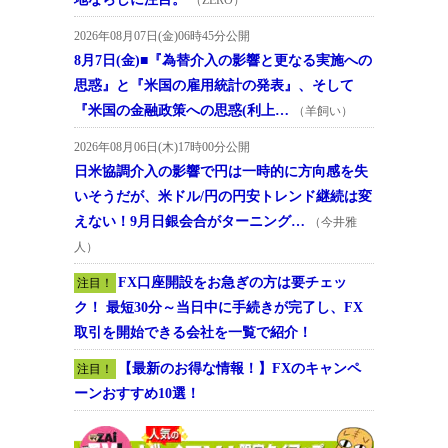
2026年08月07日(金)06時45分公開
8月7日(金)■『為替介入の影響と更なる実施への
思惑』と『米国の雇用統計の発表』、そして
『米国の金融政策への思惑(利上…
（羊飼い）
2026年08月06日(木)17時00分公開
日米協調介入の影響で円は一時的に方向感を失
いそうだが、米ドル/円の円安トレンド継続は変
えない！9月日銀会合がターニング…
（今井雅
人）
FX口座開設をお急ぎの方は要チェッ
注目！
ク！ 最短30分～当日中に手続きが完了し、FX
取引を開始できる会社を一覧で紹介！
【最新のお得な情報！】FXのキャンペ
注目！
ーンおすすめ10選！