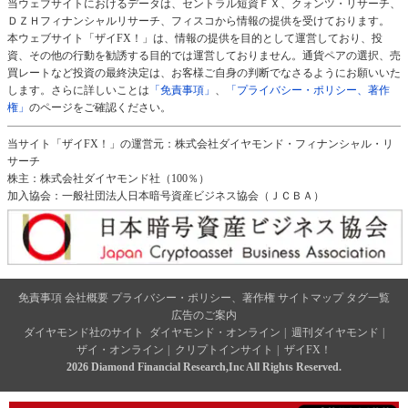
当ウェブサイトにおけるデータは、セントラル短資ＦＸ、クォンツ・リサーチ、
ＤＺＨフィナンシャルリサーチ、フィスコから情報の提供を受けております。
本ウェブサイト「ザイFX！」は、情報の提供を目的として運営しており、投
資、その他の行動を勧誘する目的では運営しておりません。通貨ペアの選択、売
買レートなど投資の最終決定は、お客様ご自身の判断でなさるようにお願いいた
します。さらに詳しいことは
「免責事項」
、
「プライバシー・ポリシー、著作
権」
のページをご確認ください。
当サイト「ザイFX！」の運営元：株式会社ダイヤモンド・フィナンシャル・リ
サーチ
株主：株式会社ダイヤモンド社（100％）
加入協会：一般社団法人日本暗号資産ビジネス協会（ＪＣＢＡ）
免責事項
会社概要
プライバシー・ポリシー、著作権
サイトマップ
タグ一覧
広告のご案内
ダイヤモンド社のサイト
ダイヤモンド・オンライン
|
週刊ダイヤモンド
|
ザイ・オンライン
|
クリプトインサイト
|
ザイFX！
2026 Diamond Financial Research,Inc All Rights Reserved.