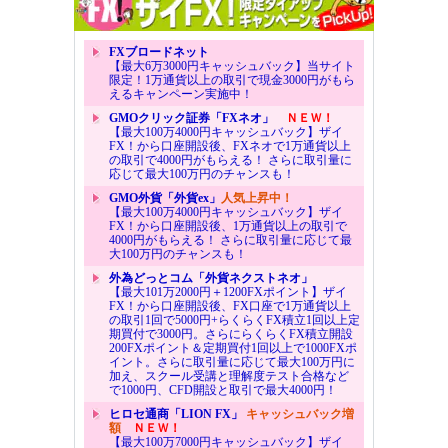
FXブロードネット
【最大6万3000円キャッシュバック】当サイト
限定！1万通貨以上の取引で現金3000円がもら
えるキャンペーン実施中！
GMOクリック証券「FXネオ」
ＮＥＷ！
【最大100万4000円キャッシュバック】ザイ
FX！から口座開設後、FXネオで1万通貨以上
の取引で4000円がもらえる！ さらに取引量に
応じて最大100万円のチャンスも！
GMO外貨「外貨ex」
人気上昇中！
【最大100万4000円キャッシュバック】ザイ
FX！から口座開設後、1万通貨以上の取引で
4000円がもらえる！ さらに取引量に応じて最
大100万円のチャンスも！
外為どっとコム「外貨ネクストネオ」
【最大101万2000円＋1200FXポイント】ザイ
FX！から口座開設後、FX口座で1万通貨以上
の取引1回で5000円+らくらくFX積立1回以上定
期買付で3000円。さらにらくらくFX積立開設
200FXポイント＆定期買付1回以上で1000FXポ
イント。さらに取引量に応じて最大100万円に
加え、スクール受講と理解度テスト合格など
で1000円、CFD開設と取引で最大4000円！
ヒロセ通商「LION FX」
キャッシュバック増
額
ＮＥＷ！
【最大100万7000円キャッシュバック】ザイ