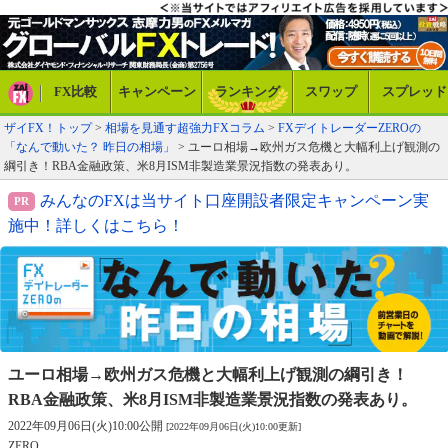
FX比較
キャンペーン
ランキング
スワップ
スプレッド
ザイFX！トップ
>
相場を見通す超強力FXコラム
>
FXデイトレーダーZEROの
「なんで動いた？ 昨日の相場」
> ユーロ相場→欧州ガス危機と大幅利上げ観測の
綱引き！RBA金融政策、米8月ISM非製造業景況指数の発表あり。
みんなのFXは当サイト口座開設者限定キャンペーン実
施中！詳しくはこちら！
ユーロ相場→欧州ガス危機と大幅利上げ観測の綱引き！
RBA金融政策、米8月ISM非製造業景況指数の発表あり。
2022年09月06日(火)10:00公開
[2022年09月06日(火)10:00更新]
ZERO