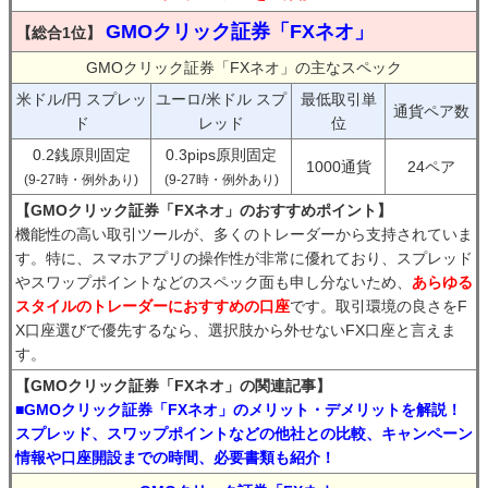
GMOクリック証券「FXネオ」
【総合1位】
GMOクリック証券「FXネオ」の主なスペック
米ドル/円 スプレッ
ユーロ/米ドル スプ
最低取引単
通貨ペア数
ド
レッド
位
0.2銭原則固定
0.3pips原則固定
1000通貨
24ペア
(9-27時・例外あり)
(9-27時・例外あり)
【GMOクリック証券「FXネオ」のおすすめポイント】
機能性の高い取引ツールが、多くのトレーダーから支持されていま
す。特に、スマホアプリの操作性が非常に優れており、スプレッド
やスワップポイントなどのスペック面も申し分ないため、
あらゆる
スタイルのトレーダーにおすすめの口座
です。取引環境の良さをF
X口座選びで優先するなら、選択肢から外せないFX口座と言えま
す。
【GMOクリック証券「FXネオ」の関連記事】
■GMOクリック証券「FXネオ」のメリット・デメリットを解説！
スプレッド、スワップポイントなどの他社との比較、キャンペーン
情報や口座開設までの時間、必要書類も紹介！