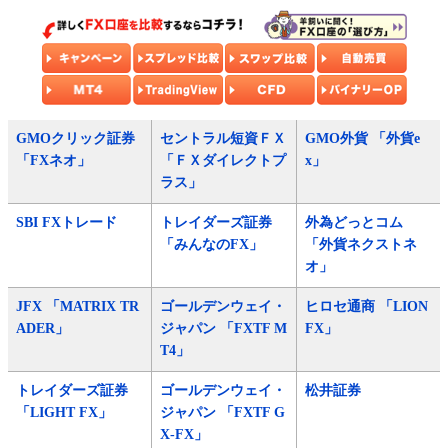
GMOクリック証券
セントラル短資ＦＸ
GMO外貨 「外貨e
「FXネオ」
「ＦＸダイレクトプ
x」
ラス」
SBI FXトレード
トレイダーズ証券
外為どっとコム
「みんなのFX」
「外貨ネクストネ
オ」
JFX 「MATRIX TR
ゴールデンウェイ・
ヒロセ通商 「LION
ADER」
ジャパン 「FXTF M
FX」
T4」
トレイダーズ証券
ゴールデンウェイ・
松井証券
「LIGHT FX」
ジャパン 「FXTF G
X-FX」