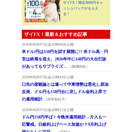
ザイFX！限定4000円キャ
ッシュバックがもらえ
る！
ザイFX！最新＆おすすめ記事
2026年08月07日(金)18時09分公開
米ドル/円は150円を試す展開に!? 米ドル高・円
安は終焉を迎え、2026年中に140円の大台打診
があってもサプライズ…
（陳満咲杜）
2026年08月07日(金)15時43分公開
口先の楽観論とは違って中東情勢は悪化し原油
反発、ドル円も158円台に戻しドル金利上昇で
の雇用統計
（持田有紀子）
2026年08月07日(金)09時11分公開
ドル円158円半ば！今晩米雇用統計→介入も一
応警戒。日銀利上げペース加速か？9月利上げ
地ならしに注目。
（ZERO）