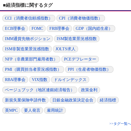
■経済指標に関するタグ
CCI（消費者信頼感指数）
CPI（消費者物価指数）
ECB理事会
FOMC
FRB理事会
GDP（国内総生産）
IMM通貨先物ポジション
ISM製造業景況感指数
ISM非製造業景況感指数
JOLTS求人
NFP（非農業部門雇用者数）
PCEデフレーター
PMI（購買担当者景況感指数）
PPI（生産者物価指数）
RBA理事会
VIX指数
ドルインデックス
ベージュブック（地区連銀経済報告）
政策金利
新規失業保険申請件数
日銀金融政策決定会合
経済指標
英MPC
要人発言
雇用統計
>>タグ一覧へ