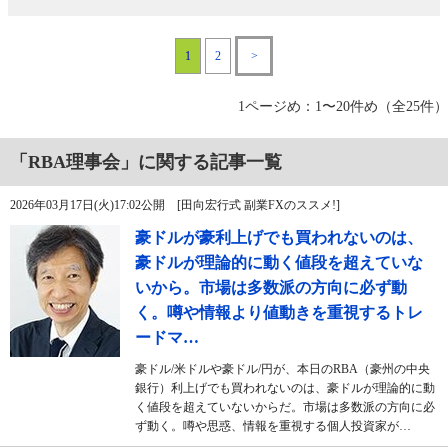
1
2
>
1ページめ：1〜20件め（全25件）
「RBA理事会」に関する記事一覧
2026年03月17日(火)17:02公開 [田向宏行式 副業FXのススメ!]
豪ドルが豪利上げでも買われないのは、
豪ドルが理論的に動く値段を超えていな
いから。市場は多数派の方向に必ず動
く。噂や情報より値動きを重視するトレ
ードマ…
豪ドル/米ドルや豪ドル/円が、本日のRBA（豪州の中央
銀行）利上げでも買われないのは、豪ドルが理論的に動
く値段を超えていないからだ。市場は多数派の方向に必
ず動く。噂や思惑、情報を重視する個人投資家が…