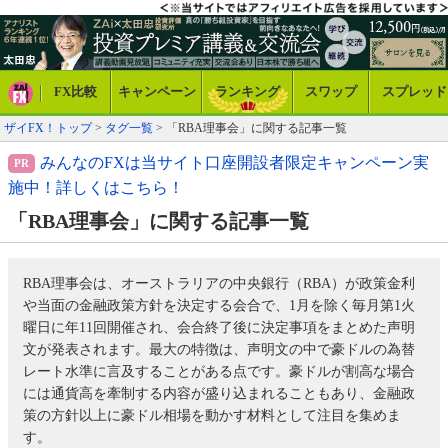
FX比較
キャンペーン
ランキング
スワップ
スプレッド
ザイFX！トップ
>
タグ一覧
> 「RBA理事会」に関する記事一覧
みんなのFXは当サイト口座開設者限定キャンペーン実
施中！詳しくはこちら！
「RBA理事会」に関する記事一覧
RBA理事会は、オーストラリアの中央銀行（RBA）が政策金利
や当面の金融政策方針を決定する会合で、1月を除く毎月第1火
曜日に年11回開催され、会合終了後に決定事項をまとめた声明
文が発表されます。最大の特徴は、声明文の中で豪ドルの為替
レート水準に言及することがある点です。豪ドルが割高な場合
には通貨高を牽制する内容が盛り込まれることもあり、金融政
策の方針以上に豪ドル相場を動かす材料として注目を集めま
す。