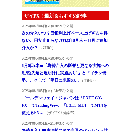
ザイFX！最新＆おすすめ記事
2026年08月06日(木)09時21分公開
次の介入いつ？日銀利上げペース上げざるを得
ない。円安止まらなければ10月末～11月に追加
介入か？
（ZERO）
2026年08月06日(木)06時50分公開
8月6日(木)■『為替介入の影響と更なる実施への
思惑(先週と週明けに実施あり)』と『イラン情
勢』、そして『明日に米国の…
（羊飼い）
2026年08月05日(水)13時56分公開
ゴールデンウェイ・ジャパンは「FXTF GX-
FX」でTradingView、「FXTF MT4」でMT4を
使えるFX…
（ザイFX！編集部）
2026年08月05日(水)13時33分公開
為替介入と中東情勢にまで言及のベッセント財