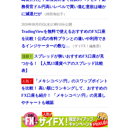
務長官ドル円高いレベルで買い進む意欲は確か
に減退だが
（持田有紀子）
2026年08月05日(水)13時10分公開
TradingViewを無料で使えるおすすめのFX口座
を比較！公式の有料プランとの違いや利用でき
るインジケーターの数な…
（ザイFX！編集部）
スプレッドが狭いおすすめFX口座が見
注目！
つかる！ 【人気13通貨ペアのスプレッド比較
表】
「メキシコペソ/円」のスワップポイント
人気！
を比較！ 高い順にランキングして、おすすめの
FX口座も紹介！ 「メキシコペソ/円」の見通し
やチャートも確認