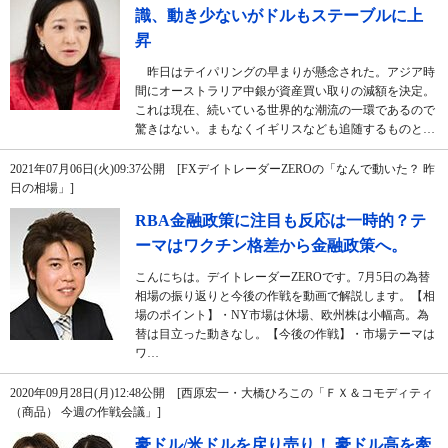
識、動き少ないがドルもステーブルに上
昇
昨日はテイパリングの早まりが懸念された。アジア時
間にオーストラリア中銀が資産買い取りの減額を決定。
これは現在、続いている世界的な潮流の一環であるので
驚きはない。まもなくイギリスなども追随するものと…
2021年07月06日(火)09:37公開 [FXデイトレーダーZEROの「なんで動いた？ 昨
日の相場」]
RBA金融政策に注目も反応は一時的？テ
ーマはワクチン格差から金融政策へ。
こんにちは。デイトレーダーZEROです。7月5日の為替
相場の振り返りと今後の作戦を動画で解説します。【相
場のポイント】・NY市場は休場、欧州株は小幅高。為
替は目立った動きなし。【今後の作戦】・市場テーマは
ワ…
2020年09月28日(月)12:48公開 [西原宏一・大橋ひろこの「ＦＸ＆コモディティ
（商品） 今週の作戦会議」]
豪ドル/米ドルを戻り売り！ 豪ドル高を牽