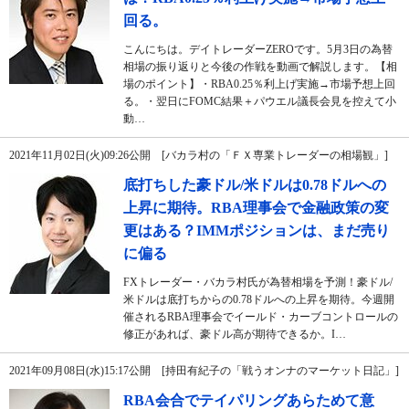
回る。
こんにちは。デイトレーダーZEROです。5月3日の為替
相場の振り返りと今後の作戦を動画で解説します。【相
場のポイント】・RBA0.25％利上げ実施→市場予想上回
る。・翌日にFOMC結果＋パウエル議長会見を控えて小
動…
2021年11月02日(火)09:26公開 [バカラ村の「ＦＸ専業トレーダーの相場観」]
底打ちした豪ドル/米ドルは0.78ドルへの
上昇に期待。RBA理事会で金融政策の変
更はある？IMMポジションは、まだ売り
に偏る
FXトレーダー・バカラ村氏が為替相場を予測！豪ドル/
米ドルは底打ちからの0.78ドルへの上昇を期待。今週開
催されるRBA理事会でイールド・カーブコントロールの
修正があれば、豪ドル高が期待できるか。I…
2021年09月08日(水)15:17公開 [持田有紀子の「戦うオンナのマーケット日記」]
RBA会合でテイパリングあらためて意