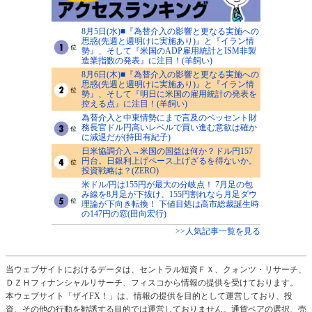
8月5日(水)■『為替介入の影響と更なる実施への
思惑(先週と週明けに実施あり)』と『イラン情
勢』、そして『米国のADP雇用統計とISM非製
造業指数の発表』に注目！(羊飼い)
8月6日(木)■『為替介入の影響と更なる実施への
思惑(先週と週明けに実施あり)』と『イラン情
勢』、そして『明日に米国の雇用統計の発表を
控える点』に注目！(羊飼い)
為替介入と中東情勢にまで言及のベッセント財
務長官ドル円高いレベルで買い進む意欲は確か
に減退だが(持田有紀子)
日米協調介入→米国の国益は何か？ドル円157
円台。日銀利上げペース上げざるを得ないか。
投資戦略は？(ZERO)
米ドル/円は155円が最大の分岐点！ 7月足の包
み線を8月足が下抜け、155円割れなら月足ダウ
理論が下向き転換！ 下値目処は高市総裁誕生時
の147円の窓(田向宏行)
>>人気記事一覧を見る
当ウェブサイトにおけるデータは、セントラル短資ＦＸ、クォンツ・リサーチ、
ＤＺＨフィナンシャルリサーチ、フィスコから情報の提供を受けております。
本ウェブサイト「ザイFX！」は、情報の提供を目的として運営しており、投
資、その他の行動を勧誘する目的では運営しておりません。通貨ペアの選択、売