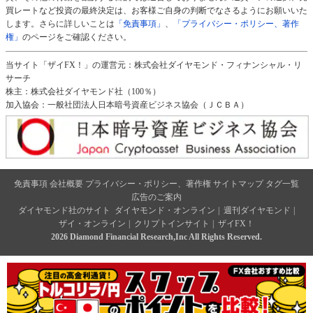
買レートなど投資の最終決定は、お客様ご自身の判断でなさるようにお願いいた
します。さらに詳しいことは
「免責事項」
、
「プライバシー・ポリシー、著作
権」
のページをご確認ください。
当サイト「ザイFX！」の運営元：株式会社ダイヤモンド・フィナンシャル・リ
サーチ
株主：株式会社ダイヤモンド社（100％）
加入協会：一般社団法人日本暗号資産ビジネス協会（ＪＣＢＡ）
免責事項
会社概要
プライバシー・ポリシー、著作権
サイトマップ
タグ一覧
広告のご案内
ダイヤモンド社のサイト
ダイヤモンド・オンライン
|
週刊ダイヤモンド
|
ザイ・オンライン
|
クリプトインサイト
|
ザイFX！
2026 Diamond Financial Research,Inc All Rights Reserved.