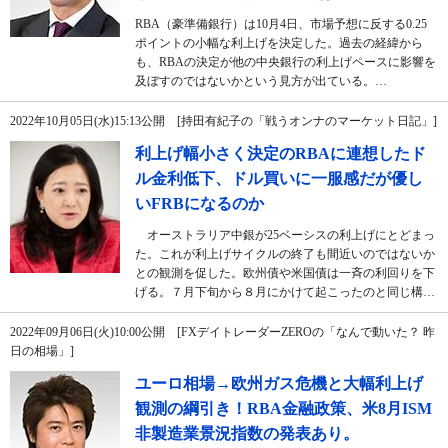
RBA（豪準備銀行）は10月4日、市場予想に反する0.25
ポイントの小幅な利上げを決定した。過去の経緯から
も、RBAの決定が他の中央銀行の利上げペースに影響を
及ぼすのではないかという見方が出ている。…
2022年10月05日(水)15:13公開 [持田有紀子の「戦うオンナのマーケット日記」]
利上げ幅小さく決定のRBAに連想したド
ル金利低下、ドル買いに一服感だが優し
いFRBになるのか
オーストラリア中銀が25ベーシスの利上げにとどまっ
た。これが利上げサイクルの終了も間近いのではないか
との観測を促した。欧州債や米国債は一斉の利回りを下
げる。７月下旬から８月にかけて起こったのと同じ構…
2022年09月06日(火)10:00公開 [FXデイトレーダーZEROの「なんで動いた？ 昨
日の相場」]
ユーロ相場→欧州ガス危機と大幅利上げ
観測の綱引き！RBA金融政策、米8月ISM
非製造業景況指数の発表あり。