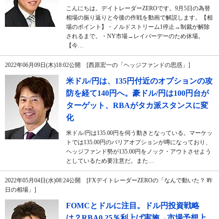
こんにちは。デイトレーダーZEROです。9月5日の為替
相場の振り返りと今後の作戦を動画で解説します。【相
場のポイント】・ノルドストリーム1停止→制裁が解除
されるまで。・NY市場→レイバーデーのため休場。
【今…
2022年06月09日(木)18:02公開 [西原宏一の「ヘッジファンドの思惑」]
米ドル/円は、135円付近のオプションの攻
防を経て140円へ。豪ドル/円は100円台が
ターゲット、RBAがタカ派スタンスに変
化
米ドル/円は135.00円を伺う動きとなっている。マーケッ
トでは135.00円のバリアオプションが噂になっており、
ヘッジファンド勢が135.00円をノック・アウトさせよう
としているため要注意だ。また…
2022年05月04日(水)08:24公開 [FXデイトレーダーZEROの「なんで動いた？ 昨
日の相場」]
FOMCとドルに注目。ドル円投資戦略
は？RBA0.25％利上げ実施→市場予想上