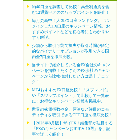
約40口座を調査して比較！高金利通貨を含
む12通貨ペアのスワップポイントを紹介！
毎月更新中！人気FX口座ランキング。 ラン
クインしたFX口座のキャンペーン情報、お
すすめポイントなどを初心者にもわかりや
すく解説。
少額から取引可能で損失や取引時間が限定
的なバイナリーオプションが取引できる国
内全7口座を徹底比較。
当サイトで紹介している全FX会社のキャン
ペーンを掲載！たくさんのFX会社のキャン
ペーンから比較検討したい方は是非チェッ
ク！
MT4おすすめFX口座比較！「スプレッド」
や「スワップポイント」で比較して一覧表
に！お得なキャンペーン情報も掲載中。
世界の株価指数や金、原油など注目のコモ
ディティを取引できるCFD口座を徹底比較！
【2026年8月版】ザイFX！編集部が注目する
「FXのキャンペーンおすすめ10選」を、記
事で詳しく紹介！