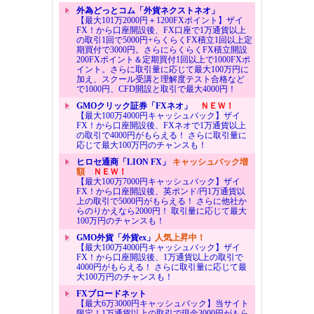
外為どっとコム「外貨ネクストネオ」
【最大101万2000円＋1200FXポイント】ザイ
FX！から口座開設後、FX口座で1万通貨以上
の取引1回で5000円+らくらくFX積立1回以上定
期買付で3000円。さらにらくらくFX積立開設
200FXポイント＆定期買付1回以上で1000FXポ
イント。さらに取引量に応じて最大100万円に
加え、スクール受講と理解度テスト合格など
で1000円、CFD開設と取引で最大4000円！
GMOクリック証券「FXネオ」
ＮＥＷ！
【最大100万4000円キャッシュバック】ザイ
FX！から口座開設後、FXネオで1万通貨以上
の取引で4000円がもらえる！ さらに取引量に
応じて最大100万円のチャンスも！
ヒロセ通商「LION FX」
キャッシュバック増
額
ＮＥＷ！
【最大100万7000円キャッシュバック】ザイ
FX！から口座開設後、英ポンド/円1万通貨以
上の取引で5000円がもらえる！ さらに他社か
らのりかえなら2000円！ 取引量に応じて最大
100万円のチャンスも！
GMO外貨「外貨ex」
人気上昇中！
【最大100万4000円キャッシュバック】ザイ
FX！から口座開設後、1万通貨以上の取引で
4000円がもらえる！ さらに取引量に応じて最
大100万円のチャンスも！
FXブロードネット
【最大6万3000円キャッシュバック】当サイト
限定！1万通貨以上の取引で現金3000円がもら