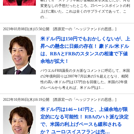
駆けてオーストラリ中銀が金融政策を決定したが、何も
変更なしの予想だったところ、25ベーシスポイントの利
上げに動いた。これは全くのサプライズであって、こ
の…
2023年03月08日(水)15:50公開 [西原宏一の「ヘッジファンドの思惑」]
米ドル/円は150円でもおかしくないが、上
昇への懸念に日銀の存在！ 豪ドル/米ドル
は、RBAとFRBのスタンスの相違で下値
余地が拡大！
パウエルFRB議長のタカ派なコメントに呼応して、米国
の2年債利回りは2007年7月以来の5％超えとなり、相関
性の高い米ドル/円は137円台を回復した。米国の2年債
のレベルから考えれば、米ドル/円は1…
2022年10月06日(木)16:19公開 [西原宏一の「ヘッジファンドの思惑」]
米ドル/円は146～147円と、上値余地が限
定的になる可能性！ RBAのハト派な決定
で、米国の利上げペースも緩和される
か？ ユーロ/スイスフランは売…