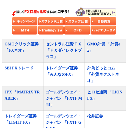
GMOクリック証券
セントラル短資ＦＸ
GMO外貨 「外貨e
「FXネオ」
「ＦＸダイレクトプ
x」
ラス」
SBI FXトレード
トレイダーズ証券
外為どっとコム
「みんなのFX」
「外貨ネクストネ
オ」
JFX 「MATRIX TR
ゴールデンウェイ・
ヒロセ通商 「LION
ADER」
ジャパン 「FXTF M
FX」
T4」
トレイダーズ証券
ゴールデンウェイ・
松井証券
「LIGHT FX」
ジャパン 「FXTF G