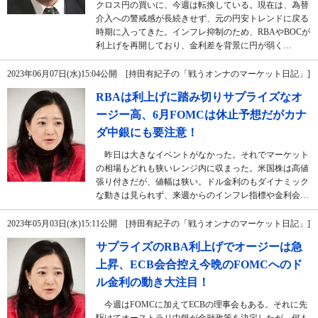
クロス円の買いに、今週は転換している。現在は、為替
介入への警戒感が長続きせず、元の円安トレンドに戻る
時期に入ってきた。インフレ抑制のため、RBAやBOCが
利上げを再開しており、金利差を背景に円が弱く…
2023年06月07日(水)15:04公開 [持田有紀子の「戦うオンナのマーケット日記」]
RBAは利上げに踏み切りサプライズなオ
ージー高、6月FOMCは休止予想だがカナ
ダ中銀にも要注意！
昨日は大きなイベントがなかった。それでマーケット
の相場もどれも狭いレンジ内に収まった。米国株は高値
張り付きだが、値幅は狭い。ドル金利のもダイナミック
な動きは見られず、来週からのインフレ指標や金利会…
2023年05月03日(水)15:11公開 [持田有紀子の「戦うオンナのマーケット日記」]
サプライズのRBA利上げでオージーは急
上昇、ECB会合控え今晩のFOMCへのド
ル金利の動き大注目！
今週はFOMCに加えてECBの理事会もある。それに先