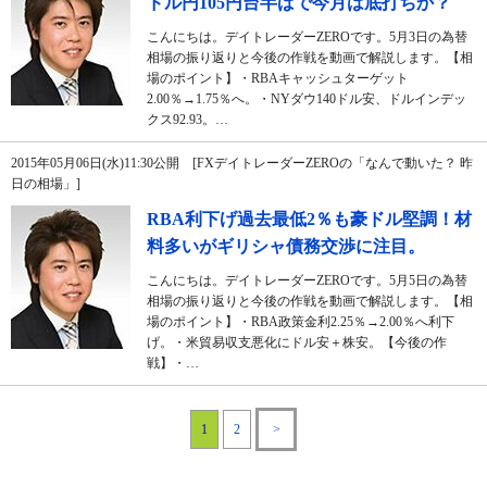
ドル円105円台半ばで今月は底打ちか？
こんにちは。デイトレーダーZEROです。5月3日の為替
相場の振り返りと今後の作戦を動画で解説します。【相
場のポイント】・RBAキャッシュターゲット
2.00％→1.75％へ。・NYダウ140ドル安、ドルインデッ
クス92.93。…
2015年05月06日(水)11:30公開 [FXデイトレーダーZEROの「なんで動いた？ 昨
日の相場」]
RBA利下げ過去最低2％も豪ドル堅調！材
料多いがギリシャ債務交渉に注目。
こんにちは。デイトレーダーZEROです。5月5日の為替
相場の振り返りと今後の作戦を動画で解説します。【相
場のポイント】・RBA政策金利2.25％→2.00％へ利下
げ。・米貿易収支悪化にドル安＋株安。【今後の作
戦】・…
1
2
>