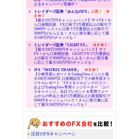
えるキャンペーン実施中！
トレイダーズ証券「みんなのFX」
人気！
Ｎ
ＥＷ！
【最大101万円キャッシュバック】ザイFX！か
ら口座開設後、FX口座で5万通貨以上の取引で
5000円+シストレ口座で5万通貨以上の取引で
5000円がもらえる！ さらに取引量に応じて最
大100万円のチャンスも！
トレイダーズ証券「LIGHT FX」
ＮＥＷ！
【最大100万3000円キャッシュバック】ザイ
FX！から口座開設後、LIGHT FXで5万通貨以
上の取引で3000円がもらえる！さらに取引量
に応じて最大100万円のチャンスも！
JFX「MATRIX TRADER」
ＮＥＷ！
【小林芳彦レポート＆TradingViewインジと最
大100万5000円】口座開設完了で小林芳彦オリ
ジナルレポート「FXスキャルピングのコツ」
およびTradingView専用インジケーター「コバ
スキャインジ」当日プレゼント＆専用フォー
ムからの申込と合計1万通貨以上の新規取引で
5000円キャッシュバック！さらに取引量に応
じて最大100万円のチャンスも！
注目のFXキャンペーン