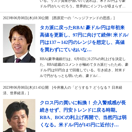
いる。リスク資産が強いのであれば、米ドル/円より豪
ドル/円がいいだろう。世界的にインフレが収まらず…
2023年06月08日(木)18:30公開 [西原宏一の「ヘッジファンドの思惑」]
タカ派に戻ったRBA! 豪ドル/円は年初来
高値を更新し、97円に向けて続伸! 米ドル/
円は137～142円のレンジを想定し、高値
を買わずにていねいな…
RBA(豪準備銀行)は、6月6日に0.25%の利上げを決定し
た。RBA総裁のコメントが極めてタカ派だったため、豪
ドル/円は93円台まで回復している。引き続き、対米ド
ルで円がもっとも弱いため、豪ドル/…
2023年06月08日(木)11:43公開 [今井雅人の「どうする？ どうなる？ 日本経
済、世界経済」]
クロス円の買いに転換！ 介入警戒感が長
続きせず、円安トレンドに戻る時期。
RBA、BOCの利上げ再開で、当然円は弱
くなる。米ドル/円が145円に近付け…