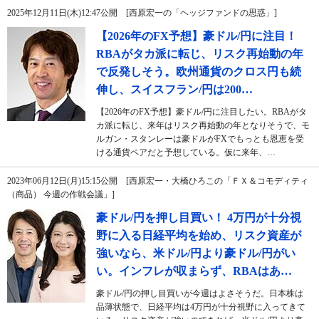
2025年12月11日(木)12:47公開 [西原宏一の「ヘッジファンドの思惑」]
【2026年のFX予想】豪ドル/円に注目！
RBAがタカ派に転じ、リスク再始動の年
で反発しそう。欧州通貨のクロス円も続
伸し、スイスフラン/円は200…
【2026年のFX予想】豪ドル/円に注目したい。RBAがタ
カ派に転じ、来年はリスク再始動の年となりそうで、モ
ルガン・スタンレーは豪ドルがFXでもっとも恩恵を受
ける通貨ペアだと予想している。仮に来年、…
2023年06月12日(月)15:15公開 [西原宏一・大橋ひろこの「ＦＸ＆コモディティ
（商品） 今週の作戦会議」]
豪ドル/円を押し目買い！ 4万円が十分視
野に入る日経平均を始め、リスク資産が
強いなら、米ドル/円より豪ドル/円がい
い。インフレが収まらず、RBAはあ…
豪ドル/円の押し目買いが今週はよさそうだ。日本株は
品薄状態で、日経平均は4万円が十分視野に入ってきて