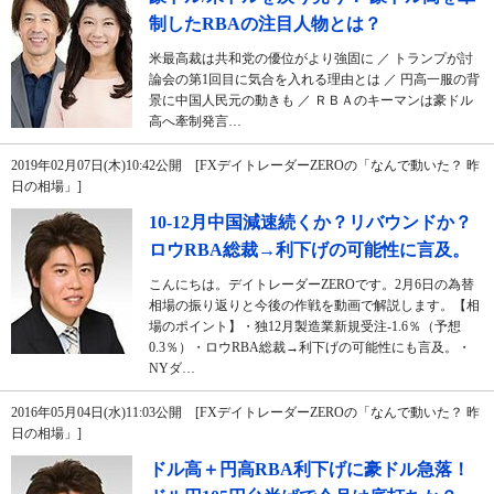
制したRBAの注目人物とは？
米最高裁は共和党の優位がより強固に ／ トランプが討
論会の第1回目に気合を入れる理由とは ／ 円高一服の背
景に中国人民元の動きも ／ ＲＢＡのキーマンは豪ドル
高へ牽制発言…
2019年02月07日(木)10:42公開 [FXデイトレーダーZEROの「なんで動いた？ 昨
日の相場」]
10-12月中国減速続くか？リバウンドか？
ロウRBA総裁→利下げの可能性に言及。
こんにちは。デイトレーダーZEROです。2月6日の為替
相場の振り返りと今後の作戦を動画で解説します。【相
場のポイント】・独12月製造業新規受注-1.6％（予想
0.3％）・ロウRBA総裁→利下げの可能性にも言及。・
NYダ…
2016年05月04日(水)11:03公開 [FXデイトレーダーZEROの「なんで動いた？ 昨
日の相場」]
ドル高＋円高RBA利下げに豪ドル急落！