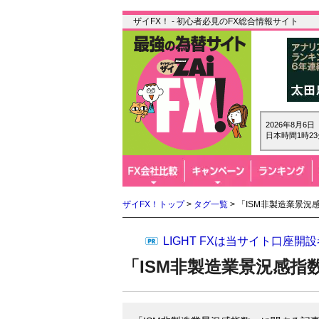
ザイFX！ - 初心者必見のFX総合情報サイト
2026年8月6
日本時間1時23
ザイFX！トップ
>
タグ一覧
> 「ISM非製造業景
LIGHT FXは当サイト口座
「ISM非製造業景況感指