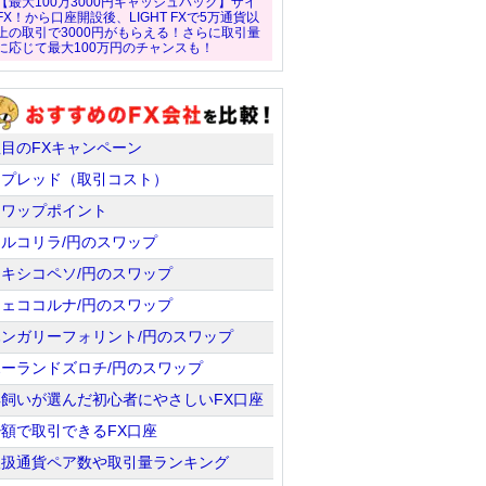
【最大100万3000円キャッシュバック】ザイ
FX！から口座開設後、LIGHT FXで5万通貨以
上の取引で3000円がもらえる！さらに取引量
に応じて最大100万円のチャンスも！
注目のFXキャンペーン
スプレッド（取引コスト）
スワップポイント
トルコリラ/円のスワップ
メキシコペソ/円のスワップ
チェココルナ/円のスワップ
ハンガリーフォリント/円のスワップ
ポーランドズロチ/円のスワップ
羊飼いが選んだ初心者にやさしいFX口座
少額で取引できるFX口座
取扱通貨ペア数や取引量ランキング