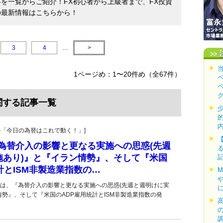
事を一覧からご紹介！FX初心者から上級者まで、FX投資
の最新情報はこちらから！
3
4
…
>
1ページめ：1〜20件め（全67件）
関する記事一覧
羊飼いの「今日の為替はこれで動く！」]
■『為替介入の影響と更なる実施への思惑(先週
施あり)』と『イラン情勢』、そして『米国
計とISM非製造業指数の…
は、『為替介入の影響と更なる実施への思惑(先週と週明けに実
情勢』、そして『米国のADP雇用統計とISM非製造業指数の発