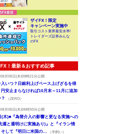
ザイFX！限定
キャンペーン実施中
取引コスト業界最安水準!
トレイダーズ証券みんな
のFX
FX！最新＆おすすめ記事
年08月06日(木)09時21分公開
介入いつ？日銀利上げペース上げざるを得
円安止まらなければ10月末～11月に追加
か？
（ZERO）
年08月06日(木)06時50分公開
日(木)■『為替介入の影響と更なる実施への
(先週と週明けに実施あり)』と『イラン情
、そして『明日に米国の…
（羊飼い）