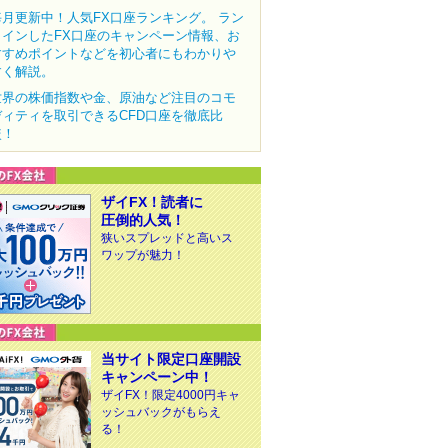
毎月更新中！人気FX口座ランキング。 ラン
クインしたFX口座のキャンペーン情報、お
すすめポイントなどを初心者にもわかりや
すく解説。
世界の株価指数や金、原油など注目のコモ
ディティを取引できるCFD口座を徹底比
較！
ザイFX！読者に
圧倒的人気！
狭いスプレッドと高いス
ワップが魅力！
当サイト限定口座開設
キャンペーン中！
ザイFX！限定4000円キャ
ッシュバックがもらえ
る！