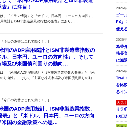
して『米国のADP雇用統計とISM非製造
発表』に注目！
2026
ゴール
は、『イラン情勢』と『米ドル、日本円、ユーロの方向性』、
雇用統計とISM非製造業景況指数の発表』にあり。…
FX」で
使える
2026
羊飼いの「今日の為替はこれで動く！」]
為替
■『米国のADP雇用統計とISM非製造業指数の
務長
ドル、日本円、ユーロの方向性』、そして
に減
市場及び米国債利回りの動向…
2026
は、『米国のADP雇用統計とISM非製造業指数の発表』と『米
Tra
の方向性』、そして『主要な株式市場及び米国債利回りの動
を比
るイ
羊飼いの「今日の為替はこれで動く！」]
人気！
■『米国のADP雇用統計、ISM非製造業指数、
リラ
の発表』と『米ドル、日本円、ユーロの方向
FX口
『米国の金融政策への思…