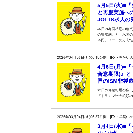
5月5日(火)
と再度実施への
JOLTS求人
本日の為替相場の焦点
の警戒感』と『米国の
本円、ユーロの方向性
2026年04月06日(月)06:49公開 [FX・
4月6日(月)
合意期限)』
国のISM非製
本日の為替相場の焦点
『トランプ米大統領の
2026年03月04日(水)06:37公開 [FX・
3月4日(水)