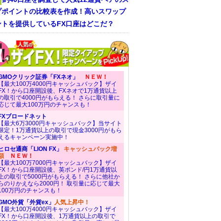
プポイントの比較表を作成！高いスワップ
ントを提供しているFX口座はどこだ？
GMOクリック証券「FXネオ」
ＮＥＷ！
【最大100万4000円キャッシュバック】ザイ
FX！から口座開設後、FXネオで1万通貨以上
の取引で4000円がもらえる！ さらに取引量に
応じて最大100万円のチャンスも！
FXブロードネット
【最大6万3000円キャッシュバック】当サイト
限定！1万通貨以上の取引で現金3000円がもら
えるキャンペーン実施中！
ヒロセ通商「LION FX」
キャッシュバック増
額
ＮＥＷ！
【最大100万7000円キャッシュバック】ザイ
FX！から口座開設後、英ポンド/円1万通貨以
上の取引で5000円がもらえる！ さらに他社か
らのりかえなら2000円！ 取引量に応じて最大
100万円のチャンスも！
GMO外貨「外貨ex」
人気上昇中！
【最大100万4000円キャッシュバック】ザイ
FX！から口座開設後、1万通貨以上の取引で