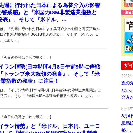
■『先週に行われた日本による為替介入の影響
警戒感』と『米国のISM非製造業指数と
の発表』、そして『米ドル、…
は、『先週に行われた日本による為替介入の影響と再度実施へ
ISM非製造業指数とJOLTS求人の発表』、そして『米ドル、日
』にあり。…
羊飼いの「今日の為替はこれで動く！」]
ザイ
■『イラン情勢(日本時間4月8日午前9時に停戦
と『トランプ米大統領の発言』、そして『米
2026
造業指数の発表』に注目！
次の
ない。
は、『イラン情勢(日本時間4月8日午前9時に停戦合意期限)』と
発言』、そして『米国のISM非製造業指数の発表』にあり。…
介入
2026
8月6
羊飼いの「今日の為替はこれで動く！」]
思惑
■『イラン情勢』と『米ドル、日本円、ユーロ
勢』