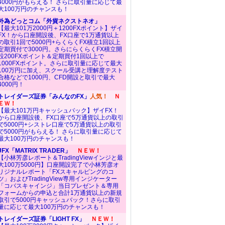
4000円がもらえる！ さらに取引量に応じて最
大100万円のチャンスも！
外為どっとコム「外貨ネクストネオ」
【最大101万2000円＋1200FXポイント】ザイ
FX！から口座開設後、FX口座で1万通貨以上
の取引1回で5000円+らくらくFX積立1回以上
定期買付で3000円。さらにらくらくFX積立開
設200FXポイント＆定期買付1回以上で
1000FXポイント。さらに取引量に応じて最大
100万円に加え、スクール受講と理解度テスト
合格などで1000円、CFD開設と取引で最大
4000円！
トレイダーズ証券「みんなのFX」
人気！
Ｎ
ＥＷ！
【最大101万円キャッシュバック】ザイFX！
から口座開設後、FX口座で5万通貨以上の取引
で5000円+シストレ口座で5万通貨以上の取引
で5000円がもらえる！ さらに取引量に応じて
最大100万円のチャンスも！
JFX「MATRIX TRADER」
ＮＥＷ！
【小林芳彦レポート＆TradingViewインジと最
大100万5000円】口座開設完了で小林芳彦オ
リジナルレポート「FXスキャルピングのコ
ツ」およびTradingView専用インジケーター
「コバスキャインジ」当日プレゼント＆専用
フォームからの申込と合計1万通貨以上の新規
取引で5000円キャッシュバック！さらに取引
量に応じて最大100万円のチャンスも！
トレイダーズ証券「LIGHT FX」
ＮＥＷ！