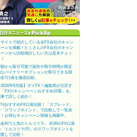
当サイトで紹介している全FX会社のキャン
ペーンを掲載！たくさんのFX会社のキャン
ペーンから比較検討したい方は是非チェッ
ク！
少額から取引可能で損失や取引時間が限定
的なバイナリーオプションが取引できる国
内全7口座を徹底比較。
【2026年8月版】ザイFX！編集部が注目す
る「FXのキャンペーンおすすめ10選」を、
記事で詳しく紹介！
MT4おすすめFX口座比較！「スプレッド」
や「スワップポイント」で比較して一覧表
に！お得なキャンペーン情報も掲載中。
高金利で人気のトルコリラ。 約30のFX口座
の「トルコリラ/円」のスワップポイントを
調査して比較！