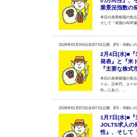
の方向性』、そ
業景況指数の
本日の為替相場の焦点
そして『米国のADP
2026年02月04日(水)07:02公開 [FX・
2月4日(水)
発表』と『米
『主要な株式
本日の為替相場の焦点
ドル、日本円、ユーロ
向』にあり。…
2026年01月07日(水)07:01公開 [FX・
1月7日(水)
JOLTS求人
性』、そして