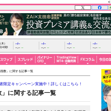
日（木）
--/--
--/--
--/--
--/--
分44秒
--.--
--
--.--
--
--.--
--
--.--
--
況感指数」に関する記事一覧
開設者限定キャンペーン実施中！詳しくはこちら！
数」に関する記事一覧