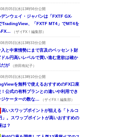
年08月05日(水)13時56分公開
デンウェイ・ジャパンは「FXTF GX-
TradingView、「FXTF MT4」でMT4を
FX…
（ザイFX！編集部）
年08月05日(水)13時33分公開
介入と中東情勢にまで言及のベッセント財
官ドル円高いレベルで買い進む意欲は確か
退だが
（持田有紀子）
年08月05日(水)13時10分公開
dingViewを無料で使えるおすすめのFX口座
較！公式の有料プランとの違いや利用でき
ンジケーターの数な…
（ザイFX！編集部）
高いスワップポイントが狙える「トルコ
/円」。スワップポイントが高いおすすめの
座は？
約40口座を調査して人気12通貨ペアのス