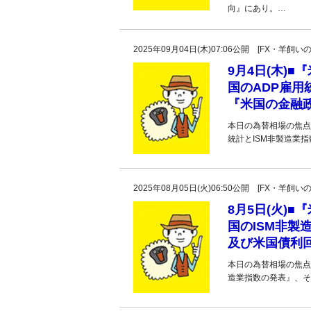
向』にあり。…
2025年09月04日(木)07:06公開 [FX・
9月4日(木)
国のADP雇用
『米国の金融
本日の為替相場の焦点
統計とISM非製造業
2025年08月05日(火)06:50公開 [FX・
8月5日(火)
国のISM非
及び米国債利
本日の為替相場の焦点
造業指数の発表』、そ