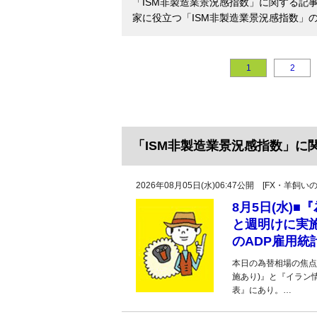
「ISM非製造業景況感指数」に関する記
家に役立つ「ISM非製造業景況感指数」
1
2
「ISM非製造業景況感指数」に
2026年08月05日(水)06:47公開 [FX・
8月5日(水)
と週明けに実
のADP雇用統
本日の為替相場の焦点
施あり)』と『イラン
表』にあり。…