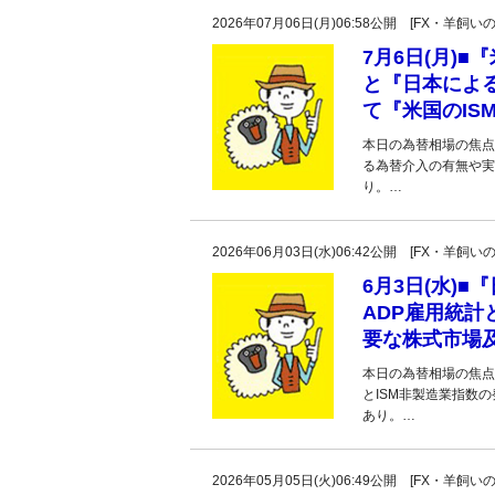
2026年07月06日(月)06:58公開 [FX・
7月6日(月)
と『日本によ
て『米国のIS
本日の為替相場の焦点
る為替介入の有無や実
り。…
2026年06月03日(水)06:42公開 [FX・
6月3日(水)
ADP雇用統計
要な株式市場
本日の為替相場の焦点
とISM非製造業指数
あり。…
2026年05月05日(火)06:49公開 [FX・