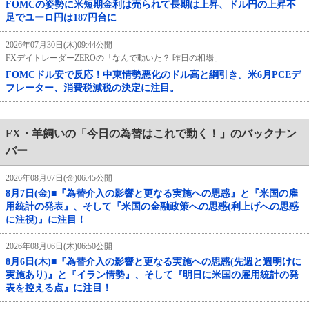
FOMCの姿勢に米短期金利は売られて長期は上昇、ドル円の上昇不
足でユーロ円は187円台に
2026年07月30日(木)09:44公開
FXデイトレーダーZEROの「なんで動いた？ 昨日の相場」
FOMCドル安で反応！中東情勢悪化のドル高と綱引き。米6月PCEデ
フレーター、消費税減税の決定に注目。
FX・羊飼いの「今日の為替はこれで動く！」のバックナン
バー
2026年08月07日(金)06:45公開
8月7日(金)■『為替介入の影響と更なる実施への思惑』と『米国の雇
用統計の発表』、そして『米国の金融政策への思惑(利上げへの思惑
に注視)』に注目！
2026年08月06日(木)06:50公開
8月6日(木)■『為替介入の影響と更なる実施への思惑(先週と週明けに
実施あり)』と『イラン情勢』、そして『明日に米国の雇用統計の発
表を控える点』に注目！