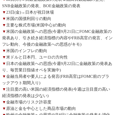
SNB金融政策の発表、BOE金融政策の発表
▼
23日(金)→日本が祝日休場
▼
米国の国債利回りの動向
▼
主要な株式市場(米国中心)の動向
▼
米国の金融政策への思惑(今週9月21日にFOMC金融政策の
発表あり、引き続き経済指標の内容やFRB高官の発言、イン
フレ動向、今後の金融政策への思惑がキモ)
▼
米国のインフレの動向
▼
米ドルと日本円、ユーロの方向性
▼
日本の金融政策への思惑(今週9月22日に金融政策の発表あ
り、毎営業日指値オペを実施中)
▼
金融当局者や要人による発言(FRB高官はFOMC前のブラ
ックアウト期間入り)
▼
注目度の高い米国の経済指標の発表(今週は注目度の高い
経済指標の発表は少ない)
▼
金融市場のリスク許容度
▼
原油と金を中心とした商品市場の動向
▼
欧州の金融政策への思惑(9月8日に金融政策の発表を消化