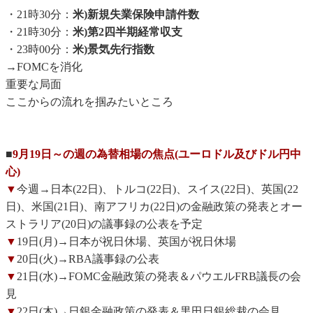
・21時30分：
米)新規失業保険申請件数
・21時30分：
米)第2四半期経常収支
・23時00分：
米)景気先行指数
→FOMCを消化
重要な局面
ここからの流れを掴みたいところ
■
9月19日～の週の為替相場の焦点(ユーロドル及びドル円中
心)
▼
今週→日本(22日)、トルコ(22日)、スイス(22日)、英国(22
日)、米国(21日)、南アフリカ(22日)の金融政策の発表とオー
ストラリア(20日)の議事録の公表を予定
▼
19日(月)→日本が祝日休場、英国が祝日休場
▼
20日(火)→RBA議事録の公表
▼
21日(水)→FOMC金融政策の発表＆パウエルFRB議長の会
見
▼
22日(木)→日銀金融政策の発表＆黒田日銀総裁の会見、