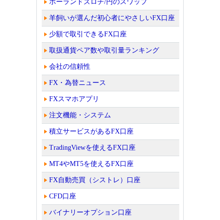
ポーランドズロチ/円のスワップ
羊飼いが選んだ初心者にやさしいFX口座
少額で取引できるFX口座
取扱通貨ペア数や取引量ランキング
会社の信頼性
FX・為替ニュース
FXスマホアプリ
注文機能・システム
積立サービスがあるFX口座
TradingViewを使えるFX口座
MT4やMT5を使えるFX口座
FX自動売買（シストレ）口座
CFD口座
バイナリーオプション口座