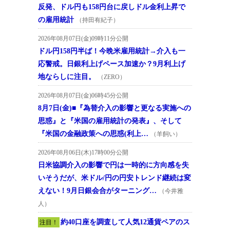
反発、ドル円も158円台に戻しドル金利上昇で
の雇用統計
（持田有紀子）
2026年08月07日(金)09時11分公開
ドル円158円半ば！今晩米雇用統計→介入も一
応警戒。日銀利上げペース加速か？9月利上げ
地ならしに注目。
（ZERO）
2026年08月07日(金)06時45分公開
8月7日(金)■『為替介入の影響と更なる実施への
思惑』と『米国の雇用統計の発表』、そして
『米国の金融政策への思惑(利上…
（羊飼い）
2026年08月06日(木)17時00分公開
日米協調介入の影響で円は一時的に方向感を失
いそうだが、米ドル/円の円安トレンド継続は変
えない！9月日銀会合がターニング…
（今井雅
人）
約40口座を調査して人気12通貨ペアのス
注目！