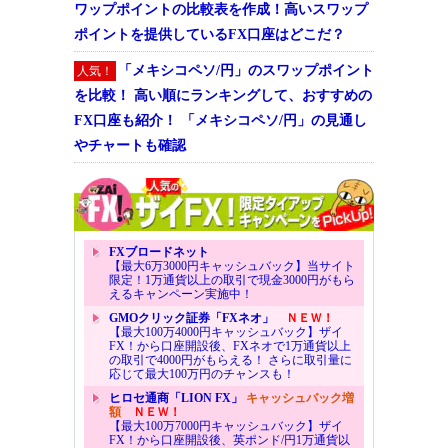
ワップポイントの比較表を作成！高いスワップ
ポイントを提供しているFX口座はどこだ？
「メキシコペソ/円」のスワップポイント
人気！
を比較！ 高い順にランキングして、おすすめの
FX口座も紹介！ 「メキシコペソ/円」の見通し
やチャートも確認
FXブロードネット
【最大6万3000円キャッシュバック】当サイト
限定！1万通貨以上の取引で現金3000円がもら
えるキャンペーン実施中！
GMOクリック証券「FXネオ」
ＮＥＷ！
【最大100万4000円キャッシュバック】ザイ
FX！から口座開設後、FXネオで1万通貨以上
の取引で4000円がもらえる！ さらに取引量に
応じて最大100万円のチャンスも！
ヒロセ通商「LION FX」
キャッシュバック増
額
ＮＥＷ！
【最大100万7000円キャッシュバック】ザイ
FX！から口座開設後、英ポンド/円1万通貨以