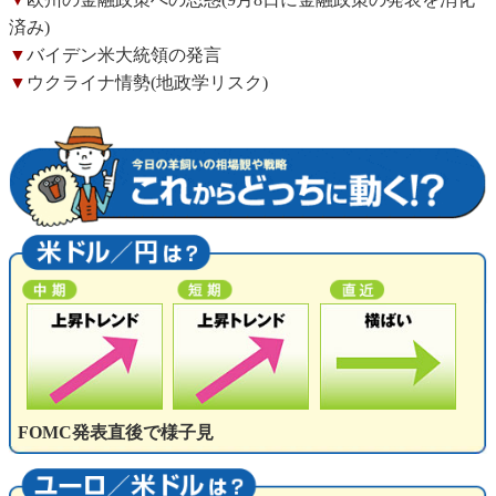
済み)
▼
バイデン米大統領の発言
▼
ウクライナ情勢(地政学リスク)
FOMC発表直後で様子見