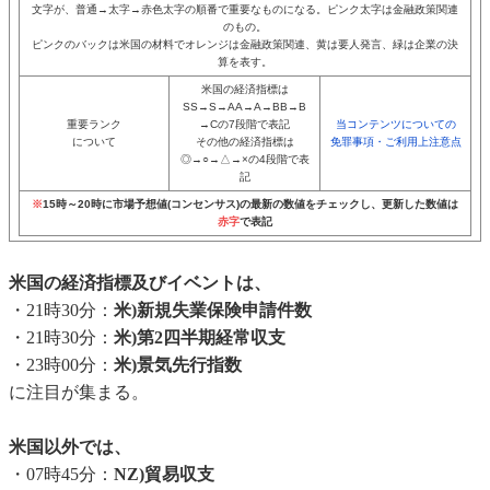
文字が、普通→太字→赤色太字の順番で重要なものになる。ピンク太字は金融政策関連
のもの。
ピンクのバックは米国の材料でオレンジは金融政策関連、黄は要人発言、緑は企業の決
算を表す。
米国の経済指標は
SS→S→AA→A→BB→B
重要ランク
→Cの7段階で表記
当コンテンツについての
について
その他の経済指標は
免罪事項・ご利用上注意点
◎→○→△→×の4段階で表
記
※
15時～20時に市場予想値(コンセンサス)の最新の数値をチェックし、更新した数値は
赤字
で表記
米国の経済指標及びイベントは、
・21時30分：
米)新規失業保険申請件数
・21時30分：
米)第2四半期経常収支
・23時00分：
米)景気先行指数
に注目が集まる。
米国以外では、
・07時45分：
NZ)貿易収支