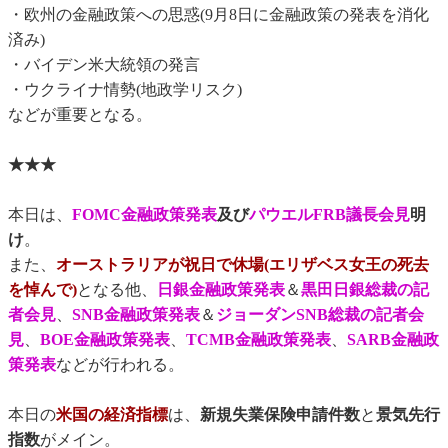
・欧州の金融政策への思惑(9月8日に金融政策の発表を消化
済み)
・バイデン米大統領の発言
・ウクライナ情勢(地政学リスク)
などが重要となる。
★★★
本日は、
FOMC金融政策発表
及び
パウエルFRB議長会見
明
け
。
また、
オーストラリアが祝日で休場(エリザベス女王の死去
を悼んで)
となる他、
日銀金融政策発表
＆
黒田日銀総裁の記
者会見
、
SNB金融政策発表
＆
ジョーダンSNB総裁の記者会
見
、
BOE金融政策発表
、
TCMB金融政策発表
、
SARB金融政
策発表
などが行われる。
本日の
米国の経済指標
は、
新規失業保険申請件数
と
景気先行
指数
がメイン。