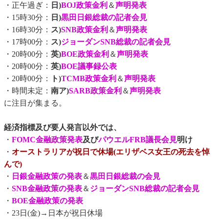
・正午過ぎ：
日)
BOJ政策金利
＆
声明発表
・15時30分：
日)
黒田日銀総裁の記者会見
・16時30分：
ス)
SNB政策金利
＆
声明発表
・17時00分：
ス)
ジョーダンSNB総裁の記者会見
・20時00分：
英)
BOE政策金利
＆
声明発表
・20時00分：
英)
BOE議事録公表
・20時00分：
ト)
TCMB政策金利
＆
声明発表
・時間未定：
南ア)
SARB政策金利
＆
声明発表
に注目が集まる。
経済指標及び要人発言以外では、
・
FOMC金融政策発表
及び
パウエルFRB議長会見
明け
・
オーストラリアが祝日で休場(エリザベス女王の死去を悼
んで)
・
日銀金融政策の発表
＆
黒田日銀総裁の会見
・
SNB金融政策の発表
＆
ジョーダンSNB総裁の記者会見
・
BOE金融政策の発表
・23日(金)→日本が祝日休場