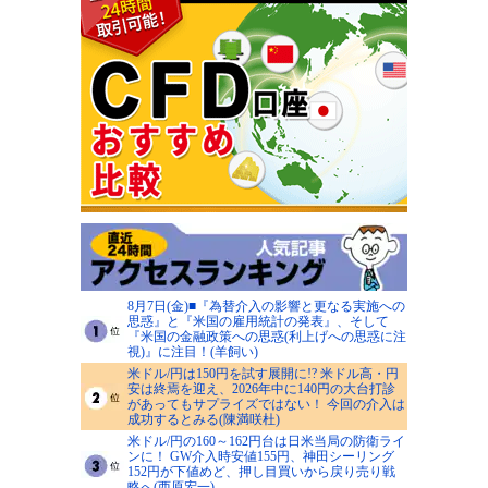
8月7日(金)■『為替介入の影響と更なる実施への
思惑』と『米国の雇用統計の発表』、そして
『米国の金融政策への思惑(利上げへの思惑に注
視)』に注目！(羊飼い)
米ドル/円は150円を試す展開に!? 米ドル高・円
安は終焉を迎え、2026年中に140円の大台打診
があってもサプライズではない！ 今回の介入は
成功するとみる(陳満咲杜)
米ドル/円の160～162円台は日米当局の防衛ライ
ンに！ GW介入時安値155円、神田シーリング
152円が下値めど、押し目買いから戻り売り戦
略へ(西原宏一)