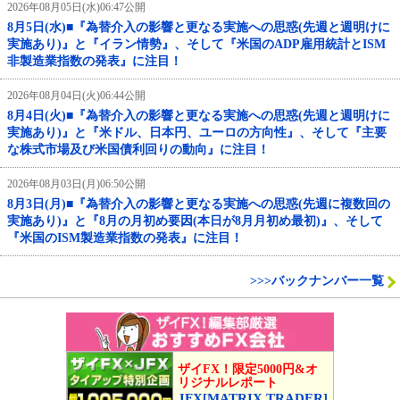
2026年08月05日(水)06:47公開
8月5日(水)■『為替介入の影響と更なる実施への思惑(先週と週明けに
実施あり)』と『イラン情勢』、そして『米国のADP雇用統計とISM
非製造業指数の発表』に注目！
2026年08月04日(火)06:44公開
8月4日(火)■『為替介入の影響と更なる実施への思惑(先週と週明けに
実施あり)』と『米ドル、日本円、ユーロの方向性』、そして『主要
な株式市場及び米国債利回りの動向』に注目！
2026年08月03日(月)06:50公開
8月3日(月)■『為替介入の影響と更なる実施への思惑(先週に複数回の
実施あり)』と『8月の月初め要因(本日が8月月初め最初)』、そして
『米国のISM製造業指数の発表』に注目！
>>>バックナンバー一覧
ザイFX！限定5000円&オ
リジナルレポート
JFX[MATRIX TRADER]