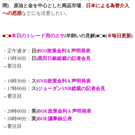
間)
、
原油と金を中心とした商品市場
、
日本による為替介入
への思惑
などにも注意したい。
■□■
本日のトレード用のエサ
(羊飼いの見解)■□■(
※毎日更新
)
・正午過ぎ：
日)
BOJ政策金利
＆
声明発表
・15時30分：
日)
黒田日銀総裁の記者会見
→要注目
・16時30分：
ス)
SNB政策金利
＆
声明発表
・17時00分：
ス)
ジョーダンSNB総裁の記者会見
→要注目
・20時00分：
英)
BOE政策金利
＆
声明発表
・20時00分：
英)
BOE議事録公表
→要注目