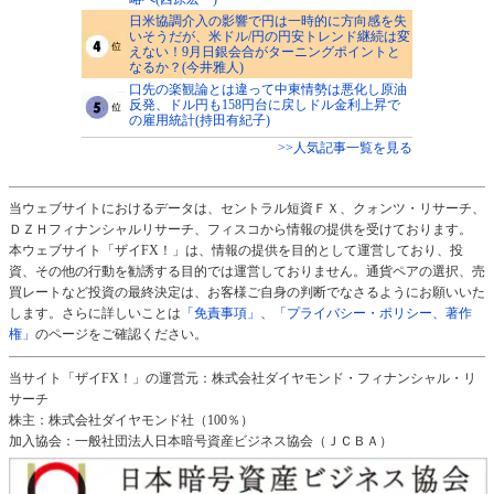
日米協調介入の影響で円は一時的に方向感を失
いそうだが、米ドル/円の円安トレンド継続は変
えない！9月日銀会合がターニングポイントと
なるか？(今井雅人)
口先の楽観論とは違って中東情勢は悪化し原油
反発、ドル円も158円台に戻しドル金利上昇で
の雇用統計(持田有紀子)
>>人気記事一覧を見る
当ウェブサイトにおけるデータは、セントラル短資ＦＸ、クォンツ・リサーチ、
ＤＺＨフィナンシャルリサーチ、フィスコから情報の提供を受けております。
本ウェブサイト「ザイFX！」は、情報の提供を目的として運営しており、投
資、その他の行動を勧誘する目的では運営しておりません。通貨ペアの選択、売
買レートなど投資の最終決定は、お客様ご自身の判断でなさるようにお願いいた
します。さらに詳しいことは
「免責事項」
、
「プライバシー・ポリシー、著作
権」
のページをご確認ください。
当サイト「ザイFX！」の運営元：株式会社ダイヤモンド・フィナンシャル・リ
サーチ
株主：株式会社ダイヤモンド社（100％）
加入協会：一般社団法人日本暗号資産ビジネス協会（ＪＣＢＡ）