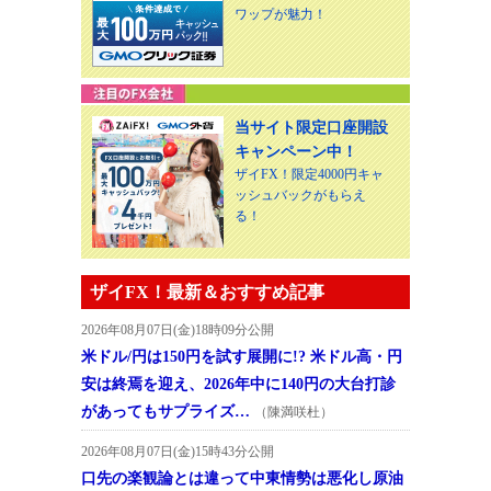
ワップが魅力！
当サイト限定口座開設
キャンペーン中！
ザイFX！限定4000円キャ
ッシュバックがもらえ
る！
ザイFX！最新＆おすすめ記事
2026年08月07日(金)18時09分公開
米ドル/円は150円を試す展開に!? 米ドル高・円
安は終焉を迎え、2026年中に140円の大台打診
があってもサプライズ…
（陳満咲杜）
2026年08月07日(金)15時43分公開
口先の楽観論とは違って中東情勢は悪化し原油