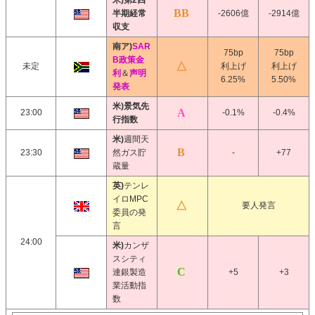
米)第2四
半期経常
-2606億
-2914億
収支
南ア)
SAR
75bp
75bp
B政策金
未定
利上げ
利上げ
利
＆
声明
6.25%
5.50%
発表
米)景気先
23:00
-0.1%
-0.4%
行指数
米)
週間天
23:30
然ガス貯
-
+77
蔵量
英)
テンレ
イロMPC
要人発言
委員の発
言
24:00
米)
カンザ
スシティ
連銀製造
+5
+3
業活動指
数