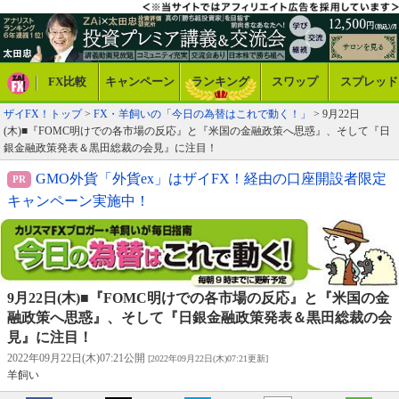
FX比較
キャンペーン
ランキング
スワップ
スプレッド
ザイFX！トップ
>
FX・羊飼いの「今日の為替はこれで動く！」
> 9月22日
(木)■『FOMC明けでの各市場の反応』と『米国の金融政策へ思惑』、そして『日
銀金融政策発表＆黒田総裁の会見』に注目！
GMO外貨「外貨ex」はザイFX！経由の口座開設者限定
キャンペーン実施中！
9月22日(木)■『FOMC明けでの各市場の反応』と『米国の金
融政策へ思惑』、そして『日銀金融政策発表＆黒田総裁の会
見』に注目！
2022年09月22日(木)07:21公開
[2022年09月22日(木)07:21更新]
羊飼い