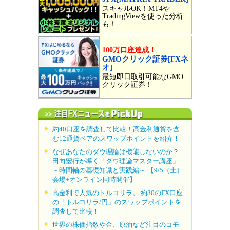
スキャルOK！MT4や
TradingViewを使った分析
も！
100万口座達成！
GMOクリック証券[FXネ
オ]
最短即日取引可能なGMO
クリック証券！
約40口座を調査して比較！高金利通貨を含
む12通貨ペアのスワップポイントを紹介！
なぜあなたのダウ理論は機能しないのか？
田向宏行が導く「ダウ理論マスター講座」
～時間軸の基礎知識と実践編～ 【9/5（土）
会場+オンライン同時開催】
高金利で人気のトルコリラ。 約30のFX口座
の「トルコリラ/円」のスワップポイントを
調査して比較！
世界の株価指数や金、原油など注目のコモ