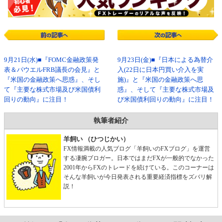
9月21日(水)■『FOMC金融政策発
9月23日(金)■『日本による為替介
表＆パウエルFRB議長の会見』と
入(22日に日本円買い介入を実
『米国の金融政策へ思惑』、そし
施)』と『米国の金融政策へ思
て『主要な株式市場及び米国債利
惑』、そして『主要な株式市場及
回りの動向』に注目！
び米国債利回りの動向』に注目！
執筆者紹介
羊飼い （ひつじかい）
FX情報満載の人気ブログ「羊飼いのFXブログ」を運営
する凄腕ブロガー。日本ではまだFXが一般的でなかった
2001年からFXのトレードを続けている。このコーナーは
そんな羊飼いが今日発表される重要経済指標をズバリ解
説！