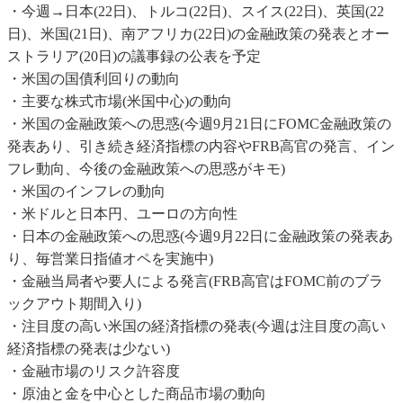
・今週→日本(22日)、トルコ(22日)、スイス(22日)、英国(22
日)、米国(21日)、南アフリカ(22日)の金融政策の発表とオー
ストラリア(20日)の議事録の公表を予定
・米国の国債利回りの動向
・主要な株式市場(米国中心)の動向
・米国の金融政策への思惑(今週9月21日にFOMC金融政策の
発表あり、引き続き経済指標の内容やFRB高官の発言、イン
フレ動向、今後の金融政策への思惑がキモ)
・米国のインフレの動向
・米ドルと日本円、ユーロの方向性
・日本の金融政策への思惑(今週9月22日に金融政策の発表あ
り、毎営業日指値オペを実施中)
・金融当局者や要人による発言(FRB高官はFOMC前のブラ
ックアウト期間入り)
・注目度の高い米国の経済指標の発表(今週は注目度の高い
経済指標の発表は少ない)
・金融市場のリスク許容度
・原油と金を中心とした商品市場の動向