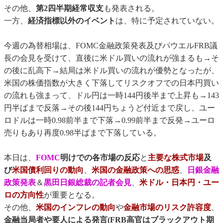
その他、
第2四半期経常収支
も発表される。
一方、
経済指標以外のイベント
は、特に予定されていない。
今週の為替相場は、FOMC金融政策発表及びパウエルFRB議
長の会見を受けて、直後に米ドル買いの流れが強まるも→そ
の後に乱高下→結局は米ドル買いの流れが優勢となったが、
米国の株価指数が大きく下落してリスクオフでの日本円買い
の流れも強まって、ドル円は一時144円後半まで上昇も→143
円半ばまで反落→その後144円ちょうど付近まで戻し、ユー
ロドルは一時0.98前半まで下落→0.99前半まで反発→ユーロ
売りもあり再度0.98半ばまで下落している。
本日は、
FOMC
明けでの各市場の反応
と
主要な株式市場
及
び
米国債利回りの動向
、
米国の金融政策への思惑
、
日銀金融
政策発表
＆
黒田日銀総裁の記者会見
、
米ドル・日本円・ユー
ロの方向性
が重要となる。
その他、
米国のインフレの動向
や
金融市場のリスク許容度
、
金融当局者や要人による発言(FRB高官はブラックアウト期