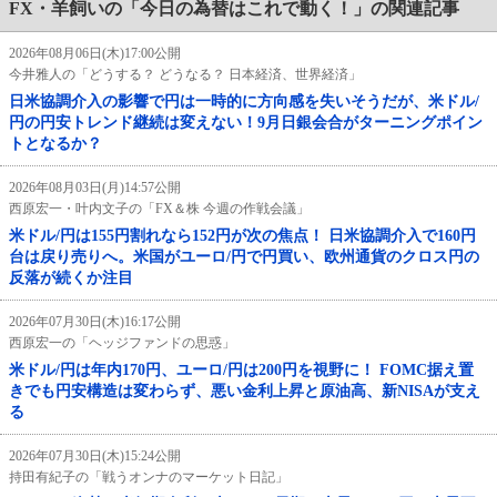
FX・羊飼いの「今日の為替はこれで動く！」の関連記事
2026年08月06日(木)17:00公開
今井雅人の「どうする？ どうなる？ 日本経済、世界経済」
日米協調介入の影響で円は一時的に方向感を失いそうだが、米ドル/
円の円安トレンド継続は変えない！9月日銀会合がターニングポイン
トとなるか？
2026年08月03日(月)14:57公開
西原宏一・叶内文子の「FX＆株 今週の作戦会議」
米ドル/円は155円割れなら152円が次の焦点！ 日米協調介入で160円
台は戻り売りへ。米国がユーロ/円で円買い、欧州通貨のクロス円の
反落が続くか注目
2026年07月30日(木)16:17公開
西原宏一の「ヘッジファンドの思惑」
米ドル/円は年内170円、ユーロ/円は200円を視野に！ FOMC据え置
きでも円安構造は変わらず、悪い金利上昇と原油高、新NISAが支え
る
2026年07月30日(木)15:24公開
持田有紀子の「戦うオンナのマーケット日記」