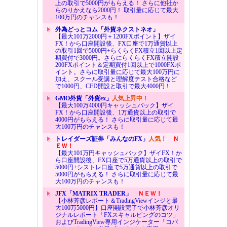
上の取引で5000円がもらえる！ さらに他社か
らのりかえなら2000円！ 取引量に応じて最大
100万円のチャンスも！
外為どっとコム「外貨ネクストネオ」
【最大101万2000円＋1200FXポイント】ザイ
FX！から口座開設後、FX口座で1万通貨以上
の取引1回で5000円+らくらくFX積立1回以上定
期買付で3000円。さらにらくらくFX積立開設
200FXポイント＆定期買付1回以上で1000FXポ
イント。さらに取引量に応じて最大100万円に
加え、スクール受講と理解度テスト合格など
で1000円、CFD開設と取引で最大4000円！
GMO外貨「外貨ex」
人気上昇中！
【最大100万4000円キャッシュバック】ザイ
FX！から口座開設後、1万通貨以上の取引で
4000円がもらえる！ さらに取引量に応じて最
大100万円のチャンスも！
トレイダーズ証券「みんなのFX」
人気！
Ｎ
ＥＷ！
【最大101万円キャッシュバック】ザイFX！か
ら口座開設後、FX口座で5万通貨以上の取引で
5000円+シストレ口座で5万通貨以上の取引で
5000円がもらえる！ さらに取引量に応じて最
大100万円のチャンスも！
JFX「MATRIX TRADER」
ＮＥＷ！
【小林芳彦レポート＆TradingViewインジと最
大100万5000円】口座開設完了で小林芳彦オリ
ジナルレポート「FXスキャルピングのコツ」
およびTradingView専用インジケーター「コバ