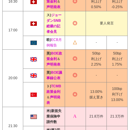
16:30
策金利
＆
利上げ
利上げ
声明発表
0.50%
-0.25%
ス)
ジョー
ダンSNB
要人発言
総裁の記
17:00
者会見
欧)
ECB月
-
-
例報告
英)
BOE政
50bp
50bp
策金利
＆
利上げ
利上げ
声明発表
2.25%
1.75%
英)
BOE議
-
-
20:00
事録公表
ト)
TCMB
100bp
政策金利
13.00%
利下げ
＆
声明発
据え置き
13.00%
表
米)新規失
業保険申
21.8万件
21.3万件
請件数
21:30