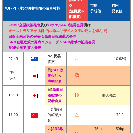
指標ラン
ク
市場
前回
9月22日(木)の為替相場の注目材料
(注目度＆
予想値
発表値
影響度)
・
FOMC金融政策発表
及び
パウエルFRB議長会見
明け
・
オーストラリアが祝日で休場(エリザベス女王の死去を悼んで)
・
日銀金融政策の発表
＆
黒田日銀総裁の会見
・
SNB金融政策の発表
＆
ジョーダンSNB総裁の記者会見
・
BOE金融政策の発表
NZ)貿易
07:45
-
-10.92億
収支
日)
BOJ政
正午
策金利
＆
-
-
過ぎ
声明発表
日)
黒田日
15:30
銀総裁の
要人発言
記者会見
ト)
消費者
16:00
信頼感指
-
72.2
数
ス)
SNB政
75bp
50bp