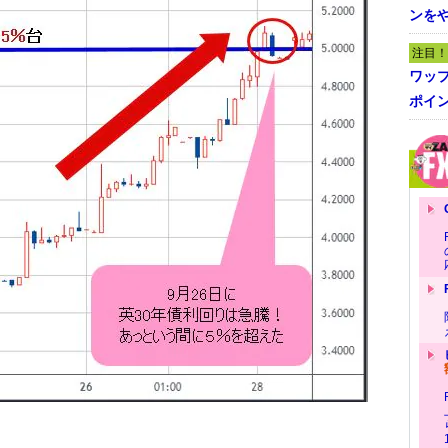
ンを
注目！
ワッ
ポイ