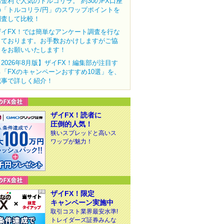
高金利で人気のトルコリラ。 約30のFX口座
の「トルコリラ/円」のスワップポイントを
調査して比較！
ザイFX！では簡単なアンケート調査を行な
っております。お手数おかけしますがご協
力をお願いいたします！
【2026年8月版】ザイFX！編集部が注目す
る「FXのキャンペーンおすすめ10選」を、
記事で詳しく紹介！
ザイFX！読者に
圧倒的人気！
狭いスプレッドと高いス
ワップが魅力！
ザイFX！限定
キャンペーン実施中
取引コスト業界最安水準!
トレイダーズ証券みんな