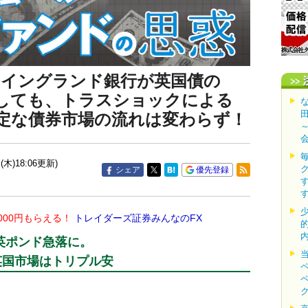
 イングランド銀行が英国債の
しても、トラスショックによる
定な債券市場の流れは変わらず！
(木)18:06更新)
シェア
優先登録
000円もらえる！
トレイダーズ証券みんなのFX
英ポンド急落に。
英国市場はトリプル安