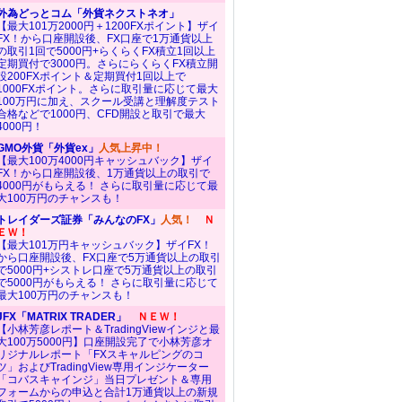
外為どっとコム「外貨ネクストネオ」
【最大101万2000円＋1200FXポイント】ザイ
FX！から口座開設後、FX口座で1万通貨以上
の取引1回で5000円+らくらくFX積立1回以上
定期買付で3000円。さらにらくらくFX積立開
設200FXポイント＆定期買付1回以上で
1000FXポイント。さらに取引量に応じて最大
100万円に加え、スクール受講と理解度テスト
合格などで1000円、CFD開設と取引で最大
4000円！
GMO外貨「外貨ex」
人気上昇中！
【最大100万4000円キャッシュバック】ザイ
FX！から口座開設後、1万通貨以上の取引で
4000円がもらえる！ さらに取引量に応じて最
大100万円のチャンスも！
トレイダーズ証券「みんなのFX」
人気！
Ｎ
ＥＷ！
【最大101万円キャッシュバック】ザイFX！
から口座開設後、FX口座で5万通貨以上の取引
で5000円+シストレ口座で5万通貨以上の取引
で5000円がもらえる！ さらに取引量に応じて
最大100万円のチャンスも！
JFX「MATRIX TRADER」
ＮＥＷ！
【小林芳彦レポート＆TradingViewインジと最
大100万5000円】口座開設完了で小林芳彦オ
リジナルレポート「FXスキャルピングのコ
ツ」およびTradingView専用インジケーター
「コバスキャインジ」当日プレゼント＆専用
フォームからの申込と合計1万通貨以上の新規