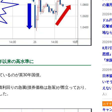
の雇
2026
ドル
応警
地な
2026
8月7
思惑
『米
2年以来の高水準に
2026
いるのが英30年国債。
日米
いそ
債利回りの急騰(債券価格は急落)が際立っており、
えな
した。
人）
おすす
キャ