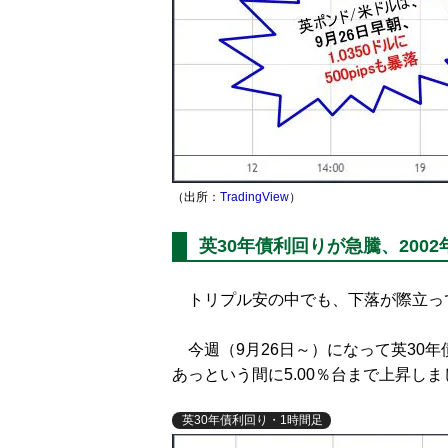
（出所：
TradingView
）
英30年債利回りが急騰、200
トリプル安の中でも、下落が際立って
今週（9月26日～）になって英30年
あっという間に5.00％台まで上昇しま
英30年債利回り・1時間足