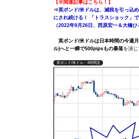
【※関連記事はこちら！】
⇒
英ポンド/米ドルは、減税を引っ込め
にされ続ける！ 「トラスショック」
（2022年9月26日、西原宏一＆大橋
英ポンド/米ドルは日本時間の今週月曜（9
ル)へと一瞬で500pipsもの暴落
を演じ
英ポンド/米ドル・4時間足