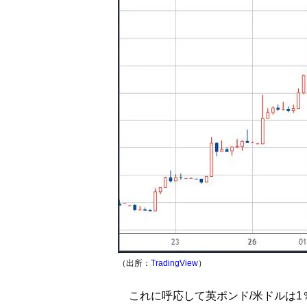
（出所：
TradingView
）
これに呼応して英ポンド/米ドルは1