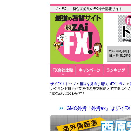
ザイFX！ - 初心者必見のFX総合情報サイト
2026年8月8
日本時間17時1
ザイFX！トップ
>
相場を見通す超強力FXコラム
>
ングランド銀行が英国債の無制限購入で市場に介入
場の流れは変わらず！
GMO外貨「外貨ex」はザイ