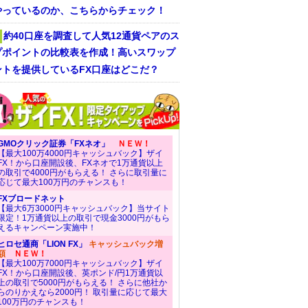
やっているのか、こちらからチェック！
約40口座を調査して人気12通貨ペアのス
プポイントの比較表を作成！高いスワップ
ントを提供しているFX口座はどこだ？
GMOクリック証券「FXネオ」
ＮＥＷ！
【最大100万4000円キャッシュバック】ザイ
FX！から口座開設後、FXネオで1万通貨以上
の取引で4000円がもらえる！ さらに取引量に
応じて最大100万円のチャンスも！
FXブロードネット
【最大6万3000円キャッシュバック】当サイト
限定！1万通貨以上の取引で現金3000円がもら
えるキャンペーン実施中！
ヒロセ通商「LION FX」
キャッシュバック増
額
ＮＥＷ！
【最大100万7000円キャッシュバック】ザイ
FX！から口座開設後、英ポンド/円1万通貨以
上の取引で5000円がもらえる！ さらに他社か
らのりかえなら2000円！ 取引量に応じて最大
100万円のチャンスも！