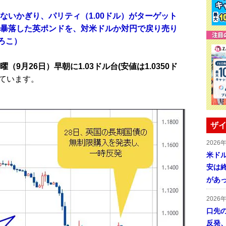
ないかぎり、パリティ（1.00ドル）がターゲット
で暴落した英ポンドを、対米ドルか対円で戻り売り
ひろこ）
月26日）早朝に1.03ドル台(安値は1.0350ド
ています。
ザイ
2026
米ドル
安は終
があ
2026
口先
反発