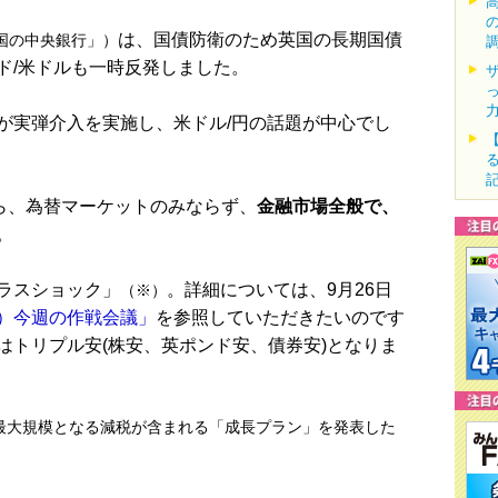
は、国債防衛のため英国の長期国債
国の中央銀行」）
ド/米ドルも一時反発しました。
実弾介入を実施し、米ドル/円の話題が中心でし
ら、為替マーケットのみならず、
金融市場全般で、
。
ラスショック」
。詳細については、9月26日
（※）
品）今週の作戦会議」
を参照していただきたいのです
はトリプル安(株安、英ポンド安、債券安)となりま
最大規模となる減税が含まれる「成長プラン」を発表した