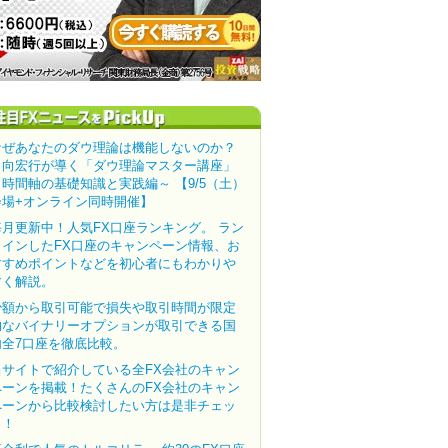
なぜあなたのダウ理論は機能しないのか？
田向宏行が導く「ダウ理論マスター講座」
～時間軸の基礎知識と実践編～ 【9/5（土）
会場+オンライン同時開催】
毎月更新中！人気FX口座ランキング。 ラン
クインしたFX口座のキャンペーン情報、お
すすめポイントなどを初心者にもわかりや
すく解説。
少額から取引可能で損失や取引時間が限定
的なバイナリーオプションが取引できる国
内全7口座を徹底比較。
当サイトで紹介している全FX会社のキャン
ペーンを掲載！たくさんのFX会社のキャン
ペーンから比較検討したい方は是非チェッ
ク！