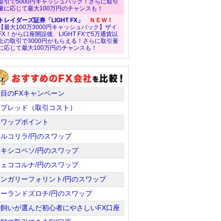
取引で5000円キャッシュバック！さらに取引
量に応じて最大100万円のチャンスも！
トレイダーズ証券「LIGHT FX」
ＮＥＷ！
【最大100万3000円キャッシュバック】ザイ
FX！から口座開設後、LIGHT FXで5万通貨以
上の取引で3000円がもらえる！さらに取引量
に応じて最大100万円のチャンスも！
注目のFXキャンペーン
スプレッド（取引コスト）
スワップポイント
トルコリラ/円のスワップ
メキシコペソ/円のスワップ
チェココルナ/円のスワップ
ハンガリーフォリント/円のスワップ
ポーランドズロチ/円のスワップ
羊飼いが選んだ初心者にやさしいFX口座