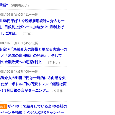
用統計
（持田有紀子）
年08月07日(金)09時11分公開
円158円半ば！今晩米雇用統計→介入も一
戒。日銀利上げペース加速か？9月利上げ
らしに注目。
（ZERO）
年08月07日(金)06時45分公開
日(金)■『為替介入の影響と更なる実施への
』と『米国の雇用統計の発表』、そして
国の金融政策への思惑(利上…
（羊飼い）
年08月06日(木)17時00分公開
協調介入の影響で円は一時的に方向感を失
うだが、米ドル/円の円安トレンド継続は変
い！9月日銀会合がターニング…
（今井雅
ザイFX！で紹介している全FX会社の
め！
ンペーンを掲載！ 今どんなFXキャンペー