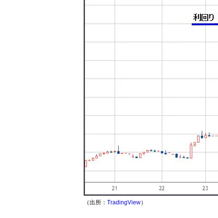
（出所：
TradingView
）