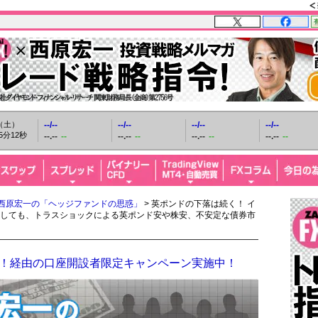
日（土）
--/--
--/--
--/--
--/--
5分13秒
--.--
--
--.--
--
--.--
--
--.--
--
西原宏一の「ヘッジファンドの思惑」
> 英ポンドの下落は続く！ イ
しても、トラスショックによる英ポンド安や株安、不安定な債券市
FX！経由の口座開設者限定キャンペーン実施中！