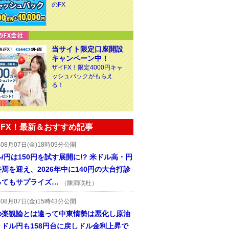
のFX
当サイト限定口座開設
キャンペーン中！
ザイFX！限定4000円キャ
ッシュバックがもらえ
る！
FX！最新＆おすすめ記事
年08月07日(金)18時09分公開
/円は150円を試す展開に!? 米ドル高・円
焉を迎え、2026年中に140円の大台打診
ってもサプライズ…
（陳満咲杜）
年08月07日(金)15時43分公開
の楽観論とは違って中東情勢は悪化し原油
、ドル円も158円台に戻しドル金利上昇で