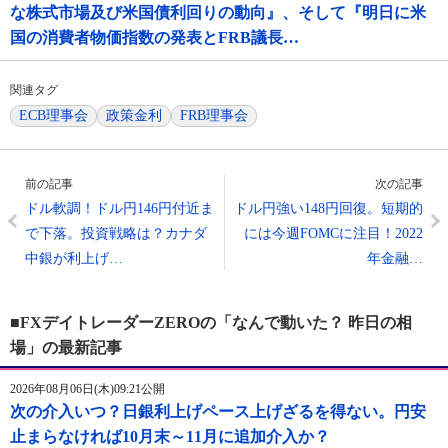
な株式市場及び米国債利回りの動向』、そして『明日に米
国の消費者物価指数の発表とFRB議長…
関連タグ
ECB理事会
政策金利
FRB理事会
前の記事
次の記事
ドル軟調！ドル円146円付近ま
ドル円強い148円回復。短期的
で下落。投資戦略は？カナダ
には今週FOMCに注目！2022
中銀が利上げ…
年金融…
■FXデイトレーダーZEROの「なんで動いた？ 昨日の相
場」の最新記事
2026年08月06日(木)09:21公開
次の介入いつ？日銀利上げペース上げざるを得ない。円安
止まらなければ10月末～11月に追加介入か？