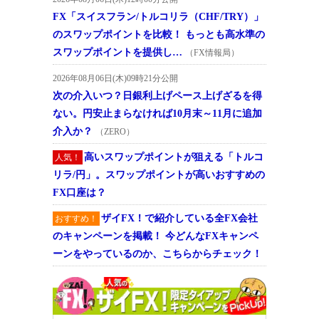
FX「スイスフラン/トルコリラ（CHF/TRY）」
のスワップポイントを比較！ もっとも高水準の
スワップポイントを提供し…
（FX情報局）
2026年08月06日(木)09時21分公開
次の介入いつ？日銀利上げペース上げざるを得
ない。円安止まらなければ10月末～11月に追加
介入か？
（ZERO）
高いスワップポイントが狙える「トルコ
人気！
リラ/円」。スワップポイントが高いおすすめの
FX口座は？
ザイFX！で紹介している全FX会社
おすすめ！
のキャンペーンを掲載！ 今どんなFXキャンペ
ーンをやっているのか、こちらからチェック！