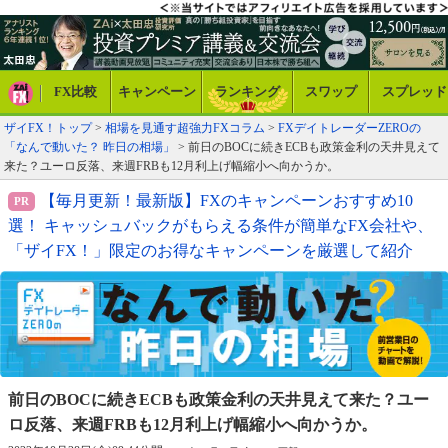
FX比較
キャンペーン
ランキング
スワップ
スプレッド
ザイFX！トップ
>
相場を見通す超強力FXコラム
>
FXデイトレーダーZEROの
「なんで動いた？ 昨日の相場」
> 前日のBOCに続きECBも政策金利の天井見えて
来た？ユーロ反落、来週FRBも12月利上げ幅縮小へ向かうか。
【毎月更新！最新版】FXのキャンペーンおすすめ10
選！ キャッシュバックがもらえる条件が簡単なFX会社や、
「ザイFX！」限定のお得なキャンペーンを厳選して紹介
前日のBOCに続きECBも政策金利の天井見えて来た？
ユー
ロ反落、来週FRBも12月利上げ幅縮小へ向かうか。