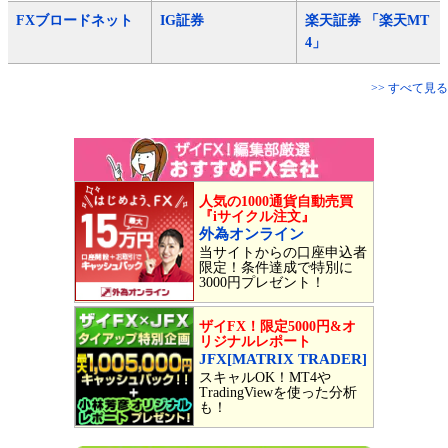
FXブロードネット
IG証券
楽天証券 「楽天MT
4」
>> すべて見る
人気の1000通貨自動売買
『iサイクル注文』
外為オンライン
当サイトからの口座申込者
限定！条件達成で特別に
3000円プレゼント！
ザイFX！限定5000円&オ
リジナルレポート
JFX[MATRIX TRADER]
スキャルOK！MT4や
TradingViewを使った分析
も！