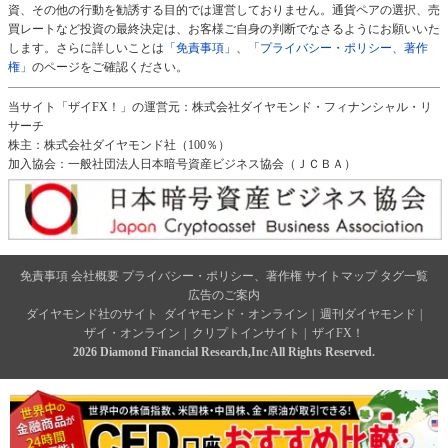
資、その他の行動を勧誘する目的では運営しておりません。通貨ペアの選択、売
買レートなど投資の最終決定は、お客様ご自身の判断でなさるようにお願いいた
します。さらに詳しいことは
「免責事項」
、
「プライバシー・ポリシー、著作
権」
のページをご確認ください。
当サイト「ザイFX！」の運営元：株式会社ダイヤモンド・フィナンシャル・リ
サーチ
株主：株式会社ダイヤモンド社（100％）
加入協会：一般社団法人日本暗号資産ビジネス協会（ＪＣＢＡ）
免責事項
会社概要
プライバシー・ポリシー、著作権
サイトマップ
タグ一覧
広告のご案内
ダイヤモンド社のサイト
ダイヤモンド・オンライン
|
週刊ダイヤモンド
|
ザイ・オンライン
|
クリプトインサイト
|
ザイFX！
2026 Diamond Financial Research,Inc All Rights Reserved.