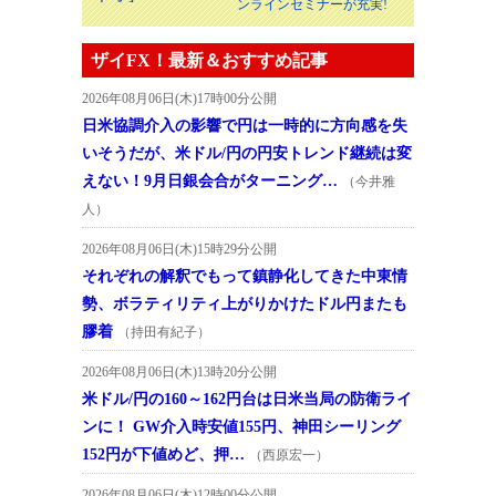
ンラインセミナーが充実!
ザイFX！最新＆おすすめ記事
2026年08月06日(木)17時00分公開
日米協調介入の影響で円は一時的に方向感を失
いそうだが、米ドル/円の円安トレンド継続は変
えない！9月日銀会合がターニング…
（今井雅
人）
2026年08月06日(木)15時29分公開
それぞれの解釈でもって鎮静化してきた中東情
勢、ボラティリティ上がりかけたドル円またも
膠着
（持田有紀子）
2026年08月06日(木)13時20分公開
米ドル/円の160～162円台は日米当局の防衛ライ
ンに！ GW介入時安値155円、神田シーリング
152円が下値めど、押…
（西原宏一）
2026年08月06日(木)12時00分公開