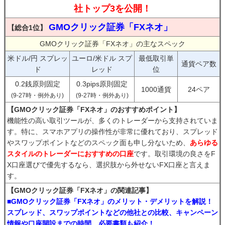
社トップ3を公開！
GMOクリック証券「FXネオ」
【総合1位】
GMOクリック証券「FXネオ」の主なスペック
米ドル/円 スプレッ
ユーロ/米ドル スプ
最低取引単
通貨ペア数
ド
レッド
位
0.2銭原則固定
0.3pips原則固定
1000通貨
24ペア
(9-27時・例外あり)
(9-27時・例外あり)
【GMOクリック証券「FXネオ」のおすすめポイント】
機能性の高い取引ツールが、多くのトレーダーから支持されていま
す。特に、スマホアプリの操作性が非常に優れており、スプレッド
やスワップポイントなどのスペック面も申し分ないため、
あらゆる
スタイルのトレーダーにおすすめの口座
です。取引環境の良さをF
X口座選びで優先するなら、選択肢から外せないFX口座と言えま
す。
【GMOクリック証券「FXネオ」の関連記事】
■GMOクリック証券「FXネオ」のメリット・デメリットを解説！
スプレッド、スワップポイントなどの他社との比較、キャンペーン
情報や口座開設までの時間、必要書類も紹介！