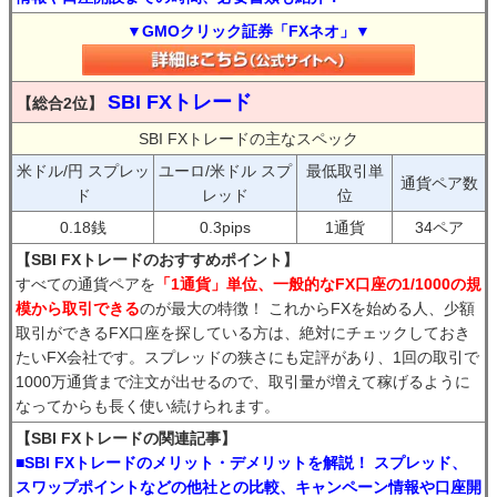
▼GMOクリック証券「FXネオ」▼
SBI FXトレード
【総合2位】
SBI FXトレードの主なスペック
米ドル/円 スプレッ
ユーロ/米ドル スプ
最低取引単
通貨ペア数
ド
レッド
位
0.18銭
0.3pips
1通貨
34ペア
【SBI FXトレードのおすすめポイント】
すべての通貨ペアを
「1通貨」単位、一般的なFX口座の1/1000の規
模から取引できる
のが最大の特徴！ これからFXを始める人、少額
取引ができるFX口座を探している方は、絶対にチェックしておき
たいFX会社です。スプレッドの狭さにも定評があり、1回の取引で
1000万通貨まで注文が出せるので、取引量が増えて稼げるように
なってからも長く使い続けられます。
【SBI FXトレードの関連記事】
■SBI FXトレードのメリット・デメリットを解説！ スプレッド、
スワップポイントなどの他社との比較、キャンペーン情報や口座開