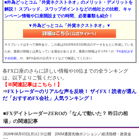
■外為どっとコム「外貨ネクストネオ」のメリット・デメリットを
解説！ スプレッド、スワップポイントなどの他社との比較、キャ
ンペーン情報や口座開設までの時間、必要書類も紹介！
▼外為どっとコム「外貨ネクストネオ」▼
※スプレッドはすべて例外あり。この表は2026年8月3日時点のデータをもとに作成している
ため、最新の情報とは異なっている場合があります。最新の情報はザイFX！の
「FX会社おす
すめ比較」
や、各FX会社の公式サイトなどで確認してください
各FX口座のさらに詳しい情報や10位までの全ランキング
は、以下よりご覧ください。
【※関連記事はこちら！】
⇒
FXトレーダーのリアルな声を反映！ ザイFX！読者が選ん
だ「おすすめFX会社」人気ランキング！
■FXデイトレーダーZEROの「なんで動いた？ 昨日の相
場」の関連記事
2026年08月03日(月)12:31公開 [IMM通貨先物ポジション／経済指標・政策金