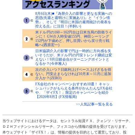
8月6日(木)■『為替介入の影響と更なる実施への
思惑(先週と週明けに実施あり)』と『イラン情
勢』、そして『明日に米国の雇用統計の発表を
控える点』に注目！(羊飼い)
米ドル/円の160～162円台は日米当局の防衛ライ
ンに！ GW介入時安値155円、神田シーリング
152円が下値めど、押し目買いから戻り売り戦
略へ(西原宏一)
日米協調介入の影響で円は一時的に方向感を失
いそうだが、米ドル/円の円安トレンド継続は変
えない！9月日銀会合がターニングポイントと
なるか？(今井雅人)
次の介入いつ？日銀利上げペース上げざるを得
ない。円安止まらなければ10月末～11月に追加
介入か？(ZERO)
FX会社のキャンペーンおすすめ10選！ キャッ
シュバックがもらえる条件がかんたんなFX会社
や、「ザイFX！」限定のキャンペーンを紹介
【2026年8月】(FX情報局)
>>人気記事一覧を見る
当ウェブサイトにおけるデータは、セントラル短資ＦＸ、クォンツ・リサーチ、
ＤＺＨフィナンシャルリサーチ、フィスコから情報の提供を受けております。
本ウェブサイト「ザイFX！」は、情報の提供を目的として運営しており、投