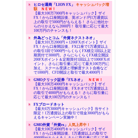
ヒロセ通商「LION FX」
キャッシュバック増
額
ＮＥＷ！
【最大100万7000円キャッシュバック】ザイ
FX！から口座開設後、英ポンド/円1万通貨以
上の取引で5000円がもらえる！ さらに他社か
らのりかえなら2000円！ 取引量に応じて最大
100万円のチャンスも！
外為どっとコム「外貨ネクストネオ」
【最大101万2000円＋1200FXポイント】ザイ
FX！から口座開設後、FX口座で1万通貨以上
の取引1回で5000円+らくらくFX積立1回以上定
期買付で3000円。さらにらくらくFX積立開設
200FXポイント＆定期買付1回以上で1000FXポ
イント。さらに取引量に応じて最大100万円に
加え、スクール受講と理解度テスト合格など
で1000円、CFD開設と取引で最大4000円！
GMOクリック証券「FXネオ」
ＮＥＷ！
【最大100万4000円キャッシュバック】ザイ
FX！から口座開設後、FXネオで1万通貨以上
の取引で4000円がもらえる！ さらに取引量に
応じて最大100万円のチャンスも！
FXブロードネット
【最大6万3000円キャッシュバック】当サイト
限定！1万通貨以上の取引で現金3000円がもら
えるキャンペーン実施中！
GMO外貨「外貨ex」
人気上昇中！
【最大100万4000円キャッシュバック】ザイ
FX！から口座開設後、1万通貨以上の取引で
4000円がもらえる！ さらに取引量に応じて最