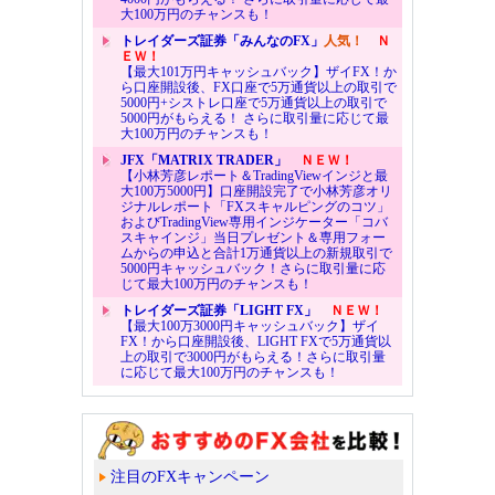
大100万円のチャンスも！
トレイダーズ証券「みんなのFX」
人気！
Ｎ
ＥＷ！
【最大101万円キャッシュバック】ザイFX！か
ら口座開設後、FX口座で5万通貨以上の取引で
5000円+シストレ口座で5万通貨以上の取引で
5000円がもらえる！ さらに取引量に応じて最
大100万円のチャンスも！
JFX「MATRIX TRADER」
ＮＥＷ！
【小林芳彦レポート＆TradingViewインジと最
大100万5000円】口座開設完了で小林芳彦オリ
ジナルレポート「FXスキャルピングのコツ」
およびTradingView専用インジケーター「コバ
スキャインジ」当日プレゼント＆専用フォー
ムからの申込と合計1万通貨以上の新規取引で
5000円キャッシュバック！さらに取引量に応
じて最大100万円のチャンスも！
トレイダーズ証券「LIGHT FX」
ＮＥＷ！
【最大100万3000円キャッシュバック】ザイ
FX！から口座開設後、LIGHT FXで5万通貨以
上の取引で3000円がもらえる！さらに取引量
に応じて最大100万円のチャンスも！
注目のFXキャンペーン