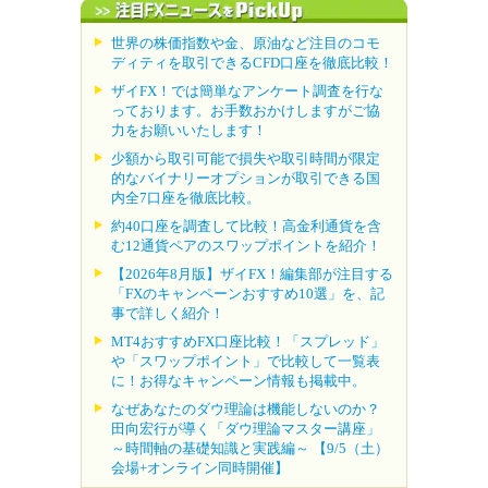
世界の株価指数や金、原油など注目のコモ
ディティを取引できるCFD口座を徹底比較！
ザイFX！では簡単なアンケート調査を行な
っております。お手数おかけしますがご協
力をお願いいたします！
少額から取引可能で損失や取引時間が限定
的なバイナリーオプションが取引できる国
内全7口座を徹底比較。
約40口座を調査して比較！高金利通貨を含
む12通貨ペアのスワップポイントを紹介！
【2026年8月版】ザイFX！編集部が注目する
「FXのキャンペーンおすすめ10選」を、記
事で詳しく紹介！
MT4おすすめFX口座比較！「スプレッド」
や「スワップポイント」で比較して一覧表
に！お得なキャンペーン情報も掲載中。
なぜあなたのダウ理論は機能しないのか？
田向宏行が導く「ダウ理論マスター講座」
～時間軸の基礎知識と実践編～ 【9/5（土）
会場+オンライン同時開催】