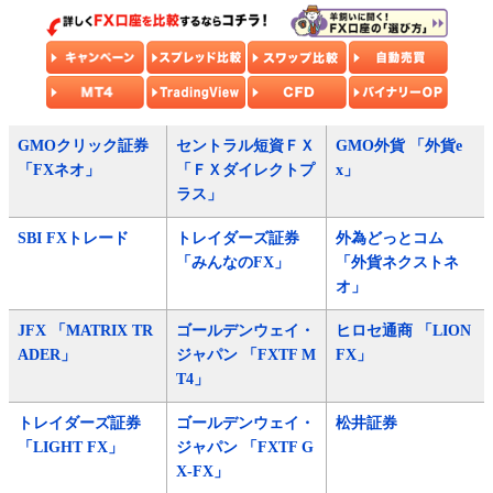
GMOクリック証券
セントラル短資ＦＸ
GMO外貨 「外貨e
「FXネオ」
「ＦＸダイレクトプ
x」
ラス」
SBI FXトレード
トレイダーズ証券
外為どっとコム
「みんなのFX」
「外貨ネクストネ
オ」
JFX 「MATRIX TR
ゴールデンウェイ・
ヒロセ通商 「LION
ADER」
ジャパン 「FXTF M
FX」
T4」
トレイダーズ証券
ゴールデンウェイ・
松井証券
「LIGHT FX」
ジャパン 「FXTF G
X-FX」