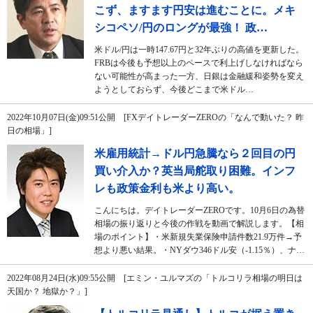
こず、ますます円安は進むことに。メキ
シコペソ/円のロングが最強！ 政…
米ドル/円は一時147.67円と32年ぶりの高値を更新した。
FRBは今後も予想以上のペースで利上げしなければなら
ない可能性が高まった一方、日銀は金融緩和姿勢を変え
ようとしておらず、今後どこまで米ドル…
2022年10月07日(金)09:51公開 [FXデイトレーダーZEROの「なんで動いた？ 昨
日の相場」]
米雇用統計→ドル円急騰なら２回目の円
買い介入か？英当局舵取り困難。インフ
レも政策金利も米より高い。
こんにちは。デイトレーダーZEROです。10月6日の為替
相場の振り返りと今後の作戦を動画で解説します。【相
場のポイント】・米新規失業保険申請件数21.9万件→予
想より悪い結果。・NYダウ346ドル安（-1.15％）、ナ…
2022年08月24日(水)09:55公開 [エミン・ユルマズの「トルコリラ相場の明日は
天国か？ 地獄か？」]