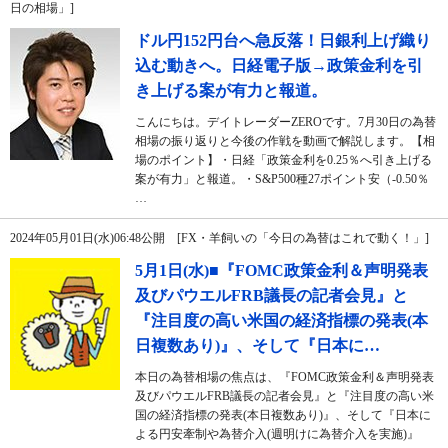
日の相場」]
ドル円152円台へ急反落！日銀利上げ織り
込む動きへ。日経電子版→政策金利を引
き上げる案が有力と報道。
こんにちは。デイトレーダーZEROです。7月30日の為替
相場の振り返りと今後の作戦を動画で解説します。【相
場のポイント】・日経「政策金利を0.25％へ引き上げる
案が有力」と報道。・S&P500種27ポイント安（-0.50％
…
2024年05月01日(水)06:48公開 [FX・羊飼いの「今日の為替はこれで動く！」]
5月1日(水)■『FOMC政策金利＆声明発表
及びパウエルFRB議長の記者会見』と
『注目度の高い米国の経済指標の発表(本
日複数あり)』、そして『日本に…
本日の為替相場の焦点は、『FOMC政策金利＆声明発表
及びパウエルFRB議長の記者会見』と『注目度の高い米
国の経済指標の発表(本日複数あり)』、そして『日本に
よる円安牽制や為替介入(週明けに為替介入を実施)』