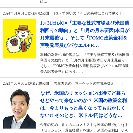
に…
2024年01月31日(水)07:02公開 [FX・羊飼いの「今日の為替はこれで動く！」]
1月31日(水)■『主要な株式市場及び米国債
利回りの動向』と『1月の月末要因(本日が
月末最後)』、そして『FOMC政策金利＆
声明発表及びパウエルFR…
本日の為替相場の焦点は、『主要な株式市場及び米国債
利回りの動向』と『1月の月末要因(本日が月末最後)』、
そして『FOMC政策金利＆声明発表及びパウエルFRB議
長の記者会見』にあり。…
2023年06月08日(木)12:30公開 [志摩力男の「マーケットの常識を疑え！」]
なぜ、米国のリセッションは待てど暮ら
せどやって来ないのか？ 米国の政策金利
は、今よりもっと高くなってもおかしく
ない!? そのとき、米ドル/円はどうな…
今年の初め、多くのエコノミストは米国の経済がいずれ
リセッション（景気後退）を迎え、米国の金利は下がり