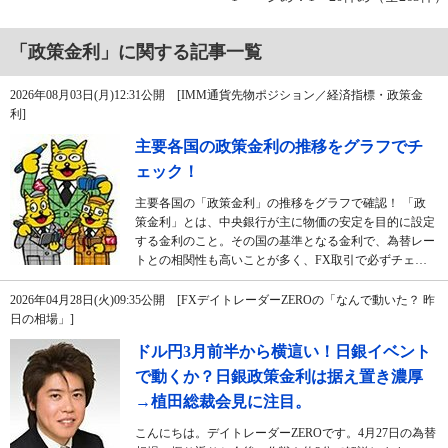
「政策金利」に関する記事一覧
2026年08月03日(月)12:31公開 [IMM通貨先物ポジション／経済指標・政策金
利]
主要各国の政策金利の推移をグラフでチ
ェック！
主要各国の「政策金利」の推移をグラフで確認！ 「政
策金利」とは、中央銀行が主に物価の安定を目的に設定
する金利のこと。その国の基準となる金利で、為替レー
トとの相関性も高いことが多く、FX取引で必ずチェ…
2026年04月28日(火)09:35公開 [FXデイトレーダーZEROの「なんで動いた？ 昨
日の相場」]
ドル円3月前半から横這い！日銀イベント
で動くか？日銀政策金利は据え置き濃厚
→植田総裁会見に注目。
こんにちは。デイトレーダーZEROです。4月27日の為替