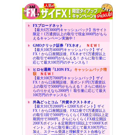
FXブロードネット
【最大6万3000円キャッシュバック】当サイト
限定！1万通貨以上の取引で現金3000円がもら
えるキャンペーン実施中！
GMOクリック証券「FXネオ」
ＮＥＷ！
【最大100万4000円キャッシュバック】ザイ
FX！から口座開設後、FXネオで1万通貨以上
の取引で4000円がもらえる！ さらに取引量に
応じて最大100万円のチャンスも！
ヒロセ通商「LION FX」
キャッシュバック増
額
ＮＥＷ！
【最大100万7000円キャッシュバック】ザイ
FX！から口座開設後、英ポンド/円1万通貨以
上の取引で5000円がもらえる！ さらに他社か
らのりかえなら2000円！ 取引量に応じて最大
100万円のチャンスも！
外為どっとコム「外貨ネクストネオ」
【最大101万2000円＋1200FXポイント】ザイ
FX！から口座開設後、FX口座で1万通貨以上
の取引1回で5000円+らくらくFX積立1回以上定
期買付で3000円。さらにらくらくFX積立開設
200FXポイント＆定期買付1回以上で1000FXポ
イント。さらに取引量に応じて最大100万円に
加え、スクール受講と理解度テスト合格など