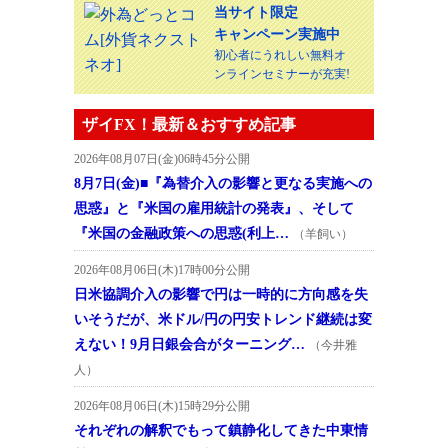
当サイト限定
キャンペーン実施中
初心者にうれしい無料オ
ンラインセミナーが充実!
ザイFX！最新＆おすすめ記事
2026年08月07日(金)06時45分公開
8月7日(金)■『為替介入の影響と更なる実施への
思惑』と『米国の雇用統計の発表』、そして
『米国の金融政策への思惑(利上…
（羊飼い）
2026年08月06日(木)17時00分公開
日米協調介入の影響で円は一時的に方向感を失
いそうだが、米ドル/円の円安トレンド継続は変
えない！9月日銀会合がターニング…
（今井雅
人）
2026年08月06日(木)15時29分公開
それぞれの解釈でもって鎮静化してきた中東情