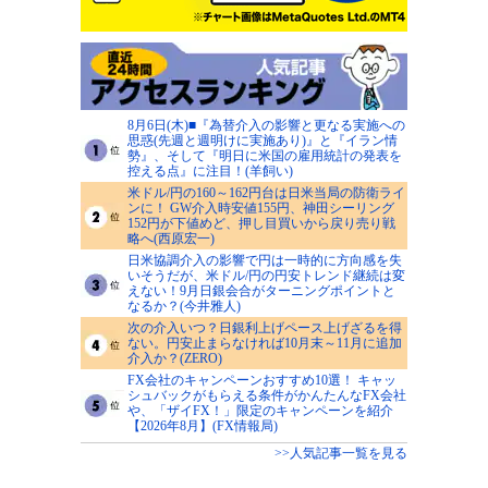
8月6日(木)■『為替介入の影響と更なる実施への
思惑(先週と週明けに実施あり)』と『イラン情
勢』、そして『明日に米国の雇用統計の発表を
控える点』に注目！(羊飼い)
米ドル/円の160～162円台は日米当局の防衛ライ
ンに！ GW介入時安値155円、神田シーリング
152円が下値めど、押し目買いから戻り売り戦
略へ(西原宏一)
日米協調介入の影響で円は一時的に方向感を失
いそうだが、米ドル/円の円安トレンド継続は変
えない！9月日銀会合がターニングポイントと
なるか？(今井雅人)
次の介入いつ？日銀利上げペース上げざるを得
ない。円安止まらなければ10月末～11月に追加
介入か？(ZERO)
FX会社のキャンペーンおすすめ10選！ キャッ
シュバックがもらえる条件がかんたんなFX会社
や、「ザイFX！」限定のキャンペーンを紹介
【2026年8月】(FX情報局)
>>人気記事一覧を見る