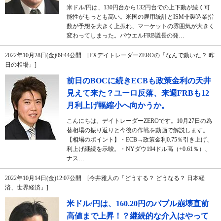
米ドル/円は、130円台から132円台での上下動が続く可
能性がもっとも高い。米国の雇用統計とISM非製造業指
数が予想を大きく上振れ、マーケットの雰囲気が大きく
変わってしまった。パウエルFRB議長の発…
2022年10月28日(金)09:44公開 [FXデイトレーダーZEROの「なんで動いた？ 昨
日の相場」]
前日のBOCに続きECBも政策金利の天井
見えて来た？ユーロ反落、来週FRBも12
月利上げ幅縮小へ向かうか。
こんにちは。デイトレーダーZEROです。10月27日の為
替相場の振り返りと今後の作戦を動画で解説します。
【相場のポイント】・ECB→政策金利0.75％引き上げ、
利上げ継続を示唆。・NYダウ194ドル高（+0.61％）、
ナス…
2022年10月14日(金)12:07公開 [今井雅人の「どうする？ どうなる？ 日本経
済、世界経済」]
米ドル/円は、160.20円のバブル崩壊直前
高値まで上昇！？継続的な介入はやって