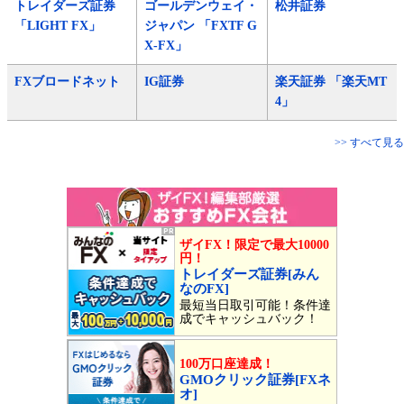
トレイダーズ証券
ゴールデンウェイ・
松井証券
「LIGHT FX」
ジャパン 「FXTF G
X-FX」
FXブロードネット
IG証券
楽天証券 「楽天MT
4」
>> すべて見る
ザイFX！限定で最大10000
円！
トレイダーズ証券[みん
なのFX]
最短当日取引可能！条件達
成でキャッシュバック！
100万口座達成！
GMOクリック証券[FXネ
オ]