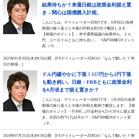
結果待ちか？来週日銀は政策金利据え置
き→関心は国債購入計画。
こんにちは。デイトレーダーZEROです。6月9日の為替
相場の振り返りと今後の作戦を約3分で解説します。
【相場のポイント】・米中通商協議の結果待ち。ドル
円、ユーロドルともに持ち合い。・S&P500種5ポイント
高（+0.…
2025年01月30日(木)09:56公開 [FXデイトレーダーZEROの「なんで動いた？ 昨
日の相場」]
ドル円緩やかに下落！157円から2円下落
も動き鈍い。日銀・FRBともに政策金利
を6月頃まで据え置きか？
こんにちは。デイトレーダーZEROです。1月29日の為替
相場の振り返りと今後の作戦を動画で解説します。【相
場のポイント】・FOMC→FF金利を4.25-4.50％に据え置
き。次回の利下げは6月か？・S&P500種28ポイント安
（-0…
2024年07月31日(水)09:36公開 [FXデイトレーダーZEROの「なんで動いた？ 昨