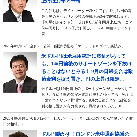
上げは27年と予想。
こんにちは。デイトレーダーZEROです。12月17日の為
替相場の振り返りと今後の作戦を約3分で解説します。
【相場のポイント】・英11月CPI前年同月比3.2％、コア
前年同月比3.2％→予想下回る。・S&P500種78ポイント
安…
2025年09月05日(金)15:53公開 [陳満咲杜の「マーケットをズバリ裏読み」]
米ドル/円は米雇用統計に波乱があって
も、146円前後のサポートゾーンを下抜け
ることはないとみる！ 9月の日銀会合は政
策金利を据え置き、円の上昇は限定…
米ドル/円は146円前後のサポートゾーンがしっかりして
おり、仮に今晩の米雇用統計に波乱があっても、完全に
下放れできないと推測する。9月の日銀会合では政策金
利の据え置きが有力視され、懸念されていた、米…
2025年06月10日(火)10:12公開 [FXデイトレーダーZEROの「なんで動いた？ 昨
日の相場」]
ドル円動かず！ロンドン米中通商協議の