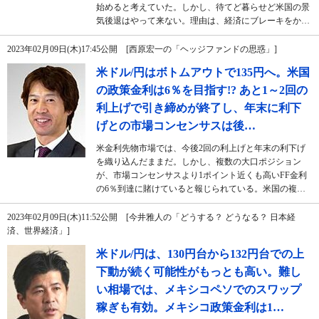
始めると考えていた。しかし、待てど暮らせど米国の景
気後退はやって来ない。理由は、経済にブレーキをか…
2023年02月09日(木)17:45公開 [西原宏一の「ヘッジファンドの思惑」]
米ドル/円はボトムアウトで135円へ。米国
の政策金利は6％を目指す!? あと1～2回の
利上げで引き締めが終了し、年末に利下
げとの市場コンセンサスは後…
米金利先物市場では、今後2回の利上げと年末の利下げ
を織り込んだままだ。しかし、複数の大口ポジション
が、市場コンセンサスより1ポイント近くも高いFF金利
の6％到達に賭けていると報じられている。米国の複…
2023年02月09日(木)11:52公開 [今井雅人の「どうする？ どうなる？ 日本経
済、世界経済」]
米ドル/円は、130円台から132円台での上
下動が続く可能性がもっとも高い。難し
い相場では、メキシコペソでのスワップ
稼ぎも有効。メキシコ政策金利は1…