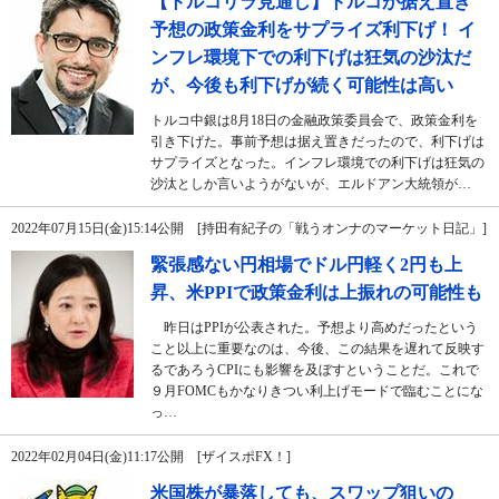
【トルコリラ見通し】トルコが据え置き
予想の政策金利をサプライズ利下げ！ イ
ンフレ環境下での利下げは狂気の沙汰だ
が、今後も利下げが続く可能性は高い
トルコ中銀は8月18日の金融政策委員会で、政策金利を
引き下げた。事前予想は据え置きだったので、利下げは
サプライズとなった。インフレ環境での利下げは狂気の
沙汰としか言いようがないが、エルドアン大統領が…
2022年07月15日(金)15:14公開 [持田有紀子の「戦うオンナのマーケット日記」]
緊張感ない円相場でドル円軽く2円も上
昇、米PPIで政策金利は上振れの可能性も
昨日はPPIが公表された。予想より高めだったという
こと以上に重要なのは、今後、この結果を遅れて反映す
るであろうCPIにも影響を及ぼすということだ。これで
９月FOMCもかなりきつい利上げモードで臨むことにな
っ…
2022年02月04日(金)11:17公開 [ザイスポFX！]
米国株が暴落しても、スワップ狙いの