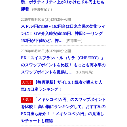
勢、ボラティリティ上がりかけたドル円またも
膠着
（持田有紀子）
2026年08月06日(木)13時20分公開
米ドル/円の160～162円台は日米当局の防衛ライ
ンに！ GW介入時安値155円、神田シーリング
152円が下値めど、押…
（西原宏一）
2026年08月06日(木)12時00分公開
FX「スイスフラン/トルコリラ（CHF/TRY）」
のスワップポイントを比較！ もっとも高水準の
スワップポイントを提供し…
（FX情報局）
【毎月更新】ザイFX！読者が選んだ人
人気！
気FX口座ランキング！
「メキシコペソ/円」のスワップポイント
人気！
を比較！ 高い順にランキングして、おすすめの
FX口座も紹介！ 「メキシコペソ/円」の見通し
やチャートも確認