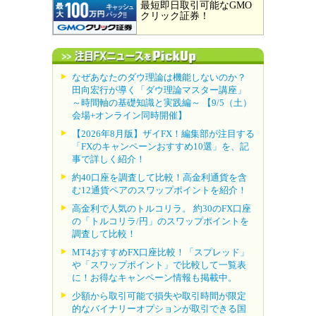
最短即日取引可能なGMO
クリック証券！
なぜあなたのダウ理論は機能しないのか？
田向宏行が導く「ダウ理論マスター講座」
～時間軸の基礎知識と実践編～ 【9/5（土）
会場+オンライン同時開催】
【2026年8月版】ザイFX！編集部が注目する
「FXのキャンペーンおすすめ10選」を、記
事で詳しく紹介！
約40口座を調査して比較！高金利通貨を含
む12通貨ペアのスワップポイントを紹介！
高金利で人気のトルコリラ。 約30のFX口座
の「トルコリラ/円」のスワップポイントを
調査して比較！
MT4おすすめFX口座比較！「スプレッド」
や「スワップポイント」で比較して一覧表
に！お得なキャンペーン情報も掲載中。
少額から取引可能で損失や取引時間が限定
的なバイナリーオプションが取引できる国