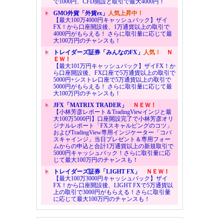
で1000円、CFD開設と取引で最大4000円！
GMO外貨「外貨ex」
人気上昇中！
【最大100万4000円キャッシュバック】ザイ
FX！から口座開設後、1万通貨以上の取引で
4000円がもらえる！ さらに取引量に応じて最
大100万円のチャンスも！
トレイダーズ証券「みんなのFX」
人気！
Ｎ
ＥＷ！
【最大101万円キャッシュバック】ザイFX！か
ら口座開設後、FX口座で5万通貨以上の取引で
5000円+シストレ口座で5万通貨以上の取引で
5000円がもらえる！ さらに取引量に応じて最
大100万円のチャンスも！
JFX「MATRIX TRADER」
ＮＥＷ！
【小林芳彦レポート＆TradingViewインジと最
大100万5000円】口座開設完了で小林芳彦オリ
ジナルレポート「FXスキャルピングのコツ」
およびTradingView専用インジケーター「コバ
スキャインジ」当日プレゼント＆専用フォー
ムからの申込と合計1万通貨以上の新規取引で
5000円キャッシュバック！さらに取引量に応
じて最大100万円のチャンスも！
トレイダーズ証券「LIGHT FX」
ＮＥＷ！
【最大100万3000円キャッシュバック】ザイ
FX！から口座開設後、LIGHT FXで5万通貨以
上の取引で3000円がもらえる！さらに取引量
に応じて最大100万円のチャンスも！