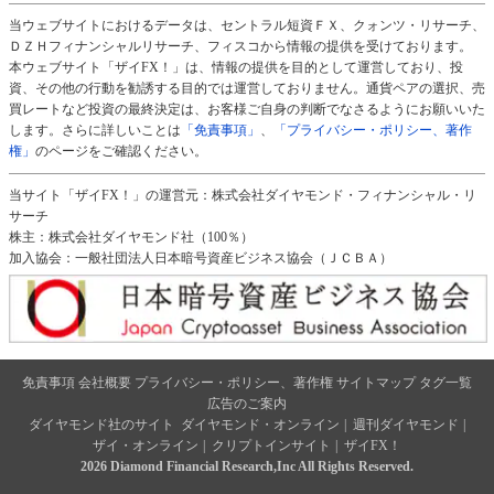
当ウェブサイトにおけるデータは、セントラル短資ＦＸ、クォンツ・リサーチ、
ＤＺＨフィナンシャルリサーチ、フィスコから情報の提供を受けております。
本ウェブサイト「ザイFX！」は、情報の提供を目的として運営しており、投
資、その他の行動を勧誘する目的では運営しておりません。通貨ペアの選択、売
買レートなど投資の最終決定は、お客様ご自身の判断でなさるようにお願いいた
します。さらに詳しいことは
「免責事項」
、
「プライバシー・ポリシー、著作
権」
のページをご確認ください。
当サイト「ザイFX！」の運営元：株式会社ダイヤモンド・フィナンシャル・リ
サーチ
株主：株式会社ダイヤモンド社（100％）
加入協会：一般社団法人日本暗号資産ビジネス協会（ＪＣＢＡ）
免責事項
会社概要
プライバシー・ポリシー、著作権
サイトマップ
タグ一覧
広告のご案内
ダイヤモンド社のサイト
ダイヤモンド・オンライン
|
週刊ダイヤモンド
|
ザイ・オンライン
|
クリプトインサイト
|
ザイFX！
2026 Diamond Financial Research,Inc All Rights Reserved.