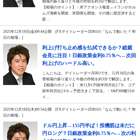
相場の振り返りと今後の作戦を約3分で解説します。
【相場のポイント】・米アクオシス報道→イランがホル
ムズ海峡を開放、米国側も開放。その後に核交渉すると
提…
2025年12月19日(金)09:44公開 [FXデイトレーダーZEROの「なんで動いた？ 昨
日の相場」]
利上げ打ち止め感を払拭できるか？総裁
会見に注目！日銀政策金利0.75％へ→次回
利上げのハードル高い。
こんにちは。デイトレーダーZEROです。12月18日の為
替相場の振り返りと今後の作戦を約3分で解説します。
【相場のポイント】・米11月CPI前年同月比2.7％、コア
前年同月比2.6％→予想大きく下回る。・S&P500種53ポ
イ…
2025年12月18日(木)09:54公開 [FXデイトレーダーZEROの「なんで動いた？ 昨
日の相場」]
ドル円上昇→155円半ば！投機筋は未だに
円ロング？日銀政策金利0.75％へ→次の利