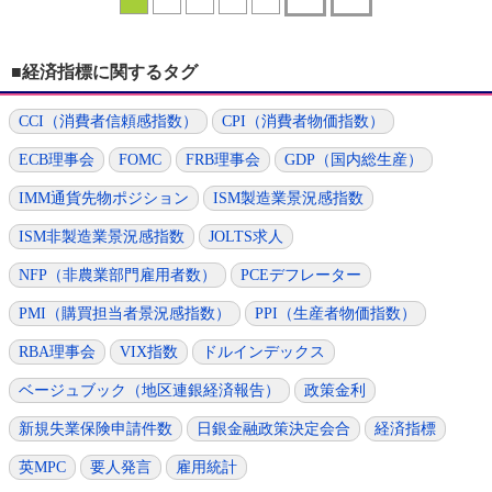
■経済指標に関するタグ
CCI（消費者信頼感指数）
CPI（消費者物価指数）
ECB理事会
FOMC
FRB理事会
GDP（国内総生産）
IMM通貨先物ポジション
ISM製造業景況感指数
ISM非製造業景況感指数
JOLTS求人
NFP（非農業部門雇用者数）
PCEデフレーター
PMI（購買担当者景況感指数）
PPI（生産者物価指数）
RBA理事会
VIX指数
ドルインデックス
ベージュブック（地区連銀経済報告）
政策金利
新規失業保険申請件数
日銀金融政策決定会合
経済指標
英MPC
要人発言
雇用統計