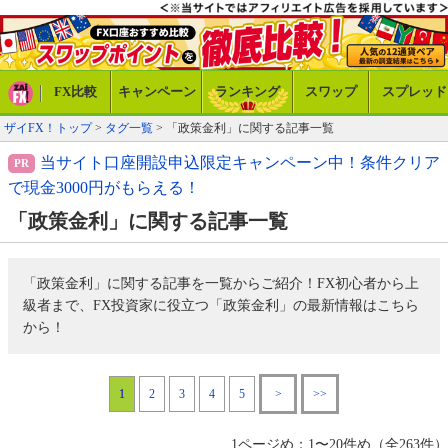
FX比較
キャンペーン
ランキング
スワップ
スプレッド
ザイFX！トップ
>
タグ一覧
> 「政策金利」に関する記事一覧
当サイト口座開設申込限定キャンペーン中！条件クリア
で現金3000円がもらえる！
「政策金利」に関する記事一覧
「政策金利」に関する記事を一覧からご紹介！FX初心者から上
級者まで、FX投資家に役立つ「政策金利」の最新情報はこちら
から！
1
2
3
4
5
>
>>
1ページめ：1〜20件め（全263件）