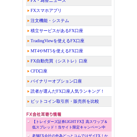
FX・為替ニュース
FXスマホアプリ
注文機能・システム
積立サービスがあるFX口座
TradingViewを使えるFX口座
MT4やMT5を使えるFX口座
FX自動売買（シストレ）口座
CFD口座
バイナリーオプション口座
読者が選んだFX口座人気ランキング！
ビットコイン取引所・販売所を比較
【トレイダーズ証券LIGHT FX】高スワップ＆
低スプレッド！当サイト限定キャンペーン中
老舗FX会社の外為どっとコムではザイFX！か