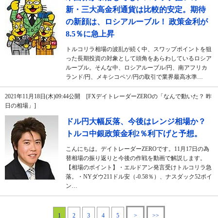
新・三大高金利通貨は比較的安定。期待
の新顔は、ロシアルーブル！ 政策金利が
8.5％に急上昇
トルコリラ相場の波乱が続く中、スワップポイントを狙
った長期投資の対象として頭角をあらわしているロシア
ルーブル。そんな中、ロシアルーブル/円、南アフリカ
ランド/円、メキシコペソ/円の取引で業界最高水準…
2021年11月18日(木)09:44公開 [FXデイトレーダーZEROの「なんで動いた？ 昨
日の相場」]
ドル円大幅反落、今後はレンジ相場か？
トルコ中銀政策金利2％利下げと予想。
こんにちは。デイトレーダーZEROです。11月17日の為
替相場の振り返りと今後の作戦を動画で解説します。
【相場のポイント】・エルドアン発言受けトルコリラ急
落。・NYダウ211ドル安（-0.58％）、ナスダック52ポイ
ン…
1
2
3
4
5
>
>>