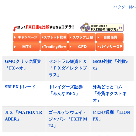
>>タグ一覧へ
GMOクリック証券
セントラル短資ＦＸ
GMO外貨 「外貨e
「FXネオ」
「ＦＸダイレクトプ
x」
ラス」
SBI FXトレード
トレイダーズ証券
外為どっとコム
「みんなのFX」
「外貨ネクストネ
オ」
JFX 「MATRIX TR
ゴールデンウェイ・
ヒロセ通商 「LION
ADER」
ジャパン 「FXTF M
FX」
T4」