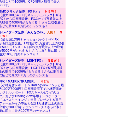
合格などで1000円、CFD開設と取引で最大
4000円！
GMOクリック証券「FXネオ」
ＮＥＷ！
【最大100万4000円キャッシュバック】ザイ
FX！から口座開設後、FXネオで1万通貨以上
の取引で4000円がもらえる！ さらに取引量に
応じて最大100万円のチャンスも！
トレイダーズ証券「みんなのFX」
人気！
Ｎ
ＥＷ！
【最大101万円キャッシュバック】ザイFX！
から口座開設後、FX口座で5万通貨以上の取引
で5000円+シストレ口座で5万通貨以上の取引
で5000円がもらえる！ さらに取引量に応じて
最大100万円のチャンスも！
トレイダーズ証券「LIGHT FX」
ＮＥＷ！
【最大100万3000円キャッシュバック】ザイ
FX！から口座開設後、LIGHT FXで5万通貨以
上の取引で3000円がもらえる！さらに取引量
に応じて最大100万円のチャンスも！
JFX「MATRIX TRADER」
ＮＥＷ！
【小林芳彦レポート＆TradingViewインジと最
大100万5000円】口座開設完了で小林芳彦オ
リジナルレポート「FXスキャルピングのコ
ツ」およびTradingView専用インジケーター
「コバスキャインジ」当日プレゼント＆専用
フォームからの申込と合計1万通貨以上の新規
取引で5000円キャッシュバック！さらに取引
量に応じて最大100万円のチャンスも！