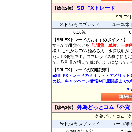
SBI FXトレード
【総合2位】
SBI 
米ドル/円 スプレッド
ユーロ/米
0.18銭
0
【SBI FXトレードのおすすめポイント】
すべての通貨ペアを
「1通貨」単位、一般的
徴！ これからFXを始める人、少額取引が
たいFX会社です。スプレッドの狭さにも定
で、取引量が増えて稼げるようになってか
【SBI FXトレードの関連記事】
■SBI FXトレードのメリット・デメリッ
比較、キャンペーン情報や口座開設までの
▼
外為どっとコム「外貨
【総合3位】
外為どっとコム「
米ドル/円 スプレッド
ユーロ/米
0.2銭原則固定
0.3p