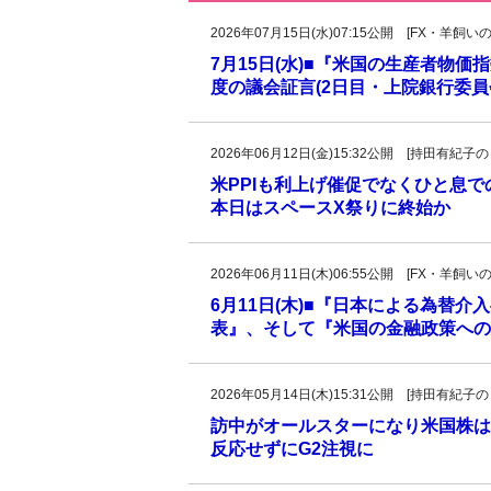
2026年07月15日(水)07:15公開 [FX・
7月15日(水)■『米国の生産者物
度の議会証言(2日目・上院銀行委
2026年06月12日(金)15:32公開 [持田有
米PPIも利上げ催促でなくひと息
本日はスペースX祭りに終始か
2026年06月11日(木)06:55公開 [FX・
6月11日(木)■『日本による為替
表』、そして『米国の金融政策への思
2026年05月14日(木)15:31公開 [持田有
訪中がオールスターになり米国株は
反応せずにG2注視に