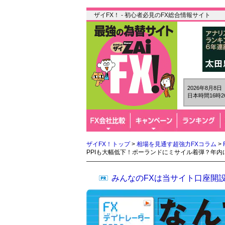
ザイFX！ - 初心者必見のFX総合情報サイト
2026年8月8
日本時間16時2
ザイFX！トップ
>
相場を見通す超強力FXコラム
>
PPIも大幅低下！ポーランドにミサイル着弾？年
みんなのFXは当サイト口座開