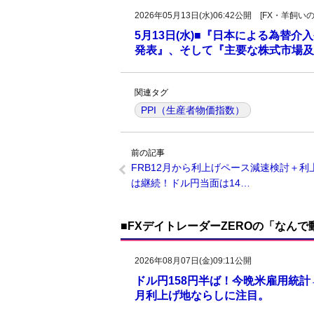
2026年05月13日(水)06:42公開 [FX・
5月13日(水)■『日本による為替
発表』、そして『主要な株式市場及
関連タグ
PPI（生産者物価指数）
前の記事
FRB12月から利上げペース減速検討＋利
は継続！ドル円当面は14…
■FXデイトレーダーZEROの「なん
2026年08月07日(金)09:11公開
ドル円158円半ば！今晩米雇用統
月利上げ地ならしに注目。