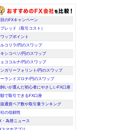
注目のFXキャンペーン
スプレッド（取引コスト）
スワップポイント
トルコリラ/円のスワップ
メキシコペソ/円のスワップ
チェココルナ/円のスワップ
ハンガリーフォリント/円のスワップ
ポーランドズロチ/円のスワップ
羊飼いが選んだ初心者にやさしいFX口座
少額で取引できるFX口座
取扱通貨ペア数や取引量ランキング
会社の信頼性
X・為替ニュース
Xスマホアプリ