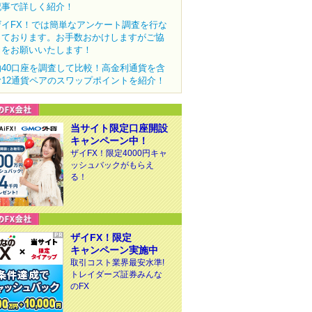
記事で詳しく紹介！
ザイFX！では簡単なアンケート調査を行な
っております。お手数おかけしますがご協
力をお願いいたします！
約40口座を調査して比較！高金利通貨を含
む12通貨ペアのスワップポイントを紹介！
当サイト限定口座開設
キャンペーン中！
ザイFX！限定4000円キャ
ッシュバックがもらえ
る！
ザイFX！限定
キャンペーン実施中
取引コスト業界最安水準!
トレイダーズ証券みんな
のFX