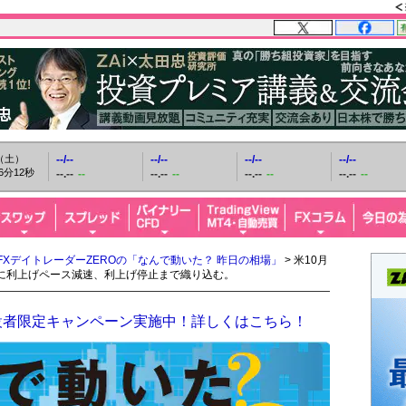
日（土）
--/--
--/--
--/--
--/--
6分13秒
--.--
--
--.--
--
--.--
--
--.--
--
FXデイトレーダーZEROの「なんで動いた？ 昨日の相場」
> 米10月
内に利上げペース減速、利上げ停止まで織り込む。
設者限定キャンペーン実施中！詳しくはこちら！