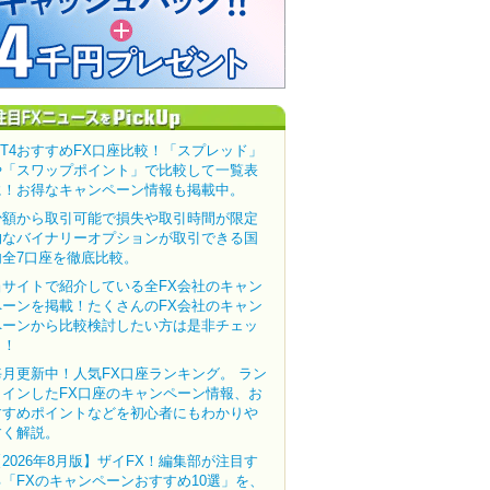
MT4おすすめFX口座比較！「スプレッド」
や「スワップポイント」で比較して一覧表
に！お得なキャンペーン情報も掲載中。
少額から取引可能で損失や取引時間が限定
的なバイナリーオプションが取引できる国
内全7口座を徹底比較。
当サイトで紹介している全FX会社のキャン
ペーンを掲載！たくさんのFX会社のキャン
ペーンから比較検討したい方は是非チェッ
ク！
毎月更新中！人気FX口座ランキング。 ラン
クインしたFX口座のキャンペーン情報、お
すすめポイントなどを初心者にもわかりや
すく解説。
【2026年8月版】ザイFX！編集部が注目す
る「FXのキャンペーンおすすめ10選」を、