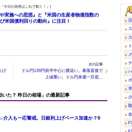
羊飼いの「今日の為替はこれで動く！」]
介入や実施への思惑』と『米国の生産者物価指数の
び米国債利回りの動向』に注目！
次の記事
上げ
ドル円139円前半中心に横這い。暴落直後で
上値重い。ドル円来週一旦底…
で動いた？ 昨日の相場」の最新記事
計→介入も一応警戒。日銀利上げペース加速か？9
F
F