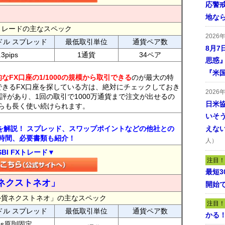
応警
地な
FXトレードの主なスペック
2026
ドル スプレッド
最低取引単位
通貨ペア数
8月7
.3pips
1通貨
34ペア
思惑
『米
なFX口座の1/1000の規模から取引できる
のが最大の特
できるFX口座を探している方は、絶対にチェックしておき
2026
評があり、1回の取引で1000万通貨まで注文が出せるの
日米
らも長く使い続けられます。
いそ
トを解説！ スプレッド、スワップポイントなどの他社との
えな
時間、必要書類も紹介！
人）
SBI FXトレード▼
注目！
最短
ネクストネオ」
開始
外貨ネクストネオ」の主なスペック
注目！
ドル スプレッド
最低取引単位
通貨ペア数
かる
ips原則固定