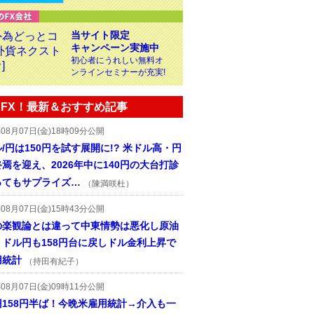
当サイト限定
キャンペーン実施中
初心者にうれしい無料オ
ンラインセミナーが充実!
FX！最新＆おすすめ記事
年08月07日(金)18時09分公開
/円は150円を試す展開に!? 米ドル高・円
焉を迎え、2026年中に140円の大台打診
ってもサプライズ…
（陳満咲杜）
年08月07日(金)15時43分公開
の楽観論とは違って中東情勢は悪化し原油
、ドル円も158円台に戻しドル金利上昇で
用統計
（持田有紀子）
年08月07日(金)09時11分公開
円158円半ば！今晩米雇用統計→介入も一