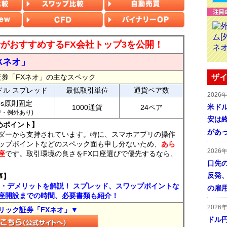
読者がおすすめするFX会社トップ3を公開！
Xネオ」
証券「FXネオ」の主なスペック
ザイ
ドル スプレッド
最低取引単位
通貨ペア数
2026
ips原則固定
米ドル
1000通貨
24ペア
7時・例外あり)
安は終
めポイント】
があ
ダーから支持されています。特に、スマホアプリの操作
ップポイントなどのスペック面も申し分ないため、
あら
2026
座
です。取引環境の良さをFX口座選びで優先するなら、
口先
反発
事】
ト・デメリットを解説！ スプレッド、スワップポイントな
の雇
座開設までの時間、必要書類も紹介！
2026
リック証券「FXネオ」▼
ドル