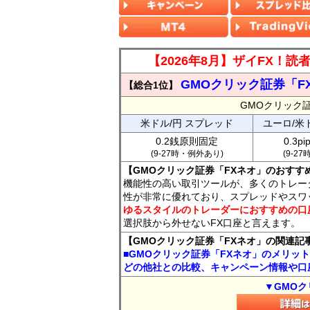
【2026年8月】ザイFX！
GMOクリック証券「F
【総合1位】
GMOクリック
米ドル/円 スプレッド
ユーロ/米
0.2銭原則固定
0.3p
(9-27時・例外あり)
(9-2
【GMOクリック証券「FXネオ」のおすす
機能性の高い取引ツールが、多くのトレー
性が非常に優れており、スプレッドやスワ
ゆるスタイルのトレーダーにおすすめの口
選択肢から外せないFX口座と言えます。
【GMOクリック証券「FXネオ」の関連記
■GMOクリック証券「FXネオ」のメリッ
どの他社との比較、キャンペーン情報や口
▼GMOク