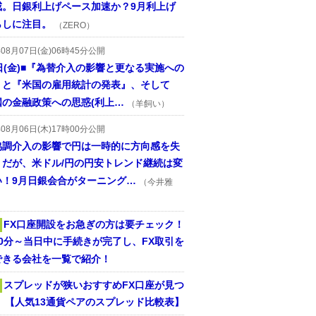
戒。日銀利上げペース加速か？9月利上げ
らしに注目。
（ZERO）
年08月07日(金)06時45分公開
日(金)■『為替介入の影響と更なる実施への
』と『米国の雇用統計の発表』、そして
国の金融政策への思惑(利上…
（羊飼い）
年08月06日(木)17時00分公開
協調介入の影響で円は一時的に方向感を失
うだが、米ドル/円の円安トレンド継続は変
い！9月日銀会合がターニング…
（今井雅
FX口座開設をお急ぎの方は要チェック！
30分～当日中に手続きが完了し、FX取引を
できる会社を一覧で紹介！
スプレッドが狭いおすすめFX口座が見つ
！ 【人気13通貨ペアのスプレッド比較表】