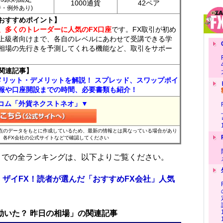
1000通貨
42ペア
7時・例外あり)
おすすめポイント】
、多くのトレーダーに人気のFX口座
です。FX取引が初め
上級者向けまで、各自のレベルにあわせて受講できる学
相場の先行きを予測してくれる機能など、取引をサポー
関連記事】
メリット・デメリットを解説！ スプレッド、スワップポイ
報や口座開設までの時間、必要書類も紹介！
コム「外貨ネクストネオ」▼
時点のデータをもとに作成しているため、最新の情報とは異なっている場合があり
、各FX会社の公式サイトなどで確認してください
位までの全ランキングは、以下よりご覧ください。
 ザイFX！読者が選んだ「おすすめFX会社」人気
で動いた？ 昨日の相場」の関連記事