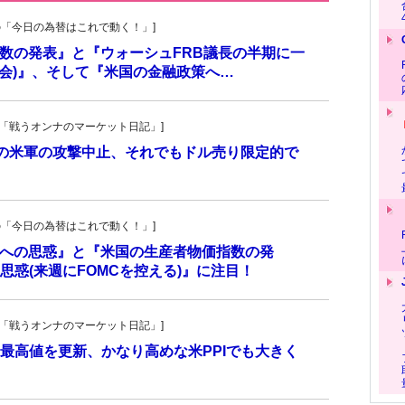
羊飼いの「今日の為替はこれで動く！」]
価指数の発表』と『ウォーシュFRB議長の半期に一
員会)』、そして『米国の金融政策へ…
紀子の「戦うオンナのマーケット日記」]
での米軍の攻撃中止、それでもドル売り限定的で
羊飼いの「今日の為替はこれで動く！」]
介入への思惑』と『米国の生産者物価指数の発
惑(来週にFOMCを控える)』に注目！
紀子の「戦うオンナのマーケット日記」]
最高値を更新、かなり高めな米PPIでも大きく