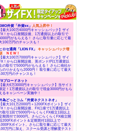
GMO外貨「外貨ex」
人気上昇中！
【最大100万4000円キャッシュバック】ザイ
FX！から口座開設後、1万通貨以上の取引で
4000円がもらえる！ さらに取引量に応じて最
大100万円のチャンスも！
ヒロセ通商「LION FX」
キャッシュバック増
額
ＮＥＷ！
【最大100万7000円キャッシュバック】ザイ
FX！から口座開設後、英ポンド/円1万通貨以
上の取引で5000円がもらえる！ さらに他社か
らのりかえなら2000円！ 取引量に応じて最大
100万円のチャンスも！
FXブロードネット
【最大6万3000円キャッシュバック】当サイト
限定！1万通貨以上の取引で現金3000円がもら
えるキャンペーン実施中！
外為どっとコム「外貨ネクストネオ」
【最大101万2000円＋1200FXポイント】ザイ
FX！から口座開設後、FX口座で1万通貨以上
の取引1回で5000円+らくらくFX積立1回以上
定期買付で3000円。さらにらくらくFX積立開
設200FXポイント＆定期買付1回以上で
1000FXポイント。さらに取引量に応じて最大
100万円に加え、スクール受講と理解度テスト