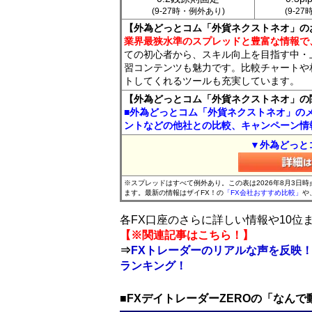
(9-27時・例外あり)
(9-2
【外為どっとコム「外貨ネクストネオ」の
業界最狭水準のスプレッドと豊富な情報で
ての初心者から、スキル向上を目指す中・
習コンテンツも魅力です。比較チャートや
トしてくれるツールも充実しています。
【外為どっとコム「外貨ネクストネオ」の
■外為どっとコム「外貨ネクストネオ」の
ントなどの他社との比較、キャンペーン情
▼外為どっと
※スプレッドはすべて例外あり。この表は2026年8月3日
ます。最新の情報はザイFX！の
「FX会社おすすめ比較」
や
各FX口座のさらに詳しい情報や10
【※関連記事はこちら！】
⇒
FXトレーダーのリアルな声を反映！
ランキング！
■FXデイトレーダーZEROの「なん