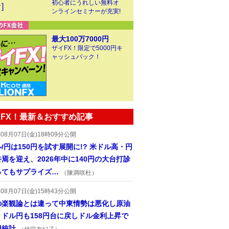
初心者にうれしい無料オ
ンラインセミナーが充実!
最大100万7000円
ザイFX！限定で5000円キ
ャッシュバック！
FX！最新＆おすすめ記事
年08月07日(金)18時09分公開
/円は150円を試す展開に!? 米ドル高・円
焉を迎え、2026年中に140円の大台打診
ってもサプライズ…
（陳満咲杜）
年08月07日(金)15時43分公開
の楽観論とは違って中東情勢は悪化し原油
、ドル円も158円台に戻しドル金利上昇で
用統計