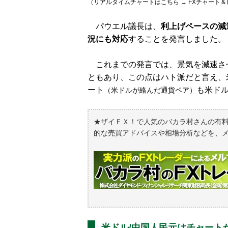
（リアルタイムチャートはこちら → FXチャート
パウエル議長は、
利上げペースの減
況にも対応
することを発言しました。
これまでの発言では、景気を減速さ
ともあり、この点はハト派だと言え、米
ート
も米ド
（米ドルが絡んだ通貨ペア）
★ザイＦＸ！で人気のバカラ村さんの有
的な売買アドバイスや相場分析などを、
米ドル/中国人民元はチャート