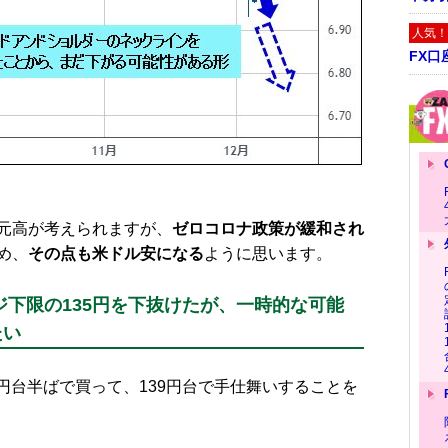
人気！
FX口
元高が考えられますが、
ゼロコロナ政策が緩和され
め、
その点も米ドル安になる
ように思います。
ジ下限の135円を下抜けたが、一時的な可能
たい
7円台半ばで買って、139円台で手仕舞いすることを