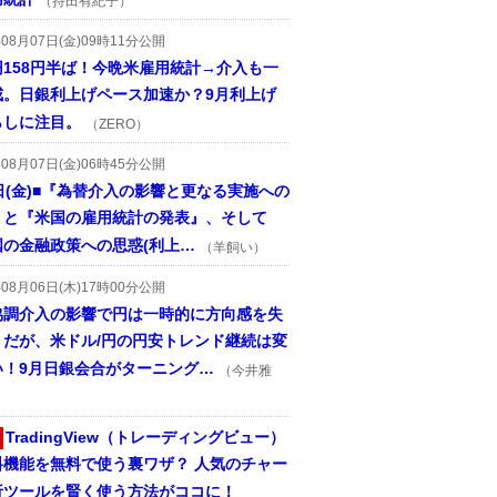
（持田有紀子）
年08月07日(金)09時11分公開
円158円半ば！今晩米雇用統計→介入も一
戒。日銀利上げペース加速か？9月利上げ
らしに注目。
（ZERO）
年08月07日(金)06時45分公開
日(金)■『為替介入の影響と更なる実施への
』と『米国の雇用統計の発表』、そして
国の金融政策への思惑(利上…
（羊飼い）
年08月06日(木)17時00分公開
協調介入の影響で円は一時的に方向感を失
うだが、米ドル/円の円安トレンド継続は変
い！9月日銀会合がターニング…
（今井雅
TradingView（トレーディングビュー）
料機能を無料で使う裏ワザ？ 人気のチャー
析ツールを賢く使う方法がココに！