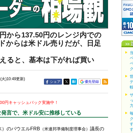
0円から137.50円のレンジ内での
ドからは米ドル売りだが、日足
えると、基本は下がれば買い
(火)10:49更新)
シェア
優先登録
000円キャッシュバック実施中！
な発言で、米ドル安に推移している
水）のパウエルFRB
議長の
（米連邦準備制度理事会）