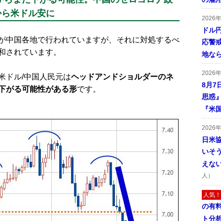
から米ドル安に
2026
ドル
が中国各地で行われていますが、それに対処するべ
応警
和されています。
地な
2026
ドル/中国人民元は
ヘッドアンドショルダーのネ
8月7
下がる可能性がある形
です。
思惑
『米
2026
日米
いそ
えな
人）
人気！
の有
ト分