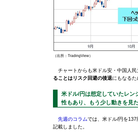
（出所：TradingView）
チャートからも米ドル安・中国人民
ることはリスク回避の後退
にもなるた
米ドル/円は想定していたレン
性もあり、もう少し動きを見
先週のコラム
では、米ドル/円を13
記載しました。