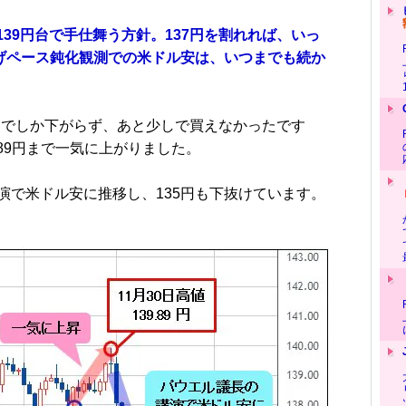
139円台で手仕舞う方針。137円を割れれば、いっ
上げペース鈍化観測での米ドル安は、いつまでも続か
7円までしか下がらず、あと少しで買えなかったです
.89円まで一気に上がりました。
で米ドル安に推移し、135円も下抜けています。