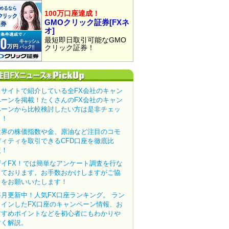
100万口座達成！
GMOクリック証券[FXネ
オ]
最短即日取引可能なGMO
クリック証券！
当サイトで紹介している全FX会社のキャン
ペーンを掲載！たくさんのFX会社のキャン
ペーンから比較検討したい方は是非チェッ
ク！
世界の株価指数や金、原油など注目のコモ
ディティを取引できるCFD口座を徹底比
較！
ザイFX！では簡単なアンケート調査を行な
っております。お手数おかけしますがご協
力をお願いいたします！
毎月更新中！人気FX口座ランキング。 ラン
クインしたFX口座のキャンペーン情報、お
すすめポイントなどを初心者にもわかりや
すく解説。