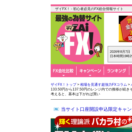
ザイFX！ - 初心者必見のFX総合情報サイト
2026年8月7
日本時間19時2
ザイFX！トップ
>
相場を見通す超強力FXコラム
>
133.50円から137.50円のレンジ内での推移
考えると、基本は下がれば買い
当サイト口座開設申込限定キャン