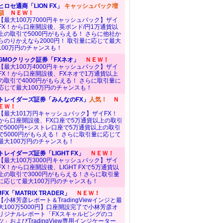
ヒロセ通商「LION FX」
キャッシュバック増
額
ＮＥＷ！
【最大100万7000円キャッシュバック】ザイ
FX！から口座開設後、英ポンド/円1万通貨以
上の取引で5000円がもらえる！ さらに他社か
らのりかえなら2000円！ 取引量に応じて最大
100万円のチャンスも！
GMOクリック証券「FXネオ」
ＮＥＷ！
【最大100万4000円キャッシュバック】ザイ
FX！から口座開設後、FXネオで1万通貨以上
の取引で4000円がもらえる！ さらに取引量に
応じて最大100万円のチャンスも！
トレイダーズ証券「みんなのFX」
人気！
Ｎ
ＥＷ！
【最大101万円キャッシュバック】ザイFX！
から口座開設後、FX口座で5万通貨以上の取引
で5000円+シストレ口座で5万通貨以上の取引
で5000円がもらえる！ さらに取引量に応じて
最大100万円のチャンスも！
トレイダーズ証券「LIGHT FX」
ＮＥＷ！
【最大100万3000円キャッシュバック】ザイ
FX！から口座開設後、LIGHT FXで5万通貨以
上の取引で3000円がもらえる！さらに取引量
に応じて最大100万円のチャンスも！
JFX「MATRIX TRADER」
ＮＥＷ！
【小林芳彦レポート＆TradingViewインジと最
大100万5000円】口座開設完了で小林芳彦オ
リジナルレポート「FXスキャルピングのコ
ツ」およびTradingView専用インジケーター