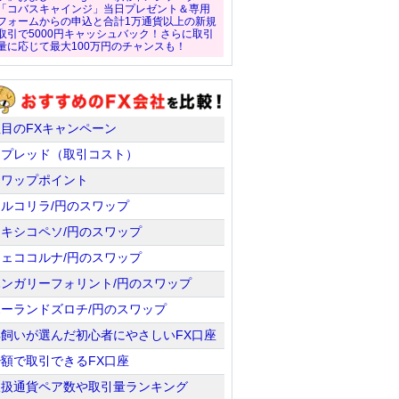
「コバスキャインジ」当日プレゼント＆専用
フォームからの申込と合計1万通貨以上の新規
取引で5000円キャッシュバック！さらに取引
量に応じて最大100万円のチャンスも！
注目のFXキャンペーン
スプレッド（取引コスト）
スワップポイント
トルコリラ/円のスワップ
メキシコペソ/円のスワップ
チェココルナ/円のスワップ
ハンガリーフォリント/円のスワップ
ポーランドズロチ/円のスワップ
羊飼いが選んだ初心者にやさしいFX口座
少額で取引できるFX口座
取扱通貨ペア数や取引量ランキング