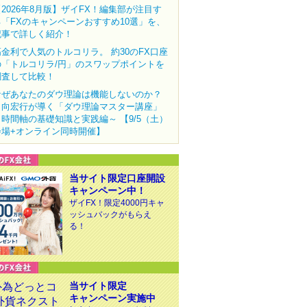
【2026年8月版】ザイFX！編集部が注目す
る「FXのキャンペーンおすすめ10選」を、
記事で詳しく紹介！
高金利で人気のトルコリラ。 約30のFX口座
の「トルコリラ/円」のスワップポイントを
調査して比較！
なぜあなたのダウ理論は機能しないのか？
田向宏行が導く「ダウ理論マスター講座」
～時間軸の基礎知識と実践編～ 【9/5（土）
会場+オンライン同時開催】
当サイト限定口座開設
キャンペーン中！
ザイFX！限定4000円キャ
ッシュバックがもらえ
る！
当サイト限定
キャンペーン実施中