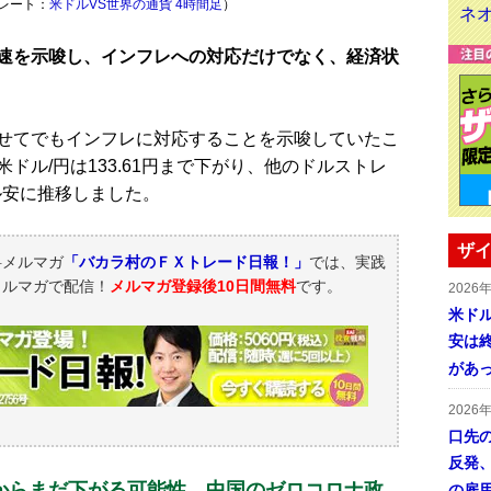
＆レート：
米ドルVS世界の通貨 4時間足
）
速を示唆し、インフレへの対応だけでなく、経済状
せてでもインフレに対応することを示唆していたこ
ドル/円は133.61円まで下がり、他のドルストレ
ル安に推移しました。
ザイ
料メルマガ
「バカラ村のＦＸトレード日報！」
では、実践
メルマガで配信！
メルマガ登録後10日間無料
です。
2026
米ドル
安は終
があ
2026
口先
反発
からまだ下がる可能性。中国のゼロコロナ政
の雇