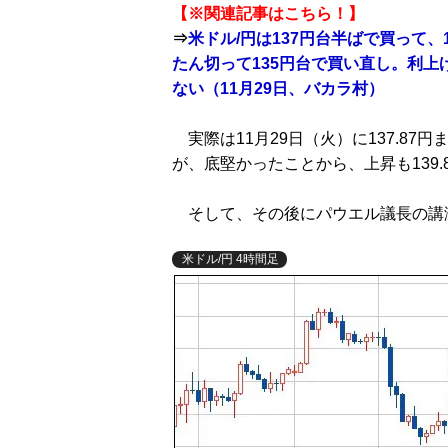
【※関連記事はこちら！】
⇒
米ドル/円は137円台半ばで買って、
たん切って135円台で買い直し。利
ない（11月29日、バカラ村）
実際は11月29日（火）に137.8
が、底堅かったことから、上昇も139
そして、その後にパウエル議長の講演
米ドル/円 4時間足