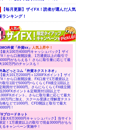
【毎月更新】ザイFX！読者が選んだ人気
座ランキング！
GMO外貨「外貨ex」
人気上昇中！
【最大100万4000円キャッシュバック】ザイ
FX！から口座開設後、1万通貨以上の取引で
4000円がもらえる！ さらに取引量に応じて最
大100万円のチャンスも！
外為どっとコム「外貨ネクストネオ」
【最大101万2000円＋1200FXポイント】ザイ
FX！から口座開設後、FX口座で1万通貨以上
の取引1回で5000円+らくらくFX積立1回以上
定期買付で3000円。さらにらくらくFX積立開
設200FXポイント＆定期買付1回以上で
1000FXポイント。さらに取引量に応じて最大
100万円に加え、スクール受講と理解度テスト
合格などで1000円、CFD開設と取引で最大
4000円！
FXブロードネット
【最大6万3000円キャッシュバック】当サイト
限定！1万通貨以上の取引で現金3000円がもら
えるキャンペーン実施中！