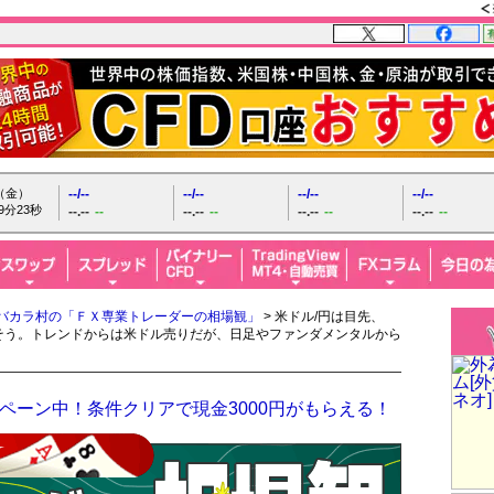
日（金）
--/--
--/--
--/--
--/--
9分25秒
--.--
--
--.--
--
--.--
--
--.--
--
バカラ村の「ＦＸ専業トレーダーの相場観」
> 米ドル/円は目先、
が続きそう。トレンドからは米ドル売りだが、日足やファンダメンタルから
ペーン中！条件クリアで現金3000円がもらえる！