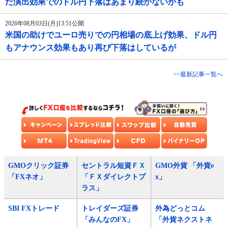
だ演出効果でのドル円下落はあまり続かないかも
2026年08月03日(月)13:51公開
米国の助けでユーロ売りでの円相場の底上げ効果、ドル円
もアナウンス効果もあり再び下落はしているが
>>最新記事一覧へ
GMOクリック証券
セントラル短資ＦＸ
GMO外貨 「外貨e
「FXネオ」
「ＦＸダイレクトプ
x」
ラス」
SBI FXトレード
トレイダーズ証券
外為どっとコム
「みんなのFX」
「外貨ネクストネ