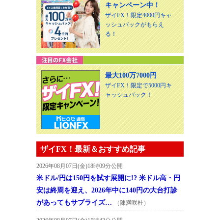
キャンペーン中！
ザイFX！限定4000円キャ
ッシュバックがもらえ
る！
最大100万7000円
ザイFX！限定で5000円キ
ャッシュバック！
ザイFX！最新＆おすすめ記事
2026年08月07日(金)18時09分公開
米ドル/円は150円を試す展開に!? 米ドル高・円
安は終焉を迎え、2026年中に140円の大台打診
があってもサプライズ…
（陳満咲杜）