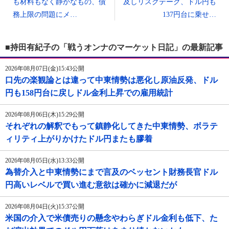
も材料もなく静かなもの、債
及しリスクテーク、ドル円も
務上限の問題にメ…
137円台に乗せ…
■持田有紀子の「戦うオンナのマーケット日記」の最新記事
2026年08月07日(金)15:43公開
口先の楽観論とは違って中東情勢は悪化し原油反発、ドル
円も158円台に戻しドル金利上昇での雇用統計
2026年08月06日(木)15:29公開
それぞれの解釈でもって鎮静化してきた中東情勢、ボラテ
ィリティ上がりかけたドル円またも膠着
2026年08月05日(水)13:33公開
為替介入と中東情勢にまで言及のベッセント財務長官ドル
円高いレベルで買い進む意欲は確かに減退だが
2026年08月04日(火)15:37公開
米国の介入で米債売りの懸念やわらぎドル金利も低下、た