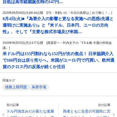
目処は高市総裁誕生時の147円…
2026年08月04日(火)06:44公開 [FX・羊飼いの「今日の為替はこれで動く！」]
8月4日(火)■『為替介入の影響と更なる実施への思惑(先週と
週明けに実施あり)』と『米ドル、日本円、ユーロの方向
性』、そして『主要な株式市場及び米国…
2026年08月03日(月)14:57公開 [西原宏一・叶内文子の「FX＆株 今週の作戦会
議」]
米ドル/円は155円割れなら152円が次の焦点！ 日米協調介入
で160円台は戻り売りへ。米国がユーロ/円で円買い、欧州通
貨のクロス円の反落が続くか注目
関連タグ
債務上限問題
為替市場
前の記事
次の記事
ドル円強含みだが新たな進展
両者ともに合意の可能性に言