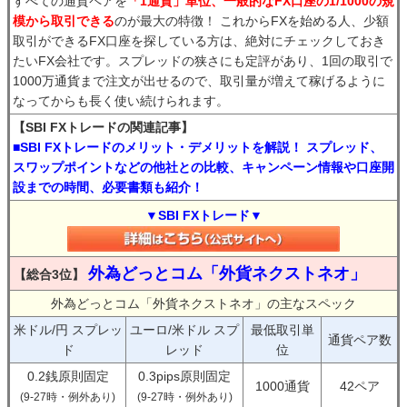
すべての通貨ペアを
「1通貨」単位、一般的なFX口座の1/1000の規
模から取引できる
のが最大の特徴！ これからFXを始める人、少額
取引ができるFX口座を探している方は、絶対にチェックしておき
たいFX会社です。スプレッドの狭さにも定評があり、1回の取引で
1000万通貨まで注文が出せるので、取引量が増えて稼げるように
なってからも長く使い続けられます。
【SBI FXトレードの関連記事】
■SBI FXトレードのメリット・デメリットを解説！ スプレッド、
スワップポイントなどの他社との比較、キャンペーン情報や口座開
設までの時間、必要書類も紹介！
▼SBI FXトレード▼
外為どっとコム「外貨ネクストネオ」
【総合3位】
外為どっとコム「外貨ネクストネオ」の主なスペック
米ドル/円 スプレッ
ユーロ/米ドル スプ
最低取引単
通貨ペア数
ド
レッド
位
0.2銭原則固定
0.3pips原則固定
1000通貨
42ペア
(9-27時・例外あり)
(9-27時・例外あり)