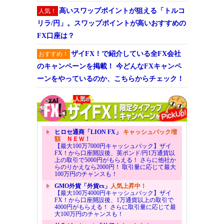
高いスワップポイントが狙える「トルコ
人気！
リラ/円」。スワップポイントが高いおすすめの
FX口座は？
ザイFX！で紹介している全FX会社
おすすめ！
のキャンペーンを掲載！ 今どんなFXキャンペ
ーンをやっているのか、こちらからチェック！
ヒロセ通商「LION FX」
キャッシュバック増
額
ＮＥＷ！
【最大100万7000円キャッシュバック】ザイ
FX！から口座開設後、英ポンド/円1万通貨以
上の取引で5000円がもらえる！ さらに他社か
らのりかえなら2000円！ 取引量に応じて最大
100万円のチャンスも！
GMO外貨「外貨ex」
人気上昇中！
【最大100万4000円キャッシュバック】ザイ
FX！から口座開設後、1万通貨以上の取引で
4000円がもらえる！ さらに取引量に応じて最
大100万円のチャンスも！