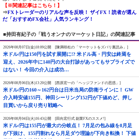
【※関連記事はこちら！】
⇒
FXトレーダーのリアルな声を反映！ ザイFX！読者が選ん
だ「おすすめFX会社」人気ランキング！
■持田有紀子の「戦うオンナのマーケット日記」の関連記事
2026年08月07日(金)18:09公開 [陳満咲杜の「マーケットをズバリ裏読み」]
米ドル/円は150円を試す展開に!? 米ドル高・円安は終焉を
迎え、2026年中に140円の大台打診があってもサプライズで
はない！ 今回の介入は成功…
2026年08月06日(木)13:20公開 [西原宏一の「ヘッジファンドの思惑」]
米ドル/円の160～162円台は日米当局の防衛ラインに！ GW
介入時安値155円、神田シーリング152円が下値めど、押し
目買いから戻り売り戦略へ
2026年08月04日(火)16:43公開 [田向宏行式 副業FXのススメ!]
米ドル/円は155円が最大の分岐点！ 7月足の包み線を8月足
が下抜け、155円割れなら月足ダウ理論が下向き転換！ 下値