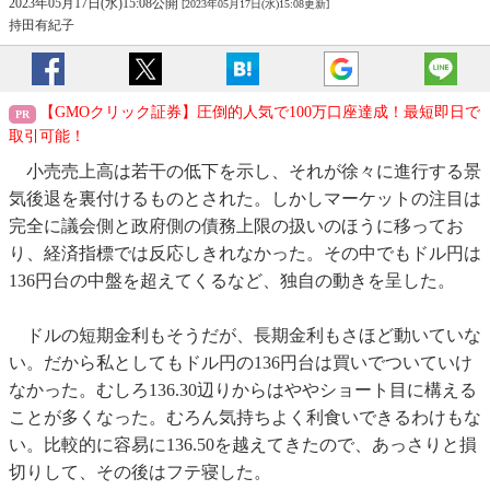
2023年05月17日(水)15:08公開
[2023年05月17日(水)15:08更新]
持田有紀子
【GMOクリック証券】圧倒的人気で100万口座達成！最短即日で
取引可能！
小売売上高は若干の低下を示し、それが徐々に進行する景
気後退を裏付けるものとされた。しかしマーケットの注目は
完全に議会側と政府側の債務上限の扱いのほうに移ってお
り、経済指標では反応しきれなかった。その中でもドル円は
136円台の中盤を超えてくるなど、独自の動きを呈した。
ドルの短期金利もそうだが、長期金利もさほど動いていな
い。だから私としてもドル円の136円台は買いでついていけ
なかった。むしろ136.30辺りからはややショート目に構える
ことが多くなった。むろん気持ちよく利食いできるわけもな
い。比較的に容易に136.50を越えてきたので、あっさりと損
切りして、その後はフテ寝した。