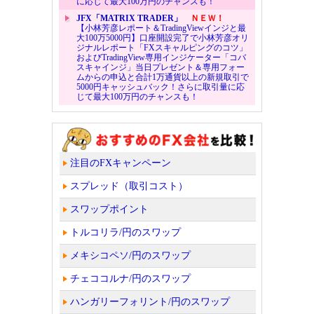
に応じて最大100万円のチャンスも！
JFX「MATRIX TRADER」
ＮＥＷ！
【小林芳彦レポート＆TradingViewインジと最
大100万5000円】口座開設完了で小林芳彦オリ
ジナルレポート「FXスキャルピングのコツ」
およびTradingView専用インジケーター「コバ
スキャインジ」当日プレゼント＆専用フォー
ムからの申込と合計1万通貨以上の新規取引で
5000円キャッシュバック！さらに取引量に応
じて最大100万円のチャンスも！
注目のFXキャンペーン
スプレッド（取引コスト）
スワップポイント
トルコリラ/円のスワップ
メキシコペソ/円のスワップ
チェココルナ/円のスワップ
ハンガリーフォリント/円のスワップ