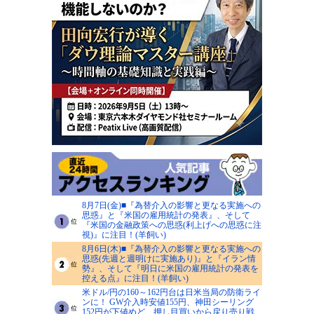
8月7日(金)■『為替介入の影響と更なる実施への
思惑』と『米国の雇用統計の発表』、そして
『米国の金融政策への思惑(利上げへの思惑に注
視)』に注目！(羊飼い)
8月6日(木)■『為替介入の影響と更なる実施への
思惑(先週と週明けに実施あり)』と『イラン情
勢』、そして『明日に米国の雇用統計の発表を
控える点』に注目！(羊飼い)
米ドル/円の160～162円台は日米当局の防衛ライ
ンに！ GW介入時安値155円、神田シーリング
152円が下値めど、押し目買いから戻り売り戦