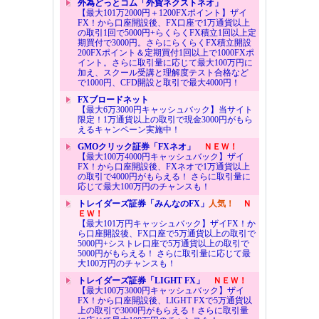
外為どっとコム「外貨ネクストネオ」
【最大101万2000円＋1200FXポイント】ザイ
FX！から口座開設後、FX口座で1万通貨以上
の取引1回で5000円+らくらくFX積立1回以上定
期買付で3000円。さらにらくらくFX積立開設
200FXポイント＆定期買付1回以上で1000FXポ
イント。さらに取引量に応じて最大100万円に
加え、スクール受講と理解度テスト合格など
で1000円、CFD開設と取引で最大4000円！
FXブロードネット
【最大6万3000円キャッシュバック】当サイト
限定！1万通貨以上の取引で現金3000円がもら
えるキャンペーン実施中！
GMOクリック証券「FXネオ」
ＮＥＷ！
【最大100万4000円キャッシュバック】ザイ
FX！から口座開設後、FXネオで1万通貨以上
の取引で4000円がもらえる！ さらに取引量に
応じて最大100万円のチャンスも！
トレイダーズ証券「みんなのFX」
人気！
Ｎ
ＥＷ！
【最大101万円キャッシュバック】ザイFX！か
ら口座開設後、FX口座で5万通貨以上の取引で
5000円+シストレ口座で5万通貨以上の取引で
5000円がもらえる！ さらに取引量に応じて最
大100万円のチャンスも！
トレイダーズ証券「LIGHT FX」
ＮＥＷ！
【最大100万3000円キャッシュバック】ザイ
FX！から口座開設後、LIGHT FXで5万通貨以
上の取引で3000円がもらえる！さらに取引量