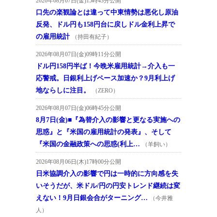
2026年08月07日(金)15時43分公開
口先の楽観論とは違って中東情勢は悪化し原油
反発、ドル円も158円台に戻しドル金利上昇で
の雇用統計
（持田有紀子）
2026年08月07日(金)09時11分公開
ドル円158円半ば！今晩米雇用統計→介入も一
応警戒。日銀利上げペース加速か？9月利上げ
地ならしに注目。
（ZERO）
2026年08月07日(金)06時45分公開
8月7日(金)■『為替介入の影響と更なる実施への
思惑』と『米国の雇用統計の発表』、そして
『米国の金融政策への思惑(利上…
（羊飼い）
2026年08月06日(木)17時00分公開
日米協調介入の影響で円は一時的に方向感を失
いそうだが、米ドル/円の円安トレンド継続は変
えない！9月日銀会合がターニング…
（今井雅
人）