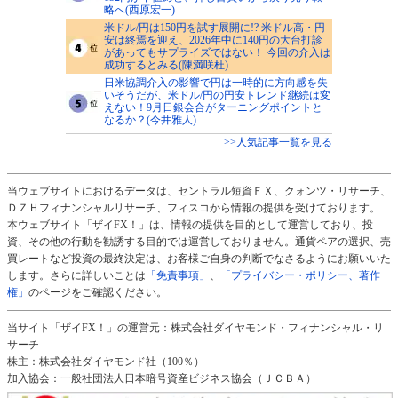
略へ(西原宏一)
米ドル/円は150円を試す展開に!? 米ドル高・円
安は終焉を迎え、2026年中に140円の大台打診
があってもサプライズではない！ 今回の介入は
成功するとみる(陳満咲杜)
日米協調介入の影響で円は一時的に方向感を失
いそうだが、米ドル/円の円安トレンド継続は変
えない！9月日銀会合がターニングポイントと
なるか？(今井雅人)
>>人気記事一覧を見る
当ウェブサイトにおけるデータは、セントラル短資ＦＸ、クォンツ・リサーチ、
ＤＺＨフィナンシャルリサーチ、フィスコから情報の提供を受けております。
本ウェブサイト「ザイFX！」は、情報の提供を目的として運営しており、投
資、その他の行動を勧誘する目的では運営しておりません。通貨ペアの選択、売
買レートなど投資の最終決定は、お客様ご自身の判断でなさるようにお願いいた
します。さらに詳しいことは
「免責事項」
、
「プライバシー・ポリシー、著作
権」
のページをご確認ください。
当サイト「ザイFX！」の運営元：株式会社ダイヤモンド・フィナンシャル・リ
サーチ
株主：株式会社ダイヤモンド社（100％）
加入協会：一般社団法人日本暗号資産ビジネス協会（ＪＣＢＡ）