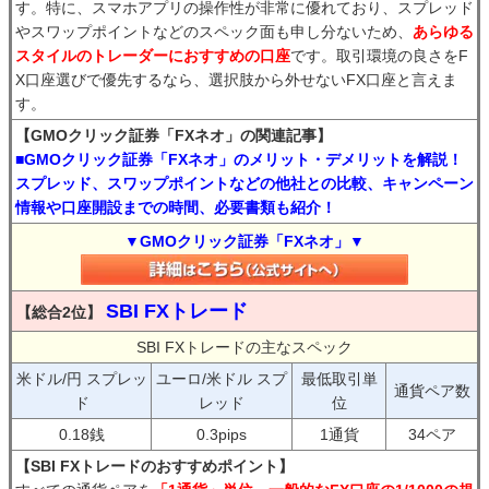
す。特に、スマホアプリの操作性が非常に優れており、スプレッド
やスワップポイントなどのスペック面も申し分ないため、
あらゆる
スタイルのトレーダーにおすすめの口座
です。取引環境の良さをF
X口座選びで優先するなら、選択肢から外せないFX口座と言えま
す。
【GMOクリック証券「FXネオ」の関連記事】
■GMOクリック証券「FXネオ」のメリット・デメリットを解説！
スプレッド、スワップポイントなどの他社との比較、キャンペーン
情報や口座開設までの時間、必要書類も紹介！
▼GMOクリック証券「FXネオ」▼
SBI FXトレード
【総合2位】
SBI FXトレードの主なスペック
米ドル/円 スプレッ
ユーロ/米ドル スプ
最低取引単
通貨ペア数
ド
レッド
位
0.18銭
0.3pips
1通貨
34ペア
【SBI FXトレードのおすすめポイント】