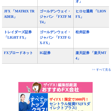
オ」
JFX 「MATRIX TR
ゴールデンウェイ・
ヒロセ通商 「LION
ADER」
ジャパン 「FXTF M
FX」
T4」
トレイダーズ証券
ゴールデンウェイ・
松井証券
「LIGHT FX」
ジャパン 「FXTF G
X-FX」
FXブロードネット
IG証券
楽天証券 「楽天MT
4」
>> すべて見る
ザイFX！限定で3000円！
セントラル短資FX[FXダ
イレクトプラス]