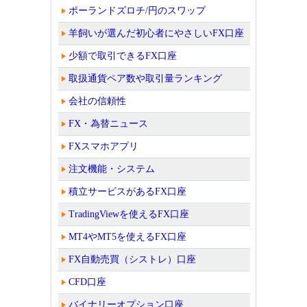
ポーランドズロチ/円のスワップ
羊飼いが選んだ初心者にやさしいFX口座
少額で取引できるFX口座
取扱通貨ペア数や取引量ランキング
会社の信頼性
FX・為替ニュース
FXスマホアプリ
注文機能・システム
積立サービスがあるFX口座
TradingViewを使えるFX口座
MT4やMT5を使えるFX口座
FX自動売買（シストレ）口座
CFD口座
バイナリーオプション口座