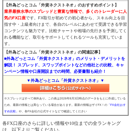
【外為どっとコム「外貨ネクストネオ」のおすすめポイント】
業界最狭水準のスプレッドと豊富な情報で、多くのトレーダーに人
気のFX口座
です。FX取引が初めての初心者から、スキル向上を目
指す中・上級者向けまで、各自のレベルにあわせて受講できる学習
コンテンツも魅力です。比較チャートや相場の先行きを予測してく
れる機能など、取引をサポートしてくれるツールも充実していま
す。
【外為どっとコム「外貨ネクストネオ」の関連記事】
■外為どっとコム「外貨ネクストネオ」のメリット・デメリットを
解説！ スプレッド、スワップポイントなどの他社との比較、キャ
ンペーン情報や口座開設までの時間、必要書類も紹介！
▼外為どっとコム「外貨ネクストネオ」▼
※スプレッドはすべて例外あり。この表は2026年8月3日時点のデータをもとに作成している
ため、最新の情報とは異なっている場合があります。最新の情報はザイFX！の
「FX会社おす
すめ比較」
や、各FX会社の公式サイトなどで確認してください
各FX口座のさらに詳しい情報や10位までの全ランキング
は、以下よりご覧ください。