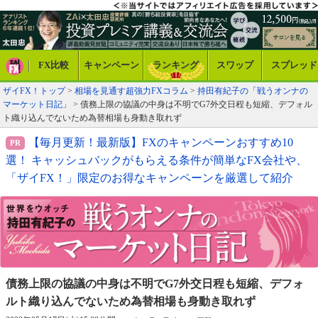
FX比較
キャンペーン
ランキング
スワップ
スプレッド
ザイFX！トップ
>
相場を見通す超強力FXコラム
>
持田有紀子の「戦うオンナの
マーケット日記」
> 債務上限の協議の中身は不明でG7外交日程も短縮、デフォル
ト織り込んでないため為替相場も身動き取れず
【毎月更新！最新版】FXのキャンペーンおすすめ10
選！ キャッシュバックがもらえる条件が簡単なFX会社や、
「ザイFX！」限定のお得なキャンペーンを厳選して紹介
債務上限の協議の中身は不明でG7外交日程も短縮、
デフォ
ルト織り込んでないため為替相場も身動き取れず