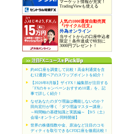
マーケット情報が充実！
TradingViewも使える
人気の1000通貨自動売買
『iサイクル注文』
外為オンライン
当サイトからの口座申込者
限定！条件達成で特別に
3000円プレゼント！
約40口座を調査して比較！高金利通貨を含
む12通貨ペアのスワップポイントを紹介！
【2026年8月版】ザイFX！編集部が注目する
「FXのキャンペーンおすすめ10選」を、記
事で詳しく紹介！
なぜあなたのダウ理論は機能しないのか？
田向宏行が導く「ダウ理論マスター講座」
～時間軸の基礎知識と実践編～ 【9/5（土）
会場+オンライン同時開催】
世界の株価指数や金、原油など注目のコモ
ディティを取引できるCFD口座を徹底比較！