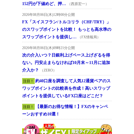
152円が下値めど、押…
（西原宏一）
2026年08月06日(木)12時00分公開
FX「スイスフラン/トルコリラ（CHF/TRY）」
のスワップポイントを比較！ もっとも高水準の
スワップポイントを提供し…
（FX情報局）
2026年08月06日(木)09時21分公開
次の介入いつ？日銀利上げペース上げざるを得
ない。円安止まらなければ10月末～11月に追加
介入か？
（ZERO）
約40口座を調査して人気12通貨ペアのス
注目！
ワップポイントの比較表を作成！高いスワップ
ポイントを提供しているFX口座はどこだ？
【最新のお得な情報！】FXのキャンペ
注目！
ーンおすすめ10選！