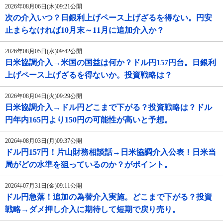
2026年08月06日(木)09:21公開
次の介入いつ？日銀利上げペース上げざるを得ない。円安
止まらなければ10月末～11月に追加介入か？
2026年08月05日(水)09:42公開
日米協調介入→米国の国益は何か？ドル円157円台。日銀利
上げペース上げざるを得ないか。投資戦略は？
2026年08月04日(火)09:29公開
日米協調介入→ドル円どこまで下がる？投資戦略は？ドル
円年内165円より150円の可能性が高いと予想。
2026年08月03日(月)09:37公開
ドル円157円！片山財務相談話→日米協調介入公表！日米当
局がどの水準を狙っているのか？がポイント。
2026年07月31日(金)09:11公開
ドル円急落！追加の為替介入実施。どこまで下がる？投資
戦略→ダメ押し介入に期待して短期で戻り売り。