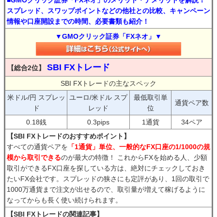
■GMOクリック証券「FXネオ」のメリット・デメリットを解説！
スプレッド、スワップポイントなどの他社との比較、キャンペーン
情報や口座開設までの時間、必要書類も紹介！
▼GMOクリック証券「FXネオ」▼
SBI FXトレード
【総合2位】
SBI FXトレードの主なスペック
米ドル/円 スプレッ
ユーロ/米ドル スプ
最低取引単
通貨ペア数
ド
レッド
位
0.18銭
0.3pips
1通貨
34ペア
【SBI FXトレードのおすすめポイント】
すべての通貨ペアを
「1通貨」単位、一般的なFX口座の1/1000の規
模から取引できる
のが最大の特徴！ これからFXを始める人、少額
取引ができるFX口座を探している方は、絶対にチェックしておき
たいFX会社です。スプレッドの狭さにも定評があり、1回の取引で
1000万通貨まで注文が出せるので、取引量が増えて稼げるように
なってからも長く使い続けられます。
【SBI FXトレードの関連記事】