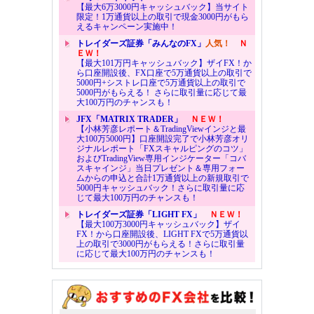
【最大6万3000円キャッシュバック】当サイト
限定！1万通貨以上の取引で現金3000円がもら
えるキャンペーン実施中！
トレイダーズ証券「みんなのFX」
人気！
Ｎ
ＥＷ！
【最大101万円キャッシュバック】ザイFX！か
ら口座開設後、FX口座で5万通貨以上の取引で
5000円+シストレ口座で5万通貨以上の取引で
5000円がもらえる！ さらに取引量に応じて最
大100万円のチャンスも！
JFX「MATRIX TRADER」
ＮＥＷ！
【小林芳彦レポート＆TradingViewインジと最
大100万5000円】口座開設完了で小林芳彦オリ
ジナルレポート「FXスキャルピングのコツ」
およびTradingView専用インジケーター「コバ
スキャインジ」当日プレゼント＆専用フォー
ムからの申込と合計1万通貨以上の新規取引で
5000円キャッシュバック！さらに取引量に応
じて最大100万円のチャンスも！
トレイダーズ証券「LIGHT FX」
ＮＥＷ！
【最大100万3000円キャッシュバック】ザイ
FX！から口座開設後、LIGHT FXで5万通貨以
上の取引で3000円がもらえる！さらに取引量
に応じて最大100万円のチャンスも！