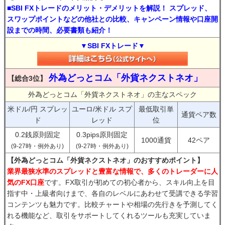
■SBI FXトレードのメリット・デメリットを解説！ スプレッド、
スワップポイントなどの他社との比較、キャンペーン情報や口座開
設までの時間、必要書類も紹介！
▼SBI FXトレード▼
外為どっとコム「外貨ネクストネオ」
【総合3位】
外為どっとコム「外貨ネクストネオ」の主なスペック
米ドル/円 スプレッ
ユーロ/米ドル スプ
最低取引単
通貨ペア数
ド
レッド
位
0.2銭原則固定
0.3pips原則固定
1000通貨
42ペア
(9-27時・例外あり)
(9-27時・例外あり)
【外為どっとコム「外貨ネクストネオ」のおすすめポイント】
業界最狭水準のスプレッドと豊富な情報で、多くのトレーダーに人
気のFX口座
です。FX取引が初めての初心者から、スキル向上を目
指す中・上級者向けまで、各自のレベルにあわせて受講できる学習
コンテンツも魅力です。比較チャートや相場の先行きを予測してく
れる機能など、取引をサポートしてくれるツールも充実していま