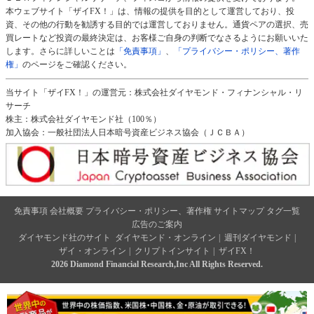
本ウェブサイト「ザイFX！」は、情報の提供を目的として運営しており、投
資、その他の行動を勧誘する目的では運営しておりません。通貨ペアの選択、売
買レートなど投資の最終決定は、お客様ご自身の判断でなさるようにお願いいた
します。さらに詳しいことは
「免責事項」
、
「プライバシー・ポリシー、著作
権」
のページをご確認ください。
当サイト「ザイFX！」の運営元：株式会社ダイヤモンド・フィナンシャル・リ
サーチ
株主：株式会社ダイヤモンド社（100％）
加入協会：一般社団法人日本暗号資産ビジネス協会（ＪＣＢＡ）
免責事項
会社概要
プライバシー・ポリシー、著作権
サイトマップ
タグ一覧
広告のご案内
ダイヤモンド社のサイト
ダイヤモンド・オンライン
|
週刊ダイヤモンド
|
ザイ・オンライン
|
クリプトインサイト
|
ザイFX！
2026 Diamond Financial Research,Inc All Rights Reserved.