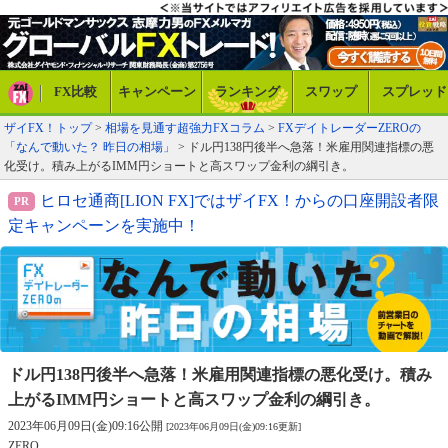
FX比較
キャンペーン
ランキング
スワップ
スプレッド
ザイFX！トップ
>
相場を見通す超強力FXコラム
>
FXデイトレーダーZEROの
「なんで動いた？ 昨日の相場」
> ドル円138円後半へ急落！米雇用関連指標の悪
化受け。積み上がるIMM円ショートと高スワップ金利の綱引き。
ヒロセ通商[LION FX]ではザイFX！からの口座開設者限
定キャンペーンを実施中！
ドル円138円後半へ急落！米雇用関連指標の悪化受け。
積み
上がるIMM円ショートと高スワップ金利の綱引き。
2023年06月09日(金)09:16公開
[2023年06月09日(金)09:16更新]
ZERO