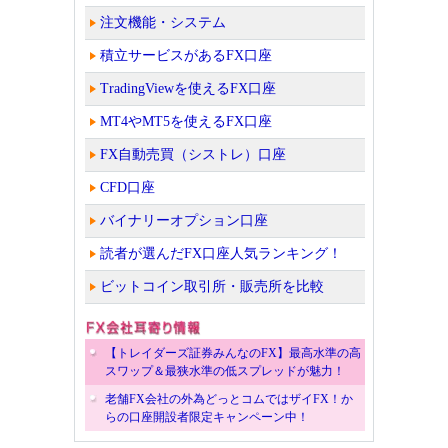
注文機能・システム
積立サービスがあるFX口座
TradingViewを使えるFX口座
MT4やMT5を使えるFX口座
FX自動売買（シストレ）口座
CFD口座
バイナリーオプション口座
読者が選んだFX口座人気ランキング！
ビットコイン取引所・販売所を比較
【トレイダーズ証券みんなのFX】最高水準の高
スワップ＆最狭水準の低スプレッドが魅力！
老舗FX会社の外為どっとコムではザイFX！か
らの口座開設者限定キャンペーン中！