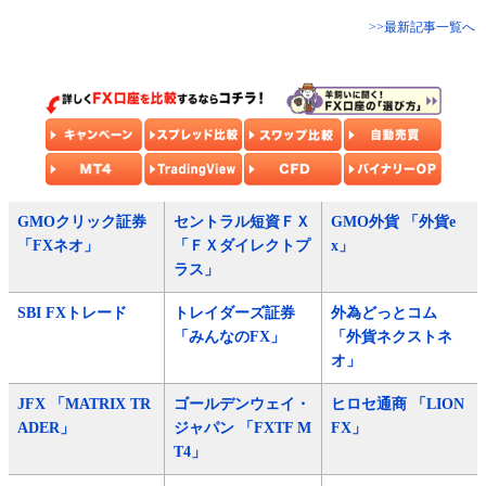
>>最新記事一覧へ
GMOクリック証券
セントラル短資ＦＸ
GMO外貨 「外貨e
「FXネオ」
「ＦＸダイレクトプ
x」
ラス」
SBI FXトレード
トレイダーズ証券
外為どっとコム
「みんなのFX」
「外貨ネクストネ
オ」
JFX 「MATRIX TR
ゴールデンウェイ・
ヒロセ通商 「LION
ADER」
ジャパン 「FXTF M
FX」
T4」