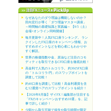
なぜあなたのダウ理論は機能しないのか？
田向宏行が導く「ダウ理論マスター講座」
～時間軸の基礎知識と実践編～ 【9/5（土）
会場+オンライン同時開催】
毎月更新中！人気FX口座ランキング。 ラン
クインしたFX口座のキャンペーン情報、お
すすめポイントなどを初心者にもわかりや
すく解説。
世界の株価指数や金、原油など注目のコモ
ディティを取引できるCFD口座を徹底比較！
高金利で人気のトルコリラ。 約30のFX口座
の「トルコリラ/円」のスワップポイントを
調査して比較！
約40口座を調査して比較！高金利通貨を含
む12通貨ペアのスワップポイントを紹介！
【2026年8月版】ザイFX！編集部が注目する
「FXのキャンペーンおすすめ10選」を、記
事で詳しく紹介！
少額から取引可能で損失や取引時間が限定