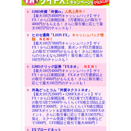
GMO外貨「外貨ex」
人気上昇中！
【最大100万4000円キャッシュバック】ザイ
FX！から口座開設後、1万通貨以上の取引で
4000円がもらえる！ さらに取引量に応じて最
大100万円のチャンスも！
ヒロセ通商「LION FX」
キャッシュバック増
額
ＮＥＷ！
【最大100万7000円キャッシュバック】ザイ
FX！から口座開設後、英ポンド/円1万通貨以
上の取引で5000円がもらえる！ さらに他社か
らのりかえなら2000円！ 取引量に応じて最大
100万円のチャンスも！
GMOクリック証券「FXネオ」
ＮＥＷ！
【最大100万4000円キャッシュバック】ザイ
FX！から口座開設後、FXネオで1万通貨以上
の取引で4000円がもらえる！ さらに取引量に
応じて最大100万円のチャンスも！
外為どっとコム「外貨ネクストネオ」
【最大101万2000円＋1200FXポイント】ザイ
FX！から口座開設後、FX口座で1万通貨以上
の取引1回で5000円+らくらくFX積立1回以上定
期買付で3000円。さらにらくらくFX積立開設
200FXポイント＆定期買付1回以上で1000FXポ
イント。さらに取引量に応じて最大100万円に
加え、スクール受講と理解度テスト合格など
で1000円、CFD開設と取引で最大4000円！
FXブロードネット