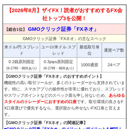
【2026年8月】ザイFX！読者がおすすめするFX会
社トップ3を公開！
GMOクリック証券「FXネオ」
【総合1位】
GMOクリック証券「FXネオ」の主なスペック
米ドル/円 スプレッ
ユーロ/米ドル スプ
最低取引単
通貨ペア数
ド
レッド
位
0.2銭原則固定
0.3pips原則固定
1000通貨
24ペア
(9-27時・例外あり)
(9-27時・例外あり)
【GMOクリック証券「FXネオ」のおすすめポイント】
機能性の高い取引ツールが、多くのトレーダーから支持されていま
す。特に、スマホアプリの操作性が非常に優れており、スプレッド
やスワップポイントなどのスペック面も申し分ないため、
あらゆる
スタイルのトレーダーにおすすめの口座
です。取引環境の良さをF
X口座選びで優先するなら、選択肢から外せないFX口座と言えま
す。
【GMOクリック証券「FXネオ」の関連記事】