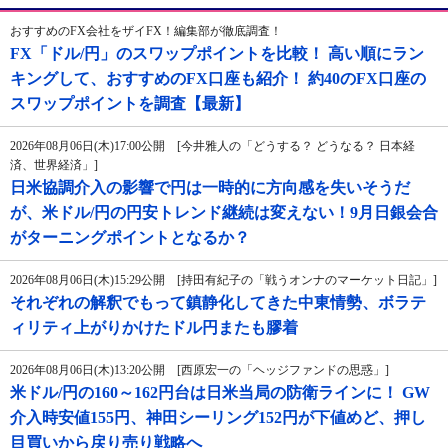
おすすめのFX会社をザイFX！編集部が徹底調査！
FX「ドル/円」のスワップポイントを比較！ 高い順にラン
キングして、おすすめのFX口座も紹介！ 約40のFX口座の
スワップポイントを調査【最新】
2026年08月06日(木)17:00公開 [今井雅人の「どうする？ どうなる？ 日本経
済、世界経済」]
日米協調介入の影響で円は一時的に方向感を失いそうだ
が、米ドル/円の円安トレンド継続は変えない！9月日銀会合
がターニングポイントとなるか？
2026年08月06日(木)15:29公開 [持田有紀子の「戦うオンナのマーケット日記」]
それぞれの解釈でもって鎮静化してきた中東情勢、ボラテ
ィリティ上がりかけたドル円またも膠着
2026年08月06日(木)13:20公開 [西原宏一の「ヘッジファンドの思惑」]
米ドル/円の160～162円台は日米当局の防衛ラインに！ GW
介入時安値155円、神田シーリング152円が下値めど、押し
目買いから戻り売り戦略へ