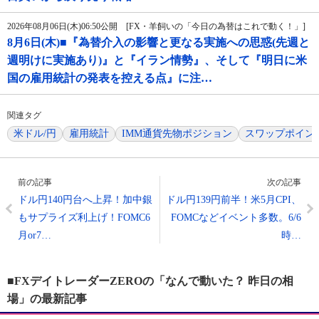
2026年08月06日(木)06:50公開 [FX・羊飼いの「今日の為替はこれで動く！」]
8月6日(木)■『為替介入の影響と更なる実施への思惑(先週と
週明けに実施あり)』と『イラン情勢』、そして『明日に米
国の雇用統計の発表を控える点』に注…
関連タグ
米ドル/円
雇用統計
IMM通貨先物ポジション
スワップポイン
前の記事
次の記事
ドル円140円台へ上昇！加中銀
ドル円139円前半！米5月CPI、
もサプライズ利上げ！FOMC6
FOMCなどイベント多数。6/6
月or7…
時…
■FXデイトレーダーZEROの「なんで動いた？ 昨日の相
場」の最新記事