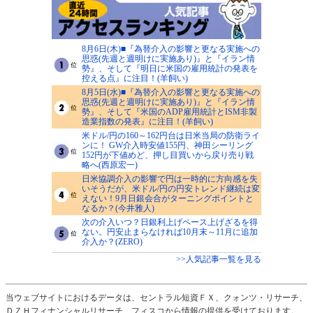
8月6日(木)■『為替介入の影響と更なる実施への
思惑(先週と週明けに実施あり)』と『イラン情
勢』、そして『明日に米国の雇用統計の発表を
控える点』に注目！(羊飼い)
8月5日(水)■『為替介入の影響と更なる実施への
思惑(先週と週明けに実施あり)』と『イラン情
勢』、そして『米国のADP雇用統計とISM非製
造業指数の発表』に注目！(羊飼い)
米ドル/円の160～162円台は日米当局の防衛ライ
ンに！ GW介入時安値155円、神田シーリング
152円が下値めど、押し目買いから戻り売り戦
略へ(西原宏一)
日米協調介入の影響で円は一時的に方向感を失
いそうだが、米ドル/円の円安トレンド継続は変
えない！9月日銀会合がターニングポイントと
なるか？(今井雅人)
次の介入いつ？日銀利上げペース上げざるを得
ない。円安止まらなければ10月末～11月に追加
介入か？(ZERO)
>>人気記事一覧を見る
当ウェブサイトにおけるデータは、セントラル短資ＦＸ、クォンツ・リサーチ、
ＤＺＨフィナンシャルリサーチ、フィスコから情報の提供を受けております。