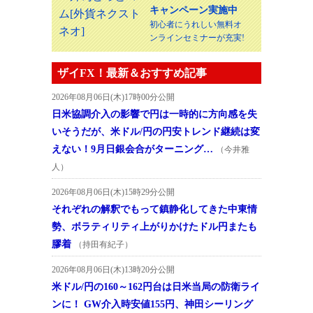
キャンペーン実施中
初心者にうれしい無料オ
ンラインセミナーが充実!
ザイFX！最新＆おすすめ記事
2026年08月06日(木)17時00分公開
日米協調介入の影響で円は一時的に方向感を失
いそうだが、米ドル/円の円安トレンド継続は変
えない！9月日銀会合がターニング…
（今井雅
人）
2026年08月06日(木)15時29分公開
それぞれの解釈でもって鎮静化してきた中東情
勢、ボラティリティ上がりかけたドル円またも
膠着
（持田有紀子）
2026年08月06日(木)13時20分公開
米ドル/円の160～162円台は日米当局の防衛ライ
ンに！ GW介入時安値155円、神田シーリング