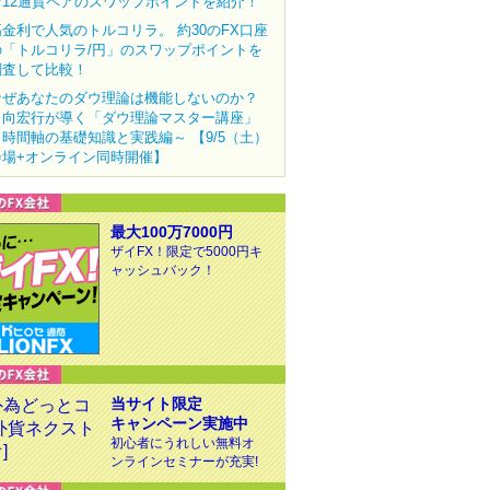
む12通貨ペアのスワップポイントを紹介！
高金利で人気のトルコリラ。 約30のFX口座
の「トルコリラ/円」のスワップポイントを
調査して比較！
なぜあなたのダウ理論は機能しないのか？
田向宏行が導く「ダウ理論マスター講座」
～時間軸の基礎知識と実践編～ 【9/5（土）
会場+オンライン同時開催】
最大100万7000円
ザイFX！限定で5000円キ
ャッシュバック！
当サイト限定
キャンペーン実施中
初心者にうれしい無料オ
ンラインセミナーが充実!