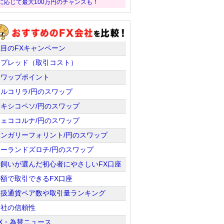
に応じて最大100万円のチャンスも！
注目のFXキャンペーン
スプレッド（取引コスト）
スワップポイント
トルコリラ/円のスワップ
メキシコペソ/円のスワップ
チェココルナ/円のスワップ
ハンガリーフォリント/円のスワップ
ポーランドズロチ/円のスワップ
羊飼いが選んだ初心者にやさしいFX口座
少額で取引できるFX口座
取扱通貨ペア数や取引量ランキング
会社の信頼性
X・為替ニュース