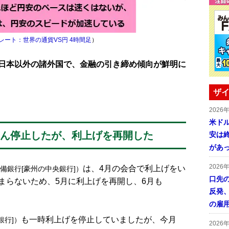
レート：世界の通貨VS円 4時間足
）
日本以外の諸外国で、金融の引き締め傾向が鮮明に
ザイ
2026
米ドル
たん停止したが、利上げを再開した
安は終
があ
2026
は、4月の会合で利上げをい
備銀行[豪州の中央銀行]）
口先
まらないため、5月に利上げを再開し、6月も
反発
の雇
も一時利上げを停止していましたが、今月
銀行]）
2026