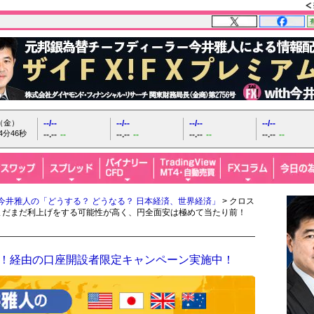
日（金）
--/--
--/--
--/--
--/--
4分48秒
--.--
--
--.--
--
--.--
--
--.--
--
今井雅人の「どうする？ どうなる？ 日本経済、世界経済」
> クロス
まだまだ利上げをする可能性が高く、円全面安は極めて当たり前！
FX！経由の口座開設者限定キャンペーン実施中！