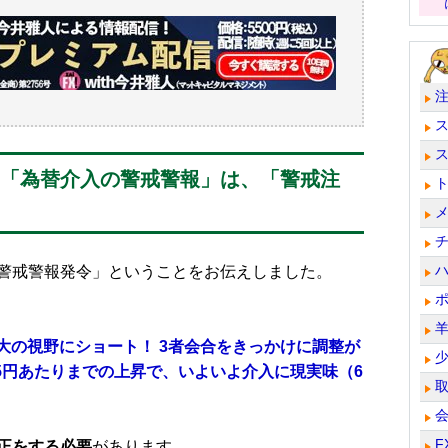
、「為替介入の警戒警報」は、「警戒注
警戒警報発令」ということをお伝えしました。
最大の視野にショート！ 3者会合をきっかけに調整が
45円あたりまでの上昇で、いよいよ介入に現実味（6
F
正をする必要
があります。