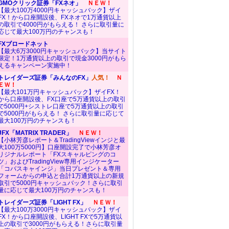
GMOクリック証券「FXネオ」
ＮＥＷ！
【最大100万4000円キャッシュバック】ザイ
FX！から口座開設後、FXネオで1万通貨以上
の取引で4000円がもらえる！ さらに取引量に
応じて最大100万円のチャンスも！
FXブロードネット
【最大6万3000円キャッシュバック】当サイト
限定！1万通貨以上の取引で現金3000円がもら
えるキャンペーン実施中！
トレイダーズ証券「みんなのFX」
人気！
Ｎ
ＥＷ！
【最大101万円キャッシュバック】ザイFX！
から口座開設後、FX口座で5万通貨以上の取引
で5000円+シストレ口座で5万通貨以上の取引
で5000円がもらえる！ さらに取引量に応じて
最大100万円のチャンスも！
JFX「MATRIX TRADER」
ＮＥＷ！
【小林芳彦レポート＆TradingViewインジと最
大100万5000円】口座開設完了で小林芳彦オ
リジナルレポート「FXスキャルピングのコ
ツ」およびTradingView専用インジケーター
「コバスキャインジ」当日プレゼント＆専用
フォームからの申込と合計1万通貨以上の新規
取引で5000円キャッシュバック！さらに取引
量に応じて最大100万円のチャンスも！
トレイダーズ証券「LIGHT FX」
ＮＥＷ！
【最大100万3000円キャッシュバック】ザイ
FX！から口座開設後、LIGHT FXで5万通貨以
上の取引で3000円がもらえる！さらに取引量