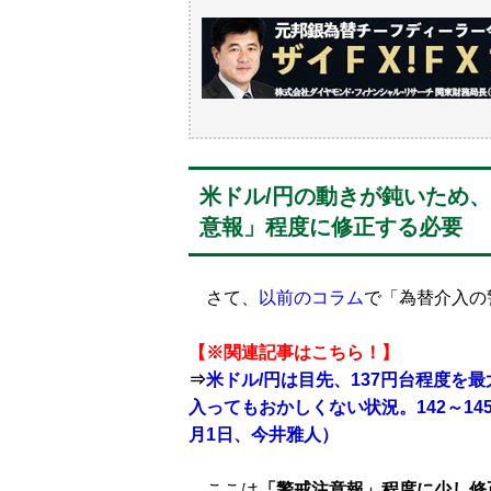
米ドル/円の動きが鈍いため
意報」程度に修正する必要
さて、
以前のコラム
で「為替介入の
【※関連記事はこちら！】
⇒
米ドル/円は目先、137円台程度を
入ってもおかしくない状況。142～1
月1日、今井雅人）
ここは
「警戒注意報」程度に少し修