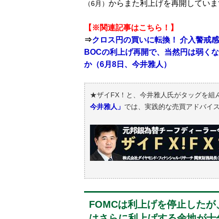
からまた利上げを再開していま
（6月）
【※関連記事はこちら！】
⇒
クロス円の買いに転換！ 介入警戒
BOCの利上げ再開で、当然円は弱くな
か（6月8日、今井雅人）
★ザイFX！と、今井雅人氏がタッグを組
今井雅人」
では、実践的な売買アドバイ
FOMCは利上げを停止したが
はさらに利上げする余地が十