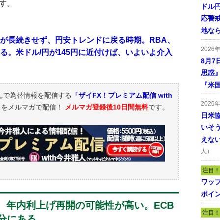
す。
ドル
応警
地な
感が長続きせず、円安トレンドに戻る時期。RBA、
2026
る。米ドル/円が145円に近付けば、いよいよ介入
8月7
思惑
『米
んで為替情報を配信する
「ザイFX！プレミアム配信 with
2026
スをメルマガで配信！
メルマガ登録後10日間無料
です。
日米
いそ
えな
人）
注目！
ワッ
ポイ
、年内利上げ再開の可能性が高い。ECB
注目！
分にある