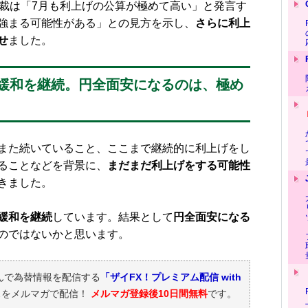
裁は「7月も利上げの公算が極めて高い」と発言す
強まる可能性がある」との見方を示し、
さらに利上
せ
ました。
緩和を継続。円全面安になるのは、極め
また続いていること、ここまで継続的に利上げをし
ることなどを背景に、
まだまだ利上げをする可能性
きました。
緩和を継続
しています。結果として
円全面安になる
のではないかと思います。
んで為替情報を配信する
「ザイFX！プレミアム配信 with
スをメルマガで配信！
メルマガ登録後10日間無料
です。