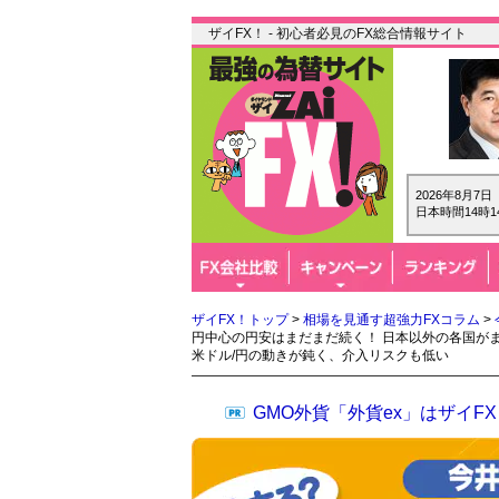
ザイFX！ - 初心者必見のFX総合情報サイト
2026年8月7
日本時間14時1
ザイFX！トップ
>
相場を見通す超強力FXコラム
>
円中心の円安はまだまだ続く！ 日本以外の各国が
米ドル/円の動きが鈍く、介入リスクも低い
GMO外貨「外貨ex」はザイ