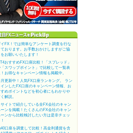
ザイFX！では簡単なアンケート調査を行な
っております。お手数おかけしますがご協
力をお願いいたします！
MT4おすすめFX口座比較！「スプレッド」
や「スワップポイント」で比較して一覧表
に！お得なキャンペーン情報も掲載中。
毎月更新中！人気FX口座ランキング。 ラン
クインしたFX口座のキャンペーン情報、お
すすめポイントなどを初心者にもわかりや
すく解説。
当サイトで紹介している全FX会社のキャン
ペーンを掲載！たくさんのFX会社のキャン
ペーンから比較検討したい方は是非チェッ
ク！
約40口座を調査して比較！高金利通貨を含