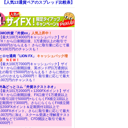
！ 【人気13通貨ペアのスプレッド比較表】
GMO外貨「外貨ex」
人気上昇中！
【最大100万4000円キャッシュバック】ザイ
FX！から口座開設後、1万通貨以上の取引で
4000円がもらえる！ さらに取引量に応じて最
大100万円のチャンスも！
ヒロセ通商「LION FX」
キャッシュバック増
額
ＮＥＷ！
【最大100万7000円キャッシュバック】ザイ
FX！から口座開設後、英ポンド/円1万通貨以
上の取引で5000円がもらえる！ さらに他社か
らのりかえなら2000円！ 取引量に応じて最大
100万円のチャンスも！
外為どっとコム「外貨ネクストネオ」
【最大101万2000円＋1200FXポイント】ザイ
FX！から口座開設後、FX口座で1万通貨以上
の取引1回で5000円+らくらくFX積立1回以上
定期買付で3000円。さらにらくらくFX積立開
設200FXポイント＆定期買付1回以上で
1000FXポイント。さらに取引量に応じて最大
100万円に加え、スクール受講と理解度テスト
合格などで1000円、CFD開設と取引で最大
4000円！