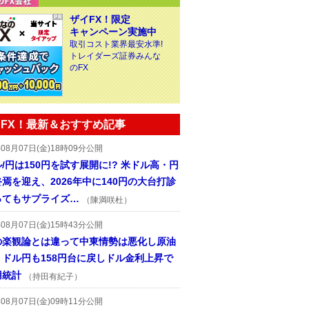
ザイFX！限定
キャンペーン実施中
取引コスト業界最安水準!
トレイダーズ証券みんな
のFX
FX！最新＆おすすめ記事
年08月07日(金)18時09分公開
/円は150円を試す展開に!? 米ドル高・円
焉を迎え、2026年中に140円の大台打診
ってもサプライズ…
（陳満咲杜）
年08月07日(金)15時43分公開
の楽観論とは違って中東情勢は悪化し原油
、ドル円も158円台に戻しドル金利上昇で
用統計
（持田有紀子）
年08月07日(金)09時11分公開