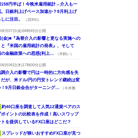
円158円半ば！今晩米雇用統計→介入も一
戒。日銀利上げペース加速か？9月利上げ
らしに注目。
（ZERO）
年08月07日(金)06時45分公開
日(金)■『為替介入の影響と更なる実施への
』と『米国の雇用統計の発表』、そして
国の金融政策への思惑(利上…
（羊飼い）
年08月06日(木)17時00分公開
協調介入の影響で円は一時的に方向感を失
うだが、米ドル/円の円安トレンド継続は変
い！9月日銀会合がターニング…
（今井雅
約40口座を調査して人気12通貨ペアのス
プポイントの比較表を作成！高いスワップ
ントを提供しているFX口座はどこだ？
スプレッドが狭いおすすめFX口座が見つ