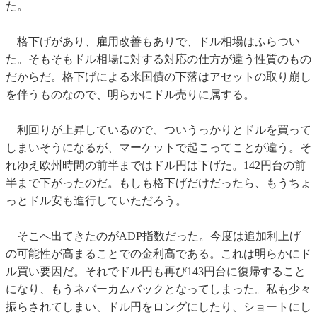
た。
格下げがあり、雇用改善もありで、ドル相場はふらつい
た。そもそもドル相場に対する対応の仕方が違う性質のもの
だからだ。格下げによる米国債の下落はアセットの取り崩し
を伴うものなので、明らかにドル売りに属する。
利回りが上昇しているので、ついうっかりとドルを買って
しまいそうになるが、マーケットで起こってことが違う。そ
れゆえ欧州時間の前半まではドル円は下げた。142円台の前
半まで下がったのだ。もしも格下げだけだったら、もうちょ
っとドル安も進行していただろう。
そこへ出てきたのがADP指数だった。今度は追加利上げ
の可能性が高まることでの金利高である。これは明らかにド
ル買い要因だ。それでドル円も再び143円台に復帰すること
になり、もうネバーカムバックとなってしまった。私も少々
振らされてしまい、ドル円をロングにしたり、ショートにし