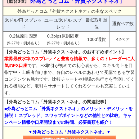
外為どっとコム「外貨ネクストネオ」
【総合3位】
外為どっとコム「外貨ネクストネオ」の主なスペック
米ドル/円 スプレッ
ユーロ/米ドル スプ
最低取引単
通貨ペア数
ド
レッド
位
0.2銭原則固定
0.3pips原則固定
1000通貨
42ペア
(9-27時・例外あり)
(9-27時・例外あり)
【外為どっとコム「外貨ネクストネオ」のおすすめポイント】
業界最狭水準のスプレッドと豊富な情報で、多くのトレーダーに人
気のFX口座
です。FX取引が初めての初心者から、スキル向上を目
指す中・上級者向けまで、各自のレベルにあわせて受講できる学習
コンテンツも魅力です。比較チャートや相場の先行きを予測してく
れる機能など、取引をサポートしてくれるツールも充実していま
す。
【外為どっとコム「外貨ネクストネオ」の関連記事】
■外為どっとコム「外貨ネクストネオ」のメリット・デメリットを
解説！ スプレッド、スワップポイントなどの他社との比較、キャ
ンペーン情報や口座開設までの時間、必要書類も紹介！
▼外為どっとコム「外貨ネクストネオ」▼