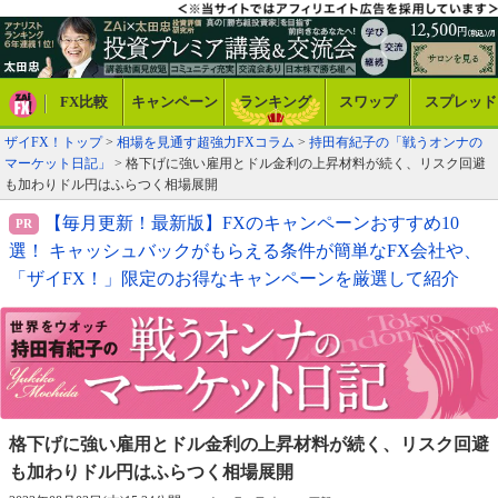
FX比較
キャンペーン
ランキング
スワップ
スプレッド
ザイFX！トップ
>
相場を見通す超強力FXコラム
>
持田有紀子の「戦うオンナの
マーケット日記」
> 格下げに強い雇用とドル金利の上昇材料が続く、リスク回避
も加わりドル円はふらつく相場展開
【毎月更新！最新版】FXのキャンペーンおすすめ10
選！ キャッシュバックがもらえる条件が簡単なFX会社や、
「ザイFX！」限定のお得なキャンペーンを厳選して紹介
格下げに強い雇用とドル金利の上昇材料が続く、
リスク回避
も加わりドル円はふらつく相場展開