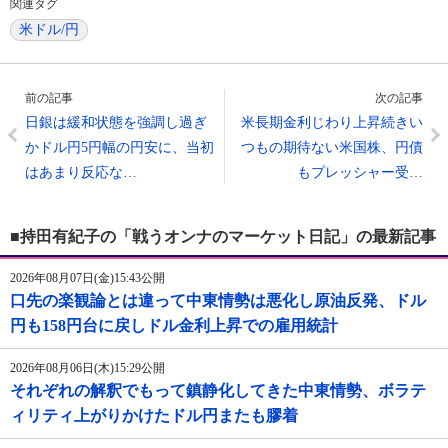
関連タグ
米ドル/円
前の記事
次の記事
日銀は緩和状態を強調し過ぎ
米長期金利じわり上昇続きい
かドル円5円幅の円安に、当初
つもの期待ない米国株、円債
はあまり反応な…
もプレッシャー受…
■持田有紀子の「戦うオンナのマーケット日記」の最新記事
2026年08月07日(金)15:43公開
口先の楽観論とは違って中東情勢は悪化し原油反発、ドル
円も158円台に戻しドル金利上昇での雇用統計
2026年08月06日(木)15:29公開
それぞれの解釈でもって鎮静化してきた中東情勢、ボラテ
ィリティ上がりかけたドル円またも膠着