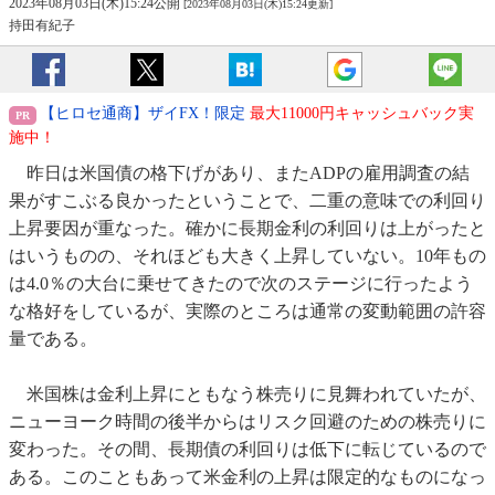
2023年08月03日(木)15:24公開
[2023年08月03日(木)15:24更新]
持田有紀子
【ヒロセ通商】ザイFX！限定
最大11000円キャッシュバック実
施中！
昨日は米国債の格下げがあり、またADPの雇用調査の結
果がすこぶる良かったということで、二重の意味での利回り
上昇要因が重なった。確かに長期金利の利回りは上がったと
はいうものの、それほども大きく上昇していない。10年もの
は4.0％の大台に乗せてきたので次のステージに行ったよう
な格好をしているが、実際のところは通常の変動範囲の許容
量である。
米国株は金利上昇にともなう株売りに見舞われていたが、
ニューヨーク時間の後半からはリスク回避のための株売りに
変わった。その間、長期債の利回りは低下に転じているので
ある。このこともあって米金利の上昇は限定的なものになっ