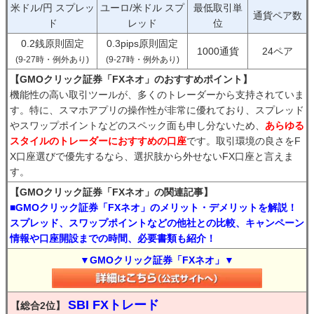
米ドル/円 スプレッ
ユーロ/米ドル スプ
最低取引単
通貨ペア数
ド
レッド
位
0.2銭原則固定
0.3pips原則固定
1000通貨
24ペア
(9-27時・例外あり)
(9-27時・例外あり)
【GMOクリック証券「FXネオ」のおすすめポイント】
機能性の高い取引ツールが、多くのトレーダーから支持されていま
す。特に、スマホアプリの操作性が非常に優れており、スプレッド
やスワップポイントなどのスペック面も申し分ないため、
あらゆる
スタイルのトレーダーにおすすめの口座
です。取引環境の良さをF
X口座選びで優先するなら、選択肢から外せないFX口座と言えま
す。
【GMOクリック証券「FXネオ」の関連記事】
■GMOクリック証券「FXネオ」のメリット・デメリットを解説！
スプレッド、スワップポイントなどの他社との比較、キャンペーン
情報や口座開設までの時間、必要書類も紹介！
▼GMOクリック証券「FXネオ」▼
SBI FXトレード
【総合2位】