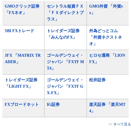
GMOクリック証券
セントラル短資ＦＸ
GMO外貨 「外貨e
「FXネオ」
「ＦＸダイレクトプ
x」
ラス」
SBI FXトレード
トレイダーズ証券
外為どっとコム
「みんなのFX」
「外貨ネクストネ
オ」
JFX 「MATRIX TR
ゴールデンウェイ・
ヒロセ通商 「LION
ADER」
ジャパン 「FXTF M
FX」
T4」
トレイダーズ証券
ゴールデンウェイ・
松井証券
「LIGHT FX」
ジャパン 「FXTF G
X-FX」
FXブロードネット
IG証券
楽天証券 「楽天MT
4」
>> すべて見る