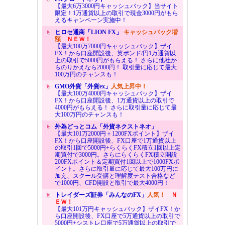
【最大6万3000円キャッシュバック】当サイト
限定！1万通貨以上の取引で現金3000円がもら
えるキャンペーン実施中！
ヒロセ通商「LION FX」
キャッシュバック増
額
ＮＥＷ！
【最大100万7000円キャッシュバック】ザイ
FX！から口座開設後、英ポンド/円1万通貨以
上の取引で5000円がもらえる！ さらに他社か
らのりかえなら2000円！ 取引量に応じて最大
100万円のチャンスも！
GMO外貨「外貨ex」
人気上昇中！
【最大100万4000円キャッシュバック】ザイ
FX！から口座開設後、1万通貨以上の取引で
4000円がもらえる！ さらに取引量に応じて最
大100万円のチャンスも！
外為どっとコム「外貨ネクストネオ」
【最大101万2000円＋1200FXポイント】ザイ
FX！から口座開設後、FX口座で1万通貨以上
の取引1回で5000円+らくらくFX積立1回以上定
期買付で3000円。さらにらくらくFX積立開設
200FXポイント＆定期買付1回以上で1000FXポ
イント。さらに取引量に応じて最大100万円に
加え、スクール受講と理解度テスト合格など
で1000円、CFD開設と取引で最大4000円！
トレイダーズ証券「みんなのFX」
人気！
Ｎ
ＥＷ！
【最大101万円キャッシュバック】ザイFX！か
ら口座開設後、FX口座で5万通貨以上の取引で
5000円+シストレ口座で5万通貨以上の取引で