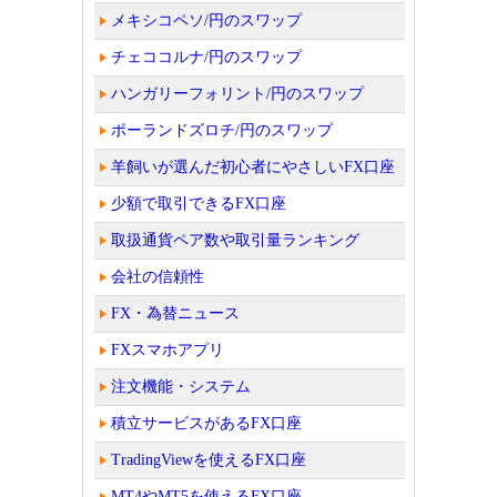
メキシコペソ/円のスワップ
チェココルナ/円のスワップ
ハンガリーフォリント/円のスワップ
ポーランドズロチ/円のスワップ
羊飼いが選んだ初心者にやさしいFX口座
少額で取引できるFX口座
取扱通貨ペア数や取引量ランキング
会社の信頼性
FX・為替ニュース
FXスマホアプリ
注文機能・システム
積立サービスがあるFX口座
TradingViewを使えるFX口座
MT4やMT5を使えるFX口座