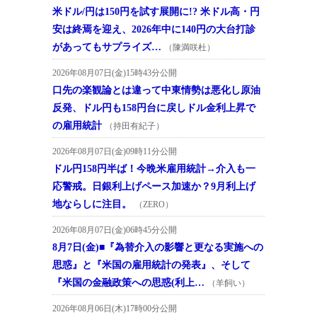
米ドル/円は150円を試す展開に!? 米ドル高・円
安は終焉を迎え、2026年中に140円の大台打診
があってもサプライズ…
（陳満咲杜）
2026年08月07日(金)15時43分公開
口先の楽観論とは違って中東情勢は悪化し原油
反発、ドル円も158円台に戻しドル金利上昇で
の雇用統計
（持田有紀子）
2026年08月07日(金)09時11分公開
ドル円158円半ば！今晩米雇用統計→介入も一
応警戒。日銀利上げペース加速か？9月利上げ
地ならしに注目。
（ZERO）
2026年08月07日(金)06時45分公開
8月7日(金)■『為替介入の影響と更なる実施への
思惑』と『米国の雇用統計の発表』、そして
『米国の金融政策への思惑(利上…
（羊飼い）
2026年08月06日(木)17時00分公開