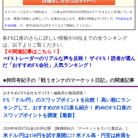
※スプレッドはすべて例外あり。この表は2026年8月3日時点のデータをもとに作成している
ため、最新の情報とは異なっている場合があります。最新の情報はザイFX！の
「FX会社おす
すめ比較」
や、各FX会社の公式サイトなどで確認してください
各FX口座のさらに詳しい情報や10位までの全ランキング
は、以下よりご覧ください。
【※関連記事はこちら！】
⇒
FXトレーダーのリアルな声を反映！ ザイFX！読者が選ん
だ「おすすめFX会社」人気ランキング！
■持田有紀子の「戦うオンナのマーケット日記」の関連記事
おすすめのFX会社をザイFX！編集部が徹底調査！
FX「ドル/円」のスワップポイントを比較！ 高い順にラン
キングして、おすすめのFX口座も紹介！ 約40のFX口座の
スワップポイントを調査【最新】
2026年08月07日(金)18:09公開 [陳満咲杜の「マーケットをズバリ裏読み」]
米ドル/円は150円を試す展開に!? 米ドル高・円安は終焉を