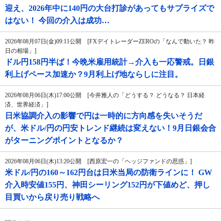
迎え、2026年中に140円の大台打診があってもサプライズで
はない！ 今回の介入は成功…
2026年08月07日(金)09:11公開 [FXデイトレーダーZEROの「なんで動いた？ 昨
日の相場」]
ドル円158円半ば！今晩米雇用統計→介入も一応警戒。日銀
利上げペース加速か？9月利上げ地ならしに注目。
2026年08月06日(木)17:00公開 [今井雅人の「どうする？ どうなる？ 日本経
済、世界経済」]
日米協調介入の影響で円は一時的に方向感を失いそうだ
が、米ドル/円の円安トレンド継続は変えない！9月日銀会合
がターニングポイントとなるか？
2026年08月06日(木)13:20公開 [西原宏一の「ヘッジファンドの思惑」]
米ドル/円の160～162円台は日米当局の防衛ラインに！ GW
介入時安値155円、神田シーリング152円が下値めど、押し
目買いから戻り売り戦略へ