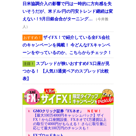
日米協調介入の影響で円は一時的に方向感を失
いそうだが、米ドル/円の円安トレンド継続は変
えない！9月日銀会合がターニング…
（今井雅
人）
ザイFX！で紹介している全FX会社
おすすめ！
のキャンペーンを掲載！ 今どんなFXキャンペ
ーンをやっているのか、こちらからチェック！
スプレッドが狭いおすすめFX口座が見
注目！
つかる！ 【人気13通貨ペアのスプレッド比較
表】
GMOクリック証券「FXネオ」
ＮＥＷ！
【最大100万4000円キャッシュバック】ザイ
FX！から口座開設後、FXネオで1万通貨以上
の取引で4000円がもらえる！ さらに取引量に
応じて最大100万円のチャンスも！
FXブロードネット