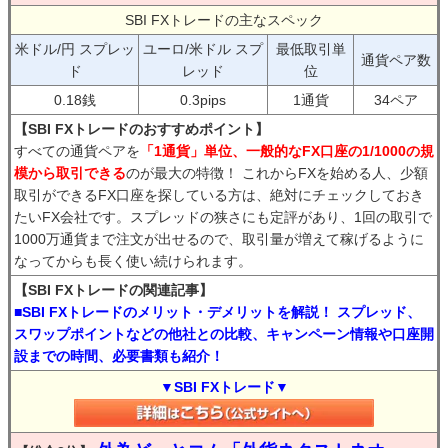
SBI FXトレードの主なスペック
米ドル/円 スプレッ
ユーロ/米ドル スプ
最低取引単
通貨ペア数
ド
レッド
位
0.18銭
0.3pips
1通貨
34ペア
【SBI FXトレードのおすすめポイント】
すべての通貨ペアを
「1通貨」単位、一般的なFX口座の1/1000の規
模から取引できる
のが最大の特徴！ これからFXを始める人、少額
取引ができるFX口座を探している方は、絶対にチェックしておき
たいFX会社です。スプレッドの狭さにも定評があり、1回の取引で
1000万通貨まで注文が出せるので、取引量が増えて稼げるように
なってからも長く使い続けられます。
【SBI FXトレードの関連記事】
■SBI FXトレードのメリット・デメリットを解説！ スプレッド、
スワップポイントなどの他社との比較、キャンペーン情報や口座開
設までの時間、必要書類も紹介！
▼SBI FXトレード▼