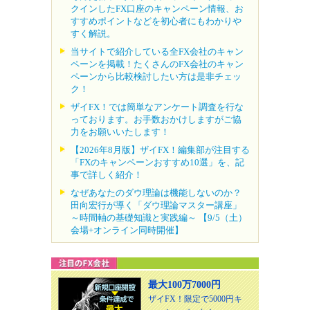
クインしたFX口座のキャンペーン情報、お
すすめポイントなどを初心者にもわかりや
すく解説。
当サイトで紹介している全FX会社のキャン
ペーンを掲載！たくさんのFX会社のキャン
ペーンから比較検討したい方は是非チェッ
ク！
ザイFX！では簡単なアンケート調査を行な
っております。お手数おかけしますがご協
力をお願いいたします！
【2026年8月版】ザイFX！編集部が注目する
「FXのキャンペーンおすすめ10選」を、記
事で詳しく紹介！
なぜあなたのダウ理論は機能しないのか？
田向宏行が導く「ダウ理論マスター講座」
～時間軸の基礎知識と実践編～ 【9/5（土）
会場+オンライン同時開催】
最大100万7000円
ザイFX！限定で5000円キ