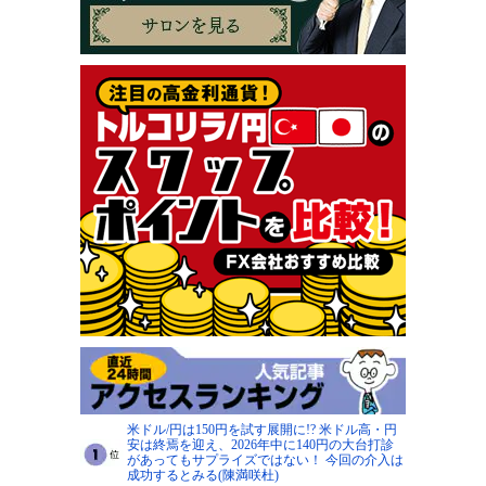
米ドル/円は150円を試す展開に!? 米ドル高・円
安は終焉を迎え、2026年中に140円の大台打診
があってもサプライズではない！ 今回の介入は
成功するとみる(陳満咲杜)