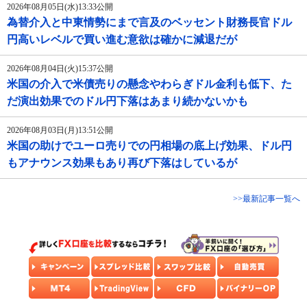
2026年08月05日(水)13:33公開
為替介入と中東情勢にまで言及のベッセント財務長官ドル
円高いレベルで買い進む意欲は確かに減退だが
2026年08月04日(火)15:37公開
米国の介入で米債売りの懸念やわらぎドル金利も低下、た
だ演出効果でのドル円下落はあまり続かないかも
2026年08月03日(月)13:51公開
米国の助けでユーロ売りでの円相場の底上げ効果、ドル円
もアナウンス効果もあり再び下落はしているが
>>最新記事一覧へ