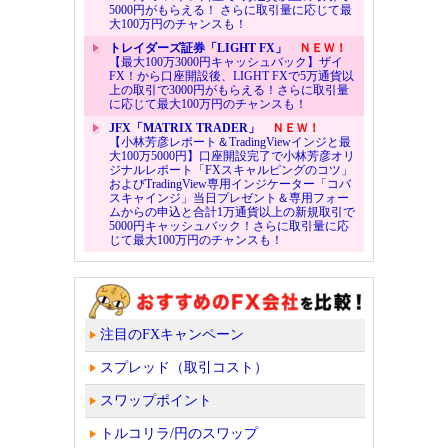
5000円がもらえる！ さらに取引量に応じて最
大100万円のチャンスも！
トレイダーズ証券「LIGHT FX」
ＮＥＷ！
【最大100万3000円キャッシュバック】ザイ
FX！から口座開設後、LIGHT FXで5万通貨以
上の取引で3000円がもらえる！さらに取引量
に応じて最大100万円のチャンスも！
JFX「MATRIX TRADER」
ＮＥＷ！
【小林芳彦レポート＆TradingViewインジと最
大100万5000円】口座開設完了で小林芳彦オリ
ジナルレポート「FXスキャルピングのコツ」
およびTradingView専用インジケーター「コバ
スキャインジ」当日プレゼント＆専用フォー
ムからの申込と合計1万通貨以上の新規取引で
5000円キャッシュバック！さらに取引量に応
じて最大100万円のチャンスも！
注目のFXキャンペーン
スプレッド（取引コスト）
スワップポイント
トルコリラ/円のスワップ