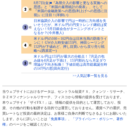
8月7日(金)■『為替介入の影響と更なる実施への
思惑』と『米国の雇用統計の発表』、そして
『米国の金融政策への思惑(利上げへの思惑に注
視)』に注目！(羊飼い)
日米協調介入の影響で円は一時的に方向感を失
いそうだが、米ドル/円の円安トレンド継続は変
えない！9月日銀会合がターニングポイントと
なるか？(今井雅人)
米ドル/円の160～162円台は日米当局の防衛ライ
ンに！ GW介入時安値155円、神田シーリング
152円が下値めど、押し目買いから戻り売り戦
略へ(西原宏一)
米ドル/円は155円が最大の分岐点！ 7月足の包
み線を8月足が下抜け、155円割れなら月足ダウ
理論が下向き転換！ 下値目処は高市総裁誕生時
の147円の窓(田向宏行)
>>人気記事一覧を見る
当ウェブサイトにおけるデータは、セントラル短資ＦＸ、クォンツ・リサーチ、
ＤＺＨフィナンシャルリサーチ、フィスコから情報の提供を受けております。
本ウェブサイト「ザイFX！」は、情報の提供を目的として運営しており、投
資、その他の行動を勧誘する目的では運営しておりません。通貨ペアの選択、売
買レートなど投資の最終決定は、お客様ご自身の判断でなさるようにお願いいた
します。さらに詳しいことは
「免責事項」
、
「プライバシー・ポリシー、著作
権」
のページをご確認ください。