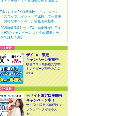
ディティを取引できるCFD口座を徹底比
較！
MT4おすすめFX口座比較！「スプレッド」
や「スワップポイント」で比較して一覧表
に！お得なキャンペーン情報も掲載中。
【2026年8月版】ザイFX！編集部が注目す
る「FXのキャンペーンおすすめ10選」を、
記事で詳しく紹介！
ザイFX！限定
キャンペーン実施中
取引コスト業界最安水準!
トレイダーズ証券みんな
のFX
当サイト限定口座開設
キャンペーン中！
ザイFX！限定4000円キャ
ッシュバックがもらえ
る！