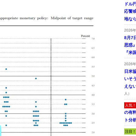
ドル
応警
地な
2026
8月7
思惑
『米
2026
日米
いそ
えな
人）
人気！
の有
ト分
注目！