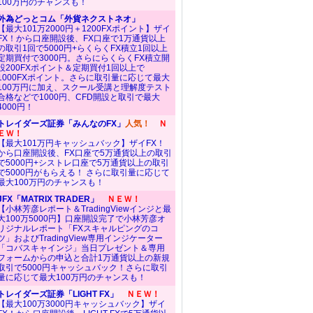
100万円のチャンスも！
外為どっとコム「外貨ネクストネオ」
【最大101万2000円＋1200FXポイント】ザイ
FX！から口座開設後、FX口座で1万通貨以上
の取引1回で5000円+らくらくFX積立1回以上
定期買付で3000円。さらにらくらくFX積立開
設200FXポイント＆定期買付1回以上で
1000FXポイント。さらに取引量に応じて最大
100万円に加え、スクール受講と理解度テスト
合格などで1000円、CFD開設と取引で最大
4000円！
トレイダーズ証券「みんなのFX」
人気！
Ｎ
ＥＷ！
【最大101万円キャッシュバック】ザイFX！
から口座開設後、FX口座で5万通貨以上の取引
で5000円+シストレ口座で5万通貨以上の取引
で5000円がもらえる！ さらに取引量に応じて
最大100万円のチャンスも！
JFX「MATRIX TRADER」
ＮＥＷ！
【小林芳彦レポート＆TradingViewインジと最
大100万5000円】口座開設完了で小林芳彦オ
リジナルレポート「FXスキャルピングのコ
ツ」およびTradingView専用インジケーター
「コバスキャインジ」当日プレゼント＆専用
フォームからの申込と合計1万通貨以上の新規
取引で5000円キャッシュバック！さらに取引
量に応じて最大100万円のチャンスも！
トレイダーズ証券「LIGHT FX」
ＮＥＷ！
【最大100万3000円キャッシュバック】ザイ