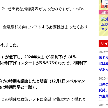
、2つ超重要な指標発表があったのですが、いずれ
、金融緩和方向にシフトする必要性はまったくあり
ザイ
されました。
2026
が低下し、2024年末まで3回利下げ（4.5-
米ドル
回の利下げ（スタートが5.5-5.75％なので、2回利下
安は終
があ
2026
げの時期も議論したと明言（12月1日スペルマン
口先
論は時期尚早と一蹴）。
反発
の雇
この明確な政策シフトに金融市場は大きく揺れま
2026