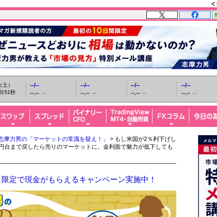
日（土）
--/--
--/--
--/--
--/--
分52秒
--.--
--
--.--
--
--.--
--
--.--
--
志摩力男の「マーケットの常識を疑え！」
> もし米国が2％利下げし
40円台まで戻したら売りのマーケットに。金利面で魅力が低下しても
！限定で現金がもらえるキャンペーン実施中！