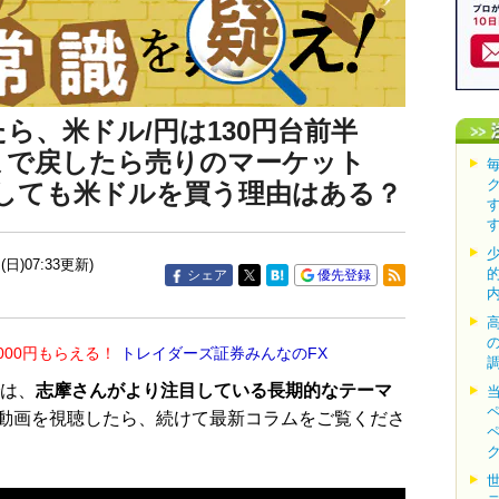
ら、米ドル/円は130円台前半
台まで戻したら売りのマーケット
しても米ドルを買う理由はある？
(日)07:33更新)
シェア
優先登録
000円もらえる！
トレイダーズ証券みんなのFX
は、
志摩さんがより注目している長期的なテーマ
動画を視聴したら、続けて最新コラムをご覧くださ