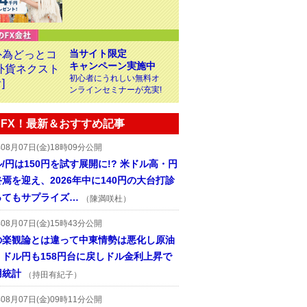
当サイト限定
キャンペーン実施中
初心者にうれしい無料オ
ンラインセミナーが充実!
FX！最新＆おすすめ記事
年08月07日(金)18時09分公開
/円は150円を試す展開に!? 米ドル高・円
焉を迎え、2026年中に140円の大台打診
ってもサプライズ…
（陳満咲杜）
年08月07日(金)15時43分公開
の楽観論とは違って中東情勢は悪化し原油
、ドル円も158円台に戻しドル金利上昇で
用統計
（持田有紀子）
年08月07日(金)09時11分公開