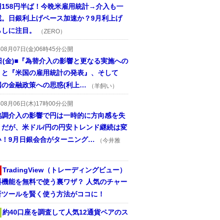
円158円半ば！今晩米雇用統計→介入も一
戒。日銀利上げペース加速か？9月利上げ
らしに注目。
（ZERO）
年08月07日(金)06時45分公開
日(金)■『為替介入の影響と更なる実施への
』と『米国の雇用統計の発表』、そして
国の金融政策への思惑(利上…
（羊飼い）
年08月06日(木)17時00分公開
協調介入の影響で円は一時的に方向感を失
うだが、米ドル/円の円安トレンド継続は変
い！9月日銀会合がターニング…
（今井雅
TradingView（トレーディングビュー）
料機能を無料で使う裏ワザ？ 人気のチャー
析ツールを賢く使う方法がココに！
約40口座を調査して人気12通貨ペアのス