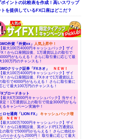
プポイントの比較表を作成！高いスワップ
ントを提供しているFX口座はどこだ？
GMO外貨「外貨ex」
人気上昇中！
【最大100万4000円キャッシュバック】ザイ
FX！から口座開設後、1万通貨以上の取引で
4000円がもらえる！ さらに取引量に応じて最
大100万円のチャンスも！
GMOクリック証券「FXネオ」
ＮＥＷ！
【最大100万4000円キャッシュバック】ザイ
FX！から口座開設後、FXネオで1万通貨以上
の取引で4000円がもらえる！ さらに取引量に
応じて最大100万円のチャンスも！
FXブロードネット
【最大6万3000円キャッシュバック】当サイト
限定！1万通貨以上の取引で現金3000円がもら
えるキャンペーン実施中！
ヒロセ通商「LION FX」
キャッシュバック増
額
ＮＥＷ！
【最大100万7000円キャッシュバック】ザイ
FX！から口座開設後、英ポンド/円1万通貨以
上の取引で5000円がもらえる！ さらに他社か
らのりかえなら2000円！ 取引量に応じて最大