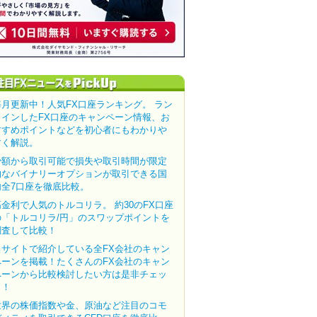
毎月更新中！人気FX口座ランキング。 ラン
クインしたFX口座のキャンペーン情報、お
すすめポイントなどを初心者にもわかりや
すく解説。
少額から取引可能で損失や取引時間が限定
的なバイナリーオプションが取引できる国
内全7口座を徹底比較。
高金利で人気のトルコリラ。 約30のFX口座
の「トルコリラ/円」のスワップポイントを
調査して比較！
当サイトで紹介している全FX会社のキャン
ペーンを掲載！たくさんのFX会社のキャン
ペーンから比較検討したい方は是非チェッ
ク！
世界の株価指数や金、原油など注目のコモ