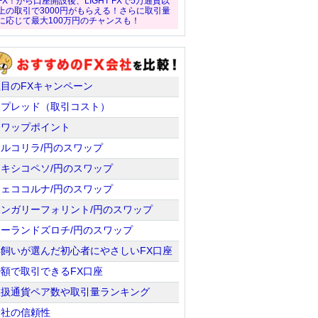
FX！から口座開設後、LIGHT FXで5万通貨以
上の取引で3000円がもらえる！さらに取引量
に応じて最大100万円のチャンスも！
注目のFXキャンペーン
スプレッド（取引コスト）
スワップポイント
トルコリラ/円のスワップ
メキシコペソ/円のスワップ
チェココルナ/円のスワップ
ハンガリーフォリント/円のスワップ
ポーランドズロチ/円のスワップ
羊飼いが選んだ初心者にやさしいFX口座
少額で取引できるFX口座
取扱通貨ペア数や取引量ランキング
会社の信頼性