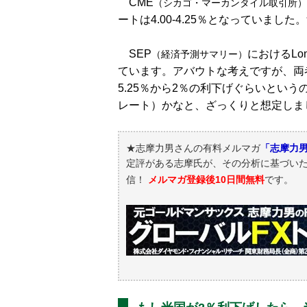
CME
（シカゴ・マーカンタイル取引所）
ートは4.00-4.25％となっていました。
SEP
におけるLo
（経済予測サマリー）
ています。アバウトな考えですが、両者
5.25％から2％の利下げぐらいとい
レート）かなと、ざっくりと想定しま
★志摩力男さんの有料メルマガ
「志摩力男
定評がある志摩氏が、その分析に基づい
信！
メルマガ登録後10日間無料
です。