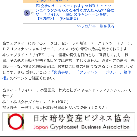
FX会社のキャンペーンおすすめ10選！ キャッ
シュバックがもらえる条件がかんたんなFX会社
や、「ザイFX！」限定のキャンペーンを紹介
【2026年8月】(FX情報局)
>>人気記事一覧を見る
当ウェブサイトにおけるデータは、セントラル短資ＦＸ、クォンツ・リサーチ、
ＤＺＨフィナンシャルリサーチ、フィスコから情報の提供を受けております。
本ウェブサイト「ザイFX！」は、情報の提供を目的として運営しており、投
資、その他の行動を勧誘する目的では運営しておりません。通貨ペアの選択、売
買レートなど投資の最終決定は、お客様ご自身の判断でなさるようにお願いいた
します。さらに詳しいことは
「免責事項」
、
「プライバシー・ポリシー、著作
権」
のページをご確認ください。
当サイト「ザイFX！」の運営元：株式会社ダイヤモンド・フィナンシャル・リ
サーチ
株主：株式会社ダイヤモンド社（100％）
加入協会：一般社団法人日本暗号資産ビジネス協会（ＪＣＢＡ）