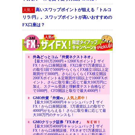
高いスワップポイントが狙える「トルコ
人気！
リラ/円」。スワップポイントが高いおすすめの
FX口座は？
外為どっとコム「外貨ネクストネオ」
【最大101万2000円＋1200FXポイント】ザイ
FX！から口座開設後、FX口座で1万通貨以上
の取引1回で5000円+らくらくFX積立1回以上定
期買付で3000円。さらにらくらくFX積立開設
200FXポイント＆定期買付1回以上で1000FXポ
イント。さらに取引量に応じて最大100万円に
加え、スクール受講と理解度テスト合格など
で1000円、CFD開設と取引で最大4000円！
GMO外貨「外貨ex」
人気上昇中！
【最大100万4000円キャッシュバック】ザイ
FX！から口座開設後、1万通貨以上の取引で
4000円がもらえる！ さらに取引量に応じて最
大100万円のチャンスも！
GMOクリック証券「FXネオ」
ＮＥＷ！
【最大100万4000円キャッシュバック】ザイ
FX！から口座開設後、FXネオで1万通貨以上
の取引で4000円がもらえる！ さらに取引量に