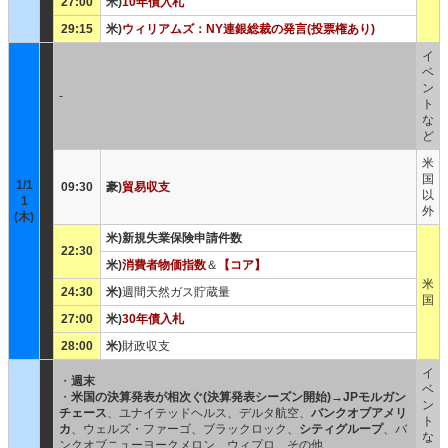
27:00
米)
10年債入札
29:15
米)
ウィリアムズ：NY連銀総裁の発言(投票権あり)
イ
ベ
ン
-
ト
な
ど
米
国
1/1
09:30
豪)
貿易収支
以
1
外
(木)
米)新規失業保険申請件数
22:30
米)
消費者物価指数
＆
【コア】
米
24:30
米)
週間天然ガス貯蔵量
国
27:00
米)
30年債入札
28:00
米)
財政収支
イ
・
週末
ベ
・
米国の決算発表が相次ぐ(決算発表シーズン開始)
→
JPモルガン
ン
チェース
、ユナイテッドヘルス、デルタ航空、
バンクオブアメリ
ト
カ
、ウェルズ・ファーゴ、ブラックロック、
シティグループ
、バ
な
ンクオブニューヨークメロン、ウィプロ、その他