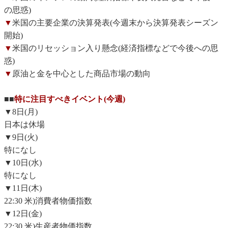
の思惑)
▼
米国の主要企業の決算発表(今週末から決算発表シーズン
開始)
▼
米国のリセッション入り懸念(経済指標などで今後への思
惑)
▼
原油と金を中心とした商品市場の動向
■■
特に注目すべきイベント(今週)
▼8日(月)
日本は休場
▼9日(火)
特になし
▼10日(水)
特になし
▼11日(木)
22:30 米)消費者物価指数
▼12日(金)
22:30 米)生産者物価指数