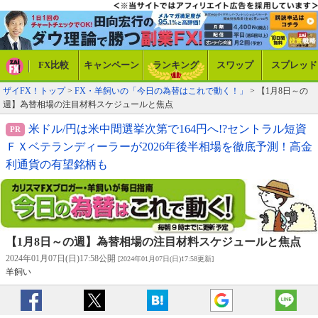
FX比較
キャンペーン
ランキング
スワップ
スプレッド
ザイFX！トップ
>
FX・羊飼いの「今日の為替はこれで動く！」
> 【1月8日～の
週】為替相場の注目材料スケジュールと焦点
米ドル/円は米中間選挙次第で164円へ!?セントラル短資
ＦＸベテランディーラーが2026年後半相場を徹底予測！高金
利通貨の有望銘柄も
【1月8日～の週】為替相場の注目材料スケジュールと焦点
2024年01月07日(日)17:58公開
[2024年01月07日(日)17:58更新]
羊飼い