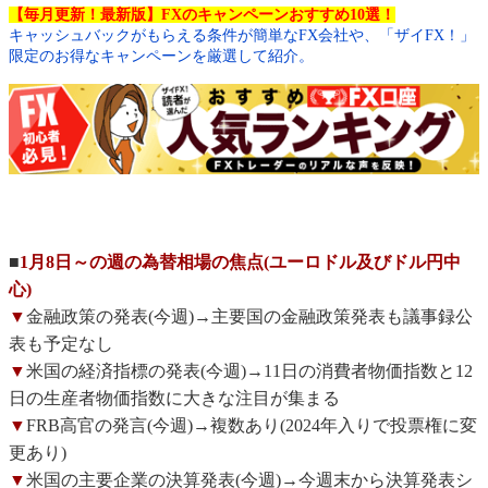
【毎月更新！最新版】FXのキャンペーンおすすめ10選！
キャッシュバックがもらえる条件が簡単なFX会社や、「ザイFX！」
限定のお得なキャンペーンを厳選して紹介。
■
1月8日～の週の為替相場の焦点(ユーロドル及びドル円中
心)
▼
金融政策の発表(今週)→主要国の金融政策発表も議事録公
表も予定なし
▼
米国の経済指標の発表(今週)→11日の消費者物価指数と12
日の生産者物価指数に大きな注目が集まる
▼
FRB高官の発言(今週)→複数あり(2024年入りで投票権に変
更あり)
▼
米国の主要企業の決算発表(今週)→今週末から決算発表シ