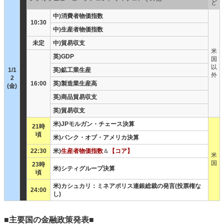
ど
中)消費者物価指数
10:30
中)生産者物価指数
未定
中)貿易収支
米
英)GDP
国
以
1/1
英)鉱工業生産
外
2
16:00
英)製造業生産高
(金)
英)商品貿易収支
英)貿易収支
米)JPモルガン・チェース決算
21時
頃
米)バンク・オブ・アメリカ決算
22:30
米)
生産者物価指数
＆
【コア】
米
国
23時
米)シティグループ決算
頃
米)カシュカリ：ミネアポリス連銀総裁の発言(投票権な
24:00
し)
■主要国の金融政策発表■