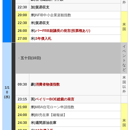
外
22:30
加)貿易収支
20:00
米)
NFIB中小企業楽観指数
22:30
米)貿易収支
米
国
26:00
米)
バーFRB副議長の発言(投票権あり)
27:00
米)
3年債入札
イ
ベ
ン
・
五十日(10日)
ト
な
ど
米
国
09:30
豪)
消費者物価指数
以
1/1
外
0
(水)
23:15
英)
ベイリーBOE総裁の発言
21:00
米)
MBA住宅ローン申請指数
24:00
米)
卸売在庫【確報値】
米
24:30
米)週間原油在庫
国