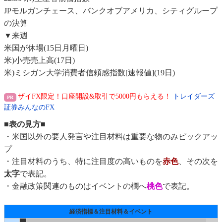
JPモルガンチェース、バンクオブアメリカ、シティグループ
の決算
▼来週
米国が休場(15日月曜日)
米)小売売上高(17日)
米)ミシガン大学消費者信頼感指数[速報値](19日)
ザイFX限定！口座開設&取引で5000円もらえる！
トレイダーズ
証券みんなのFX
■表の見方■
・米国以外の要人発言や注目材料は重要な物のみピックアッ
プ
・注目材料のうち、特に注目度の高いものを
赤色
、その次を
太字
で表記。
・金融政策関連のものはイベントの欄へ
桃色
で表記。
経済指標＆注目材料＆イベント