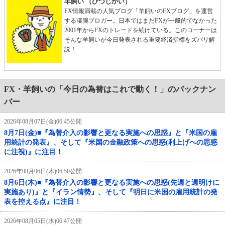
羊飼い （ひつじかい）
FX情報満載の人気ブログ「羊飼いのFXブログ」を運営
する凄腕ブロガー。日本ではまだFXが一般的でなかった
2001年からFXのトレードを続けている。このコーナーは
そんな羊飼いが今日発表される重要経済指標をズバリ解
説！
FX・羊飼いの「今日の為替はこれで動く！」のバックナン
バー
2026年08月07日(金)06:45公開
8月7日(金)■『為替介入の影響と更なる実施への思惑』と『米国の雇
用統計の発表』、そして『米国の金融政策への思惑(利上げへの思惑
に注視)』に注目！
2026年08月06日(木)06:50公開
8月6日(木)■『為替介入の影響と更なる実施への思惑(先週と週明けに
実施あり)』と『イラン情勢』、そして『明日に米国の雇用統計の発
表を控える点』に注目！
2026年08月05日(水)06:47公開