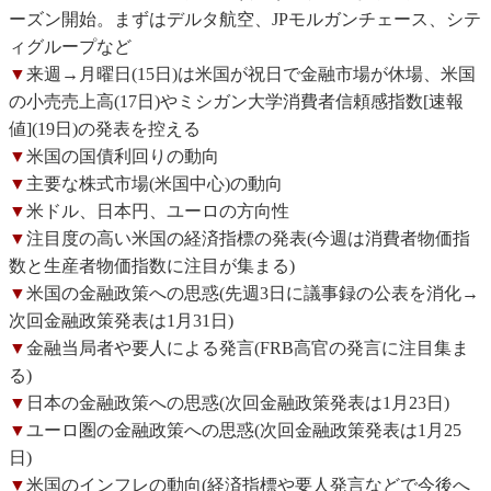
ーズン開始。まずはデルタ航空、JPモルガンチェース、シテ
ィグループなど
▼
来週→月曜日(15日)は米国が祝日で金融市場が休場、米国
の小売売上高(17日)やミシガン大学消費者信頼感指数[速報
値](19日)の発表を控える
▼
米国の国債利回りの動向
▼
主要な株式市場(米国中心)の動向
▼
米ドル、日本円、ユーロの方向性
▼
注目度の高い米国の経済指標の発表(今週は消費者物価指
数と生産者物価指数に注目が集まる)
▼
米国の金融政策への思惑(先週3日に議事録の公表を消化→
次回金融政策発表は1月31日)
▼
金融当局者や要人による発言(FRB高官の発言に注目集ま
る)
▼
日本の金融政策への思惑(次回金融政策発表は1月23日)
▼
ユーロ圏の金融政策への思惑(次回金融政策発表は1月25
日)
▼
米国のインフレの動向(経済指標や要人発言などで今後へ