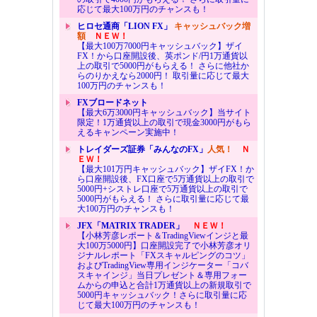
応じて最大100万円のチャンスも！
ヒロセ通商「LION FX」
キャッシュバック増
額
ＮＥＷ！
【最大100万7000円キャッシュバック】ザイ
FX！から口座開設後、英ポンド/円1万通貨以
上の取引で5000円がもらえる！ さらに他社か
らのりかえなら2000円！ 取引量に応じて最大
100万円のチャンスも！
FXブロードネット
【最大6万3000円キャッシュバック】当サイト
限定！1万通貨以上の取引で現金3000円がもら
えるキャンペーン実施中！
トレイダーズ証券「みんなのFX」
人気！
Ｎ
ＥＷ！
【最大101万円キャッシュバック】ザイFX！か
ら口座開設後、FX口座で5万通貨以上の取引で
5000円+シストレ口座で5万通貨以上の取引で
5000円がもらえる！ さらに取引量に応じて最
大100万円のチャンスも！
JFX「MATRIX TRADER」
ＮＥＷ！
【小林芳彦レポート＆TradingViewインジと最
大100万5000円】口座開設完了で小林芳彦オリ
ジナルレポート「FXスキャルピングのコツ」
およびTradingView専用インジケーター「コバ
スキャインジ」当日プレゼント＆専用フォー
ムからの申込と合計1万通貨以上の新規取引で
5000円キャッシュバック！さらに取引量に応
じて最大100万円のチャンスも！