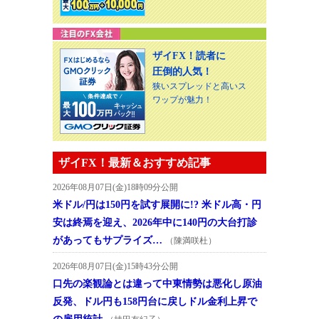
ザイFX！読者に
圧倒的人気！
狭いスプレッドと高いス
ワップが魅力！
ザイFX！最新＆おすすめ記事
2026年08月07日(金)18時09分公開
米ドル/円は150円を試す展開に!? 米ドル高・円
安は終焉を迎え、2026年中に140円の大台打診
があってもサプライズ…
（陳満咲杜）
2026年08月07日(金)15時43分公開
口先の楽観論とは違って中東情勢は悪化し原油
反発、ドル円も158円台に戻しドル金利上昇で