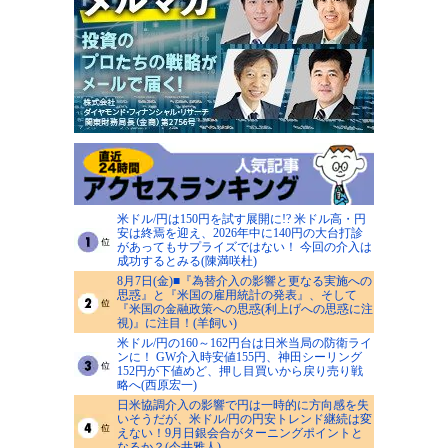
米ドル/円は150円を試す展開に!? 米ドル高・円
安は終焉を迎え、2026年中に140円の大台打診
があってもサプライズではない！ 今回の介入は
成功するとみる(陳満咲杜)
8月7日(金)■『為替介入の影響と更なる実施への
思惑』と『米国の雇用統計の発表』、そして
『米国の金融政策への思惑(利上げへの思惑に注
視)』に注目！(羊飼い)
米ドル/円の160～162円台は日米当局の防衛ライ
ンに！ GW介入時安値155円、神田シーリング
152円が下値めど、押し目買いから戻り売り戦
略へ(西原宏一)
日米協調介入の影響で円は一時的に方向感を失
いそうだが、米ドル/円の円安トレンド継続は変
えない！9月日銀会合がターニングポイントと
なるか？(今井雅人)