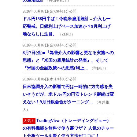
の雇用統計
（持田有紀子）
2026年08月07日(金)09時11分公開
ドル円158円半ば！今晩米雇用統計→介入も一
応警戒。日銀利上げペース加速か？9月利上げ
地ならしに注目。
（ZERO）
2026年08月07日(金)06時45分公開
8月7日(金)■『為替介入の影響と更なる実施への
思惑』と『米国の雇用統計の発表』、そして
『米国の金融政策への思惑(利上…
（羊飼い）
2026年08月06日(木)17時00分公開
日米協調介入の影響で円は一時的に方向感を失
いそうだが、米ドル/円の円安トレンド継続は変
えない！9月日銀会合がターニング…
（今井雅
人）
TradingView（トレーディングビュー）
人気！
の有料機能を無料で使う裏ワザ？ 人気のチャー
ト分析ツールを賢く使う方法がココに！