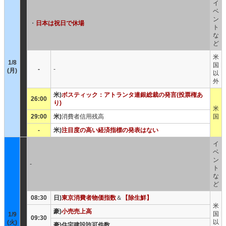
イ
ベ
ン
・
日本は祝日で休場
ト
な
ど
米
1/8
国
-
-
(月)
以
外
米)
ボスティック：アトランタ連銀総裁の発言(投票権あ
26:00
り)
米
29:00
米)
消費者信用残高
国
-
米)
注目度の高い経済指標の発表はない
イ
ベ
ン
-
ト
な
ど
08:30
日)
東京消費者物価指数
＆
【除生鮮】
米
豪)
小売売上高
国
1/9
09:30
以
(火)
豪)住宅建設許可件数