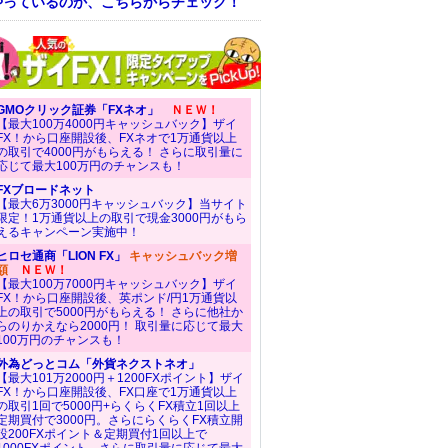
やっているのか、こちらからチェック！
GMOクリック証券「FXネオ」
ＮＥＷ！
【最大100万4000円キャッシュバック】ザイ
FX！から口座開設後、FXネオで1万通貨以上
の取引で4000円がもらえる！ さらに取引量に
応じて最大100万円のチャンスも！
FXブロードネット
【最大6万3000円キャッシュバック】当サイト
限定！1万通貨以上の取引で現金3000円がもら
えるキャンペーン実施中！
ヒロセ通商「LION FX」
キャッシュバック増
額
ＮＥＷ！
【最大100万7000円キャッシュバック】ザイ
FX！から口座開設後、英ポンド/円1万通貨以
上の取引で5000円がもらえる！ さらに他社か
らのりかえなら2000円！ 取引量に応じて最大
100万円のチャンスも！
外為どっとコム「外貨ネクストネオ」
【最大101万2000円＋1200FXポイント】ザイ
FX！から口座開設後、FX口座で1万通貨以上
の取引1回で5000円+らくらくFX積立1回以上
定期買付で3000円。さらにらくらくFX積立開
設200FXポイント＆定期買付1回以上で