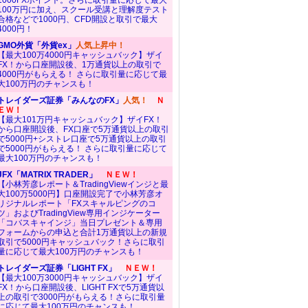
1000FXポイント。さらに取引量に応じて最大
100万円に加え、スクール受講と理解度テスト
合格などで1000円、CFD開設と取引で最大
4000円！
GMO外貨「外貨ex」
人気上昇中！
【最大100万4000円キャッシュバック】ザイ
FX！から口座開設後、1万通貨以上の取引で
4000円がもらえる！ さらに取引量に応じて最
大100万円のチャンスも！
トレイダーズ証券「みんなのFX」
人気！
Ｎ
ＥＷ！
【最大101万円キャッシュバック】ザイFX！
から口座開設後、FX口座で5万通貨以上の取引
で5000円+シストレ口座で5万通貨以上の取引
で5000円がもらえる！ さらに取引量に応じて
最大100万円のチャンスも！
JFX「MATRIX TRADER」
ＮＥＷ！
【小林芳彦レポート＆TradingViewインジと最
大100万5000円】口座開設完了で小林芳彦オ
リジナルレポート「FXスキャルピングのコ
ツ」およびTradingView専用インジケーター
「コバスキャインジ」当日プレゼント＆専用
フォームからの申込と合計1万通貨以上の新規
取引で5000円キャッシュバック！さらに取引
量に応じて最大100万円のチャンスも！
トレイダーズ証券「LIGHT FX」
ＮＥＷ！
【最大100万3000円キャッシュバック】ザイ
FX！から口座開設後、LIGHT FXで5万通貨以
上の取引で3000円がもらえる！さらに取引量
に応じて最大100万円のチャンスも！