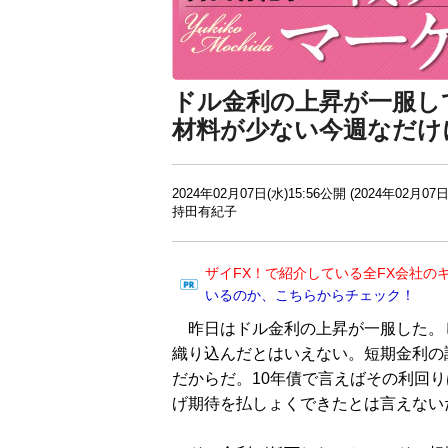
ドル金利の上昇が一服し
材料が少ない今週なだけ
2024年02月07日(水)15:56公開 (2024年02月07日
持田有紀子
ザイFX！で紹介している全FX会社の
いるのか、こちらからチェック！
昨日はドル金利の上昇が一服した。
織り込んだとはいえない。短期金利の
だからだ。10年債で言えばその利回り
げ期待を払しょくできたとは言えない