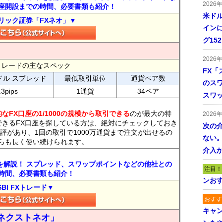
2026
座開設までの時間、必要書類も紹介！
米ドル
リック証券「FXネオ」▼
インに
グ15
2026
FXトレードの主なスペック
FX「
ドル スプレッド
最低取引単位
通貨ペア数
のス
.3pips
1通貨
34ペア
スワ
なFX口座の1/1000の規模から取引できる
のが最大の特
2026
できるFX口座を探している方は、絶対にチェックしておき
次の
評があり、1回の取引で1000万通貨まで注文が出せるの
ない。
らも長く使い続けられます。
介入
トを解説！ スプレッド、スワップポイントなどの他社との
注目！
時間、必要書類も紹介！
ンおす
SBI FXトレード▼
おすす
キャ
ネクストネオ」