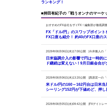
ランキング！
■持田有紀子の「戦うオンナのマーケ
おすすめのFX会社をザイFX！編集部が徹底調
FX「ドル/円」のスワップポイン
FX口座も紹介！ 約40のFX口座
2026年08月06日(木)17:00公開 [今井雅
日米協調介入の影響で円は一時的に
ド継続は変えない！9月日銀会合が
2026年08月06日(木)13:20公開 [西原宏
米ドル/円の160～162円台は日米
シーリング152円が下値めど、押
2026年08月05日(水)09:42公開 [FXデイ