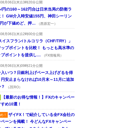
年08月06日(木)13時20分公開
/円の160～162円台は日米当局の防衛ラ
！ GW介入時安値155円、神田シーリン
2円が下値めど、押…
（西原宏一）
年08月06日(木)12時00分公開
スイスフラン/トルコリラ（CHF/TRY）」
ワップポイントを比較！ もっとも高水準の
ップポイントを提供し…
（FX情報局）
年08月06日(木)09時21分公開
介入いつ？日銀利上げペース上げざるを得
円安止まらなければ10月末～11月に追加
か？
（ZERO）
【最新のお得な情報！】FXのキャンペー
すめ10選！
ザイFX！で紹介している全FX会社の
め！
ンペーンを掲載！ 今どんなFXキャンペー