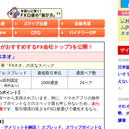
読者がおすすめするFX会社トップ3を公開！
ザイ
Xネオ」
2026
証券「FXネオ」の主なスペック
日米
ドル スプレッド
最低取引単位
通貨ペア数
いそ
ips原則固定
えな
1000通貨
24ペア
7時・例外あり)
人）
めポイント】
ダーから支持されています。特に、スマホアプリの操作
2026
ップポイントなどのスペック面も申し分ないため、
あら
それ
座
です。取引環境の良さをFX口座選びで優先するなら、
勢、
膠着
事】
ト・デメリットを解説！ スプレッド、スワップポイントな