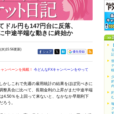
てドル円も147円台に反落、
に中途半端な動きに終始か
(水)15:56更新)
シェア
優先登録
キャンペーンを掲載！
今どんなFXキャンペーンをやって
しかしこれで先週の雇用統計の結果をほぼ完ぺきに
調整具合に比べて、長期金利の上昇がまだ中途半端
は4.50％を上回って来ないと、なかなか早期利下
だろう。