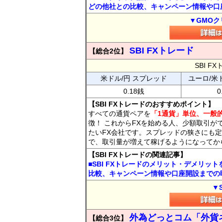
どの他社との比較、キャンペーン情報や口
▼GMOク
SBI FXトレード
【総合2位】
SBI 
米ドル/円 スプレッド
ユーロ/米
0.18銭
0
【SBI FXトレードのおすすめポイント】
すべての通貨ペアを
「1通貨」単位、一般的
徴！ これからFXを始める人、少額取引が
たいFX会社です。スプレッドの狭さにも定
で、取引量が増えて稼げるようになってか
【SBI FXトレードの関連記事】
■SBI FXトレードのメリット・デメリッ
比較、キャンペーン情報や口座開設までの
▼
外為どっとコム「外貨
【総合3位】