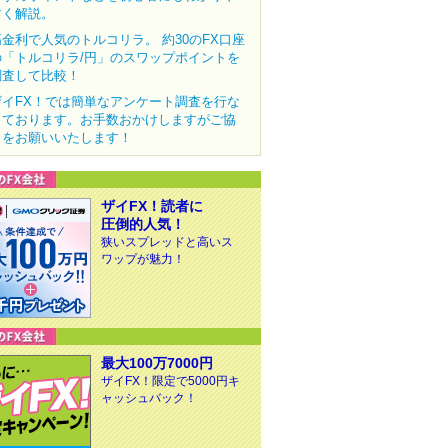
すく解説。
高金利で人気のトルコリラ。 約30のFX口座
の「トルコリラ/円」のスワップポイントを
調査して比較！
ザイFX！では簡単なアンケート調査を行な
っております。お手数おかけしますがご協
力をお願いいたします！
ザイFX！読者に
圧倒的人気！
狭いスプレッドと高いス
ワップが魅力！
最大100万7000円
ザイFX！限定で5000円キ
ャッシュバック！