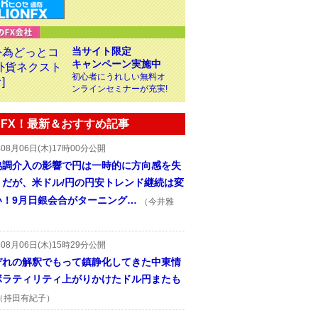
当サイト限定
キャンペーン実施中
初心者にうれしい無料オ
ンラインセミナーが充実!
FX！最新＆おすすめ記事
年08月06日(木)17時00分公開
協調介入の影響で円は一時的に方向感を失
うだが、米ドル/円の円安トレンド継続は変
い！9月日銀会合がターニング…
（今井雅
年08月06日(木)15時29分公開
ぞれの解釈でもって鎮静化してきた中東情
ボラティリティ上がりかけたドル円またも
（持田有紀子）