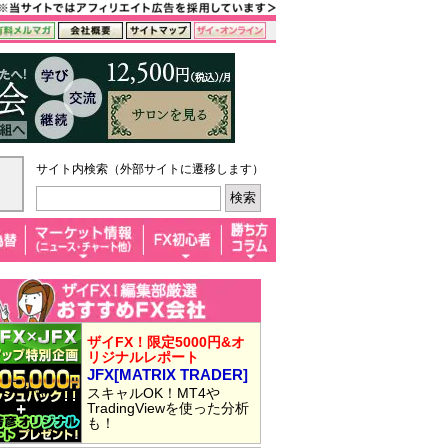
サイト内検索（外部サイトに遷移します）
ザイFX！限定5000円&オ
リジナルレポート
JFX[MATRIX TRADER]
スキャルOK！MT4や
TradingViewを使った分析
も！