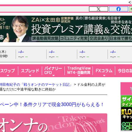
日（木）
--/--
--/--
--/--
--/--
分10秒
--.--
--
--.--
--
--.--
--
--.--
--
持田有紀子の「戦うオンナのマーケット日記」
> ドル金利の上昇が
今週なだけに中途半端な動きに終始か
ペーン中！条件クリアで現金3000円がもらえる！