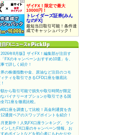
ザイFX！限定で最大
10000円！
トレイダーズ証券[みん
なのFX]
最短当日取引可能！条件達
成でキャッシュバック！
【2026年8月版】ザイFX！編集部が注目す
る「FXのキャンペーンおすすめ10選」を、
記事で詳しく紹介！
世界の株価指数や金、原油など注目のコモ
ディティを取引できるCFD口座を徹底比
較！
少額から取引可能で損失や取引時間が限定
的なバイナリーオプションが取引できる国
内全7口座を徹底比較。
約40口座を調査して比較！高金利通貨を含
む12通貨ペアのスワップポイントを紹介！
毎月更新中！人気FX口座ランキング。 ラン
クインしたFX口座のキャンペーン情報、お
すすめポイントなどを初心者にもわかりや