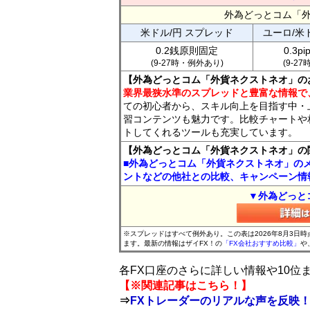
外為どっとコム「
米ドル/円 スプレッド
ユーロ/米
0.2銭原則固定
0.3p
(9-27時・例外あり)
(9-2
【外為どっとコム「外貨ネクストネオ」の
業界最狭水準のスプレッドと豊富な情報で
ての初心者から、スキル向上を目指す中・
習コンテンツも魅力です。比較チャートや
トしてくれるツールも充実しています。
【外為どっとコム「外貨ネクストネオ」の
■外為どっとコム「外貨ネクストネオ」の
ントなどの他社との比較、キャンペーン情
▼外為どっと
※スプレッドはすべて例外あり。この表は2026年8月3日
ます。最新の情報はザイFX！の
「FX会社おすすめ比較」
や
各FX口座のさらに詳しい情報や10
【※関連記事はこちら！】
⇒
FXトレーダーのリアルな声を反映！