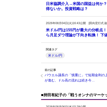
日米協調介入→米国の国益は何か？
得ないか。投資戦略は？
2026年08月04日(火)16:43公開 [田向宏行式 
米ドル/円は155円が最大の分岐点！
ら月足ダウ理論が下向き転換！ 下値
関連タグ
米ドル/円
前の記事
パウエル議長の「慎重に」で短期金利の
が進む、ドル高の流れは続き今…
■持田有紀子の「戦うオンナのマーケ
2026年08月06日(木)15:29公開