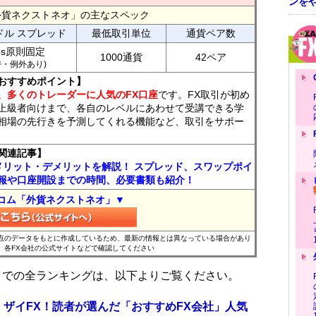
ンを
外貨ネクストネオ」の主なスペック
ドル スプレッド
最低取引単位
通貨ペア数
ips原則固定
1000通貨
42ペア
7時・例外あり)
おすすめポイント】
、多くのトレーダーに人気のFX口座
です。FX取引が初め
上級者向けまで、各自のレベルにあわせて受講できる学
相場の先行きを予測してくれる機能など、取引をサポー
関連記事】
メリット・デメリットを解説！ スプレッド、スワップポイ
報や口座開設までの時間、必要書類も紹介！
コム「外貨ネクストネオ」▼
時点のデータをもとに作成しているため、最新の情報とは異なっている場合があり
、各FX会社の公式サイトなどで確認してください
位までの全ランキングは、以下よりご覧ください。
 ザイFX！読者が選んだ「おすすめFX会社」人気