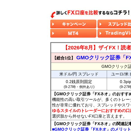
【2026年8月】ザイFX！
GMOクリック証券「F
【総合1位】
GMOクリック
米ドル/円 スプレッド
ユーロ/米
0.2銭原則固定
0.3p
(9-27時・例外あり)
(9-2
【GMOクリック証券「FXネオ」のおすす
機能性の高い取引ツールが、多くのトレー
性が非常に優れており、スプレッドやスワ
ゆるスタイルのトレーダーにおすすめの口
選択肢から外せないFX口座と言えます。
【GMOクリック証券「FXネオ」の関連記
■GMOクリック証券「FXネオ」のメリッ