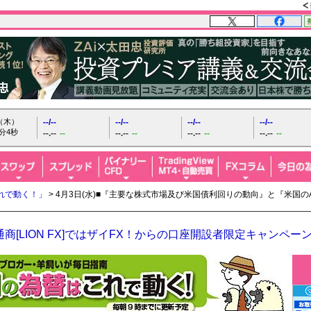
日（木）
--/--
--/--
--/--
--/--
分5秒
--.--
--
--.--
--
--.--
--
--.--
--
れで動く！」
> 4月3日(水)■『主要な株式市場及び米国債利回りの動向』と『米国の
商[LION FX]ではザイFX！からの口座開設者限定キャンペー