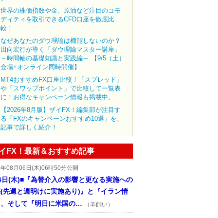
世界の株価指数や金、原油など注目のコモ
ディティを取引できるCFD口座を徹底比
較！
なぜあなたのダウ理論は機能しないのか？
田向宏行が導く「ダウ理論マスター講座」
～時間軸の基礎知識と実践編～ 【9/5（土）
会場+オンライン同時開催】
MT4おすすめFX口座比較！「スプレッド」
や「スワップポイント」で比較して一覧表
に！お得なキャンペーン情報も掲載中。
【2026年8月版】ザイFX！編集部が注目す
る「FXのキャンペーンおすすめ10選」を、
記事で詳しく紹介！
イFX！最新＆おすすめ記事
6年08月06日(木)06時50分公開
6日(木)■『為替介入の影響と更なる実施への
(先週と週明けに実施あり)』と『イラン情
』、そして『明日に米国の…
（羊飼い）