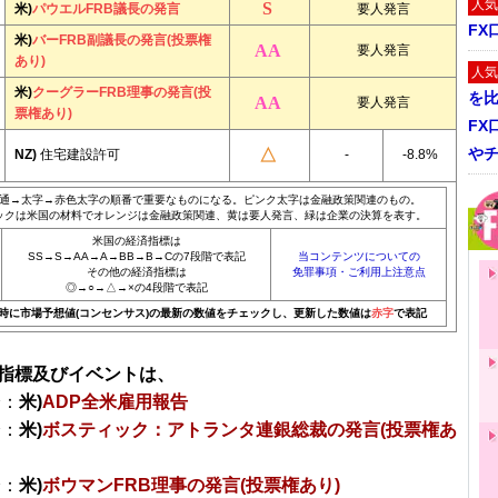
人気
米)
パウエルFRB議長の発言
要人発言
FX
米)
バーFRB副議長の発言(投票権
要人発言
あり)
人気
米)
クーグラーFRB理事の発言(投
を
要人発言
票権あり)
FX
や
NZ)
住宅建設許可
-
-8.8%
通→太字→赤色太字の順番で重要なものになる。ピンク太字は金融政策関連のもの。
ックは米国の材料でオレンジは金融政策関連、黄は要人発言、緑は企業の決算を表す。
米国の経済指標は
SS→S→AA→A→BB→B→Cの7段階で表記
当コンテンツについての
その他の経済指標は
免罪事項・ご利用上注意点
◎→○→△→×の4段階で表記
20時に市場予想値(コンセンサス)の最新の数値をチェックし、更新した数値は
赤字
で表記
指標及びイベントは、
分：
米)
ADP全米雇用報告
分：
米)
ボスティック：アトランタ連銀総裁の発言(投票権あ
分：
米)
ボウマンFRB理事の発言(投票権あり)