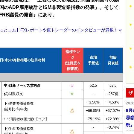
国のADP雇用統計とISM非製造業指数の発表』、そして
FRB議長の発言』にあり。
っとコム】FXレポートや億トレーダーのインタビューが満載！マ
指標ラン
ク
市場
前回
3日(水)の為替相場の注目材料
(注目度＆
予想値
発表値
影響度)
中)財新サービス業PMI
52.5
52.5
ザ
仏)
財政収支
-
-257億
+3.50%
+4.53%
202
ト)
消費者物価指数
[前月比/前年比]
8月
+69.05%
+67.07%
思惑
↑・
消費者物価指数【コア】
+75.19%
+72.89%
勢
-
+3.74%
ト)
生産者物価指数