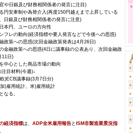
高官や日銀及び財務相関係者の発言に注目)
る円安牽制や為替介入(再度150円越えまで上昇している
、日銀及び財務相関係者の発言に注意)
日本円、ユーロの方向性
ンフレの動向(経済指標や要人発言などで今後への思惑)
融政策への思惑(次回金融政策発表は4月26日)
の金融政策への思惑(4日に議事録の公表あり、次回金融政
11日)
を中心とした商品市場の動向
注目材料(今週)↓
：欧)ECB議事録(3月7日分)
：加)雇用統計、米)雇用統計
となる。
の経済指標
は、
ADP全米雇用報告
と
ISM非製造業景況指
。