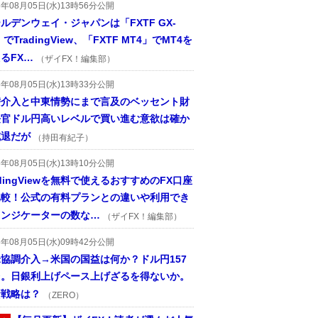
6年08月05日(水)13時56分公開
ルデンウェイ・ジャパンは「FXTF GX-
」でTradingView、「FXTF MT4」でMT4を
るFX…
（ザイFX！編集部）
6年08月05日(水)13時33分公開
替介入と中東情勢にまで言及のベッセント財
長官ドル円高いレベルで買い進む意欲は確か
減退だが
（持田有紀子）
6年08月05日(水)13時10分公開
adingViewを無料で使えるおすすめのFX口座
比較！公式の有料プランとの違いや利用でき
インジケーターの数な…
（ザイFX！編集部）
6年08月05日(水)09時42分公開
協調介入→米国の国益は何か？ドル円157
台。日銀利上げペース上げざるを得ないか。
資戦略は？
（ZERO）