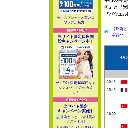
向』と『米
『パウエル
狭いスプレッドと高いス
ワップが魅力！
【外為ど
ネ育ch
当サイト限定口座開
設キャンペーン中！
4月
-
10:45
ザイFX！限定4000円キャ
ッシュバックがもらえ
15:45
る！
当サイト限定
キャンペーン実施中
16:00
初心者にうれしい無料オ