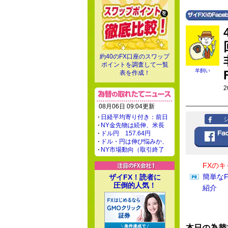
約40のFX口座のスワップ
ポイントを調査して一覧
羊飼い
表を作成！
2
08月06日 09:04更新
日経平均寄り付き：前日
NY金先物は続伸、米長
ドル円 157.64円
ドル・円は伸び悩みか、
NY市場動向（取引終了
FXの
簡単な
ザイFX！読者に
圧倒的人気！
紹介
本日の為替