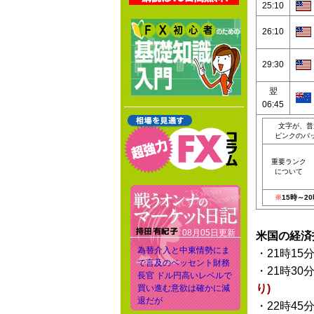
25:10
26:10
29:30
翌
06:45
文字が、普
ピンクのバ
重要ランク
について
※
15時～
08月05日更新
米国の経済
為替介入と中東情勢にま
・21時15
で言及のベッセント財務
・21時30
長官 ドル円高いレベルで
り)
買い進む意欲は確かに減
退だが
・22時45