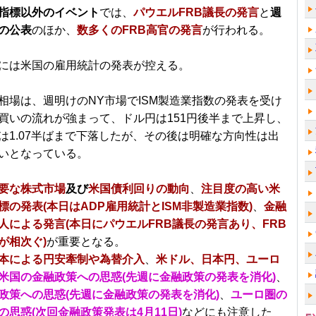
指標以外のイベント
では、
パウエルFRB議長の発言
と
週
の公表
のほか、
数多くのFRB高官の発言
が行われる。
には米国の雇用統計の発表が控える。
相場は、週明けのNY市場でISM製造業指数の発表を受け
買いの流れが強まって、ドル円は151円後半まで上昇し、
は1.07半ばまで下落したが、その後は明確な方向性は出
いとなっている。
要な株式市場
及び
米国債利回りの動向
、
注目度の高い米
標の発表(本日はADP雇用統計とISM非製造業指数)
、
金融
人による発言(本日にパウエルFRB議長の発言あり、FRB
が相次ぐ)
が重要となる。
本による円安牽制や為替介入
、
米ドル、日本円、ユーロ
米国の金融政策への思惑(先週に金融政策の発表を消化)
、
政策への思惑(先週に金融政策の発表を消化)
、
ユーロ圏の
の思惑(次回金融政策発表は4月11日)
などにも注意した