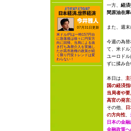
一方、
経済
間原油在庫
また、週末
07月31日更新
米ドル/円は一時157円台
に急落後は徐々に円安方
今週の為替
向に回帰。当局による抜
き打ち為替介入を実施し
て、米ドル
たが高市政権の政策が続
く限り円安トレンドは変
ユーロドル
わらない！
ずに揉み合
本日は、
主
国の経済指
当局者や要
高官の発言
その他、
日
の方向性
、
日本の金融
金融政策へ