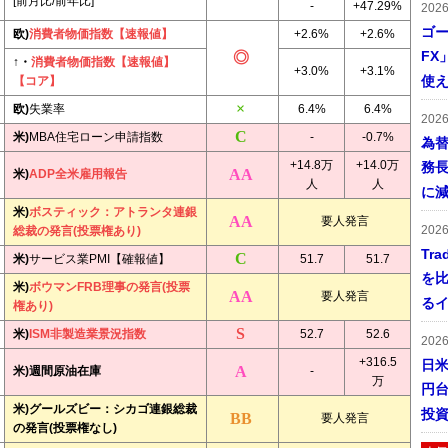
[前月比/前年比]
-
+47.29%
202
ゴー
欧)
消費者物価指数【速報値】
+2.6%
+2.6%
FX
↑・
消費者物価指数【速報値】
+3.0%
+3.1%
使え
【コア】
欧)
失業率
6.4%
6.4%
202
米)
MBA住宅ローン申請指数
-
-0.7%
為
+14.8万
+14.0万
務
米)
ADP全米雇用報告
人
人
に
米)
ボスティック：アトランタ連銀
要人発言
202
総裁の発言(投票権あり)
Tr
米)
サービス業PMI【確報値】
51.7
51.7
を
米)
ボウマンFRB理事の発言(投票
要人発言
る
権あり)
米)
ISM非製造業景況指数
52.7
52.6
202
+316.5
日米
米)週間原油在庫
-
万
円
米)グールズビー：シカゴ連銀総裁
投
要人発言
の発言(投票権なし)