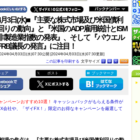
4月3日(水)■『主要な株式市場及び米国債利
回りの動向』と『米国のADP雇用統計とISM
非製造業指数の発表』、そして『パウエル
FRB議長の発言』に注目！
024年04月03日(水)07:30公開 [2024年04月03日(水)07:30更新]
この記事を印刷する
文字サイズ
シェア
ポスト
ブックマーク
キャンペーンおすすめ10選！
キャッシュバックがもらえる条件が
FX会社や、「ザイFX！」限定のお得なキャンペーンを厳選して
相場の焦点は、『主要な株式市場及び米国債利回りの動