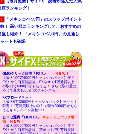
【毎月更新】ザイFX！読者が選んだ人気
！
口座ランキング！
「メキシコペソ/円」のスワップポイント
！
比較！ 高い順にランキングして、おすすめの
口座も紹介！ 「メキシコペソ/円」の見通し
チャートも確認
GMOクリック証券「FXネオ」
ＮＥＷ！
【最大100万4000円キャッシュバック】ザイ
FX！から口座開設後、FXネオで1万通貨以上
の取引で4000円がもらえる！ さらに取引量に
応じて最大100万円のチャンスも！
FXブロードネット
【最大6万3000円キャッシュバック】当サイト
限定！1万通貨以上の取引で現金3000円がもら
えるキャンペーン実施中！
ヒロセ通商「LION FX」
キャッシュバック増
額
ＮＥＷ！
【最大100万7000円キャッシュバック】ザイ
FX！から口座開設後、英ポンド/円1万通貨以