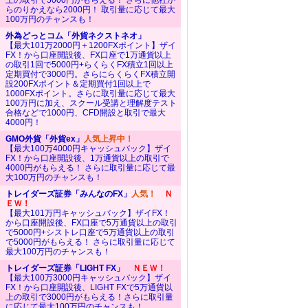
上の取引で5000円がもらえる！ さらに他社か
らのりかえなら2000円！ 取引量に応じて最大
100万円のチャンスも！
外為どっとコム「外貨ネクストネオ」
【最大101万2000円＋1200FXポイント】ザイ
FX！から口座開設後、FX口座で1万通貨以上
の取引1回で5000円+らくらくFX積立1回以上
定期買付で3000円。さらにらくらくFX積立開
設200FXポイント＆定期買付1回以上で
1000FXポイント。さらに取引量に応じて最大
100万円に加え、スクール受講と理解度テスト
合格などで1000円、CFD開設と取引で最大
4000円！
GMO外貨「外貨ex」
人気上昇中！
【最大100万4000円キャッシュバック】ザイ
FX！から口座開設後、1万通貨以上の取引で
4000円がもらえる！ さらに取引量に応じて最
大100万円のチャンスも！
トレイダーズ証券「みんなのFX」
人気！
Ｎ
ＥＷ！
【最大101万円キャッシュバック】ザイFX！
から口座開設後、FX口座で5万通貨以上の取引
で5000円+シストレ口座で5万通貨以上の取引
で5000円がもらえる！ さらに取引量に応じて
最大100万円のチャンスも！
トレイダーズ証券「LIGHT FX」
ＮＥＷ！
【最大100万3000円キャッシュバック】ザイ
FX！から口座開設後、LIGHT FXで5万通貨以
上の取引で3000円がもらえる！さらに取引量
に応じて最大100万円のチャンスも！