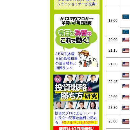
ンラインセミナーが充実!
18:00
20:00
21:15
8月6日(木曜
日)の為替相場
の注目材料と
21:30
指標ランク
22:45
23:00
23:30
投資のプロによるトレード
に役立つ記事が無料で読め
25:00
る！
FXメルマガも配信中！