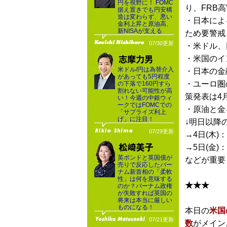
円を視野に！ FOMC
り、FRB
据え置きでも円安構
造は変わらず、悪い
・日本によ
金利上昇と原油高、
新NISAが支える
ため要警戒
07/30更新
・米ドル、
・米国のイ
米ドル/円は為替介入
・日本の金
があっても5円程度
・ユーロ圏
の下落で160円すら
割れない可能性が高
策発表は4月
い！今週の中銀ウィ
ークではFOMCでの
・原油と金
「サプライズ利上
げ」に注目！
↓明日以降の
07/29更新
→4日(木)
→5日(金)
英ポンドと英国債が
などが重要
売りで反応したバー
ナム新首相の「柔軟
性」は何を意味する
★★★
のか？バーナム政権
が失敗すれば英国の
将来は本当に厳しい
ものになる！
本日の
米国
07/21更新
数
がメイン