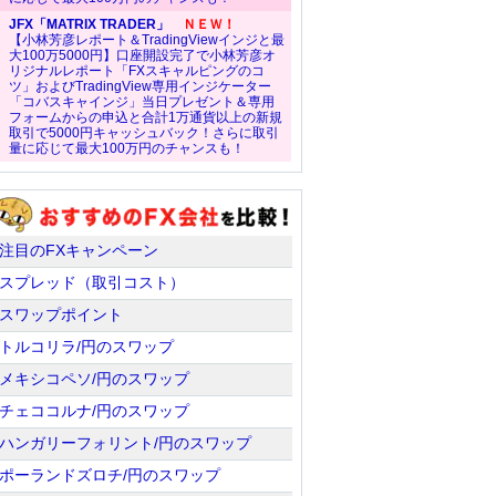
JFX「MATRIX TRADER」
ＮＥＷ！
【小林芳彦レポート＆TradingViewインジと最
大100万5000円】口座開設完了で小林芳彦オ
リジナルレポート「FXスキャルピングのコ
ツ」およびTradingView専用インジケーター
「コバスキャインジ」当日プレゼント＆専用
フォームからの申込と合計1万通貨以上の新規
取引で5000円キャッシュバック！さらに取引
量に応じて最大100万円のチャンスも！
注目のFXキャンペーン
スプレッド（取引コスト）
スワップポイント
トルコリラ/円のスワップ
メキシコペソ/円のスワップ
チェココルナ/円のスワップ
ハンガリーフォリント/円のスワップ
ポーランドズロチ/円のスワップ