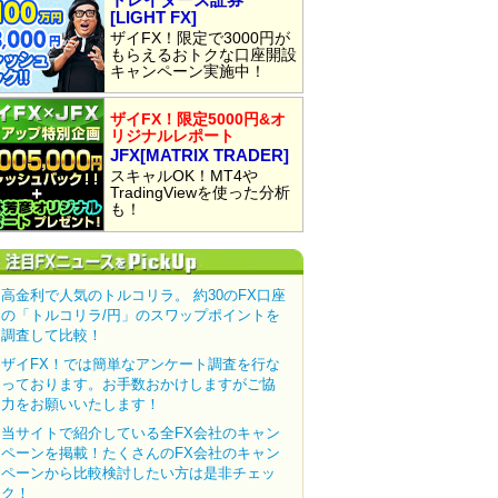
[LIGHT FX]
ザイFX！限定で3000円が
もらえるおトクな口座開設
キャンペーン実施中！
ザイFX！限定5000円&オ
リジナルレポート
JFX[MATRIX TRADER]
スキャルOK！MT4や
TradingViewを使った分析
も！
高金利で人気のトルコリラ。 約30のFX口座
の「トルコリラ/円」のスワップポイントを
調査して比較！
ザイFX！では簡単なアンケート調査を行な
っております。お手数おかけしますがご協
力をお願いいたします！
当サイトで紹介している全FX会社のキャン
ペーンを掲載！たくさんのFX会社のキャン
ペーンから比較検討したい方は是非チェッ
ク！