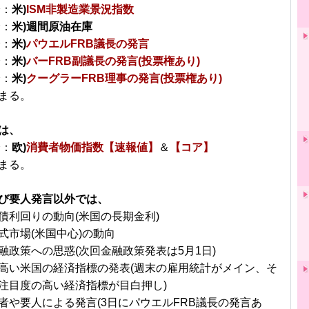
分：
米)
ISM非製造業景況指数
分：
米)週間原油在庫
分：
米)
パウエルFRB議長の発言
分：
米)
バーFRB副議長の発言(投票権あり)
分：
米)
クーグラーFRB理事の発言(投票権あり)
まる。
は、
分：
欧)
消費者物価指数【速報値】
＆
【コア】
まる。
び要人発言以外では、
債利回りの動向(米国の長期金利)
式市場(米国中心)の動向
融政策への思惑(次回金融政策発表は5月1日)
高い米国の経済指標の発表(週末の雇用統計がメイン、そ
注目度の高い経済指標が目白押し)
者や要人による発言(3日にパウエルFRB議長の発言あ