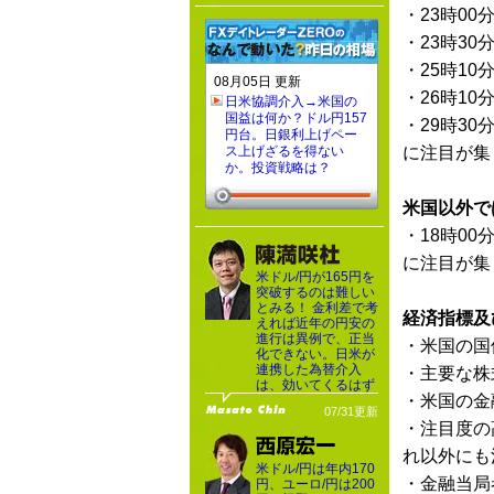
・23時00
・23時30
・25時10
08月05日 更新
・26時10
日米協調介入→米国の
国益は何か？ドル円157
・29時30
円台。日銀利上げペー
ス上げざるを得ない
に注目が集
か。投資戦略は？
米国以外で
・18時00
に注目が集
米ドル/円が165円を
突破するのは難しい
とみる！ 金利差で考
経済指標及
えれば近年の円安の
進行は異例で、正当
・米国の国
化できない。日米が
連携した為替介入
・主要な株
は、効いてくるはず
・米国の金
07/31更新
・注目度の
れ以外にも
米ドル/円は年内170
・金融当局
円、ユーロ/円は200