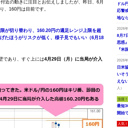
0円付近の動きに注目とお伝えしましたが、昨日、6月
ドル
おり、160円は目前です。
応警
地な
2026
上限が切り替わり、160.20円の週足レンジ上限を超
8月7
げたほうがリスクが低く、様子見でもいい（6月18
思惑
『米
の壁であり、すぐ上には
4月29日（月）に当局が介入
2026
日米
いそ
えな
人）
注目！
最短
開始
人気！