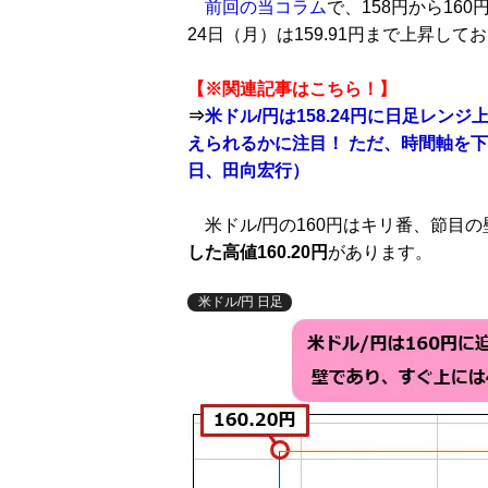
前回の当コラム
で、158円から16
24日（月）は159.91円まで上昇して
【※関連記事はこちら！】
⇒
米ドル/円は158.24円に日足レンジ
えられるかに注目！ ただ、時間軸を下
日、田向宏行）
米ドル/円の160円はキリ番、節目
した高値160.20円
があります。
米ドル/円 日足