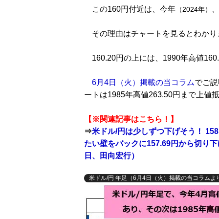
この160円付近は、今年
（2024年）
その理由はチャートを見るとわかり
160.20円の上には、1990年高値16
6月4日（火）掲載の当コラム
でご説
ートは1985年高値263.50円まで上
【※関連記事はこちら！】
⇒
米ドル/円は少しずつ下げそう！ 1
たい壁をバックに157.69円から切り下
日、田向宏行）
米ドル/円 年足（6月4日（火）掲載の当コラムよ