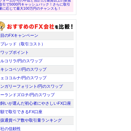
フォームからの申込と合計1万通貨以上の新規
取引で5000円キャッシュバック！さらに取引
量に応じて最大100万円のチャンスも！
注目のFXキャンペーン
スプレッド（取引コスト）
スワップポイント
トルコリラ/円のスワップ
メキシコペソ/円のスワップ
チェココルナ/円のスワップ
ハンガリーフォリント/円のスワップ
ポーランドズロチ/円のスワップ
羊飼いが選んだ初心者にやさしいFX口座
少額で取引できるFX口座
取扱通貨ペア数や取引量ランキング
会社の信頼性