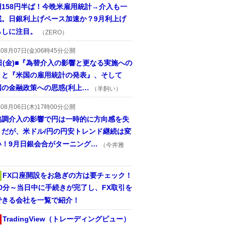
円158円半ば！今晩米雇用統計→介入も一
戒。日銀利上げペース加速か？9月利上げ
らしに注目。
（ZERO）
年08月07日(金)06時45分公開
日(金)■『為替介入の影響と更なる実施への
』と『米国の雇用統計の発表』、そして
国の金融政策への思惑(利上…
（羊飼い）
年08月06日(木)17時00分公開
協調介入の影響で円は一時的に方向感を失
うだが、米ドル/円の円安トレンド継続は変
い！9月日銀会合がターニング…
（今井雅
FX口座開設をお急ぎの方は要チェック！
30分～当日中に手続きが完了し、FX取引を
できる会社を一覧で紹介！
TradingView（トレーディングビュー）