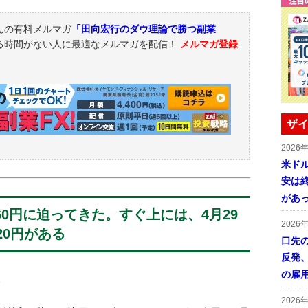
んの有料メルマガ
「田向宏行のダウ理論で勝つ副業
る時間がない人に最適なメルマガを配信！
メルマガ登録
ザイ
2026
米ドル
安は終
があ
60円に迫ってきた。すぐ上には、4月29
2026
20円がある
口先
反発
の雇
。
2026