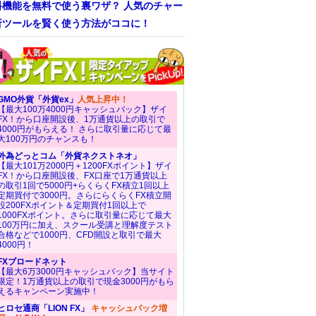
料機能を無料で使う裏ワザ？ 人気のチャー
析ツールを賢く使う方法がココに！
GMO外貨「外貨ex」
人気上昇中！
【最大100万4000円キャッシュバック】ザイ
FX！から口座開設後、1万通貨以上の取引で
4000円がもらえる！ さらに取引量に応じて最
大100万円のチャンスも！
外為どっとコム「外貨ネクストネオ」
【最大101万2000円＋1200FXポイント】ザイ
FX！から口座開設後、FX口座で1万通貨以上
の取引1回で5000円+らくらくFX積立1回以上
定期買付で3000円。さらにらくらくFX積立開
設200FXポイント＆定期買付1回以上で
1000FXポイント。さらに取引量に応じて最大
100万円に加え、スクール受講と理解度テスト
合格などで1000円、CFD開設と取引で最大
4000円！
FXブロードネット
【最大6万3000円キャッシュバック】当サイト
限定！1万通貨以上の取引で現金3000円がもら
えるキャンペーン実施中！
ヒロセ通商「LION FX」
キャッシュバック増