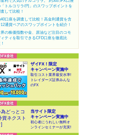
高金利で人気のトルコリラ。 約30のFX口座
の「トルコリラ/円」のスワップポイントを
調査して比較！
約40口座を調査して比較！高金利通貨を含
む12通貨ペアのスワップポイントを紹介！
世界の株価指数や金、原油など注目のコモ
ディティを取引できるCFD口座を徹底比
較！
ザイFX！限定
キャンペーン実施中
取引コスト業界最安水準!
トレイダーズ証券みんな
のFX
当サイト限定
キャンペーン実施中
初心者にうれしい無料オ
ンラインセミナーが充実!