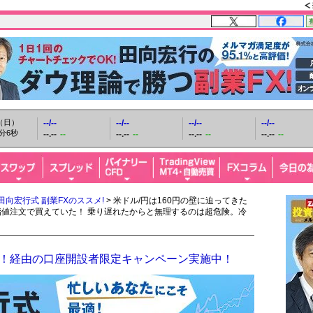
日（日）
--/--
--/--
--/--
--/--
分7秒
--.--
--
--.--
--
--.--
--
--.--
--
田向宏行式 副業FXのススメ!
> 米ドル/円は160円の壁に迫ってきた
逆指値注文で買えていた！ 乗り遅れたからと無理するのは超危険。冷
FX！経由の口座開設者限定キャンペーン実施中！