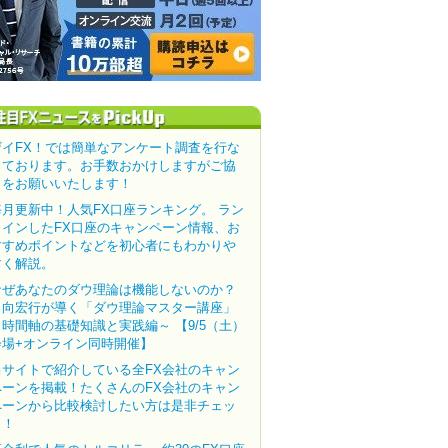
ザイFX！では簡単なアンケート調査を行な
っております。お手数おかけしますがご協
力をお願いいたします！
毎月更新中！人気FX口座ランキング。 ラン
クインしたFX口座のキャンペーン情報、お
すすめポイントなどを初心者にもわかりや
すく解説。
なぜあなたのダウ理論は機能しないのか？
田向宏行が導く「ダウ理論マスター講座」
～時間軸の基礎知識と実践編～ 【9/5（土）
会場+オンライン同時開催】
当サイトで紹介している全FX会社のキャン
ペーンを掲載！たくさんのFX会社のキャン
ペーンから比較検討したい方は是非チェッ
ク！