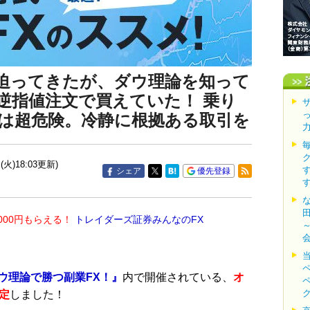
に迫ってきたが、ダウ理論を知って
上を逆指値注文で買えていた！ 乗り
は超危険。冷静に根拠ある取引を
(火)18:03更新)
シェア
優先登録
000円もらえる！
トレイダーズ証券みんなのFX
ウ理論で勝つ副業FX！』
内で開催されている、
オ
定
しました！