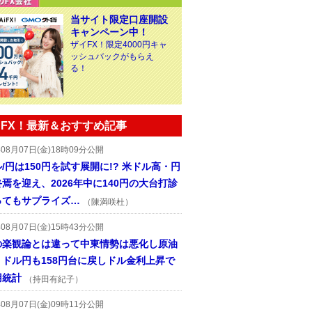
当サイト限定口座開設
キャンペーン中！
ザイFX！限定4000円キャ
ッシュバックがもらえ
る！
FX！最新＆おすすめ記事
年08月07日(金)18時09分公開
/円は150円を試す展開に!? 米ドル高・円
焉を迎え、2026年中に140円の大台打診
ってもサプライズ…
（陳満咲杜）
年08月07日(金)15時43分公開
の楽観論とは違って中東情勢は悪化し原油
、ドル円も158円台に戻しドル金利上昇で
用統計
（持田有紀子）
年08月07日(金)09時11分公開