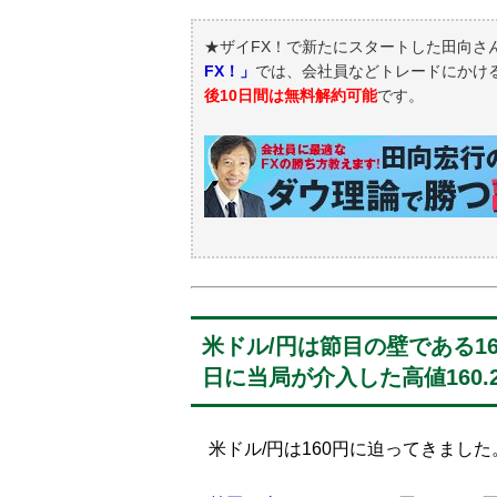
★ザイFX！で新たにスタートした田向さ
FX！」
では、会社員などトレードにかけ
後10日間は無料解約可能
です。
米ドル/円は節目の壁である1
日に当局が介入した高値160.
米ドル/円は160円に迫ってきました