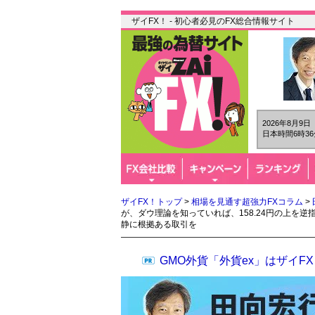
ザイFX！ - 初心者必見のFX総合情報サイト
2026年8月9
日本時間6時36
ザイFX！トップ
>
相場を見通す超強力FXコラム
>
が、ダウ理論を知っていれば、158.24円の上を
静に根拠ある取引を
GMO外貨「外貨ex」はザイ