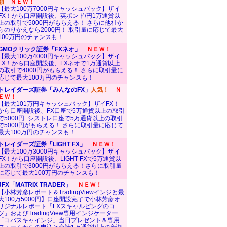
額
ＮＥＷ！
【最大100万7000円キャッシュバック】ザイ
FX！から口座開設後、英ポンド/円1万通貨以
上の取引で5000円がもらえる！ さらに他社か
らのりかえなら2000円！ 取引量に応じて最大
100万円のチャンスも！
GMOクリック証券「FXネオ」
ＮＥＷ！
【最大100万4000円キャッシュバック】ザイ
FX！から口座開設後、FXネオで1万通貨以上
の取引で4000円がもらえる！ さらに取引量に
応じて最大100万円のチャンスも！
トレイダーズ証券「みんなのFX」
人気！
Ｎ
ＥＷ！
【最大101万円キャッシュバック】ザイFX！
から口座開設後、FX口座で5万通貨以上の取引
で5000円+シストレ口座で5万通貨以上の取引
で5000円がもらえる！ さらに取引量に応じて
最大100万円のチャンスも！
トレイダーズ証券「LIGHT FX」
ＮＥＷ！
【最大100万3000円キャッシュバック】ザイ
FX！から口座開設後、LIGHT FXで5万通貨以
上の取引で3000円がもらえる！さらに取引量
に応じて最大100万円のチャンスも！
JFX「MATRIX TRADER」
ＮＥＷ！
【小林芳彦レポート＆TradingViewインジと最
大100万5000円】口座開設完了で小林芳彦オ
リジナルレポート「FXスキャルピングのコ
ツ」およびTradingView専用インジケーター
「コバスキャインジ」当日プレゼント＆専用