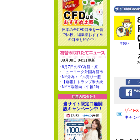
日本の全CFD口座を一覧
で比較。編集部おすすめ
の口座も紹介中！
羊飼い
08月08日 04:31更新
2
8月7日のNY為替・原
ニューヨーク外国為替市
NY外為：ドル売り一服
【速報】トランプ米大統
NY市場動向（午後2時
当サイト限定口座開
設キャンペーン中！
ザイF
キャン