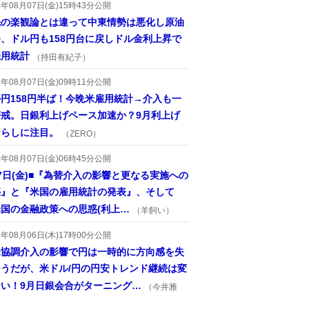
6年08月07日(金)15時43分公開
先の楽観論とは違って中東情勢は悪化し原油
、ドル円も158円台に戻しドル金利上昇で
雇用統計
（持田有紀子）
6年08月07日(金)09時11分公開
円158円半ば！今晩米雇用統計→介入も一
警戒。日銀利上げペース加速か？9月利上げ
ならしに注目。
（ZERO）
6年08月07日(金)06時45分公開
7日(金)■『為替介入の影響と更なる実施への
惑』と『米国の雇用統計の発表』、そして
国の金融政策への思惑(利上…
（羊飼い）
6年08月06日(木)17時00分公開
米協調介入の影響で円は一時的に方向感を失
そうだが、米ドル/円の円安トレンド継続は変
ない！9月日銀会合がターニング…
（今井雅