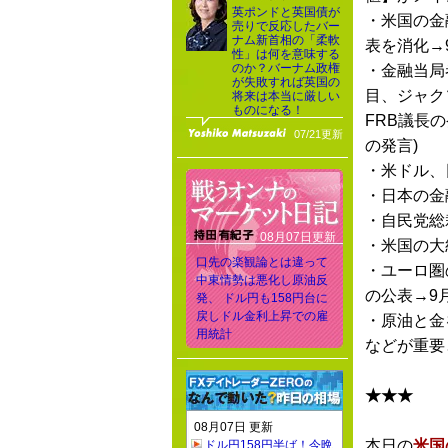
英ポンドと英国債が
・米国の金
売りで反応したバー
ナム新首相の「柔軟
表を消化→
性」は何を意味する
のか？バーナム政権
・金融当局
が失敗すれば英国の
目、ジャク
将来は本当に厳しい
ものになる！
FRB議長
07/21更新
の発言)
・米ドル、
・日本の金
・自民党総裁
08月07日更新
・米国の大
口先の楽観論とは違って
・ユーロ圏
中東情勢は悪化し原油反
の公表→9
発、 ドル円も158円台に
戻しドル金利上昇での雇
・原油と金
用統計
などが重要
★★★
08月07日 更新
本日の
米国
ドル円158円半ば！今晩