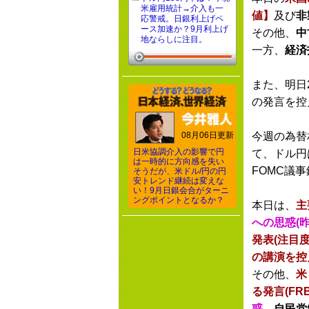
米雇用統計→介入も一
値】
及び
非
応警戒。日銀利上げペ
ース加速か？9月利上げ
その他、
中
地ならしに注目。
一方、
経済
また、明日
の発言を控
08月06日更新
今週の為替
日米協調介入の影響で円
て、ドル円
は一時的に方向感を失い
FOMC議
そうだが、米ドル/円の円
安トレンド継続は変えな
い！9月日銀会合がターニ
ングポイントとなるか？
本日は、
主
への思惑(
発表(注目
の講演を控
その他、
米
る発言(F
惑
、
自民党