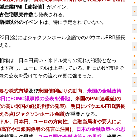
製造業PMI【速報値】
がメイン。
古住宅販売件数
も発表される。
指標以外のイベント
は、特に予定されていない。
23日(金)にはジャクソンホール会議でのパウエルFRB議長
える。
相場は、日本円買い・米ドル売りの流れが優勢となっ
は下落し、ユーロドルは上昇している。昨日のNY市場で
事録の公表を受けてその流れが更に強まった。
要な株式市場
及び
米国債利回りの動向
、
米国の金融政策
昨日にFOMC議事録の公表を消化)
、
米国のPMI[速報値]の
度の高い米国の経済指標の発表)
、
明日にパウエルFRB議長
える点(ジャクソンホール会議)
が重要となる。
ドル、日本円、ユーロの方向性
、
金融当局者や要人によ
RB高官や日銀関係者の発言に注目)
、
日本の金融政策への思
総裁選への思惑
、
ユーロ圏の金融政策への思惑
、
米国の