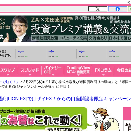
日（金）
--/--
--/--
--/--
--/--
7分18秒
--.--
--
--.--
--
--.--
--
--.--
--
れで動く！」
> 8月22日(木)■『主要な株式市場及び米国債利回りの動向』と『米国の
を控える点(ジャクソンホール会議)』に注目！
商[LION FX]ではザイFX！からの口座開設者限定キャンペー