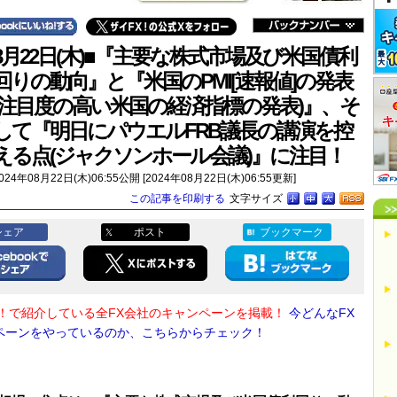
8月22日(木)■『主要な株式市場及び米国債利
回りの動向』と『米国のPMI[速報値]の発表
(注目度の高い米国の経済指標の発表)』、そ
して『明日にパウエルFRB議長の講演を控
える点(ジャクソンホール会議)』に注目！
024年08月22日(木)06:55公開 [2024年08月22日(木)06:55更新]
この記事を印刷する
文字サイズ
シェア
ポスト
ブックマーク
X！で紹介している全FX会社のキャンペーンを掲載！
今どんなFX
ペーンをやっているのか、こちらからチェック！