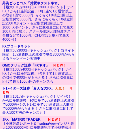
外為どっとコム「外貨ネクストネオ」
【最大101万2000円＋1200FXポイント】ザイ
FX！から口座開設後、FX口座で1万通貨以上
の取引1回で5000円+らくらくFX積立1回以上
定期買付で3000円。さらにらくらくFX積立開
設200FXポイント＆定期買付1回以上で
1000FXポイント。さらに取引量に応じて最大
100万円に加え、スクール受講と理解度テスト
合格などで1000円、CFD開設と取引で最大
4000円！
FXブロードネット
【最大6万3000円キャッシュバック】当サイト
限定！1万通貨以上の取引で現金3000円がもら
えるキャンペーン実施中！
GMOクリック証券「FXネオ」
ＮＥＷ！
【最大100万4000円キャッシュバック】ザイ
FX！から口座開設後、FXネオで1万通貨以上
の取引で4000円がもらえる！ さらに取引量に
応じて最大100万円のチャンスも！
トレイダーズ証券「みんなのFX」
人気！
Ｎ
ＥＷ！
【最大101万円キャッシュバック】ザイFX！
から口座開設後、FX口座で5万通貨以上の取引
で5000円+シストレ口座で5万通貨以上の取引
で5000円がもらえる！ さらに取引量に応じて
最大100万円のチャンスも！
JFX「MATRIX TRADER」
ＮＥＷ！
【小林芳彦レポート＆TradingViewインジと最
大100万5000円】口座開設完了で小林芳彦オ