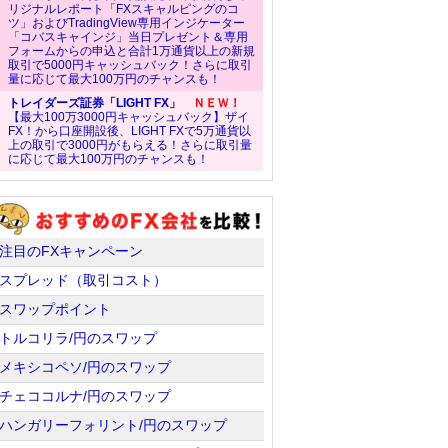
リジナルレポート「FXスキャルピングのコ
ツ」およびTradingView専用インジケーター
「コバスキャインジ」当日プレゼント＆専用
フォームからの申込と合計1万通貨以上の新規
取引で5000円キャッシュバック！さらに取引
量に応じて最大100万円のチャンスも！
トレイダーズ証券「LIGHT FX」
ＮＥＷ！
【最大100万3000円キャッシュバック】ザイ
FX！から口座開設後、LIGHT FXで5万通貨以
上の取引で3000円がもらえる！さらに取引量
に応じて最大100万円のチャンスも！
注目のFXキャンペーン
スプレッド（取引コスト）
スワップポイント
トルコリラ/円のスワップ
メキシコペソ/円のスワップ
チェココルナ/円のスワップ
ハンガリーフォリント/円のスワップ