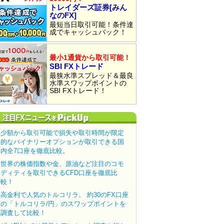
トレイダーズ証券[みん
なのFX]
最短当日取引可能！条件達
成でキャッシュバック！
最小1通貨から取引可能！
SBI FXトレード
最狭水準スプレッド＆最良
水準スワップポイントの
SBI FXトレード！
少額から取引可能で損失や取引時間が限定
的なバイナリーオプションが取引できる国
内全7口座を徹底比較。
世界の株価指数や金、原油など注目のコモ
ディティを取引できるCFD口座を徹底比
較！
高金利で人気のトルコリラ。 約30のFX口座
の「トルコリラ/円」のスワップポイントを
調査して比較！