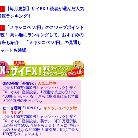
【毎月更新】ザイFX！読者が選んだ人気
！
口座ランキング！
「メキシコペソ/円」のスワップポイント
！
比較！ 高い順にランキングして、おすすめの
口座も紹介！ 「メキシコペソ/円」の見通し
チャートも確認
GMO外貨「外貨ex」
人気上昇中！
【最大100万4000円キャッシュバック】ザイ
FX！から口座開設後、1万通貨以上の取引で
4000円がもらえる！ さらに取引量に応じて最
大100万円のチャンスも！
ヒロセ通商「LION FX」
キャッシュバック増
額
ＮＥＷ！
【最大100万7000円キャッシュバック】ザイ
FX！から口座開設後、英ポンド/円1万通貨以
上の取引で5000円がもらえる！ さらに他社か
らのりかえなら2000円！ 取引量に応じて最大
100万円のチャンスも！