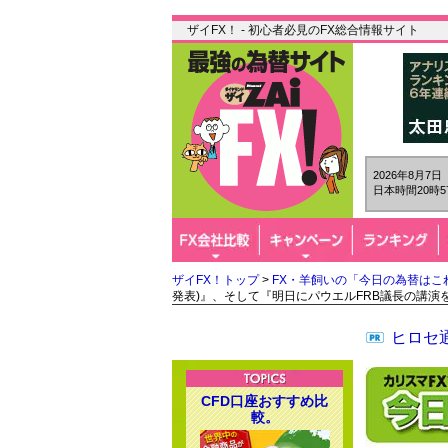
ザイFX！ - 初心者必見のFX総合情報サイト
2026年8月7
日本時間20時5
ザイFX！トップ
>
FX・羊飼いの「今日の為替はこ
発表)』、そして『明日にパウエルFRB議長の講演
ヒロセ通
CFD口座おすすめ比
較。