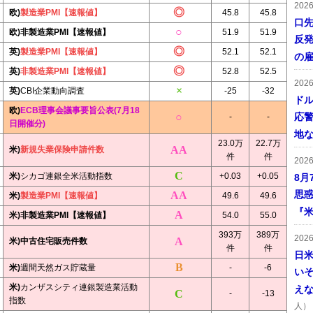
202
欧)
製造業PMI【速報値】
45.8
45.8
口
欧)非製造業PMI【速報値】
51.9
51.9
反発
英)
製造業PMI【速報値】
52.1
52.1
の
英)
非製造業PMI【速報値】
52.8
52.5
202
英)
CBI企業動向調査
-25
-32
ドル
欧)
ECB理事会議事要旨公表(7月18
応
-
-
日開催分)
地
23.0万
22.7万
米)
新規失業保険申請件数
件
件
202
米)
シカゴ連銀全米活動指数
+0.03
+0.05
8月
思
米)
製造業PMI【速報値】
49.6
49.6
『米
米)非製造業PMI【速報値】
54.0
55.0
393万
389万
202
米)中古住宅販売件数
件
件
日
米)
週間天然ガス貯蔵量
-
-6
い
米)
カンザスシティ連銀製造業活動
え
-
-13
指数
人）