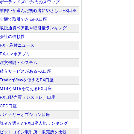
ポーランドズロチ/円のスワップ
羊飼いが選んだ初心者にやさしいFX口座
少額で取引できるFX口座
取扱通貨ペア数や取引量ランキング
会社の信頼性
FX・為替ニュース
FXスマホアプリ
注文機能・システム
積立サービスがあるFX口座
TradingViewを使えるFX口座
MT4やMT5を使えるFX口座
FX自動売買（シストレ）口座
CFD口座
バイナリーオプション口座
読者が選んだFX口座人気ランキング！
ビットコイン取引所・販売所を比較