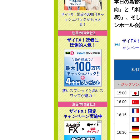
本日の為替
向』と『米
ザイFX！限定4000円キャ
表)』、そ
ッシュバックがもらえ
る！
ンホール会
ザイFX！読者に
ザイFX
圧倒的人気！
ャンペー
8月
・
ジャクソン
狭いスプレッドと高いス
15:00
ワップが魅力！
16:00
ザイFX！限定
16:15
キャンペーン実施中
16:30