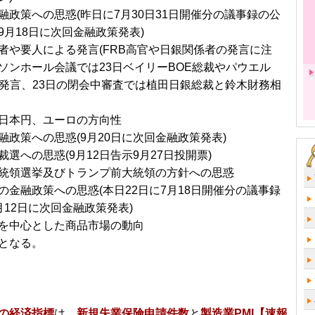
融政策への思惑(昨日に7月30日31日開催分の議事録の公
9月18日に次回金融政策発表)
者や要人による発言(FRB高官や日銀関係者の発言に注
ソンホール会議では23日ベイリーBOE総裁やパウエル
の発言、23日の閉会中審査では植田日銀総裁と鈴木財務相
日本円、ユーロの方向性
融政策への思惑(9月20日に次回金融政策発表)
選への思惑(9月12日告示9月27日投開票)
統領選挙及びトランプ前大統領の方針への思惑
の金融政策への思惑(本日22日に7月18日開催分の議事録
月12日に次回金融政策発表)
を中心とした商品市場の動向
となる。
の経済指標
は、
新規失業保険申請件数
と
製造業PMI【速報