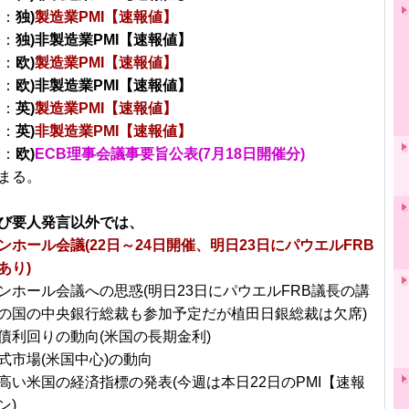
分：
独)
製造業PMI【速報値】
分：
独)非製造業PMI【速報値】
分：
欧)
製造業PMI【速報値】
分：
欧)非製造業PMI【速報値】
分：
英)
製造業PMI【速報値】
分：
英)
非製造業PMI【速報値】
分：
欧)
ECB理事会議事要旨公表(7月18日開催分)
まる。
び要人発言以外では、
ンホール会議(22日～24日開催、明日23日にパウエルFRB
あり)
ンホール会議への思惑(明日23日にパウエルFRB議長の講
の国の中央銀行総裁も参加予定だが植田日銀総裁は欠席)
債利回りの動向(米国の長期金利)
式市場(米国中心)の動向
高い米国の経済指標の発表(今週は本日22日のPMI【速報
ン)