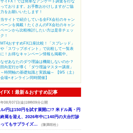
ザイFX！では簡単なアンケート調査を行な
っております。お手数おかけしますがご協
力をお願いいたします！
当サイトで紹介している全FX会社のキャン
ペーンを掲載！たくさんのFX会社のキャン
ペーンから比較検討したい方は是非チェッ
ク！
MT4おすすめFX口座比較！「スプレッド」
や「スワップポイント」で比較して一覧表
に！お得なキャンペーン情報も掲載中。
なぜあなたのダウ理論は機能しないのか？
田向宏行が導く「ダウ理論マスター講座」
～時間軸の基礎知識と実践編～ 【9/5（土）
会場+オンライン同時開催】
イFX！最新＆おすすめ記事
6年08月07日(金)18時09分公開
ル/円は150円を試す展開に!? 米ドル高・円
終焉を迎え、2026年中に140円の大台打診
あってもサプライズ…
（陳満咲杜）