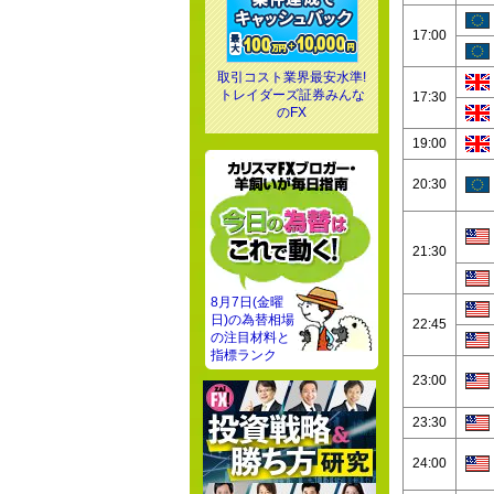
17:00
取引コスト業界最安水準!
トレイダーズ証券みんな
17:30
のFX
19:00
20:30
21:30
8月7日(金曜
日)の為替相場
22:45
の注目材料と
指標ランク
23:00
23:30
24:00