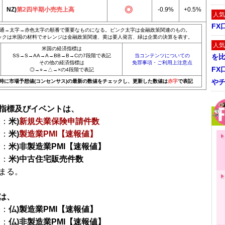
NZ)
第2四半期小売売上高
-0.9%
+0.5%
人気
FX
通→太字→赤色太字の順番で重要なものになる。ピンク太字は金融政策関連のもの。
ックは米国の材料でオレンジは金融政策関連、黄は要人発言、緑は企業の決算を表す。
人気
米国の経済指標は
SS→S→AA→A→BB→B→Cの7段階で表記
当コンテンツについての
を
その他の経済指標は
免罪事項・ご利用上注意点
FX
◎→○→△→×の4段階で表記
や
20時に市場予想値(コンセンサス)の最新の数値をチェックし、更新した数値は
赤字
で表記
指標及びイベントは、
分：
米)
新規失業保険申請件数
分：
米)
製造業PMI【速報値】
分：
米)非製造業PMI【速報値】
分：
米)中古住宅販売件数
まる。
は、
分：
仏)製造業PMI【速報値】
分：
仏)非製造業PMI【速報値】