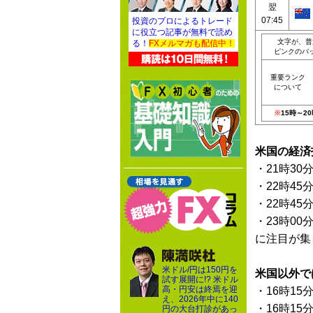
翌
07:45
投資のプロによるトレード
に役立つ記事が無料で読め
文字が、普
る！
FXメルマガも配信中！
ピンクのバ
重要ランク
について
※
15時～
米国の経済
・21時30
・22時45
・22時45
・23時00
に注目が集
米ドル/円は150円を
米国以外で
試す展開に!? 米ドル
高・円安は終焉を迎
・16時15
え、2026年中に140
・16時15
円の大台打診があっ