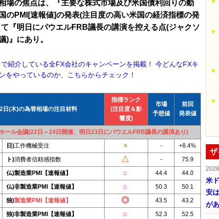
相場の焦点は、『主要な株式市場及び米国債利回りの動
国のPMI[速報値]の発表(注目度の高い米国の経済指標の発
して『明日にパウエルFRB議長の講演を控える点(ジャクソ
議)』にあり。
！で紹介している全FX会社のキャンペーンを掲載！ 今どんなFXキ
ンをやっているのか、こちらからチェック！
指標ランク
市場
前回
22日(木)の為替相場の注目材料
(注目度＆影
予想値
発表値
響度)
ホール会議(22日～24日開催、明日23日にパウエルFRB議長の講演あり)
日)
工作機械受注
-
+8.4%
ザ
ト)
消費者信頼感指数
-
75.9
202
仏)製造業PMI【速報値】
44.4
44.0
米ド
仏)非製造業PMI【速報値】
50.3
50.1
安は
独)
製造業PMI【速報値】
43.5
43.2
が
独)非製造業PMI【速報値】
52.3
52.5