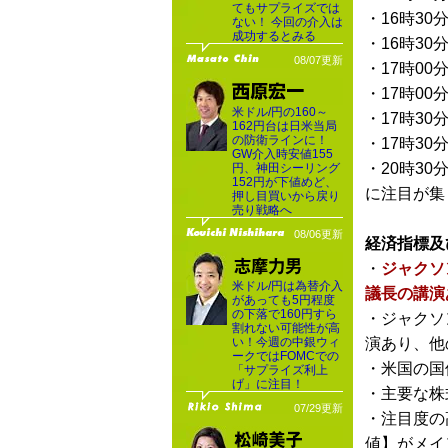
てもサプライズでは
・16時30
ない！ 今回の介入は
成功するとみる
・16時30
08/07更新
・17時00
・17時00
米ドル/円の160～
・17時30
162円台は日米当局
の防衛ラインに！
・17時30
GW介入時安値155
・20時30
円、神田シーリング
152円が下値めど、
に注目が集
押し目買いから戻り
売り戦略へ
08/06更新
経済指標及
・
ジャクソ
米ドル/円は為替介入
議長の講演
があっても5円程度
の下落で160円すら
・ジャクソ
割れない可能性が高
い！今週の中銀ウィ
演あり、他
ークではFOMCでの
・米国の国
「サプライズ利上
げ」に注目！
・主要な株
07/29更新
・注目度の
値】がメイ