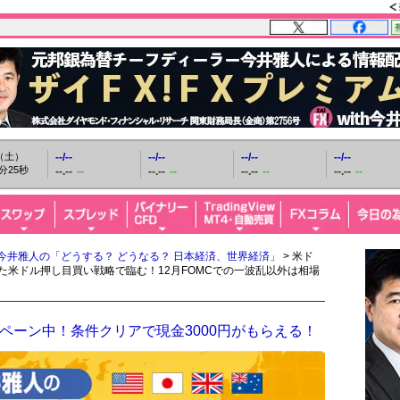
日（土）
--/--
--/--
--/--
--/--
分26秒
--.--
--
--.--
--
--.--
--
--.--
--
今井雅人の「どうする？ どうなる？ 日本経済、世界経済」
> 米ド
した米ドル押し目買い戦略で臨む！12月FOMCでの一波乱以外は相場
ペーン中！条件クリアで現金3000円がもらえる！