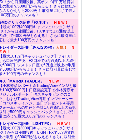
FX！から口座開設後、英ポンド/円1万通貨以
上の取引で5000円がもらえる！ さらに他社か
らのりかえなら2000円！ 取引量に応じて最大
100万円のチャンスも！
GMOクリック証券「FXネオ」
ＮＥＷ！
【最大100万4000円キャッシュバック】ザイ
FX！から口座開設後、FXネオで1万通貨以上
の取引で4000円がもらえる！ さらに取引量に
応じて最大100万円のチャンスも！
トレイダーズ証券「みんなのFX」
人気！
Ｎ
ＥＷ！
【最大101万円キャッシュバック】ザイFX！
から口座開設後、FX口座で5万通貨以上の取引
で5000円+シストレ口座で5万通貨以上の取引
で5000円がもらえる！ さらに取引量に応じて
最大100万円のチャンスも！
JFX「MATRIX TRADER」
ＮＥＷ！
【小林芳彦レポート＆TradingViewインジと最
大100万5000円】口座開設完了で小林芳彦オ
リジナルレポート「FXスキャルピングのコ
ツ」およびTradingView専用インジケーター
「コバスキャインジ」当日プレゼント＆専用
フォームからの申込と合計1万通貨以上の新規
取引で5000円キャッシュバック！さらに取引
量に応じて最大100万円のチャンスも！
トレイダーズ証券「LIGHT FX」
ＮＥＷ！
【最大100万3000円キャッシュバック】ザイ
FX！から口座開設後、LIGHT FXで5万通貨以
上の取引で3000円がもらえる！さらに取引量