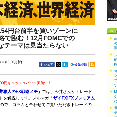
ら154円台前半を買いゾーンに
で臨む！12月FOMCでの
なテーマは見当たらない
(木)13:50更新)
シェア
優先登録
000円キャッシュバック実施中！
井雅人のFX戦略メモ」
では、今井さんがトレード
トを解説します。メルマガ
「ザイFX!FXプレミアム
ので、コラムと合わせてご覧いただきトレードの