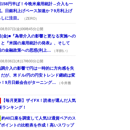
円158円半ば！今晩米雇用統計→介入も一
戒。日銀利上げペース加速か？9月利上げ
らしに注目。
（ZERO）
年08月07日(金)06時45分公開
日(金)■『為替介入の影響と更なる実施への
』と『米国の雇用統計の発表』、そして
国の金融政策への思惑(利上…
（羊飼い）
年08月06日(木)17時00分公開
協調介入の影響で円は一時的に方向感を失
うだが、米ドル/円の円安トレンド継続は変
い！9月日銀会合がターニング…
（今井雅
【毎月更新】ザイFX！読者が選んだ人気
座ランキング！
約40口座を調査して人気12通貨ペアのス
プポイントの比較表を作成！高いスワップ