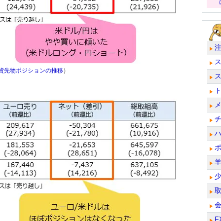
通貨先物ポジションの推移
）
F