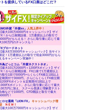
ントを提供しているFX口座はどこだ？
GMO外貨「外貨ex」
人気上昇中！
【最大100万4000円キャッシュバック】ザイ
FX！から口座開設後、1万通貨以上の取引で
4000円がもらえる！ さらに取引量に応じて最
大100万円のチャンスも！
FXブロードネット
【最大6万3000円キャッシュバック】当サイト
限定！1万通貨以上の取引で現金3000円がもら
えるキャンペーン実施中！
外為どっとコム「外貨ネクストネオ」
【最大101万2000円＋1200FXポイント】ザイ
FX！から口座開設後、FX口座で1万通貨以上
の取引1回で5000円+らくらくFX積立1回以上
定期買付で3000円。さらにらくらくFX積立開
設200FXポイント＆定期買付1回以上で
1000FXポイント。さらに取引量に応じて最大
100万円に加え、スクール受講と理解度テスト
合格などで1000円、CFD開設と取引で最大
4000円！
ヒロセ通商「LION FX」
キャッシュバック増
額
ＮＥＷ！
【最大100万7000円キャッシュバック】ザイ