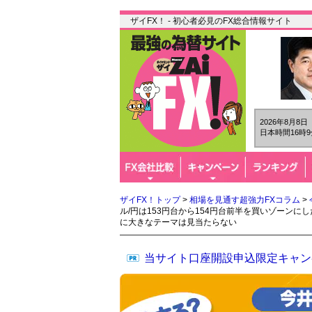
ザイFX！ - 初心者必見のFX総合情報サイト
2026年8月8
日本時間16時9
ザイFX！トップ
>
相場を見通す超強力FXコラム
>
ル/円は153円台から154円台前半を買いゾーンに
に大きなテーマは見当たらない
当サイト口座開設申込限定キャン