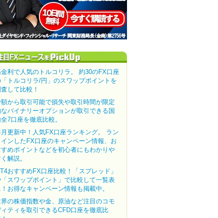
高金利で人気のトルコリラ。 約30のFX口座
の「トルコリラ/円」のスワップポイントを
調査して比較！
少額から取引可能で損失や取引時間が限定
的なバイナリーオプションが取引できる国
内全7口座を徹底比較。
毎月更新中！人気FX口座ランキング。 ラン
クインしたFX口座のキャンペーン情報、お
すすめポイントなどを初心者にもわかりや
すく解説。
MT4おすすめFX口座比較！「スプレッド」
や「スワップポイント」で比較して一覧表
に！お得なキャンペーン情報も掲載中。
世界の株価指数や金、原油など注目のコモ
ディティを取引できるCFD口座を徹底比