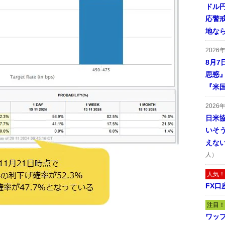
ドル
応警
地な
2026
8月7
思惑
『米
2026
日米
いそ
えな
人）
人気！
FX口
注目！
ワッ