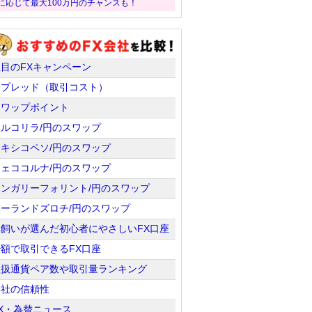
に応じて最大100万円のチャンスも！
注目のFXキャンペーン
スプレッド（取引コスト）
スワップポイント
トルコリラ/円のスワップ
メキシコペソ/円のスワップ
チェココルナ/円のスワップ
ハンガリーフォリント/円のスワップ
ポーランドズロチ/円のスワップ
羊飼いが選んだ初心者にやさしいFX口座
少額で取引できるFX口座
取扱通貨ペア数や取引量ランキング
会社の信頼性
X・為替ニュース