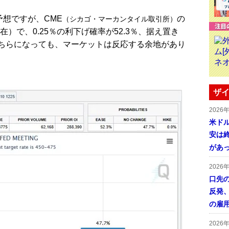
予想ですが、CME
の
（シカゴ・マーカンタイル取引所）
在）で、0.25％の利下げ確率が52.3％、据え置き
どちらになっても、マーケットは反応する余地があり
ザイ
2026
米ドル
安は終
があ
2026
口先
反発
の雇
2026