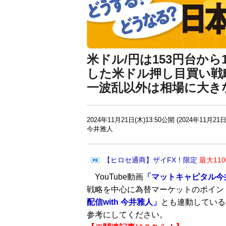
米ドル/円は153円台か
した米ドル押し目買い戦略
一波乱以外は相場に大き
2024年11月21日(木)13:50公開 (2024年11月21日
今井雅人
【ヒロセ通商】ザイFX！限定
最大11
YouTube動画
「マットキャピタル今
戦略を中心に為替マーケットのポイン
配信with 今井雅人」
とも連動している
参考にしてください。