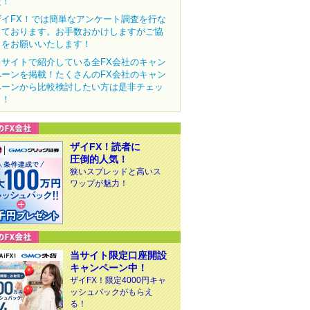
較！
ザイFX！では簡単なアンケート調査を行な
っております。お手数おかけしますがご協
力をお願いいたします！
当サイトで紹介している全FX会社のキャン
ペーンを掲載！たくさんのFX会社のキャン
ペーンから比較検討したい方は是非チェッ
ク！
ザイFX！読者に
圧倒的人気！
狭いスプレッドと高いス
ワップが魅力！
当サイト限定口座開設
キャンペーン中！
ザイFX！限定4000円キャ
ッシュバックがもらえ
る！