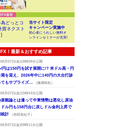
当サイト限定
キャンペーン実施中
初心者にうれしい無料オ
ンラインセミナーが充実!
FX！最新＆おすすめ記事
年08月07日(金)18時09分公開
/円は150円を試す展開に!? 米ドル高・円
焉を迎え、2026年中に140円の大台打診
ってもサプライズ…
（陳満咲杜）
年08月07日(金)15時43分公開
の楽観論とは違って中東情勢は悪化し原油
、ドル円も158円台に戻しドル金利上昇で
用統計
（持田有紀子）
年08月07日(金)09時11分公開