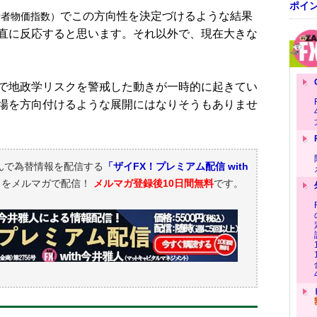
ポイ
でこの方向性を決定づけるような結果
費者物価指数）
直に反応すると思います。それ以外で、現在大きな
で地政学リスクを警戒した動きが一時的に起きてい
場を方向付けるような展開にはなりそうもありませ
んで為替情報を配信する
「ザイFX！プレミアム配信 with
スをメルマガで配信！
メルマガ登録後10日間無料
です。