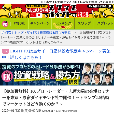
FX比較
キャンペーン
ランキング
スワップ
スプレッド
ザイFX！トップ
>
ザイFX！投資戦略＆勝ち方研究！
> 【参加費無料】FXプロト
レーダー・志摩力男の会場セミナーを東京・原宿ダイヤモンド社で開催！～トラ
ンプ2.0始動でマーケットはどう動くのか？～
LIGHT FXは当サイト口座開設者限定キャンペーン実施
中！詳しくはこちら！
【参加費無料】FXプロトレーダー・志摩力男の
会場セミナ
ーを東京・原宿ダイヤモンド社で開催！
～トランプ2.0始動
でマーケットはどう動くのか？～
2025年01月27日(月)09:00公開
[2025年01月27日(月)09:00更新]