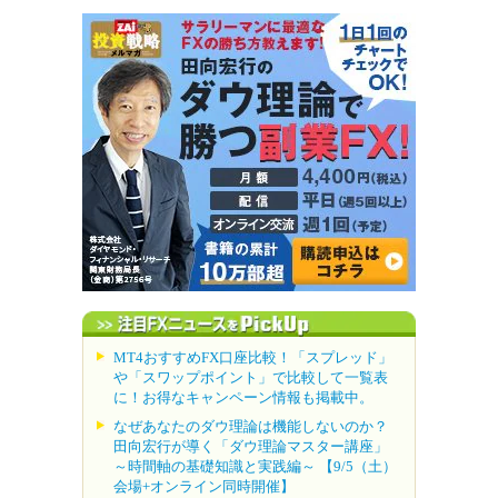
MT4おすすめFX口座比較！「スプレッド」
や「スワップポイント」で比較して一覧表
に！お得なキャンペーン情報も掲載中。
なぜあなたのダウ理論は機能しないのか？
田向宏行が導く「ダウ理論マスター講座」
～時間軸の基礎知識と実践編～ 【9/5（土）
会場+オンライン同時開催】