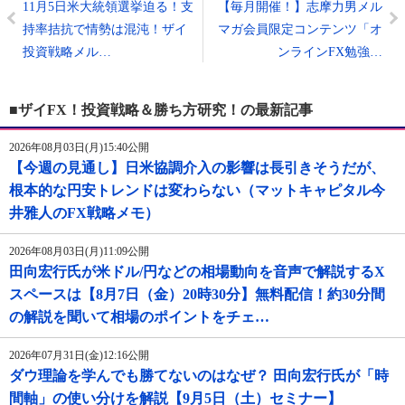
11月5日米大統領選挙迫る！支
【毎月開催！】志摩力男メル
持率拮抗で情勢は混沌！ザイ
マガ会員限定コンテンツ「オ
投資戦略メル…
ンラインFX勉強…
■ザイFX！投資戦略＆勝ち方研究！の最新記事
2026年08月03日(月)15:40公開
【今週の見通し】日米協調介入の影響は長引きそうだが、
根本的な円安トレンドは変わらない（マットキャピタル今
井雅人のFX戦略メモ）
2026年08月03日(月)11:09公開
田向宏行氏が米ドル/円などの相場動向を音声で解説するX
スペースは【8月7日（金）20時30分】無料配信！約30分間
の解説を聞いて相場のポイントをチェ…
2026年07月31日(金)12:16公開
ダウ理論を学んでも勝てないのはなぜ？ 田向宏行氏が「時
間軸」の使い分けを解説【9月5日（土）セミナー】