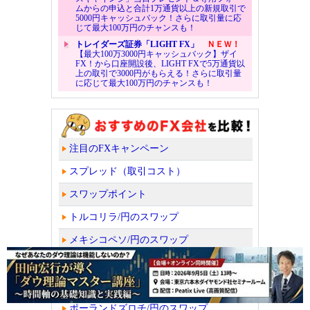
ムからの申込と合計1万通貨以上の新規取引で
5000円キャッシュバック！さらに取引量に応
じて最大100万円のチャンスも！
トレイダーズ証券「LIGHT FX」
ＮＥＷ！
【最大100万3000円キャッシュバック】ザイ
FX！から口座開設後、LIGHT FXで5万通貨以
上の取引で3000円がもらえる！さらに取引量
に応じて最大100万円のチャンスも！
注目のFXキャンペーン
スプレッド（取引コスト）
スワップポイント
トルコリラ/円のスワップ
メキシコペソ/円のスワップ
チェココルナ/円のスワップ
ハンガリーフォリント/円のスワップ
ポーランドズロチ/円のスワップ