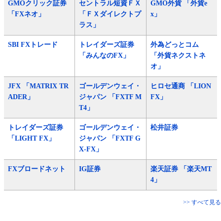
GMOクリック証券
セントラル短資ＦＸ
GMO外貨 「外貨e
「FXネオ」
「ＦＸダイレクトプ
x」
ラス」
SBI FXトレード
トレイダーズ証券
外為どっとコム
「みんなのFX」
「外貨ネクストネ
オ」
JFX 「MATRIX TR
ゴールデンウェイ・
ヒロセ通商 「LION
ADER」
ジャパン 「FXTF M
FX」
T4」
トレイダーズ証券
ゴールデンウェイ・
松井証券
「LIGHT FX」
ジャパン 「FXTF G
X-FX」
FXブロードネット
IG証券
楽天証券 「楽天MT
4」
>> すべて見る