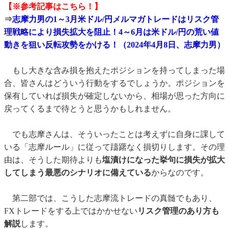
【※参考記事はこちら！】
⇒
志摩力男の1～3月米ドル/円メルマガトレードはリスク管
理戦略により損失拡大を阻止！4～6月は米ドル/円の荒い値
動きを狙い反転攻勢をかける！（2024年4月8日、志摩力男）
もし大きな含み損を抱えたポジションを持ってしまった場
合、皆さんはどういう行動をするでしょうか。ポジションを
保有していれば損失が確定しないから、相場が思った方向に
戻ってくるまで待とうと思うかもしれません。
でも志摩さんは、そういったことは考えずに自身に課して
いる「志摩ルール」に従って躊躇なく損切りします。その理
由は、そうした期待よりも
塩漬けになった挙句に損失が拡大
してしまう最悪のシナリオに備えている
からなのです。
第二部では、こうした志摩流トレードの真髄でもあり、
FXトレードをする上ではかかせない
リスク管理のあり方も
解説
します。