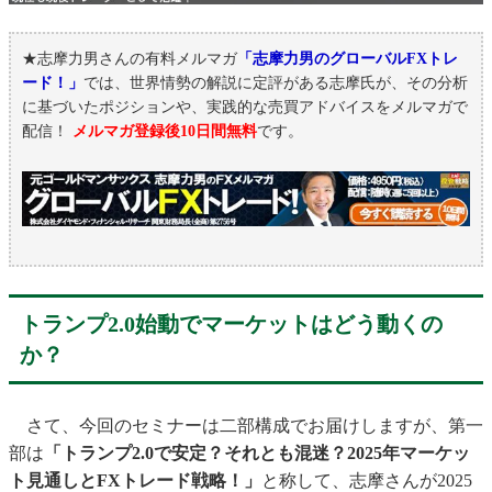
★志摩力男さんの有料メルマガ
「志摩力男のグローバルFXトレ
ード！」
では、世界情勢の解説に定評がある志摩氏が、その分析
に基づいたポジションや、実践的な売買アドバイスをメルマガで
配信！
メルマガ登録後10日間無料
です。
トランプ2.0始動でマーケットはどう動くの
か？
さて、今回のセミナーは二部構成でお届けしますが、第一
部は
「トランプ2.0で安定？それとも混迷？2025年マーケッ
ト見通しとFXトレード戦略！」
と称して、志摩さんが2025