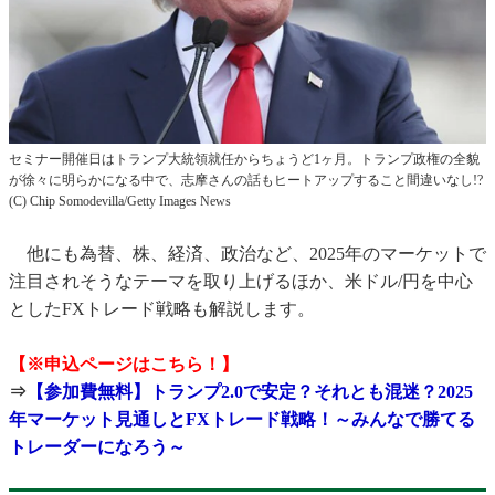
セミナー開催日はトランプ大統領就任からちょうど1ヶ月。トランプ政権の全貌
が徐々に明らかになる中で、志摩さんの話もヒートアップすること間違いなし!?
(C) Chip Somodevilla/Getty Images News
他にも為替、株、経済、政治など、2025年のマーケットで
注目されそうなテーマを取り上げるほか、米ドル/円を中心
としたFXトレード戦略も解説します。
【※申込ページはこちら！】
⇒
【参加費無料】トランプ2.0で安定？それとも混迷？2025
年マーケット見通しとFXトレード戦略！～みんなで勝てる
トレーダーになろう～