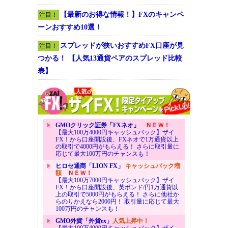
【最新のお得な情報！】FXのキャンペ
注目！
ーンおすすめ10選！
スプレッドが狭いおすすめFX口座が見
注目！
つかる！ 【人気13通貨ペアのスプレッド比較
表】
GMOクリック証券「FXネオ」
ＮＥＷ！
【最大100万4000円キャッシュバック】ザイ
FX！から口座開設後、FXネオで1万通貨以上
の取引で4000円がもらえる！ さらに取引量に
応じて最大100万円のチャンスも！
ヒロセ通商「LION FX」
キャッシュバック増
額
ＮＥＷ！
【最大100万7000円キャッシュバック】ザイ
FX！から口座開設後、英ポンド/円1万通貨以
上の取引で5000円がもらえる！ さらに他社か
らのりかえなら2000円！ 取引量に応じて最大
100万円のチャンスも！
GMO外貨「外貨ex」
人気上昇中！
【最大100万4000円キャッシュバック】ザイ