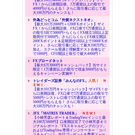
FX！から口座開設後、1万通貨以上の取引で
4000円がもらえる！ さらに取引量に応じて最
大100万円のチャンスも！
外為どっとコム「外貨ネクストネオ」
【最大101万2000円＋1200FXポイント】ザイ
FX！から口座開設後、FX口座で1万通貨以上
の取引1回で5000円+らくらくFX積立1回以上定
期買付で3000円。さらにらくらくFX積立開設
200FXポイント＆定期買付1回以上で1000FXポ
イント。さらに取引量に応じて最大100万円に
加え、スクール受講と理解度テスト合格など
で1000円、CFD開設と取引で最大4000円！
FXブロードネット
【最大6万3000円キャッシュバック】当サイト
限定！1万通貨以上の取引で現金3000円がもら
えるキャンペーン実施中！
トレイダーズ証券「みんなのFX」
人気！
Ｎ
ＥＷ！
【最大101万円キャッシュバック】ザイFX！か
ら口座開設後、FX口座で5万通貨以上の取引で
5000円+シストレ口座で5万通貨以上の取引で
5000円がもらえる！ さらに取引量に応じて最
大100万円のチャンスも！
JFX「MATRIX TRADER」
ＮＥＷ！
【小林芳彦レポート＆TradingViewインジと最
大100万5000円】口座開設完了で小林芳彦オリ
ジナルレポート「FXスキャルピングのコツ」
およびTradingView専用インジケーター「コバ
スキャインジ」当日プレゼント＆専用フォー