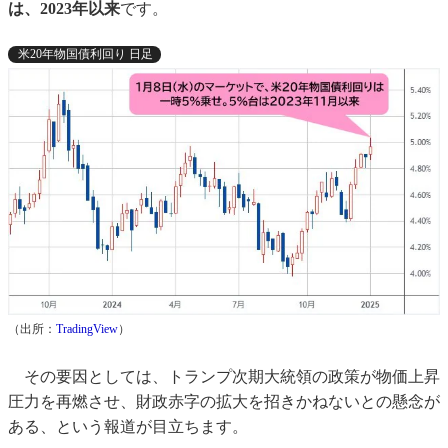
は、2023年以来
です。
米20年物国債利回り 日足
（出所：
TradingView
）
その要因としては、トランプ次期大統領の政策が物価上昇
圧力を再燃させ、財政赤字の拡大を招きかねないとの懸念が
ある、という報道が目立ちます。