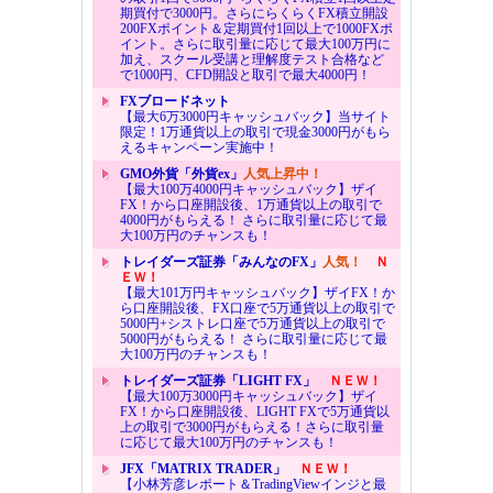
期買付で3000円。さらにらくらくFX積立開設
200FXポイント＆定期買付1回以上で1000FXポ
イント。さらに取引量に応じて最大100万円に
加え、スクール受講と理解度テスト合格など
で1000円、CFD開設と取引で最大4000円！
FXブロードネット
【最大6万3000円キャッシュバック】当サイト
限定！1万通貨以上の取引で現金3000円がもら
えるキャンペーン実施中！
GMO外貨「外貨ex」
人気上昇中！
【最大100万4000円キャッシュバック】ザイ
FX！から口座開設後、1万通貨以上の取引で
4000円がもらえる！ さらに取引量に応じて最
大100万円のチャンスも！
トレイダーズ証券「みんなのFX」
人気！
Ｎ
ＥＷ！
【最大101万円キャッシュバック】ザイFX！か
ら口座開設後、FX口座で5万通貨以上の取引で
5000円+シストレ口座で5万通貨以上の取引で
5000円がもらえる！ さらに取引量に応じて最
大100万円のチャンスも！
トレイダーズ証券「LIGHT FX」
ＮＥＷ！
【最大100万3000円キャッシュバック】ザイ
FX！から口座開設後、LIGHT FXで5万通貨以
上の取引で3000円がもらえる！さらに取引量
に応じて最大100万円のチャンスも！
JFX「MATRIX TRADER」
ＮＥＷ！
【小林芳彦レポート＆TradingViewインジと最