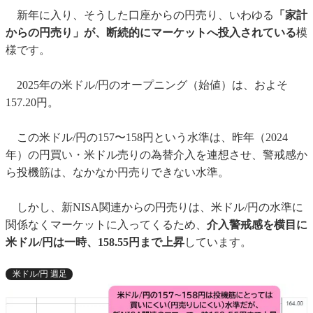
新年に入り、そうした口座からの円売り、いわゆる
「家計
からの円売り」が、断続的にマーケットへ投入されている
模
様です。
2025年の米ドル/円のオープニング（始値）は、およそ
157.20円。
この米ドル/円の157〜158円という水準は、昨年（2024
年）の円買い・米ドル売りの為替介入を連想させ、警戒感か
ら投機筋は、なかなか円売りできない水準。
しかし、新NISA関連からの円売りは、米ドル/円の水準に
関係なくマーケットに入ってくるため、
介入警戒感を横目に
米ドル/円は一時、158.55円まで上昇
しています。
米ドル/円 週足