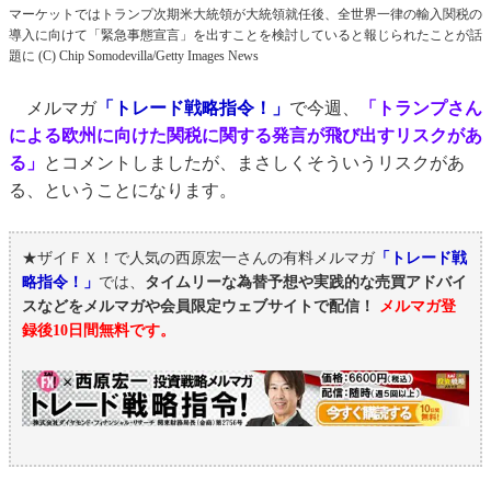
マーケットではトランプ次期米大統領が大統領就任後、全世界一律の輸入関税の
導入に向けて「緊急事態宣言」を出すことを検討していると報じられたことが話
題に (C) Chip Somodevilla/Getty Images News
メルマガ
「トレード戦略指令！」
で今週、
「トランプさん
による欧州に向けた関税に関する発言が飛び出すリスクがあ
る」
とコメントしましたが、まさしくそういうリスクがあ
る、ということになります。
★ザイＦＸ！で人気の西原宏一さんの有料メルマガ
「トレード戦
略指令！」
では、
タイムリーな為替予想や実践的な売買アドバイ
スなどをメルマガや会員限定ウェブサイトで配信！
メルマガ登
録後10日間無料です。