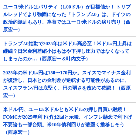
ユーロ/米ドルはパリティ（1.00ドル）が目標値か！ トリプ
ルレッドでより強固になった「トランプ2.0」は、ドイツの
政治的混乱もあり、為替ではユーロ/米ドルの戻り売り（西
原宏一）
トランプ2.0始動で2025年は米ドル高必至！米ドル/円上昇は
継続？日米金利差縮小はもはや下押し圧力ではなくなって
しまったのか…（西原宏一＆叶内文子）
2025年の米ドル/円は150〜170円か。スイスでマイナス金利
が復活し、日本との金利差が逆転する可能性があるのに、
スイスフラン/円は底堅く、円の弱さを改めて確認！（西原
宏一）
米ドル/円、ユーロ/米ドルとも米ドルの押し目買い継続！
FOMCが2025年利下げは2回と示唆、インフレ懸念で利下げ
不要論も一部台頭。米10年債利回りが底堅く推移しそう
（西原宏一）