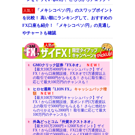
「メキシコペソ/円」のスワップポイント
人気！
を比較！ 高い順にランキングして、おすすめの
FX口座も紹介！ 「メキシコペソ/円」の見通し
やチャートも確認
GMOクリック証券「FXネオ」
ＮＥＷ！
【最大100万4000円キャッシュバック】ザイ
FX！から口座開設後、FXネオで1万通貨以上
の取引で4000円がもらえる！ さらに取引量に
応じて最大100万円のチャンスも！
ヒロセ通商「LION FX」
キャッシュバック増
額
ＮＥＷ！
【最大100万7000円キャッシュバック】ザイ
FX！から口座開設後、英ポンド/円1万通貨以
上の取引で5000円がもらえる！ さらに他社か
らのりかえなら2000円！ 取引量に応じて最大
100万円のチャンスも！
外為どっとコム「外貨ネクストネオ」
【最大101万2000円＋1200FXポイント】ザイ
FX！から口座開設後、FX口座で1万通貨以上
の取引1回で5000円+らくらくFX積立1回以上定