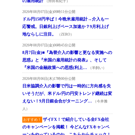
の雇用統計
（持田有紀子）
2026年08月07日(金)09時11分公開
ドル円158円半ば！今晩米雇用統計→介入も一
応警戒。日銀利上げペース加速か？9月利上げ
地ならしに注目。
（ZERO）
2026年08月07日(金)06時45分公開
8月7日(金)■『為替介入の影響と更なる実施への
思惑』と『米国の雇用統計の発表』、そして
『米国の金融政策への思惑(利上…
（羊飼い）
2026年08月06日(木)17時00分公開
日米協調介入の影響で円は一時的に方向感を失
いそうだが、米ドル/円の円安トレンド継続は変
えない！9月日銀会合がターニング…
（今井雅
人）
ザイFX！で紹介している全FX会社
おすすめ！
のキャンペーンを掲載！ 今どんなFXキャンペ
ーンをやっているのか、こちらからチェック！