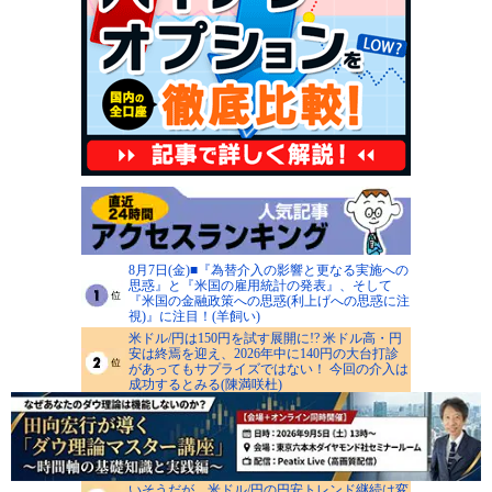
8月7日(金)■『為替介入の影響と更なる実施への
思惑』と『米国の雇用統計の発表』、そして
『米国の金融政策への思惑(利上げへの思惑に注
視)』に注目！(羊飼い)
米ドル/円は150円を試す展開に!? 米ドル高・円
安は終焉を迎え、2026年中に140円の大台打診
があってもサプライズではない！ 今回の介入は
成功するとみる(陳満咲杜)
米ドル/円の160～162円台は日米当局の防衛ライ
ンに！ GW介入時安値155円、神田シーリング
152円が下値めど、押し目買いから戻り売り戦
略へ(西原宏一)
日米協調介入の影響で円は一時的に方向感を失
いそうだが、米ドル/円の円安トレンド継続は変