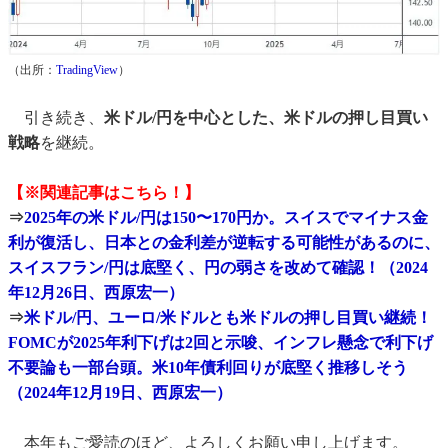
（出所：
TradingView
）
引き続き、
米ドル/円を中心とした、米ドルの押し目買い
戦略
を継続。
【※関連記事はこちら！】
⇒
2025年の米ドル/円は150〜170円か。スイスでマイナス金
利が復活し、日本との金利差が逆転する可能性があるのに、
スイスフラン/円は底堅く、円の弱さを改めて確認！（2024
年12月26日、西原宏一）
⇒
米ドル/円、ユーロ/米ドルとも米ドルの押し目買い継続！
FOMCが2025年利下げは2回と示唆、インフレ懸念で利下げ
不要論も一部台頭。米10年債利回りが底堅く推移しそう
（2024年12月19日、西原宏一）
本年もご愛読のほど、よろしくお願い申し上げます。