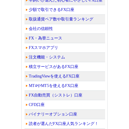
羊飼いが選んだ初心者にやさしいFX口座
少額で取引できるFX口座
取扱通貨ペア数や取引量ランキング
会社の信頼性
FX・為替ニュース
FXスマホアプリ
注文機能・システム
積立サービスがあるFX口座
TradingViewを使えるFX口座
MT4やMT5を使えるFX口座
FX自動売買（シストレ）口座
CFD口座
バイナリーオプション口座
読者が選んだFX口座人気ランキング！