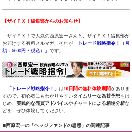
【ザイＦＸ！編集部からのお知らせ】
ザイＦＸ！で人気の西原宏一さんと、ザイＦＸ！編集部が
お届けする有料メルマガ、それが
「トレード戦略指令！
（月
額：6600円・税込）
」
です。
「トレード戦略指令！」
は
10日間の無料体験期間
がありま
すので、初心者にもわかりやすい
タイムリーな為替予想
をは
じめ、
実践的な売買アドバイス
や
チャートによる相場分析
な
どを、ぜひ体験してください。
■西原宏一の「ヘッジファンドの思惑」の関連記事