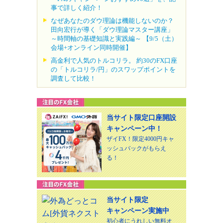
事で詳しく紹介！
なぜあなたのダウ理論は機能しないのか？
田向宏行が導く「ダウ理論マスター講座」
～時間軸の基礎知識と実践編～ 【9/5（土）
会場+オンライン同時開催】
高金利で人気のトルコリラ。 約30のFX口座
の「トルコリラ/円」のスワップポイントを
調査して比較！
当サイト限定口座開設
キャンペーン中！
ザイFX！限定4000円キャ
ッシュバックがもらえ
る！
当サイト限定
キャンペーン実施中
初心者にうれしい無料オ