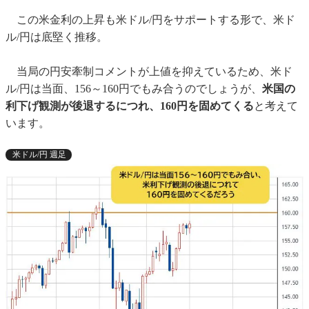
この米金利の上昇も米ドル/円をサポートする形で、米ド
ル/円は底堅く推移。
当局の円安牽制コメントが上値を抑えているため、米ド
ル/円は当面、156～160円でもみ合うのでしょうが、
米国の
利下げ観測が後退するにつれ、160円を固めてくる
と考えて
います。
米ドル/円 週足