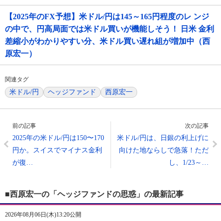
【2025年のFX予想】米ドル/円は145～165円程度のレ ンジ
の中で、円高局面では米ドル買いが機能しそう！ 日米 金利
差縮小がわかりやすい分、米ドル買い遅れ組が増加中（西
原宏一）
関連タグ
米ドル/円
ヘッジファンド
西原宏一
前の記事
次の記事
2025年の米ドル/円は150〜170
米ドル/円は、日銀の利上げに
円か。スイスでマイナス金利
向けた地ならしで急落！ただ
が復…
し、1/23～…
■西原宏一の「ヘッジファンドの思惑」の最新記事
2026年08月06日(木)13:20公開