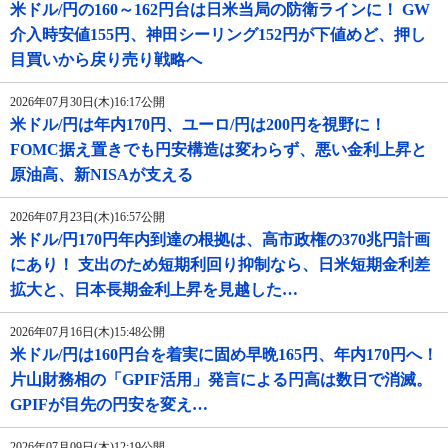
米ドル/円の160～162円台は日米当局の防衛ラインに！ GW
介入時安値155円、神田シーリング152円が下値めど、押し
目買いから戻り売り戦略へ
2026年07月30日(木)16:17公開
米ドル/円は年内170円、ユーロ/円は200円を視野に！
FOMC据え置きでも円安構造は変わらず、悪い金利上昇と
原油高、新NISAが支える
2026年07月23日(木)16:57公開
米ドル/円170円年内到達の根拠は、高市政権の370兆円計画
にあり！ 支出のため短期利回り抑制なら、日米短期金利差
拡大と、日本長期金利上昇を見越した…
2026年07月16日(木)15:48公開
米ドル/円は160円台を着実に固め早晩165円、年内170円へ！
片山財務相の「GPIF活用」発言による円高は数日で消滅。
GPIFが目先の円安を変え…
2026年07月09日(木)12:19公開