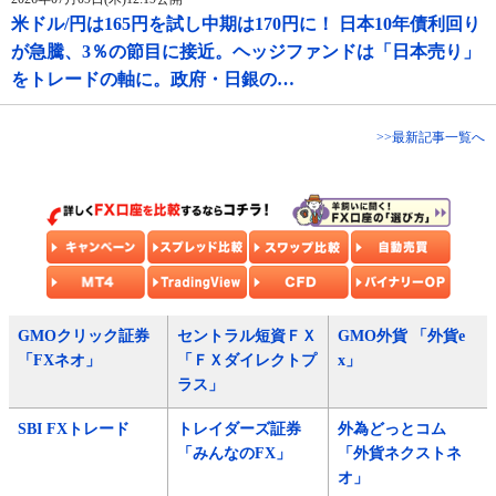
米ドル/円は165円を試し中期は170円に！ 日本10年債利回り
が急騰、3％の節目に接近。ヘッジファンドは「日本売り」
をトレードの軸に。政府・日銀の…
>>最新記事一覧へ
GMOクリック証券
セントラル短資ＦＸ
GMO外貨 「外貨e
「FXネオ」
「ＦＸダイレクトプ
x」
ラス」
SBI FXトレード
トレイダーズ証券
外為どっとコム
「みんなのFX」
「外貨ネクストネ
オ」