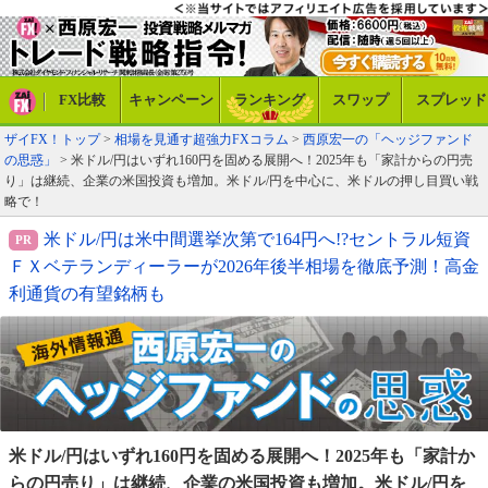
FX比較
キャンペーン
ランキング
スワップ
スプレッド
ザイFX！トップ
>
相場を見通す超強力FXコラム
>
西原宏一の「ヘッジファンド
の思惑」
> 米ドル/円はいずれ160円を固める展開へ！2025年も「家計からの円売
り」は継続、企業の米国投資も増加。米ドル/円を中心に、米ドルの押し目買い戦
略で！
米ドル/円は米中間選挙次第で164円へ!?セントラル短資
ＦＸベテランディーラーが2026年後半相場を徹底予測！高金
利通貨の有望銘柄も
米ドル/円はいずれ160円を固める展開へ！2025年も
「家計か
らの円売り」は継続、企業の米国投資も増加。
米ドル/円を