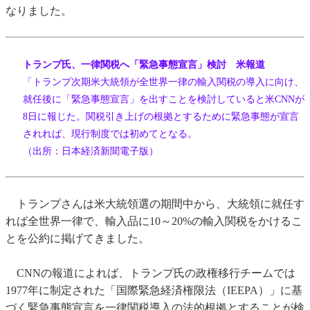
なりました。
トランプ氏、一律関税へ「緊急事態宣言」検討 米報道
「トランプ次期米大統領が全世界一律の輸入関税の導入に向け、
就任後に「緊急事態宣言」を出すことを検討していると米CNNが
8日に報じた。関税引き上げの根拠とするために緊急事態が宣言
されれば、現行制度では初めてとなる。
（出所：日本経済新聞電子版）
トランプさんは米大統領選の期間中から、大統領に就任す
れば全世界一律で、輸入品に10～20%の輸入関税をかけるこ
とを公約に掲げてきました。
CNNの報道によれば、トランプ氏の政権移行チームでは
1977年に制定された「国際緊急経済権限法（IEEPA）」に基
づく緊急事態宣言を一律関税導入の法的根拠とすることが検