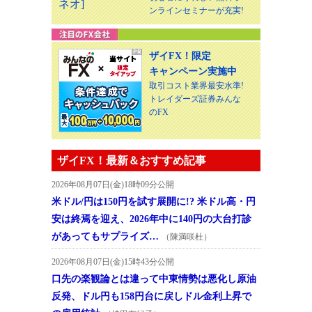
ンラインセミナーが充実!
ザイFX！限定
キャンペーン実施中
取引コスト業界最安水準!
トレイダーズ証券みんな
のFX
ザイFX！最新＆おすすめ記事
2026年08月07日(金)18時09分公開
米ドル/円は150円を試す展開に!? 米ドル高・円
安は終焉を迎え、2026年中に140円の大台打診
があってもサプライズ…
（陳満咲杜）
2026年08月07日(金)15時43分公開
口先の楽観論とは違って中東情勢は悪化し原油
反発、ドル円も158円台に戻しドル金利上昇で