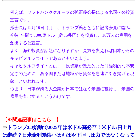
例えば、ソフトバンクグループの孫正義会長による米国への投資
宣言です。
孫会長は12月16日（月）、トランプ氏とともに記者会見に臨み、
今後4年間で1000億ドル（約15兆円）を投資し、10万人の雇用を
創出すると宣言。
よく、海外投資が話題になりますが、見方を変えれば日本からの
キャピタルフライトであるともいえます。
キャピタルフライトとは、「投資家が政治的または経済的な不安
定さのために、ある国または地域から資金を急速に引き揚げる現
象」といわれます。
つまり、日本が誇る大企業が日本ではなく米国に投資し、米国の
雇用を創出するというわけです。
【※関連記事はこちら！】
⇒
トランプ2.0始動で2025年は米ドル高必至！米ドル/円上昇
は継続？日米金利差縮小はもはや下押し圧力ではなくなって