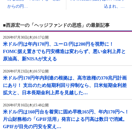
からの円…
込まれ、…
■西原宏一の「ヘッジファンドの思惑」の最新記事
2026年07月30日(木)16:17公開
米ドル/円は年内170円、ユーロ/円は200円を視野に！
FOMC据え置きでも円安構造は変わらず、悪い金利上昇と
原油高、新NISAが支える
2026年07月23日(木)16:57公開
米ドル/円170円年内到達の根拠は、高市政権の370兆円計画
にあり！ 支出のため短期利回り抑制なら、日米短期金利差
拡大と、日本長期金利上昇を見越した…
2026年07月16日(木)15:48公開
米ドル/円は160円台を着実に固め早晩165円、年内170円へ！
片山財務相の「GPIF活用」発言による円高は数日で消滅。
GPIFが目先の円安を変え…