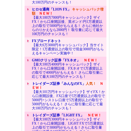
大100万円のチャンスも！
ヒロセ通商「LION FX」
キャッシュバック増
額
ＮＥＷ！
【最大100万7000円キャッシュバック】ザイ
FX！から口座開設後、英ポンド/円1万通貨以
上の取引で5000円がもらえる！ さらに他社か
らのりかえなら2000円！ 取引量に応じて最大
100万円のチャンスも！
FXブロードネット
【最大6万3000円キャッシュバック】当サイト
限定！1万通貨以上の取引で現金3000円がもら
えるキャンペーン実施中！
GMOクリック証券「FXネオ」
ＮＥＷ！
【最大100万4000円キャッシュバック】ザイ
FX！から口座開設後、FXネオで1万通貨以上
の取引で4000円がもらえる！ さらに取引量に
応じて最大100万円のチャンスも！
トレイダーズ証券「みんなのFX」
人気！
Ｎ
ＥＷ！
【最大101万円キャッシュバック】ザイFX！か
ら口座開設後、FX口座で5万通貨以上の取引で
5000円+シストレ口座で5万通貨以上の取引で
5000円がもらえる！ さらに取引量に応じて最
大100万円のチャンスも！
トレイダーズ証券「LIGHT FX」
ＮＥＷ！
【最大100万3000円キャッシュバック】ザイ
FX！から口座開設後、LIGHT FXで5万通貨以
上の取引で3000円がもらえる！さらに取引量