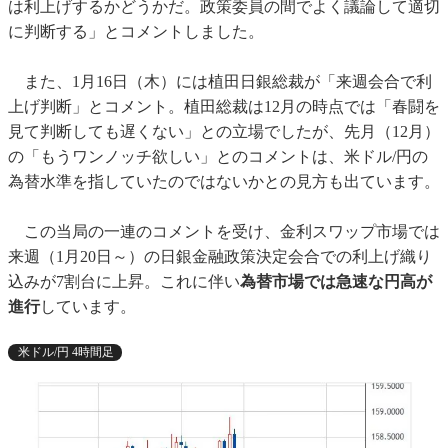
は利上げするかどうかだ。政策委員の間でよく議論して適切
に判断する」とコメントしました。
また、1月16日（木）には植田日銀総裁が「来週会合で利
上げ判断」とコメント。植田総裁は12月の時点では「春闘を
見て判断しても遅くない」との立場でしたが、先月（12月）
の「もうワンノッチ欲しい」とのコメントは、米ドル/円の
為替水準を指していたのではないかとの見方も出ています。
この当局の一連のコメントを受け、金利スワップ市場では
来週（1月20日～）の日銀金融政策決定会合での利上げ織り
込みが7割台に上昇。これに伴い
為替市場では急速な円高が
進行
しています。
米ドル/円 4時間足