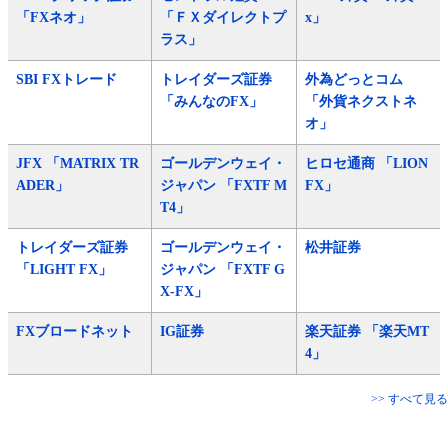
「FXネオ」
「ＦＸダイレクトプ
x」
ラス」
SBI FXトレード
トレイダーズ証券
外為どっとコム
「みんなのFX」
「外貨ネクストネ
オ」
JFX 「MATRIX TR
ゴールデンウェイ・
ヒロセ通商 「LION
ADER」
ジャパン 「FXTF M
FX」
T4」
トレイダーズ証券
ゴールデンウェイ・
松井証券
「LIGHT FX」
ジャパン 「FXTF G
X-FX」
FXブロードネット
IG証券
楽天証券 「楽天MT
4」
>> すべて見る