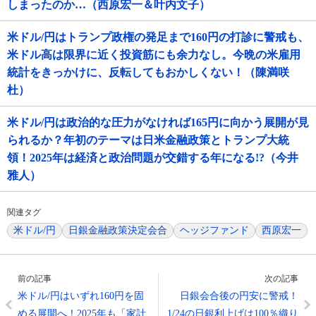
しまったのか…（西原宏一＆叶内文子）
米ドル/円はトランプ政権の発足まで160円の打診に警戒も、
米ドル高は限界に近く投資筋にも余力なし。今晩の米雇用
統計をきっかけに、反転してもおかしくない！（陳満咲
杜）
米ドル/円は政治的な圧力がなければ165円に向かう展開が見
られるか？年初のテーマは日米金融政策とトランプ大統
領！2025年は経済と政治問題が交錯する年になる!?（今井
雅人）
関連タグ
米ドル/円
日銀金融政策決定会合
ヘッジファンド
西原宏一
前の記事
次の記事
米ドル/円はいずれ160円を固
日銀会合後の円安に警戒！
める展開へ！2025年も「家計
1/24の日銀利上げは100％織り