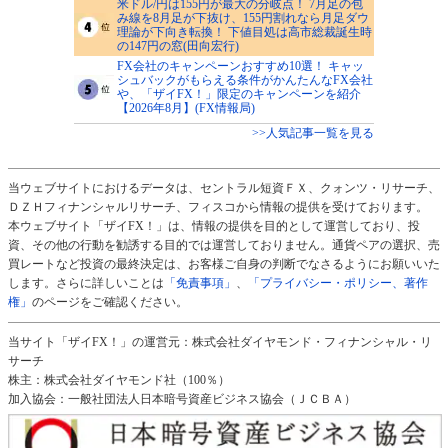
米ドル/円は155円が最大の分岐点！ 7月足の包
み線を8月足が下抜け、155円割れなら月足ダウ
理論が下向き転換！ 下値目処は高市総裁誕生時
の147円の窓(田向宏行)
FX会社のキャンペーンおすすめ10選！ キャッ
シュバックがもらえる条件がかんたんなFX会社
や、「ザイFX！」限定のキャンペーンを紹介
【2026年8月】(FX情報局)
>>人気記事一覧を見る
当ウェブサイトにおけるデータは、セントラル短資ＦＸ、クォンツ・リサーチ、
ＤＺＨフィナンシャルリサーチ、フィスコから情報の提供を受けております。
本ウェブサイト「ザイFX！」は、情報の提供を目的として運営しており、投
資、その他の行動を勧誘する目的では運営しておりません。通貨ペアの選択、売
買レートなど投資の最終決定は、お客様ご自身の判断でなさるようにお願いいた
します。さらに詳しいことは
「免責事項」
、
「プライバシー・ポリシー、著作
権」
のページをご確認ください。
当サイト「ザイFX！」の運営元：株式会社ダイヤモンド・フィナンシャル・リ
サーチ
株主：株式会社ダイヤモンド社（100％）
加入協会：一般社団法人日本暗号資産ビジネス協会（ＪＣＢＡ）