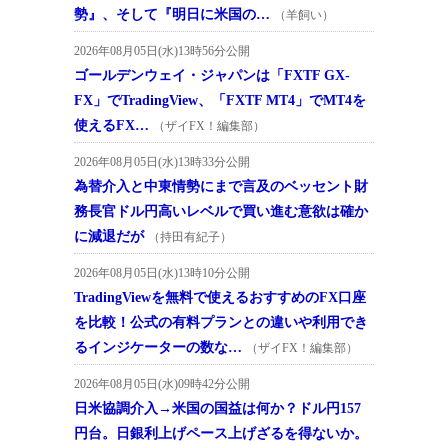
勢』、そして『明日に米国の…
（羊飼い）
2026年08月05日(水)13時56分公開
ゴールデンウェイ・ジャパンは「FXTF GX-
FX」でTradingView、「FXTF MT4」でMT4を
使えるFX…
（ザイFX！編集部）
2026年08月05日(水)13時33分公開
為替介入と中東情勢にまで言及のベッセント財
務長官ドル円高いレベルで買い進む意欲は確か
に減退だが
（持田有紀子）
2026年08月05日(水)13時10分公開
TradingViewを無料で使えるおすすめのFX口座
を比較！公式の有料プランとの違いや利用でき
るインジケーターの数な…
（ザイFX！編集部）
2026年08月05日(水)09時42分公開
日米協調介入→米国の国益は何か？ドル円157
円台。日銀利上げペース上げざるを得ないか。