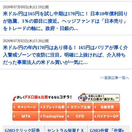
2026年07月09日(木)12:19公開
米ドル/円は165円を試し中期は170円に！ 日本10年債利回り
が急騰、3％の節目に接近。ヘッジファンドは「日本売り」
をトレードの軸に。政府・日銀の…
2026年07月02日(木)15:26公開
米ドル/円の年内170円はあり得る！ 165円はバリアが厚く介
入警戒ゾーンで攻防に注目。明確に上抜ければ、介入待ち
だった事業法人の米ドル買いが一気に…
>>最新記事一覧へ
GMOクリック証券
セントラル短資ＦＸ
GMO外貨 「外貨e