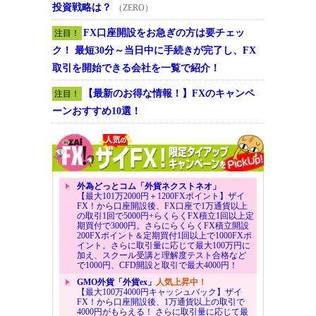
投資戦略は？
（ZERO）
FX口座開設をお急ぎの方は要チェッ
注目！
ク！ 最短30分～当日中に手続きが完了し、FX
取引を開始できる会社を一覧で紹介！
【最新のお得な情報！】FXのキャンペ
注目！
ーンおすすめ10選！
外為どっとコム「外貨ネクストネオ」
【最大101万2000円＋1200FXポイント】ザイ
FX！から口座開設後、FX口座で1万通貨以上
の取引1回で5000円+らくらくFX積立1回以上定
期買付で3000円。さらにらくらくFX積立開設
200FXポイント＆定期買付1回以上で1000FXポ
イント。さらに取引量に応じて最大100万円に
加え、スクール受講と理解度テスト合格など
で1000円、CFD開設と取引で最大4000円！
GMO外貨「外貨ex」
人気上昇中！
【最大100万4000円キャッシュバック】ザイ
FX！から口座開設後、1万通貨以上の取引で
4000円がもらえる！ さらに取引量に応じて最