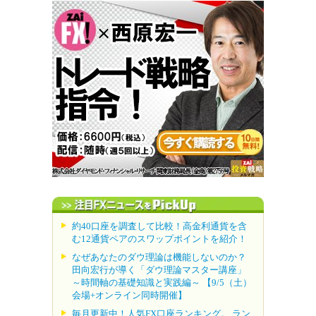
約40口座を調査して比較！高金利通貨を含
む12通貨ペアのスワップポイントを紹介！
なぜあなたのダウ理論は機能しないのか？
田向宏行が導く「ダウ理論マスター講座」
～時間軸の基礎知識と実践編～ 【9/5（土）
会場+オンライン同時開催】
毎月更新中！人気FX口座ランキング。 ラン