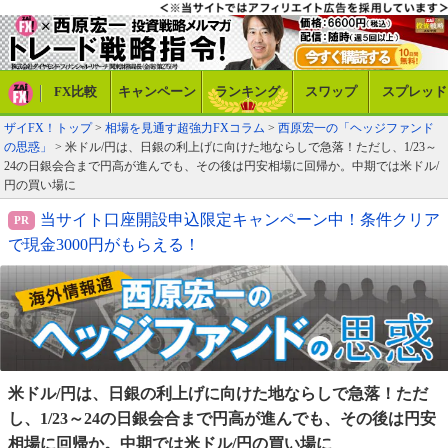
FX比較
キャンペーン
ランキング
スワップ
スプレッド
ザイFX！トップ
>
相場を見通す超強力FXコラム
>
西原宏一の「ヘッジファンド
の思惑」
> 米ドル/円は、日銀の利上げに向けた地ならしで急落！ただし、1/23～
24の日銀会合まで円高が進んでも、その後は円安相場に回帰か。中期では米ドル/
円の買い場に
当サイト口座開設申込限定キャンペーン中！条件クリア
で現金3000円がもらえる！
米ドル/円は、日銀の利上げに向けた地ならしで急落！
ただ
し、1/23～24の日銀会合まで円高が進んでも、その
後は円安
相場に回帰か。中期では米ドル/円の買い場に