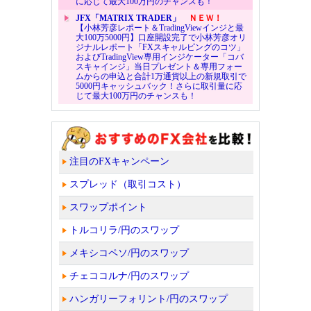
に応じて最大100万円のチャンスも！
JFX「MATRIX TRADER」
ＮＥＷ！
【小林芳彦レポート＆TradingViewインジと最
大100万5000円】口座開設完了で小林芳彦オリ
ジナルレポート「FXスキャルピングのコツ」
およびTradingView専用インジケーター「コバ
スキャインジ」当日プレゼント＆専用フォー
ムからの申込と合計1万通貨以上の新規取引で
5000円キャッシュバック！さらに取引量に応
じて最大100万円のチャンスも！
注目のFXキャンペーン
スプレッド（取引コスト）
スワップポイント
トルコリラ/円のスワップ
メキシコペソ/円のスワップ
チェココルナ/円のスワップ
ハンガリーフォリント/円のスワップ