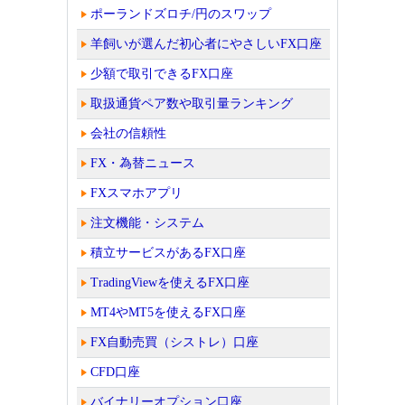
ポーランドズロチ/円のスワップ
羊飼いが選んだ初心者にやさしいFX口座
少額で取引できるFX口座
取扱通貨ペア数や取引量ランキング
会社の信頼性
FX・為替ニュース
FXスマホアプリ
注文機能・システム
積立サービスがあるFX口座
TradingViewを使えるFX口座
MT4やMT5を使えるFX口座
FX自動売買（シストレ）口座
CFD口座
バイナリーオプション口座