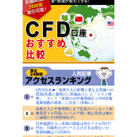
8月5日(水)■『為替介入の影響と更なる実施への
思惑(先週と週明けに実施あり)』と『イラン情
勢』、そして『米国のADP雇用統計とISM非製
造業指数の発表』に注目！(羊飼い)
為替介入と中東情勢にまで言及のベッセント財
務長官ドル円高いレベルで買い進む意欲は確か
に減退だが(持田有紀子)
日米協調介入→米国の国益は何か？ドル円157
円台。日銀利上げペース上げざるを得ないか。
投資戦略は？(ZERO)