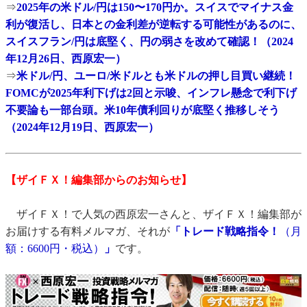
⇒
2025年の米ドル/円は150〜170円か。スイスでマイナス金
利が復活し、日本との金利差が逆転する可能性があるのに、
スイスフラン/円は底堅く、円の弱さを改めて確認！（2024
年12月26日、西原宏一）
⇒
米ドル/円、ユーロ/米ドルとも米ドルの押し目買い継続！
FOMCが2025年利下げは2回と示唆、インフレ懸念で利下げ
不要論も一部台頭。米10年債利回りが底堅く推移しそう
（2024年12月19日、西原宏一）
【ザイＦＸ！編集部からのお知らせ】
ザイＦＸ！で人気の西原宏一さんと、ザイＦＸ！編集部が
お届けする有料メルマガ、それが
「トレード戦略指令！
（月
額：6600円・税込）
」
です。