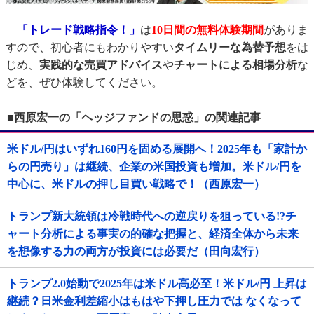
「トレード戦略指令！」
は
10日間の無料体験期間
がありま
すので、初心者にもわかりやすい
タイムリーな為替予想
をは
じめ、
実践的な売買アドバイス
や
チャートによる相場分析
な
どを、ぜひ体験してください。
■西原宏一の「ヘッジファンドの思惑」の関連記事
米ドル/円はいずれ160円を固める展開へ！2025年も「家計か
らの円売り」は継続、企業の米国投資も増加。米ドル/円を
中心に、米ドルの押し目買い戦略で！（西原宏一）
トランプ新大統領は冷戦時代への逆戻りを狙っている!?チ
ャート分析による事実の的確な把握と、経済全体から未来
を想像する力の両方が投資には必要だ（田向宏行）
トランプ2.0始動で2025年は米ドル高必至！米ドル/円 上昇は
継続？日米金利差縮小はもはや下押し圧力では なくなって